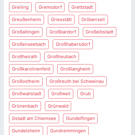
Greiling
Gremsdorf
Grettstadt
Greußenheim
Griesstätt
Gröbenzell
Großaitingen
Großbardorf
Großeibstadt
Großenseebach
Großhabersdorf
Großheirath
Großheubach
Großkarolinenfeld
Großlangheim
Großostheim
Großreuth bei Schweinau
Großwallstadt
Großweil
Grub
Grünenbach
Grünwald
Gstadt am Chiemsee
Gundelfingen
Gundelsheim
Gundremmingen