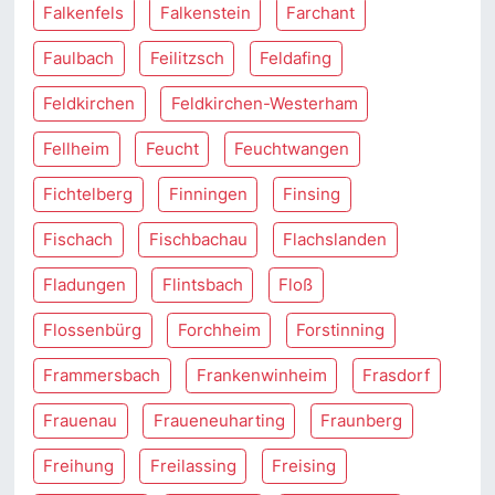
Falkenfels
Falkenstein
Farchant
Faulbach
Feilitzsch
Feldafing
Feldkirchen
Feldkirchen-Westerham
Fellheim
Feucht
Feuchtwangen
Fichtelberg
Finningen
Finsing
Fischach
Fischbachau
Flachslanden
Fladungen
Flintsbach
Floß
Flossenbürg
Forchheim
Forstinning
Frammersbach
Frankenwinheim
Frasdorf
Frauenau
Fraueneuharting
Fraunberg
Freihung
Freilassing
Freising