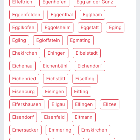
Effeltrich
Egenhofen
Egg an der Günz
Eggenfelden
Eggenthal
Egglham
Egglkofen
Eggolsheim
Eggstätt
Eging
Egling
Egloffstein
Egmating
Ehekirchen
Ehingen
Eibelstadt
Eichenau
Eichenbühl
Eichendorf
Eichenried
Eichstätt
Eiselfing
Eisenburg
Eisingen
Eitting
Elfershausen
Ellgau
Ellingen
Ellzee
Elsendorf
Elsenfeld
Eltmann
Emersacker
Emmering
Emskirchen