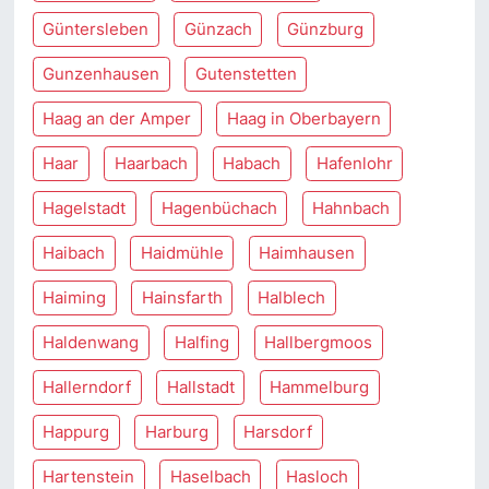
Güntersleben
Günzach
Günzburg
Gunzenhausen
Gutenstetten
Haag an der Amper
Haag in Oberbayern
Haar
Haarbach
Habach
Hafenlohr
Hagelstadt
Hagenbüchach
Hahnbach
Haibach
Haidmühle
Haimhausen
Haiming
Hainsfarth
Halblech
Haldenwang
Halfing
Hallbergmoos
Hallerndorf
Hallstadt
Hammelburg
Happurg
Harburg
Harsdorf
Hartenstein
Haselbach
Hasloch