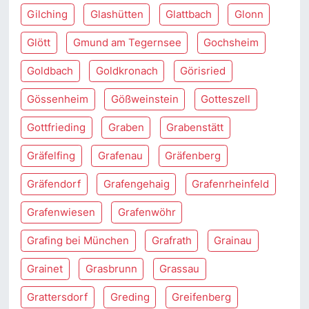
Gilching
Glashütten
Glattbach
Glonn
Glött
Gmund am Tegernsee
Gochsheim
Goldbach
Goldkronach
Görisried
Gössenheim
Gößweinstein
Gotteszell
Gottfrieding
Graben
Grabenstätt
Gräfelfing
Grafenau
Gräfenberg
Gräfendorf
Grafengehaig
Grafenrheinfeld
Grafenwiesen
Grafenwöhr
Grafing bei München
Grafrath
Grainau
Grainet
Grasbrunn
Grassau
Grattersdorf
Greding
Greifenberg