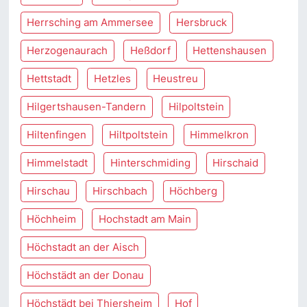
Herrsching am Ammersee
Hersbruck
Herzogenaurach
Heßdorf
Hettenshausen
Hettstadt
Hetzles
Heustreu
Hilgertshausen-Tandern
Hilpoltstein
Hiltenfingen
Hiltpoltstein
Himmelkron
Himmelstadt
Hinterschmiding
Hirschaid
Hirschau
Hirschbach
Höchberg
Höchheim
Hochstadt am Main
Höchstadt an der Aisch
Höchstädt an der Donau
Höchstädt bei Thiersheim
Hof