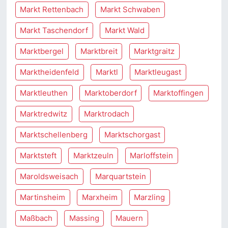
Markt Rettenbach
Markt Schwaben
Markt Taschendorf
Markt Wald
Marktbergel
Marktbreit
Marktgraitz
Marktheidenfeld
Marktl
Marktleugast
Marktleuthen
Marktoberdorf
Marktoffingen
Marktredwitz
Marktrodach
Marktschellenberg
Marktschorgast
Marktsteft
Marktzeuln
Marloffstein
Maroldsweisach
Marquartstein
Martinsheim
Marxheim
Marzling
Maßbach
Massing
Mauern