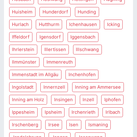
Huisheim
Hunderdorf
Hunding
Hurlach
Hutthurm
Ichenhausen
Icking
Iffeldorf
Igensdorf
Iggensbach
Ihrlerstein
Illertissen
Illschwang
Ilmmünster
Immenreuth
Immenstadt im Allgäu
Inchenhofen
Ingolstadt
Innernzell
Inning am Ammersee
Inning am Holz
Insingen
Inzell
Iphofen
Ippesheim
Ipsheim
Irchenrieth
Irlbach
Irschenberg
Irsee
Isen
Ismaning