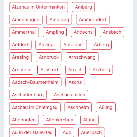
Alzenau in Unterfranken
Amberg
Amendingen
Amerang
Ammerndorf
Ammerthal
Ampfing
Andechs
Ansbach
Antdorf
Anzing
Apfeldorf
Arberg
Aresing
Arnbruck
Arnschwang
Arnstein
Arnstorf
Arrach
Arzberg
Asbach-Bäumenheim
Ascha
Aschaffenburg
Aschau am Inn
Aschau im Chiemgau
Aschheim
Aßling
Attenhofen
Attenkirchen
Atting
Au in der Hallertau
Aub
Auerbach