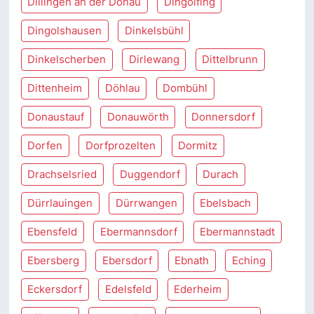
Dillingen an der Donau
Dingolfing
Dingolshausen
Dinkelsbühl
Dinkelscherben
Dirlewang
Dittelbrunn
Dittenheim
Döhlau
Dombühl
Donaustauf
Donauwörth
Donnersdorf
Dorfen
Dorfprozelten
Dormitz
Drachselsried
Duggendorf
Durach
Dürrlauingen
Dürrwangen
Ebelsbach
Ebensfeld
Ebermannsdorf
Ebermannstadt
Ebersberg
Ebersdorf
Ebnath
Eching
Eckersdorf
Edelsfeld
Ederheim