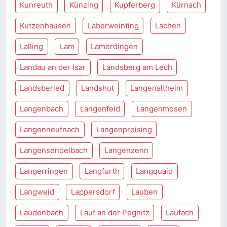
Kunreuth
Künzing
Kupferberg
Kürnach
Kutzenhausen
Laberweinting
Lachen
Lalling
Lam
Lamerdingen
Landau an der Isar
Landsberg am Lech
Landsberied
Landshut
Langenaltheim
Langenbach
Langenfeld
Langenmosen
Langenneufnach
Langenpreising
Langensendelbach
Langenzenn
Langerringen
Langfurth
Langquaid
Langweid
Lappersdorf
Lauben
Laudenbach
Lauf an der Pegnitz
Laufach