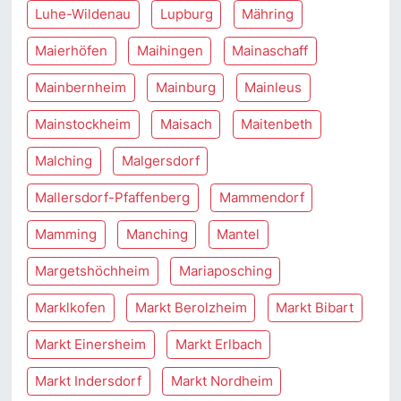
Luhe-Wildenau
Lupburg
Mähring
Maierhöfen
Maihingen
Mainaschaff
Mainbernheim
Mainburg
Mainleus
Mainstockheim
Maisach
Maitenbeth
Malching
Malgersdorf
Mallersdorf-Pfaffenberg
Mammendorf
Mamming
Manching
Mantel
Margetshöchheim
Mariaposching
Marklkofen
Markt Berolzheim
Markt Bibart
Markt Einersheim
Markt Erlbach
Markt Indersdorf
Markt Nordheim