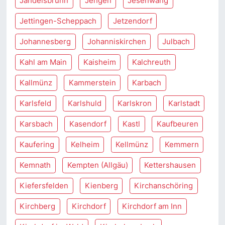
Jandelsbrunn
Jengen
Jesenwang
Jettingen-Scheppach
Jetzendorf
Johannesberg
Johanniskirchen
Julbach
Kahl am Main
Kaisheim
Kalchreuth
Kallmünz
Kammerstein
Karbach
Karlsfeld
Karlshuld
Karlskron
Karlstadt
Karsbach
Kasendorf
Kastl
Kaufbeuren
Kaufering
Kelheim
Kellmünz
Kemmern
Kemnath
Kempten (Allgäu)
Kettershausen
Kiefersfelden
Kienberg
Kirchanschöring
Kirchberg
Kirchdorf
Kirchdorf am Inn