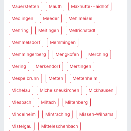
Mauerstetten
Mauth
Maxhütte-Haidhof
Medlingen
Meeder
Mehlmeisel
Mehring
Meitingen
Mellrichstadt
Memmelsdorf
Memmingen
Memmingerberg
Mengkofen
Merching
Mering
Merkendorf
Mertingen
Mespelbrunn
Metten
Mettenheim
Michelau
Michelsneukirchen
Mickhausen
Miesbach
Miltach
Miltenberg
Mindelheim
Mintraching
Missen-Wilhams
Mistelgau
Mitteleschenbach