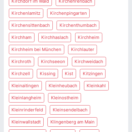
Kirchdorf im Wald
Kirchehrenbach
Kirchenlamitz
Kirchenpingarten
Kirchensittenbach
Kirchenthumbach
Kirchham
Kirchhaslach
Kirchheim
Kirchheim bei München
Kirchlauter
Kirchroth
Kirchseeon
Kirchweidach
Kirchzell
Kissing
Kist
Kitzingen
Kleinaitingen
Kleinheubach
Kleinkahl
Kleinlangheim
Kleinostheim
Kleinrinderfeld
Kleinsendelbach
Kleinwallstadt
Klingenberg am Main