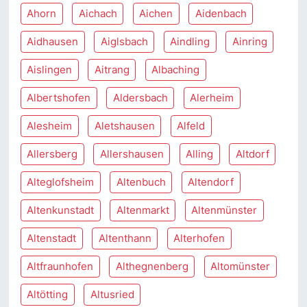
Ahorn
Aichach
Aichen
Aidenbach
Aidhausen
Aiglsbach
Aindling
Ainring
Aislingen
Aitrang
Albaching
Albertshofen
Aldersbach
Alerheim
Alesheim
Aletshausen
Alfeld
Allersberg
Allershausen
Alling
Altdorf
Alteglofsheim
Altenbuch
Altendorf
Altenkunstadt
Altenmarkt
Altenmünster
Altenstadt
Altenthann
Alterhofen
Altfraunhofen
Althegnenberg
Altomünster
Altötting
Altusried