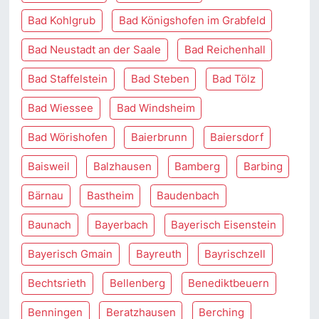
Bad Kohlgrub
Bad Königshofen im Grabfeld
Bad Neustadt an der Saale
Bad Reichenhall
Bad Staffelstein
Bad Steben
Bad Tölz
Bad Wiessee
Bad Windsheim
Bad Wörishofen
Baierbrunn
Baiersdorf
Baisweil
Balzhausen
Bamberg
Barbing
Bärnau
Bastheim
Baudenbach
Baunach
Bayerbach
Bayerisch Eisenstein
Bayerisch Gmain
Bayreuth
Bayrischzell
Bechtsrieth
Bellenberg
Benediktbeuern
Benningen
Beratzhausen
Berching