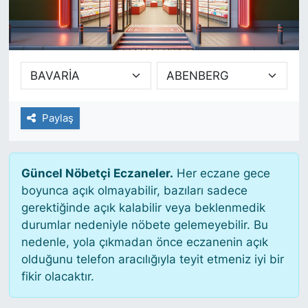
SİYASET
SAĞLIK
Paylaş
Güncel Nöbetçi Eczaneler.
Her eczane gece
boyunca açık olmayabilir, bazıları sadece
gerektiğinde açık kalabilir veya beklenmedik
durumlar nedeniyle nöbete gelemeyebilir. Bu
nedenle, yola çıkmadan önce eczanenin açık
olduğunu telefon aracılığıyla teyit etmeniz iyi bir
fikir olacaktır.