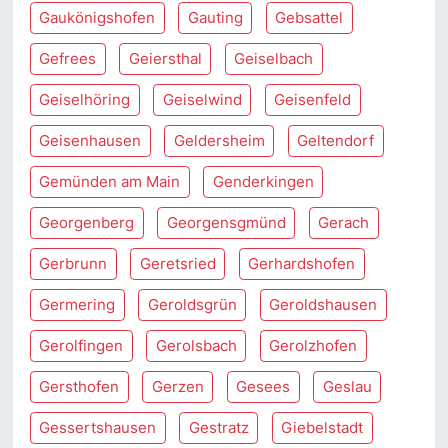
Gaukönigshofen
Gauting
Gebsattel
Gefrees
Geiersthal
Geiselbach
Geiselhöring
Geiselwind
Geisenfeld
Geisenhausen
Geldersheim
Geltendorf
Gemünden am Main
Genderkingen
Georgenberg
Georgensgmünd
Gerach
Gerbrunn
Geretsried
Gerhardshofen
Germering
Geroldsgrün
Geroldshausen
Gerolfingen
Gerolsbach
Gerolzhofen
Gersthofen
Gerzen
Gesees
Geslau
Gessertshausen
Gestratz
Giebelstadt