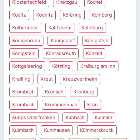
Klosterlechfeld
Knetzgau
Kochel
Köditz
Ködnitz
Köfering
Kohlberg
Kolbermoor
Kolitzheim
Kollnburg
Königsbrunn
Königsdorf
Königsfeld
Königstein
Konradsreuth
Konzell
Kottgeisering
Kötzting
Kraiburg am Inn
Krailling
Kreut
Kreuzwertheim
Krombach
Kronach
Kronburg
Krumbach
Krummennaab
Krün
Kueps Oberfranken
Kühbach
Kulmain
Kulmbach
Kumhausen
Kümmersbruck