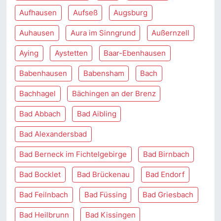
Aufhausen
Aufseß
Augsburg
Auhausen
Aura im Sinngrund
Außernzell
Aying
Aystetten
Baar-Ebenhausen
Babenhausen
Babensham
Bach
Bachhagel
Bächingen an der Brenz
Bad Abbach
Bad Aibling
Bad Alexandersbad
Bad Berneck im Fichtelgebirge
Bad Birnbach
Bad Bocklet
Bad Brückenau
Bad Endorf
Bad Feilnbach
Bad Füssing
Bad Griesbach
Bad Heilbrunn
Bad Kissingen