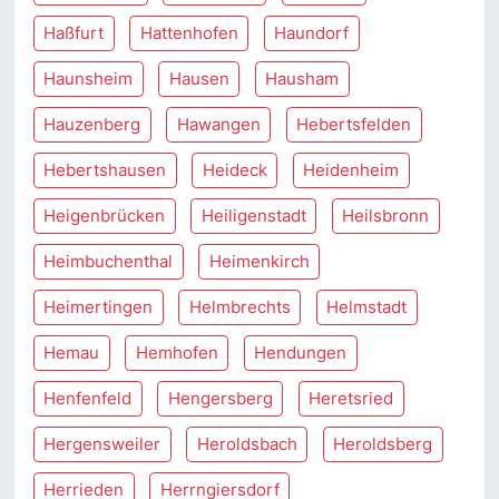
Haßfurt
Hattenhofen
Haundorf
Haunsheim
Hausen
Hausham
Hauzenberg
Hawangen
Hebertsfelden
Hebertshausen
Heideck
Heidenheim
Heigenbrücken
Heiligenstadt
Heilsbronn
Heimbuchenthal
Heimenkirch
Heimertingen
Helmbrechts
Helmstadt
Hemau
Hemhofen
Hendungen
Henfenfeld
Hengersberg
Heretsried
Hergensweiler
Heroldsbach
Heroldsberg
Herrieden
Herrngiersdorf