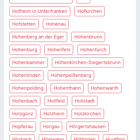
Hofheim in Unterfranken
Hofkirchen
Hofstetten
Hohenau
Hohenberg an der Eger
Hohenbrunn
Hohenburg
Hohenfels
Hohenfurch
Hohenkammer
Höhenkirchen-Siegertsbrunn
Hohenlinden
Hohenpeißenberg
Hohenpolding
Hohenthann
Hohenwarth
Hollenbach
Hollfeld
Hollstadt
Holzgünz
Holzheim
Holzkirchen
Hopferau
Horgau
Hörgertshausen
Hösbach
Höslwang
Höttingen
Huglfing