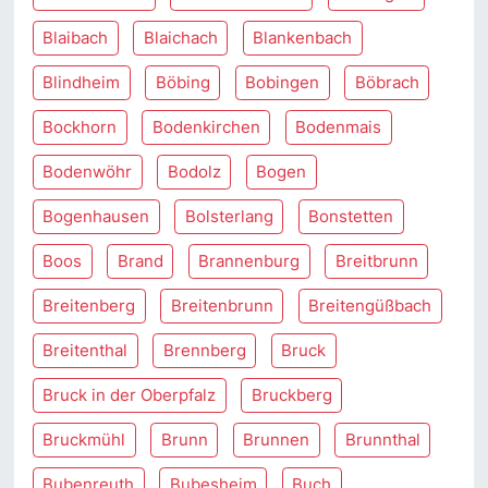
Blaibach
Blaichach
Blankenbach
Blindheim
Böbing
Bobingen
Böbrach
Bockhorn
Bodenkirchen
Bodenmais
Bodenwöhr
Bodolz
Bogen
Bogenhausen
Bolsterlang
Bonstetten
Boos
Brand
Brannenburg
Breitbrunn
Breitenberg
Breitenbrunn
Breitengüßbach
Breitenthal
Brennberg
Bruck
Bruck in der Oberpfalz
Bruckberg
Bruckmühl
Brunn
Brunnen
Brunnthal
Bubenreuth
Bubesheim
Buch