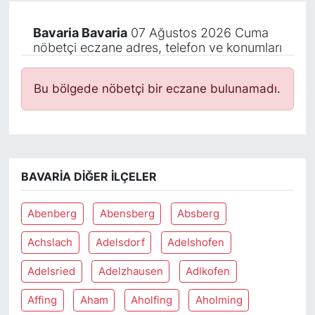
Bavaria Bavaria
07 Ağustos 2026 Cuma
nöbetçi eczane adres, telefon ve konumları
Bu bölgede nöbetçi bir eczane bulunamadı.
BAVARIA DIĞER İLÇELER
Abenberg
Abensberg
Absberg
Achslach
Adelsdorf
Adelshofen
Adelsried
Adelzhausen
Adlkofen
Affing
Aham
Aholfing
Aholming