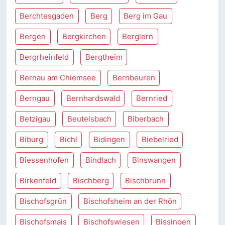
Berchtesgaden
Berg
Berg im Gau
Bergen
Bergkirchen
Berglern
Bergrheinfeld
Bergtheim
Bernau am Chiemsee
Bernbeuren
Berngau
Bernhardswald
Bernried
Betzigau
Beutelsbach
Biberbach
Biburg
Bichl
Bidingen
Biebelried
Biessenhofen
Bindlach
Binswangen
Birkenfeld
Bischberg
Bischbrunn
Bischofsgrün
Bischofsheim an der Rhön
Bischofsmais
Bischofswiesen
Bissingen