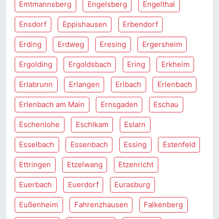
Emtmannsberg
Engelsberg
Engelthal
Ensdorf
Eppishausen
Erbendorf
Erding
Erdweg
Eresing
Ergersheim
Ergolding
Ergoldsbach
Ering
Erkheim
Erlabrunn
Erlangen
Erlbach
Erlenbach
Erlenbach am Main
Ernsgaden
Eschau
Eschenlohe
Eschlkam
Eslarn
Esselbach
Essenbach
Essing
Estenfeld
Ettringen
Etzelwang
Etzenricht
Euerbach
Euerdorf
Eurasburg
Eußenheim
Fahrenzhausen
Falkenberg