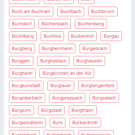
Buch am Buchrain
Buchbach
Buchbrunn
Buchdorf
Büchenbach
Buchenberg
Büchlberg
Buchloe
Buckenhof
Burgau
Burgberg
Burgbernheim
Burgebrach
Burggen
Burghaslach
Burghausen
Burgheim
Burgkirchen an der Alz
Burgkunstadt
Burglauer
Burglengenfeld
Burgoberbach
Burgpreppach
Burgsalach
Burgsinn
Bürgstadt
Burgthann
Burgwindheim
Burk
Burkardroth
Burtenbach
Buttenheim
Buttenwiesen