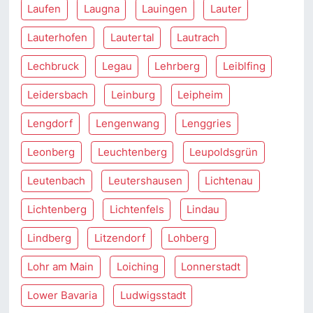
Laufen
Laugna
Lauingen
Lauter
Lauterhofen
Lautertal
Lautrach
Lechbruck
Legau
Lehrberg
Leiblfing
Leidersbach
Leinburg
Leipheim
Lengdorf
Lengenwang
Lenggries
Leonberg
Leuchtenberg
Leupoldsgrün
Leutenbach
Leutershausen
Lichtenau
Lichtenberg
Lichtenfels
Lindau
Lindberg
Litzendorf
Lohberg
Lohr am Main
Loiching
Lonnerstadt
Lower Bavaria
Ludwigsstadt