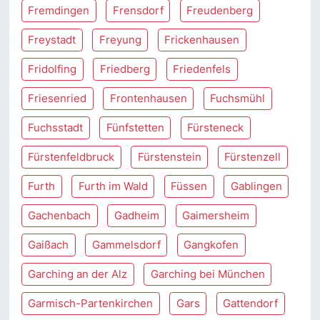
Fremdingen
Frensdorf
Freudenberg
Freystadt
Freyung
Frickenhausen
Fridolfing
Friedberg
Friedenfels
Friesenried
Frontenhausen
Fuchsmühl
Fuchsstadt
Fünfstetten
Fürsteneck
Fürstenfeldbruck
Fürstenstein
Fürstenzell
Furth
Furth im Wald
Füssen
Gablingen
Gachenbach
Gadheim
Gaimersheim
Gaißach
Gammelsdorf
Gangkofen
Garching an der Alz
Garching bei München
Garmisch-Partenkirchen
Gars
Gattendorf