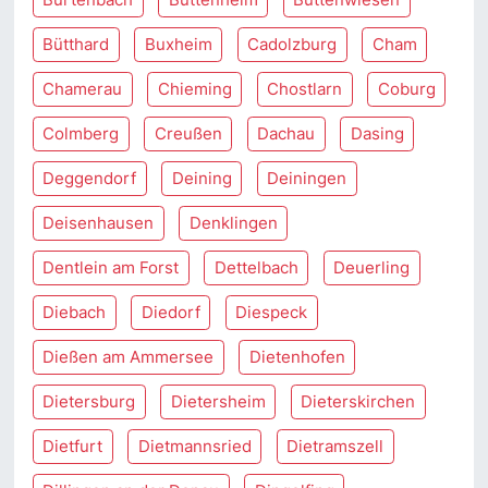
Bütthard
Buxheim
Cadolzburg
Cham
Chamerau
Chieming
Chostlarn
Coburg
Colmberg
Creußen
Dachau
Dasing
Deggendorf
Deining
Deiningen
Deisenhausen
Denklingen
Dentlein am Forst
Dettelbach
Deuerling
Diebach
Diedorf
Diespeck
Dießen am Ammersee
Dietenhofen
Dietersburg
Dietersheim
Dieterskirchen
Dietfurt
Dietmannsried
Dietramszell