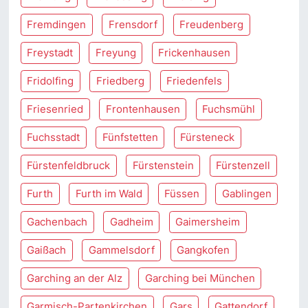
Fremdingen
Frensdorf
Freudenberg
Freystadt
Freyung
Frickenhausen
Fridolfing
Friedberg
Friedenfels
Friesenried
Frontenhausen
Fuchsmühl
Fuchsstadt
Fünfstetten
Fürsteneck
Fürstenfeldbruck
Fürstenstein
Fürstenzell
Furth
Furth im Wald
Füssen
Gablingen
Gachenbach
Gadheim
Gaimersheim
Gaißach
Gammelsdorf
Gangkofen
Garching an der Alz
Garching bei München
Garmisch-Partenkirchen
Gars
Gattendorf