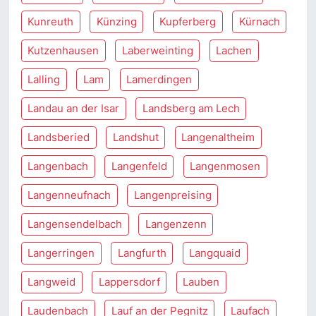
Kunreuth
Künzing
Kupferberg
Kürnach
Kutzenhausen
Laberweinting
Lachen
Lalling
Lam
Lamerdingen
Landau an der Isar
Landsberg am Lech
Landsberied
Landshut
Langenaltheim
Langenbach
Langenfeld
Langenmosen
Langenneufnach
Langenpreising
Langensendelbach
Langenzenn
Langerringen
Langfurth
Langquaid
Langweid
Lappersdorf
Lauben
Laudenbach
Lauf an der Pegnitz
Laufach