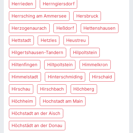
Herrieden
Herrngiersdorf
Herrsching am Ammersee
Hersbruck
Herzogenaurach
Heßdorf
Hettenshausen
Hettstadt
Hetzles
Heustreu
Hilgertshausen-Tandern
Hilpoltstein
Hiltenfingen
Hiltpoltstein
Himmelkron
Himmelstadt
Hinterschmiding
Hirschaid
Hirschau
Hirschbach
Höchberg
Höchheim
Hochstadt am Main
Höchstadt an der Aisch
Höchstädt an der Donau