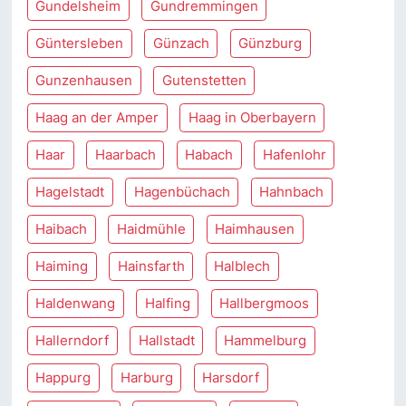
Gundelsheim
Gundremmingen
Güntersleben
Günzach
Günzburg
Gunzenhausen
Gutenstetten
Haag an der Amper
Haag in Oberbayern
Haar
Haarbach
Habach
Hafenlohr
Hagelstadt
Hagenbüchach
Hahnbach
Haibach
Haidmühle
Haimhausen
Haiming
Hainsfarth
Halblech
Haldenwang
Halfing
Hallbergmoos
Hallerndorf
Hallstadt
Hammelburg
Happurg
Harburg
Harsdorf