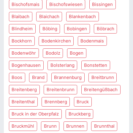
Bischofsmais
Bischofswiesen
Bissingen
Blaibach
Blaichach
Blankenbach
Blindheim
Böbing
Bobingen
Böbrach
Bockhorn
Bodenkirchen
Bodenmais
Bodenwöhr
Bodolz
Bogen
Bogenhausen
Bolsterlang
Bonstetten
Boos
Brand
Brannenburg
Breitbrunn
Breitenberg
Breitenbrunn
Breitengüßbach
Breitenthal
Brennberg
Bruck
Bruck in der Oberpfalz
Bruckberg
Bruckmühl
Brunn
Brunnen
Brunnthal