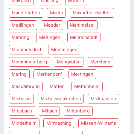
Maßbach
Massing
Mauern
Mauerstetten
Mauth
Maxhütte-Haidhof
Medlingen
Meeder
Mehlmeisel
Mehring
Meitingen
Mellrichstadt
Memmelsdorf
Memmingen
Memmingerberg
Mengkofen
Merching
Mering
Merkendorf
Mertingen
Mespelbrunn
Metten
Mettenheim
Michelau
Michelsneukirchen
Mickhausen
Miesbach
Miltach
Miltenberg
Mindelheim
Mintraching
Missen-Wilhams