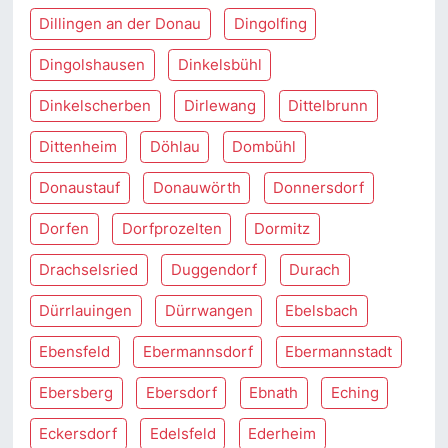
Dillingen an der Donau
Dingolfing
Dingolshausen
Dinkelsbühl
Dinkelscherben
Dirlewang
Dittelbrunn
Dittenheim
Döhlau
Dombühl
Donaustauf
Donauwörth
Donnersdorf
Dorfen
Dorfprozelten
Dormitz
Drachselsried
Duggendorf
Durach
Dürrlauingen
Dürrwangen
Ebelsbach
Ebensfeld
Ebermannsdorf
Ebermannstadt
Ebersberg
Ebersdorf
Ebnath
Eching
Eckersdorf
Edelsfeld
Ederheim