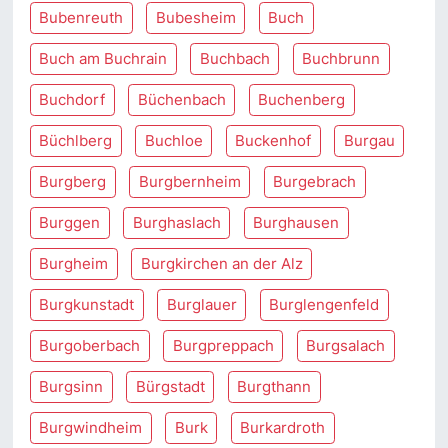
Bubenreuth
Bubesheim
Buch
Buch am Buchrain
Buchbach
Buchbrunn
Buchdorf
Büchenbach
Buchenberg
Büchlberg
Buchloe
Buckenhof
Burgau
Burgberg
Burgbernheim
Burgebrach
Burggen
Burghaslach
Burghausen
Burgheim
Burgkirchen an der Alz
Burgkunstadt
Burglauer
Burglengenfeld
Burgoberbach
Burgpreppach
Burgsalach
Burgsinn
Bürgstadt
Burgthann
Burgwindheim
Burk
Burkardroth