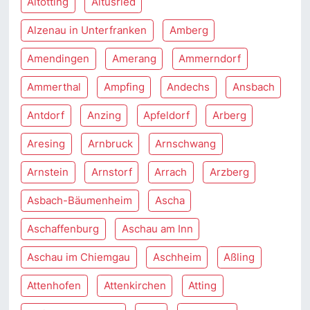
Altötting
Altusried
Alzenau in Unterfranken
Amberg
Amendingen
Amerang
Ammerndorf
Ammerthal
Ampfing
Andechs
Ansbach
Antdorf
Anzing
Apfeldorf
Arberg
Aresing
Arnbruck
Arnschwang
Arnstein
Arnstorf
Arrach
Arzberg
Asbach-Bäumenheim
Ascha
Aschaffenburg
Aschau am Inn
Aschau im Chiemgau
Aschheim
Aßling
Attenhofen
Attenkirchen
Atting