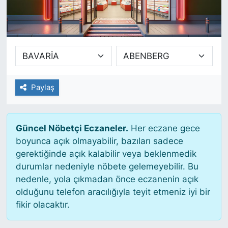
SİYASET
SAĞLIK
Paylaş
Güncel Nöbetçi Eczaneler.
Her eczane gece
boyunca açık olmayabilir, bazıları sadece
gerektiğinde açık kalabilir veya beklenmedik
durumlar nedeniyle nöbete gelemeyebilir. Bu
nedenle, yola çıkmadan önce eczanenin açık
olduğunu telefon aracılığıyla teyit etmeniz iyi bir
fikir olacaktır.