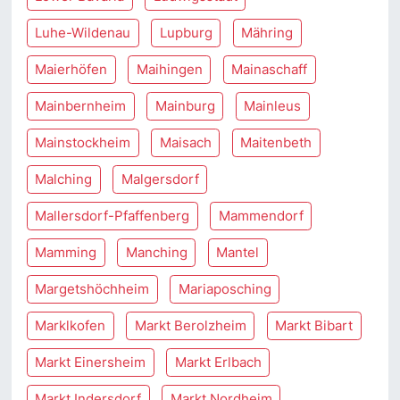
Luhe-Wildenau
Lupburg
Mähring
Maierhöfen
Maihingen
Mainaschaff
Mainbernheim
Mainburg
Mainleus
Mainstockheim
Maisach
Maitenbeth
Malching
Malgersdorf
Mallersdorf-Pfaffenberg
Mammendorf
Mamming
Manching
Mantel
Margetshöchheim
Mariaposching
Marklkofen
Markt Berolzheim
Markt Bibart
Markt Einersheim
Markt Erlbach
Markt Indersdorf
Markt Nordheim