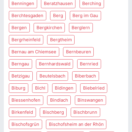
Benningen
Beratzhausen
Berching
Berchtesgaden
Berg
Berg im Gau
Bergen
Bergkirchen
Berglern
Bergrheinfeld
Bergtheim
Bernau am Chiemsee
Bernbeuren
Berngau
Bernhardswald
Bernried
Betzigau
Beutelsbach
Biberbach
Biburg
Bichl
Bidingen
Biebelried
Biessenhofen
Bindlach
Binswangen
Birkenfeld
Bischberg
Bischbrunn
Bischofsgrün
Bischofsheim an der Rhön