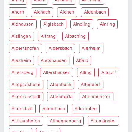
Ahorn
Aichach
Aichen
Aidenbach
Aidhausen
Aiglsbach
Aindling
Ainring
Aislingen
Aitrang
Albaching
Albertshofen
Aldersbach
Alerheim
Alesheim
Aletshausen
Alfeld
Allersberg
Allershausen
Alling
Altdorf
Alteglofsheim
Altenbuch
Altendorf
Altenkunstadt
Altenmarkt
Altenmünster
Altenstadt
Altenthann
Alterhofen
Altfraunhofen
Althegnenberg
Altomünster