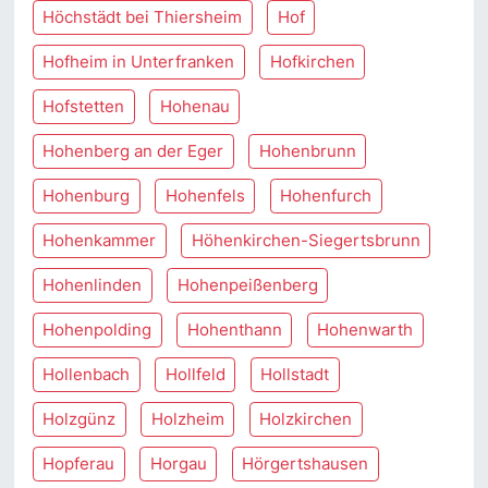
Höchstädt bei Thiersheim
Hof
Hofheim in Unterfranken
Hofkirchen
Hofstetten
Hohenau
Hohenberg an der Eger
Hohenbrunn
Hohenburg
Hohenfels
Hohenfurch
Hohenkammer
Höhenkirchen-Siegertsbrunn
Hohenlinden
Hohenpeißenberg
Hohenpolding
Hohenthann
Hohenwarth
Hollenbach
Hollfeld
Hollstadt
Holzgünz
Holzheim
Holzkirchen
Hopferau
Horgau
Hörgertshausen