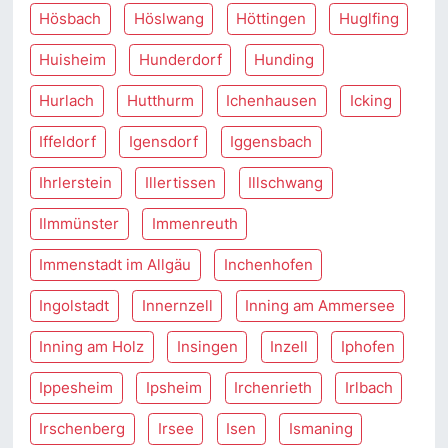
Hösbach
Höslwang
Höttingen
Huglfing
Huisheim
Hunderdorf
Hunding
Hurlach
Hutthurm
Ichenhausen
Icking
Iffeldorf
Igensdorf
Iggensbach
Ihrlerstein
Illertissen
Illschwang
Ilmmünster
Immenreuth
Immenstadt im Allgäu
Inchenhofen
Ingolstadt
Innernzell
Inning am Ammersee
Inning am Holz
Insingen
Inzell
Iphofen
Ippesheim
Ipsheim
Irchenrieth
Irlbach
Irschenberg
Irsee
Isen
Ismaning