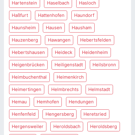
Hartenstein
Haselbach
Hasloch
Haßfurt
Hattenhofen
Haundorf
Haunsheim
Hausen
Hausham
Hauzenberg
Hawangen
Hebertsfelden
Hebertshausen
Heideck
Heidenheim
Heigenbrücken
Heiligenstadt
Heilsbronn
Heimbuchenthal
Heimenkirch
Heimertingen
Helmbrechts
Helmstadt
Hemau
Hemhofen
Hendungen
Henfenfeld
Hengersberg
Heretsried
Hergensweiler
Heroldsbach
Heroldsberg