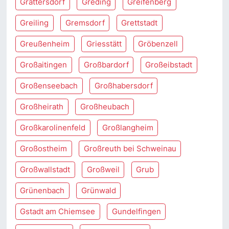
Grattersdorf
Greding
Greifenberg
Greiling
Gremsdorf
Grettstadt
Greußenheim
Griesstätt
Gröbenzell
Großaitingen
Großbardorf
Großeibstadt
Großenseebach
Großhabersdorf
Großheirath
Großheubach
Großkarolinenfeld
Großlangheim
Großostheim
Großreuth bei Schweinau
Großwallstadt
Großweil
Grub
Grünenbach
Grünwald
Gstadt am Chiemsee
Gundelfingen