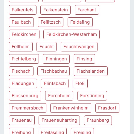
Falkenfels
Falkenstein
Farchant
Faulbach
Feilitzsch
Feldafing
Feldkirchen
Feldkirchen-Westerham
Fellheim
Feucht
Feuchtwangen
Fichtelberg
Finningen
Finsing
Fischach
Fischbachau
Flachslanden
Fladungen
Flintsbach
Floß
Flossenbürg
Forchheim
Forstinning
Frammersbach
Frankenwinheim
Frasdorf
Frauenau
Fraueneuharting
Fraunberg
Freihung
Freilassing
Freising