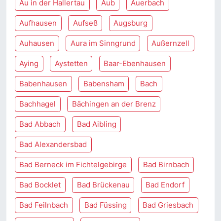
Au in der Hallertau
Aub
Auerbach
Aufhausen
Aufseß
Augsburg
Auhausen
Aura im Sinngrund
Außernzell
Aying
Aystetten
Baar-Ebenhausen
Babenhausen
Babensham
Bach
Bachhagel
Bächingen an der Brenz
Bad Abbach
Bad Aibling
Bad Alexandersbad
Bad Berneck im Fichtelgebirge
Bad Birnbach
Bad Bocklet
Bad Brückenau
Bad Endorf
Bad Feilnbach
Bad Füssing
Bad Griesbach