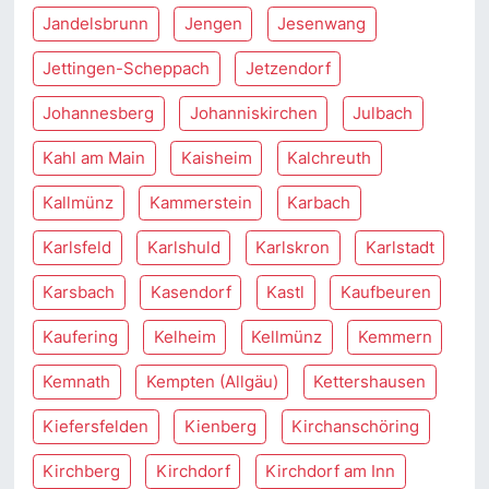
Jandelsbrunn
Jengen
Jesenwang
Jettingen-Scheppach
Jetzendorf
Johannesberg
Johanniskirchen
Julbach
Kahl am Main
Kaisheim
Kalchreuth
Kallmünz
Kammerstein
Karbach
Karlsfeld
Karlshuld
Karlskron
Karlstadt
Karsbach
Kasendorf
Kastl
Kaufbeuren
Kaufering
Kelheim
Kellmünz
Kemmern
Kemnath
Kempten (Allgäu)
Kettershausen
Kiefersfelden
Kienberg
Kirchanschöring
Kirchberg
Kirchdorf
Kirchdorf am Inn