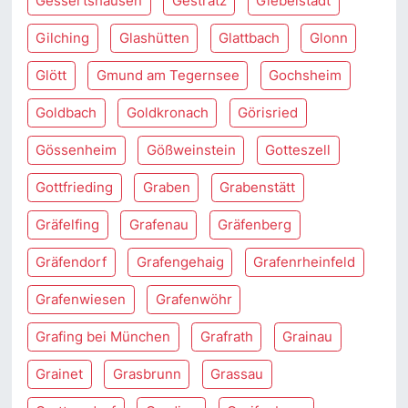
Gessertshausen
Gestratz
Giebelstadt
Gilching
Glashütten
Glattbach
Glonn
Glött
Gmund am Tegernsee
Gochsheim
Goldbach
Goldkronach
Görisried
Gössenheim
Gößweinstein
Gotteszell
Gottfrieding
Graben
Grabenstätt
Gräfelfing
Grafenau
Gräfenberg
Gräfendorf
Grafengehaig
Grafenrheinfeld
Grafenwiesen
Grafenwöhr
Grafing bei München
Grafrath
Grainau
Grainet
Grasbrunn
Grassau