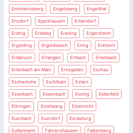
Emtmannsberg
Engelsberg
Engelthal
Ensdorf
Eppishausen
Erbendorf
Erding
Erdweg
Eresing
Ergersheim
Ergolding
Ergoldsbach
Ering
Erkheim
Erlabrunn
Erlangen
Erlbach
Erlenbach
Erlenbach am Main
Ernsgaden
Eschau
Eschenlohe
Eschlkam
Eslarn
Esselbach
Essenbach
Essing
Estenfeld
Ettringen
Etzelwang
Etzenricht
Euerbach
Euerdorf
Eurasburg
Eußenheim
Fahrenzhausen
Falkenberg