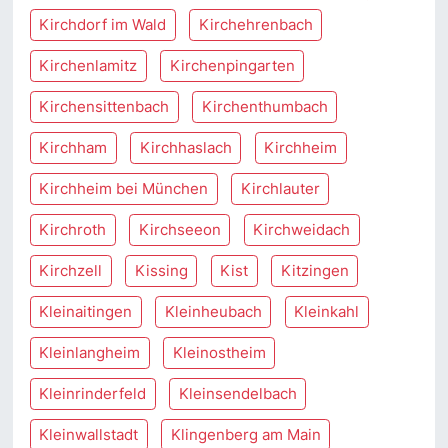
Kirchdorf im Wald
Kirchehrenbach
Kirchenlamitz
Kirchenpingarten
Kirchensittenbach
Kirchenthumbach
Kirchham
Kirchhaslach
Kirchheim
Kirchheim bei München
Kirchlauter
Kirchroth
Kirchseeon
Kirchweidach
Kirchzell
Kissing
Kist
Kitzingen
Kleinaitingen
Kleinheubach
Kleinkahl
Kleinlangheim
Kleinostheim
Kleinrinderfeld
Kleinsendelbach
Kleinwallstadt
Klingenberg am Main