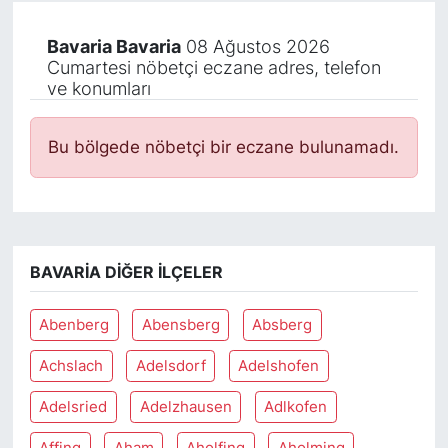
Bavaria Bavaria
08 Ağustos 2026
Cumartesi nöbetçi eczane adres, telefon
ve konumları
Bu bölgede nöbetçi bir eczane bulunamadı.
BAVARIA DIĞER İLÇELER
Abenberg
Abensberg
Absberg
Achslach
Adelsdorf
Adelshofen
Adelsried
Adelzhausen
Adlkofen
Affing
Aham
Aholfing
Aholming