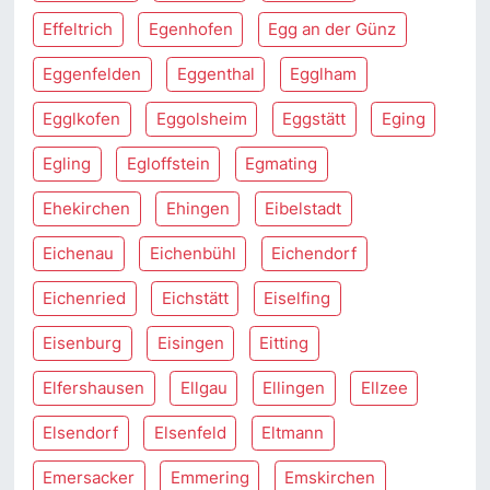
Effeltrich
Egenhofen
Egg an der Günz
Eggenfelden
Eggenthal
Egglham
Egglkofen
Eggolsheim
Eggstätt
Eging
Egling
Egloffstein
Egmating
Ehekirchen
Ehingen
Eibelstadt
Eichenau
Eichenbühl
Eichendorf
Eichenried
Eichstätt
Eiselfing
Eisenburg
Eisingen
Eitting
Elfershausen
Ellgau
Ellingen
Ellzee
Elsendorf
Elsenfeld
Eltmann
Emersacker
Emmering
Emskirchen