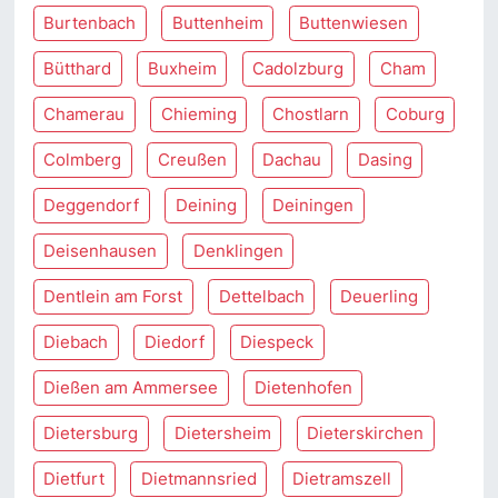
Burtenbach
Buttenheim
Buttenwiesen
Bütthard
Buxheim
Cadolzburg
Cham
Chamerau
Chieming
Chostlarn
Coburg
Colmberg
Creußen
Dachau
Dasing
Deggendorf
Deining
Deiningen
Deisenhausen
Denklingen
Dentlein am Forst
Dettelbach
Deuerling
Diebach
Diedorf
Diespeck
Dießen am Ammersee
Dietenhofen
Dietersburg
Dietersheim
Dieterskirchen
Dietfurt
Dietmannsried
Dietramszell