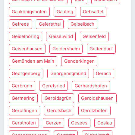
Gaukönigshofen
Gauting
Gebsattel
Gefrees
Geiersthal
Geiselbach
Geiselhöring
Geiselwind
Geisenfeld
Geisenhausen
Geldersheim
Geltendorf
Gemünden am Main
Genderkingen
Georgenberg
Georgensgmünd
Gerach
Gerbrunn
Geretsried
Gerhardshofen
Germering
Geroldsgrün
Geroldshausen
Gerolfingen
Gerolsbach
Gerolzhofen
Gersthofen
Gerzen
Gesees
Geslau