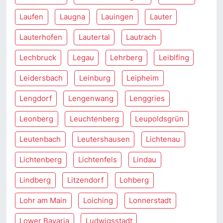
Laufen
Laugna
Lauingen
Lauter
Lauterhofen
Lautertal
Lautrach
Lechbruck
Legau
Lehrberg
Leiblfing
Leidersbach
Leinburg
Leipheim
Lengdorf
Lengenwang
Lenggries
Leonberg
Leuchtenberg
Leupoldsgrün
Leutenbach
Leutershausen
Lichtenau
Lichtenberg
Lichtenfels
Lindau
Lindberg
Litzendorf
Lohberg
Lohr am Main
Loiching
Lonnerstadt
Lower Bavaria
Ludwigsstadt