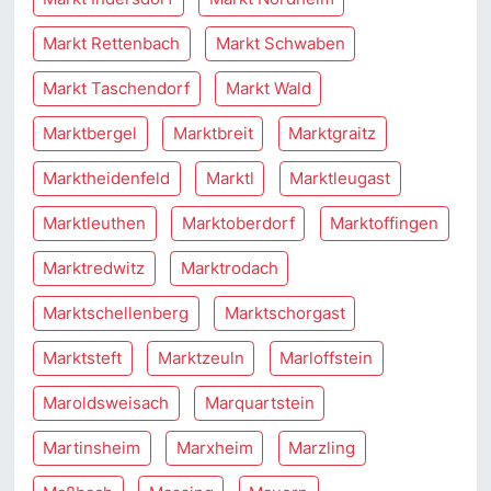
Markt Rettenbach
Markt Schwaben
Markt Taschendorf
Markt Wald
Marktbergel
Marktbreit
Marktgraitz
Marktheidenfeld
Marktl
Marktleugast
Marktleuthen
Marktoberdorf
Marktoffingen
Marktredwitz
Marktrodach
Marktschellenberg
Marktschorgast
Marktsteft
Marktzeuln
Marloffstein
Maroldsweisach
Marquartstein
Martinsheim
Marxheim
Marzling