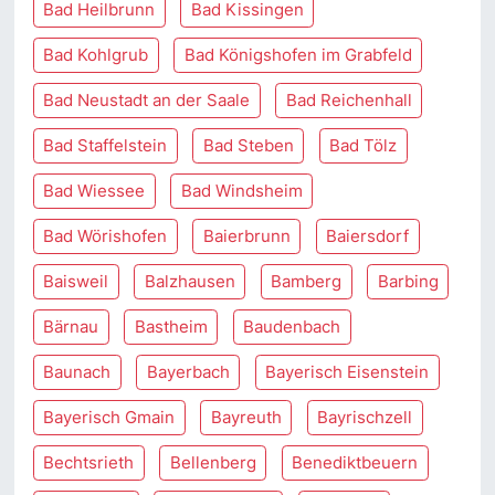
Bad Heilbrunn
Bad Kissingen
Bad Kohlgrub
Bad Königshofen im Grabfeld
Bad Neustadt an der Saale
Bad Reichenhall
Bad Staffelstein
Bad Steben
Bad Tölz
Bad Wiessee
Bad Windsheim
Bad Wörishofen
Baierbrunn
Baiersdorf
Baisweil
Balzhausen
Bamberg
Barbing
Bärnau
Bastheim
Baudenbach
Baunach
Bayerbach
Bayerisch Eisenstein
Bayerisch Gmain
Bayreuth
Bayrischzell
Bechtsrieth
Bellenberg
Benediktbeuern