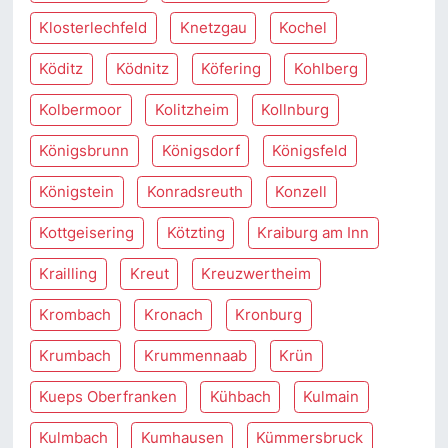
Klosterlechfeld
Knetzgau
Kochel
Köditz
Ködnitz
Köfering
Kohlberg
Kolbermoor
Kolitzheim
Kollnburg
Königsbrunn
Königsdorf
Königsfeld
Königstein
Konradsreuth
Konzell
Kottgeisering
Kötzting
Kraiburg am Inn
Krailling
Kreut
Kreuzwertheim
Krombach
Kronach
Kronburg
Krumbach
Krummennaab
Krün
Kueps Oberfranken
Kühbach
Kulmain
Kulmbach
Kumhausen
Kümmersbruck