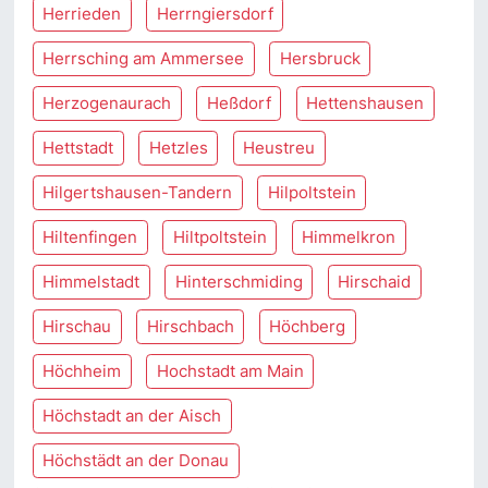
Herrieden
Herrngiersdorf
Herrsching am Ammersee
Hersbruck
Herzogenaurach
Heßdorf
Hettenshausen
Hettstadt
Hetzles
Heustreu
Hilgertshausen-Tandern
Hilpoltstein
Hiltenfingen
Hiltpoltstein
Himmelkron
Himmelstadt
Hinterschmiding
Hirschaid
Hirschau
Hirschbach
Höchberg
Höchheim
Hochstadt am Main
Höchstadt an der Aisch
Höchstädt an der Donau