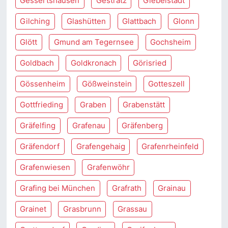
Gessertshausen
Gestratz
Giebelstadt
Gilching
Glashütten
Glattbach
Glonn
Glött
Gmund am Tegernsee
Gochsheim
Goldbach
Goldkronach
Görisried
Gössenheim
Gößweinstein
Gotteszell
Gottfrieding
Graben
Grabenstätt
Gräfelfing
Grafenau
Gräfenberg
Gräfendorf
Grafengehaig
Grafenrheinfeld
Grafenwiesen
Grafenwöhr
Grafing bei München
Grafrath
Grainau
Grainet
Grasbrunn
Grassau