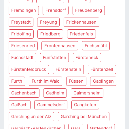
Fremdingen
Frensdorf
Freudenberg
Freystadt
Freyung
Frickenhausen
Fridolfing
Friedberg
Friedenfels
Friesenried
Frontenhausen
Fuchsmühl
Fuchsstadt
Fünfstetten
Fürsteneck
Fürstenfeldbruck
Fürstenstein
Fürstenzell
Furth
Furth im Wald
Füssen
Gablingen
Gachenbach
Gadheim
Gaimersheim
Gaißach
Gammelsdorf
Gangkofen
Garching an der Alz
Garching bei München
Garmisch-Partenkirchen
Gars
Gattendorf