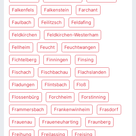
Falkenfels
Falkenstein
Farchant
Faulbach
Feilitzsch
Feldafing
Feldkirchen
Feldkirchen-Westerham
Fellheim
Feucht
Feuchtwangen
Fichtelberg
Finningen
Finsing
Fischach
Fischbachau
Flachslanden
Fladungen
Flintsbach
Floß
Flossenbürg
Forchheim
Forstinning
Frammersbach
Frankenwinheim
Frasdorf
Frauenau
Fraueneuharting
Fraunberg
Freihung
Freilassing
Freising