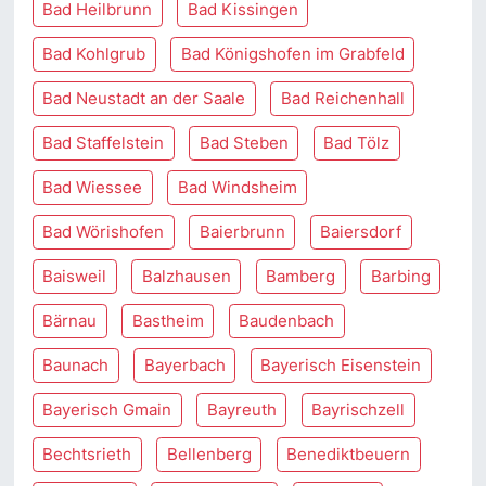
Bad Heilbrunn
Bad Kissingen
Bad Kohlgrub
Bad Königshofen im Grabfeld
Bad Neustadt an der Saale
Bad Reichenhall
Bad Staffelstein
Bad Steben
Bad Tölz
Bad Wiessee
Bad Windsheim
Bad Wörishofen
Baierbrunn
Baiersdorf
Baisweil
Balzhausen
Bamberg
Barbing
Bärnau
Bastheim
Baudenbach
Baunach
Bayerbach
Bayerisch Eisenstein
Bayerisch Gmain
Bayreuth
Bayrischzell
Bechtsrieth
Bellenberg
Benediktbeuern