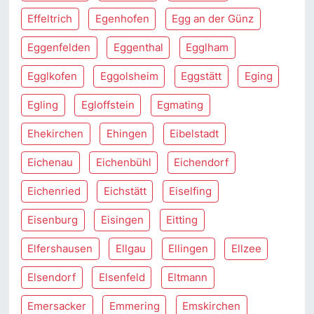
Effeltrich
Egenhofen
Egg an der Günz
Eggenfelden
Eggenthal
Egglham
Egglkofen
Eggolsheim
Eggstätt
Eging
Egling
Egloffstein
Egmating
Ehekirchen
Ehingen
Eibelstadt
Eichenau
Eichenbühl
Eichendorf
Eichenried
Eichstätt
Eiselfing
Eisenburg
Eisingen
Eitting
Elfershausen
Ellgau
Ellingen
Ellzee
Elsendorf
Elsenfeld
Eltmann
Emersacker
Emmering
Emskirchen