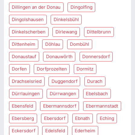
Dillingen an der Donau
Dingolfing
Dingolshausen
Dinkelsbühl
Dinkelscherben
Dirlewang
Dittelbrunn
Dittenheim
Döhlau
Dombühl
Donaustauf
Donauwörth
Donnersdorf
Dorfen
Dorfprozelten
Dormitz
Drachselsried
Duggendorf
Durach
Dürrlauingen
Dürrwangen
Ebelsbach
Ebensfeld
Ebermannsdorf
Ebermannstadt
Ebersberg
Ebersdorf
Ebnath
Eching
Eckersdorf
Edelsfeld
Ederheim