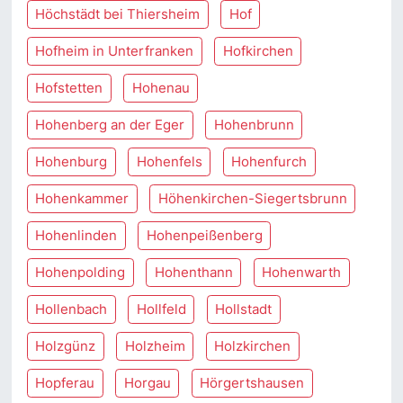
Höchstädt bei Thiersheim
Hof
Hofheim in Unterfranken
Hofkirchen
Hofstetten
Hohenau
Hohenberg an der Eger
Hohenbrunn
Hohenburg
Hohenfels
Hohenfurch
Hohenkammer
Höhenkirchen-Siegertsbrunn
Hohenlinden
Hohenpeißenberg
Hohenpolding
Hohenthann
Hohenwarth
Hollenbach
Hollfeld
Hollstadt
Holzgünz
Holzheim
Holzkirchen
Hopferau
Horgau
Hörgertshausen