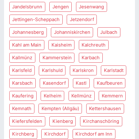
Jandelsbrunn
Jengen
Jesenwang
Jettingen-Scheppach
Jetzendorf
Johannesberg
Johanniskirchen
Julbach
Kahl am Main
Kaisheim
Kalchreuth
Kallmünz
Kammerstein
Karbach
Karlsfeld
Karlshuld
Karlskron
Karlstadt
Karsbach
Kasendorf
Kastl
Kaufbeuren
Kaufering
Kelheim
Kellmünz
Kemmern
Kemnath
Kempten (Allgäu)
Kettershausen
Kiefersfelden
Kienberg
Kirchanschöring
Kirchberg
Kirchdorf
Kirchdorf am Inn