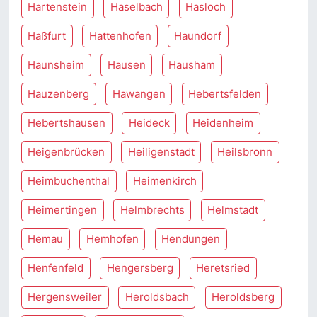
Hartenstein
Haselbach
Hasloch
Haßfurt
Hattenhofen
Haundorf
Haunsheim
Hausen
Hausham
Hauzenberg
Hawangen
Hebertsfelden
Hebertshausen
Heideck
Heidenheim
Heigenbrücken
Heiligenstadt
Heilsbronn
Heimbuchenthal
Heimenkirch
Heimertingen
Helmbrechts
Helmstadt
Hemau
Hemhofen
Hendungen
Henfenfeld
Hengersberg
Heretsried
Hergensweiler
Heroldsbach
Heroldsberg