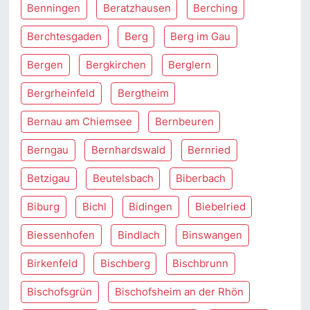
Benningen
Beratzhausen
Berching
Berchtesgaden
Berg
Berg im Gau
Bergen
Bergkirchen
Berglern
Bergrheinfeld
Bergtheim
Bernau am Chiemsee
Bernbeuren
Berngau
Bernhardswald
Bernried
Betzigau
Beutelsbach
Biberbach
Biburg
Bichl
Bidingen
Biebelried
Biessenhofen
Bindlach
Binswangen
Birkenfeld
Bischberg
Bischbrunn
Bischofsgrün
Bischofsheim an der Rhön