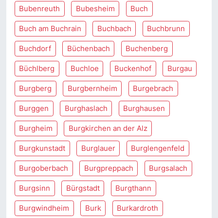
Bubenreuth
Bubesheim
Buch
Buch am Buchrain
Buchbach
Buchbrunn
Buchdorf
Büchenbach
Buchenberg
Büchlberg
Buchloe
Buckenhof
Burgau
Burgberg
Burgbernheim
Burgebrach
Burggen
Burghaslach
Burghausen
Burgheim
Burgkirchen an der Alz
Burgkunstadt
Burglauer
Burglengenfeld
Burgoberbach
Burgpreppach
Burgsalach
Burgsinn
Bürgstadt
Burgthann
Burgwindheim
Burk
Burkardroth