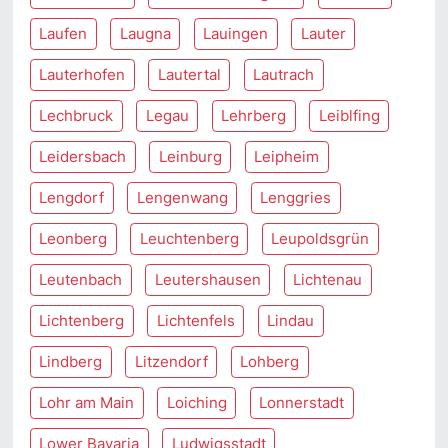
Laufen
Laugna
Lauingen
Lauter
Lauterhofen
Lautertal
Lautrach
Lechbruck
Legau
Lehrberg
Leiblfing
Leidersbach
Leinburg
Leipheim
Lengdorf
Lengenwang
Lenggries
Leonberg
Leuchtenberg
Leupoldsgrün
Leutenbach
Leutershausen
Lichtenau
Lichtenberg
Lichtenfels
Lindau
Lindberg
Litzendorf
Lohberg
Lohr am Main
Loiching
Lonnerstadt
Lower Bavaria
Ludwigsstadt