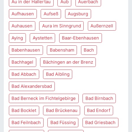
Au in der Hallertau
Aub
Auerbach
Aufhausen
Aufseß
Augsburg
Auhausen
Aura im Sinngrund
Außernzell
Aying
Aystetten
Baar-Ebenhausen
Babenhausen
Babensham
Bach
Bachhagel
Bächingen an der Brenz
Bad Abbach
Bad Aibling
Bad Alexandersbad
Bad Berneck im Fichtelgebirge
Bad Birnbach
Bad Bocklet
Bad Brückenau
Bad Endorf
Bad Feilnbach
Bad Füssing
Bad Griesbach