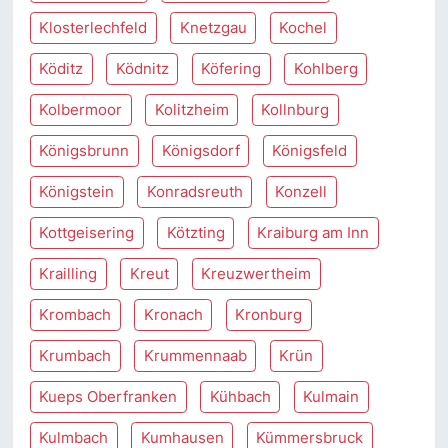
Klosterlechfeld
Knetzgau
Kochel
Köditz
Ködnitz
Köfering
Kohlberg
Kolbermoor
Kolitzheim
Kollnburg
Königsbrunn
Königsdorf
Königsfeld
Königstein
Konradsreuth
Konzell
Kottgeisering
Kötzting
Kraiburg am Inn
Krailling
Kreut
Kreuzwertheim
Krombach
Kronach
Kronburg
Krumbach
Krummennaab
Krün
Kueps Oberfranken
Kühbach
Kulmain
Kulmbach
Kumhausen
Kümmersbruck