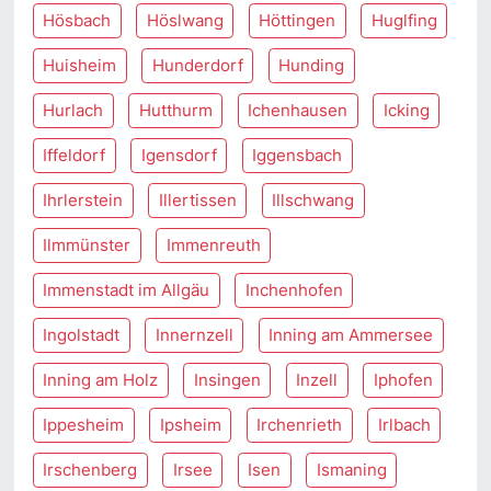
Hösbach
Höslwang
Höttingen
Huglfing
Huisheim
Hunderdorf
Hunding
Hurlach
Hutthurm
Ichenhausen
Icking
Iffeldorf
Igensdorf
Iggensbach
Ihrlerstein
Illertissen
Illschwang
Ilmmünster
Immenreuth
Immenstadt im Allgäu
Inchenhofen
Ingolstadt
Innernzell
Inning am Ammersee
Inning am Holz
Insingen
Inzell
Iphofen
Ippesheim
Ipsheim
Irchenrieth
Irlbach
Irschenberg
Irsee
Isen
Ismaning