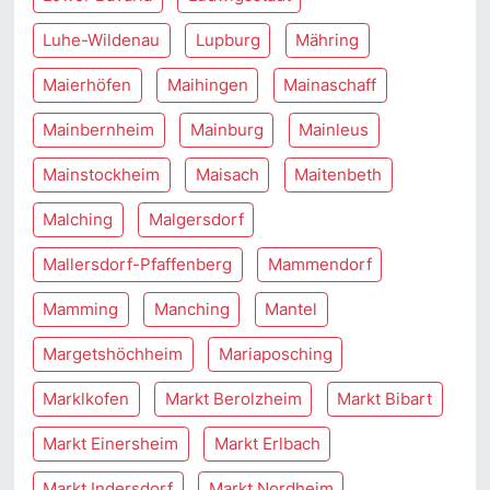
Luhe-Wildenau
Lupburg
Mähring
Maierhöfen
Maihingen
Mainaschaff
Mainbernheim
Mainburg
Mainleus
Mainstockheim
Maisach
Maitenbeth
Malching
Malgersdorf
Mallersdorf-Pfaffenberg
Mammendorf
Mamming
Manching
Mantel
Margetshöchheim
Mariaposching
Marklkofen
Markt Berolzheim
Markt Bibart
Markt Einersheim
Markt Erlbach
Markt Indersdorf
Markt Nordheim