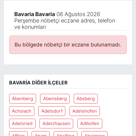
Bavaria Bavaria
06 Ağustos 2026
Perşembe nöbetçi eczane adres, telefon
ve konumları
Bu bölgede nöbetçi bir eczane bulunamadı.
BAVARIA DIĞER İLÇELER
Abenberg
Abensberg
Absberg
Achslach
Adelsdorf
Adelshofen
Adelsried
Adelzhausen
Adlkofen
Affing
Aham
Aholfing
Aholming