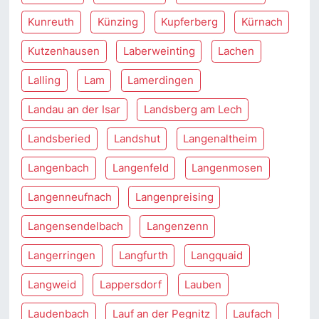
Kunreuth
Künzing
Kupferberg
Kürnach
Kutzenhausen
Laberweinting
Lachen
Lalling
Lam
Lamerdingen
Landau an der Isar
Landsberg am Lech
Landsberied
Landshut
Langenaltheim
Langenbach
Langenfeld
Langenmosen
Langenneufnach
Langenpreising
Langensendelbach
Langenzenn
Langerringen
Langfurth
Langquaid
Langweid
Lappersdorf
Lauben
Laudenbach
Lauf an der Pegnitz
Laufach