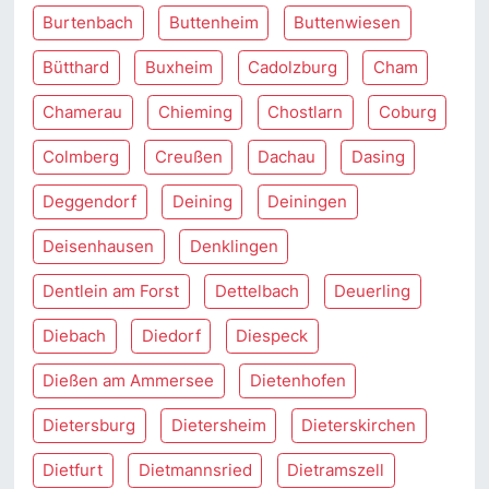
Burtenbach
Buttenheim
Buttenwiesen
Bütthard
Buxheim
Cadolzburg
Cham
Chamerau
Chieming
Chostlarn
Coburg
Colmberg
Creußen
Dachau
Dasing
Deggendorf
Deining
Deiningen
Deisenhausen
Denklingen
Dentlein am Forst
Dettelbach
Deuerling
Diebach
Diedorf
Diespeck
Dießen am Ammersee
Dietenhofen
Dietersburg
Dietersheim
Dieterskirchen
Dietfurt
Dietmannsried
Dietramszell