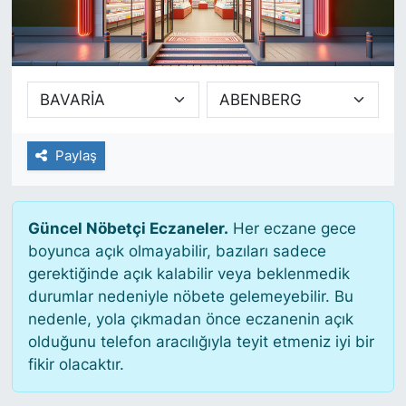
SİYASET
SAĞLIK
Paylaş
Güncel Nöbetçi Eczaneler.
Her eczane gece
boyunca açık olmayabilir, bazıları sadece
gerektiğinde açık kalabilir veya beklenmedik
durumlar nedeniyle nöbete gelemeyebilir. Bu
nedenle, yola çıkmadan önce eczanenin açık
olduğunu telefon aracılığıyla teyit etmeniz iyi bir
fikir olacaktır.