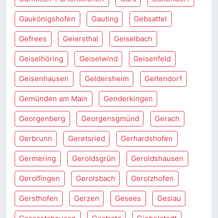
Gaukönigshofen
Gauting
Gebsattel
Gefrees
Geiersthal
Geiselbach
Geiselhöring
Geiselwind
Geisenfeld
Geisenhausen
Geldersheim
Geltendorf
Gemünden am Main
Genderkingen
Georgenberg
Georgensgmünd
Gerach
Gerbrunn
Geretsried
Gerhardshofen
Germering
Geroldsgrün
Geroldshausen
Gerolfingen
Gerolsbach
Gerolzhofen
Gersthofen
Gerzen
Gesees
Geslau