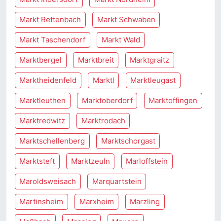
Markt Rettenbach
Markt Schwaben
Markt Taschendorf
Markt Wald
Marktbergel
Marktbreit
Marktgraitz
Marktheidenfeld
Marktl
Marktleugast
Marktleuthen
Marktoberdorf
Marktoffingen
Marktredwitz
Marktrodach
Marktschellenberg
Marktschorgast
Marktsteft
Marktzeuln
Marloffstein
Maroldsweisach
Marquartstein
Martinsheim
Marxheim
Marzling