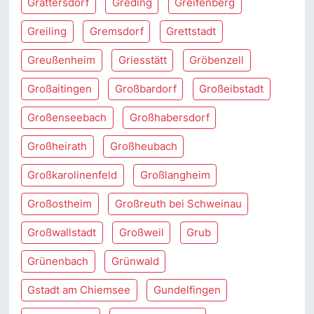
Grattersdorf
Greding
Greifenberg
Greiling
Gremsdorf
Grettstadt
Greußenheim
Griesstätt
Gröbenzell
Großaitingen
Großbardorf
Großeibstadt
Großenseebach
Großhabersdorf
Großheirath
Großheubach
Großkarolinenfeld
Großlangheim
Großostheim
Großreuth bei Schweinau
Großwallstadt
Großweil
Grub
Grünenbach
Grünwald
Gstadt am Chiemsee
Gundelfingen