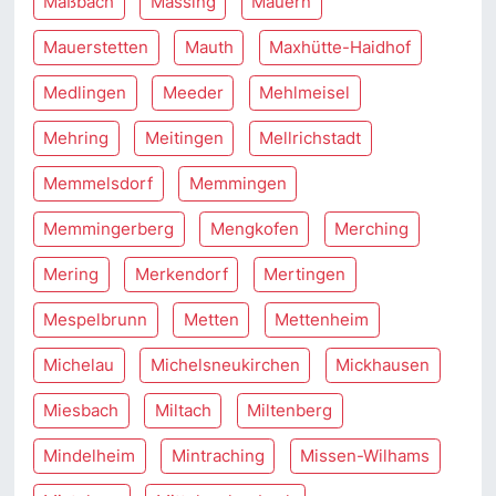
Maßbach
Massing
Mauern
Mauerstetten
Mauth
Maxhütte-Haidhof
Medlingen
Meeder
Mehlmeisel
Mehring
Meitingen
Mellrichstadt
Memmelsdorf
Memmingen
Memmingerberg
Mengkofen
Merching
Mering
Merkendorf
Mertingen
Mespelbrunn
Metten
Mettenheim
Michelau
Michelsneukirchen
Mickhausen
Miesbach
Miltach
Miltenberg
Mindelheim
Mintraching
Missen-Wilhams