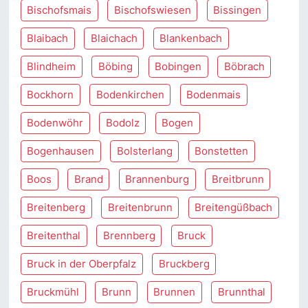
Bischofsmais
Bischofswiesen
Bissingen
Blaibach
Blaichach
Blankenbach
Blindheim
Böbing
Bobingen
Böbrach
Bockhorn
Bodenkirchen
Bodenmais
Bodenwöhr
Bodolz
Bogen
Bogenhausen
Bolsterlang
Bonstetten
Boos
Brand
Brannenburg
Breitbrunn
Breitenberg
Breitenbrunn
Breitengüßbach
Breitenthal
Brennberg
Bruck
Bruck in der Oberpfalz
Bruckberg
Bruckmühl
Brunn
Brunnen
Brunnthal