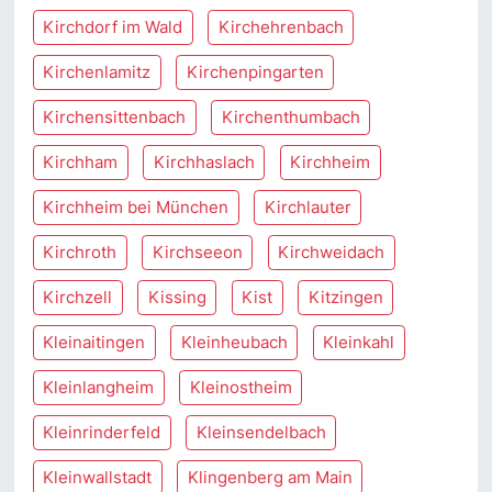
Kirchdorf im Wald
Kirchehrenbach
Kirchenlamitz
Kirchenpingarten
Kirchensittenbach
Kirchenthumbach
Kirchham
Kirchhaslach
Kirchheim
Kirchheim bei München
Kirchlauter
Kirchroth
Kirchseeon
Kirchweidach
Kirchzell
Kissing
Kist
Kitzingen
Kleinaitingen
Kleinheubach
Kleinkahl
Kleinlangheim
Kleinostheim
Kleinrinderfeld
Kleinsendelbach
Kleinwallstadt
Klingenberg am Main