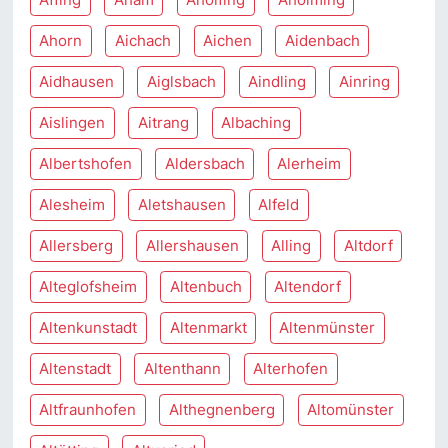
Ahorn
Aichach
Aichen
Aidenbach
Aidhausen
Aiglsbach
Aindling
Ainring
Aislingen
Aitrang
Albaching
Albertshofen
Aldersbach
Alerheim
Alesheim
Aletshausen
Alfeld
Allersberg
Allershausen
Alling
Altdorf
Alteglofsheim
Altenbuch
Altendorf
Altenkunstadt
Altenmarkt
Altenmünster
Altenstadt
Altenthann
Alterhofen
Altfraunhofen
Althegnenberg
Altomünster