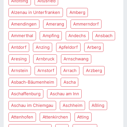
Altötting
Altusried
Alzenau in Unterfranken
Amberg
Amendingen
Amerang
Ammerndorf
Ammerthal
Ampfing
Andechs
Ansbach
Antdorf
Anzing
Apfeldorf
Arberg
Aresing
Arnbruck
Arnschwang
Arnstein
Arnstorf
Arrach
Arzberg
Asbach-Bäumenheim
Ascha
Aschaffenburg
Aschau am Inn
Aschau im Chiemgau
Aschheim
Aßling
Attenhofen
Attenkirchen
Atting