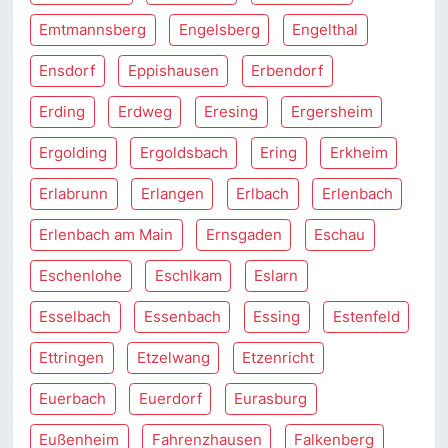
Emtmannsberg
Engelsberg
Engelthal
Ensdorf
Eppishausen
Erbendorf
Erding
Erdweg
Eresing
Ergersheim
Ergolding
Ergoldsbach
Ering
Erkheim
Erlabrunn
Erlangen
Erlbach
Erlenbach
Erlenbach am Main
Ernsgaden
Eschau
Eschenlohe
Eschlkam
Eslarn
Esselbach
Essenbach
Essing
Estenfeld
Ettringen
Etzelwang
Etzenricht
Euerbach
Euerdorf
Eurasburg
Eußenheim
Fahrenzhausen
Falkenberg