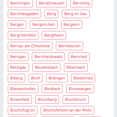
Benningen
Beratzhausen
Berching
Berchtesgaden
Berg
Berg im Gau
Bergen
Bergkirchen
Berglern
Bergrheinfeld
Bergtheim
Bernau am Chiemsee
Bernbeuren
Berngau
Bernhardswald
Bernried
Betzigau
Beutelsbach
Biberbach
Biburg
Bichl
Bidingen
Biebelried
Biessenhofen
Bindlach
Binswangen
Birkenfeld
Bischberg
Bischbrunn
Bischofsgrün
Bischofsheim an der Rhön