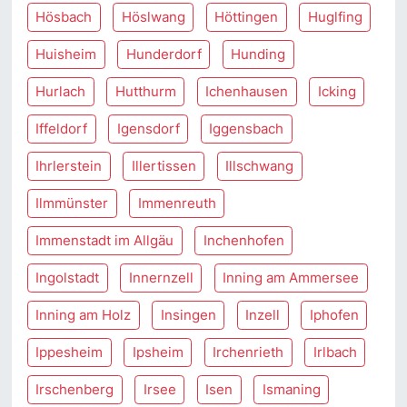
Hösbach
Höslwang
Höttingen
Huglfing
Huisheim
Hunderdorf
Hunding
Hurlach
Hutthurm
Ichenhausen
Icking
Iffeldorf
Igensdorf
Iggensbach
Ihrlerstein
Illertissen
Illschwang
Ilmmünster
Immenreuth
Immenstadt im Allgäu
Inchenhofen
Ingolstadt
Innernzell
Inning am Ammersee
Inning am Holz
Insingen
Inzell
Iphofen
Ippesheim
Ipsheim
Irchenrieth
Irlbach
Irschenberg
Irsee
Isen
Ismaning