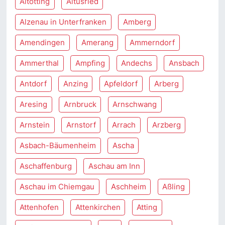
Altötting
Altusried
Alzenau in Unterfranken
Amberg
Amendingen
Amerang
Ammerndorf
Ammerthal
Ampfing
Andechs
Ansbach
Antdorf
Anzing
Apfeldorf
Arberg
Aresing
Arnbruck
Arnschwang
Arnstein
Arnstorf
Arrach
Arzberg
Asbach-Bäumenheim
Ascha
Aschaffenburg
Aschau am Inn
Aschau im Chiemgau
Aschheim
Aßling
Attenhofen
Attenkirchen
Atting