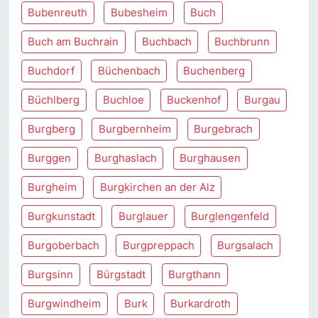
Bubenreuth
Bubesheim
Buch
Buch am Buchrain
Buchbach
Buchbrunn
Buchdorf
Büchenbach
Buchenberg
Büchlberg
Buchloe
Buckenhof
Burgau
Burgberg
Burgbernheim
Burgebrach
Burggen
Burghaslach
Burghausen
Burgheim
Burgkirchen an der Alz
Burgkunstadt
Burglauer
Burglengenfeld
Burgoberbach
Burgpreppach
Burgsalach
Burgsinn
Bürgstadt
Burgthann
Burgwindheim
Burk
Burkardroth