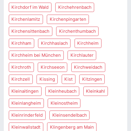
Kirchdorf im Wald
Kirchehrenbach
Kirchenlamitz
Kirchenpingarten
Kirchensittenbach
Kirchenthumbach
Kirchham
Kirchhaslach
Kirchheim
Kirchheim bei München
Kirchlauter
Kirchroth
Kirchseeon
Kirchweidach
Kirchzell
Kissing
Kist
Kitzingen
Kleinaitingen
Kleinheubach
Kleinkahl
Kleinlangheim
Kleinostheim
Kleinrinderfeld
Kleinsendelbach
Kleinwallstadt
Klingenberg am Main