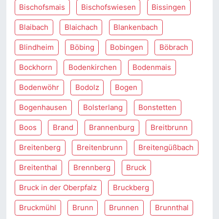
Bischofsmais
Bischofswiesen
Bissingen
Blaibach
Blaichach
Blankenbach
Blindheim
Böbing
Bobingen
Böbrach
Bockhorn
Bodenkirchen
Bodenmais
Bodenwöhr
Bodolz
Bogen
Bogenhausen
Bolsterlang
Bonstetten
Boos
Brand
Brannenburg
Breitbrunn
Breitenberg
Breitenbrunn
Breitengüßbach
Breitenthal
Brennberg
Bruck
Bruck in der Oberpfalz
Bruckberg
Bruckmühl
Brunn
Brunnen
Brunnthal