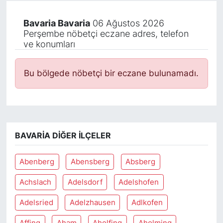
Bavaria Bavaria
06 Ağustos 2026
Perşembe nöbetçi eczane adres, telefon
ve konumları
Bu bölgede nöbetçi bir eczane bulunamadı.
BAVARIA DIĞER İLÇELER
Abenberg
Abensberg
Absberg
Achslach
Adelsdorf
Adelshofen
Adelsried
Adelzhausen
Adlkofen
Affing
Aham
Aholfing
Aholming