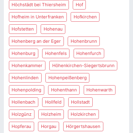
Höchstädt bei Thiersheim
Hof
Hofheim in Unterfranken
Hofkirchen
Hofstetten
Hohenau
Hohenberg an der Eger
Hohenbrunn
Hohenburg
Hohenfels
Hohenfurch
Hohenkammer
Höhenkirchen-Siegertsbrunn
Hohenlinden
Hohenpeißenberg
Hohenpolding
Hohenthann
Hohenwarth
Hollenbach
Hollfeld
Hollstadt
Holzgünz
Holzheim
Holzkirchen
Hopferau
Horgau
Hörgertshausen