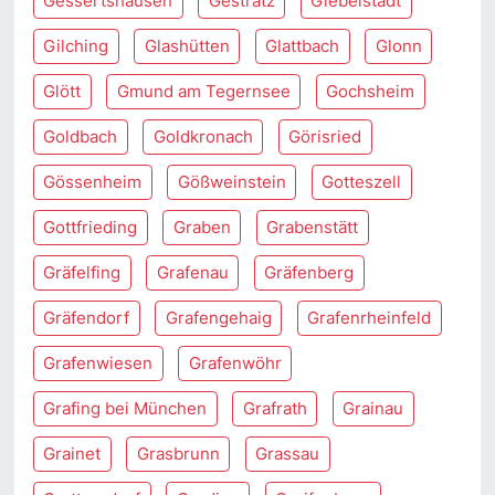
Gessertshausen
Gestratz
Giebelstadt
Gilching
Glashütten
Glattbach
Glonn
Glött
Gmund am Tegernsee
Gochsheim
Goldbach
Goldkronach
Görisried
Gössenheim
Gößweinstein
Gotteszell
Gottfrieding
Graben
Grabenstätt
Gräfelfing
Grafenau
Gräfenberg
Gräfendorf
Grafengehaig
Grafenrheinfeld
Grafenwiesen
Grafenwöhr
Grafing bei München
Grafrath
Grainau
Grainet
Grasbrunn
Grassau