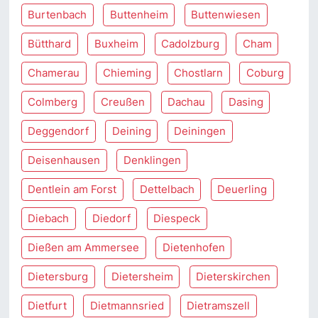
Burtenbach
Buttenheim
Buttenwiesen
Bütthard
Buxheim
Cadolzburg
Cham
Chamerau
Chieming
Chostlarn
Coburg
Colmberg
Creußen
Dachau
Dasing
Deggendorf
Deining
Deiningen
Deisenhausen
Denklingen
Dentlein am Forst
Dettelbach
Deuerling
Diebach
Diedorf
Diespeck
Dießen am Ammersee
Dietenhofen
Dietersburg
Dietersheim
Dieterskirchen
Dietfurt
Dietmannsried
Dietramszell