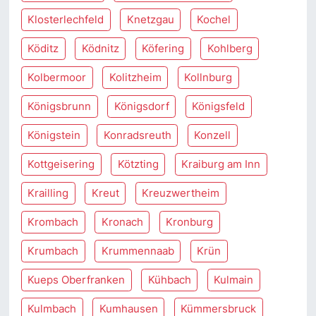
Klosterlechfeld
Knetzgau
Kochel
Köditz
Ködnitz
Köfering
Kohlberg
Kolbermoor
Kolitzheim
Kollnburg
Königsbrunn
Königsdorf
Königsfeld
Königstein
Konradsreuth
Konzell
Kottgeisering
Kötzting
Kraiburg am Inn
Krailling
Kreut
Kreuzwertheim
Krombach
Kronach
Kronburg
Krumbach
Krummennaab
Krün
Kueps Oberfranken
Kühbach
Kulmain
Kulmbach
Kumhausen
Kümmersbruck