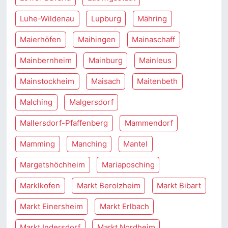
Luhe-Wildenau
Lupburg
Mähring
Maierhöfen
Maihingen
Mainaschaff
Mainbernheim
Mainburg
Mainleus
Mainstockheim
Maisach
Maitenbeth
Malching
Malgersdorf
Mallersdorf-Pfaffenberg
Mammendorf
Mamming
Manching
Mantel
Margetshöchheim
Mariaposching
Marklkofen
Markt Berolzheim
Markt Bibart
Markt Einersheim
Markt Erlbach
Markt Indersdorf
Markt Nordheim