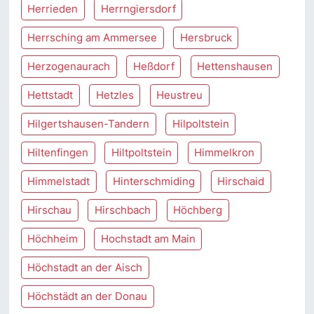
Herrieden
Herrngiersdorf
Herrsching am Ammersee
Hersbruck
Herzogenaurach
Heßdorf
Hettenshausen
Hettstadt
Hetzles
Heustreu
Hilgertshausen-Tandern
Hilpoltstein
Hiltenfingen
Hiltpoltstein
Himmelkron
Himmelstadt
Hinterschmiding
Hirschaid
Hirschau
Hirschbach
Höchberg
Höchheim
Hochstadt am Main
Höchstadt an der Aisch
Höchstädt an der Donau