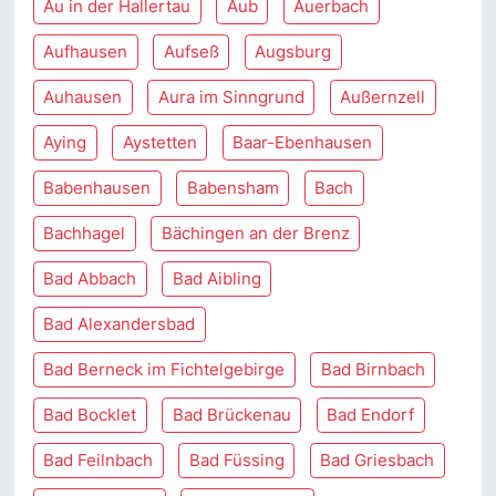
Au in der Hallertau
Aub
Auerbach
Aufhausen
Aufseß
Augsburg
Auhausen
Aura im Sinngrund
Außernzell
Aying
Aystetten
Baar-Ebenhausen
Babenhausen
Babensham
Bach
Bachhagel
Bächingen an der Brenz
Bad Abbach
Bad Aibling
Bad Alexandersbad
Bad Berneck im Fichtelgebirge
Bad Birnbach
Bad Bocklet
Bad Brückenau
Bad Endorf
Bad Feilnbach
Bad Füssing
Bad Griesbach