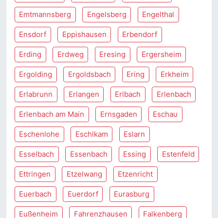
Emtmannsberg
Engelsberg
Engelthal
Ensdorf
Eppishausen
Erbendorf
Erding
Erdweg
Eresing
Ergersheim
Ergolding
Ergoldsbach
Ering
Erkheim
Erlabrunn
Erlangen
Erlbach
Erlenbach
Erlenbach am Main
Ernsgaden
Eschau
Eschenlohe
Eschlkam
Eslarn
Esselbach
Essenbach
Essing
Estenfeld
Ettringen
Etzelwang
Etzenricht
Euerbach
Euerdorf
Eurasburg
Eußenheim
Fahrenzhausen
Falkenberg