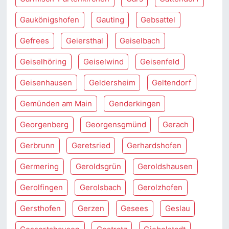
Gaukönigshofen
Gauting
Gebsattel
Gefrees
Geiersthal
Geiselbach
Geiselhöring
Geiselwind
Geisenfeld
Geisenhausen
Geldersheim
Geltendorf
Gemünden am Main
Genderkingen
Georgenberg
Georgensgmünd
Gerach
Gerbrunn
Geretsried
Gerhardshofen
Germering
Geroldsgrün
Geroldshausen
Gerolfingen
Gerolsbach
Gerolzhofen
Gersthofen
Gerzen
Gesees
Geslau