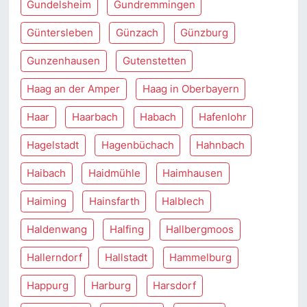
Gundelsheim
Gundremmingen
Güntersleben
Günzach
Günzburg
Gunzenhausen
Gutenstetten
Haag an der Amper
Haag in Oberbayern
Haar
Haarbach
Habach
Hafenlohr
Hagelstadt
Hagenbüchach
Hahnbach
Haibach
Haidmühle
Haimhausen
Haiming
Hainsfarth
Halblech
Haldenwang
Halfing
Hallbergmoos
Hallerndorf
Hallstadt
Hammelburg
Happurg
Harburg
Harsdorf