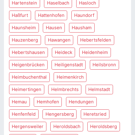
Hartenstein
Haselbach
Hasloch
Haßfurt
Hattenhofen
Haundorf
Haunsheim
Hausen
Hausham
Hauzenberg
Hawangen
Hebertsfelden
Hebertshausen
Heideck
Heidenheim
Heigenbrücken
Heiligenstadt
Heilsbronn
Heimbuchenthal
Heimenkirch
Heimertingen
Helmbrechts
Helmstadt
Hemau
Hemhofen
Hendungen
Henfenfeld
Hengersberg
Heretsried
Hergensweiler
Heroldsbach
Heroldsberg