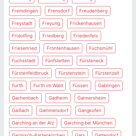
Fremdingen
Frensdorf
Freudenberg
Freystadt
Freyung
Frickenhausen
Fridolfing
Friedberg
Friedenfels
Friesenried
Frontenhausen
Fuchsmühl
Fuchsstadt
Fünfstetten
Fürsteneck
Fürstenfeldbruck
Fürstenstein
Fürstenzell
Furth
Furth im Wald
Füssen
Gablingen
Gachenbach
Gadheim
Gaimersheim
Gaißach
Gammelsdorf
Gangkofen
Garching an der Alz
Garching bei München
Garmisch-Partenkirchen
Gars
Gattendorf