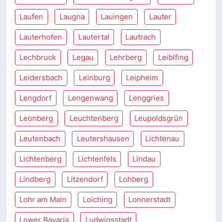
Laufen
Laugna
Lauingen
Lauter
Lauterhofen
Lautertal
Lautrach
Lechbruck
Legau
Lehrberg
Leiblfing
Leidersbach
Leinburg
Leipheim
Lengdorf
Lengenwang
Lenggries
Leonberg
Leuchtenberg
Leupoldsgrün
Leutenbach
Leutershausen
Lichtenau
Lichtenberg
Lichtenfels
Lindau
Lindberg
Litzendorf
Lohberg
Lohr am Main
Loiching
Lonnerstadt
Lower Bavaria
Ludwigsstadt