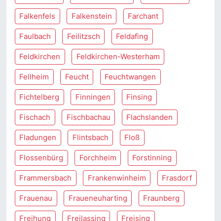
Falkenfels
Falkenstein
Farchant
Faulbach
Feilitzsch
Feldafing
Feldkirchen
Feldkirchen-Westerham
Fellheim
Feucht
Feuchtwangen
Fichtelberg
Finningen
Finsing
Fischach
Fischbachau
Flachslanden
Fladungen
Flintsbach
Floß
Flossenbürg
Forchheim
Forstinning
Frammersbach
Frankenwinheim
Frasdorf
Frauenau
Fraueneuharting
Fraunberg
Freihung
Freilassing
Freising