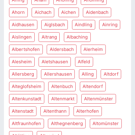
Ahorn
Aichach
Aichen
Aidenbach
Aidhausen
Aiglsbach
Aindling
Ainring
Aislingen
Aitrang
Albaching
Albertshofen
Aldersbach
Alerheim
Alesheim
Aletshausen
Alfeld
Allersberg
Allershausen
Alling
Altdorf
Alteglofsheim
Altenbuch
Altendorf
Altenkunstadt
Altenmarkt
Altenmünster
Altenstadt
Altenthann
Alterhofen
Altfraunhofen
Althegnenberg
Altomünster