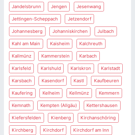
Jandelsbrunn
Jengen
Jesenwang
Jettingen-Scheppach
Jetzendorf
Johannesberg
Johanniskirchen
Julbach
Kahl am Main
Kaisheim
Kalchreuth
Kallmünz
Kammerstein
Karbach
Karlsfeld
Karlshuld
Karlskron
Karlstadt
Karsbach
Kasendorf
Kastl
Kaufbeuren
Kaufering
Kelheim
Kellmünz
Kemmern
Kemnath
Kempten (Allgäu)
Kettershausen
Kiefersfelden
Kienberg
Kirchanschöring
Kirchberg
Kirchdorf
Kirchdorf am Inn