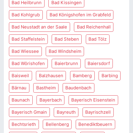
Bad Heilbrunn
Bad Kissingen
Bad Kohlgrub
Bad Königshofen im Grabfeld
Bad Neustadt an der Saale
Bad Reichenhall
Bad Staffelstein
Bad Steben
Bad Tölz
Bad Wiessee
Bad Windsheim
Bad Wörishofen
Baierbrunn
Baiersdorf
Baisweil
Balzhausen
Bamberg
Barbing
Bärnau
Bastheim
Baudenbach
Baunach
Bayerbach
Bayerisch Eisenstein
Bayerisch Gmain
Bayreuth
Bayrischzell
Bechtsrieth
Bellenberg
Benediktbeuern