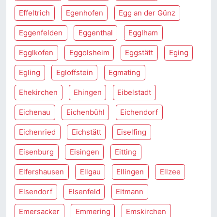
Effeltrich
Egenhofen
Egg an der Günz
Eggenfelden
Eggenthal
Egglham
Egglkofen
Eggolsheim
Eggstätt
Eging
Egling
Egloffstein
Egmating
Ehekirchen
Ehingen
Eibelstadt
Eichenau
Eichenbühl
Eichendorf
Eichenried
Eichstätt
Eiselfing
Eisenburg
Eisingen
Eitting
Elfershausen
Ellgau
Ellingen
Ellzee
Elsendorf
Elsenfeld
Eltmann
Emersacker
Emmering
Emskirchen