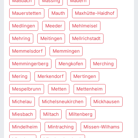
Maßbach
Massing
Mauern
Mauerstetten
Mauth
Maxhütte-Haidhof
Medlingen
Meeder
Mehlmeisel
Mehring
Meitingen
Mellrichstadt
Memmelsdorf
Memmingen
Memmingerberg
Mengkofen
Merching
Mering
Merkendorf
Mertingen
Mespelbrunn
Metten
Mettenheim
Michelau
Michelsneukirchen
Mickhausen
Miesbach
Miltach
Miltenberg
Mindelheim
Mintraching
Missen-Wilhams