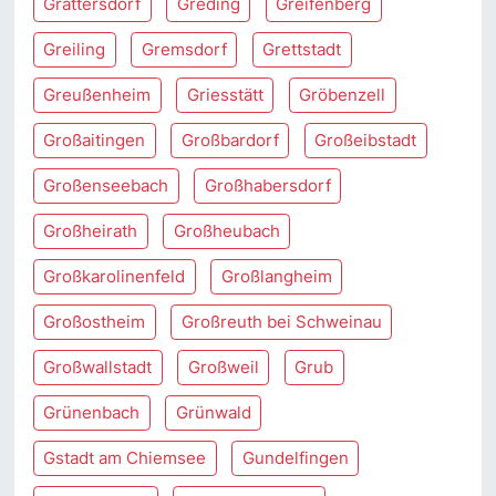
Grattersdorf
Greding
Greifenberg
Greiling
Gremsdorf
Grettstadt
Greußenheim
Griesstätt
Gröbenzell
Großaitingen
Großbardorf
Großeibstadt
Großenseebach
Großhabersdorf
Großheirath
Großheubach
Großkarolinenfeld
Großlangheim
Großostheim
Großreuth bei Schweinau
Großwallstadt
Großweil
Grub
Grünenbach
Grünwald
Gstadt am Chiemsee
Gundelfingen