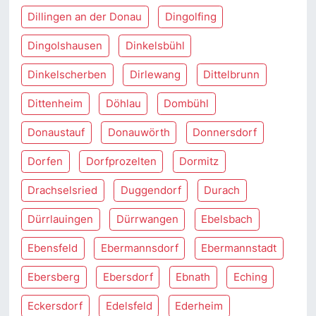
Dillingen an der Donau
Dingolfing
Dingolshausen
Dinkelsbühl
Dinkelscherben
Dirlewang
Dittelbrunn
Dittenheim
Döhlau
Dombühl
Donaustauf
Donauwörth
Donnersdorf
Dorfen
Dorfprozelten
Dormitz
Drachselsried
Duggendorf
Durach
Dürrlauingen
Dürrwangen
Ebelsbach
Ebensfeld
Ebermannsdorf
Ebermannstadt
Ebersberg
Ebersdorf
Ebnath
Eching
Eckersdorf
Edelsfeld
Ederheim