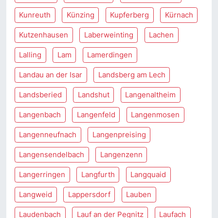
Kunreuth
Künzing
Kupferberg
Kürnach
Kutzenhausen
Laberweinting
Lachen
Lalling
Lam
Lamerdingen
Landau an der Isar
Landsberg am Lech
Landsberied
Landshut
Langenaltheim
Langenbach
Langenfeld
Langenmosen
Langenneufnach
Langenpreising
Langensendelbach
Langenzenn
Langerringen
Langfurth
Langquaid
Langweid
Lappersdorf
Lauben
Laudenbach
Lauf an der Pegnitz
Laufach