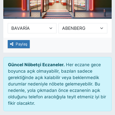
SİYASET
SAĞLIK
Paylaş
Güncel Nöbetçi Eczaneler.
Her eczane gece
boyunca açık olmayabilir, bazıları sadece
gerektiğinde açık kalabilir veya beklenmedik
durumlar nedeniyle nöbete gelemeyebilir. Bu
nedenle, yola çıkmadan önce eczanenin açık
olduğunu telefon aracılığıyla teyit etmeniz iyi bir
fikir olacaktır.