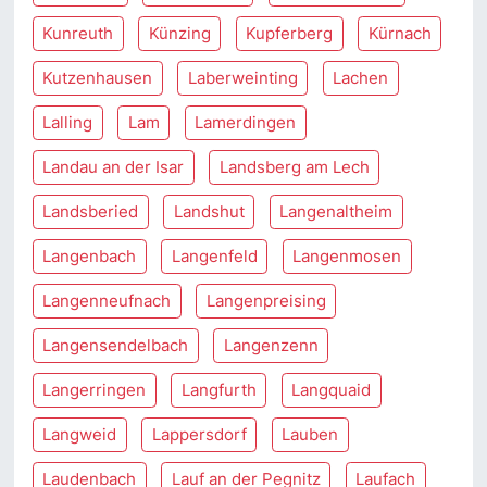
Kunreuth
Künzing
Kupferberg
Kürnach
Kutzenhausen
Laberweinting
Lachen
Lalling
Lam
Lamerdingen
Landau an der Isar
Landsberg am Lech
Landsberied
Landshut
Langenaltheim
Langenbach
Langenfeld
Langenmosen
Langenneufnach
Langenpreising
Langensendelbach
Langenzenn
Langerringen
Langfurth
Langquaid
Langweid
Lappersdorf
Lauben
Laudenbach
Lauf an der Pegnitz
Laufach