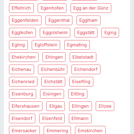
Effeltrich
Egenhofen
Egg an der Günz
Eggenfelden
Eggenthal
Egglham
Egglkofen
Eggolsheim
Eggstätt
Eging
Egling
Egloffstein
Egmating
Ehekirchen
Ehingen
Eibelstadt
Eichenau
Eichenbühl
Eichendorf
Eichenried
Eichstätt
Eiselfing
Eisenburg
Eisingen
Eitting
Elfershausen
Ellgau
Ellingen
Ellzee
Elsendorf
Elsenfeld
Eltmann
Emersacker
Emmering
Emskirchen