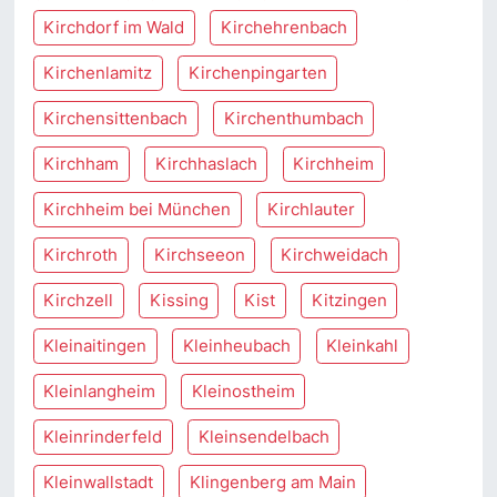
Kirchdorf im Wald
Kirchehrenbach
Kirchenlamitz
Kirchenpingarten
Kirchensittenbach
Kirchenthumbach
Kirchham
Kirchhaslach
Kirchheim
Kirchheim bei München
Kirchlauter
Kirchroth
Kirchseeon
Kirchweidach
Kirchzell
Kissing
Kist
Kitzingen
Kleinaitingen
Kleinheubach
Kleinkahl
Kleinlangheim
Kleinostheim
Kleinrinderfeld
Kleinsendelbach
Kleinwallstadt
Klingenberg am Main