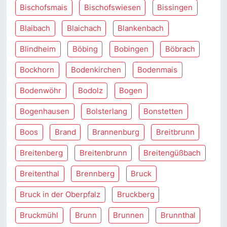
Bischofsmais
Bischofswiesen
Bissingen
Blaibach
Blaichach
Blankenbach
Blindheim
Böbing
Bobingen
Böbrach
Bockhorn
Bodenkirchen
Bodenmais
Bodenwöhr
Bodolz
Bogen
Bogenhausen
Bolsterlang
Bonstetten
Boos
Brand
Brannenburg
Breitbrunn
Breitenberg
Breitenbrunn
Breitengüßbach
Breitenthal
Brennberg
Bruck
Bruck in der Oberpfalz
Bruckberg
Bruckmühl
Brunn
Brunnen
Brunnthal