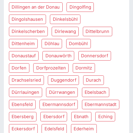
Dillingen an der Donau
Dingolfing
Dingolshausen
Dinkelsbühl
Dinkelscherben
Dirlewang
Dittelbrunn
Dittenheim
Döhlau
Dombühl
Donaustauf
Donauwörth
Donnersdorf
Dorfen
Dorfprozelten
Dormitz
Drachselsried
Duggendorf
Durach
Dürrlauingen
Dürrwangen
Ebelsbach
Ebensfeld
Ebermannsdorf
Ebermannstadt
Ebersberg
Ebersdorf
Ebnath
Eching
Eckersdorf
Edelsfeld
Ederheim