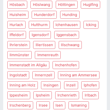
Hösbach
Höslwang
Höttingen
Huglfing
Huisheim
Hunderdorf
Hunding
Hurlach
Hutthurm
Ichenhausen
Icking
Iffeldorf
Igensdorf
Iggensbach
Ihrlerstein
Illertissen
Illschwang
Ilmmünster
Immenreuth
Immenstadt im Allgäu
Inchenhofen
Ingolstadt
Innernzell
Inning am Ammersee
Inning am Holz
Insingen
Inzell
Iphofen
Ippesheim
Ipsheim
Irchenrieth
Irlbach
Irschenberg
Irsee
Isen
Ismaning