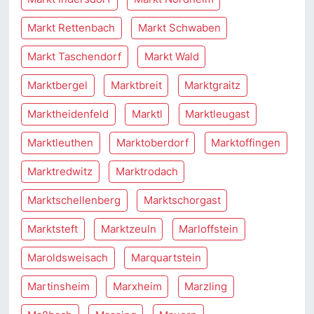
Markt Rettenbach
Markt Schwaben
Markt Taschendorf
Markt Wald
Marktbergel
Marktbreit
Marktgraitz
Marktheidenfeld
Marktl
Marktleugast
Marktleuthen
Marktoberdorf
Marktoffingen
Marktredwitz
Marktrodach
Marktschellenberg
Marktschorgast
Marktsteft
Marktzeuln
Marloffstein
Maroldsweisach
Marquartstein
Martinsheim
Marxheim
Marzling