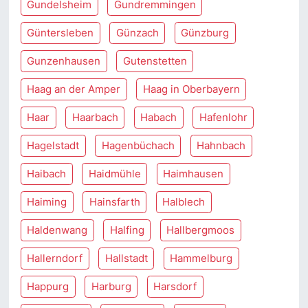
Gundelsheim
Gundremmingen
Güntersleben
Günzach
Günzburg
Gunzenhausen
Gutenstetten
Haag an der Amper
Haag in Oberbayern
Haar
Haarbach
Habach
Hafenlohr
Hagelstadt
Hagenbüchach
Hahnbach
Haibach
Haidmühle
Haimhausen
Haiming
Hainsfarth
Halblech
Haldenwang
Halfing
Hallbergmoos
Hallerndorf
Hallstadt
Hammelburg
Happurg
Harburg
Harsdorf