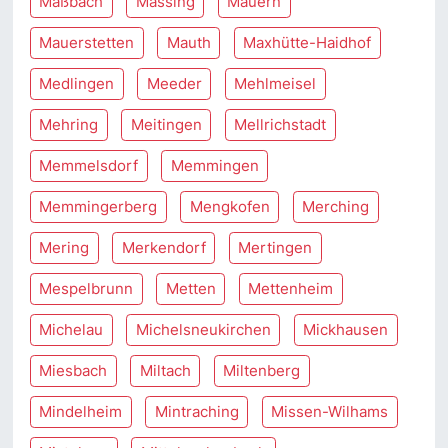
Maßbach
Massing
Mauern
Mauerstetten
Mauth
Maxhütte-Haidhof
Medlingen
Meeder
Mehlmeisel
Mehring
Meitingen
Mellrichstadt
Memmelsdorf
Memmingen
Memmingerberg
Mengkofen
Merching
Mering
Merkendorf
Mertingen
Mespelbrunn
Metten
Mettenheim
Michelau
Michelsneukirchen
Mickhausen
Miesbach
Miltach
Miltenberg
Mindelheim
Mintraching
Missen-Wilhams