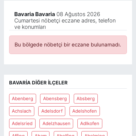
Bavaria Bavaria
08 Ağustos 2026
Cumartesi nöbetçi eczane adres, telefon
ve konumları
Bu bölgede nöbetçi bir eczane bulunamadı.
BAVARIA DIĞER İLÇELER
Abenberg
Abensberg
Absberg
Achslach
Adelsdorf
Adelshofen
Adelsried
Adelzhausen
Adlkofen
Affing
Aham
Aholfing
Aholming