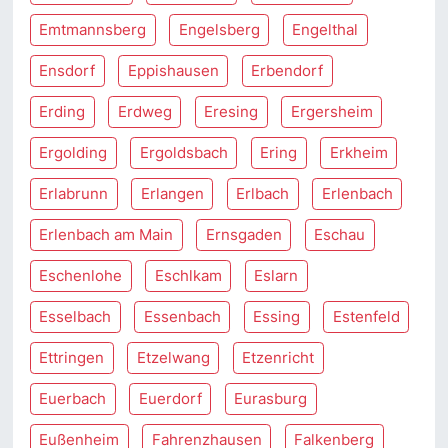
Emtmannsberg
Engelsberg
Engelthal
Ensdorf
Eppishausen
Erbendorf
Erding
Erdweg
Eresing
Ergersheim
Ergolding
Ergoldsbach
Ering
Erkheim
Erlabrunn
Erlangen
Erlbach
Erlenbach
Erlenbach am Main
Ernsgaden
Eschau
Eschenlohe
Eschlkam
Eslarn
Esselbach
Essenbach
Essing
Estenfeld
Ettringen
Etzelwang
Etzenricht
Euerbach
Euerdorf
Eurasburg
Eußenheim
Fahrenzhausen
Falkenberg