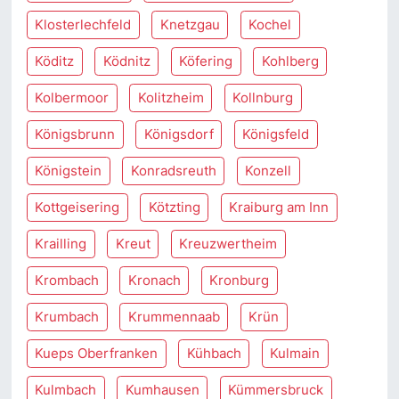
Klosterlechfeld
Knetzgau
Kochel
Köditz
Ködnitz
Köfering
Kohlberg
Kolbermoor
Kolitzheim
Kollnburg
Königsbrunn
Königsdorf
Königsfeld
Königstein
Konradsreuth
Konzell
Kottgeisering
Kötzting
Kraiburg am Inn
Krailling
Kreut
Kreuzwertheim
Krombach
Kronach
Kronburg
Krumbach
Krummennaab
Krün
Kueps Oberfranken
Kühbach
Kulmain
Kulmbach
Kumhausen
Kümmersbruck