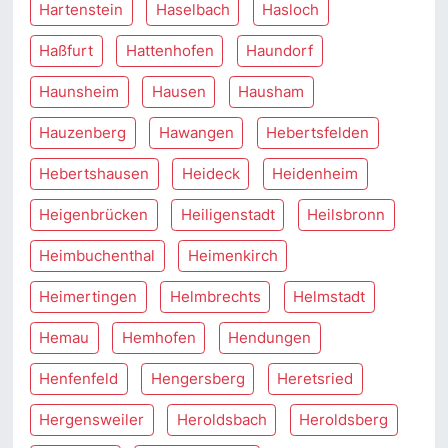
Hartenstein
Haselbach
Hasloch
Haßfurt
Hattenhofen
Haundorf
Haunsheim
Hausen
Hausham
Hauzenberg
Hawangen
Hebertsfelden
Hebertshausen
Heideck
Heidenheim
Heigenbrücken
Heiligenstadt
Heilsbronn
Heimbuchenthal
Heimenkirch
Heimertingen
Helmbrechts
Helmstadt
Hemau
Hemhofen
Hendungen
Henfenfeld
Hengersberg
Heretsried
Hergensweiler
Heroldsbach
Heroldsberg