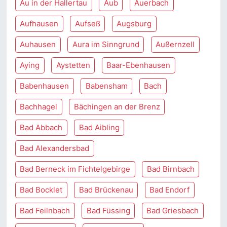
Au in der Hallertau
Aub
Auerbach
Aufhausen
Aufseß
Augsburg
Auhausen
Aura im Sinngrund
Außernzell
Aying
Aystetten
Baar-Ebenhausen
Babenhausen
Babensham
Bach
Bachhagel
Bächingen an der Brenz
Bad Abbach
Bad Aibling
Bad Alexandersbad
Bad Berneck im Fichtelgebirge
Bad Birnbach
Bad Bocklet
Bad Brückenau
Bad Endorf
Bad Feilnbach
Bad Füssing
Bad Griesbach