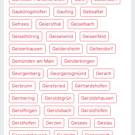
Gaukönigshofen
Gauting
Gebsattel
Gefrees
Geiersthal
Geiselbach
Geiselhöring
Geiselwind
Geisenfeld
Geisenhausen
Geldersheim
Geltendorf
Gemünden am Main
Genderkingen
Georgenberg
Georgensgmünd
Gerach
Gerbrunn
Geretsried
Gerhardshofen
Germering
Geroldsgrün
Geroldshausen
Gerolfingen
Gerolsbach
Gerolzhofen
Gersthofen
Gerzen
Gesees
Geslau