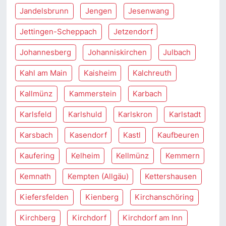
Jandelsbrunn
Jengen
Jesenwang
Jettingen-Scheppach
Jetzendorf
Johannesberg
Johanniskirchen
Julbach
Kahl am Main
Kaisheim
Kalchreuth
Kallmünz
Kammerstein
Karbach
Karlsfeld
Karlshuld
Karlskron
Karlstadt
Karsbach
Kasendorf
Kastl
Kaufbeuren
Kaufering
Kelheim
Kellmünz
Kemmern
Kemnath
Kempten (Allgäu)
Kettershausen
Kiefersfelden
Kienberg
Kirchanschöring
Kirchberg
Kirchdorf
Kirchdorf am Inn