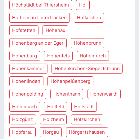
Höchstädt bei Thiersheim
Hof
Hofheim in Unterfranken
Hofkirchen
Hofstetten
Hohenau
Hohenberg an der Eger
Hohenbrunn
Hohenburg
Hohenfels
Hohenfurch
Hohenkammer
Höhenkirchen-Siegertsbrunn
Hohenlinden
Hohenpeißenberg
Hohenpolding
Hohenthann
Hohenwarth
Hollenbach
Hollfeld
Hollstadt
Holzgünz
Holzheim
Holzkirchen
Hopferau
Horgau
Hörgertshausen