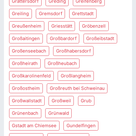
Grattersdorf
Greding
Greifenberg
Greiling
Gremsdorf
Grettstadt
Greußenheim
Griesstätt
Gröbenzell
Großaitingen
Großbardorf
Großeibstadt
Großenseebach
Großhabersdorf
Großheirath
Großheubach
Großkarolinenfeld
Großlangheim
Großostheim
Großreuth bei Schweinau
Großwallstadt
Großweil
Grub
Grünenbach
Grünwald
Gstadt am Chiemsee
Gundelfingen