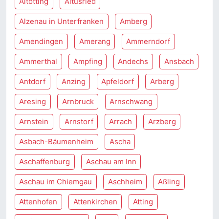
Altötting
Altusried
Alzenau in Unterfranken
Amberg
Amendingen
Amerang
Ammerndorf
Ammerthal
Ampfing
Andechs
Ansbach
Antdorf
Anzing
Apfeldorf
Arberg
Aresing
Arnbruck
Arnschwang
Arnstein
Arnstorf
Arrach
Arzberg
Asbach-Bäumenheim
Ascha
Aschaffenburg
Aschau am Inn
Aschau im Chiemgau
Aschheim
Aßling
Attenhofen
Attenkirchen
Atting