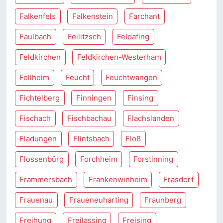
Falkenfels
Falkenstein
Farchant
Faulbach
Feilitzsch
Feldafing
Feldkirchen
Feldkirchen-Westerham
Fellheim
Feucht
Feuchtwangen
Fichtelberg
Finningen
Finsing
Fischach
Fischbachau
Flachslanden
Fladungen
Flintsbach
Floß
Flossenbürg
Forchheim
Forstinning
Frammersbach
Frankenwinheim
Frasdorf
Frauenau
Fraueneuharting
Fraunberg
Freihung
Freilassing
Freising