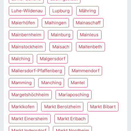
Luhe-Wildenau
Lupburg
Mähring
Maierhöfen
Maihingen
Mainaschaff
Mainbernheim
Mainburg
Mainleus
Mainstockheim
Maisach
Maitenbeth
Malching
Malgersdorf
Mallersdorf-Pfaffenberg
Mammendorf
Mamming
Manching
Mantel
Margetshöchheim
Mariaposching
Marklkofen
Markt Berolzheim
Markt Bibart
Markt Einersheim
Markt Erlbach
Markt Indersdorf
Markt Nordheim