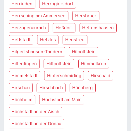
Herrieden
Herrngiersdorf
Herrsching am Ammersee
Hersbruck
Herzogenaurach
Heßdorf
Hettenshausen
Hettstadt
Hetzles
Heustreu
Hilgertshausen-Tandern
Hilpoltstein
Hiltenfingen
Hiltpoltstein
Himmelkron
Himmelstadt
Hinterschmiding
Hirschaid
Hirschau
Hirschbach
Höchberg
Höchheim
Hochstadt am Main
Höchstadt an der Aisch
Höchstädt an der Donau