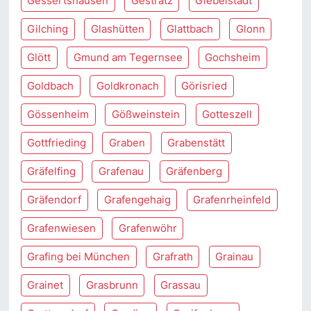
Gessertshausen
Gestratz
Giebelstadt
Gilching
Glashütten
Glattbach
Glonn
Glött
Gmund am Tegernsee
Gochsheim
Goldbach
Goldkronach
Görisried
Gössenheim
Gößweinstein
Gotteszell
Gottfrieding
Graben
Grabenstätt
Gräfelfing
Grafenau
Gräfenberg
Gräfendorf
Grafengehaig
Grafenrheinfeld
Grafenwiesen
Grafenwöhr
Grafing bei München
Grafrath
Grainau
Grainet
Grasbrunn
Grassau