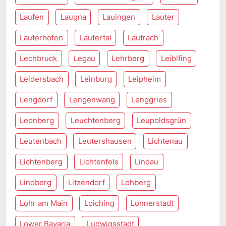
Laufen
Laugna
Lauingen
Lauter
Lauterhofen
Lautertal
Lautrach
Lechbruck
Legau
Lehrberg
Leiblfing
Leidersbach
Leinburg
Leipheim
Lengdorf
Lengenwang
Lenggries
Leonberg
Leuchtenberg
Leupoldsgrün
Leutenbach
Leutershausen
Lichtenau
Lichtenberg
Lichtenfels
Lindau
Lindberg
Litzendorf
Lohberg
Lohr am Main
Loiching
Lonnerstadt
Lower Bavaria
Ludwigsstadt