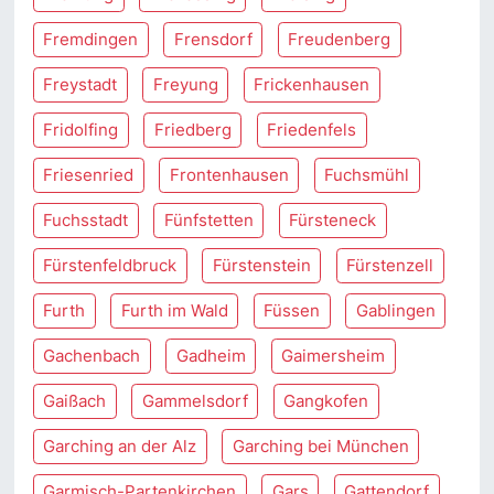
Fremdingen
Frensdorf
Freudenberg
Freystadt
Freyung
Frickenhausen
Fridolfing
Friedberg
Friedenfels
Friesenried
Frontenhausen
Fuchsmühl
Fuchsstadt
Fünfstetten
Fürsteneck
Fürstenfeldbruck
Fürstenstein
Fürstenzell
Furth
Furth im Wald
Füssen
Gablingen
Gachenbach
Gadheim
Gaimersheim
Gaißach
Gammelsdorf
Gangkofen
Garching an der Alz
Garching bei München
Garmisch-Partenkirchen
Gars
Gattendorf