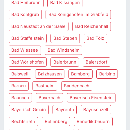
Bad Heilbrunn
Bad Kissingen
Bad Kohlgrub
Bad Königshofen im Grabfeld
Bad Neustadt an der Saale
Bad Reichenhall
Bad Staffelstein
Bad Steben
Bad Tölz
Bad Wiessee
Bad Windsheim
Bad Wörishofen
Baierbrunn
Baiersdorf
Baisweil
Balzhausen
Bamberg
Barbing
Bärnau
Bastheim
Baudenbach
Baunach
Bayerbach
Bayerisch Eisenstein
Bayerisch Gmain
Bayreuth
Bayrischzell
Bechtsrieth
Bellenberg
Benediktbeuern