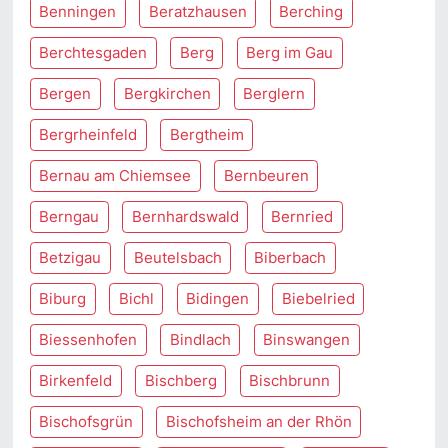
Benningen
Beratzhausen
Berching
Berchtesgaden
Berg
Berg im Gau
Bergen
Bergkirchen
Berglern
Bergrheinfeld
Bergtheim
Bernau am Chiemsee
Bernbeuren
Berngau
Bernhardswald
Bernried
Betzigau
Beutelsbach
Biberbach
Biburg
Bichl
Bidingen
Biebelried
Biessenhofen
Bindlach
Binswangen
Birkenfeld
Bischberg
Bischbrunn
Bischofsgrün
Bischofsheim an der Rhön