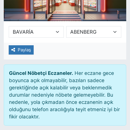
SİYASET
SAĞLIK
Paylaş
Güncel Nöbetçi Eczaneler.
Her eczane gece
boyunca açık olmayabilir, bazıları sadece
gerektiğinde açık kalabilir veya beklenmedik
durumlar nedeniyle nöbete gelemeyebilir. Bu
nedenle, yola çıkmadan önce eczanenin açık
olduğunu telefon aracılığıyla teyit etmeniz iyi bir
fikir olacaktır.