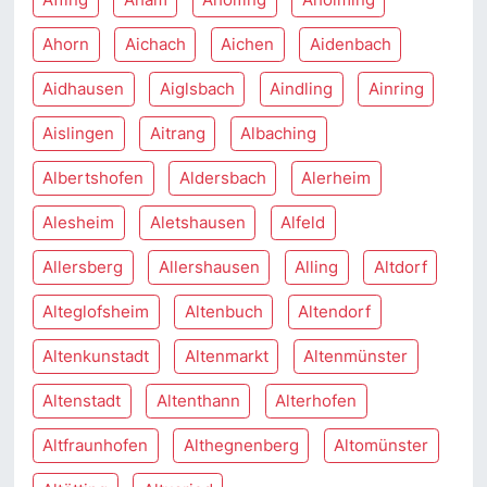
Ahorn
Aichach
Aichen
Aidenbach
Aidhausen
Aiglsbach
Aindling
Ainring
Aislingen
Aitrang
Albaching
Albertshofen
Aldersbach
Alerheim
Alesheim
Aletshausen
Alfeld
Allersberg
Allershausen
Alling
Altdorf
Alteglofsheim
Altenbuch
Altendorf
Altenkunstadt
Altenmarkt
Altenmünster
Altenstadt
Altenthann
Alterhofen
Altfraunhofen
Althegnenberg
Altomünster