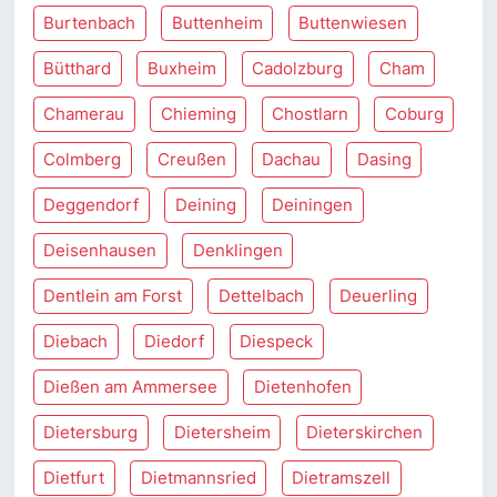
Burtenbach
Buttenheim
Buttenwiesen
Bütthard
Buxheim
Cadolzburg
Cham
Chamerau
Chieming
Chostlarn
Coburg
Colmberg
Creußen
Dachau
Dasing
Deggendorf
Deining
Deiningen
Deisenhausen
Denklingen
Dentlein am Forst
Dettelbach
Deuerling
Diebach
Diedorf
Diespeck
Dießen am Ammersee
Dietenhofen
Dietersburg
Dietersheim
Dieterskirchen
Dietfurt
Dietmannsried
Dietramszell