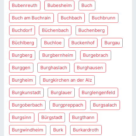
Bubenreuth
Bubesheim
Buch
Buch am Buchrain
Buchbach
Buchbrunn
Buchdorf
Büchenbach
Buchenberg
Büchlberg
Buchloe
Buckenhof
Burgau
Burgberg
Burgbernheim
Burgebrach
Burggen
Burghaslach
Burghausen
Burgheim
Burgkirchen an der Alz
Burgkunstadt
Burglauer
Burglengenfeld
Burgoberbach
Burgpreppach
Burgsalach
Burgsinn
Bürgstadt
Burgthann
Burgwindheim
Burk
Burkardroth