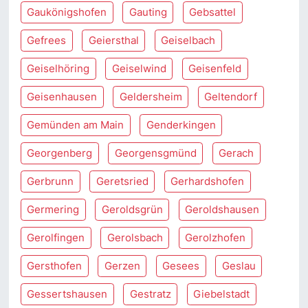
Gaukönigshofen
Gauting
Gebsattel
Gefrees
Geiersthal
Geiselbach
Geiselhöring
Geiselwind
Geisenfeld
Geisenhausen
Geldersheim
Geltendorf
Gemünden am Main
Genderkingen
Georgenberg
Georgensgmünd
Gerach
Gerbrunn
Geretsried
Gerhardshofen
Germering
Geroldsgrün
Geroldshausen
Gerolfingen
Gerolsbach
Gerolzhofen
Gersthofen
Gerzen
Gesees
Geslau
Gessertshausen
Gestratz
Giebelstadt