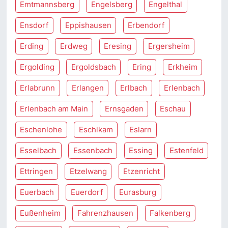
Emtmannsberg
Engelsberg
Engelthal
Ensdorf
Eppishausen
Erbendorf
Erding
Erdweg
Eresing
Ergersheim
Ergolding
Ergoldsbach
Ering
Erkheim
Erlabrunn
Erlangen
Erlbach
Erlenbach
Erlenbach am Main
Ernsgaden
Eschau
Eschenlohe
Eschlkam
Eslarn
Esselbach
Essenbach
Essing
Estenfeld
Ettringen
Etzelwang
Etzenricht
Euerbach
Euerdorf
Eurasburg
Eußenheim
Fahrenzhausen
Falkenberg