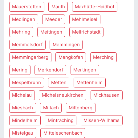
Mauerstetten
Mauth
Maxhütte-Haidhof
Medlingen
Meeder
Mehlmeisel
Mehring
Meitingen
Mellrichstadt
Memmelsdorf
Memmingen
Memmingerberg
Mengkofen
Merching
Mering
Merkendorf
Mertingen
Mespelbrunn
Metten
Mettenheim
Michelau
Michelsneukirchen
Mickhausen
Miesbach
Miltach
Miltenberg
Mindelheim
Mintraching
Missen-Wilhams
Mistelgau
Mitteleschenbach