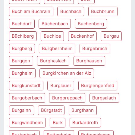
Buch am Buchrain
Buchbach
Buchbrunn
Buchdorf
Büchenbach
Buchenberg
Büchlberg
Buchloe
Buckenhof
Burgau
Burgberg
Burgbernheim
Burgebrach
Burggen
Burghaslach
Burghausen
Burgheim
Burgkirchen an der Alz
Burgkunstadt
Burglauer
Burglengenfeld
Burgoberbach
Burgpreppach
Burgsalach
Burgsinn
Bürgstadt
Burgthann
Burgwindheim
Burk
Burkardroth
Burtenbach
Buttenheim
Buttenwiesen