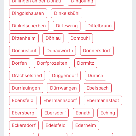
Dillingen an der Donau
Dingolfing
Dingolshausen
Dinkelsbühl
Dinkelscherben
Dirlewang
Dittelbrunn
Dittenheim
Döhlau
Dombühl
Donaustauf
Donauwörth
Donnersdorf
Dorfen
Dorfprozelten
Dormitz
Drachselsried
Duggendorf
Durach
Dürrlauingen
Dürrwangen
Ebelsbach
Ebensfeld
Ebermannsdorf
Ebermannstadt
Ebersberg
Ebersdorf
Ebnath
Eching
Eckersdorf
Edelsfeld
Ederheim