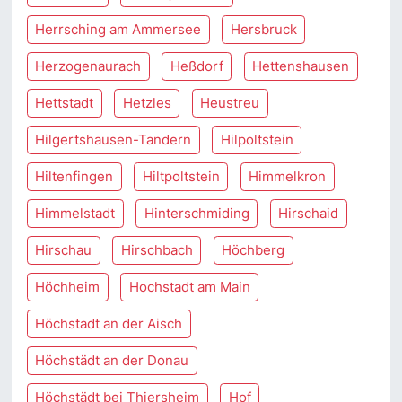
Herrsching am Ammersee
Hersbruck
Herzogenaurach
Heßdorf
Hettenshausen
Hettstadt
Hetzles
Heustreu
Hilgertshausen-Tandern
Hilpoltstein
Hiltenfingen
Hiltpoltstein
Himmelkron
Himmelstadt
Hinterschmiding
Hirschaid
Hirschau
Hirschbach
Höchberg
Höchheim
Hochstadt am Main
Höchstadt an der Aisch
Höchstädt an der Donau
Höchstädt bei Thiersheim
Hof