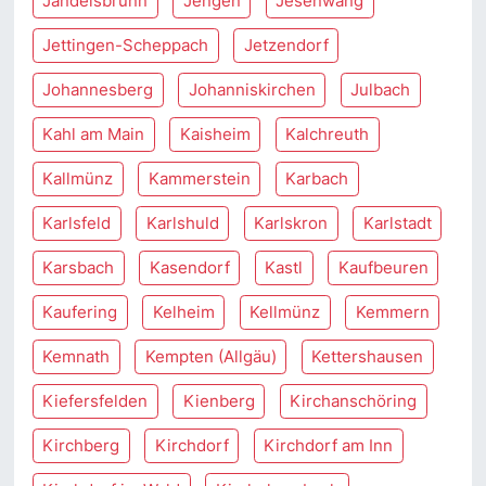
Jandelsbrunn
Jengen
Jesenwang
Jettingen-Scheppach
Jetzendorf
Johannesberg
Johanniskirchen
Julbach
Kahl am Main
Kaisheim
Kalchreuth
Kallmünz
Kammerstein
Karbach
Karlsfeld
Karlshuld
Karlskron
Karlstadt
Karsbach
Kasendorf
Kastl
Kaufbeuren
Kaufering
Kelheim
Kellmünz
Kemmern
Kemnath
Kempten (Allgäu)
Kettershausen
Kiefersfelden
Kienberg
Kirchanschöring
Kirchberg
Kirchdorf
Kirchdorf am Inn