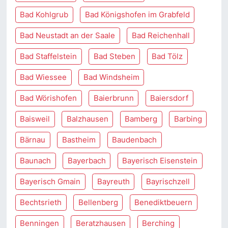
Bad Kohlgrub
Bad Königshofen im Grabfeld
Bad Neustadt an der Saale
Bad Reichenhall
Bad Staffelstein
Bad Steben
Bad Tölz
Bad Wiessee
Bad Windsheim
Bad Wörishofen
Baierbrunn
Baiersdorf
Baisweil
Balzhausen
Bamberg
Barbing
Bärnau
Bastheim
Baudenbach
Baunach
Bayerbach
Bayerisch Eisenstein
Bayerisch Gmain
Bayreuth
Bayrischzell
Bechtsrieth
Bellenberg
Benediktbeuern
Benningen
Beratzhausen
Berching