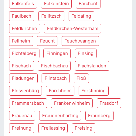
Falkenfels
Falkenstein
Farchant
Faulbach
Feilitzsch
Feldafing
Feldkirchen
Feldkirchen-Westerham
Fellheim
Feucht
Feuchtwangen
Fichtelberg
Finningen
Finsing
Fischach
Fischbachau
Flachslanden
Fladungen
Flintsbach
Floß
Flossenbürg
Forchheim
Forstinning
Frammersbach
Frankenwinheim
Frasdorf
Frauenau
Fraueneuharting
Fraunberg
Freihung
Freilassing
Freising