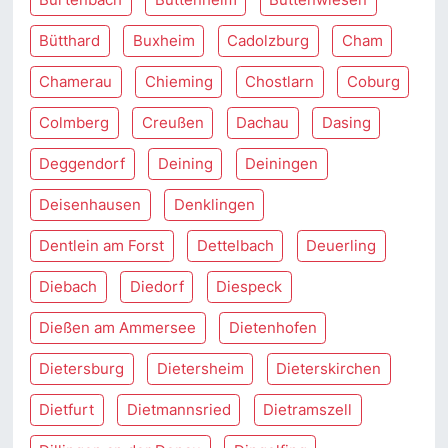
Bütthard
Buxheim
Cadolzburg
Cham
Chamerau
Chieming
Chostlarn
Coburg
Colmberg
Creußen
Dachau
Dasing
Deggendorf
Deining
Deiningen
Deisenhausen
Denklingen
Dentlein am Forst
Dettelbach
Deuerling
Diebach
Diedorf
Diespeck
Dießen am Ammersee
Dietenhofen
Dietersburg
Dietersheim
Dieterskirchen
Dietfurt
Dietmannsried
Dietramszell