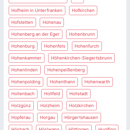
Hofheim in Unterfranken
Hofkirchen
Hofstetten
Hohenau
Hohenberg an der Eger
Hohenbrunn
Hohenburg
Hohenfels
Hohenfurch
Hohenkammer
Höhenkirchen-Siegertsbrunn
Hohenlinden
Hohenpeißenberg
Hohenpolding
Hohenthann
Hohenwarth
Hollenbach
Hollfeld
Hollstadt
Holzgünz
Holzheim
Holzkirchen
Hopferau
Horgau
Hörgertshausen
Hösbach
Höslwang
Höttingen
Huglfing