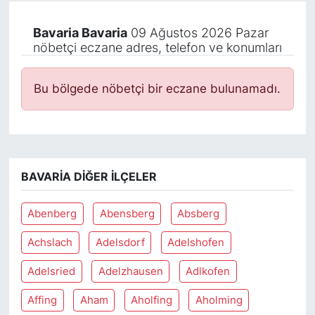
Bavaria Bavaria
09 Ağustos 2026 Pazar
nöbetçi eczane adres, telefon ve konumları
Bu bölgede nöbetçi bir eczane bulunamadı.
BAVARIA DIĞER İLÇELER
Abenberg
Abensberg
Absberg
Achslach
Adelsdorf
Adelshofen
Adelsried
Adelzhausen
Adlkofen
Affing
Aham
Aholfing
Aholming