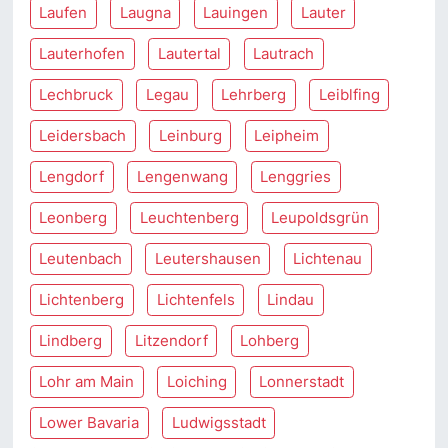
Laufen
Laugna
Lauingen
Lauter
Lauterhofen
Lautertal
Lautrach
Lechbruck
Legau
Lehrberg
Leiblfing
Leidersbach
Leinburg
Leipheim
Lengdorf
Lengenwang
Lenggries
Leonberg
Leuchtenberg
Leupoldsgrün
Leutenbach
Leutershausen
Lichtenau
Lichtenberg
Lichtenfels
Lindau
Lindberg
Litzendorf
Lohberg
Lohr am Main
Loiching
Lonnerstadt
Lower Bavaria
Ludwigsstadt