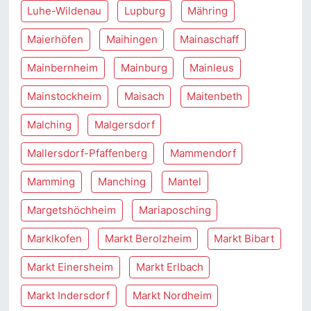
Luhe-Wildenau
Lupburg
Mähring
Maierhöfen
Maihingen
Mainaschaff
Mainbernheim
Mainburg
Mainleus
Mainstockheim
Maisach
Maitenbeth
Malching
Malgersdorf
Mallersdorf-Pfaffenberg
Mammendorf
Mamming
Manching
Mantel
Margetshöchheim
Mariaposching
Marklkofen
Markt Berolzheim
Markt Bibart
Markt Einersheim
Markt Erlbach
Markt Indersdorf
Markt Nordheim