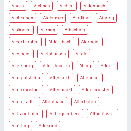
Ahorn
Aichach
Aichen
Aidenbach
Aidhausen
Aiglsbach
Aindling
Ainring
Aislingen
Aitrang
Albaching
Albertshofen
Aldersbach
Alerheim
Alesheim
Aletshausen
Alfeld
Allersberg
Allershausen
Alling
Altdorf
Alteglofsheim
Altenbuch
Altendorf
Altenkunstadt
Altenmarkt
Altenmünster
Altenstadt
Altenthann
Alterhofen
Altfraunhofen
Althegnenberg
Altomünster
Altötting
Altusried