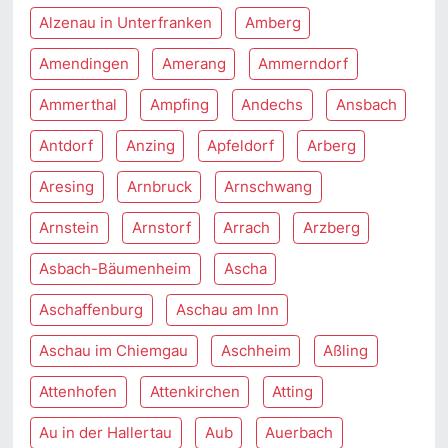
Alzenau in Unterfranken
Amberg
Amendingen
Amerang
Ammerndorf
Ammerthal
Ampfing
Andechs
Ansbach
Antdorf
Anzing
Apfeldorf
Arberg
Aresing
Arnbruck
Arnschwang
Arnstein
Arnstorf
Arrach
Arzberg
Asbach-Bäumenheim
Ascha
Aschaffenburg
Aschau am Inn
Aschau im Chiemgau
Aschheim
Aßling
Attenhofen
Attenkirchen
Atting
Au in der Hallertau
Aub
Auerbach