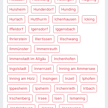
Huisheim
Hunderdorf
Hunding
Hurlach
Hutthurm
Ichenhausen
Icking
Iffeldorf
Igensdorf
Iggensbach
Ihrlerstein
Illertissen
Illschwang
Ilmmünster
Immenreuth
Immenstadt im Allgäu
Inchenhofen
Ingolstadt
Innernzell
Inning am Ammersee
Inning am Holz
Insingen
Inzell
Iphofen
Ippesheim
Ipsheim
Irchenrieth
Irlbach
Irschenberg
Irsee
Isen
Ismaning