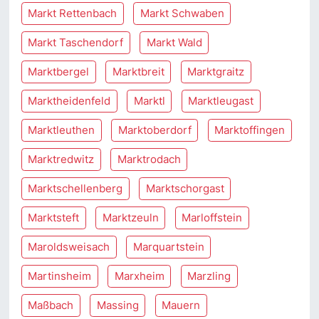
Markt Rettenbach
Markt Schwaben
Markt Taschendorf
Markt Wald
Marktbergel
Marktbreit
Marktgraitz
Marktheidenfeld
Marktl
Marktleugast
Marktleuthen
Marktoberdorf
Marktoffingen
Marktredwitz
Marktrodach
Marktschellenberg
Marktschorgast
Marktsteft
Marktzeuln
Marloffstein
Maroldsweisach
Marquartstein
Martinsheim
Marxheim
Marzling
Maßbach
Massing
Mauern