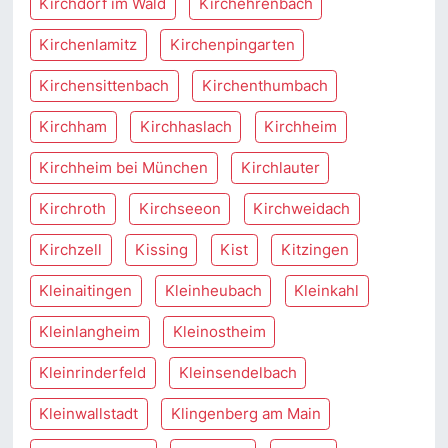
Kirchdorf im Wald
Kirchehrenbach
Kirchenlamitz
Kirchenpingarten
Kirchensittenbach
Kirchenthumbach
Kirchham
Kirchhaslach
Kirchheim
Kirchheim bei München
Kirchlauter
Kirchroth
Kirchseeon
Kirchweidach
Kirchzell
Kissing
Kist
Kitzingen
Kleinaitingen
Kleinheubach
Kleinkahl
Kleinlangheim
Kleinostheim
Kleinrinderfeld
Kleinsendelbach
Kleinwallstadt
Klingenberg am Main