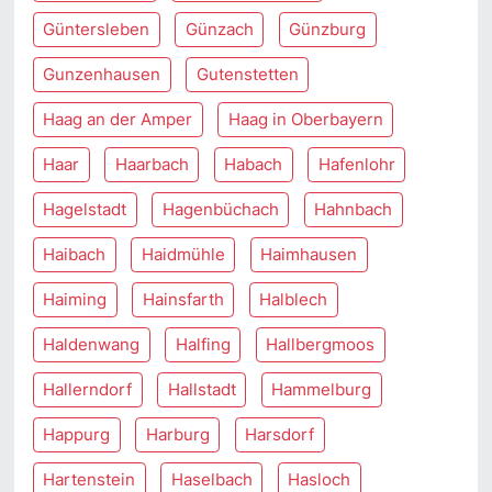
Güntersleben
Günzach
Günzburg
Gunzenhausen
Gutenstetten
Haag an der Amper
Haag in Oberbayern
Haar
Haarbach
Habach
Hafenlohr
Hagelstadt
Hagenbüchach
Hahnbach
Haibach
Haidmühle
Haimhausen
Haiming
Hainsfarth
Halblech
Haldenwang
Halfing
Hallbergmoos
Hallerndorf
Hallstadt
Hammelburg
Happurg
Harburg
Harsdorf
Hartenstein
Haselbach
Hasloch