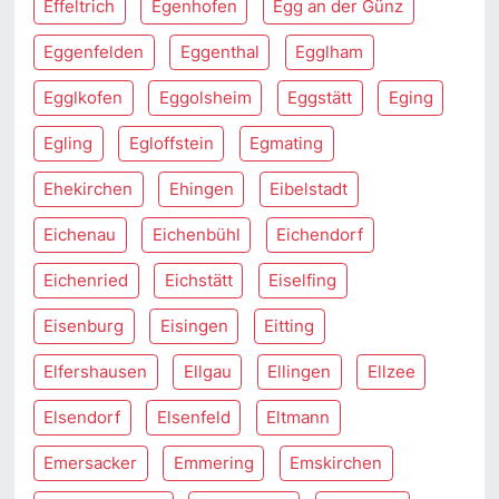
Effeltrich
Egenhofen
Egg an der Günz
Eggenfelden
Eggenthal
Egglham
Egglkofen
Eggolsheim
Eggstätt
Eging
Egling
Egloffstein
Egmating
Ehekirchen
Ehingen
Eibelstadt
Eichenau
Eichenbühl
Eichendorf
Eichenried
Eichstätt
Eiselfing
Eisenburg
Eisingen
Eitting
Elfershausen
Ellgau
Ellingen
Ellzee
Elsendorf
Elsenfeld
Eltmann
Emersacker
Emmering
Emskirchen