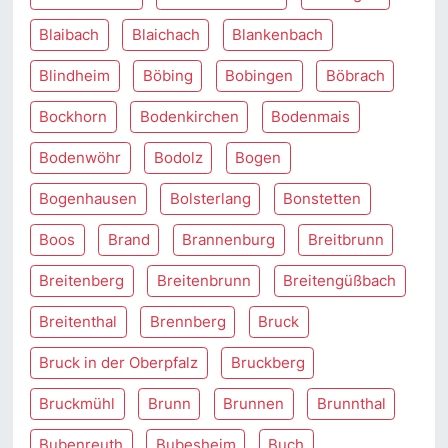
Blaibach
Blaichach
Blankenbach
Blindheim
Böbing
Bobingen
Böbrach
Bockhorn
Bodenkirchen
Bodenmais
Bodenwöhr
Bodolz
Bogen
Bogenhausen
Bolsterlang
Bonstetten
Boos
Brand
Brannenburg
Breitbrunn
Breitenberg
Breitenbrunn
Breitengüßbach
Breitenthal
Brennberg
Bruck
Bruck in der Oberpfalz
Bruckberg
Bruckmühl
Brunn
Brunnen
Brunnthal
Bubenreuth
Bubesheim
Buch