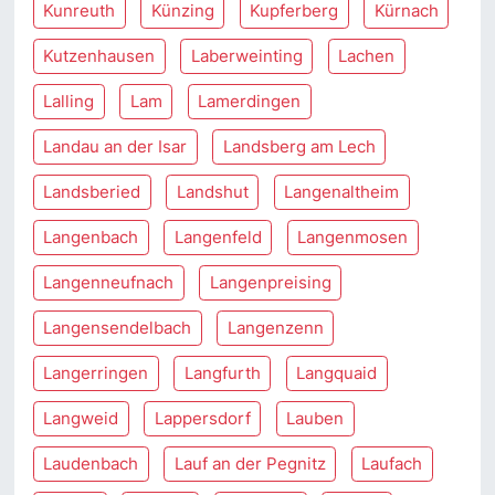
Kunreuth
Künzing
Kupferberg
Kürnach
Kutzenhausen
Laberweinting
Lachen
Lalling
Lam
Lamerdingen
Landau an der Isar
Landsberg am Lech
Landsberied
Landshut
Langenaltheim
Langenbach
Langenfeld
Langenmosen
Langenneufnach
Langenpreising
Langensendelbach
Langenzenn
Langerringen
Langfurth
Langquaid
Langweid
Lappersdorf
Lauben
Laudenbach
Lauf an der Pegnitz
Laufach