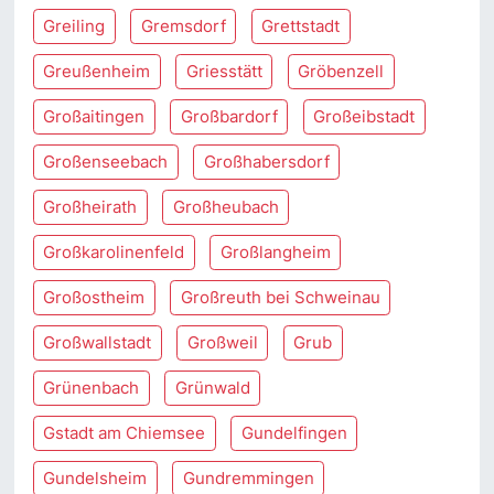
Greiling
Gremsdorf
Grettstadt
Greußenheim
Griesstätt
Gröbenzell
Großaitingen
Großbardorf
Großeibstadt
Großenseebach
Großhabersdorf
Großheirath
Großheubach
Großkarolinenfeld
Großlangheim
Großostheim
Großreuth bei Schweinau
Großwallstadt
Großweil
Grub
Grünenbach
Grünwald
Gstadt am Chiemsee
Gundelfingen
Gundelsheim
Gundremmingen