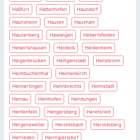
Haßfurt
Hattenhofen
Haundorf
Haunsheim
Hausen
Hausham
Hauzenberg
Hawangen
Hebertsfelden
Hebertshausen
Heideck
Heidenheim
Heigenbrücken
Heiligenstadt
Heilsbronn
Heimbuchenthal
Heimenkirch
Heimertingen
Helmbrechts
Helmstadt
Hemau
Hemhofen
Hendungen
Henfenfeld
Hengersberg
Heretsried
Hergensweiler
Heroldsbach
Heroldsberg
Herrieden
Herrngiersdorf