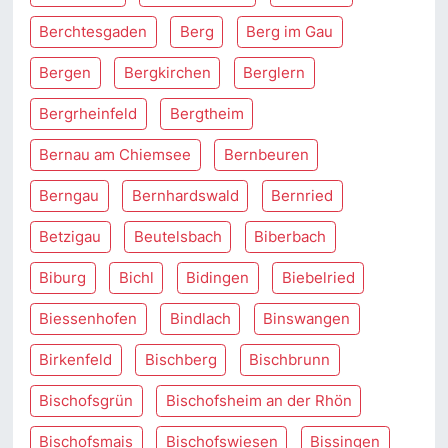
Berchtesgaden
Berg
Berg im Gau
Bergen
Bergkirchen
Berglern
Bergrheinfeld
Bergtheim
Bernau am Chiemsee
Bernbeuren
Berngau
Bernhardswald
Bernried
Betzigau
Beutelsbach
Biberbach
Biburg
Bichl
Bidingen
Biebelried
Biessenhofen
Bindlach
Binswangen
Birkenfeld
Bischberg
Bischbrunn
Bischofsgrün
Bischofsheim an der Rhön
Bischofsmais
Bischofswiesen
Bissingen