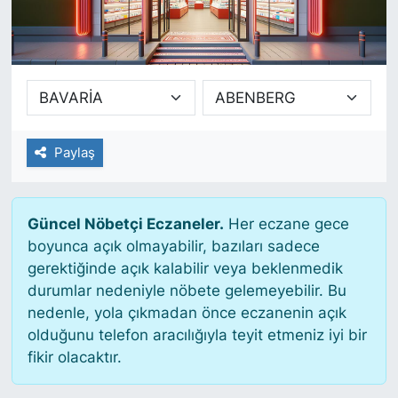
SİYASET
SAĞLIK
Paylaş
Güncel Nöbetçi Eczaneler.
Her eczane gece
boyunca açık olmayabilir, bazıları sadece
gerektiğinde açık kalabilir veya beklenmedik
durumlar nedeniyle nöbete gelemeyebilir. Bu
nedenle, yola çıkmadan önce eczanenin açık
olduğunu telefon aracılığıyla teyit etmeniz iyi bir
fikir olacaktır.