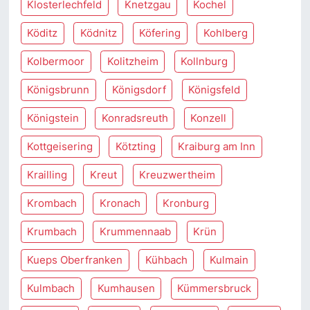
Klosterlechfeld
Knetzgau
Kochel
Köditz
Ködnitz
Köfering
Kohlberg
Kolbermoor
Kolitzheim
Kollnburg
Königsbrunn
Königsdorf
Königsfeld
Königstein
Konradsreuth
Konzell
Kottgeisering
Kötzting
Kraiburg am Inn
Krailling
Kreut
Kreuzwertheim
Krombach
Kronach
Kronburg
Krumbach
Krummennaab
Krün
Kueps Oberfranken
Kühbach
Kulmain
Kulmbach
Kumhausen
Kümmersbruck