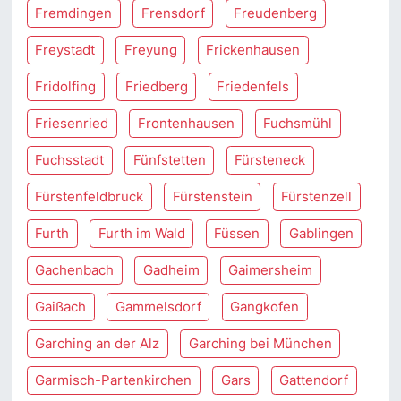
Fremdingen
Frensdorf
Freudenberg
Freystadt
Freyung
Frickenhausen
Fridolfing
Friedberg
Friedenfels
Friesenried
Frontenhausen
Fuchsmühl
Fuchsstadt
Fünfstetten
Fürsteneck
Fürstenfeldbruck
Fürstenstein
Fürstenzell
Furth
Furth im Wald
Füssen
Gablingen
Gachenbach
Gadheim
Gaimersheim
Gaißach
Gammelsdorf
Gangkofen
Garching an der Alz
Garching bei München
Garmisch-Partenkirchen
Gars
Gattendorf