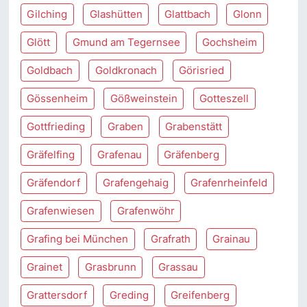
Gilching
Glashütten
Glattbach
Glonn
Glött
Gmund am Tegernsee
Gochsheim
Goldbach
Goldkronach
Görisried
Gössenheim
Gößweinstein
Gotteszell
Gottfrieding
Graben
Grabenstätt
Gräfelfing
Grafenau
Gräfenberg
Gräfendorf
Grafengehaig
Grafenrheinfeld
Grafenwiesen
Grafenwöhr
Grafing bei München
Grafrath
Grainau
Grainet
Grasbrunn
Grassau
Grattersdorf
Greding
Greifenberg