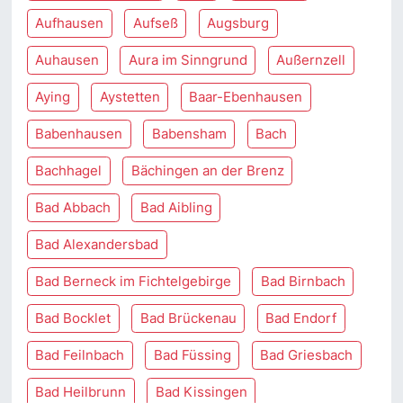
Aufhausen
Aufseß
Augsburg
Auhausen
Aura im Sinngrund
Außernzell
Aying
Aystetten
Baar-Ebenhausen
Babenhausen
Babensham
Bach
Bachhagel
Bächingen an der Brenz
Bad Abbach
Bad Aibling
Bad Alexandersbad
Bad Berneck im Fichtelgebirge
Bad Birnbach
Bad Bocklet
Bad Brückenau
Bad Endorf
Bad Feilnbach
Bad Füssing
Bad Griesbach
Bad Heilbrunn
Bad Kissingen