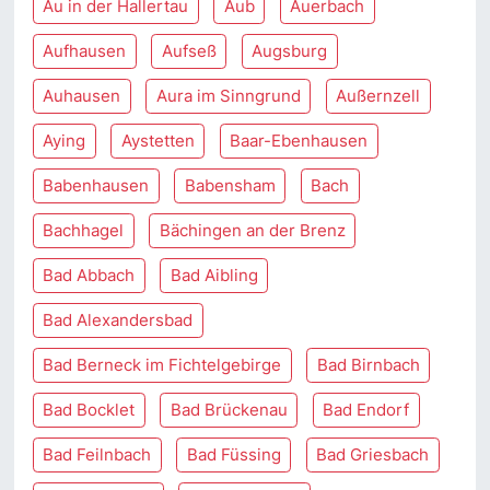
Au in der Hallertau
Aub
Auerbach
Aufhausen
Aufseß
Augsburg
Auhausen
Aura im Sinngrund
Außernzell
Aying
Aystetten
Baar-Ebenhausen
Babenhausen
Babensham
Bach
Bachhagel
Bächingen an der Brenz
Bad Abbach
Bad Aibling
Bad Alexandersbad
Bad Berneck im Fichtelgebirge
Bad Birnbach
Bad Bocklet
Bad Brückenau
Bad Endorf
Bad Feilnbach
Bad Füssing
Bad Griesbach