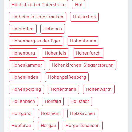
Höchstädt bei Thiersheim
Hof
Hofheim in Unterfranken
Hofkirchen
Hofstetten
Hohenau
Hohenberg an der Eger
Hohenbrunn
Hohenburg
Hohenfels
Hohenfurch
Hohenkammer
Höhenkirchen-Siegertsbrunn
Hohenlinden
Hohenpeißenberg
Hohenpolding
Hohenthann
Hohenwarth
Hollenbach
Hollfeld
Hollstadt
Holzgünz
Holzheim
Holzkirchen
Hopferau
Horgau
Hörgertshausen