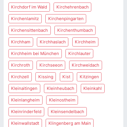
Kirchdorf im Wald
Kirchehrenbach
Kirchenlamitz
Kirchenpingarten
Kirchensittenbach
Kirchenthumbach
Kirchham
Kirchhaslach
Kirchheim
Kirchheim bei München
Kirchlauter
Kirchroth
Kirchseeon
Kirchweidach
Kirchzell
Kissing
Kist
Kitzingen
Kleinaitingen
Kleinheubach
Kleinkahl
Kleinlangheim
Kleinostheim
Kleinrinderfeld
Kleinsendelbach
Kleinwallstadt
Klingenberg am Main