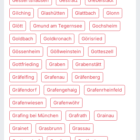
Gessertshausen
Gestratz
Giebelstadt
Gilching
Glashütten
Glattbach
Glonn
Glött
Gmund am Tegernsee
Gochsheim
Goldbach
Goldkronach
Görisried
Gössenheim
Gößweinstein
Gotteszell
Gottfrieding
Graben
Grabenstätt
Gräfelfing
Grafenau
Gräfenberg
Gräfendorf
Grafengehaig
Grafenrheinfeld
Grafenwiesen
Grafenwöhr
Grafing bei München
Grafrath
Grainau
Grainet
Grasbrunn
Grassau