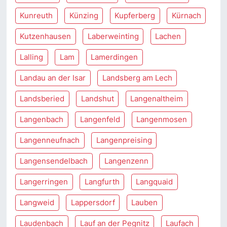
Kunreuth
Künzing
Kupferberg
Kürnach
Kutzenhausen
Laberweinting
Lachen
Lalling
Lam
Lamerdingen
Landau an der Isar
Landsberg am Lech
Landsberied
Landshut
Langenaltheim
Langenbach
Langenfeld
Langenmosen
Langenneufnach
Langenpreising
Langensendelbach
Langenzenn
Langerringen
Langfurth
Langquaid
Langweid
Lappersdorf
Lauben
Laudenbach
Lauf an der Pegnitz
Laufach