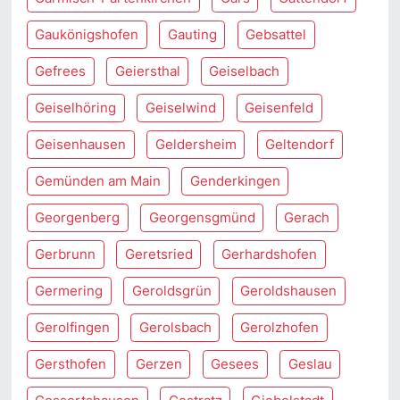
Gaukönigshofen
Gauting
Gebsattel
Gefrees
Geiersthal
Geiselbach
Geiselhöring
Geiselwind
Geisenfeld
Geisenhausen
Geldersheim
Geltendorf
Gemünden am Main
Genderkingen
Georgenberg
Georgensgmünd
Gerach
Gerbrunn
Geretsried
Gerhardshofen
Germering
Geroldsgrün
Geroldshausen
Gerolfingen
Gerolsbach
Gerolzhofen
Gersthofen
Gerzen
Gesees
Geslau