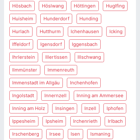
Hösbach
Höslwang
Höttingen
Huglfing
Huisheim
Hunderdorf
Hunding
Hurlach
Hutthurm
Ichenhausen
Icking
Iffeldorf
Igensdorf
Iggensbach
Ihrlerstein
Illertissen
Illschwang
Ilmmünster
Immenreuth
Immenstadt im Allgäu
Inchenhofen
Ingolstadt
Innernzell
Inning am Ammersee
Inning am Holz
Insingen
Inzell
Iphofen
Ippesheim
Ipsheim
Irchenrieth
Irlbach
Irschenberg
Irsee
Isen
Ismaning