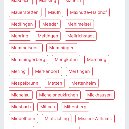
Maßbach
Massing
Mauern
Mauerstetten
Mauth
Maxhütte-Haidhof
Medlingen
Meeder
Mehlmeisel
Mehring
Meitingen
Mellrichstadt
Memmelsdorf
Memmingen
Memmingerberg
Mengkofen
Merching
Mering
Merkendorf
Mertingen
Mespelbrunn
Metten
Mettenheim
Michelau
Michelsneukirchen
Mickhausen
Miesbach
Miltach
Miltenberg
Mindelheim
Mintraching
Missen-Wilhams