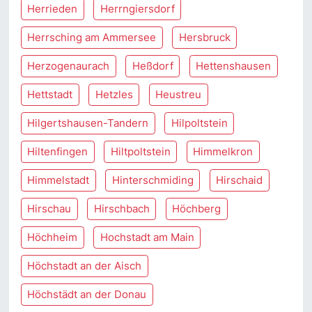
Herrieden
Herrngiersdorf
Herrsching am Ammersee
Hersbruck
Herzogenaurach
Heßdorf
Hettenshausen
Hettstadt
Hetzles
Heustreu
Hilgertshausen-Tandern
Hilpoltstein
Hiltenfingen
Hiltpoltstein
Himmelkron
Himmelstadt
Hinterschmiding
Hirschaid
Hirschau
Hirschbach
Höchberg
Höchheim
Hochstadt am Main
Höchstadt an der Aisch
Höchstädt an der Donau