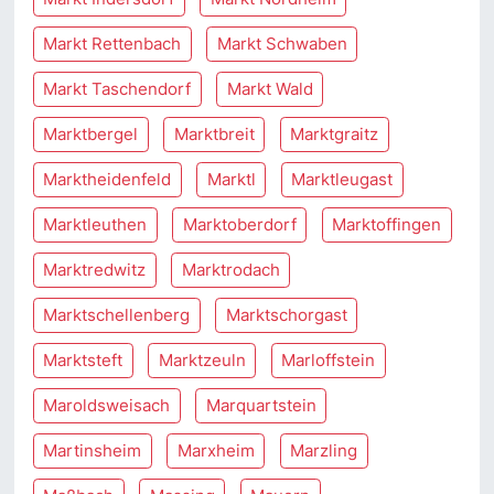
Markt Rettenbach
Markt Schwaben
Markt Taschendorf
Markt Wald
Marktbergel
Marktbreit
Marktgraitz
Marktheidenfeld
Marktl
Marktleugast
Marktleuthen
Marktoberdorf
Marktoffingen
Marktredwitz
Marktrodach
Marktschellenberg
Marktschorgast
Marktsteft
Marktzeuln
Marloffstein
Maroldsweisach
Marquartstein
Martinsheim
Marxheim
Marzling