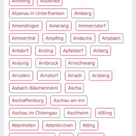
Altötting
Altusried
Alzenau in Unterfranken
Amberg
Amendingen
Amerang
Ammerndorf
Ammerthal
Ampfing
Andechs
Ansbach
Antdorf
Anzing
Apfeldorf
Arberg
Aresing
Arnbruck
Arnschwang
Arnstein
Arnstorf
Arrach
Arzberg
Asbach-Bäumenheim
Ascha
Aschaffenburg
Aschau am Inn
Aschau im Chiemgau
Aschheim
Aßling
Attenhofen
Attenkirchen
Atting