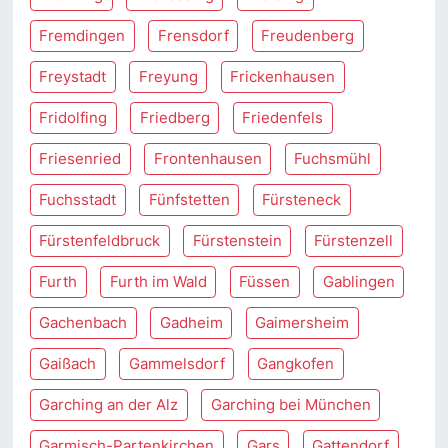
Fremdingen
Frensdorf
Freudenberg
Freystadt
Freyung
Frickenhausen
Fridolfing
Friedberg
Friedenfels
Friesenried
Frontenhausen
Fuchsmühl
Fuchsstadt
Fünfstetten
Fürsteneck
Fürstenfeldbruck
Fürstenstein
Fürstenzell
Furth
Furth im Wald
Füssen
Gablingen
Gachenbach
Gadheim
Gaimersheim
Gaißach
Gammelsdorf
Gangkofen
Garching an der Alz
Garching bei München
Garmisch-Partenkirchen
Gars
Gattendorf