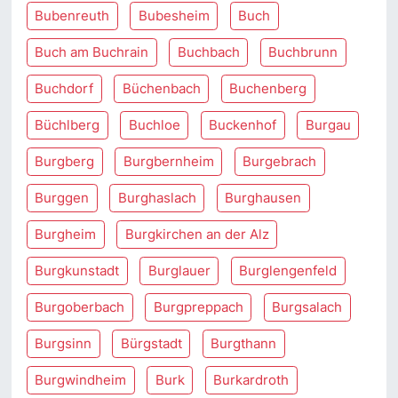
Bubenreuth
Bubesheim
Buch
Buch am Buchrain
Buchbach
Buchbrunn
Buchdorf
Büchenbach
Buchenberg
Büchlberg
Buchloe
Buckenhof
Burgau
Burgberg
Burgbernheim
Burgebrach
Burggen
Burghaslach
Burghausen
Burgheim
Burgkirchen an der Alz
Burgkunstadt
Burglauer
Burglengenfeld
Burgoberbach
Burgpreppach
Burgsalach
Burgsinn
Bürgstadt
Burgthann
Burgwindheim
Burk
Burkardroth