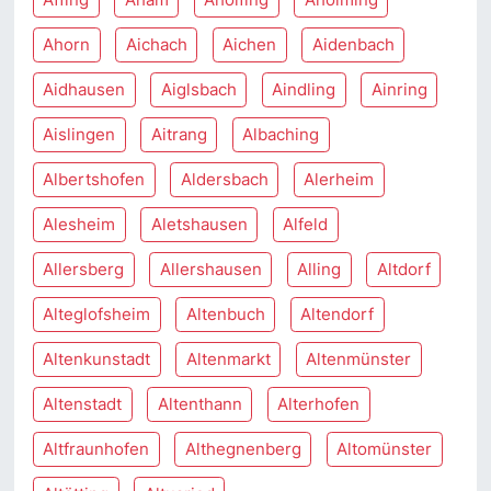
Ahorn
Aichach
Aichen
Aidenbach
Aidhausen
Aiglsbach
Aindling
Ainring
Aislingen
Aitrang
Albaching
Albertshofen
Aldersbach
Alerheim
Alesheim
Aletshausen
Alfeld
Allersberg
Allershausen
Alling
Altdorf
Alteglofsheim
Altenbuch
Altendorf
Altenkunstadt
Altenmarkt
Altenmünster
Altenstadt
Altenthann
Alterhofen
Altfraunhofen
Althegnenberg
Altomünster