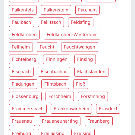
Falkenfels
Falkenstein
Farchant
Faulbach
Feilitzsch
Feldafing
Feldkirchen
Feldkirchen-Westerham
Fellheim
Feucht
Feuchtwangen
Fichtelberg
Finningen
Finsing
Fischach
Fischbachau
Flachslanden
Fladungen
Flintsbach
Floß
Flossenbürg
Forchheim
Forstinning
Frammersbach
Frankenwinheim
Frasdorf
Frauenau
Fraueneuharting
Fraunberg
Freihung
Freilassing
Freising