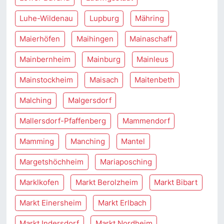
Luhe-Wildenau
Lupburg
Mähring
Maierhöfen
Maihingen
Mainaschaff
Mainbernheim
Mainburg
Mainleus
Mainstockheim
Maisach
Maitenbeth
Malching
Malgersdorf
Mallersdorf-Pfaffenberg
Mammendorf
Mamming
Manching
Mantel
Margetshöchheim
Mariaposching
Marklkofen
Markt Berolzheim
Markt Bibart
Markt Einersheim
Markt Erlbach
Markt Indersdorf
Markt Nordheim