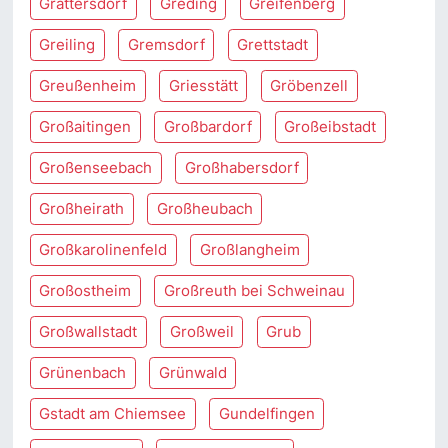
Grattersdorf
Greding
Greifenberg
Greiling
Gremsdorf
Grettstadt
Greußenheim
Griesstätt
Gröbenzell
Großaitingen
Großbardorf
Großeibstadt
Großenseebach
Großhabersdorf
Großheirath
Großheubach
Großkarolinenfeld
Großlangheim
Großostheim
Großreuth bei Schweinau
Großwallstadt
Großweil
Grub
Grünenbach
Grünwald
Gstadt am Chiemsee
Gundelfingen