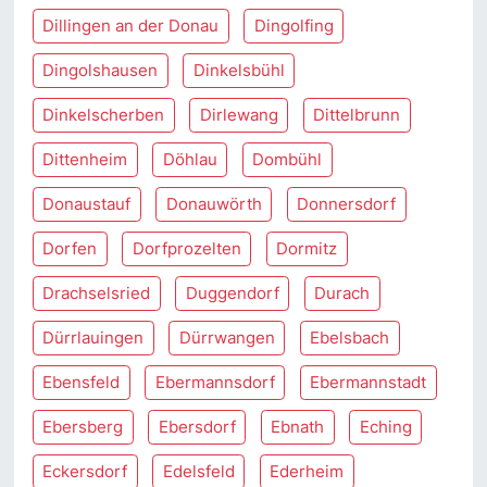
Dillingen an der Donau
Dingolfing
Dingolshausen
Dinkelsbühl
Dinkelscherben
Dirlewang
Dittelbrunn
Dittenheim
Döhlau
Dombühl
Donaustauf
Donauwörth
Donnersdorf
Dorfen
Dorfprozelten
Dormitz
Drachselsried
Duggendorf
Durach
Dürrlauingen
Dürrwangen
Ebelsbach
Ebensfeld
Ebermannsdorf
Ebermannstadt
Ebersberg
Ebersdorf
Ebnath
Eching
Eckersdorf
Edelsfeld
Ederheim