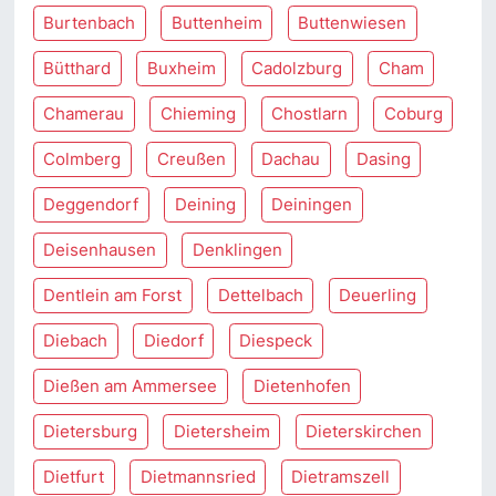
Burtenbach
Buttenheim
Buttenwiesen
Bütthard
Buxheim
Cadolzburg
Cham
Chamerau
Chieming
Chostlarn
Coburg
Colmberg
Creußen
Dachau
Dasing
Deggendorf
Deining
Deiningen
Deisenhausen
Denklingen
Dentlein am Forst
Dettelbach
Deuerling
Diebach
Diedorf
Diespeck
Dießen am Ammersee
Dietenhofen
Dietersburg
Dietersheim
Dieterskirchen
Dietfurt
Dietmannsried
Dietramszell