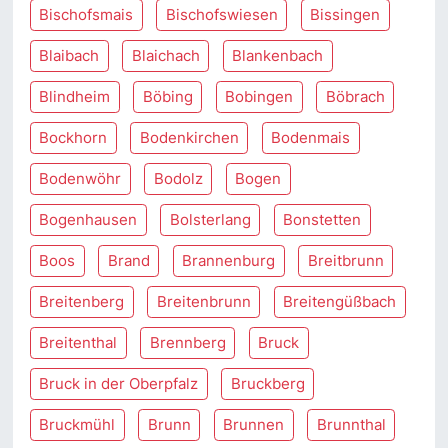
Bischofsmais
Bischofswiesen
Bissingen
Blaibach
Blaichach
Blankenbach
Blindheim
Böbing
Bobingen
Böbrach
Bockhorn
Bodenkirchen
Bodenmais
Bodenwöhr
Bodolz
Bogen
Bogenhausen
Bolsterlang
Bonstetten
Boos
Brand
Brannenburg
Breitbrunn
Breitenberg
Breitenbrunn
Breitengüßbach
Breitenthal
Brennberg
Bruck
Bruck in der Oberpfalz
Bruckberg
Bruckmühl
Brunn
Brunnen
Brunnthal