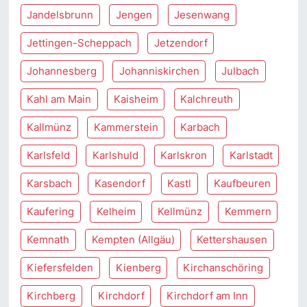
Jandelsbrunn
Jengen
Jesenwang
Jettingen-Scheppach
Jetzendorf
Johannesberg
Johanniskirchen
Julbach
Kahl am Main
Kaisheim
Kalchreuth
Kallmünz
Kammerstein
Karbach
Karlsfeld
Karlshuld
Karlskron
Karlstadt
Karsbach
Kasendorf
Kastl
Kaufbeuren
Kaufering
Kelheim
Kellmünz
Kemmern
Kemnath
Kempten (Allgäu)
Kettershausen
Kiefersfelden
Kienberg
Kirchanschöring
Kirchberg
Kirchdorf
Kirchdorf am Inn