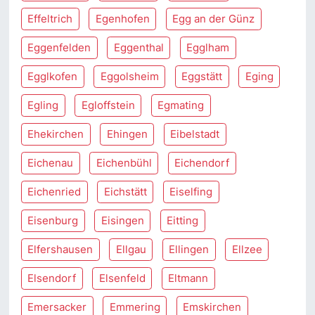
Effeltrich
Egenhofen
Egg an der Günz
Eggenfelden
Eggenthal
Egglham
Egglkofen
Eggolsheim
Eggstätt
Eging
Egling
Egloffstein
Egmating
Ehekirchen
Ehingen
Eibelstadt
Eichenau
Eichenbühl
Eichendorf
Eichenried
Eichstätt
Eiselfing
Eisenburg
Eisingen
Eitting
Elfershausen
Ellgau
Ellingen
Ellzee
Elsendorf
Elsenfeld
Eltmann
Emersacker
Emmering
Emskirchen