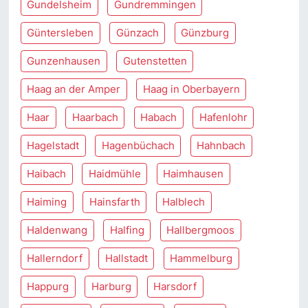
Gundelsheim
Gundremmingen
Güntersleben
Günzach
Günzburg
Gunzenhausen
Gutenstetten
Haag an der Amper
Haag in Oberbayern
Haar
Haarbach
Habach
Hafenlohr
Hagelstadt
Hagenbüchach
Hahnbach
Haibach
Haidmühle
Haimhausen
Haiming
Hainsfarth
Halblech
Haldenwang
Halfing
Hallbergmoos
Hallerndorf
Hallstadt
Hammelburg
Happurg
Harburg
Harsdorf