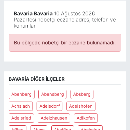
Bavaria Bavaria
10 Ağustos 2026
Pazartesi nöbetçi eczane adres, telefon ve
konumları
Bu bölgede nöbetçi bir eczane bulunamadı.
BAVARIA DIĞER İLÇELER
Abenberg
Abensberg
Absberg
Achslach
Adelsdorf
Adelshofen
Adelsried
Adelzhausen
Adlkofen
Affing
Aham
Aholfing
Aholming