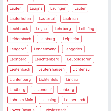
Laufen
Laugna
Lauingen
Lauter
Lauterhofen
Lautertal
Lautrach
Lechbruck
Legau
Lehrberg
Leiblfing
Leidersbach
Leinburg
Leipheim
Lengdorf
Lengenwang
Lenggries
Leonberg
Leuchtenberg
Leupoldsgrün
Leutenbach
Leutershausen
Lichtenau
Lichtenberg
Lichtenfels
Lindau
Lindberg
Litzendorf
Lohberg
Lohr am Main
Loiching
Lonnerstadt
Lower Bavaria
Ludwigsstadt