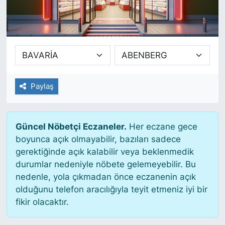
SİYASET
SAĞLIK
Paylaş
Güncel Nöbetçi Eczaneler.
Her eczane gece
boyunca açık olmayabilir, bazıları sadece
gerektiğinde açık kalabilir veya beklenmedik
durumlar nedeniyle nöbete gelemeyebilir. Bu
nedenle, yola çıkmadan önce eczanenin açık
olduğunu telefon aracılığıyla teyit etmeniz iyi bir
fikir olacaktır.