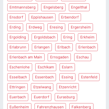
Emtmannsberg
Engelsberg
Engelthal
Ensdorf
Eppishausen
Erbendorf
Erding
Erdweg
Eresing
Ergersheim
Ergolding
Ergoldsbach
Ering
Erkheim
Erlabrunn
Erlangen
Erlbach
Erlenbach
Erlenbach am Main
Ernsgaden
Eschau
Eschenlohe
Eschlkam
Eslarn
Esselbach
Essenbach
Essing
Estenfeld
Ettringen
Etzelwang
Etzenricht
Euerbach
Euerdorf
Eurasburg
Eußenheim
Fahrenzhausen
Falkenberg