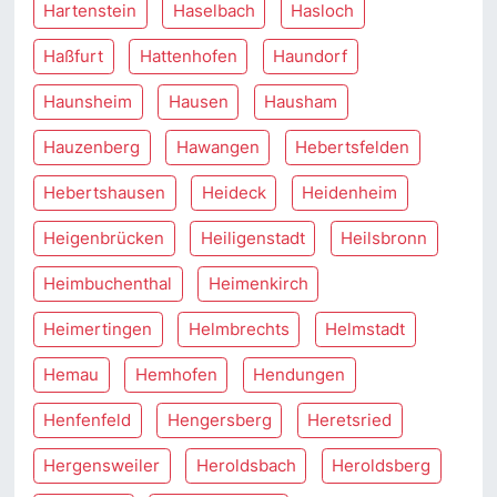
Hartenstein
Haselbach
Hasloch
Haßfurt
Hattenhofen
Haundorf
Haunsheim
Hausen
Hausham
Hauzenberg
Hawangen
Hebertsfelden
Hebertshausen
Heideck
Heidenheim
Heigenbrücken
Heiligenstadt
Heilsbronn
Heimbuchenthal
Heimenkirch
Heimertingen
Helmbrechts
Helmstadt
Hemau
Hemhofen
Hendungen
Henfenfeld
Hengersberg
Heretsried
Hergensweiler
Heroldsbach
Heroldsberg