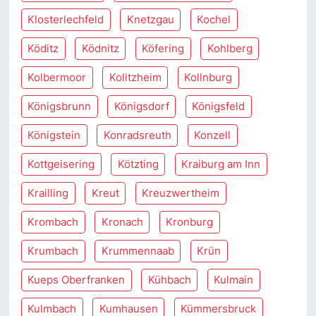
Klosterlechfeld
Knetzgau
Kochel
Köditz
Ködnitz
Köfering
Kohlberg
Kolbermoor
Kolitzheim
Kollnburg
Königsbrunn
Königsdorf
Königsfeld
Königstein
Konradsreuth
Konzell
Kottgeisering
Kötzting
Kraiburg am Inn
Krailling
Kreut
Kreuzwertheim
Krombach
Kronach
Kronburg
Krumbach
Krummennaab
Krün
Kueps Oberfranken
Kühbach
Kulmain
Kulmbach
Kumhausen
Kümmersbruck