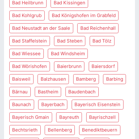
Bad Heilbrunn
Bad Kissingen
Bad Kohlgrub
Bad Königshofen im Grabfeld
Bad Neustadt an der Saale
Bad Reichenhall
Bad Staffelstein
Bad Steben
Bad Tölz
Bad Wiessee
Bad Windsheim
Bad Wörishofen
Baierbrunn
Baiersdorf
Baisweil
Balzhausen
Bamberg
Barbing
Bärnau
Bastheim
Baudenbach
Baunach
Bayerbach
Bayerisch Eisenstein
Bayerisch Gmain
Bayreuth
Bayrischzell
Bechtsrieth
Bellenberg
Benediktbeuern