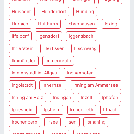
Huisheim
Hunderdorf
Hunding
Hurlach
Hutthurm
Ichenhausen
Icking
Iffeldorf
Igensdorf
Iggensbach
Ihrlerstein
Illertissen
Illschwang
Ilmmünster
Immenreuth
Immenstadt im Allgäu
Inchenhofen
Ingolstadt
Innernzell
Inning am Ammersee
Inning am Holz
Insingen
Inzell
Iphofen
Ippesheim
Ipsheim
Irchenrieth
Irlbach
Irschenberg
Irsee
Isen
Ismaning