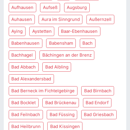
Aufhausen
Aufseß
Augsburg
Auhausen
Aura im Sinngrund
Außernzell
Aying
Aystetten
Baar-Ebenhausen
Babenhausen
Babensham
Bach
Bachhagel
Bächingen an der Brenz
Bad Abbach
Bad Aibling
Bad Alexandersbad
Bad Berneck im Fichtelgebirge
Bad Birnbach
Bad Bocklet
Bad Brückenau
Bad Endorf
Bad Feilnbach
Bad Füssing
Bad Griesbach
Bad Heilbrunn
Bad Kissingen