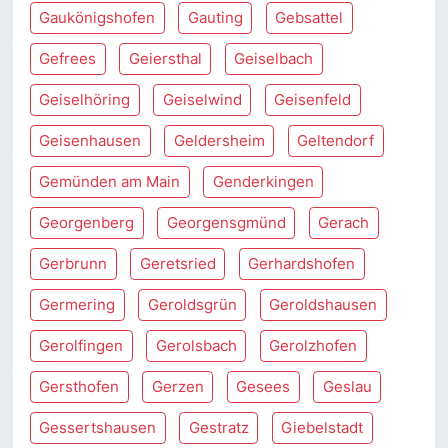
Gaukönigshofen
Gauting
Gebsattel
Gefrees
Geiersthal
Geiselbach
Geiselhöring
Geiselwind
Geisenfeld
Geisenhausen
Geldersheim
Geltendorf
Gemünden am Main
Genderkingen
Georgenberg
Georgensgmünd
Gerach
Gerbrunn
Geretsried
Gerhardshofen
Germering
Geroldsgrün
Geroldshausen
Gerolfingen
Gerolsbach
Gerolzhofen
Gersthofen
Gerzen
Gesees
Geslau
Gessertshausen
Gestratz
Giebelstadt