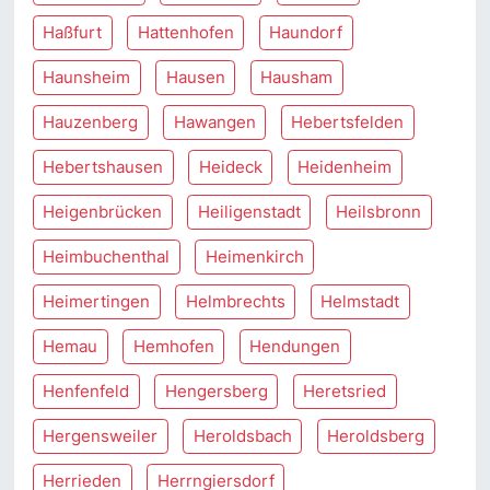
Haßfurt
Hattenhofen
Haundorf
Haunsheim
Hausen
Hausham
Hauzenberg
Hawangen
Hebertsfelden
Hebertshausen
Heideck
Heidenheim
Heigenbrücken
Heiligenstadt
Heilsbronn
Heimbuchenthal
Heimenkirch
Heimertingen
Helmbrechts
Helmstadt
Hemau
Hemhofen
Hendungen
Henfenfeld
Hengersberg
Heretsried
Hergensweiler
Heroldsbach
Heroldsberg
Herrieden
Herrngiersdorf