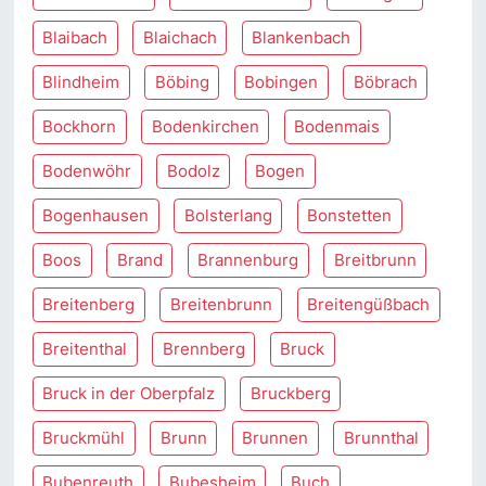
Blaibach
Blaichach
Blankenbach
Blindheim
Böbing
Bobingen
Böbrach
Bockhorn
Bodenkirchen
Bodenmais
Bodenwöhr
Bodolz
Bogen
Bogenhausen
Bolsterlang
Bonstetten
Boos
Brand
Brannenburg
Breitbrunn
Breitenberg
Breitenbrunn
Breitengüßbach
Breitenthal
Brennberg
Bruck
Bruck in der Oberpfalz
Bruckberg
Bruckmühl
Brunn
Brunnen
Brunnthal
Bubenreuth
Bubesheim
Buch