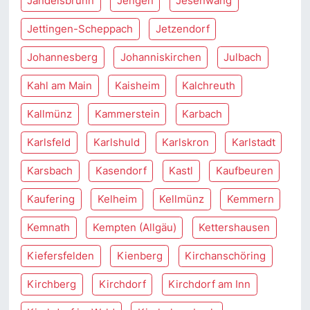
Jandelsbrunn
Jengen
Jesenwang
Jettingen-Scheppach
Jetzendorf
Johannesberg
Johanniskirchen
Julbach
Kahl am Main
Kaisheim
Kalchreuth
Kallmünz
Kammerstein
Karbach
Karlsfeld
Karlshuld
Karlskron
Karlstadt
Karsbach
Kasendorf
Kastl
Kaufbeuren
Kaufering
Kelheim
Kellmünz
Kemmern
Kemnath
Kempten (Allgäu)
Kettershausen
Kiefersfelden
Kienberg
Kirchanschöring
Kirchberg
Kirchdorf
Kirchdorf am Inn