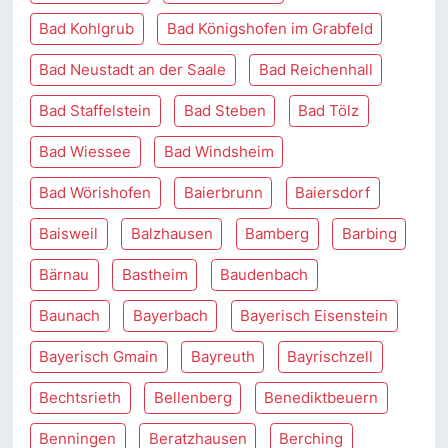
Bad Kohlgrub
Bad Königshofen im Grabfeld
Bad Neustadt an der Saale
Bad Reichenhall
Bad Staffelstein
Bad Steben
Bad Tölz
Bad Wiessee
Bad Windsheim
Bad Wörishofen
Baierbrunn
Baiersdorf
Baisweil
Balzhausen
Bamberg
Barbing
Bärnau
Bastheim
Baudenbach
Baunach
Bayerbach
Bayerisch Eisenstein
Bayerisch Gmain
Bayreuth
Bayrischzell
Bechtsrieth
Bellenberg
Benediktbeuern
Benningen
Beratzhausen
Berching