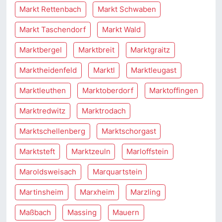
Markt Rettenbach
Markt Schwaben
Markt Taschendorf
Markt Wald
Marktbergel
Marktbreit
Marktgraitz
Marktheidenfeld
Marktl
Marktleugast
Marktleuthen
Marktoberdorf
Marktoffingen
Marktredwitz
Marktrodach
Marktschellenberg
Marktschorgast
Marktsteft
Marktzeuln
Marloffstein
Maroldsweisach
Marquartstein
Martinsheim
Marxheim
Marzling
Maßbach
Massing
Mauern