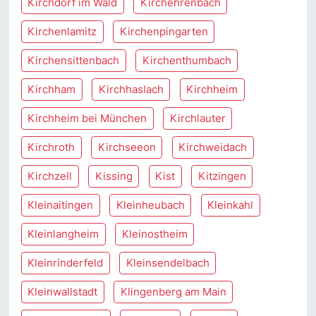
Kirchdorf im Wald
Kirchehrenbach
Kirchenlamitz
Kirchenpingarten
Kirchensittenbach
Kirchenthumbach
Kirchham
Kirchhaslach
Kirchheim
Kirchheim bei München
Kirchlauter
Kirchroth
Kirchseeon
Kirchweidach
Kirchzell
Kissing
Kist
Kitzingen
Kleinaitingen
Kleinheubach
Kleinkahl
Kleinlangheim
Kleinostheim
Kleinrinderfeld
Kleinsendelbach
Kleinwallstadt
Klingenberg am Main