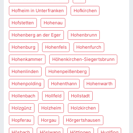
Hofheim in Unterfranken
Hofkirchen
Hofstetten
Hohenau
Hohenberg an der Eger
Hohenbrunn
Hohenburg
Hohenfels
Hohenfurch
Hohenkammer
Höhenkirchen-Siegertsbrunn
Hohenlinden
Hohenpeißenberg
Hohenpolding
Hohenthann
Hohenwarth
Hollenbach
Hollfeld
Hollstadt
Holzgünz
Holzheim
Holzkirchen
Hopferau
Horgau
Hörgertshausen
Hösbach
Höslwang
Höttingen
Huglfing