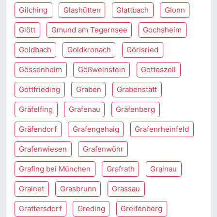
Gilching
Glashütten
Glattbach
Glonn
Glött
Gmund am Tegernsee
Gochsheim
Goldbach
Goldkronach
Görisried
Gössenheim
Gößweinstein
Gotteszell
Gottfrieding
Graben
Grabenstätt
Gräfelfing
Grafenau
Gräfenberg
Gräfendorf
Grafengehaig
Grafenrheinfeld
Grafenwiesen
Grafenwöhr
Grafing bei München
Grafrath
Grainau
Grainet
Grasbrunn
Grassau
Grattersdorf
Greding
Greifenberg