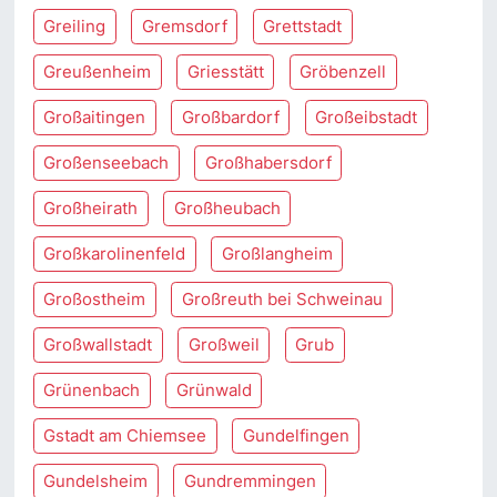
Greiling
Gremsdorf
Grettstadt
Greußenheim
Griesstätt
Gröbenzell
Großaitingen
Großbardorf
Großeibstadt
Großenseebach
Großhabersdorf
Großheirath
Großheubach
Großkarolinenfeld
Großlangheim
Großostheim
Großreuth bei Schweinau
Großwallstadt
Großweil
Grub
Grünenbach
Grünwald
Gstadt am Chiemsee
Gundelfingen
Gundelsheim
Gundremmingen