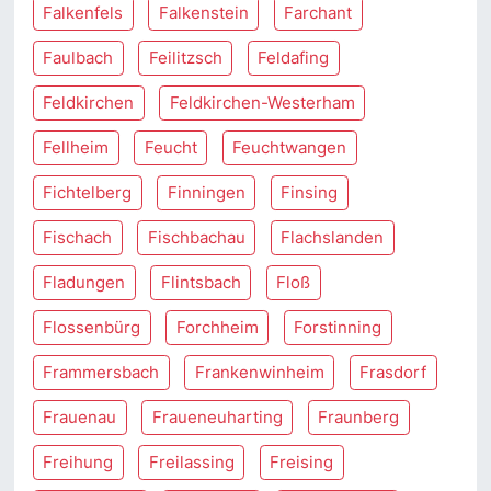
Falkenfels
Falkenstein
Farchant
Faulbach
Feilitzsch
Feldafing
Feldkirchen
Feldkirchen-Westerham
Fellheim
Feucht
Feuchtwangen
Fichtelberg
Finningen
Finsing
Fischach
Fischbachau
Flachslanden
Fladungen
Flintsbach
Floß
Flossenbürg
Forchheim
Forstinning
Frammersbach
Frankenwinheim
Frasdorf
Frauenau
Fraueneuharting
Fraunberg
Freihung
Freilassing
Freising