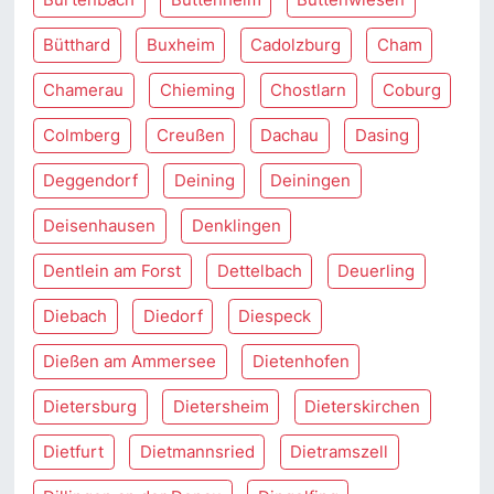
Bütthard
Buxheim
Cadolzburg
Cham
Chamerau
Chieming
Chostlarn
Coburg
Colmberg
Creußen
Dachau
Dasing
Deggendorf
Deining
Deiningen
Deisenhausen
Denklingen
Dentlein am Forst
Dettelbach
Deuerling
Diebach
Diedorf
Diespeck
Dießen am Ammersee
Dietenhofen
Dietersburg
Dietersheim
Dieterskirchen
Dietfurt
Dietmannsried
Dietramszell