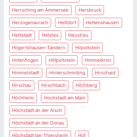
Herrsching am Ammersee
Hersbruck
Herzogenaurach
Heßdorf
Hettenshausen
Hettstadt
Hetzles
Heustreu
Hilgertshausen-Tandern
Hilpoltstein
Hiltenfingen
Hiltpoltstein
Himmelkron
Himmelstadt
Hinterschmiding
Hirschaid
Hirschau
Hirschbach
Höchberg
Höchheim
Hochstadt am Main
Höchstadt an der Aisch
Höchstädt an der Donau
Höchstädt bei Thiersheim
Hof