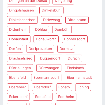
Dillingen an der Donau
Dingolfing
Dingolshausen
Dinkelsbühl
Dinkelscherben
Dirlewang
Dittelbrunn
Dittenheim
Döhlau
Dombühl
Donaustauf
Donauwörth
Donnersdorf
Dorfen
Dorfprozelten
Dormitz
Drachselsried
Duggendorf
Durach
Dürrlauingen
Dürrwangen
Ebelsbach
Ebensfeld
Ebermannsdorf
Ebermannstadt
Ebersberg
Ebersdorf
Ebnath
Eching
Eckersdorf
Edelsfeld
Ederheim