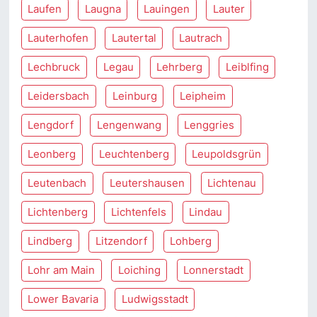
Laufen
Laugna
Lauingen
Lauter
Lauterhofen
Lautertal
Lautrach
Lechbruck
Legau
Lehrberg
Leiblfing
Leidersbach
Leinburg
Leipheim
Lengdorf
Lengenwang
Lenggries
Leonberg
Leuchtenberg
Leupoldsgrün
Leutenbach
Leutershausen
Lichtenau
Lichtenberg
Lichtenfels
Lindau
Lindberg
Litzendorf
Lohberg
Lohr am Main
Loiching
Lonnerstadt
Lower Bavaria
Ludwigsstadt