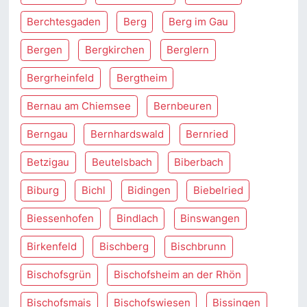
Berchtesgaden
Berg
Berg im Gau
Bergen
Bergkirchen
Berglern
Bergrheinfeld
Bergtheim
Bernau am Chiemsee
Bernbeuren
Berngau
Bernhardswald
Bernried
Betzigau
Beutelsbach
Biberbach
Biburg
Bichl
Bidingen
Biebelried
Biessenhofen
Bindlach
Binswangen
Birkenfeld
Bischberg
Bischbrunn
Bischofsgrün
Bischofsheim an der Rhön
Bischofsmais
Bischofswiesen
Bissingen