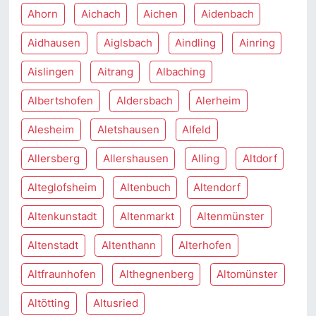
Ahorn
Aichach
Aichen
Aidenbach
Aidhausen
Aiglsbach
Aindling
Ainring
Aislingen
Aitrang
Albaching
Albertshofen
Aldersbach
Alerheim
Alesheim
Aletshausen
Alfeld
Allersberg
Allershausen
Alling
Altdorf
Alteglofsheim
Altenbuch
Altendorf
Altenkunstadt
Altenmarkt
Altenmünster
Altenstadt
Altenthann
Alterhofen
Altfraunhofen
Althegnenberg
Altomünster
Altötting
Altusried