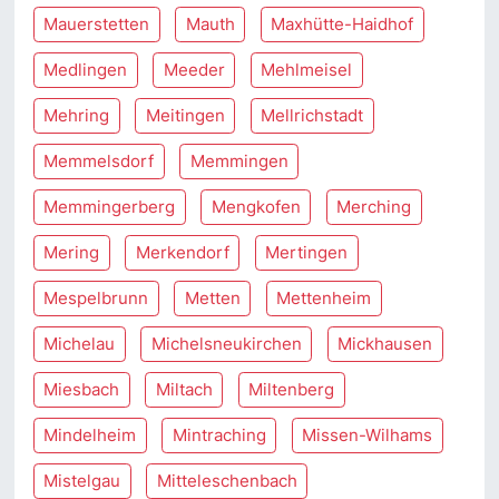
Mauerstetten
Mauth
Maxhütte-Haidhof
Medlingen
Meeder
Mehlmeisel
Mehring
Meitingen
Mellrichstadt
Memmelsdorf
Memmingen
Memmingerberg
Mengkofen
Merching
Mering
Merkendorf
Mertingen
Mespelbrunn
Metten
Mettenheim
Michelau
Michelsneukirchen
Mickhausen
Miesbach
Miltach
Miltenberg
Mindelheim
Mintraching
Missen-Wilhams
Mistelgau
Mitteleschenbach