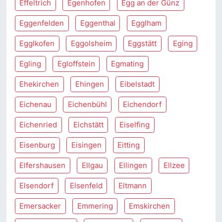
Effeltrich
Egenhofen
Egg an der Günz
Eggenfelden
Eggenthal
Egglham
Egglkofen
Eggolsheim
Eggstätt
Eging
Egling
Egloffstein
Egmating
Ehekirchen
Ehingen
Eibelstadt
Eichenau
Eichenbühl
Eichendorf
Eichenried
Eichstätt
Eiselfing
Eisenburg
Eisingen
Eitting
Elfershausen
Ellgau
Ellingen
Ellzee
Elsendorf
Elsenfeld
Eltmann
Emersacker
Emmering
Emskirchen