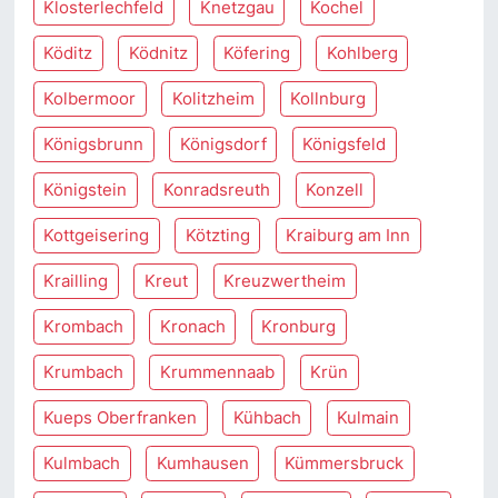
Klosterlechfeld
Knetzgau
Kochel
Köditz
Ködnitz
Köfering
Kohlberg
Kolbermoor
Kolitzheim
Kollnburg
Königsbrunn
Königsdorf
Königsfeld
Königstein
Konradsreuth
Konzell
Kottgeisering
Kötzting
Kraiburg am Inn
Krailling
Kreut
Kreuzwertheim
Krombach
Kronach
Kronburg
Krumbach
Krummennaab
Krün
Kueps Oberfranken
Kühbach
Kulmain
Kulmbach
Kumhausen
Kümmersbruck