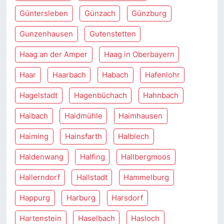
Güntersleben
Günzach
Günzburg
Gunzenhausen
Gutenstetten
Haag an der Amper
Haag in Oberbayern
Haar
Haarbach
Habach
Hafenlohr
Hagelstadt
Hagenbüchach
Hahnbach
Haibach
Haidmühle
Haimhausen
Haiming
Hainsfarth
Halblech
Haldenwang
Halfing
Hallbergmoos
Hallerndorf
Hallstadt
Hammelburg
Happurg
Harburg
Harsdorf
Hartenstein
Haselbach
Hasloch