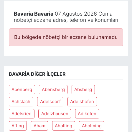
Bavaria Bavaria
07 Ağustos 2026 Cuma
nöbetçi eczane adres, telefon ve konumları
Bu bölgede nöbetçi bir eczane bulunamadı.
BAVARIA DIĞER İLÇELER
Abenberg
Abensberg
Absberg
Achslach
Adelsdorf
Adelshofen
Adelsried
Adelzhausen
Adlkofen
Affing
Aham
Aholfing
Aholming