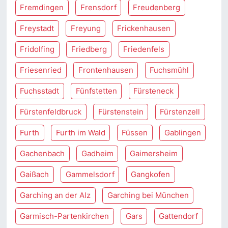
Fremdingen
Frensdorf
Freudenberg
Freystadt
Freyung
Frickenhausen
Fridolfing
Friedberg
Friedenfels
Friesenried
Frontenhausen
Fuchsmühl
Fuchsstadt
Fünfstetten
Fürsteneck
Fürstenfeldbruck
Fürstenstein
Fürstenzell
Furth
Furth im Wald
Füssen
Gablingen
Gachenbach
Gadheim
Gaimersheim
Gaißach
Gammelsdorf
Gangkofen
Garching an der Alz
Garching bei München
Garmisch-Partenkirchen
Gars
Gattendorf