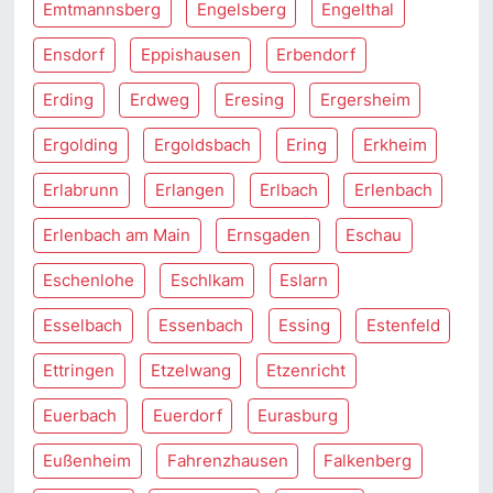
Emtmannsberg
Engelsberg
Engelthal
Ensdorf
Eppishausen
Erbendorf
Erding
Erdweg
Eresing
Ergersheim
Ergolding
Ergoldsbach
Ering
Erkheim
Erlabrunn
Erlangen
Erlbach
Erlenbach
Erlenbach am Main
Ernsgaden
Eschau
Eschenlohe
Eschlkam
Eslarn
Esselbach
Essenbach
Essing
Estenfeld
Ettringen
Etzelwang
Etzenricht
Euerbach
Euerdorf
Eurasburg
Eußenheim
Fahrenzhausen
Falkenberg