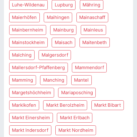
Luhe-Wildenau
Lupburg
Mähring
Maierhöfen
Maihingen
Mainaschaff
Mainbernheim
Mainburg
Mainleus
Mainstockheim
Maisach
Maitenbeth
Malching
Malgersdorf
Mallersdorf-Pfaffenberg
Mammendorf
Mamming
Manching
Mantel
Margetshöchheim
Mariaposching
Marklkofen
Markt Berolzheim
Markt Bibart
Markt Einersheim
Markt Erlbach
Markt Indersdorf
Markt Nordheim