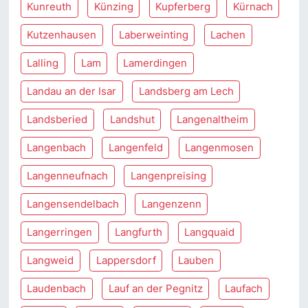
Kunreuth
Künzing
Kupferberg
Kürnach
Kutzenhausen
Laberweinting
Lachen
Lalling
Lam
Lamerdingen
Landau an der Isar
Landsberg am Lech
Landsberied
Landshut
Langenaltheim
Langenbach
Langenfeld
Langenmosen
Langenneufnach
Langenpreising
Langensendelbach
Langenzenn
Langerringen
Langfurth
Langquaid
Langweid
Lappersdorf
Lauben
Laudenbach
Lauf an der Pegnitz
Laufach