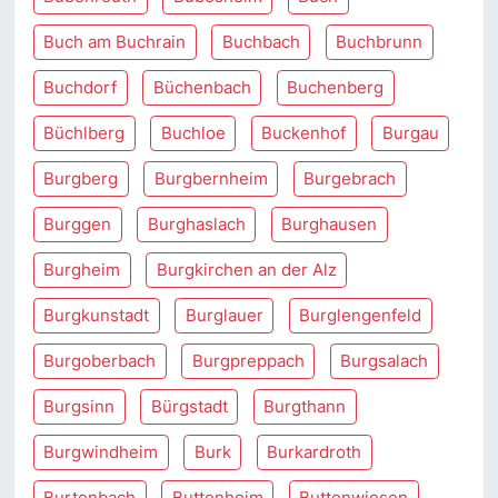
Buch am Buchrain
Buchbach
Buchbrunn
Buchdorf
Büchenbach
Buchenberg
Büchlberg
Buchloe
Buckenhof
Burgau
Burgberg
Burgbernheim
Burgebrach
Burggen
Burghaslach
Burghausen
Burgheim
Burgkirchen an der Alz
Burgkunstadt
Burglauer
Burglengenfeld
Burgoberbach
Burgpreppach
Burgsalach
Burgsinn
Bürgstadt
Burgthann
Burgwindheim
Burk
Burkardroth
Burtenbach
Buttenheim
Buttenwiesen