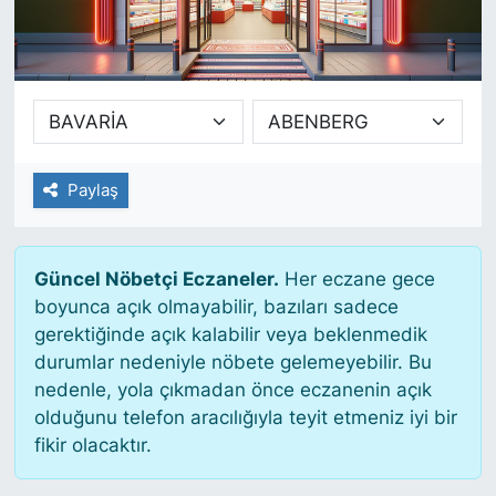
SİYASET
SAĞLIK
Paylaş
Güncel Nöbetçi Eczaneler.
Her eczane gece
boyunca açık olmayabilir, bazıları sadece
gerektiğinde açık kalabilir veya beklenmedik
durumlar nedeniyle nöbete gelemeyebilir. Bu
nedenle, yola çıkmadan önce eczanenin açık
olduğunu telefon aracılığıyla teyit etmeniz iyi bir
fikir olacaktır.