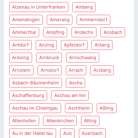
Alzenau in Unterfranken
Amberg
Amendingen
Amerang
Ammerndorf
Ammerthal
Ampfing
Andechs
Ansbach
Antdorf
Anzing
Apfeldorf
Arberg
Aresing
Arnbruck
Arnschwang
Arnstein
Arnstorf
Arrach
Arzberg
Asbach-Bäumenheim
Ascha
Aschaffenburg
Aschau am Inn
Aschau im Chiemgau
Aschheim
Aßling
Attenhofen
Attenkirchen
Atting
Au in der Hallertau
Aub
Auerbach