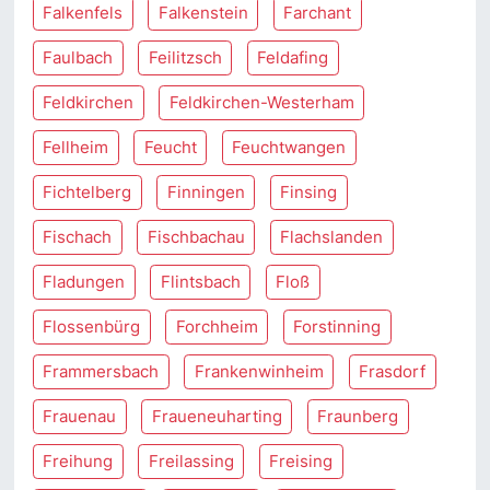
Falkenfels
Falkenstein
Farchant
Faulbach
Feilitzsch
Feldafing
Feldkirchen
Feldkirchen-Westerham
Fellheim
Feucht
Feuchtwangen
Fichtelberg
Finningen
Finsing
Fischach
Fischbachau
Flachslanden
Fladungen
Flintsbach
Floß
Flossenbürg
Forchheim
Forstinning
Frammersbach
Frankenwinheim
Frasdorf
Frauenau
Fraueneuharting
Fraunberg
Freihung
Freilassing
Freising