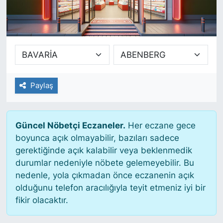
SİYASET
SAĞLIK
Paylaş
Güncel Nöbetçi Eczaneler.
Her eczane gece
boyunca açık olmayabilir, bazıları sadece
gerektiğinde açık kalabilir veya beklenmedik
durumlar nedeniyle nöbete gelemeyebilir. Bu
nedenle, yola çıkmadan önce eczanenin açık
olduğunu telefon aracılığıyla teyit etmeniz iyi bir
fikir olacaktır.