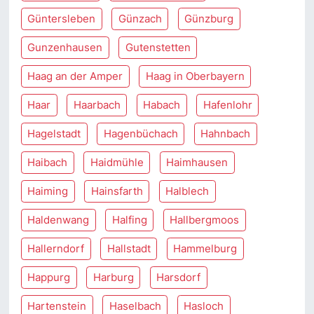
Güntersleben
Günzach
Günzburg
Gunzenhausen
Gutenstetten
Haag an der Amper
Haag in Oberbayern
Haar
Haarbach
Habach
Hafenlohr
Hagelstadt
Hagenbüchach
Hahnbach
Haibach
Haidmühle
Haimhausen
Haiming
Hainsfarth
Halblech
Haldenwang
Halfing
Hallbergmoos
Hallerndorf
Hallstadt
Hammelburg
Happurg
Harburg
Harsdorf
Hartenstein
Haselbach
Hasloch