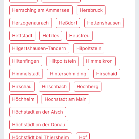
Herrsching am Ammersee
Hersbruck
Herzogenaurach
Heßdorf
Hettenshausen
Hettstadt
Hetzles
Heustreu
Hilgertshausen-Tandern
Hilpoltstein
Hiltenfingen
Hiltpoltstein
Himmelkron
Himmelstadt
Hinterschmiding
Hirschaid
Hirschau
Hirschbach
Höchberg
Höchheim
Hochstadt am Main
Höchstadt an der Aisch
Höchstädt an der Donau
Höchstädt bei Thiersheim
Hof