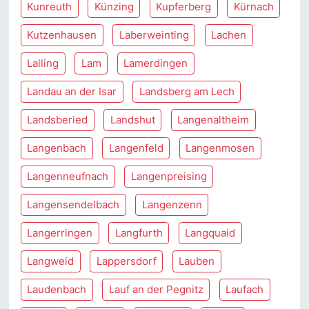
Kunreuth
Künzing
Kupferberg
Kürnach
Kutzenhausen
Laberweinting
Lachen
Lalling
Lam
Lamerdingen
Landau an der Isar
Landsberg am Lech
Landsberied
Landshut
Langenaltheim
Langenbach
Langenfeld
Langenmosen
Langenneufnach
Langenpreising
Langensendelbach
Langenzenn
Langerringen
Langfurth
Langquaid
Langweid
Lappersdorf
Lauben
Laudenbach
Lauf an der Pegnitz
Laufach