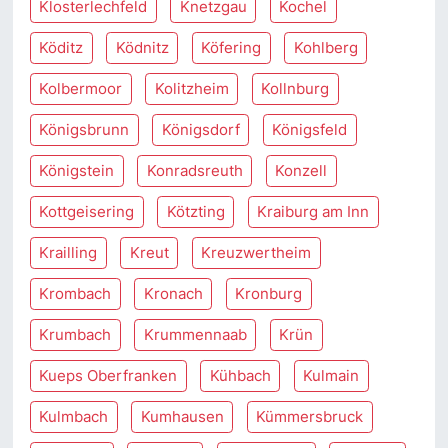
Klosterlechfeld
Knetzgau
Kochel
Köditz
Ködnitz
Köfering
Kohlberg
Kolbermoor
Kolitzheim
Kollnburg
Königsbrunn
Königsdorf
Königsfeld
Königstein
Konradsreuth
Konzell
Kottgeisering
Kötzting
Kraiburg am Inn
Krailling
Kreut
Kreuzwertheim
Krombach
Kronach
Kronburg
Krumbach
Krummennaab
Krün
Kueps Oberfranken
Kühbach
Kulmain
Kulmbach
Kumhausen
Kümmersbruck