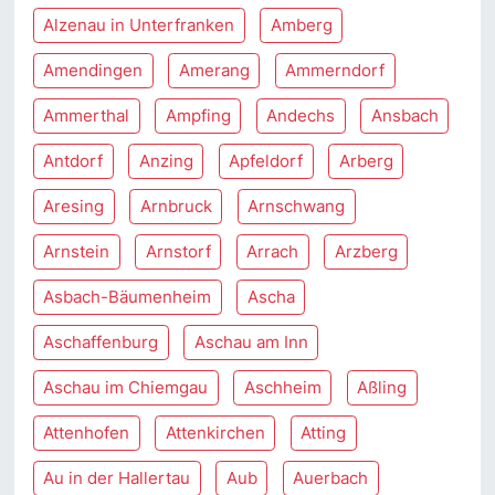
Alzenau in Unterfranken
Amberg
Amendingen
Amerang
Ammerndorf
Ammerthal
Ampfing
Andechs
Ansbach
Antdorf
Anzing
Apfeldorf
Arberg
Aresing
Arnbruck
Arnschwang
Arnstein
Arnstorf
Arrach
Arzberg
Asbach-Bäumenheim
Ascha
Aschaffenburg
Aschau am Inn
Aschau im Chiemgau
Aschheim
Aßling
Attenhofen
Attenkirchen
Atting
Au in der Hallertau
Aub
Auerbach