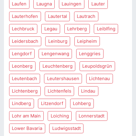
Laufen
Laugna
Lauingen
Lauter
Lauterhofen
Lautertal
Lautrach
Lechbruck
Legau
Lehrberg
Leiblfing
Leidersbach
Leinburg
Leipheim
Lengdorf
Lengenwang
Lenggries
Leonberg
Leuchtenberg
Leupoldsgrün
Leutenbach
Leutershausen
Lichtenau
Lichtenberg
Lichtenfels
Lindau
Lindberg
Litzendorf
Lohberg
Lohr am Main
Loiching
Lonnerstadt
Lower Bavaria
Ludwigsstadt