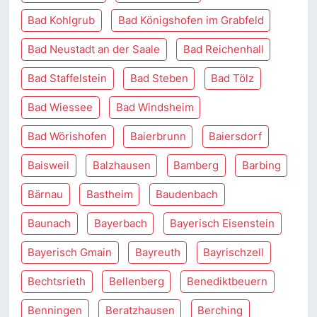
Bad Kohlgrub
Bad Königshofen im Grabfeld
Bad Neustadt an der Saale
Bad Reichenhall
Bad Staffelstein
Bad Steben
Bad Tölz
Bad Wiessee
Bad Windsheim
Bad Wörishofen
Baierbrunn
Baiersdorf
Baisweil
Balzhausen
Bamberg
Barbing
Bärnau
Bastheim
Baudenbach
Baunach
Bayerbach
Bayerisch Eisenstein
Bayerisch Gmain
Bayreuth
Bayrischzell
Bechtsrieth
Bellenberg
Benediktbeuern
Benningen
Beratzhausen
Berching