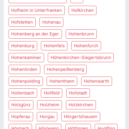
Hofheim in Unterfranken
Hofkirchen
Hofstetten
Hohenau
Hohenberg an der Eger
Hohenbrunn
Hohenburg
Hohenfels
Hohenfurch
Hohenkammer
Höhenkirchen-Siegertsbrunn
Hohenlinden
Hohenpeißenberg
Hohenpolding
Hohenthann
Hohenwarth
Hollenbach
Hollfeld
Hollstadt
Holzgünz
Holzheim
Holzkirchen
Hopferau
Horgau
Hörgertshausen
Hösbach
Höslwang
Höttingen
Huglfing