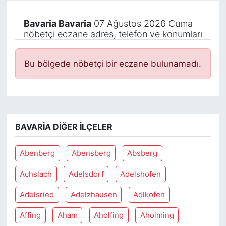
Bavaria Bavaria
07 Ağustos 2026 Cuma
nöbetçi eczane adres, telefon ve konumları
Bu bölgede nöbetçi bir eczane bulunamadı.
BAVARIA DIĞER İLÇELER
Abenberg
Abensberg
Absberg
Achslach
Adelsdorf
Adelshofen
Adelsried
Adelzhausen
Adlkofen
Affing
Aham
Aholfing
Aholming