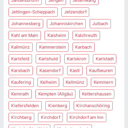
Jandelsbrunn
Jengen
Jesenwang
Jettingen-Scheppach
Jetzendorf
Johannesberg
Johanniskirchen
Julbach
Kahl am Main
Kaisheim
Kalchreuth
Kallmünz
Kammerstein
Karbach
Karlsfeld
Karlshuld
Karlskron
Karlstadt
Karsbach
Kasendorf
Kastl
Kaufbeuren
Kaufering
Kelheim
Kellmünz
Kemmern
Kemnath
Kempten (Allgäu)
Kettershausen
Kiefersfelden
Kienberg
Kirchanschöring
Kirchberg
Kirchdorf
Kirchdorf am Inn