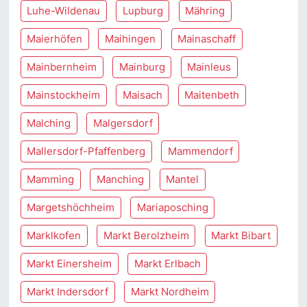
Luhe-Wildenau
Lupburg
Mähring
Maierhöfen
Maihingen
Mainaschaff
Mainbernheim
Mainburg
Mainleus
Mainstockheim
Maisach
Maitenbeth
Malching
Malgersdorf
Mallersdorf-Pfaffenberg
Mammendorf
Mamming
Manching
Mantel
Margetshöchheim
Mariaposching
Marklkofen
Markt Berolzheim
Markt Bibart
Markt Einersheim
Markt Erlbach
Markt Indersdorf
Markt Nordheim