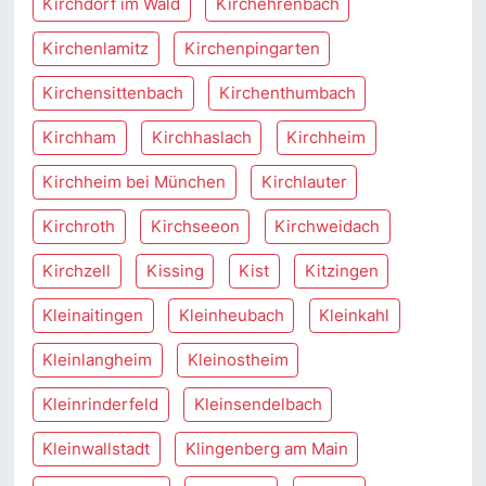
Kirchdorf im Wald
Kirchehrenbach
Kirchenlamitz
Kirchenpingarten
Kirchensittenbach
Kirchenthumbach
Kirchham
Kirchhaslach
Kirchheim
Kirchheim bei München
Kirchlauter
Kirchroth
Kirchseeon
Kirchweidach
Kirchzell
Kissing
Kist
Kitzingen
Kleinaitingen
Kleinheubach
Kleinkahl
Kleinlangheim
Kleinostheim
Kleinrinderfeld
Kleinsendelbach
Kleinwallstadt
Klingenberg am Main