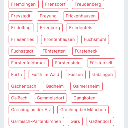
Fremdingen
Frensdorf
Freudenberg
Freystadt
Freyung
Frickenhausen
Fridolfing
Friedberg
Friedenfels
Friesenried
Frontenhausen
Fuchsmühl
Fuchsstadt
Fünfstetten
Fürsteneck
Fürstenfeldbruck
Fürstenstein
Fürstenzell
Furth
Furth im Wald
Füssen
Gablingen
Gachenbach
Gadheim
Gaimersheim
Gaißach
Gammelsdorf
Gangkofen
Garching an der Alz
Garching bei München
Garmisch-Partenkirchen
Gars
Gattendorf