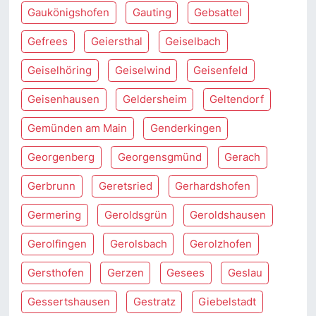
Gaukönigshofen
Gauting
Gebsattel
Gefrees
Geiersthal
Geiselbach
Geiselhöring
Geiselwind
Geisenfeld
Geisenhausen
Geldersheim
Geltendorf
Gemünden am Main
Genderkingen
Georgenberg
Georgensgmünd
Gerach
Gerbrunn
Geretsried
Gerhardshofen
Germering
Geroldsgrün
Geroldshausen
Gerolfingen
Gerolsbach
Gerolzhofen
Gersthofen
Gerzen
Gesees
Geslau
Gessertshausen
Gestratz
Giebelstadt