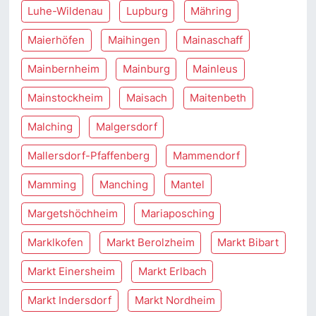
Luhe-Wildenau
Lupburg
Mähring
Maierhöfen
Maihingen
Mainaschaff
Mainbernheim
Mainburg
Mainleus
Mainstockheim
Maisach
Maitenbeth
Malching
Malgersdorf
Mallersdorf-Pfaffenberg
Mammendorf
Mamming
Manching
Mantel
Margetshöchheim
Mariaposching
Marklkofen
Markt Berolzheim
Markt Bibart
Markt Einersheim
Markt Erlbach
Markt Indersdorf
Markt Nordheim