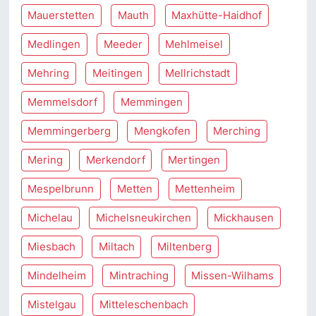
Mauerstetten
Mauth
Maxhütte-Haidhof
Medlingen
Meeder
Mehlmeisel
Mehring
Meitingen
Mellrichstadt
Memmelsdorf
Memmingen
Memmingerberg
Mengkofen
Merching
Mering
Merkendorf
Mertingen
Mespelbrunn
Metten
Mettenheim
Michelau
Michelsneukirchen
Mickhausen
Miesbach
Miltach
Miltenberg
Mindelheim
Mintraching
Missen-Wilhams
Mistelgau
Mitteleschenbach