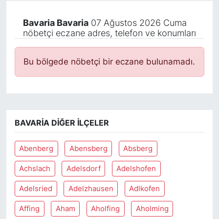
Bavaria Bavaria
07 Ağustos 2026 Cuma
nöbetçi eczane adres, telefon ve konumları
Bu bölgede nöbetçi bir eczane bulunamadı.
BAVARIA DIĞER İLÇELER
Abenberg
Abensberg
Absberg
Achslach
Adelsdorf
Adelshofen
Adelsried
Adelzhausen
Adlkofen
Affing
Aham
Aholfing
Aholming