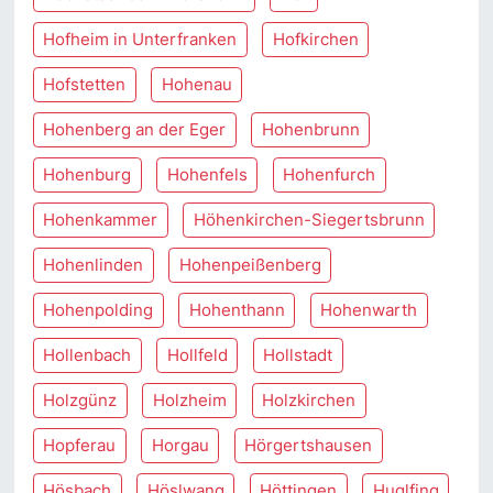
Hofheim in Unterfranken
Hofkirchen
Hofstetten
Hohenau
Hohenberg an der Eger
Hohenbrunn
Hohenburg
Hohenfels
Hohenfurch
Hohenkammer
Höhenkirchen-Siegertsbrunn
Hohenlinden
Hohenpeißenberg
Hohenpolding
Hohenthann
Hohenwarth
Hollenbach
Hollfeld
Hollstadt
Holzgünz
Holzheim
Holzkirchen
Hopferau
Horgau
Hörgertshausen
Hösbach
Höslwang
Höttingen
Huglfing