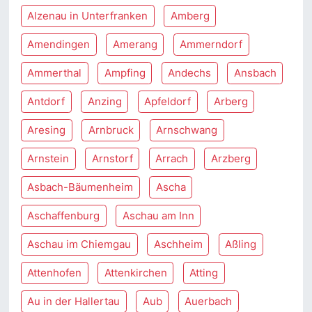
Alzenau in Unterfranken
Amberg
Amendingen
Amerang
Ammerndorf
Ammerthal
Ampfing
Andechs
Ansbach
Antdorf
Anzing
Apfeldorf
Arberg
Aresing
Arnbruck
Arnschwang
Arnstein
Arnstorf
Arrach
Arzberg
Asbach-Bäumenheim
Ascha
Aschaffenburg
Aschau am Inn
Aschau im Chiemgau
Aschheim
Aßling
Attenhofen
Attenkirchen
Atting
Au in der Hallertau
Aub
Auerbach