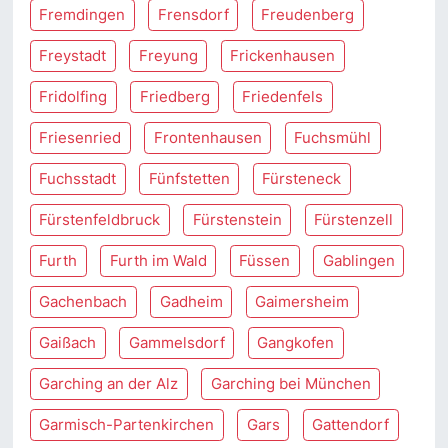
Fremdingen
Frensdorf
Freudenberg
Freystadt
Freyung
Frickenhausen
Fridolfing
Friedberg
Friedenfels
Friesenried
Frontenhausen
Fuchsmühl
Fuchsstadt
Fünfstetten
Fürsteneck
Fürstenfeldbruck
Fürstenstein
Fürstenzell
Furth
Furth im Wald
Füssen
Gablingen
Gachenbach
Gadheim
Gaimersheim
Gaißach
Gammelsdorf
Gangkofen
Garching an der Alz
Garching bei München
Garmisch-Partenkirchen
Gars
Gattendorf