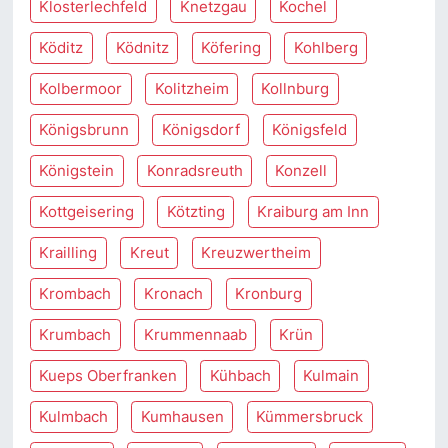
Klosterlechfeld
Knetzgau
Kochel
Köditz
Ködnitz
Köfering
Kohlberg
Kolbermoor
Kolitzheim
Kollnburg
Königsbrunn
Königsdorf
Königsfeld
Königstein
Konradsreuth
Konzell
Kottgeisering
Kötzting
Kraiburg am Inn
Krailling
Kreut
Kreuzwertheim
Krombach
Kronach
Kronburg
Krumbach
Krummennaab
Krün
Kueps Oberfranken
Kühbach
Kulmain
Kulmbach
Kumhausen
Kümmersbruck