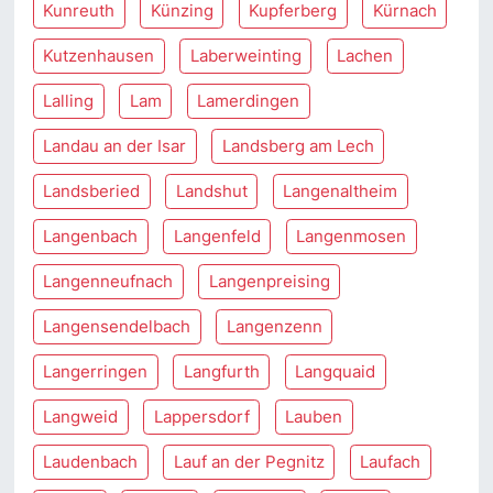
Kunreuth
Künzing
Kupferberg
Kürnach
Kutzenhausen
Laberweinting
Lachen
Lalling
Lam
Lamerdingen
Landau an der Isar
Landsberg am Lech
Landsberied
Landshut
Langenaltheim
Langenbach
Langenfeld
Langenmosen
Langenneufnach
Langenpreising
Langensendelbach
Langenzenn
Langerringen
Langfurth
Langquaid
Langweid
Lappersdorf
Lauben
Laudenbach
Lauf an der Pegnitz
Laufach