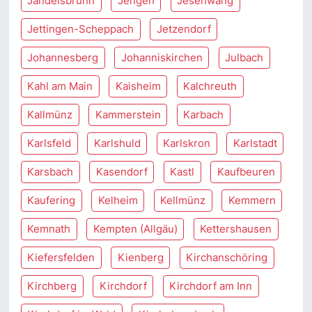
Jandelsbrunn
Jengen
Jesenwang
Jettingen-Scheppach
Jetzendorf
Johannesberg
Johanniskirchen
Julbach
Kahl am Main
Kaisheim
Kalchreuth
Kallmünz
Kammerstein
Karbach
Karlsfeld
Karlshuld
Karlskron
Karlstadt
Karsbach
Kasendorf
Kastl
Kaufbeuren
Kaufering
Kelheim
Kellmünz
Kemmern
Kemnath
Kempten (Allgäu)
Kettershausen
Kiefersfelden
Kienberg
Kirchanschöring
Kirchberg
Kirchdorf
Kirchdorf am Inn