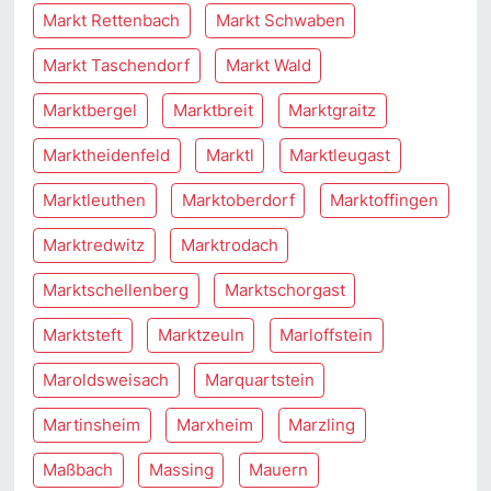
Markt Rettenbach
Markt Schwaben
Markt Taschendorf
Markt Wald
Marktbergel
Marktbreit
Marktgraitz
Marktheidenfeld
Marktl
Marktleugast
Marktleuthen
Marktoberdorf
Marktoffingen
Marktredwitz
Marktrodach
Marktschellenberg
Marktschorgast
Marktsteft
Marktzeuln
Marloffstein
Maroldsweisach
Marquartstein
Martinsheim
Marxheim
Marzling
Maßbach
Massing
Mauern