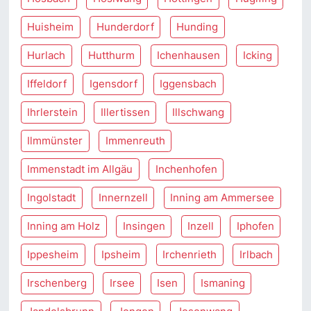
Huisheim
Hunderdorf
Hunding
Hurlach
Hutthurm
Ichenhausen
Icking
Iffeldorf
Igensdorf
Iggensbach
Ihrlerstein
Illertissen
Illschwang
Ilmmünster
Immenreuth
Immenstadt im Allgäu
Inchenhofen
Ingolstadt
Innernzell
Inning am Ammersee
Inning am Holz
Insingen
Inzell
Iphofen
Ippesheim
Ipsheim
Irchenrieth
Irlbach
Irschenberg
Irsee
Isen
Ismaning