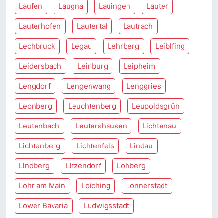
Laufen
Laugna
Lauingen
Lauter
Lauterhofen
Lautertal
Lautrach
Lechbruck
Legau
Lehrberg
Leiblfing
Leidersbach
Leinburg
Leipheim
Lengdorf
Lengenwang
Lenggries
Leonberg
Leuchtenberg
Leupoldsgrün
Leutenbach
Leutershausen
Lichtenau
Lichtenberg
Lichtenfels
Lindau
Lindberg
Litzendorf
Lohberg
Lohr am Main
Loiching
Lonnerstadt
Lower Bavaria
Ludwigsstadt