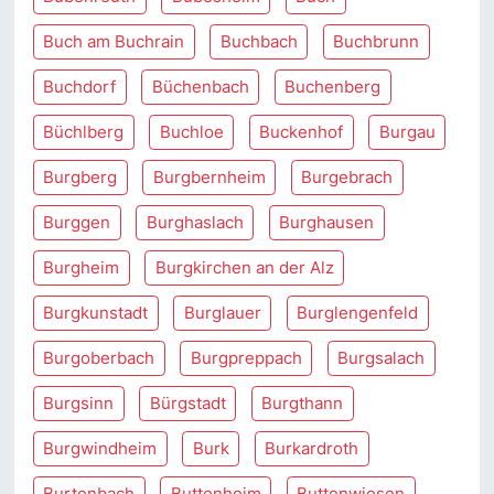
Buch am Buchrain
Buchbach
Buchbrunn
Buchdorf
Büchenbach
Buchenberg
Büchlberg
Buchloe
Buckenhof
Burgau
Burgberg
Burgbernheim
Burgebrach
Burggen
Burghaslach
Burghausen
Burgheim
Burgkirchen an der Alz
Burgkunstadt
Burglauer
Burglengenfeld
Burgoberbach
Burgpreppach
Burgsalach
Burgsinn
Bürgstadt
Burgthann
Burgwindheim
Burk
Burkardroth
Burtenbach
Buttenheim
Buttenwiesen