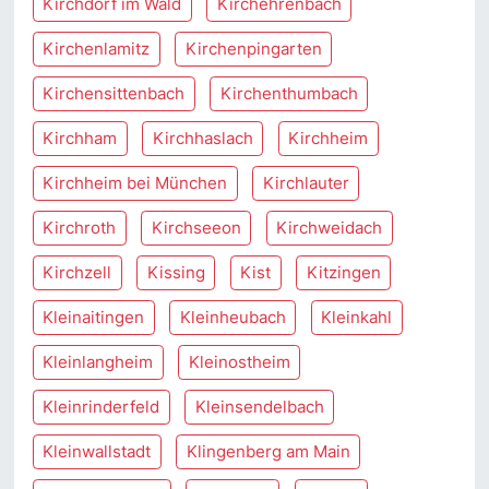
Kirchdorf im Wald
Kirchehrenbach
Kirchenlamitz
Kirchenpingarten
Kirchensittenbach
Kirchenthumbach
Kirchham
Kirchhaslach
Kirchheim
Kirchheim bei München
Kirchlauter
Kirchroth
Kirchseeon
Kirchweidach
Kirchzell
Kissing
Kist
Kitzingen
Kleinaitingen
Kleinheubach
Kleinkahl
Kleinlangheim
Kleinostheim
Kleinrinderfeld
Kleinsendelbach
Kleinwallstadt
Klingenberg am Main