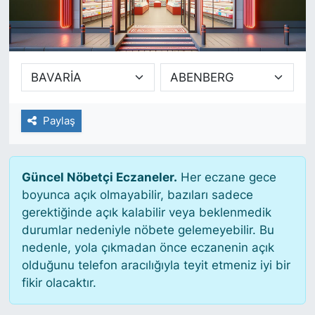
SİYASET
SAĞLIK
Paylaş
Güncel Nöbetçi Eczaneler.
Her eczane gece
boyunca açık olmayabilir, bazıları sadece
gerektiğinde açık kalabilir veya beklenmedik
durumlar nedeniyle nöbete gelemeyebilir. Bu
nedenle, yola çıkmadan önce eczanenin açık
olduğunu telefon aracılığıyla teyit etmeniz iyi bir
fikir olacaktır.