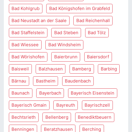
Bad Kohlgrub
Bad Königshofen im Grabfeld
Bad Neustadt an der Saale
Bad Reichenhall
Bad Staffelstein
Bad Steben
Bad Tölz
Bad Wiessee
Bad Windsheim
Bad Wörishofen
Baierbrunn
Baiersdorf
Baisweil
Balzhausen
Bamberg
Barbing
Bärnau
Bastheim
Baudenbach
Baunach
Bayerbach
Bayerisch Eisenstein
Bayerisch Gmain
Bayreuth
Bayrischzell
Bechtsrieth
Bellenberg
Benediktbeuern
Benningen
Beratzhausen
Berching