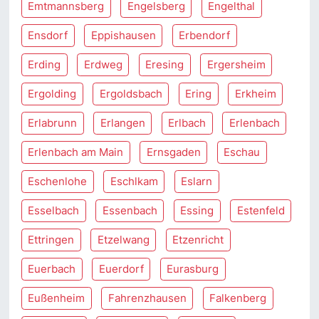
Emtmannsberg
Engelsberg
Engelthal
Ensdorf
Eppishausen
Erbendorf
Erding
Erdweg
Eresing
Ergersheim
Ergolding
Ergoldsbach
Ering
Erkheim
Erlabrunn
Erlangen
Erlbach
Erlenbach
Erlenbach am Main
Ernsgaden
Eschau
Eschenlohe
Eschlkam
Eslarn
Esselbach
Essenbach
Essing
Estenfeld
Ettringen
Etzelwang
Etzenricht
Euerbach
Euerdorf
Eurasburg
Eußenheim
Fahrenzhausen
Falkenberg