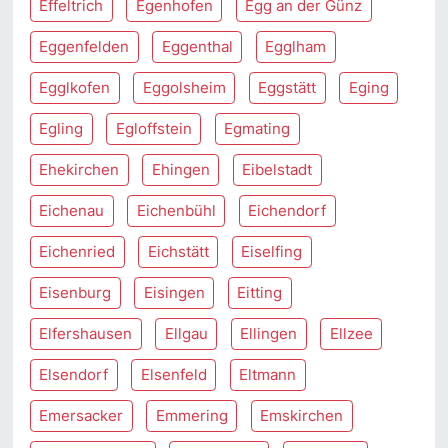
Effeltrich
Egenhofen
Egg an der Günz
Eggenfelden
Eggenthal
Egglham
Egglkofen
Eggolsheim
Eggstätt
Eging
Egling
Egloffstein
Egmating
Ehekirchen
Ehingen
Eibelstadt
Eichenau
Eichenbühl
Eichendorf
Eichenried
Eichstätt
Eiselfing
Eisenburg
Eisingen
Eitting
Elfershausen
Ellgau
Ellingen
Ellzee
Elsendorf
Elsenfeld
Eltmann
Emersacker
Emmering
Emskirchen