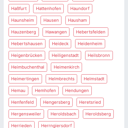
Haßfurt
Hattenhofen
Haundorf
Haunsheim
Hausen
Hausham
Hauzenberg
Hawangen
Hebertsfelden
Hebertshausen
Heideck
Heidenheim
Heigenbrücken
Heiligenstadt
Heilsbronn
Heimbuchenthal
Heimenkirch
Heimertingen
Helmbrechts
Helmstadt
Hemau
Hemhofen
Hendungen
Henfenfeld
Hengersberg
Heretsried
Hergensweiler
Heroldsbach
Heroldsberg
Herrieden
Herrngiersdorf