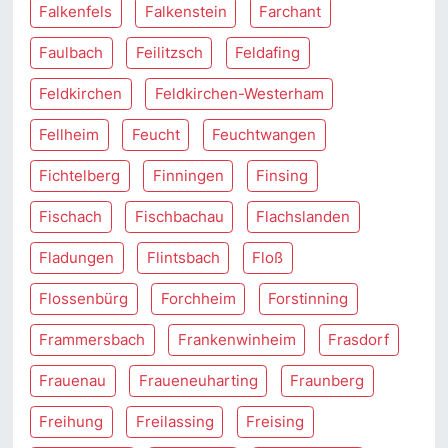
Falkenfels
Falkenstein
Farchant
Faulbach
Feilitzsch
Feldafing
Feldkirchen
Feldkirchen-Westerham
Fellheim
Feucht
Feuchtwangen
Fichtelberg
Finningen
Finsing
Fischach
Fischbachau
Flachslanden
Fladungen
Flintsbach
Floß
Flossenbürg
Forchheim
Forstinning
Frammersbach
Frankenwinheim
Frasdorf
Frauenau
Fraueneuharting
Fraunberg
Freihung
Freilassing
Freising