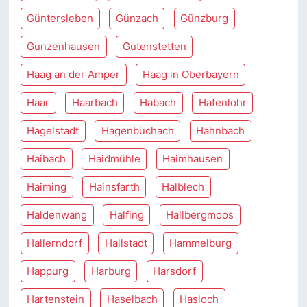
Güntersleben
Günzach
Günzburg
Gunzenhausen
Gutenstetten
Haag an der Amper
Haag in Oberbayern
Haar
Haarbach
Habach
Hafenlohr
Hagelstadt
Hagenbüchach
Hahnbach
Haibach
Haidmühle
Haimhausen
Haiming
Hainsfarth
Halblech
Haldenwang
Halfing
Hallbergmoos
Hallerndorf
Hallstadt
Hammelburg
Happurg
Harburg
Harsdorf
Hartenstein
Haselbach
Hasloch