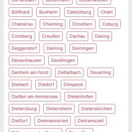
Bütthard
Buxheim
Cadolzburg
Cham
Chamerau
Chieming
Chostlarn
Coburg
Colmberg
Creußen
Dachau
Dasing
Deggendorf
Deining
Deiningen
Deisenhausen
Denklingen
Dentlein am Forst
Dettelbach
Deuerling
Diebach
Diedorf
Diespeck
Dießen am Ammersee
Dietenhofen
Dietersburg
Dietersheim
Dieterskirchen
Dietfurt
Dietmannsried
Dietramszell