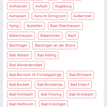
Aufhausen
Aufseß
Augsburg
Auhausen
Aura im Sinngrund
Außernzell
Aying
Aystetten
Baar-Ebenhausen
Babenhausen
Babensham
Bach
Bachhagel
Bächingen an der Brenz
Bad Abbach
Bad Aibling
Bad Alexandersbad
Bad Berneck im Fichtelgebirge
Bad Birnbach
Bad Bocklet
Bad Brückenau
Bad Endorf
Bad Feilnbach
Bad Füssing
Bad Griesbach
Bad Heilbrunn
Bad Kissingen