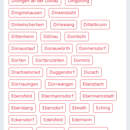
Dillingen an der Donau
Dingolfing
Dingolshausen
Dinkelsbühl
Dinkelscherben
Dirlewang
Dittelbrunn
Dittenheim
Döhlau
Dombühl
Donaustauf
Donauwörth
Donnersdorf
Dorfen
Dorfprozelten
Dormitz
Drachselsried
Duggendorf
Durach
Dürrlauingen
Dürrwangen
Ebelsbach
Ebensfeld
Ebermannsdorf
Ebermannstadt
Ebersberg
Ebersdorf
Ebnath
Eching
Eckersdorf
Edelsfeld
Ederheim