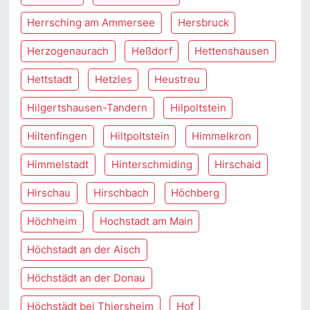
Herrsching am Ammersee
Hersbruck
Herzogenaurach
Heßdorf
Hettenshausen
Hettstadt
Hetzles
Heustreu
Hilgertshausen-Tandern
Hilpoltstein
Hiltenfingen
Hiltpoltstein
Himmelkron
Himmelstadt
Hinterschmiding
Hirschaid
Hirschau
Hirschbach
Höchberg
Höchheim
Hochstadt am Main
Höchstadt an der Aisch
Höchstädt an der Donau
Höchstädt bei Thiersheim
Hof