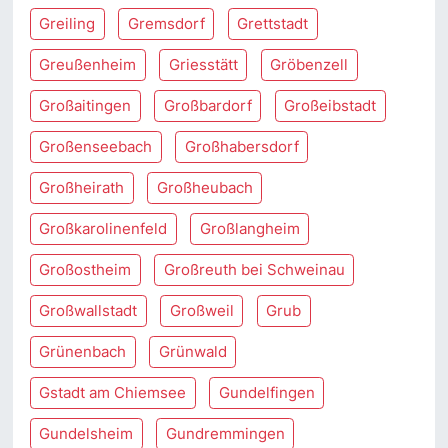
Greiling
Gremsdorf
Grettstadt
Greußenheim
Griesstätt
Gröbenzell
Großaitingen
Großbardorf
Großeibstadt
Großenseebach
Großhabersdorf
Großheirath
Großheubach
Großkarolinenfeld
Großlangheim
Großostheim
Großreuth bei Schweinau
Großwallstadt
Großweil
Grub
Grünenbach
Grünwald
Gstadt am Chiemsee
Gundelfingen
Gundelsheim
Gundremmingen