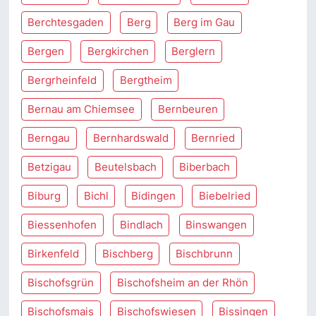
Berchtesgaden
Berg
Berg im Gau
Bergen
Bergkirchen
Berglern
Bergrheinfeld
Bergtheim
Bernau am Chiemsee
Bernbeuren
Berngau
Bernhardswald
Bernried
Betzigau
Beutelsbach
Biberbach
Biburg
Bichl
Bidingen
Biebelried
Biessenhofen
Bindlach
Binswangen
Birkenfeld
Bischberg
Bischbrunn
Bischofsgrün
Bischofsheim an der Rhön
Bischofsmais
Bischofswiesen
Bissingen