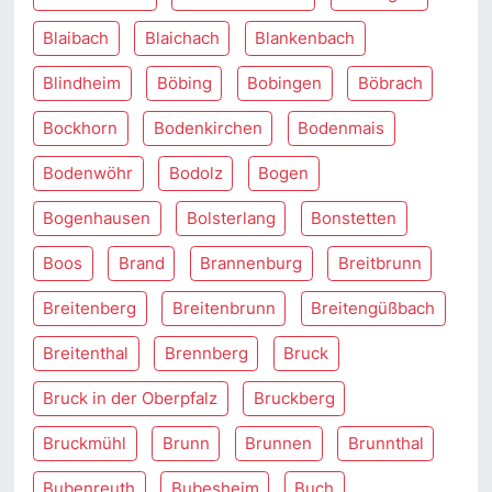
Blaibach
Blaichach
Blankenbach
Blindheim
Böbing
Bobingen
Böbrach
Bockhorn
Bodenkirchen
Bodenmais
Bodenwöhr
Bodolz
Bogen
Bogenhausen
Bolsterlang
Bonstetten
Boos
Brand
Brannenburg
Breitbrunn
Breitenberg
Breitenbrunn
Breitengüßbach
Breitenthal
Brennberg
Bruck
Bruck in der Oberpfalz
Bruckberg
Bruckmühl
Brunn
Brunnen
Brunnthal
Bubenreuth
Bubesheim
Buch