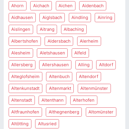
Ahorn
Aichach
Aichen
Aidenbach
Aidhausen
Aiglsbach
Aindling
Ainring
Aislingen
Aitrang
Albaching
Albertshofen
Aldersbach
Alerheim
Alesheim
Aletshausen
Alfeld
Allersberg
Allershausen
Alling
Altdorf
Alteglofsheim
Altenbuch
Altendorf
Altenkunstadt
Altenmarkt
Altenmünster
Altenstadt
Altenthann
Alterhofen
Altfraunhofen
Althegnenberg
Altomünster
Altötting
Altusried