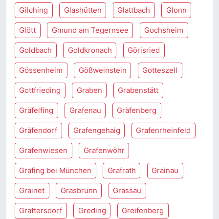
Gilching
Glashütten
Glattbach
Glonn
Glött
Gmund am Tegernsee
Gochsheim
Goldbach
Goldkronach
Görisried
Gössenheim
Gößweinstein
Gotteszell
Gottfrieding
Graben
Grabenstätt
Gräfelfing
Grafenau
Gräfenberg
Gräfendorf
Grafengehaig
Grafenrheinfeld
Grafenwiesen
Grafenwöhr
Grafing bei München
Grafrath
Grainau
Grainet
Grasbrunn
Grassau
Grattersdorf
Greding
Greifenberg