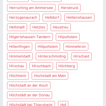
Herrsching am Ammersee
Hersbruck
Herzogenaurach
Heßdorf
Hettenshausen
Hettstadt
Hetzles
Heustreu
Hilgertshausen-Tandern
Hilpoltstein
Hiltenfingen
Hiltpoltstein
Himmelkron
Himmelstadt
Hinterschmiding
Hirschaid
Hirschau
Hirschbach
Höchberg
Höchheim
Hochstadt am Main
Höchstadt an der Aisch
Höchstädt an der Donau
Höchstädt bei Thiersheim
Hof