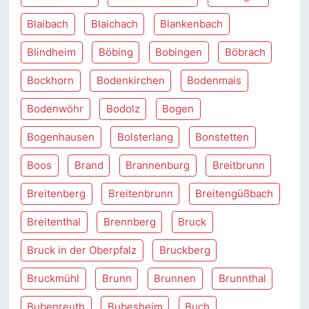
Blaibach
Blaichach
Blankenbach
Blindheim
Böbing
Bobingen
Böbrach
Bockhorn
Bodenkirchen
Bodenmais
Bodenwöhr
Bodolz
Bogen
Bogenhausen
Bolsterlang
Bonstetten
Boos
Brand
Brannenburg
Breitbrunn
Breitenberg
Breitenbrunn
Breitengüßbach
Breitenthal
Brennberg
Bruck
Bruck in der Oberpfalz
Bruckberg
Bruckmühl
Brunn
Brunnen
Brunnthal
Bubenreuth
Bubesheim
Buch