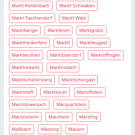
Markt Rettenbach
Markt Schwaben
Markt Taschendorf
Markt Wald
Marktbergel
Marktbreit
Marktgraitz
Marktheidenfeld
Marktl
Marktleugast
Marktleuthen
Marktoberdorf
Marktoffingen
Marktredwitz
Marktrodach
Marktschellenberg
Marktschorgast
Marktsteft
Marktzeuln
Marloffstein
Maroldsweisach
Marquartstein
Martinsheim
Marxheim
Marzling
Maßbach
Massing
Mauern