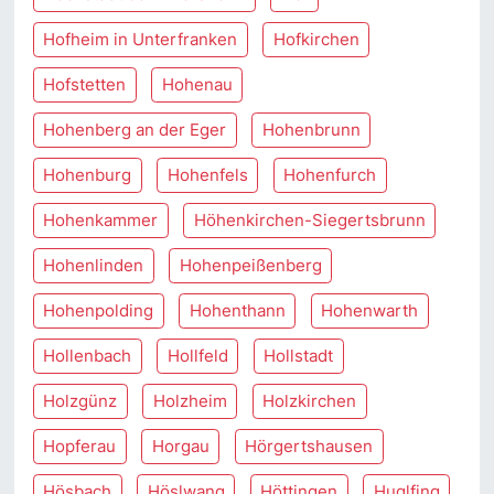
Hofheim in Unterfranken
Hofkirchen
Hofstetten
Hohenau
Hohenberg an der Eger
Hohenbrunn
Hohenburg
Hohenfels
Hohenfurch
Hohenkammer
Höhenkirchen-Siegertsbrunn
Hohenlinden
Hohenpeißenberg
Hohenpolding
Hohenthann
Hohenwarth
Hollenbach
Hollfeld
Hollstadt
Holzgünz
Holzheim
Holzkirchen
Hopferau
Horgau
Hörgertshausen
Hösbach
Höslwang
Höttingen
Huglfing