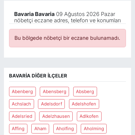
Bavaria Bavaria
09 Ağustos 2026 Pazar
nöbetçi eczane adres, telefon ve konumları
Bu bölgede nöbetçi bir eczane bulunamadı.
BAVARIA DIĞER İLÇELER
Abenberg
Abensberg
Absberg
Achslach
Adelsdorf
Adelshofen
Adelsried
Adelzhausen
Adlkofen
Affing
Aham
Aholfing
Aholming