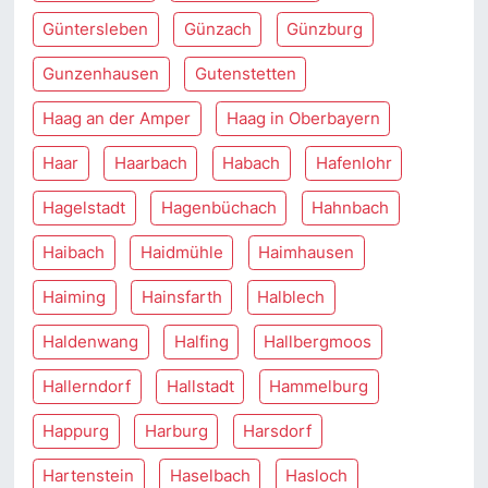
Güntersleben
Günzach
Günzburg
Gunzenhausen
Gutenstetten
Haag an der Amper
Haag in Oberbayern
Haar
Haarbach
Habach
Hafenlohr
Hagelstadt
Hagenbüchach
Hahnbach
Haibach
Haidmühle
Haimhausen
Haiming
Hainsfarth
Halblech
Haldenwang
Halfing
Hallbergmoos
Hallerndorf
Hallstadt
Hammelburg
Happurg
Harburg
Harsdorf
Hartenstein
Haselbach
Hasloch