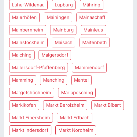
Luhe-Wildenau
Lupburg
Mähring
Maierhöfen
Maihingen
Mainaschaff
Mainbernheim
Mainburg
Mainleus
Mainstockheim
Maisach
Maitenbeth
Malching
Malgersdorf
Mallersdorf-Pfaffenberg
Mammendorf
Mamming
Manching
Mantel
Margetshöchheim
Mariaposching
Marklkofen
Markt Berolzheim
Markt Bibart
Markt Einersheim
Markt Erlbach
Markt Indersdorf
Markt Nordheim