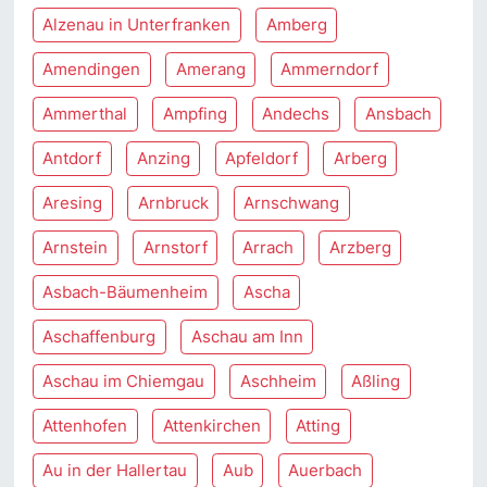
Alzenau in Unterfranken
Amberg
Amendingen
Amerang
Ammerndorf
Ammerthal
Ampfing
Andechs
Ansbach
Antdorf
Anzing
Apfeldorf
Arberg
Aresing
Arnbruck
Arnschwang
Arnstein
Arnstorf
Arrach
Arzberg
Asbach-Bäumenheim
Ascha
Aschaffenburg
Aschau am Inn
Aschau im Chiemgau
Aschheim
Aßling
Attenhofen
Attenkirchen
Atting
Au in der Hallertau
Aub
Auerbach