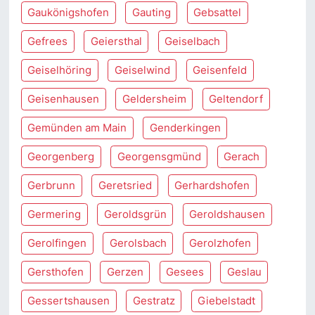
Gaukönigshofen
Gauting
Gebsattel
Gefrees
Geiersthal
Geiselbach
Geiselhöring
Geiselwind
Geisenfeld
Geisenhausen
Geldersheim
Geltendorf
Gemünden am Main
Genderkingen
Georgenberg
Georgensgmünd
Gerach
Gerbrunn
Geretsried
Gerhardshofen
Germering
Geroldsgrün
Geroldshausen
Gerolfingen
Gerolsbach
Gerolzhofen
Gersthofen
Gerzen
Gesees
Geslau
Gessertshausen
Gestratz
Giebelstadt