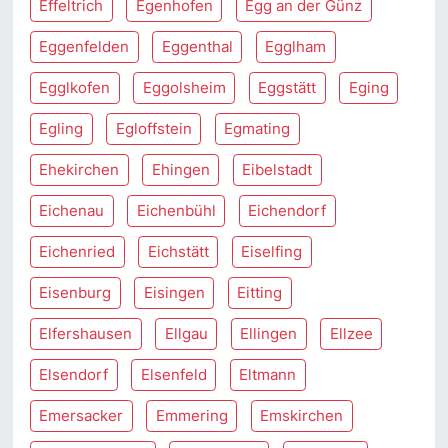
Effeltrich
Egenhofen
Egg an der Günz
Eggenfelden
Eggenthal
Egglham
Egglkofen
Eggolsheim
Eggstätt
Eging
Egling
Egloffstein
Egmating
Ehekirchen
Ehingen
Eibelstadt
Eichenau
Eichenbühl
Eichendorf
Eichenried
Eichstätt
Eiselfing
Eisenburg
Eisingen
Eitting
Elfershausen
Ellgau
Ellingen
Ellzee
Elsendorf
Elsenfeld
Eltmann
Emersacker
Emmering
Emskirchen