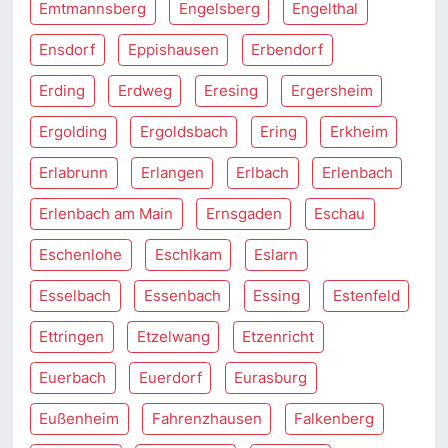
Emtmannsberg
Engelsberg
Engelthal
Ensdorf
Eppishausen
Erbendorf
Erding
Erdweg
Eresing
Ergersheim
Ergolding
Ergoldsbach
Ering
Erkheim
Erlabrunn
Erlangen
Erlbach
Erlenbach
Erlenbach am Main
Ernsgaden
Eschau
Eschenlohe
Eschlkam
Eslarn
Esselbach
Essenbach
Essing
Estenfeld
Ettringen
Etzelwang
Etzenricht
Euerbach
Euerdorf
Eurasburg
Eußenheim
Fahrenzhausen
Falkenberg