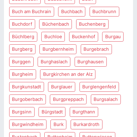
Buch am Buchrain
Buchbach
Buchbrunn
Buchdorf
Büchenbach
Buchenberg
Büchlberg
Buchloe
Buckenhof
Burgau
Burgberg
Burgbernheim
Burgebrach
Burggen
Burghaslach
Burghausen
Burgheim
Burgkirchen an der Alz
Burgkunstadt
Burglauer
Burglengenfeld
Burgoberbach
Burgpreppach
Burgsalach
Burgsinn
Bürgstadt
Burgthann
Burgwindheim
Burk
Burkardroth
Burtenbach
Buttenheim
Buttenwiesen