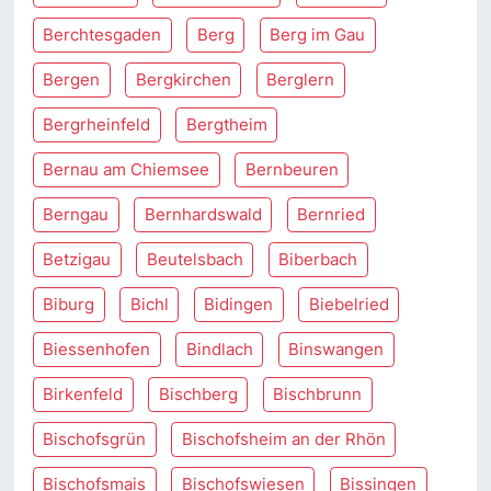
Berchtesgaden
Berg
Berg im Gau
Bergen
Bergkirchen
Berglern
Bergrheinfeld
Bergtheim
Bernau am Chiemsee
Bernbeuren
Berngau
Bernhardswald
Bernried
Betzigau
Beutelsbach
Biberbach
Biburg
Bichl
Bidingen
Biebelried
Biessenhofen
Bindlach
Binswangen
Birkenfeld
Bischberg
Bischbrunn
Bischofsgrün
Bischofsheim an der Rhön
Bischofsmais
Bischofswiesen
Bissingen