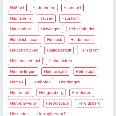
Haßfurt
Hattenhofen
Haundorf
Haunsheim
Hausen
Hausham
Hauzenberg
Hawangen
Hebertsfelden
Hebertshausen
Heideck
Heidenheim
Heigenbrücken
Heiligenstadt
Heilsbronn
Heimbuchenthal
Heimenkirch
Heimertingen
Helmbrechts
Helmstadt
Hemau
Hemhofen
Hendungen
Henfenfeld
Hengersberg
Heretsried
Hergensweiler
Heroldsbach
Heroldsberg
Herrieden
Herrngiersdorf