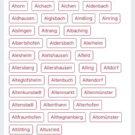
Ahorn
Aichach
Aichen
Aidenbach
Aidhausen
Aiglsbach
Aindling
Ainring
Aislingen
Aitrang
Albaching
Albertshofen
Aldersbach
Alerheim
Alesheim
Aletshausen
Alfeld
Allersberg
Allershausen
Alling
Altdorf
Alteglofsheim
Altenbuch
Altendorf
Altenkunstadt
Altenmarkt
Altenmünster
Altenstadt
Altenthann
Alterhofen
Altfraunhofen
Althegnenberg
Altomünster
Altötting
Altusried