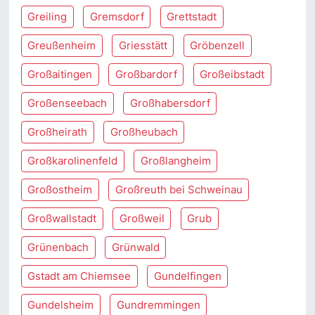
Greiling
Gremsdorf
Grettstadt
Greußenheim
Griesstätt
Gröbenzell
Großaitingen
Großbardorf
Großeibstadt
Großenseebach
Großhabersdorf
Großheirath
Großheubach
Großkarolinenfeld
Großlangheim
Großostheim
Großreuth bei Schweinau
Großwallstadt
Großweil
Grub
Grünenbach
Grünwald
Gstadt am Chiemsee
Gundelfingen
Gundelsheim
Gundremmingen