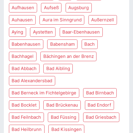
Aufhausen
Aufseß
Augsburg
Auhausen
Aura im Sinngrund
Außernzell
Aying
Aystetten
Baar-Ebenhausen
Babenhausen
Babensham
Bach
Bachhagel
Bächingen an der Brenz
Bad Abbach
Bad Aibling
Bad Alexandersbad
Bad Berneck im Fichtelgebirge
Bad Birnbach
Bad Bocklet
Bad Brückenau
Bad Endorf
Bad Feilnbach
Bad Füssing
Bad Griesbach
Bad Heilbrunn
Bad Kissingen