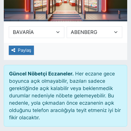
SİYASET
SAĞLIK
Paylaş
Güncel Nöbetçi Eczaneler.
Her eczane gece
boyunca açık olmayabilir, bazıları sadece
gerektiğinde açık kalabilir veya beklenmedik
durumlar nedeniyle nöbete gelemeyebilir. Bu
nedenle, yola çıkmadan önce eczanenin açık
olduğunu telefon aracılığıyla teyit etmeniz iyi bir
fikir olacaktır.