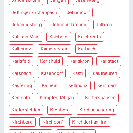
Jandelsbrunn
Jengen
Jesenwang
Jettingen-Scheppach
Jetzendorf
Johannesberg
Johanniskirchen
Julbach
Kahl am Main
Kaisheim
Kalchreuth
Kallmünz
Kammerstein
Karbach
Karlsfeld
Karlshuld
Karlskron
Karlstadt
Karsbach
Kasendorf
Kastl
Kaufbeuren
Kaufering
Kelheim
Kellmünz
Kemmern
Kemnath
Kempten (Allgäu)
Kettershausen
Kiefersfelden
Kienberg
Kirchanschöring
Kirchberg
Kirchdorf
Kirchdorf am Inn