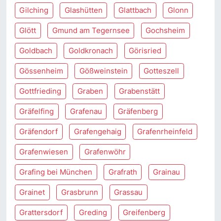
Gilching
Glashütten
Glattbach
Glonn
Glött
Gmund am Tegernsee
Gochsheim
Goldbach
Goldkronach
Görisried
Gössenheim
Gößweinstein
Gotteszell
Gottfrieding
Graben
Grabenstätt
Gräfelfing
Grafenau
Gräfenberg
Gräfendorf
Grafengehaig
Grafenrheinfeld
Grafenwiesen
Grafenwöhr
Grafing bei München
Grafrath
Grainau
Grainet
Grasbrunn
Grassau
Grattersdorf
Greding
Greifenberg