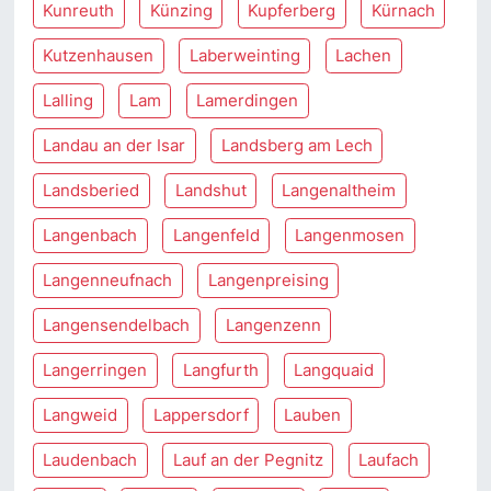
Kunreuth
Künzing
Kupferberg
Kürnach
Kutzenhausen
Laberweinting
Lachen
Lalling
Lam
Lamerdingen
Landau an der Isar
Landsberg am Lech
Landsberied
Landshut
Langenaltheim
Langenbach
Langenfeld
Langenmosen
Langenneufnach
Langenpreising
Langensendelbach
Langenzenn
Langerringen
Langfurth
Langquaid
Langweid
Lappersdorf
Lauben
Laudenbach
Lauf an der Pegnitz
Laufach