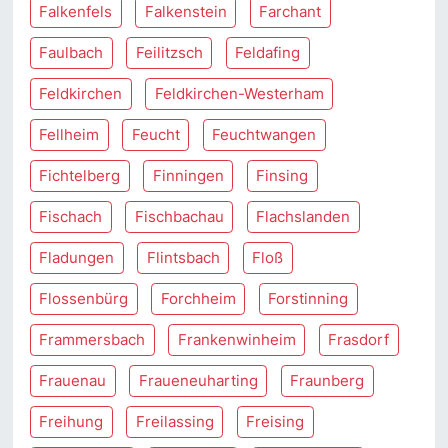
Falkenfels
Falkenstein
Farchant
Faulbach
Feilitzsch
Feldafing
Feldkirchen
Feldkirchen-Westerham
Fellheim
Feucht
Feuchtwangen
Fichtelberg
Finningen
Finsing
Fischach
Fischbachau
Flachslanden
Fladungen
Flintsbach
Floß
Flossenbürg
Forchheim
Forstinning
Frammersbach
Frankenwinheim
Frasdorf
Frauenau
Fraueneuharting
Fraunberg
Freihung
Freilassing
Freising