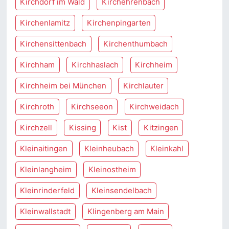
Kirchdorf im Wald
Kirchehrenbach
Kirchenlamitz
Kirchenpingarten
Kirchensittenbach
Kirchenthumbach
Kirchham
Kirchhaslach
Kirchheim
Kirchheim bei München
Kirchlauter
Kirchroth
Kirchseeon
Kirchweidach
Kirchzell
Kissing
Kist
Kitzingen
Kleinaitingen
Kleinheubach
Kleinkahl
Kleinlangheim
Kleinostheim
Kleinrinderfeld
Kleinsendelbach
Kleinwallstadt
Klingenberg am Main