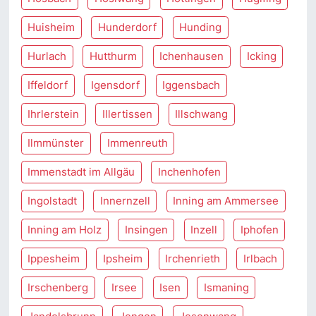
Huisheim
Hunderdorf
Hunding
Hurlach
Hutthurm
Ichenhausen
Icking
Iffeldorf
Igensdorf
Iggensbach
Ihrlerstein
Illertissen
Illschwang
Ilmmünster
Immenreuth
Immenstadt im Allgäu
Inchenhofen
Ingolstadt
Innernzell
Inning am Ammersee
Inning am Holz
Insingen
Inzell
Iphofen
Ippesheim
Ipsheim
Irchenrieth
Irlbach
Irschenberg
Irsee
Isen
Ismaning