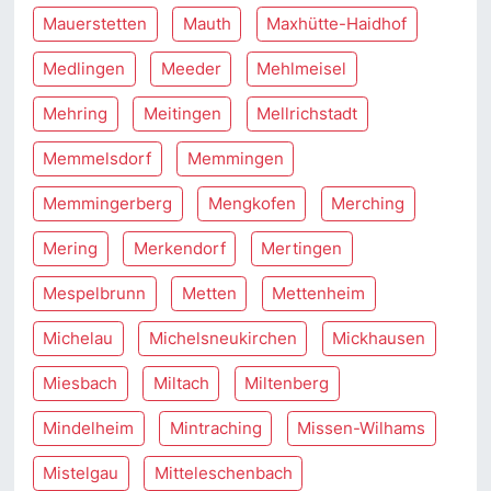
Mauerstetten
Mauth
Maxhütte-Haidhof
Medlingen
Meeder
Mehlmeisel
Mehring
Meitingen
Mellrichstadt
Memmelsdorf
Memmingen
Memmingerberg
Mengkofen
Merching
Mering
Merkendorf
Mertingen
Mespelbrunn
Metten
Mettenheim
Michelau
Michelsneukirchen
Mickhausen
Miesbach
Miltach
Miltenberg
Mindelheim
Mintraching
Missen-Wilhams
Mistelgau
Mitteleschenbach