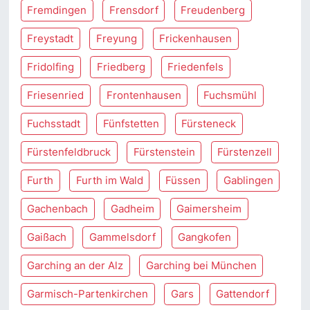
Fremdingen
Frensdorf
Freudenberg
Freystadt
Freyung
Frickenhausen
Fridolfing
Friedberg
Friedenfels
Friesenried
Frontenhausen
Fuchsmühl
Fuchsstadt
Fünfstetten
Fürsteneck
Fürstenfeldbruck
Fürstenstein
Fürstenzell
Furth
Furth im Wald
Füssen
Gablingen
Gachenbach
Gadheim
Gaimersheim
Gaißach
Gammelsdorf
Gangkofen
Garching an der Alz
Garching bei München
Garmisch-Partenkirchen
Gars
Gattendorf