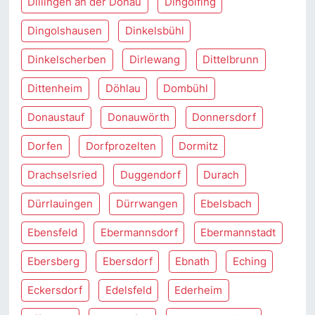
Dillingen an der Donau
Dingolfing
Dingolshausen
Dinkelsbühl
Dinkelscherben
Dirlewang
Dittelbrunn
Dittenheim
Döhlau
Dombühl
Donaustauf
Donauwörth
Donnersdorf
Dorfen
Dorfprozelten
Dormitz
Drachselsried
Duggendorf
Durach
Dürrlauingen
Dürrwangen
Ebelsbach
Ebensfeld
Ebermannsdorf
Ebermannstadt
Ebersberg
Ebersdorf
Ebnath
Eching
Eckersdorf
Edelsfeld
Ederheim