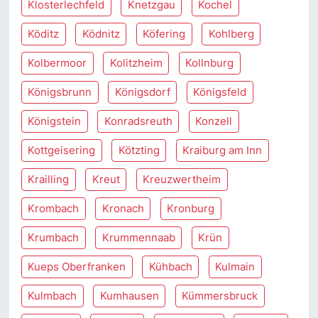
Klosterlechfeld
Knetzgau
Kochel
Köditz
Ködnitz
Köfering
Kohlberg
Kolbermoor
Kolitzheim
Kollnburg
Königsbrunn
Königsdorf
Königsfeld
Königstein
Konradsreuth
Konzell
Kottgeisering
Kötzting
Kraiburg am Inn
Krailling
Kreut
Kreuzwertheim
Krombach
Kronach
Kronburg
Krumbach
Krummennaab
Krün
Kueps Oberfranken
Kühbach
Kulmain
Kulmbach
Kumhausen
Kümmersbruck