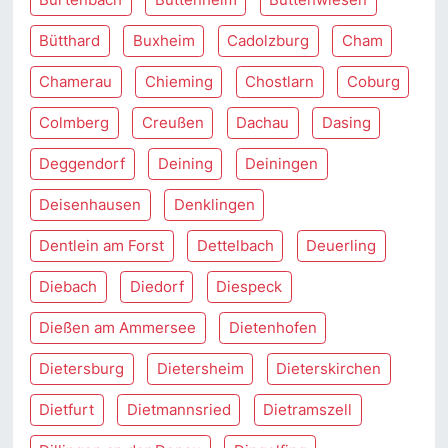
Bütthard
Buxheim
Cadolzburg
Cham
Chamerau
Chieming
Chostlarn
Coburg
Colmberg
Creußen
Dachau
Dasing
Deggendorf
Deining
Deiningen
Deisenhausen
Denklingen
Dentlein am Forst
Dettelbach
Deuerling
Diebach
Diedorf
Diespeck
Dießen am Ammersee
Dietenhofen
Dietersburg
Dietersheim
Dieterskirchen
Dietfurt
Dietmannsried
Dietramszell