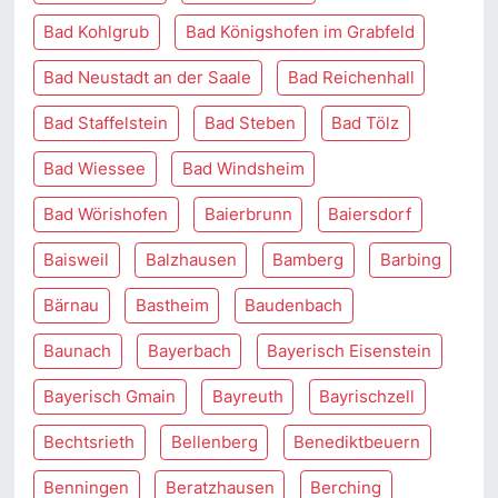
Bad Kohlgrub
Bad Königshofen im Grabfeld
Bad Neustadt an der Saale
Bad Reichenhall
Bad Staffelstein
Bad Steben
Bad Tölz
Bad Wiessee
Bad Windsheim
Bad Wörishofen
Baierbrunn
Baiersdorf
Baisweil
Balzhausen
Bamberg
Barbing
Bärnau
Bastheim
Baudenbach
Baunach
Bayerbach
Bayerisch Eisenstein
Bayerisch Gmain
Bayreuth
Bayrischzell
Bechtsrieth
Bellenberg
Benediktbeuern
Benningen
Beratzhausen
Berching