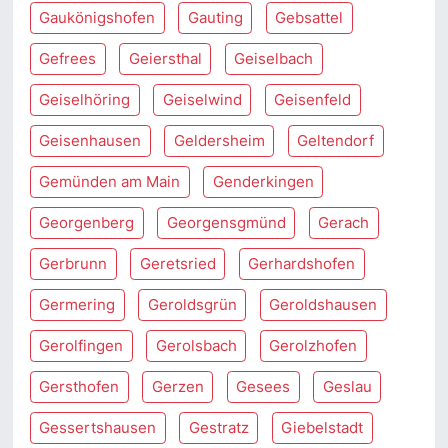
Gaukönigshofen
Gauting
Gebsattel
Gefrees
Geiersthal
Geiselbach
Geiselhöring
Geiselwind
Geisenfeld
Geisenhausen
Geldersheim
Geltendorf
Gemünden am Main
Genderkingen
Georgenberg
Georgensgmünd
Gerach
Gerbrunn
Geretsried
Gerhardshofen
Germering
Geroldsgrün
Geroldshausen
Gerolfingen
Gerolsbach
Gerolzhofen
Gersthofen
Gerzen
Gesees
Geslau
Gessertshausen
Gestratz
Giebelstadt