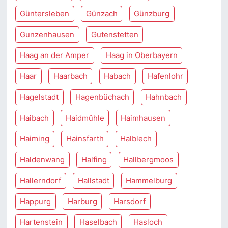
Güntersleben
Günzach
Günzburg
Gunzenhausen
Gutenstetten
Haag an der Amper
Haag in Oberbayern
Haar
Haarbach
Habach
Hafenlohr
Hagelstadt
Hagenbüchach
Hahnbach
Haibach
Haidmühle
Haimhausen
Haiming
Hainsfarth
Halblech
Haldenwang
Halfing
Hallbergmoos
Hallerndorf
Hallstadt
Hammelburg
Happurg
Harburg
Harsdorf
Hartenstein
Haselbach
Hasloch