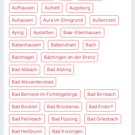
Aufhausen
Aufseß
Augsburg
Auhausen
Aura im Sinngrund
Außernzell
Aying
Aystetten
Baar-Ebenhausen
Babenhausen
Babensham
Bach
Bachhagel
Bächingen an der Brenz
Bad Abbach
Bad Aibling
Bad Alexandersbad
Bad Berneck im Fichtelgebirge
Bad Birnbach
Bad Bocklet
Bad Brückenau
Bad Endorf
Bad Feilnbach
Bad Füssing
Bad Griesbach
Bad Heilbrunn
Bad Kissingen