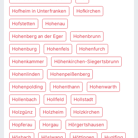
Hofheim in Unterfranken
Hofkirchen
Hofstetten
Hohenau
Hohenberg an der Eger
Hohenbrunn
Hohenburg
Hohenfels
Hohenfurch
Hohenkammer
Höhenkirchen-Siegertsbrunn
Hohenlinden
Hohenpeißenberg
Hohenpolding
Hohenthann
Hohenwarth
Hollenbach
Hollfeld
Hollstadt
Holzgünz
Holzheim
Holzkirchen
Hopferau
Horgau
Hörgertshausen
Hösbach
Höslwang
Höttingen
Huglfing