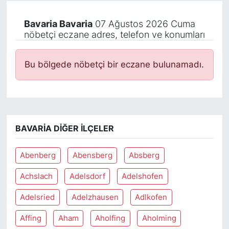
Bavaria Bavaria
07 Ağustos 2026 Cuma
nöbetçi eczane adres, telefon ve konumları
Bu bölgede nöbetçi bir eczane bulunamadı.
BAVARIA DIĞER İLÇELER
Abenberg
Abensberg
Absberg
Achslach
Adelsdorf
Adelshofen
Adelsried
Adelzhausen
Adlkofen
Affing
Aham
Aholfing
Aholming