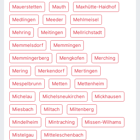
Mauerstetten
Mauth
Maxhütte-Haidhof
Medlingen
Meeder
Mehlmeisel
Mehring
Meitingen
Mellrichstadt
Memmelsdorf
Memmingen
Memmingerberg
Mengkofen
Merching
Mering
Merkendorf
Mertingen
Mespelbrunn
Metten
Mettenheim
Michelau
Michelsneukirchen
Mickhausen
Miesbach
Miltach
Miltenberg
Mindelheim
Mintraching
Missen-Wilhams
Mistelgau
Mitteleschenbach