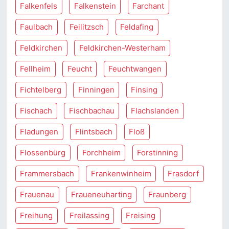
Falkenfels
Falkenstein
Farchant
Faulbach
Feilitzsch
Feldafing
Feldkirchen
Feldkirchen-Westerham
Fellheim
Feucht
Feuchtwangen
Fichtelberg
Finningen
Finsing
Fischach
Fischbachau
Flachslanden
Fladungen
Flintsbach
Floß
Flossenbürg
Forchheim
Forstinning
Frammersbach
Frankenwinheim
Frasdorf
Frauenau
Fraueneuharting
Fraunberg
Freihung
Freilassing
Freising