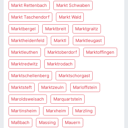
Markt Rettenbach
Markt Schwaben
Markt Taschendorf
Markt Wald
Marktbergel
Marktbreit
Marktgraitz
Marktheidenfeld
Marktl
Marktleugast
Marktleuthen
Marktoberdorf
Marktoffingen
Marktredwitz
Marktrodach
Marktschellenberg
Marktschorgast
Marktsteft
Marktzeuln
Marloffstein
Maroldsweisach
Marquartstein
Martinsheim
Marxheim
Marzling
Maßbach
Massing
Mauern