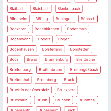
Blaibach
Blaichach
Blankenbach
Blindheim
Böbing
Bobingen
Böbrach
Bockhorn
Bodenkirchen
Bodenmais
Bodenwöhr
Bodolz
Bogen
Bogenhausen
Bolsterlang
Bonstetten
Boos
Brand
Brannenburg
Breitbrunn
Breitenberg
Breitenbrunn
Breitengüßbach
Breitenthal
Brennberg
Bruck
Bruck in der Oberpfalz
Bruckberg
Bruckmühl
Brunn
Brunnen
Brunnthal
Bubenreuth
Bubesheim
Buch