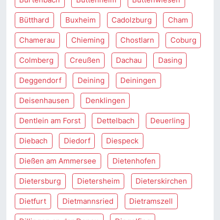
Bütthard
Buxheim
Cadolzburg
Cham
Chamerau
Chieming
Chostlarn
Coburg
Colmberg
Creußen
Dachau
Dasing
Deggendorf
Deining
Deiningen
Deisenhausen
Denklingen
Dentlein am Forst
Dettelbach
Deuerling
Diebach
Diedorf
Diespeck
Dießen am Ammersee
Dietenhofen
Dietersburg
Dietersheim
Dieterskirchen
Dietfurt
Dietmannsried
Dietramszell