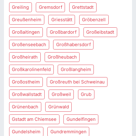
Greiling
Gremsdorf
Grettstadt
Greußenheim
Griesstätt
Gröbenzell
Großaitingen
Großbardorf
Großeibstadt
Großenseebach
Großhabersdorf
Großheirath
Großheubach
Großkarolinenfeld
Großlangheim
Großostheim
Großreuth bei Schweinau
Großwallstadt
Großweil
Grub
Grünenbach
Grünwald
Gstadt am Chiemsee
Gundelfingen
Gundelsheim
Gundremmingen