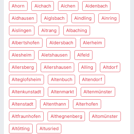
Ahorn
Aichach
Aichen
Aidenbach
Aidhausen
Aiglsbach
Aindling
Ainring
Aislingen
Aitrang
Albaching
Albertshofen
Aldersbach
Alerheim
Alesheim
Aletshausen
Alfeld
Allersberg
Allershausen
Alling
Altdorf
Alteglofsheim
Altenbuch
Altendorf
Altenkunstadt
Altenmarkt
Altenmünster
Altenstadt
Altenthann
Alterhofen
Altfraunhofen
Althegnenberg
Altomünster
Altötting
Altusried