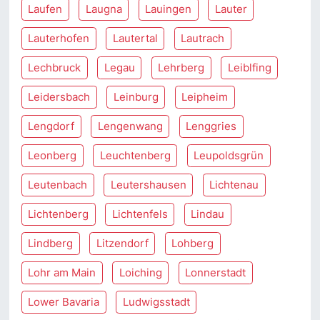
Laufen
Laugna
Lauingen
Lauter
Lauterhofen
Lautertal
Lautrach
Lechbruck
Legau
Lehrberg
Leiblfing
Leidersbach
Leinburg
Leipheim
Lengdorf
Lengenwang
Lenggries
Leonberg
Leuchtenberg
Leupoldsgrün
Leutenbach
Leutershausen
Lichtenau
Lichtenberg
Lichtenfels
Lindau
Lindberg
Litzendorf
Lohberg
Lohr am Main
Loiching
Lonnerstadt
Lower Bavaria
Ludwigsstadt