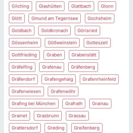
Gilching
Glashütten
Glattbach
Glonn
Glött
Gmund am Tegernsee
Gochsheim
Goldbach
Goldkronach
Görisried
Gössenheim
Gößweinstein
Gotteszell
Gottfrieding
Graben
Grabenstätt
Gräfelfing
Grafenau
Gräfenberg
Gräfendorf
Grafengehaig
Grafenrheinfeld
Grafenwiesen
Grafenwöhr
Grafing bei München
Grafrath
Grainau
Grainet
Grasbrunn
Grassau
Grattersdorf
Greding
Greifenberg