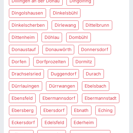
Dillingen an der Donau
Dingolfing
Dingolshausen
Dinkelsbühl
Dinkelscherben
Dirlewang
Dittelbrunn
Dittenheim
Döhlau
Dombühl
Donaustauf
Donauwörth
Donnersdorf
Dorfen
Dorfprozelten
Dormitz
Drachselsried
Duggendorf
Durach
Dürrlauingen
Dürrwangen
Ebelsbach
Ebensfeld
Ebermannsdorf
Ebermannstadt
Ebersberg
Ebersdorf
Ebnath
Eching
Eckersdorf
Edelsfeld
Ederheim