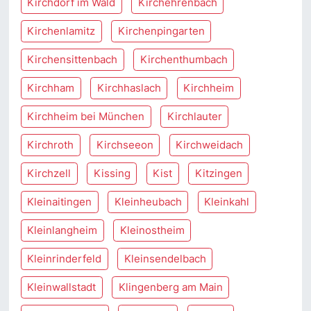
Kirchdorf im Wald
Kirchehrenbach
Kirchenlamitz
Kirchenpingarten
Kirchensittenbach
Kirchenthumbach
Kirchham
Kirchhaslach
Kirchheim
Kirchheim bei München
Kirchlauter
Kirchroth
Kirchseeon
Kirchweidach
Kirchzell
Kissing
Kist
Kitzingen
Kleinaitingen
Kleinheubach
Kleinkahl
Kleinlangheim
Kleinostheim
Kleinrinderfeld
Kleinsendelbach
Kleinwallstadt
Klingenberg am Main