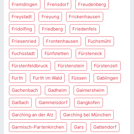
Fremdingen
Frensdorf
Freudenberg
Freystadt
Freyung
Frickenhausen
Fridolfing
Friedberg
Friedenfels
Friesenried
Frontenhausen
Fuchsmühl
Fuchsstadt
Fünfstetten
Fürsteneck
Fürstenfeldbruck
Fürstenstein
Fürstenzell
Furth
Furth im Wald
Füssen
Gablingen
Gachenbach
Gadheim
Gaimersheim
Gaißach
Gammelsdorf
Gangkofen
Garching an der Alz
Garching bei München
Garmisch-Partenkirchen
Gars
Gattendorf