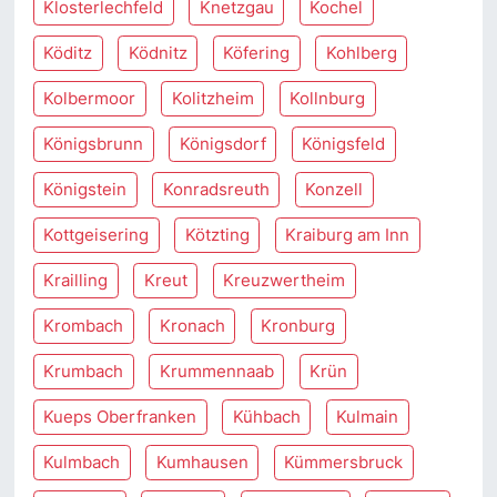
Klosterlechfeld
Knetzgau
Kochel
Köditz
Ködnitz
Köfering
Kohlberg
Kolbermoor
Kolitzheim
Kollnburg
Königsbrunn
Königsdorf
Königsfeld
Königstein
Konradsreuth
Konzell
Kottgeisering
Kötzting
Kraiburg am Inn
Krailling
Kreut
Kreuzwertheim
Krombach
Kronach
Kronburg
Krumbach
Krummennaab
Krün
Kueps Oberfranken
Kühbach
Kulmain
Kulmbach
Kumhausen
Kümmersbruck