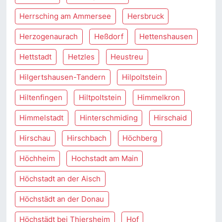
Herrsching am Ammersee
Hersbruck
Herzogenaurach
Heßdorf
Hettenshausen
Hettstadt
Hetzles
Heustreu
Hilgertshausen-Tandern
Hilpoltstein
Hiltenfingen
Hiltpoltstein
Himmelkron
Himmelstadt
Hinterschmiding
Hirschaid
Hirschau
Hirschbach
Höchberg
Höchheim
Hochstadt am Main
Höchstadt an der Aisch
Höchstädt an der Donau
Höchstädt bei Thiersheim
Hof