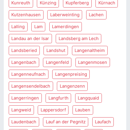
Kunreuth
Künzing
Kupferberg
Kürnach
Kutzenhausen
Laberweinting
Lachen
Lalling
Lam
Lamerdingen
Landau an der Isar
Landsberg am Lech
Landsberied
Landshut
Langenaltheim
Langenbach
Langenfeld
Langenmosen
Langenneufnach
Langenpreising
Langensendelbach
Langenzenn
Langerringen
Langfurth
Langquaid
Langweid
Lappersdorf
Lauben
Laudenbach
Lauf an der Pegnitz
Laufach