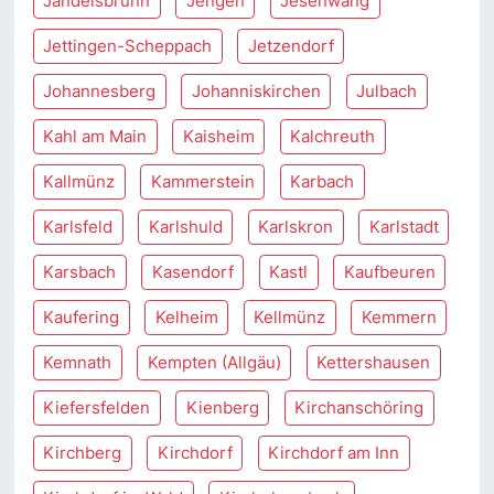
Jandelsbrunn
Jengen
Jesenwang
Jettingen-Scheppach
Jetzendorf
Johannesberg
Johanniskirchen
Julbach
Kahl am Main
Kaisheim
Kalchreuth
Kallmünz
Kammerstein
Karbach
Karlsfeld
Karlshuld
Karlskron
Karlstadt
Karsbach
Kasendorf
Kastl
Kaufbeuren
Kaufering
Kelheim
Kellmünz
Kemmern
Kemnath
Kempten (Allgäu)
Kettershausen
Kiefersfelden
Kienberg
Kirchanschöring
Kirchberg
Kirchdorf
Kirchdorf am Inn