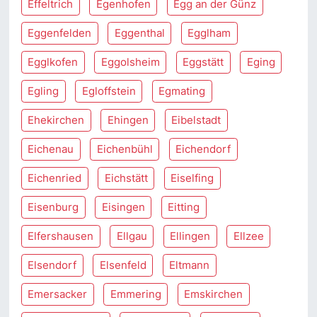
Effeltrich
Egenhofen
Egg an der Günz
Eggenfelden
Eggenthal
Egglham
Egglkofen
Eggolsheim
Eggstätt
Eging
Egling
Egloffstein
Egmating
Ehekirchen
Ehingen
Eibelstadt
Eichenau
Eichenbühl
Eichendorf
Eichenried
Eichstätt
Eiselfing
Eisenburg
Eisingen
Eitting
Elfershausen
Ellgau
Ellingen
Ellzee
Elsendorf
Elsenfeld
Eltmann
Emersacker
Emmering
Emskirchen