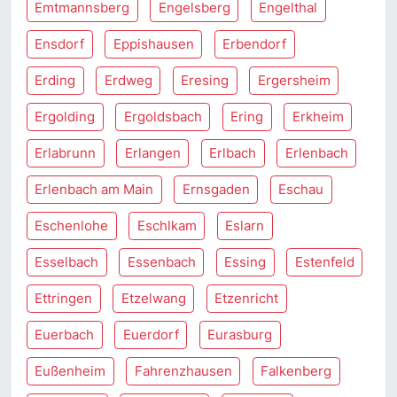
Emtmannsberg
Engelsberg
Engelthal
Ensdorf
Eppishausen
Erbendorf
Erding
Erdweg
Eresing
Ergersheim
Ergolding
Ergoldsbach
Ering
Erkheim
Erlabrunn
Erlangen
Erlbach
Erlenbach
Erlenbach am Main
Ernsgaden
Eschau
Eschenlohe
Eschlkam
Eslarn
Esselbach
Essenbach
Essing
Estenfeld
Ettringen
Etzelwang
Etzenricht
Euerbach
Euerdorf
Eurasburg
Eußenheim
Fahrenzhausen
Falkenberg