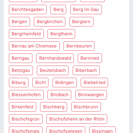
Berchtesgaden
Berg
Berg im Gau
Bergen
Bergkirchen
Berglern
Bergrheinfeld
Bergtheim
Bernau am Chiemsee
Bernbeuren
Berngau
Bernhardswald
Bernried
Betzigau
Beutelsbach
Biberbach
Biburg
Bichl
Bidingen
Biebelried
Biessenhofen
Bindlach
Binswangen
Birkenfeld
Bischberg
Bischbrunn
Bischofsgrün
Bischofsheim an der Rhön
Bischofsmais
Bischofswiesen
Bissingen