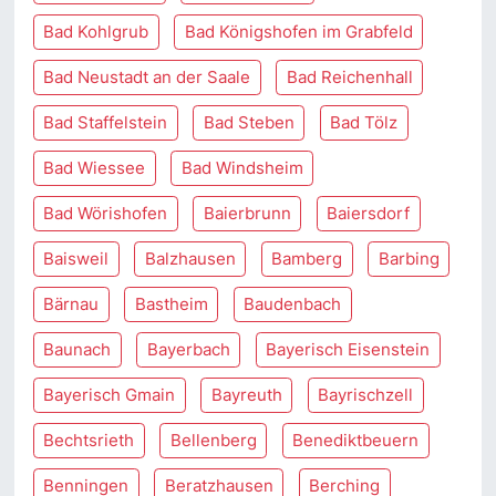
Bad Kohlgrub
Bad Königshofen im Grabfeld
Bad Neustadt an der Saale
Bad Reichenhall
Bad Staffelstein
Bad Steben
Bad Tölz
Bad Wiessee
Bad Windsheim
Bad Wörishofen
Baierbrunn
Baiersdorf
Baisweil
Balzhausen
Bamberg
Barbing
Bärnau
Bastheim
Baudenbach
Baunach
Bayerbach
Bayerisch Eisenstein
Bayerisch Gmain
Bayreuth
Bayrischzell
Bechtsrieth
Bellenberg
Benediktbeuern
Benningen
Beratzhausen
Berching