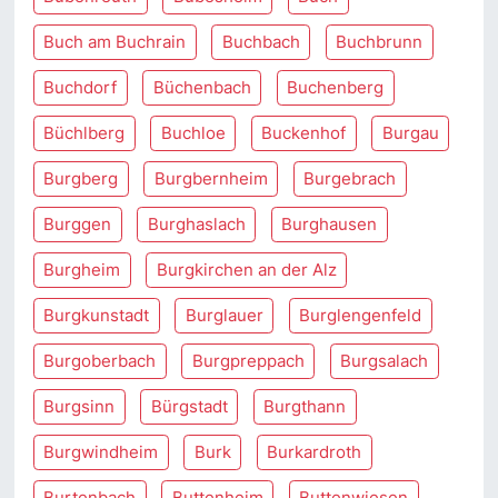
Buch am Buchrain
Buchbach
Buchbrunn
Buchdorf
Büchenbach
Buchenberg
Büchlberg
Buchloe
Buckenhof
Burgau
Burgberg
Burgbernheim
Burgebrach
Burggen
Burghaslach
Burghausen
Burgheim
Burgkirchen an der Alz
Burgkunstadt
Burglauer
Burglengenfeld
Burgoberbach
Burgpreppach
Burgsalach
Burgsinn
Bürgstadt
Burgthann
Burgwindheim
Burk
Burkardroth
Burtenbach
Buttenheim
Buttenwiesen