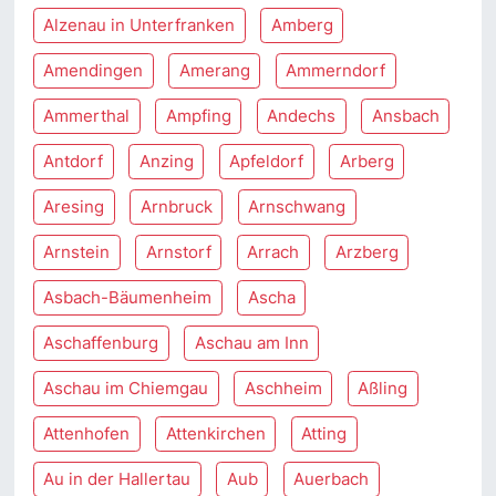
Alzenau in Unterfranken
Amberg
Amendingen
Amerang
Ammerndorf
Ammerthal
Ampfing
Andechs
Ansbach
Antdorf
Anzing
Apfeldorf
Arberg
Aresing
Arnbruck
Arnschwang
Arnstein
Arnstorf
Arrach
Arzberg
Asbach-Bäumenheim
Ascha
Aschaffenburg
Aschau am Inn
Aschau im Chiemgau
Aschheim
Aßling
Attenhofen
Attenkirchen
Atting
Au in der Hallertau
Aub
Auerbach