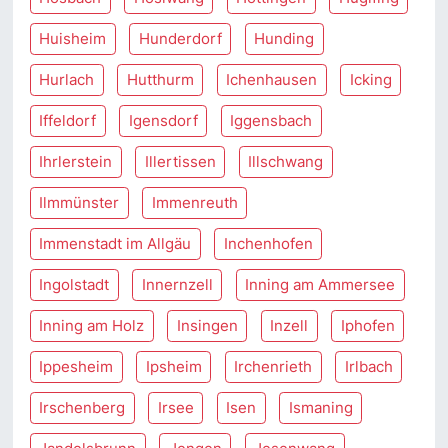
Huisheim
Hunderdorf
Hunding
Hurlach
Hutthurm
Ichenhausen
Icking
Iffeldorf
Igensdorf
Iggensbach
Ihrlerstein
Illertissen
Illschwang
Ilmmünster
Immenreuth
Immenstadt im Allgäu
Inchenhofen
Ingolstadt
Innernzell
Inning am Ammersee
Inning am Holz
Insingen
Inzell
Iphofen
Ippesheim
Ipsheim
Irchenrieth
Irlbach
Irschenberg
Irsee
Isen
Ismaning