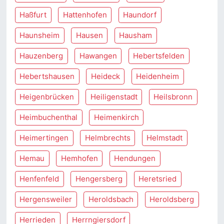
Haßfurt
Hattenhofen
Haundorf
Haunsheim
Hausen
Hausham
Hauzenberg
Hawangen
Hebertsfelden
Hebertshausen
Heideck
Heidenheim
Heigenbrücken
Heiligenstadt
Heilsbronn
Heimbuchenthal
Heimenkirch
Heimertingen
Helmbrechts
Helmstadt
Hemau
Hemhofen
Hendungen
Henfenfeld
Hengersberg
Heretsried
Hergensweiler
Heroldsbach
Heroldsberg
Herrieden
Herrngiersdorf