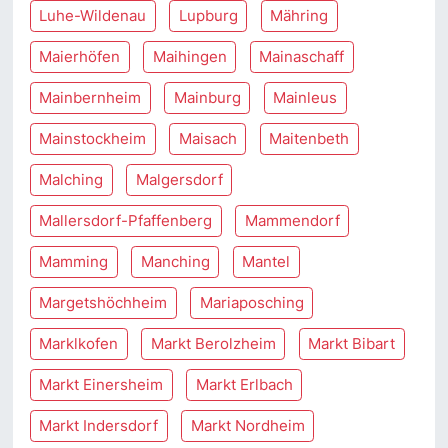
Luhe-Wildenau
Lupburg
Mähring
Maierhöfen
Maihingen
Mainaschaff
Mainbernheim
Mainburg
Mainleus
Mainstockheim
Maisach
Maitenbeth
Malching
Malgersdorf
Mallersdorf-Pfaffenberg
Mammendorf
Mamming
Manching
Mantel
Margetshöchheim
Mariaposching
Marklkofen
Markt Berolzheim
Markt Bibart
Markt Einersheim
Markt Erlbach
Markt Indersdorf
Markt Nordheim