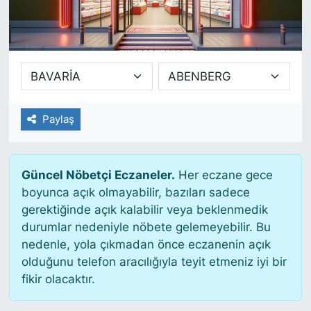
SİYASET
SAĞLIK
Paylaş
Güncel Nöbetçi Eczaneler.
Her eczane gece
boyunca açık olmayabilir, bazıları sadece
gerektiğinde açık kalabilir veya beklenmedik
durumlar nedeniyle nöbete gelemeyebilir. Bu
nedenle, yola çıkmadan önce eczanenin açık
olduğunu telefon aracılığıyla teyit etmeniz iyi bir
fikir olacaktır.