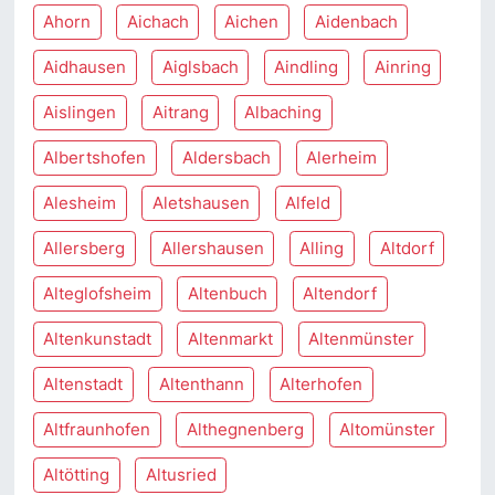
Ahorn
Aichach
Aichen
Aidenbach
Aidhausen
Aiglsbach
Aindling
Ainring
Aislingen
Aitrang
Albaching
Albertshofen
Aldersbach
Alerheim
Alesheim
Aletshausen
Alfeld
Allersberg
Allershausen
Alling
Altdorf
Alteglofsheim
Altenbuch
Altendorf
Altenkunstadt
Altenmarkt
Altenmünster
Altenstadt
Altenthann
Alterhofen
Altfraunhofen
Althegnenberg
Altomünster
Altötting
Altusried