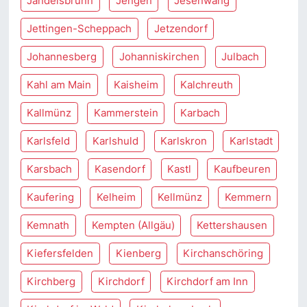
Jandelsbrunn
Jengen
Jesenwang
Jettingen-Scheppach
Jetzendorf
Johannesberg
Johanniskirchen
Julbach
Kahl am Main
Kaisheim
Kalchreuth
Kallmünz
Kammerstein
Karbach
Karlsfeld
Karlshuld
Karlskron
Karlstadt
Karsbach
Kasendorf
Kastl
Kaufbeuren
Kaufering
Kelheim
Kellmünz
Kemmern
Kemnath
Kempten (Allgäu)
Kettershausen
Kiefersfelden
Kienberg
Kirchanschöring
Kirchberg
Kirchdorf
Kirchdorf am Inn