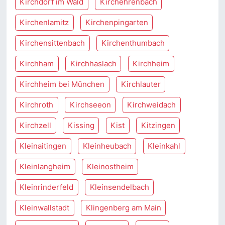
Kirchdorf im Wald
Kirchehrenbach
Kirchenlamitz
Kirchenpingarten
Kirchensittenbach
Kirchenthumbach
Kirchham
Kirchhaslach
Kirchheim
Kirchheim bei München
Kirchlauter
Kirchroth
Kirchseeon
Kirchweidach
Kirchzell
Kissing
Kist
Kitzingen
Kleinaitingen
Kleinheubach
Kleinkahl
Kleinlangheim
Kleinostheim
Kleinrinderfeld
Kleinsendelbach
Kleinwallstadt
Klingenberg am Main