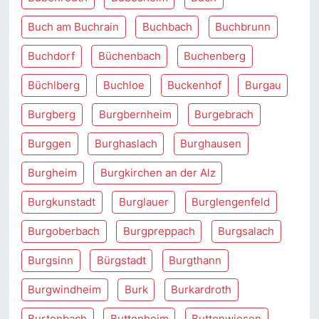
Buch am Buchrain
Buchbach
Buchbrunn
Buchdorf
Büchenbach
Buchenberg
Büchlberg
Buchloe
Buckenhof
Burgau
Burgberg
Burgbernheim
Burgebrach
Burggen
Burghaslach
Burghausen
Burgheim
Burgkirchen an der Alz
Burgkunstadt
Burglauer
Burglengenfeld
Burgoberbach
Burgpreppach
Burgsalach
Burgsinn
Bürgstadt
Burgthann
Burgwindheim
Burk
Burkardroth
Burtenbach
Buttenheim
Buttenwiesen