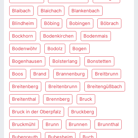
Blaibach
Blaichach
Blankenbach
Blindheim
Böbing
Bobingen
Böbrach
Bockhorn
Bodenkirchen
Bodenmais
Bodenwöhr
Bodolz
Bogen
Bogenhausen
Bolsterlang
Bonstetten
Boos
Brand
Brannenburg
Breitbrunn
Breitenberg
Breitenbrunn
Breitengüßbach
Breitenthal
Brennberg
Bruck
Bruck in der Oberpfalz
Bruckberg
Bruckmühl
Brunn
Brunnen
Brunnthal
Bubenreuth
Bubesheim
Buch