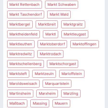
Markt Rettenbach
Markt Schwaben
Markt Taschendorf
Markt Wald
Marktbergel
Marktbreit
Marktgraitz
Marktheidenfeld
Marktl
Marktleugast
Marktleuthen
Marktoberdorf
Marktoffingen
Marktredwitz
Marktrodach
Marktschellenberg
Marktschorgast
Marktsteft
Marktzeuln
Marloffstein
Maroldsweisach
Marquartstein
Martinsheim
Marxheim
Marzling
Maßbach
Massing
Mauern