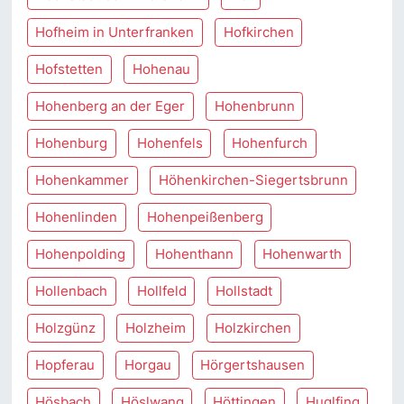
Hofheim in Unterfranken
Hofkirchen
Hofstetten
Hohenau
Hohenberg an der Eger
Hohenbrunn
Hohenburg
Hohenfels
Hohenfurch
Hohenkammer
Höhenkirchen-Siegertsbrunn
Hohenlinden
Hohenpeißenberg
Hohenpolding
Hohenthann
Hohenwarth
Hollenbach
Hollfeld
Hollstadt
Holzgünz
Holzheim
Holzkirchen
Hopferau
Horgau
Hörgertshausen
Hösbach
Höslwang
Höttingen
Huglfing