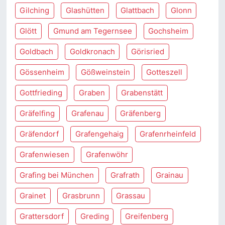
Gilching
Glashütten
Glattbach
Glonn
Glött
Gmund am Tegernsee
Gochsheim
Goldbach
Goldkronach
Görisried
Gössenheim
Gößweinstein
Gotteszell
Gottfrieding
Graben
Grabenstätt
Gräfelfing
Grafenau
Gräfenberg
Gräfendorf
Grafengehaig
Grafenrheinfeld
Grafenwiesen
Grafenwöhr
Grafing bei München
Grafrath
Grainau
Grainet
Grasbrunn
Grassau
Grattersdorf
Greding
Greifenberg