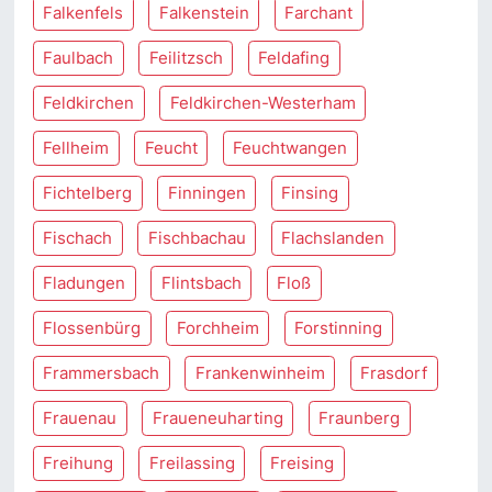
Falkenfels
Falkenstein
Farchant
Faulbach
Feilitzsch
Feldafing
Feldkirchen
Feldkirchen-Westerham
Fellheim
Feucht
Feuchtwangen
Fichtelberg
Finningen
Finsing
Fischach
Fischbachau
Flachslanden
Fladungen
Flintsbach
Floß
Flossenbürg
Forchheim
Forstinning
Frammersbach
Frankenwinheim
Frasdorf
Frauenau
Fraueneuharting
Fraunberg
Freihung
Freilassing
Freising