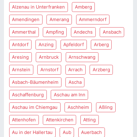
Alzenau in Unterfranken
Amberg
Amendingen
Amerang
Ammerndorf
Ammerthal
Ampfing
Andechs
Ansbach
Antdorf
Anzing
Apfeldorf
Arberg
Aresing
Arnbruck
Arnschwang
Arnstein
Arnstorf
Arrach
Arzberg
Asbach-Bäumenheim
Ascha
Aschaffenburg
Aschau am Inn
Aschau im Chiemgau
Aschheim
Aßling
Attenhofen
Attenkirchen
Atting
Au in der Hallertau
Aub
Auerbach