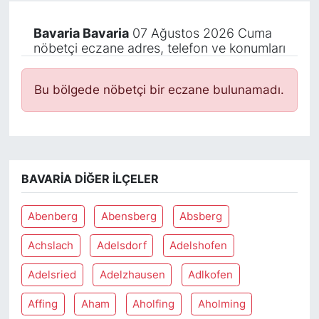
Bavaria Bavaria
07 Ağustos 2026 Cuma
nöbetçi eczane adres, telefon ve konumları
Bu bölgede nöbetçi bir eczane bulunamadı.
BAVARIA DIĞER İLÇELER
Abenberg
Abensberg
Absberg
Achslach
Adelsdorf
Adelshofen
Adelsried
Adelzhausen
Adlkofen
Affing
Aham
Aholfing
Aholming