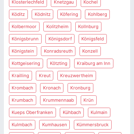
Klosterlechfeld
Knetzgau
Kochel
Köditz
Ködnitz
Köfering
Kohlberg
Kolbermoor
Kolitzheim
Kollnburg
Königsbrunn
Königsdorf
Königsfeld
Königstein
Konradsreuth
Konzell
Kottgeisering
Kötzting
Kraiburg am Inn
Krailling
Kreut
Kreuzwertheim
Krombach
Kronach
Kronburg
Krumbach
Krummennaab
Krün
Kueps Oberfranken
Kühbach
Kulmain
Kulmbach
Kumhausen
Kümmersbruck