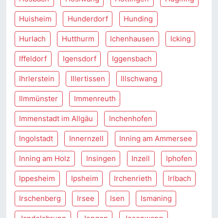
Huisheim
Hunderdorf
Hunding
Hurlach
Hutthurm
Ichenhausen
Icking
Iffeldorf
Igensdorf
Iggensbach
Ihrlerstein
Illertissen
Illschwang
Ilmmünster
Immenreuth
Immenstadt im Allgäu
Inchenhofen
Ingolstadt
Innernzell
Inning am Ammersee
Inning am Holz
Insingen
Inzell
Iphofen
Ippesheim
Ipsheim
Irchenrieth
Irlbach
Irschenberg
Irsee
Isen
Ismaning