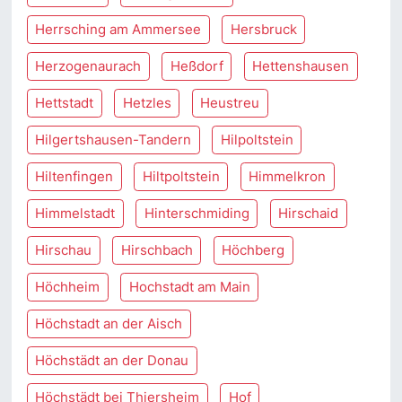
Herrsching am Ammersee
Hersbruck
Herzogenaurach
Heßdorf
Hettenshausen
Hettstadt
Hetzles
Heustreu
Hilgertshausen-Tandern
Hilpoltstein
Hiltenfingen
Hiltpoltstein
Himmelkron
Himmelstadt
Hinterschmiding
Hirschaid
Hirschau
Hirschbach
Höchberg
Höchheim
Hochstadt am Main
Höchstadt an der Aisch
Höchstädt an der Donau
Höchstädt bei Thiersheim
Hof