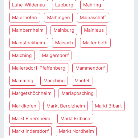
Luhe-Wildenau
Lupburg
Mähring
Maierhöfen
Maihingen
Mainaschaff
Mainbernheim
Mainburg
Mainleus
Mainstockheim
Maisach
Maitenbeth
Malching
Malgersdorf
Mallersdorf-Pfaffenberg
Mammendorf
Mamming
Manching
Mantel
Margetshöchheim
Mariaposching
Marklkofen
Markt Berolzheim
Markt Bibart
Markt Einersheim
Markt Erlbach
Markt Indersdorf
Markt Nordheim