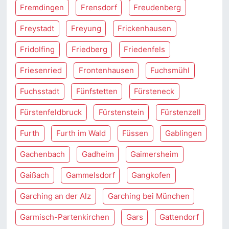
Fremdingen
Frensdorf
Freudenberg
Freystadt
Freyung
Frickenhausen
Fridolfing
Friedberg
Friedenfels
Friesenried
Frontenhausen
Fuchsmühl
Fuchsstadt
Fünfstetten
Fürsteneck
Fürstenfeldbruck
Fürstenstein
Fürstenzell
Furth
Furth im Wald
Füssen
Gablingen
Gachenbach
Gadheim
Gaimersheim
Gaißach
Gammelsdorf
Gangkofen
Garching an der Alz
Garching bei München
Garmisch-Partenkirchen
Gars
Gattendorf