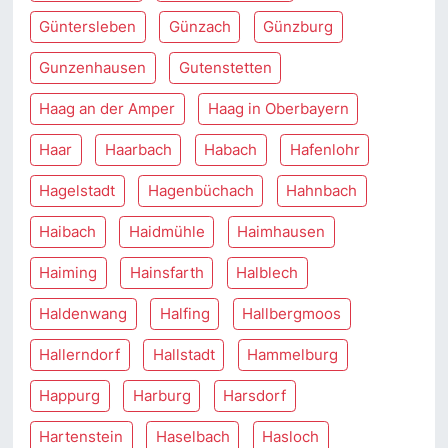
Güntersleben
Günzach
Günzburg
Gunzenhausen
Gutenstetten
Haag an der Amper
Haag in Oberbayern
Haar
Haarbach
Habach
Hafenlohr
Hagelstadt
Hagenbüchach
Hahnbach
Haibach
Haidmühle
Haimhausen
Haiming
Hainsfarth
Halblech
Haldenwang
Halfing
Hallbergmoos
Hallerndorf
Hallstadt
Hammelburg
Happurg
Harburg
Harsdorf
Hartenstein
Haselbach
Hasloch