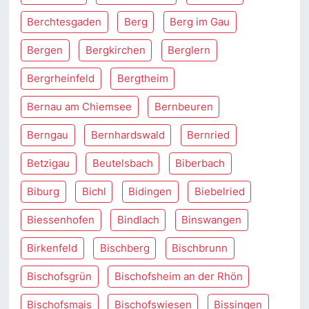
Berchtesgaden
Berg
Berg im Gau
Bergen
Bergkirchen
Berglern
Bergrheinfeld
Bergtheim
Bernau am Chiemsee
Bernbeuren
Berngau
Bernhardswald
Bernried
Betzigau
Beutelsbach
Biberbach
Biburg
Bichl
Bidingen
Biebelried
Biessenhofen
Bindlach
Binswangen
Birkenfeld
Bischberg
Bischbrunn
Bischofsgrün
Bischofsheim an der Rhön
Bischofsmais
Bischofswiesen
Bissingen