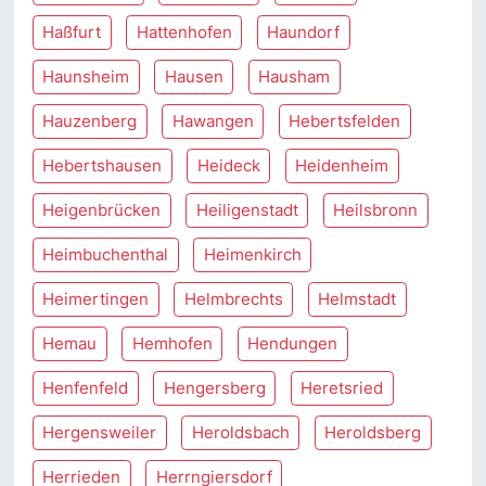
Haßfurt
Hattenhofen
Haundorf
Haunsheim
Hausen
Hausham
Hauzenberg
Hawangen
Hebertsfelden
Hebertshausen
Heideck
Heidenheim
Heigenbrücken
Heiligenstadt
Heilsbronn
Heimbuchenthal
Heimenkirch
Heimertingen
Helmbrechts
Helmstadt
Hemau
Hemhofen
Hendungen
Henfenfeld
Hengersberg
Heretsried
Hergensweiler
Heroldsbach
Heroldsberg
Herrieden
Herrngiersdorf