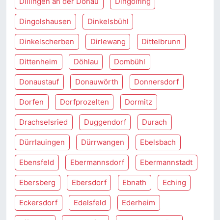
Dillingen an der Donau
Dingolfing
Dingolshausen
Dinkelsbühl
Dinkelscherben
Dirlewang
Dittelbrunn
Dittenheim
Döhlau
Dombühl
Donaustauf
Donauwörth
Donnersdorf
Dorfen
Dorfprozelten
Dormitz
Drachselsried
Duggendorf
Durach
Dürrlauingen
Dürrwangen
Ebelsbach
Ebensfeld
Ebermannsdorf
Ebermannstadt
Ebersberg
Ebersdorf
Ebnath
Eching
Eckersdorf
Edelsfeld
Ederheim