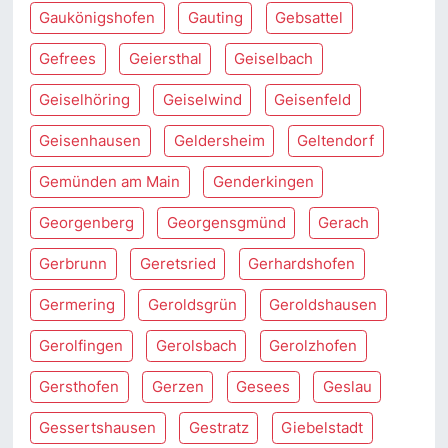
Gaukönigshofen
Gauting
Gebsattel
Gefrees
Geiersthal
Geiselbach
Geiselhöring
Geiselwind
Geisenfeld
Geisenhausen
Geldersheim
Geltendorf
Gemünden am Main
Genderkingen
Georgenberg
Georgensgmünd
Gerach
Gerbrunn
Geretsried
Gerhardshofen
Germering
Geroldsgrün
Geroldshausen
Gerolfingen
Gerolsbach
Gerolzhofen
Gersthofen
Gerzen
Gesees
Geslau
Gessertshausen
Gestratz
Giebelstadt