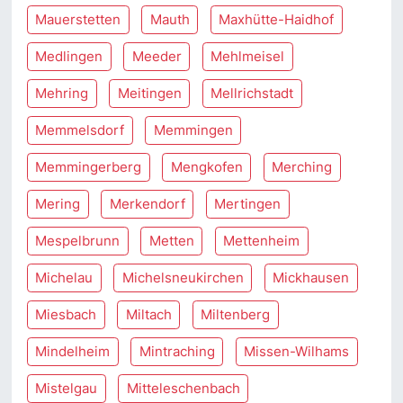
Mauerstetten
Mauth
Maxhütte-Haidhof
Medlingen
Meeder
Mehlmeisel
Mehring
Meitingen
Mellrichstadt
Memmelsdorf
Memmingen
Memmingerberg
Mengkofen
Merching
Mering
Merkendorf
Mertingen
Mespelbrunn
Metten
Mettenheim
Michelau
Michelsneukirchen
Mickhausen
Miesbach
Miltach
Miltenberg
Mindelheim
Mintraching
Missen-Wilhams
Mistelgau
Mitteleschenbach