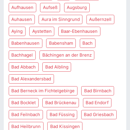
Aufhausen
Aufseß
Augsburg
Auhausen
Aura im Sinngrund
Außernzell
Aying
Aystetten
Baar-Ebenhausen
Babenhausen
Babensham
Bach
Bachhagel
Bächingen an der Brenz
Bad Abbach
Bad Aibling
Bad Alexandersbad
Bad Berneck im Fichtelgebirge
Bad Birnbach
Bad Bocklet
Bad Brückenau
Bad Endorf
Bad Feilnbach
Bad Füssing
Bad Griesbach
Bad Heilbrunn
Bad Kissingen