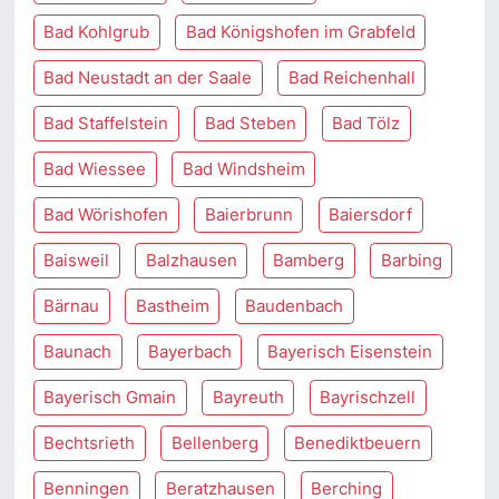
Bad Kohlgrub
Bad Königshofen im Grabfeld
Bad Neustadt an der Saale
Bad Reichenhall
Bad Staffelstein
Bad Steben
Bad Tölz
Bad Wiessee
Bad Windsheim
Bad Wörishofen
Baierbrunn
Baiersdorf
Baisweil
Balzhausen
Bamberg
Barbing
Bärnau
Bastheim
Baudenbach
Baunach
Bayerbach
Bayerisch Eisenstein
Bayerisch Gmain
Bayreuth
Bayrischzell
Bechtsrieth
Bellenberg
Benediktbeuern
Benningen
Beratzhausen
Berching