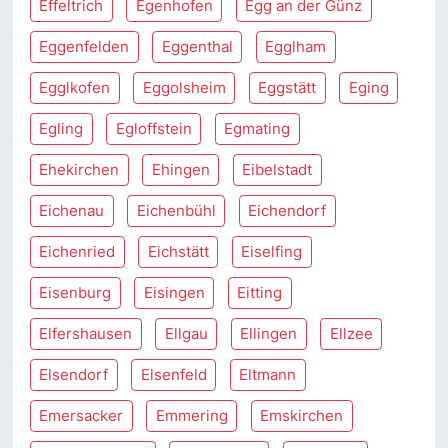
Effeltrich
Egenhofen
Egg an der Günz
Eggenfelden
Eggenthal
Egglham
Egglkofen
Eggolsheim
Eggstätt
Eging
Egling
Egloffstein
Egmating
Ehekirchen
Ehingen
Eibelstadt
Eichenau
Eichenbühl
Eichendorf
Eichenried
Eichstätt
Eiselfing
Eisenburg
Eisingen
Eitting
Elfershausen
Ellgau
Ellingen
Ellzee
Elsendorf
Elsenfeld
Eltmann
Emersacker
Emmering
Emskirchen