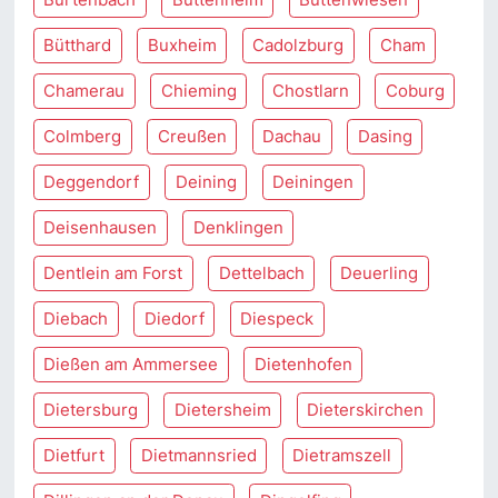
Bütthard
Buxheim
Cadolzburg
Cham
Chamerau
Chieming
Chostlarn
Coburg
Colmberg
Creußen
Dachau
Dasing
Deggendorf
Deining
Deiningen
Deisenhausen
Denklingen
Dentlein am Forst
Dettelbach
Deuerling
Diebach
Diedorf
Diespeck
Dießen am Ammersee
Dietenhofen
Dietersburg
Dietersheim
Dieterskirchen
Dietfurt
Dietmannsried
Dietramszell