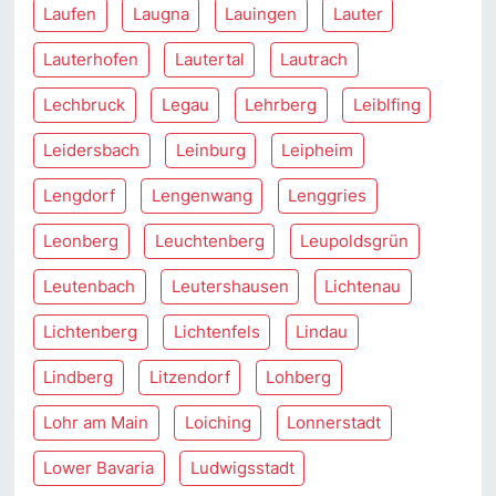
Laufen
Laugna
Lauingen
Lauter
Lauterhofen
Lautertal
Lautrach
Lechbruck
Legau
Lehrberg
Leiblfing
Leidersbach
Leinburg
Leipheim
Lengdorf
Lengenwang
Lenggries
Leonberg
Leuchtenberg
Leupoldsgrün
Leutenbach
Leutershausen
Lichtenau
Lichtenberg
Lichtenfels
Lindau
Lindberg
Litzendorf
Lohberg
Lohr am Main
Loiching
Lonnerstadt
Lower Bavaria
Ludwigsstadt