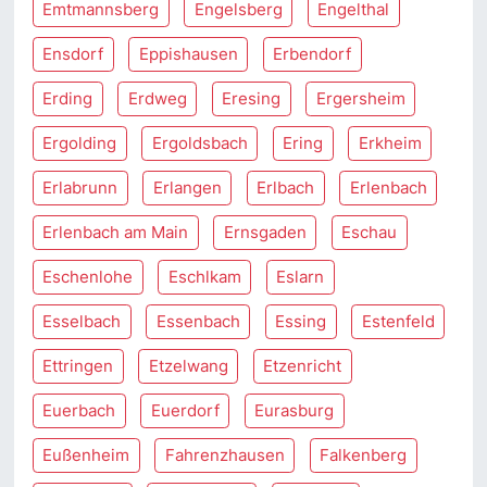
Emtmannsberg
Engelsberg
Engelthal
Ensdorf
Eppishausen
Erbendorf
Erding
Erdweg
Eresing
Ergersheim
Ergolding
Ergoldsbach
Ering
Erkheim
Erlabrunn
Erlangen
Erlbach
Erlenbach
Erlenbach am Main
Ernsgaden
Eschau
Eschenlohe
Eschlkam
Eslarn
Esselbach
Essenbach
Essing
Estenfeld
Ettringen
Etzelwang
Etzenricht
Euerbach
Euerdorf
Eurasburg
Eußenheim
Fahrenzhausen
Falkenberg