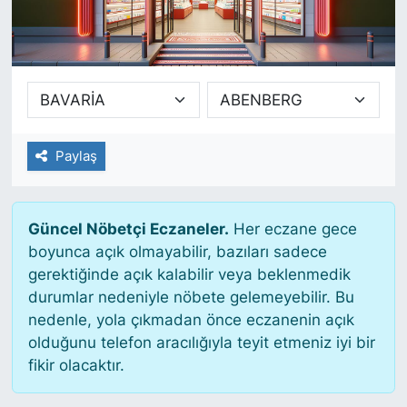
SİYASET
SAĞLIK
Paylaş
Güncel Nöbetçi Eczaneler.
Her eczane gece
boyunca açık olmayabilir, bazıları sadece
gerektiğinde açık kalabilir veya beklenmedik
durumlar nedeniyle nöbete gelemeyebilir. Bu
nedenle, yola çıkmadan önce eczanenin açık
olduğunu telefon aracılığıyla teyit etmeniz iyi bir
fikir olacaktır.