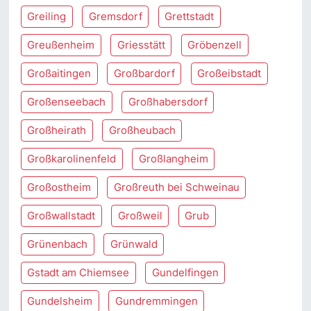
Greiling
Gremsdorf
Grettstadt
Greußenheim
Griesstätt
Gröbenzell
Großaitingen
Großbardorf
Großeibstadt
Großenseebach
Großhabersdorf
Großheirath
Großheubach
Großkarolinenfeld
Großlangheim
Großostheim
Großreuth bei Schweinau
Großwallstadt
Großweil
Grub
Grünenbach
Grünwald
Gstadt am Chiemsee
Gundelfingen
Gundelsheim
Gundremmingen