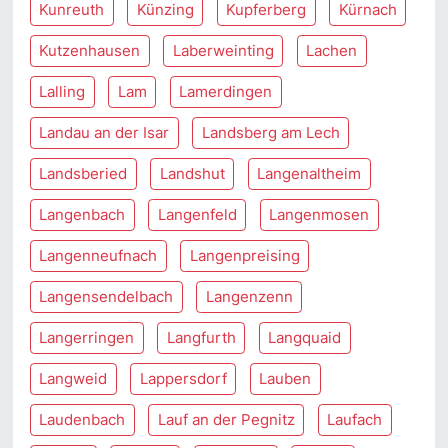
Kunreuth
Künzing
Kupferberg
Kürnach
Kutzenhausen
Laberweinting
Lachen
Lalling
Lam
Lamerdingen
Landau an der Isar
Landsberg am Lech
Landsberied
Landshut
Langenaltheim
Langenbach
Langenfeld
Langenmosen
Langenneufnach
Langenpreising
Langensendelbach
Langenzenn
Langerringen
Langfurth
Langquaid
Langweid
Lappersdorf
Lauben
Laudenbach
Lauf an der Pegnitz
Laufach