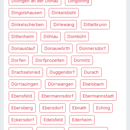
Dillingen an der Donau
Dingolfing
Dingolshausen
Dinkelsbühl
Dinkelscherben
Dirlewang
Dittelbrunn
Dittenheim
Döhlau
Dombühl
Donaustauf
Donauwörth
Donnersdorf
Dorfen
Dorfprozelten
Dormitz
Drachselsried
Duggendorf
Durach
Dürrlauingen
Dürrwangen
Ebelsbach
Ebensfeld
Ebermannsdorf
Ebermannstadt
Ebersberg
Ebersdorf
Ebnath
Eching
Eckersdorf
Edelsfeld
Ederheim