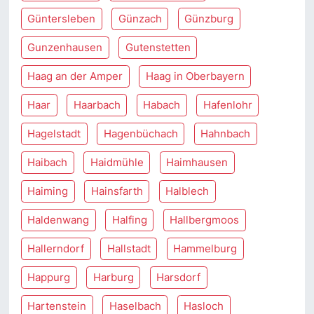
Güntersleben
Günzach
Günzburg
Gunzenhausen
Gutenstetten
Haag an der Amper
Haag in Oberbayern
Haar
Haarbach
Habach
Hafenlohr
Hagelstadt
Hagenbüchach
Hahnbach
Haibach
Haidmühle
Haimhausen
Haiming
Hainsfarth
Halblech
Haldenwang
Halfing
Hallbergmoos
Hallerndorf
Hallstadt
Hammelburg
Happurg
Harburg
Harsdorf
Hartenstein
Haselbach
Hasloch