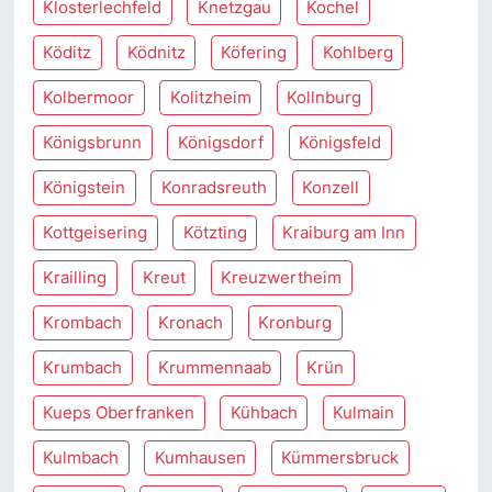
Klosterlechfeld
Knetzgau
Kochel
Köditz
Ködnitz
Köfering
Kohlberg
Kolbermoor
Kolitzheim
Kollnburg
Königsbrunn
Königsdorf
Königsfeld
Königstein
Konradsreuth
Konzell
Kottgeisering
Kötzting
Kraiburg am Inn
Krailling
Kreut
Kreuzwertheim
Krombach
Kronach
Kronburg
Krumbach
Krummennaab
Krün
Kueps Oberfranken
Kühbach
Kulmain
Kulmbach
Kumhausen
Kümmersbruck