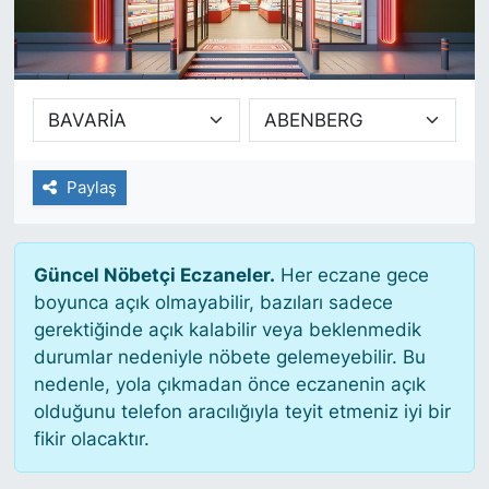
SİYASET
SAĞLIK
Paylaş
Güncel Nöbetçi Eczaneler.
Her eczane gece
boyunca açık olmayabilir, bazıları sadece
gerektiğinde açık kalabilir veya beklenmedik
durumlar nedeniyle nöbete gelemeyebilir. Bu
nedenle, yola çıkmadan önce eczanenin açık
olduğunu telefon aracılığıyla teyit etmeniz iyi bir
fikir olacaktır.