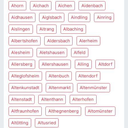
Ahorn
Aichach
Aichen
Aidenbach
Aidhausen
Aiglsbach
Aindling
Ainring
Aislingen
Aitrang
Albaching
Albertshofen
Aldersbach
Alerheim
Alesheim
Aletshausen
Alfeld
Allersberg
Allershausen
Alling
Altdorf
Alteglofsheim
Altenbuch
Altendorf
Altenkunstadt
Altenmarkt
Altenmünster
Altenstadt
Altenthann
Alterhofen
Altfraunhofen
Althegnenberg
Altomünster
Altötting
Altusried