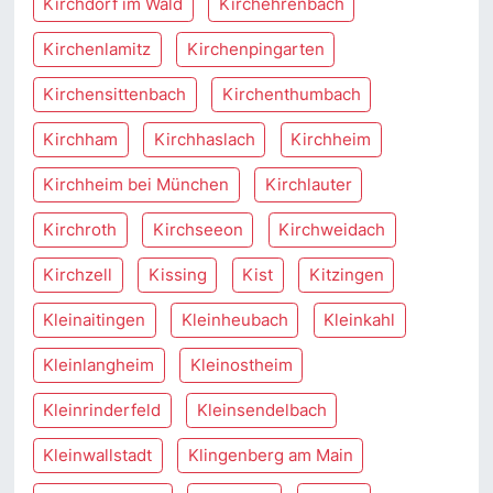
Kirchdorf im Wald
Kirchehrenbach
Kirchenlamitz
Kirchenpingarten
Kirchensittenbach
Kirchenthumbach
Kirchham
Kirchhaslach
Kirchheim
Kirchheim bei München
Kirchlauter
Kirchroth
Kirchseeon
Kirchweidach
Kirchzell
Kissing
Kist
Kitzingen
Kleinaitingen
Kleinheubach
Kleinkahl
Kleinlangheim
Kleinostheim
Kleinrinderfeld
Kleinsendelbach
Kleinwallstadt
Klingenberg am Main