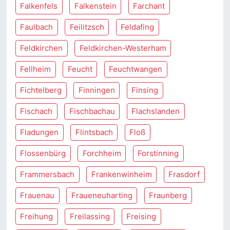
Falkenfels
Falkenstein
Farchant
Faulbach
Feilitzsch
Feldafing
Feldkirchen
Feldkirchen-Westerham
Fellheim
Feucht
Feuchtwangen
Fichtelberg
Finningen
Finsing
Fischach
Fischbachau
Flachslanden
Fladungen
Flintsbach
Floß
Flossenbürg
Forchheim
Forstinning
Frammersbach
Frankenwinheim
Frasdorf
Frauenau
Fraueneuharting
Fraunberg
Freihung
Freilassing
Freising