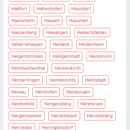
Haßfurt
Hattenhofen
Haundorf
Haunsheim
Hausen
Hausham
Hauzenberg
Hawangen
Hebertsfelden
Hebertshausen
Heideck
Heidenheim
Heigenbrücken
Heiligenstadt
Heilsbronn
Heimbuchenthal
Heimenkirch
Heimertingen
Helmbrechts
Helmstadt
Hemau
Hemhofen
Hendungen
Henfenfeld
Hengersberg
Heretsried
Hergensweiler
Heroldsbach
Heroldsberg
Herrieden
Herrngiersdorf