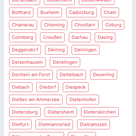
Bütthard
Buxheim
Cadolzburg
Cham
Chamerau
Chieming
Chostlarn
Coburg
Colmberg
Creußen
Dachau
Dasing
Deggendorf
Deining
Deiningen
Deisenhausen
Denklingen
Dentlein am Forst
Dettelbach
Deuerling
Diebach
Diedorf
Diespeck
Dießen am Ammersee
Dietenhofen
Dietersburg
Dietersheim
Dieterskirchen
Dietfurt
Dietmannsried
Dietramszell