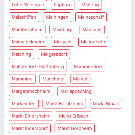
Luhe-Wildenau
Lupburg
Mähring
Maierhöfen
Maihingen
Mainaschaff
Mainbernheim
Mainburg
Mainleus
Mainstockheim
Maisach
Maitenbeth
Malching
Malgersdorf
Mallersdorf-Pfaffenberg
Mammendorf
Mamming
Manching
Mantel
Margetshöchheim
Mariaposching
Marklkofen
Markt Berolzheim
Markt Bibart
Markt Einersheim
Markt Erlbach
Markt Indersdorf
Markt Nordheim