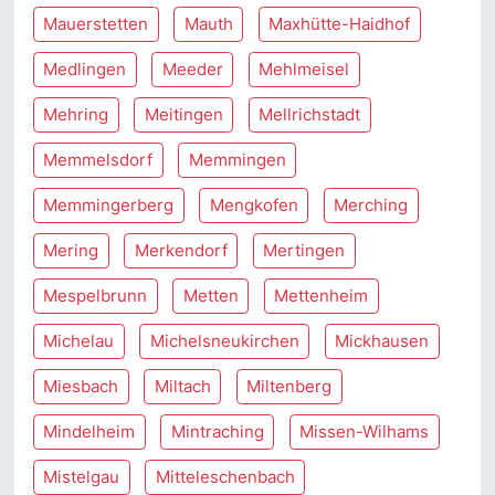
Mauerstetten
Mauth
Maxhütte-Haidhof
Medlingen
Meeder
Mehlmeisel
Mehring
Meitingen
Mellrichstadt
Memmelsdorf
Memmingen
Memmingerberg
Mengkofen
Merching
Mering
Merkendorf
Mertingen
Mespelbrunn
Metten
Mettenheim
Michelau
Michelsneukirchen
Mickhausen
Miesbach
Miltach
Miltenberg
Mindelheim
Mintraching
Missen-Wilhams
Mistelgau
Mitteleschenbach