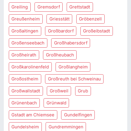
Greiling
Gremsdorf
Grettstadt
Greußenheim
Griesstätt
Gröbenzell
Großaitingen
Großbardorf
Großeibstadt
Großenseebach
Großhabersdorf
Großheirath
Großheubach
Großkarolinenfeld
Großlangheim
Großostheim
Großreuth bei Schweinau
Großwallstadt
Großweil
Grub
Grünenbach
Grünwald
Gstadt am Chiemsee
Gundelfingen
Gundelsheim
Gundremmingen