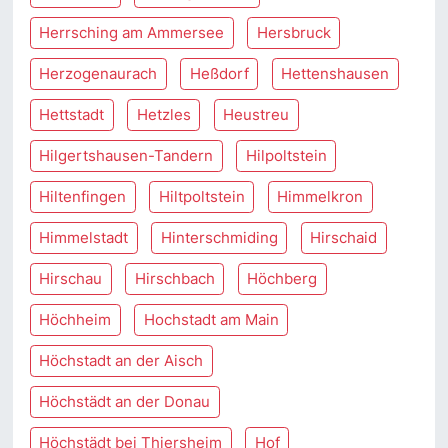
Herrsching am Ammersee
Hersbruck
Herzogenaurach
Heßdorf
Hettenshausen
Hettstadt
Hetzles
Heustreu
Hilgertshausen-Tandern
Hilpoltstein
Hiltenfingen
Hiltpoltstein
Himmelkron
Himmelstadt
Hinterschmiding
Hirschaid
Hirschau
Hirschbach
Höchberg
Höchheim
Hochstadt am Main
Höchstadt an der Aisch
Höchstädt an der Donau
Höchstädt bei Thiersheim
Hof