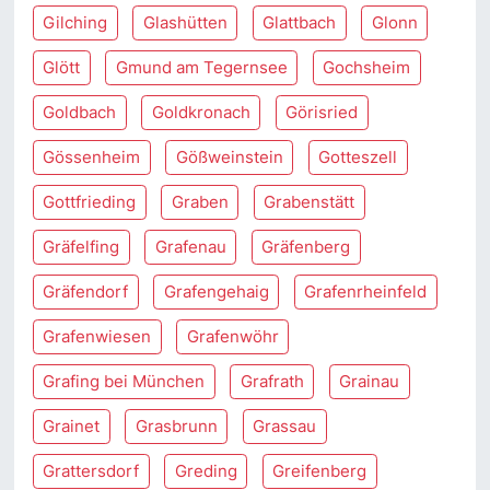
Gilching
Glashütten
Glattbach
Glonn
Glött
Gmund am Tegernsee
Gochsheim
Goldbach
Goldkronach
Görisried
Gössenheim
Gößweinstein
Gotteszell
Gottfrieding
Graben
Grabenstätt
Gräfelfing
Grafenau
Gräfenberg
Gräfendorf
Grafengehaig
Grafenrheinfeld
Grafenwiesen
Grafenwöhr
Grafing bei München
Grafrath
Grainau
Grainet
Grasbrunn
Grassau
Grattersdorf
Greding
Greifenberg