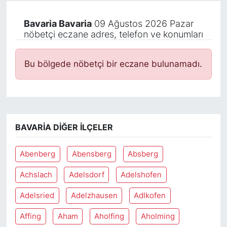
Bavaria Bavaria
09 Ağustos 2026 Pazar
nöbetçi eczane adres, telefon ve konumları
Bu bölgede nöbetçi bir eczane bulunamadı.
BAVARIA DIĞER İLÇELER
Abenberg
Abensberg
Absberg
Achslach
Adelsdorf
Adelshofen
Adelsried
Adelzhausen
Adlkofen
Affing
Aham
Aholfing
Aholming