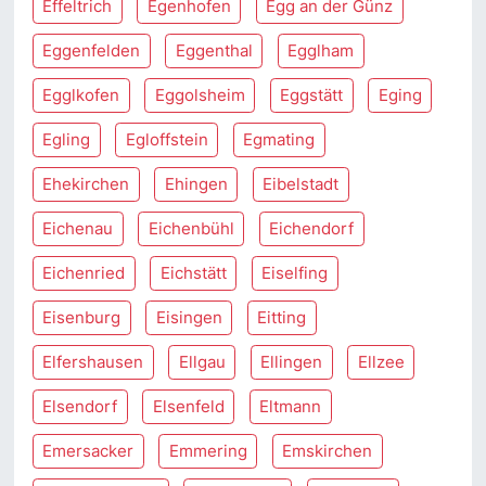
Effeltrich
Egenhofen
Egg an der Günz
Eggenfelden
Eggenthal
Egglham
Egglkofen
Eggolsheim
Eggstätt
Eging
Egling
Egloffstein
Egmating
Ehekirchen
Ehingen
Eibelstadt
Eichenau
Eichenbühl
Eichendorf
Eichenried
Eichstätt
Eiselfing
Eisenburg
Eisingen
Eitting
Elfershausen
Ellgau
Ellingen
Ellzee
Elsendorf
Elsenfeld
Eltmann
Emersacker
Emmering
Emskirchen