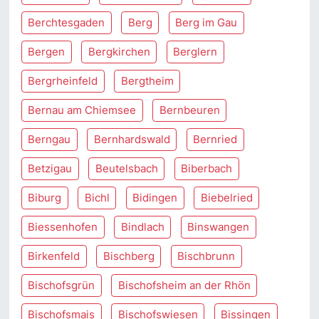
Berchtesgaden
Berg
Berg im Gau
Bergen
Bergkirchen
Berglern
Bergrheinfeld
Bergtheim
Bernau am Chiemsee
Bernbeuren
Berngau
Bernhardswald
Bernried
Betzigau
Beutelsbach
Biberbach
Biburg
Bichl
Bidingen
Biebelried
Biessenhofen
Bindlach
Binswangen
Birkenfeld
Bischberg
Bischbrunn
Bischofsgrün
Bischofsheim an der Rhön
Bischofsmais
Bischofswiesen
Bissingen