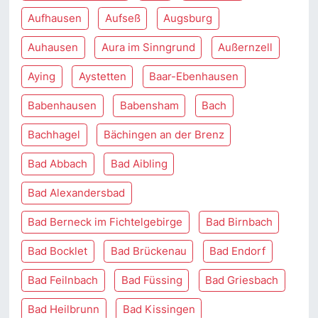
Aufhausen
Aufseß
Augsburg
Auhausen
Aura im Sinngrund
Außernzell
Aying
Aystetten
Baar-Ebenhausen
Babenhausen
Babensham
Bach
Bachhagel
Bächingen an der Brenz
Bad Abbach
Bad Aibling
Bad Alexandersbad
Bad Berneck im Fichtelgebirge
Bad Birnbach
Bad Bocklet
Bad Brückenau
Bad Endorf
Bad Feilnbach
Bad Füssing
Bad Griesbach
Bad Heilbrunn
Bad Kissingen