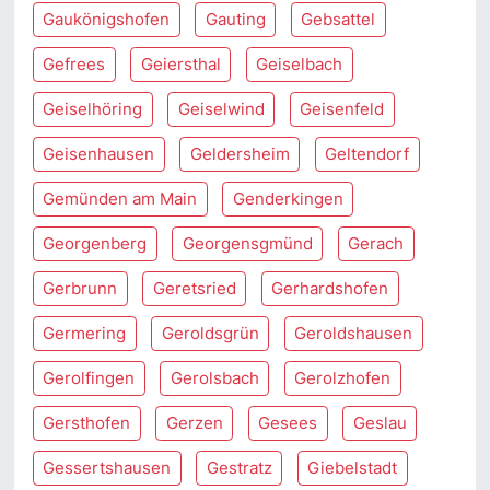
Gaukönigshofen
Gauting
Gebsattel
Gefrees
Geiersthal
Geiselbach
Geiselhöring
Geiselwind
Geisenfeld
Geisenhausen
Geldersheim
Geltendorf
Gemünden am Main
Genderkingen
Georgenberg
Georgensgmünd
Gerach
Gerbrunn
Geretsried
Gerhardshofen
Germering
Geroldsgrün
Geroldshausen
Gerolfingen
Gerolsbach
Gerolzhofen
Gersthofen
Gerzen
Gesees
Geslau
Gessertshausen
Gestratz
Giebelstadt