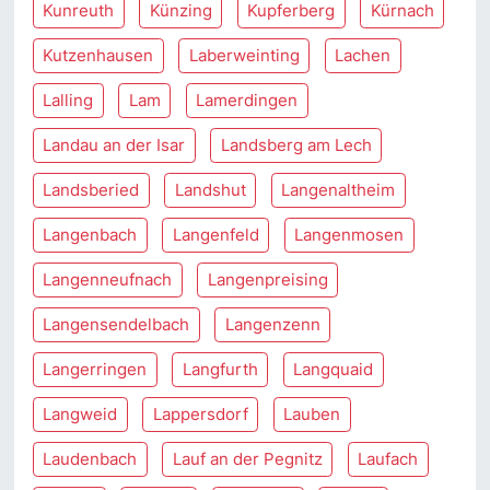
Kunreuth
Künzing
Kupferberg
Kürnach
Kutzenhausen
Laberweinting
Lachen
Lalling
Lam
Lamerdingen
Landau an der Isar
Landsberg am Lech
Landsberied
Landshut
Langenaltheim
Langenbach
Langenfeld
Langenmosen
Langenneufnach
Langenpreising
Langensendelbach
Langenzenn
Langerringen
Langfurth
Langquaid
Langweid
Lappersdorf
Lauben
Laudenbach
Lauf an der Pegnitz
Laufach