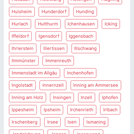
Huisheim
Hunderdorf
Hunding
Hurlach
Hutthurm
Ichenhausen
Icking
Iffeldorf
Igensdorf
Iggensbach
Ihrlerstein
Illertissen
Illschwang
Ilmmünster
Immenreuth
Immenstadt im Allgäu
Inchenhofen
Ingolstadt
Innernzell
Inning am Ammersee
Inning am Holz
Insingen
Inzell
Iphofen
Ippesheim
Ipsheim
Irchenrieth
Irlbach
Irschenberg
Irsee
Isen
Ismaning