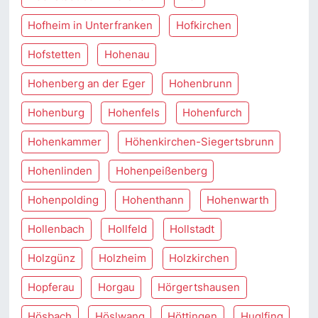
Hofheim in Unterfranken
Hofkirchen
Hofstetten
Hohenau
Hohenberg an der Eger
Hohenbrunn
Hohenburg
Hohenfels
Hohenfurch
Hohenkammer
Höhenkirchen-Siegertsbrunn
Hohenlinden
Hohenpeißenberg
Hohenpolding
Hohenthann
Hohenwarth
Hollenbach
Hollfeld
Hollstadt
Holzgünz
Holzheim
Holzkirchen
Hopferau
Horgau
Hörgertshausen
Hösbach
Höslwang
Höttingen
Huglfing