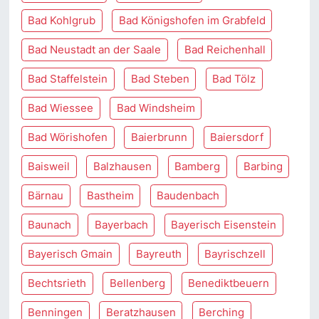
Bad Kohlgrub
Bad Königshofen im Grabfeld
Bad Neustadt an der Saale
Bad Reichenhall
Bad Staffelstein
Bad Steben
Bad Tölz
Bad Wiessee
Bad Windsheim
Bad Wörishofen
Baierbrunn
Baiersdorf
Baisweil
Balzhausen
Bamberg
Barbing
Bärnau
Bastheim
Baudenbach
Baunach
Bayerbach
Bayerisch Eisenstein
Bayerisch Gmain
Bayreuth
Bayrischzell
Bechtsrieth
Bellenberg
Benediktbeuern
Benningen
Beratzhausen
Berching