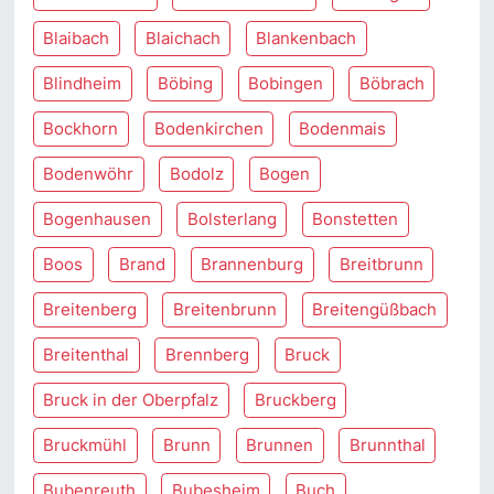
Blaibach
Blaichach
Blankenbach
Blindheim
Böbing
Bobingen
Böbrach
Bockhorn
Bodenkirchen
Bodenmais
Bodenwöhr
Bodolz
Bogen
Bogenhausen
Bolsterlang
Bonstetten
Boos
Brand
Brannenburg
Breitbrunn
Breitenberg
Breitenbrunn
Breitengüßbach
Breitenthal
Brennberg
Bruck
Bruck in der Oberpfalz
Bruckberg
Bruckmühl
Brunn
Brunnen
Brunnthal
Bubenreuth
Bubesheim
Buch