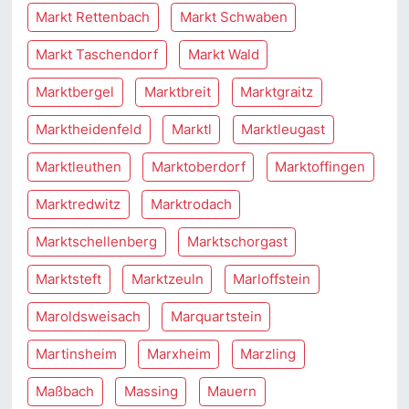
Markt Rettenbach
Markt Schwaben
Markt Taschendorf
Markt Wald
Marktbergel
Marktbreit
Marktgraitz
Marktheidenfeld
Marktl
Marktleugast
Marktleuthen
Marktoberdorf
Marktoffingen
Marktredwitz
Marktrodach
Marktschellenberg
Marktschorgast
Marktsteft
Marktzeuln
Marloffstein
Maroldsweisach
Marquartstein
Martinsheim
Marxheim
Marzling
Maßbach
Massing
Mauern