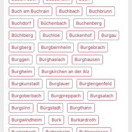
Buch am Buchrain
Buchbach
Buchbrunn
Buchdorf
Büchenbach
Buchenberg
Büchlberg
Buchloe
Buckenhof
Burgau
Burgberg
Burgbernheim
Burgebrach
Burggen
Burghaslach
Burghausen
Burgheim
Burgkirchen an der Alz
Burgkunstadt
Burglauer
Burglengenfeld
Burgoberbach
Burgpreppach
Burgsalach
Burgsinn
Bürgstadt
Burgthann
Burgwindheim
Burk
Burkardroth
Burtenbach
Buttenheim
Buttenwiesen