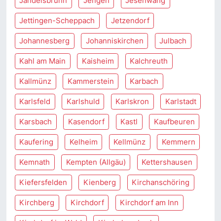
Jandelsbrunn
Jengen
Jesenwang
Jettingen-Scheppach
Jetzendorf
Johannesberg
Johanniskirchen
Julbach
Kahl am Main
Kaisheim
Kalchreuth
Kallmünz
Kammerstein
Karbach
Karlsfeld
Karlshuld
Karlskron
Karlstadt
Karsbach
Kasendorf
Kastl
Kaufbeuren
Kaufering
Kelheim
Kellmünz
Kemmern
Kemnath
Kempten (Allgäu)
Kettershausen
Kiefersfelden
Kienberg
Kirchanschöring
Kirchberg
Kirchdorf
Kirchdorf am Inn