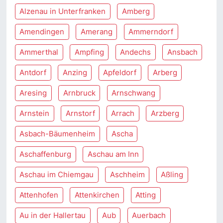
Alzenau in Unterfranken
Amberg
Amendingen
Amerang
Ammerndorf
Ammerthal
Ampfing
Andechs
Ansbach
Antdorf
Anzing
Apfeldorf
Arberg
Aresing
Arnbruck
Arnschwang
Arnstein
Arnstorf
Arrach
Arzberg
Asbach-Bäumenheim
Ascha
Aschaffenburg
Aschau am Inn
Aschau im Chiemgau
Aschheim
Aßling
Attenhofen
Attenkirchen
Atting
Au in der Hallertau
Aub
Auerbach