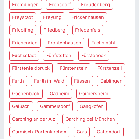
Fremdingen
Frensdorf
Freudenberg
Freystadt
Freyung
Frickenhausen
Fridolfing
Friedberg
Friedenfels
Friesenried
Frontenhausen
Fuchsmühl
Fuchsstadt
Fünfstetten
Fürsteneck
Fürstenfeldbruck
Fürstenstein
Fürstenzell
Furth
Furth im Wald
Füssen
Gablingen
Gachenbach
Gadheim
Gaimersheim
Gaißach
Gammelsdorf
Gangkofen
Garching an der Alz
Garching bei München
Garmisch-Partenkirchen
Gars
Gattendorf