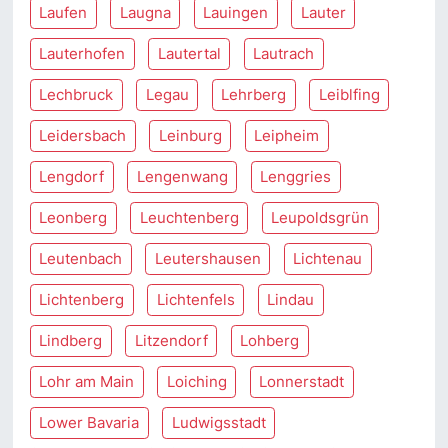
Laufen
Laugna
Lauingen
Lauter
Lauterhofen
Lautertal
Lautrach
Lechbruck
Legau
Lehrberg
Leiblfing
Leidersbach
Leinburg
Leipheim
Lengdorf
Lengenwang
Lenggries
Leonberg
Leuchtenberg
Leupoldsgrün
Leutenbach
Leutershausen
Lichtenau
Lichtenberg
Lichtenfels
Lindau
Lindberg
Litzendorf
Lohberg
Lohr am Main
Loiching
Lonnerstadt
Lower Bavaria
Ludwigsstadt