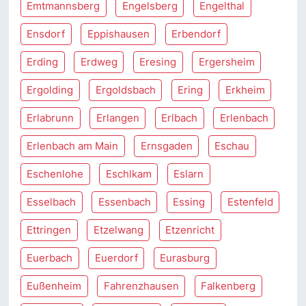
Emtmannsberg
Engelsberg
Engelthal
Ensdorf
Eppishausen
Erbendorf
Erding
Erdweg
Eresing
Ergersheim
Ergolding
Ergoldsbach
Ering
Erkheim
Erlabrunn
Erlangen
Erlbach
Erlenbach
Erlenbach am Main
Ernsgaden
Eschau
Eschenlohe
Eschlkam
Eslarn
Esselbach
Essenbach
Essing
Estenfeld
Ettringen
Etzelwang
Etzenricht
Euerbach
Euerdorf
Eurasburg
Eußenheim
Fahrenzhausen
Falkenberg