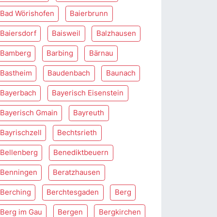
Bad Wörishofen
Baierbrunn
Baiersdorf
Baisweil
Balzhausen
Bamberg
Barbing
Bärnau
Bastheim
Baudenbach
Baunach
Bayerbach
Bayerisch Eisenstein
Bayerisch Gmain
Bayreuth
Bayrischzell
Bechtsrieth
Bellenberg
Benediktbeuern
Benningen
Beratzhausen
Berching
Berchtesgaden
Berg
Berg im Gau
Bergen
Bergkirchen