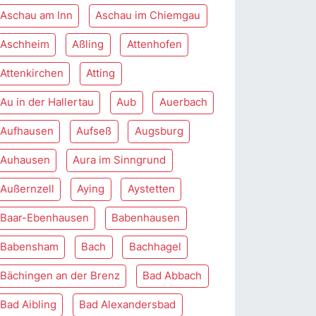
Aschau am Inn
Aschau im Chiemgau
Aschheim
Aßling
Attenhofen
Attenkirchen
Atting
Au in der Hallertau
Aub
Auerbach
Aufhausen
Aufseß
Augsburg
Auhausen
Aura im Sinngrund
Außernzell
Aying
Aystetten
Baar-Ebenhausen
Babenhausen
Babensham
Bach
Bachhagel
Bächingen an der Brenz
Bad Abbach
Bad Aibling
Bad Alexandersbad