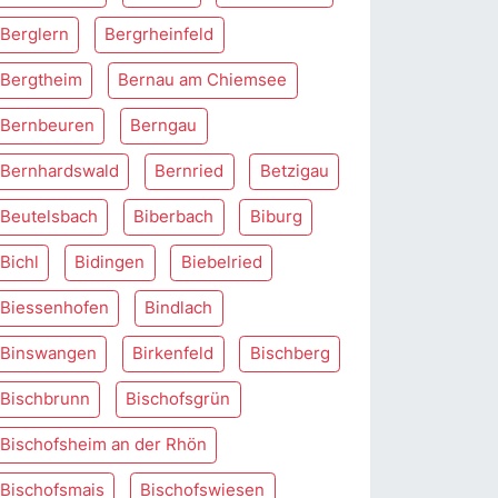
Berglern
Bergrheinfeld
Bergtheim
Bernau am Chiemsee
Bernbeuren
Berngau
Bernhardswald
Bernried
Betzigau
Beutelsbach
Biberbach
Biburg
Bichl
Bidingen
Biebelried
Biessenhofen
Bindlach
Binswangen
Birkenfeld
Bischberg
Bischbrunn
Bischofsgrün
Bischofsheim an der Rhön
Bischofsmais
Bischofswiesen