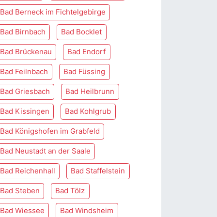
Bad Berneck im Fichtelgebirge
Bad Birnbach
Bad Bocklet
Bad Brückenau
Bad Endorf
Bad Feilnbach
Bad Füssing
Bad Griesbach
Bad Heilbrunn
Bad Kissingen
Bad Kohlgrub
Bad Königshofen im Grabfeld
Bad Neustadt an der Saale
Bad Reichenhall
Bad Staffelstein
Bad Steben
Bad Tölz
Bad Wiessee
Bad Windsheim