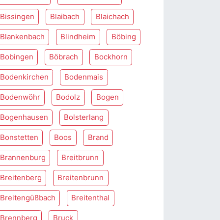
Bissingen
Blaibach
Blaichach
Blankenbach
Blindheim
Böbing
Bobingen
Böbrach
Bockhorn
Bodenkirchen
Bodenmais
Bodenwöhr
Bodolz
Bogen
Bogenhausen
Bolsterlang
Bonstetten
Boos
Brand
Brannenburg
Breitbrunn
Breitenberg
Breitenbrunn
Breitengüßbach
Breitenthal
Brennberg
Bruck