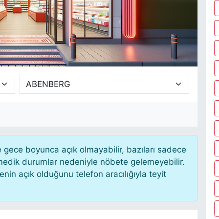
gece boyunca açık olmayabilir, bazıları sadece
nmedik durumlar nedeniyle nöbete gelemeyebilir.
in açık olduğunu telefon aracılığıyla teyit