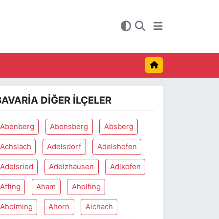
BAVARIA DIĞER İLÇELER
Abenberg
Abensberg
Absberg
Achslach
Adelsdorf
Adelshofen
Adelsried
Adelzhausen
Adlkofen
Affing
Aham
Aholfing
Aholming
Ahorn
Aichach