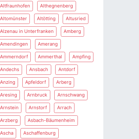
Altfraunhofen
Althegnenberg
Altomünster
Altötting
Altusried
Alzenau in Unterfranken
Amberg
Amendingen
Amerang
Ammerndorf
Ammerthal
Ampfing
Andechs
Ansbach
Antdorf
Anzing
Apfeldorf
Arberg
Aresing
Arnbruck
Arnschwang
Arnstein
Arnstorf
Arrach
Arzberg
Asbach-Bäumenheim
Ascha
Aschaffenburg