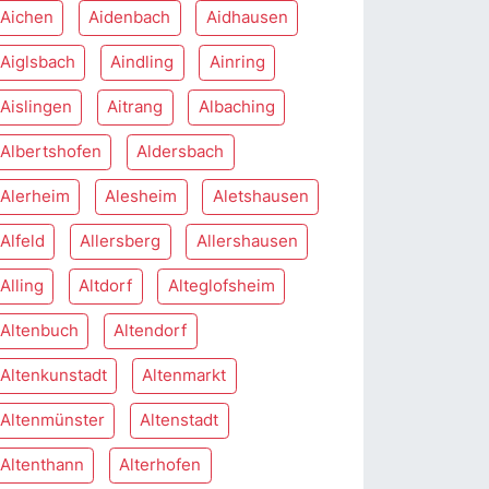
Aichen
Aidenbach
Aidhausen
Aiglsbach
Aindling
Ainring
Aislingen
Aitrang
Albaching
Albertshofen
Aldersbach
Alerheim
Alesheim
Aletshausen
Alfeld
Allersberg
Allershausen
Alling
Altdorf
Alteglofsheim
Altenbuch
Altendorf
Altenkunstadt
Altenmarkt
Altenmünster
Altenstadt
Altenthann
Alterhofen