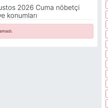
stos 2026 Cuma nöbetçi
ve konumları
namadı.