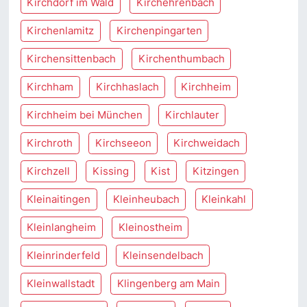
Kirchdorf im Wald
Kirchehrenbach
Kirchenlamitz
Kirchenpingarten
Kirchensittenbach
Kirchenthumbach
Kirchham
Kirchhaslach
Kirchheim
Kirchheim bei München
Kirchlauter
Kirchroth
Kirchseeon
Kirchweidach
Kirchzell
Kissing
Kist
Kitzingen
Kleinaitingen
Kleinheubach
Kleinkahl
Kleinlangheim
Kleinostheim
Kleinrinderfeld
Kleinsendelbach
Kleinwallstadt
Klingenberg am Main