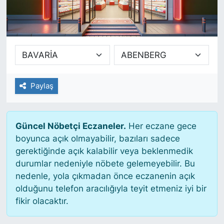
SİYASET
SAĞLIK
Paylaş
Güncel Nöbetçi Eczaneler.
Her eczane gece
boyunca açık olmayabilir, bazıları sadece
gerektiğinde açık kalabilir veya beklenmedik
durumlar nedeniyle nöbete gelemeyebilir. Bu
nedenle, yola çıkmadan önce eczanenin açık
olduğunu telefon aracılığıyla teyit etmeniz iyi bir
fikir olacaktır.