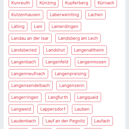
Kunreuth
Künzing
Kupferberg
Kürnach
Kutzenhausen
Laberweinting
Lachen
Lalling
Lam
Lamerdingen
Landau an der Isar
Landsberg am Lech
Landsberied
Landshut
Langenaltheim
Langenbach
Langenfeld
Langenmosen
Langenneufnach
Langenpreising
Langensendelbach
Langenzenn
Langerringen
Langfurth
Langquaid
Langweid
Lappersdorf
Lauben
Laudenbach
Lauf an der Pegnitz
Laufach