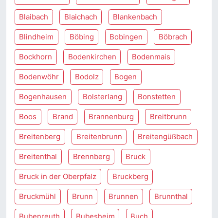
Blaibach
Blaichach
Blankenbach
Blindheim
Böbing
Bobingen
Böbrach
Bockhorn
Bodenkirchen
Bodenmais
Bodenwöhr
Bodolz
Bogen
Bogenhausen
Bolsterlang
Bonstetten
Boos
Brand
Brannenburg
Breitbrunn
Breitenberg
Breitenbrunn
Breitengüßbach
Breitenthal
Brennberg
Bruck
Bruck in der Oberpfalz
Bruckberg
Bruckmühl
Brunn
Brunnen
Brunnthal
Bubenreuth
Bubesheim
Buch