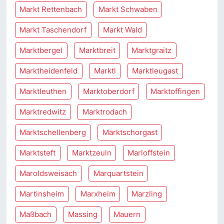
Markt Rettenbach
Markt Schwaben
Markt Taschendorf
Markt Wald
Marktbergel
Marktbreit
Marktgraitz
Marktheidenfeld
Marktl
Marktleugast
Marktleuthen
Marktoberdorf
Marktoffingen
Marktredwitz
Marktrodach
Marktschellenberg
Marktschorgast
Marktsteft
Marktzeuln
Marloffstein
Maroldsweisach
Marquartstein
Martinsheim
Marxheim
Marzling
Maßbach
Massing
Mauern