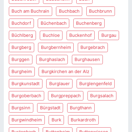
Buch am Buchrain
Buchbach
Buchbrunn
Buchdorf
Büchenbach
Buchenberg
Büchlberg
Buchloe
Buckenhof
Burgau
Burgberg
Burgbernheim
Burgebrach
Burggen
Burghaslach
Burghausen
Burgheim
Burgkirchen an der Alz
Burgkunstadt
Burglauer
Burglengenfeld
Burgoberbach
Burgpreppach
Burgsalach
Burgsinn
Bürgstadt
Burgthann
Burgwindheim
Burk
Burkardroth
Burtenbach
Buttenheim
Buttenwiesen