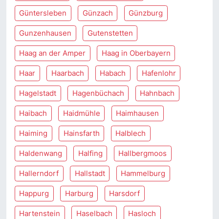
Güntersleben
Günzach
Günzburg
Gunzenhausen
Gutenstetten
Haag an der Amper
Haag in Oberbayern
Haar
Haarbach
Habach
Hafenlohr
Hagelstadt
Hagenbüchach
Hahnbach
Haibach
Haidmühle
Haimhausen
Haiming
Hainsfarth
Halblech
Haldenwang
Halfing
Hallbergmoos
Hallerndorf
Hallstadt
Hammelburg
Happurg
Harburg
Harsdorf
Hartenstein
Haselbach
Hasloch