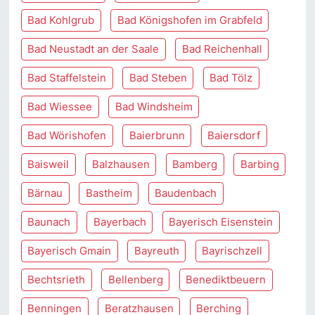
Bad Kohlgrub
Bad Königshofen im Grabfeld
Bad Neustadt an der Saale
Bad Reichenhall
Bad Staffelstein
Bad Steben
Bad Tölz
Bad Wiessee
Bad Windsheim
Bad Wörishofen
Baierbrunn
Baiersdorf
Baisweil
Balzhausen
Bamberg
Barbing
Bärnau
Bastheim
Baudenbach
Baunach
Bayerbach
Bayerisch Eisenstein
Bayerisch Gmain
Bayreuth
Bayrischzell
Bechtsrieth
Bellenberg
Benediktbeuern
Benningen
Beratzhausen
Berching