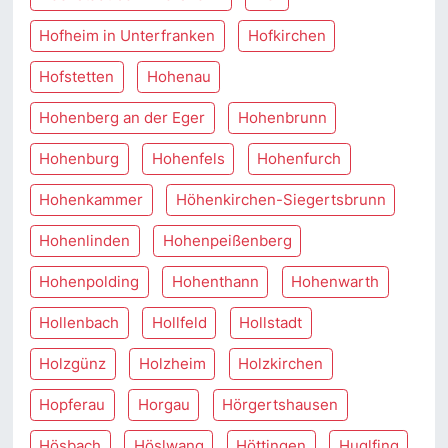
Hofheim in Unterfranken
Hofkirchen
Hofstetten
Hohenau
Hohenberg an der Eger
Hohenbrunn
Hohenburg
Hohenfels
Hohenfurch
Hohenkammer
Höhenkirchen-Siegertsbrunn
Hohenlinden
Hohenpeißenberg
Hohenpolding
Hohenthann
Hohenwarth
Hollenbach
Hollfeld
Hollstadt
Holzgünz
Holzheim
Holzkirchen
Hopferau
Horgau
Hörgertshausen
Hösbach
Höslwang
Höttingen
Huglfing