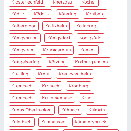
Klosterlechfeld
Knetzgau
Kochel
Köditz
Ködnitz
Köfering
Kohlberg
Kolbermoor
Kolitzheim
Kollnburg
Königsbrunn
Königsdorf
Königsfeld
Königstein
Konradsreuth
Konzell
Kottgeisering
Kötzting
Kraiburg am Inn
Krailling
Kreut
Kreuzwertheim
Krombach
Kronach
Kronburg
Krumbach
Krummennaab
Krün
Kueps Oberfranken
Kühbach
Kulmain
Kulmbach
Kumhausen
Kümmersbruck