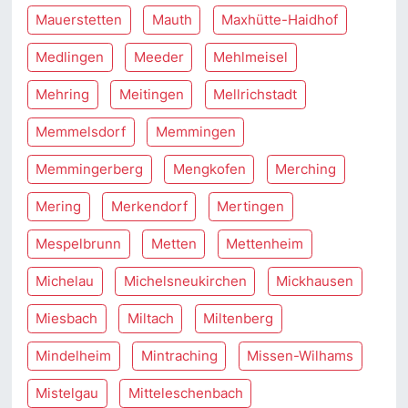
Mauerstetten
Mauth
Maxhütte-Haidhof
Medlingen
Meeder
Mehlmeisel
Mehring
Meitingen
Mellrichstadt
Memmelsdorf
Memmingen
Memmingerberg
Mengkofen
Merching
Mering
Merkendorf
Mertingen
Mespelbrunn
Metten
Mettenheim
Michelau
Michelsneukirchen
Mickhausen
Miesbach
Miltach
Miltenberg
Mindelheim
Mintraching
Missen-Wilhams
Mistelgau
Mitteleschenbach