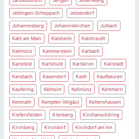
Jandelsbrunn
Jengen
Jesenwang
Jettingen-Scheppach
Jetzendorf
Johannesberg
Johanniskirchen
Julbach
Kahl am Main
Kaisheim
Kalchreuth
Kallmünz
Kammerstein
Karbach
Karlsfeld
Karlshuld
Karlskron
Karlstadt
Karsbach
Kasendorf
Kastl
Kaufbeuren
Kaufering
Kelheim
Kellmünz
Kemmern
Kemnath
Kempten (Allgäu)
Kettershausen
Kiefersfelden
Kienberg
Kirchanschöring
Kirchberg
Kirchdorf
Kirchdorf am Inn