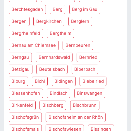
Berchtesgaden
Berg
Berg im Gau
Bergen
Bergkirchen
Berglern
Bergrheinfeld
Bergtheim
Bernau am Chiemsee
Bernbeuren
Berngau
Bernhardswald
Bernried
Betzigau
Beutelsbach
Biberbach
Biburg
Bichl
Bidingen
Biebelried
Biessenhofen
Bindlach
Binswangen
Birkenfeld
Bischberg
Bischbrunn
Bischofsgrün
Bischofsheim an der Rhön
Bischofsmais
Bischofswiesen
Bissingen