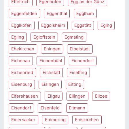
Effeltrich
Egenhofen
Egg an der Günz
Eggenfelden
Eggenthal
Egglham
Egglkofen
Eggolsheim
Eggstätt
Eging
Egling
Egloffstein
Egmating
Ehekirchen
Ehingen
Eibelstadt
Eichenau
Eichenbühl
Eichendorf
Eichenried
Eichstätt
Eiselfing
Eisenburg
Eisingen
Eitting
Elfershausen
Ellgau
Ellingen
Ellzee
Elsendorf
Elsenfeld
Eltmann
Emersacker
Emmering
Emskirchen