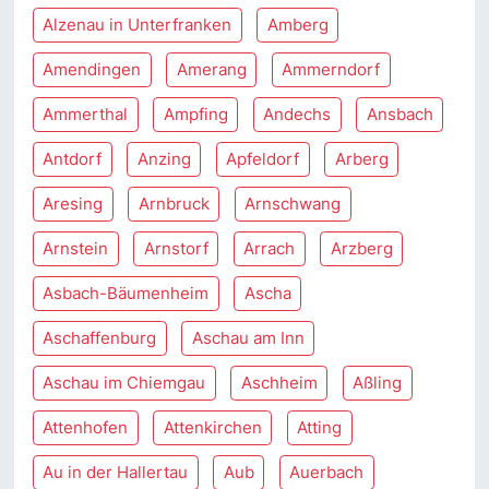
Alzenau in Unterfranken
Amberg
Amendingen
Amerang
Ammerndorf
Ammerthal
Ampfing
Andechs
Ansbach
Antdorf
Anzing
Apfeldorf
Arberg
Aresing
Arnbruck
Arnschwang
Arnstein
Arnstorf
Arrach
Arzberg
Asbach-Bäumenheim
Ascha
Aschaffenburg
Aschau am Inn
Aschau im Chiemgau
Aschheim
Aßling
Attenhofen
Attenkirchen
Atting
Au in der Hallertau
Aub
Auerbach