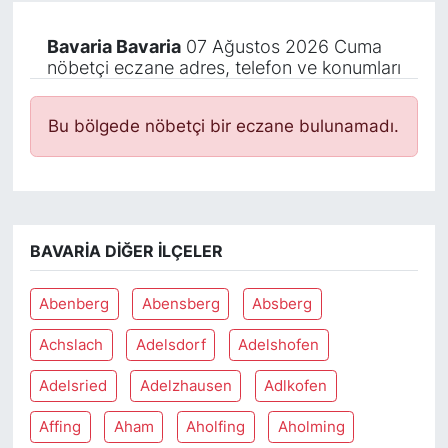
Bavaria Bavaria
07 Ağustos 2026 Cuma
nöbetçi eczane adres, telefon ve konumları
Bu bölgede nöbetçi bir eczane bulunamadı.
BAVARIA DIĞER İLÇELER
Abenberg
Abensberg
Absberg
Achslach
Adelsdorf
Adelshofen
Adelsried
Adelzhausen
Adlkofen
Affing
Aham
Aholfing
Aholming