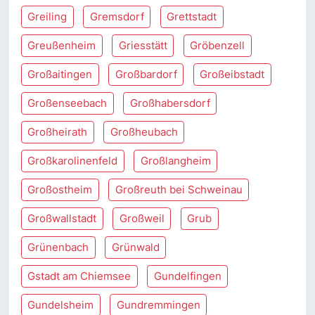
Greiling
Gremsdorf
Grettstadt
Greußenheim
Griesstätt
Gröbenzell
Großaitingen
Großbardorf
Großeibstadt
Großenseebach
Großhabersdorf
Großheirath
Großheubach
Großkarolinenfeld
Großlangheim
Großostheim
Großreuth bei Schweinau
Großwallstadt
Großweil
Grub
Grünenbach
Grünwald
Gstadt am Chiemsee
Gundelfingen
Gundelsheim
Gundremmingen