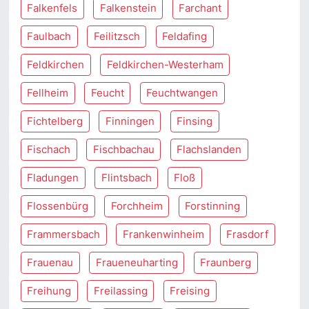
Falkenfels
Falkenstein
Farchant
Faulbach
Feilitzsch
Feldafing
Feldkirchen
Feldkirchen-Westerham
Fellheim
Feucht
Feuchtwangen
Fichtelberg
Finningen
Finsing
Fischach
Fischbachau
Flachslanden
Fladungen
Flintsbach
Floß
Flossenbürg
Forchheim
Forstinning
Frammersbach
Frankenwinheim
Frasdorf
Frauenau
Fraueneuharting
Fraunberg
Freihung
Freilassing
Freising