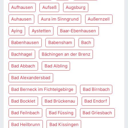
Aufhausen
Aufseß
Augsburg
Auhausen
Aura im Sinngrund
Außernzell
Aying
Aystetten
Baar-Ebenhausen
Babenhausen
Babensham
Bach
Bachhagel
Bächingen an der Brenz
Bad Abbach
Bad Aibling
Bad Alexandersbad
Bad Berneck im Fichtelgebirge
Bad Birnbach
Bad Bocklet
Bad Brückenau
Bad Endorf
Bad Feilnbach
Bad Füssing
Bad Griesbach
Bad Heilbrunn
Bad Kissingen