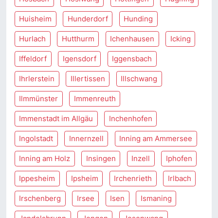
Huisheim
Hunderdorf
Hunding
Hurlach
Hutthurm
Ichenhausen
Icking
Iffeldorf
Igensdorf
Iggensbach
Ihrlerstein
Illertissen
Illschwang
Ilmmünster
Immenreuth
Immenstadt im Allgäu
Inchenhofen
Ingolstadt
Innernzell
Inning am Ammersee
Inning am Holz
Insingen
Inzell
Iphofen
Ippesheim
Ipsheim
Irchenrieth
Irlbach
Irschenberg
Irsee
Isen
Ismaning