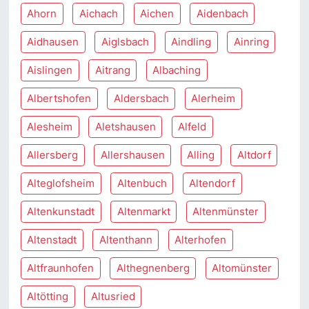
Ahorn
Aichach
Aichen
Aidenbach
Aidhausen
Aiglsbach
Aindling
Ainring
Aislingen
Aitrang
Albaching
Albertshofen
Aldersbach
Alerheim
Alesheim
Aletshausen
Alfeld
Allersberg
Allershausen
Alling
Altdorf
Alteglofsheim
Altenbuch
Altendorf
Altenkunstadt
Altenmarkt
Altenmünster
Altenstadt
Altenthann
Alterhofen
Altfraunhofen
Althegnenberg
Altomünster
Altötting
Altusried