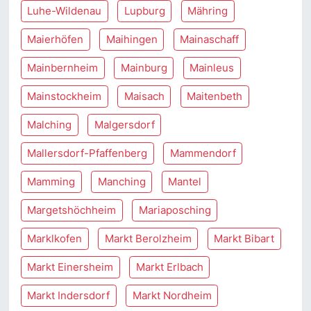
Luhe-Wildenau
Lupburg
Mähring
Maierhöfen
Maihingen
Mainaschaff
Mainbernheim
Mainburg
Mainleus
Mainstockheim
Maisach
Maitenbeth
Malching
Malgersdorf
Mallersdorf-Pfaffenberg
Mammendorf
Mamming
Manching
Mantel
Margetshöchheim
Mariaposching
Marklkofen
Markt Berolzheim
Markt Bibart
Markt Einersheim
Markt Erlbach
Markt Indersdorf
Markt Nordheim