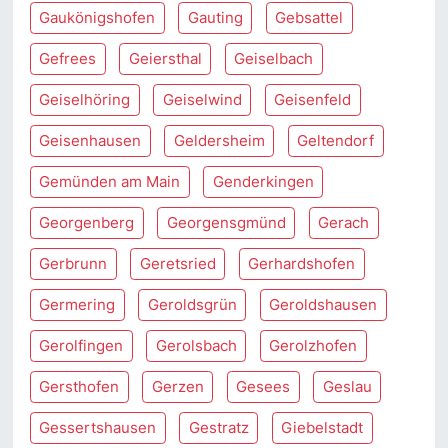
Gaukönigshofen
Gauting
Gebsattel
Gefrees
Geiersthal
Geiselbach
Geiselhöring
Geiselwind
Geisenfeld
Geisenhausen
Geldersheim
Geltendorf
Gemünden am Main
Genderkingen
Georgenberg
Georgensgmünd
Gerach
Gerbrunn
Geretsried
Gerhardshofen
Germering
Geroldsgrün
Geroldshausen
Gerolfingen
Gerolsbach
Gerolzhofen
Gersthofen
Gerzen
Gesees
Geslau
Gessertshausen
Gestratz
Giebelstadt