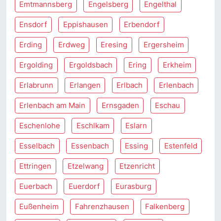
Emtmannsberg
Engelsberg
Engelthal
Ensdorf
Eppishausen
Erbendorf
Erding
Erdweg
Eresing
Ergersheim
Ergolding
Ergoldsbach
Ering
Erkheim
Erlabrunn
Erlangen
Erlbach
Erlenbach
Erlenbach am Main
Ernsgaden
Eschau
Eschenlohe
Eschlkam
Eslarn
Esselbach
Essenbach
Essing
Estenfeld
Ettringen
Etzelwang
Etzenricht
Euerbach
Euerdorf
Eurasburg
Eußenheim
Fahrenzhausen
Falkenberg