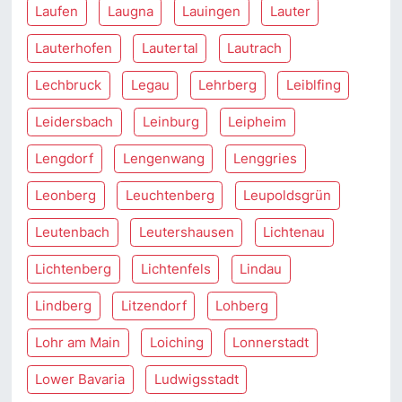
Laufen
Laugna
Lauingen
Lauter
Lauterhofen
Lautertal
Lautrach
Lechbruck
Legau
Lehrberg
Leiblfing
Leidersbach
Leinburg
Leipheim
Lengdorf
Lengenwang
Lenggries
Leonberg
Leuchtenberg
Leupoldsgrün
Leutenbach
Leutershausen
Lichtenau
Lichtenberg
Lichtenfels
Lindau
Lindberg
Litzendorf
Lohberg
Lohr am Main
Loiching
Lonnerstadt
Lower Bavaria
Ludwigsstadt