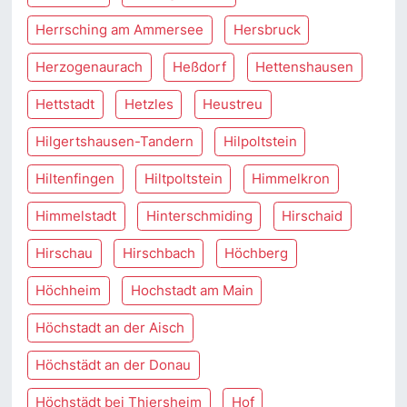
Herrsching am Ammersee
Hersbruck
Herzogenaurach
Heßdorf
Hettenshausen
Hettstadt
Hetzles
Heustreu
Hilgertshausen-Tandern
Hilpoltstein
Hiltenfingen
Hiltpoltstein
Himmelkron
Himmelstadt
Hinterschmiding
Hirschaid
Hirschau
Hirschbach
Höchberg
Höchheim
Hochstadt am Main
Höchstadt an der Aisch
Höchstädt an der Donau
Höchstädt bei Thiersheim
Hof