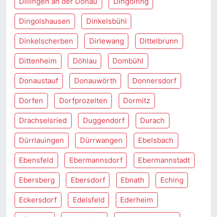
Dillingen an der Donau
Dingolfing
Dingolshausen
Dinkelsbühl
Dinkelscherben
Dirlewang
Dittelbrunn
Dittenheim
Döhlau
Dombühl
Donaustauf
Donauwörth
Donnersdorf
Dorfen
Dorfprozelten
Dormitz
Drachselsried
Duggendorf
Durach
Dürrlauingen
Dürrwangen
Ebelsbach
Ebensfeld
Ebermannsdorf
Ebermannstadt
Ebersberg
Ebersdorf
Ebnath
Eching
Eckersdorf
Edelsfeld
Ederheim