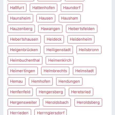
Haßfurt
Hattenhofen
Haundorf
Haunsheim
Hausen
Hausham
Hauzenberg
Hawangen
Hebertsfelden
Hebertshausen
Heideck
Heidenheim
Heigenbrücken
Heiligenstadt
Heilsbronn
Heimbuchenthal
Heimenkirch
Heimertingen
Helmbrechts
Helmstadt
Hemau
Hemhofen
Hendungen
Henfenfeld
Hengersberg
Heretsried
Hergensweiler
Heroldsbach
Heroldsberg
Herrieden
Herrngiersdorf