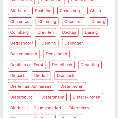
Bütthard
Buxheim
Cadolzburg
Cham
Chamerau
Chieming
Chostlarn
Coburg
Colmberg
Creußen
Dachau
Dasing
Deggendorf
Deining
Deiningen
Deisenhausen
Denklingen
Dentlein am Forst
Dettelbach
Deuerling
Diebach
Diedorf
Diespeck
Dießen am Ammersee
Dietenhofen
Dietersburg
Dietersheim
Dieterskirchen
Dietfurt
Dietmannsried
Dietramszell