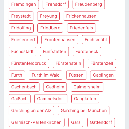
Fremdingen
Frensdorf
Freudenberg
Freystadt
Freyung
Frickenhausen
Fridolfing
Friedberg
Friedenfels
Friesenried
Frontenhausen
Fuchsmühl
Fuchsstadt
Fünfstetten
Fürsteneck
Fürstenfeldbruck
Fürstenstein
Fürstenzell
Furth
Furth im Wald
Füssen
Gablingen
Gachenbach
Gadheim
Gaimersheim
Gaißach
Gammelsdorf
Gangkofen
Garching an der Alz
Garching bei München
Garmisch-Partenkirchen
Gars
Gattendorf