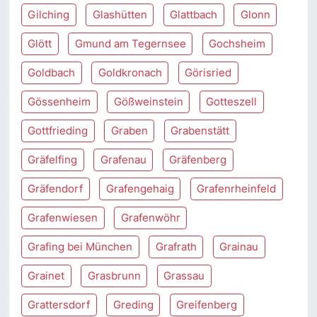
Gilching
Glashütten
Glattbach
Glonn
Glött
Gmund am Tegernsee
Gochsheim
Goldbach
Goldkronach
Görisried
Gössenheim
Gößweinstein
Gotteszell
Gottfrieding
Graben
Grabenstätt
Gräfelfing
Grafenau
Gräfenberg
Gräfendorf
Grafengehaig
Grafenrheinfeld
Grafenwiesen
Grafenwöhr
Grafing bei München
Grafrath
Grainau
Grainet
Grasbrunn
Grassau
Grattersdorf
Greding
Greifenberg