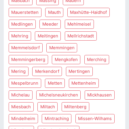
Maßbach
Massing
Mauern
Mauerstetten
Mauth
Maxhütte-Haidhof
Medlingen
Meeder
Mehlmeisel
Mehring
Meitingen
Mellrichstadt
Memmelsdorf
Memmingen
Memmingerberg
Mengkofen
Merching
Mering
Merkendorf
Mertingen
Mespelbrunn
Metten
Mettenheim
Michelau
Michelsneukirchen
Mickhausen
Miesbach
Miltach
Miltenberg
Mindelheim
Mintraching
Missen-Wilhams