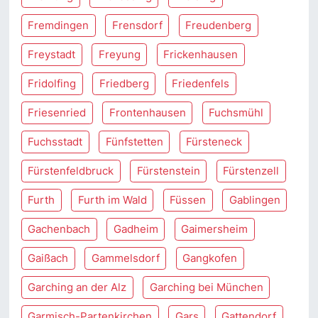
Fremdingen
Frensdorf
Freudenberg
Freystadt
Freyung
Frickenhausen
Fridolfing
Friedberg
Friedenfels
Friesenried
Frontenhausen
Fuchsmühl
Fuchsstadt
Fünfstetten
Fürsteneck
Fürstenfeldbruck
Fürstenstein
Fürstenzell
Furth
Furth im Wald
Füssen
Gablingen
Gachenbach
Gadheim
Gaimersheim
Gaißach
Gammelsdorf
Gangkofen
Garching an der Alz
Garching bei München
Garmisch-Partenkirchen
Gars
Gattendorf