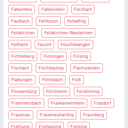
Falkenfels
Falkenstein
Farchant
Faulbach
Feilitzsch
Feldafing
Feldkirchen
Feldkirchen-Westerham
Fellheim
Feucht
Feuchtwangen
Fichtelberg
Finningen
Finsing
Fischach
Fischbachau
Flachslanden
Fladungen
Flintsbach
Floß
Flossenbürg
Forchheim
Forstinning
Frammersbach
Frankenwinheim
Frasdorf
Frauenau
Fraueneuharting
Fraunberg
Freihung
Freilassing
Freising