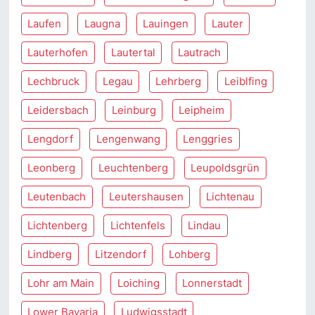
Laufen
Laugna
Lauingen
Lauter
Lauterhofen
Lautertal
Lautrach
Lechbruck
Legau
Lehrberg
Leiblfing
Leidersbach
Leinburg
Leipheim
Lengdorf
Lengenwang
Lenggries
Leonberg
Leuchtenberg
Leupoldsgrün
Leutenbach
Leutershausen
Lichtenau
Lichtenberg
Lichtenfels
Lindau
Lindberg
Litzendorf
Lohberg
Lohr am Main
Loiching
Lonnerstadt
Lower Bavaria
Ludwigsstadt