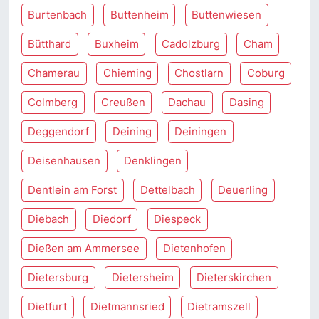
Burtenbach
Buttenheim
Buttenwiesen
Bütthard
Buxheim
Cadolzburg
Cham
Chamerau
Chieming
Chostlarn
Coburg
Colmberg
Creußen
Dachau
Dasing
Deggendorf
Deining
Deiningen
Deisenhausen
Denklingen
Dentlein am Forst
Dettelbach
Deuerling
Diebach
Diedorf
Diespeck
Dießen am Ammersee
Dietenhofen
Dietersburg
Dietersheim
Dieterskirchen
Dietfurt
Dietmannsried
Dietramszell