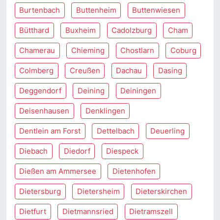
Burtenbach
Buttenheim
Buttenwiesen
Bütthard
Buxheim
Cadolzburg
Cham
Chamerau
Chieming
Chostlarn
Coburg
Colmberg
Creußen
Dachau
Dasing
Deggendorf
Deining
Deiningen
Deisenhausen
Denklingen
Dentlein am Forst
Dettelbach
Deuerling
Diebach
Diedorf
Diespeck
Dießen am Ammersee
Dietenhofen
Dietersburg
Dietersheim
Dieterskirchen
Dietfurt
Dietmannsried
Dietramszell