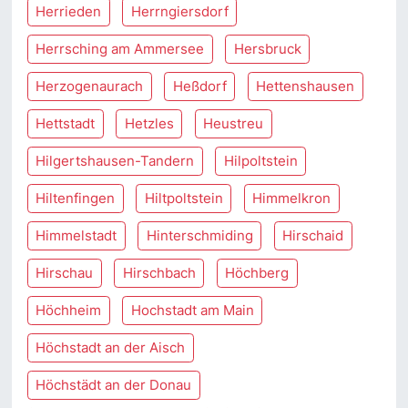
Herrieden
Herrngiersdorf
Herrsching am Ammersee
Hersbruck
Herzogenaurach
Heßdorf
Hettenshausen
Hettstadt
Hetzles
Heustreu
Hilgertshausen-Tandern
Hilpoltstein
Hiltenfingen
Hiltpoltstein
Himmelkron
Himmelstadt
Hinterschmiding
Hirschaid
Hirschau
Hirschbach
Höchberg
Höchheim
Hochstadt am Main
Höchstadt an der Aisch
Höchstädt an der Donau