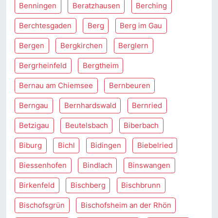
Benningen
Beratzhausen
Berching
Berchtesgaden
Berg
Berg im Gau
Bergen
Bergkirchen
Berglern
Bergrheinfeld
Bergtheim
Bernau am Chiemsee
Bernbeuren
Berngau
Bernhardswald
Bernried
Betzigau
Beutelsbach
Biberbach
Biburg
Bichl
Bidingen
Biebelried
Biessenhofen
Bindlach
Binswangen
Birkenfeld
Bischberg
Bischbrunn
Bischofsgrün
Bischofsheim an der Rhön