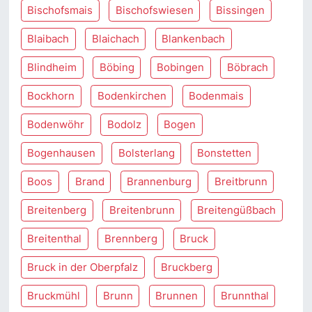
Bischofsmais
Bischofswiesen
Bissingen
Blaibach
Blaichach
Blankenbach
Blindheim
Böbing
Bobingen
Böbrach
Bockhorn
Bodenkirchen
Bodenmais
Bodenwöhr
Bodolz
Bogen
Bogenhausen
Bolsterlang
Bonstetten
Boos
Brand
Brannenburg
Breitbrunn
Breitenberg
Breitenbrunn
Breitengüßbach
Breitenthal
Brennberg
Bruck
Bruck in der Oberpfalz
Bruckberg
Bruckmühl
Brunn
Brunnen
Brunnthal