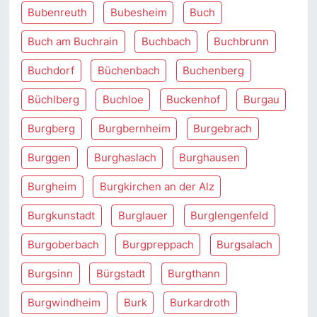
Bubenreuth
Bubesheim
Buch
Buch am Buchrain
Buchbach
Buchbrunn
Buchdorf
Büchenbach
Buchenberg
Büchlberg
Buchloe
Buckenhof
Burgau
Burgberg
Burgbernheim
Burgebrach
Burggen
Burghaslach
Burghausen
Burgheim
Burgkirchen an der Alz
Burgkunstadt
Burglauer
Burglengenfeld
Burgoberbach
Burgpreppach
Burgsalach
Burgsinn
Bürgstadt
Burgthann
Burgwindheim
Burk
Burkardroth