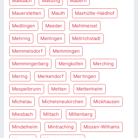
Maßbach
Massing
Mauern
Mauerstetten
Mauth
Maxhütte-Haidhof
Medlingen
Meeder
Mehlmeisel
Mehring
Meitingen
Mellrichstadt
Memmelsdorf
Memmingen
Memmingerberg
Mengkofen
Merching
Mering
Merkendorf
Mertingen
Mespelbrunn
Metten
Mettenheim
Michelau
Michelsneukirchen
Mickhausen
Miesbach
Miltach
Miltenberg
Mindelheim
Mintraching
Missen-Wilhams