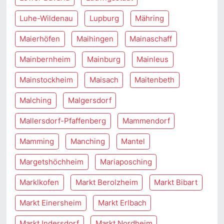
Luhe-Wildenau
Lupburg
Mähring
Maierhöfen
Maihingen
Mainaschaff
Mainbernheim
Mainburg
Mainleus
Mainstockheim
Maisach
Maitenbeth
Malching
Malgersdorf
Mallersdorf-Pfaffenberg
Mammendorf
Mamming
Manching
Mantel
Margetshöchheim
Mariaposching
Marklkofen
Markt Berolzheim
Markt Bibart
Markt Einersheim
Markt Erlbach
Markt Indersdorf
Markt Nordheim