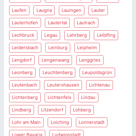
Laufen
Laugna
Lauingen
Lauter
Lauterhofen
Lautertal
Lautrach
Lechbruck
Legau
Lehrberg
Leiblfing
Leidersbach
Leinburg
Leipheim
Lengdorf
Lengenwang
Lenggries
Leonberg
Leuchtenberg
Leupoldsgrün
Leutenbach
Leutershausen
Lichtenau
Lichtenberg
Lichtenfels
Lindau
Lindberg
Litzendorf
Lohberg
Lohr am Main
Loiching
Lonnerstadt
Lower Bavaria
Ludwigsstadt