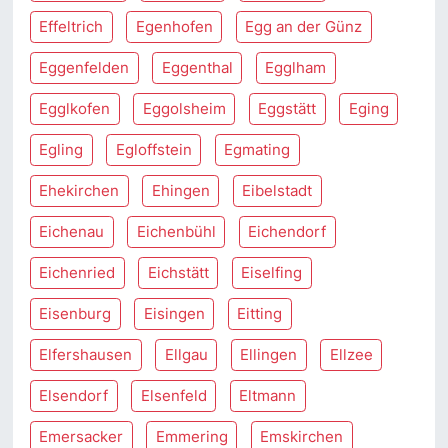
Effeltrich
Egenhofen
Egg an der Günz
Eggenfelden
Eggenthal
Egglham
Egglkofen
Eggolsheim
Eggstätt
Eging
Egling
Egloffstein
Egmating
Ehekirchen
Ehingen
Eibelstadt
Eichenau
Eichenbühl
Eichendorf
Eichenried
Eichstätt
Eiselfing
Eisenburg
Eisingen
Eitting
Elfershausen
Ellgau
Ellingen
Ellzee
Elsendorf
Elsenfeld
Eltmann
Emersacker
Emmering
Emskirchen