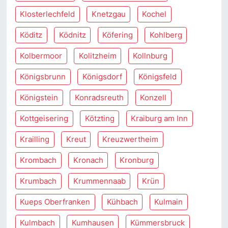
Klosterlechfeld
Knetzgau
Kochel
Köditz
Ködnitz
Köfering
Kohlberg
Kolbermoor
Kolitzheim
Kollnburg
Königsbrunn
Königsdorf
Königsfeld
Königstein
Konradsreuth
Konzell
Kottgeisering
Kötzting
Kraiburg am Inn
Krailling
Kreut
Kreuzwertheim
Krombach
Kronach
Kronburg
Krumbach
Krummennaab
Krün
Kueps Oberfranken
Kühbach
Kulmain
Kulmbach
Kumhausen
Kümmersbruck