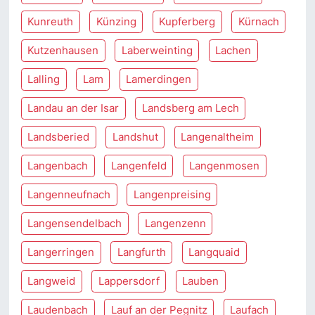
Kunreuth
Künzing
Kupferberg
Kürnach
Kutzenhausen
Laberweinting
Lachen
Lalling
Lam
Lamerdingen
Landau an der Isar
Landsberg am Lech
Landsberied
Landshut
Langenaltheim
Langenbach
Langenfeld
Langenmosen
Langenneufnach
Langenpreising
Langensendelbach
Langenzenn
Langerringen
Langfurth
Langquaid
Langweid
Lappersdorf
Lauben
Laudenbach
Lauf an der Pegnitz
Laufach