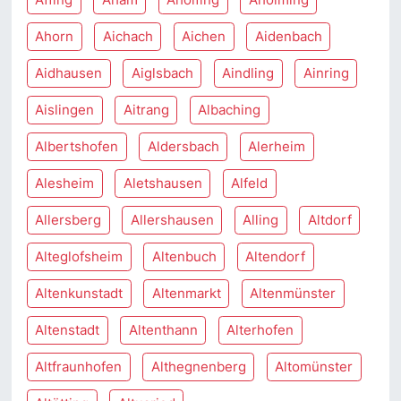
Ahorn
Aichach
Aichen
Aidenbach
Aidhausen
Aiglsbach
Aindling
Ainring
Aislingen
Aitrang
Albaching
Albertshofen
Aldersbach
Alerheim
Alesheim
Aletshausen
Alfeld
Allersberg
Allershausen
Alling
Altdorf
Alteglofsheim
Altenbuch
Altendorf
Altenkunstadt
Altenmarkt
Altenmünster
Altenstadt
Altenthann
Alterhofen
Altfraunhofen
Althegnenberg
Altomünster