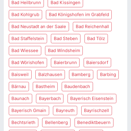
Bad Heilbrunn
Bad Kissingen
Bad Kohlgrub
Bad Königshofen im Grabfeld
Bad Neustadt an der Saale
Bad Reichenhall
Bad Staffelstein
Bad Steben
Bad Tölz
Bad Wiessee
Bad Windsheim
Bad Wörishofen
Baierbrunn
Baiersdorf
Baisweil
Balzhausen
Bamberg
Barbing
Bärnau
Bastheim
Baudenbach
Baunach
Bayerbach
Bayerisch Eisenstein
Bayerisch Gmain
Bayreuth
Bayrischzell
Bechtsrieth
Bellenberg
Benediktbeuern