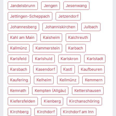
Jandelsbrunn
Jengen
Jesenwang
Jettingen-Scheppach
Jetzendorf
Johannesberg
Johanniskirchen
Julbach
Kahl am Main
Kaisheim
Kalchreuth
Kallmünz
Kammerstein
Karbach
Karlsfeld
Karlshuld
Karlskron
Karlstadt
Karsbach
Kasendorf
Kastl
Kaufbeuren
Kaufering
Kelheim
Kellmünz
Kemmern
Kemnath
Kempten (Allgäu)
Kettershausen
Kiefersfelden
Kienberg
Kirchanschöring
Kirchberg
Kirchdorf
Kirchdorf am Inn