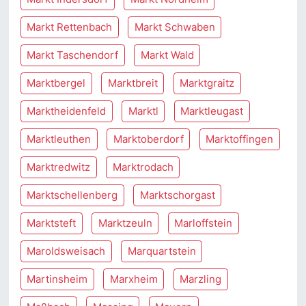
Markt Rettenbach
Markt Schwaben
Markt Taschendorf
Markt Wald
Marktbergel
Marktbreit
Marktgraitz
Marktheidenfeld
Marktl
Marktleugast
Marktleuthen
Marktoberdorf
Marktoffingen
Marktredwitz
Marktrodach
Marktschellenberg
Marktschorgast
Marktsteft
Marktzeuln
Marloffstein
Maroldsweisach
Marquartstein
Martinsheim
Marxheim
Marzling