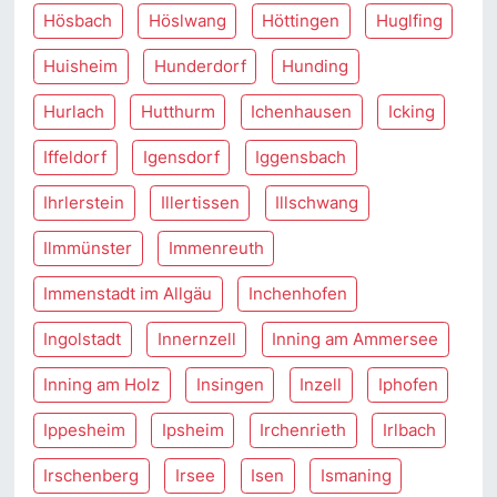
Hösbach
Höslwang
Höttingen
Huglfing
Huisheim
Hunderdorf
Hunding
Hurlach
Hutthurm
Ichenhausen
Icking
Iffeldorf
Igensdorf
Iggensbach
Ihrlerstein
Illertissen
Illschwang
Ilmmünster
Immenreuth
Immenstadt im Allgäu
Inchenhofen
Ingolstadt
Innernzell
Inning am Ammersee
Inning am Holz
Insingen
Inzell
Iphofen
Ippesheim
Ipsheim
Irchenrieth
Irlbach
Irschenberg
Irsee
Isen
Ismaning