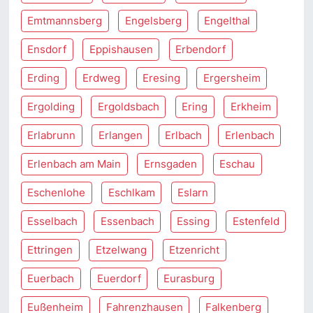
Emtmannsberg
Engelsberg
Engelthal
Ensdorf
Eppishausen
Erbendorf
Erding
Erdweg
Eresing
Ergersheim
Ergolding
Ergoldsbach
Ering
Erkheim
Erlabrunn
Erlangen
Erlbach
Erlenbach
Erlenbach am Main
Ernsgaden
Eschau
Eschenlohe
Eschlkam
Eslarn
Esselbach
Essenbach
Essing
Estenfeld
Ettringen
Etzelwang
Etzenricht
Euerbach
Euerdorf
Eurasburg
Eußenheim
Fahrenzhausen
Falkenberg