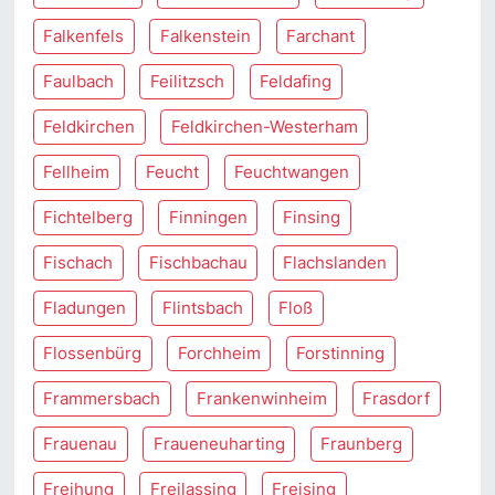
Falkenfels
Falkenstein
Farchant
Faulbach
Feilitzsch
Feldafing
Feldkirchen
Feldkirchen-Westerham
Fellheim
Feucht
Feuchtwangen
Fichtelberg
Finningen
Finsing
Fischach
Fischbachau
Flachslanden
Fladungen
Flintsbach
Floß
Flossenbürg
Forchheim
Forstinning
Frammersbach
Frankenwinheim
Frasdorf
Frauenau
Fraueneuharting
Fraunberg
Freihung
Freilassing
Freising