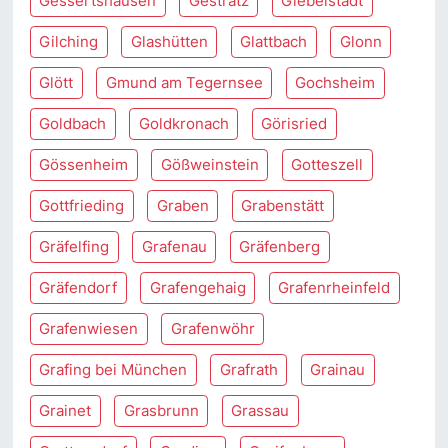
Gessertshausen
Gestratz
Giebelstadt
Gilching
Glashütten
Glattbach
Glonn
Glött
Gmund am Tegernsee
Gochsheim
Goldbach
Goldkronach
Görisried
Gössenheim
Gößweinstein
Gotteszell
Gottfrieding
Graben
Grabenstätt
Gräfelfing
Grafenau
Gräfenberg
Gräfendorf
Grafengehaig
Grafenrheinfeld
Grafenwiesen
Grafenwöhr
Grafing bei München
Grafrath
Grainau
Grainet
Grasbrunn
Grassau