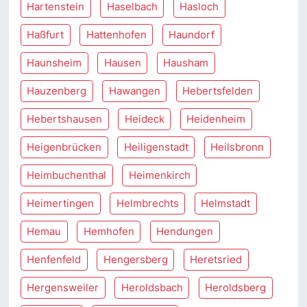
Hartenstein
Haselbach
Hasloch
Haßfurt
Hattenhofen
Haundorf
Haunsheim
Hausen
Hausham
Hauzenberg
Hawangen
Hebertsfelden
Hebertshausen
Heideck
Heidenheim
Heigenbrücken
Heiligenstadt
Heilsbronn
Heimbuchenthal
Heimenkirch
Heimertingen
Helmbrechts
Helmstadt
Hemau
Hemhofen
Hendungen
Henfenfeld
Hengersberg
Heretsried
Hergensweiler
Heroldsbach
Heroldsberg