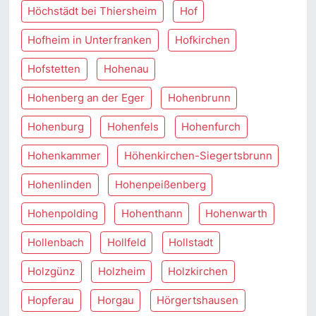
Höchstädt bei Thiersheim
Hof
Hofheim in Unterfranken
Hofkirchen
Hofstetten
Hohenau
Hohenberg an der Eger
Hohenbrunn
Hohenburg
Hohenfels
Hohenfurch
Hohenkammer
Höhenkirchen-Siegertsbrunn
Hohenlinden
Hohenpeißenberg
Hohenpolding
Hohenthann
Hohenwarth
Hollenbach
Hollfeld
Hollstadt
Holzgünz
Holzheim
Holzkirchen
Hopferau
Horgau
Hörgertshausen