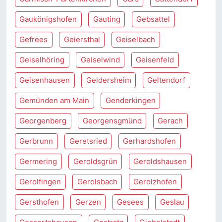
Gaukönigshofen
Gauting
Gebsattel
Gefrees
Geiersthal
Geiselbach
Geiselhöring
Geiselwind
Geisenfeld
Geisenhausen
Geldersheim
Geltendorf
Gemünden am Main
Genderkingen
Georgenberg
Georgensgmünd
Gerach
Gerbrunn
Geretsried
Gerhardshofen
Germering
Geroldsgrün
Geroldshausen
Gerolfingen
Gerolsbach
Gerolzhofen
Gersthofen
Gerzen
Gesees
Geslau