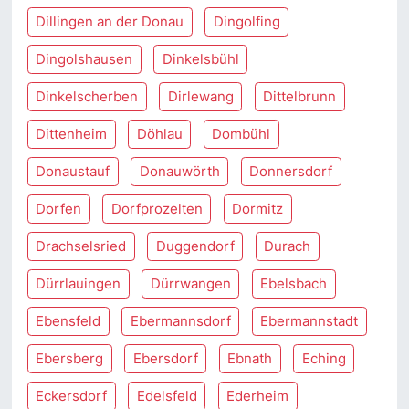
Dillingen an der Donau
Dingolfing
Dingolshausen
Dinkelsbühl
Dinkelscherben
Dirlewang
Dittelbrunn
Dittenheim
Döhlau
Dombühl
Donaustauf
Donauwörth
Donnersdorf
Dorfen
Dorfprozelten
Dormitz
Drachselsried
Duggendorf
Durach
Dürrlauingen
Dürrwangen
Ebelsbach
Ebensfeld
Ebermannsdorf
Ebermannstadt
Ebersberg
Ebersdorf
Ebnath
Eching
Eckersdorf
Edelsfeld
Ederheim