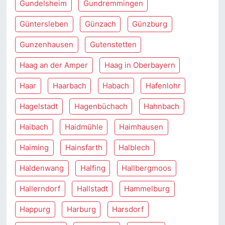
Gundelsheim
Gundremmingen
Güntersleben
Günzach
Günzburg
Gunzenhausen
Gutenstetten
Haag an der Amper
Haag in Oberbayern
Haar
Haarbach
Habach
Hafenlohr
Hagelstadt
Hagenbüchach
Hahnbach
Haibach
Haidmühle
Haimhausen
Haiming
Hainsfarth
Halblech
Haldenwang
Halfing
Hallbergmoos
Hallerndorf
Hallstadt
Hammelburg
Happurg
Harburg
Harsdorf