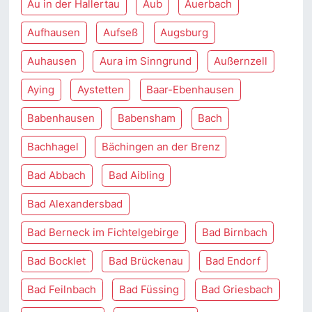
Au in der Hallertau
Aub
Auerbach
Aufhausen
Aufseß
Augsburg
Auhausen
Aura im Sinngrund
Außernzell
Aying
Aystetten
Baar-Ebenhausen
Babenhausen
Babensham
Bach
Bachhagel
Bächingen an der Brenz
Bad Abbach
Bad Aibling
Bad Alexandersbad
Bad Berneck im Fichtelgebirge
Bad Birnbach
Bad Bocklet
Bad Brückenau
Bad Endorf
Bad Feilnbach
Bad Füssing
Bad Griesbach