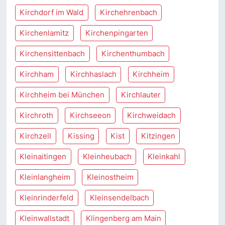
Kirchdorf im Wald
Kirchehrenbach
Kirchenlamitz
Kirchenpingarten
Kirchensittenbach
Kirchenthumbach
Kirchham
Kirchhaslach
Kirchheim
Kirchheim bei München
Kirchlauter
Kirchroth
Kirchseeon
Kirchweidach
Kirchzell
Kissing
Kist
Kitzingen
Kleinaitingen
Kleinheubach
Kleinkahl
Kleinlangheim
Kleinostheim
Kleinrinderfeld
Kleinsendelbach
Kleinwallstadt
Klingenberg am Main