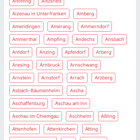
Altötting
Altusried
Alzenau in Unterfranken
Amberg
Amendingen
Amerang
Ammerndorf
Ammerthal
Ampfing
Andechs
Ansbach
Antdorf
Anzing
Apfeldorf
Arberg
Aresing
Arnbruck
Arnschwang
Arnstein
Arnstorf
Arrach
Arzberg
Asbach-Bäumenheim
Ascha
Aschaffenburg
Aschau am Inn
Aschau im Chiemgau
Aschheim
Aßling
Attenhofen
Attenkirchen
Atting