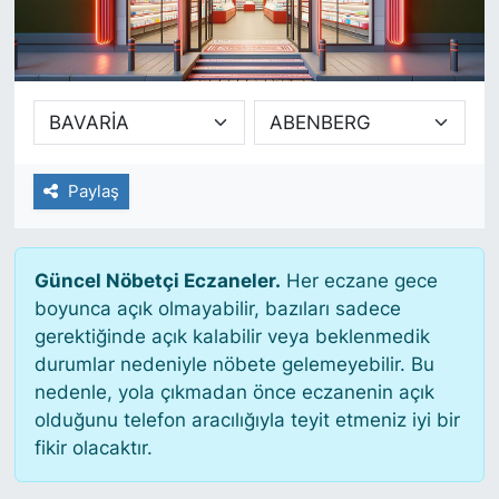
SİYASET
SAĞLIK
Paylaş
Güncel Nöbetçi Eczaneler.
Her eczane gece
boyunca açık olmayabilir, bazıları sadece
gerektiğinde açık kalabilir veya beklenmedik
durumlar nedeniyle nöbete gelemeyebilir. Bu
nedenle, yola çıkmadan önce eczanenin açık
olduğunu telefon aracılığıyla teyit etmeniz iyi bir
fikir olacaktır.