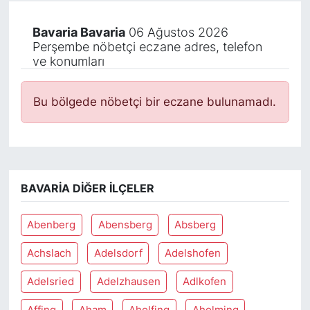
Bavaria Bavaria
06 Ağustos 2026
Perşembe nöbetçi eczane adres, telefon
ve konumları
Bu bölgede nöbetçi bir eczane bulunamadı.
BAVARIA DIĞER İLÇELER
Abenberg
Abensberg
Absberg
Achslach
Adelsdorf
Adelshofen
Adelsried
Adelzhausen
Adlkofen
Affing
Aham
Aholfing
Aholming