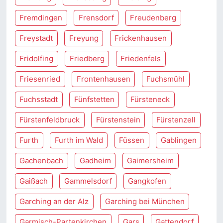
Fremdingen
Frensdorf
Freudenberg
Freystadt
Freyung
Frickenhausen
Fridolfing
Friedberg
Friedenfels
Friesenried
Frontenhausen
Fuchsmühl
Fuchsstadt
Fünfstetten
Fürsteneck
Fürstenfeldbruck
Fürstenstein
Fürstenzell
Furth
Furth im Wald
Füssen
Gablingen
Gachenbach
Gadheim
Gaimersheim
Gaißach
Gammelsdorf
Gangkofen
Garching an der Alz
Garching bei München
Garmisch-Partenkirchen
Gars
Gattendorf