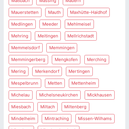
Maßbach
Massing
Mauern
Mauerstetten
Mauth
Maxhütte-Haidhof
Medlingen
Meeder
Mehlmeisel
Mehring
Meitingen
Mellrichstadt
Memmelsdorf
Memmingen
Memmingerberg
Mengkofen
Merching
Mering
Merkendorf
Mertingen
Mespelbrunn
Metten
Mettenheim
Michelau
Michelsneukirchen
Mickhausen
Miesbach
Miltach
Miltenberg
Mindelheim
Mintraching
Missen-Wilhams