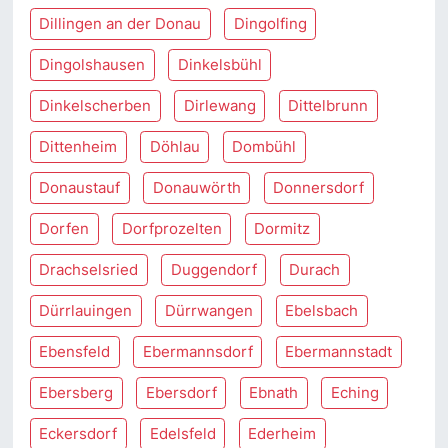
Dillingen an der Donau
Dingolfing
Dingolshausen
Dinkelsbühl
Dinkelscherben
Dirlewang
Dittelbrunn
Dittenheim
Döhlau
Dombühl
Donaustauf
Donauwörth
Donnersdorf
Dorfen
Dorfprozelten
Dormitz
Drachselsried
Duggendorf
Durach
Dürrlauingen
Dürrwangen
Ebelsbach
Ebensfeld
Ebermannsdorf
Ebermannstadt
Ebersberg
Ebersdorf
Ebnath
Eching
Eckersdorf
Edelsfeld
Ederheim