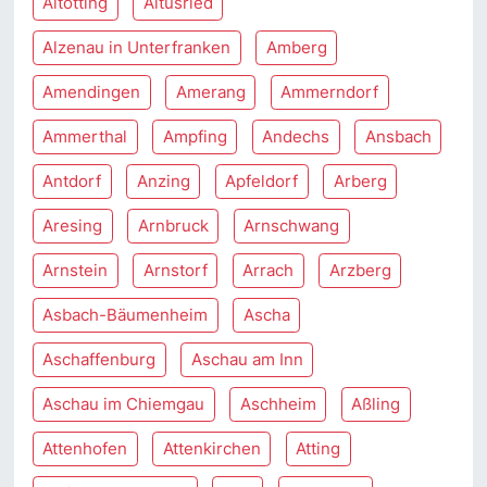
Altötting
Altusried
Alzenau in Unterfranken
Amberg
Amendingen
Amerang
Ammerndorf
Ammerthal
Ampfing
Andechs
Ansbach
Antdorf
Anzing
Apfeldorf
Arberg
Aresing
Arnbruck
Arnschwang
Arnstein
Arnstorf
Arrach
Arzberg
Asbach-Bäumenheim
Ascha
Aschaffenburg
Aschau am Inn
Aschau im Chiemgau
Aschheim
Aßling
Attenhofen
Attenkirchen
Atting