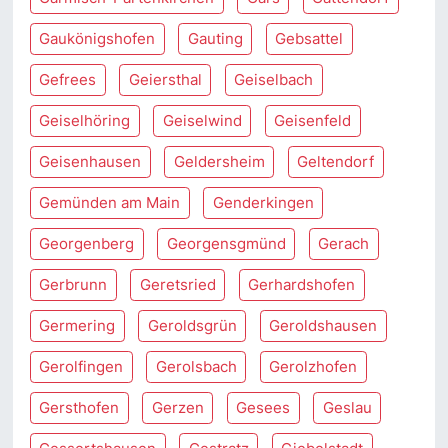
Gaukönigshofen
Gauting
Gebsattel
Gefrees
Geiersthal
Geiselbach
Geiselhöring
Geiselwind
Geisenfeld
Geisenhausen
Geldersheim
Geltendorf
Gemünden am Main
Genderkingen
Georgenberg
Georgensgmünd
Gerach
Gerbrunn
Geretsried
Gerhardshofen
Germering
Geroldsgrün
Geroldshausen
Gerolfingen
Gerolsbach
Gerolzhofen
Gersthofen
Gerzen
Gesees
Geslau