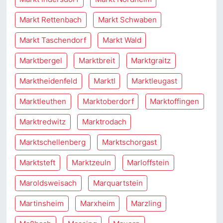
Markt Rettenbach
Markt Schwaben
Markt Taschendorf
Markt Wald
Marktbergel
Marktbreit
Marktgraitz
Marktheidenfeld
Marktl
Marktleugast
Marktleuthen
Marktoberdorf
Marktoffingen
Marktredwitz
Marktrodach
Marktschellenberg
Marktschorgast
Marktsteft
Marktzeuln
Marloffstein
Maroldsweisach
Marquartstein
Martinsheim
Marxheim
Marzling