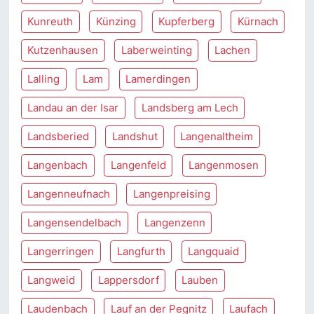
Kunreuth
Künzing
Kupferberg
Kürnach
Kutzenhausen
Laberweinting
Lachen
Lalling
Lam
Lamerdingen
Landau an der Isar
Landsberg am Lech
Landsberied
Landshut
Langenaltheim
Langenbach
Langenfeld
Langenmosen
Langenneufnach
Langenpreising
Langensendelbach
Langenzenn
Langerringen
Langfurth
Langquaid
Langweid
Lappersdorf
Lauben
Laudenbach
Lauf an der Pegnitz
Laufach