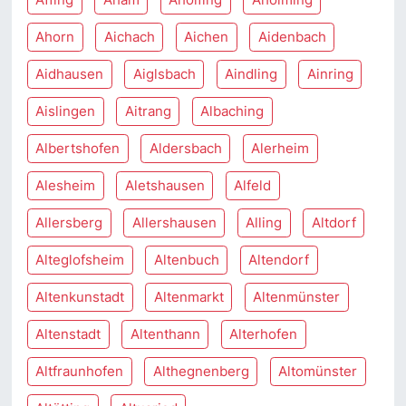
Ahorn
Aichach
Aichen
Aidenbach
Aidhausen
Aiglsbach
Aindling
Ainring
Aislingen
Aitrang
Albaching
Albertshofen
Aldersbach
Alerheim
Alesheim
Aletshausen
Alfeld
Allersberg
Allershausen
Alling
Altdorf
Alteglofsheim
Altenbuch
Altendorf
Altenkunstadt
Altenmarkt
Altenmünster
Altenstadt
Altenthann
Alterhofen
Altfraunhofen
Althegnenberg
Altomünster