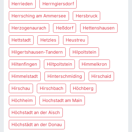
Herrieden
Herrngiersdorf
Herrsching am Ammersee
Hersbruck
Herzogenaurach
Heßdorf
Hettenshausen
Hettstadt
Hetzles
Heustreu
Hilgertshausen-Tandern
Hilpoltstein
Hiltenfingen
Hiltpoltstein
Himmelkron
Himmelstadt
Hinterschmiding
Hirschaid
Hirschau
Hirschbach
Höchberg
Höchheim
Hochstadt am Main
Höchstadt an der Aisch
Höchstädt an der Donau