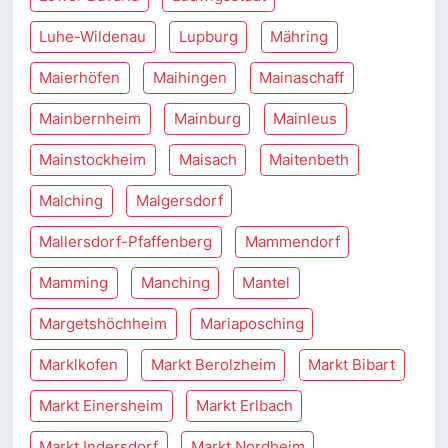
Luhe-Wildenau
Lupburg
Mähring
Maierhöfen
Maihingen
Mainaschaff
Mainbernheim
Mainburg
Mainleus
Mainstockheim
Maisach
Maitenbeth
Malching
Malgersdorf
Mallersdorf-Pfaffenberg
Mammendorf
Mamming
Manching
Mantel
Margetshöchheim
Mariaposching
Marklkofen
Markt Berolzheim
Markt Bibart
Markt Einersheim
Markt Erlbach
Markt Indersdorf
Markt Nordheim