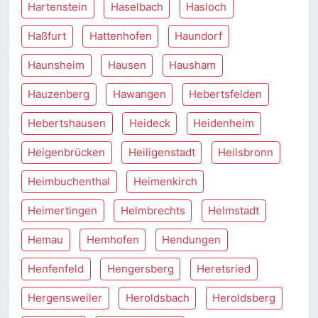
Hartenstein
Haselbach
Hasloch
Haßfurt
Hattenhofen
Haundorf
Haunsheim
Hausen
Hausham
Hauzenberg
Hawangen
Hebertsfelden
Hebertshausen
Heideck
Heidenheim
Heigenbrücken
Heiligenstadt
Heilsbronn
Heimbuchenthal
Heimenkirch
Heimertingen
Helmbrechts
Helmstadt
Hemau
Hemhofen
Hendungen
Henfenfeld
Hengersberg
Heretsried
Hergensweiler
Heroldsbach
Heroldsberg