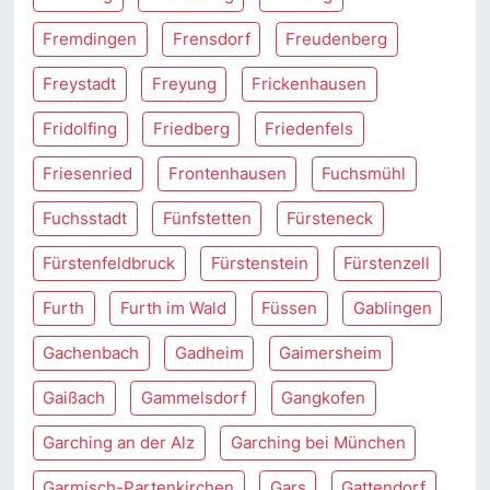
Fremdingen
Frensdorf
Freudenberg
Freystadt
Freyung
Frickenhausen
Fridolfing
Friedberg
Friedenfels
Friesenried
Frontenhausen
Fuchsmühl
Fuchsstadt
Fünfstetten
Fürsteneck
Fürstenfeldbruck
Fürstenstein
Fürstenzell
Furth
Furth im Wald
Füssen
Gablingen
Gachenbach
Gadheim
Gaimersheim
Gaißach
Gammelsdorf
Gangkofen
Garching an der Alz
Garching bei München
Garmisch-Partenkirchen
Gars
Gattendorf