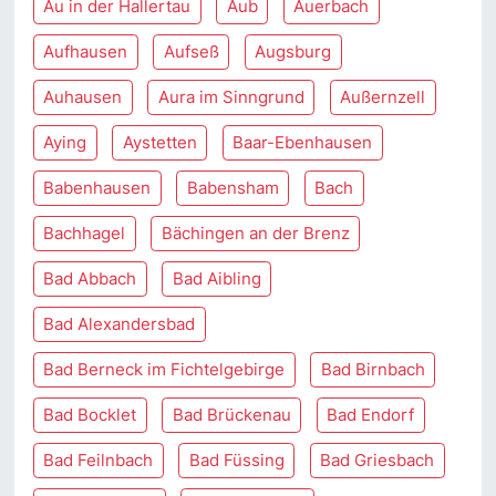
Au in der Hallertau
Aub
Auerbach
Aufhausen
Aufseß
Augsburg
Auhausen
Aura im Sinngrund
Außernzell
Aying
Aystetten
Baar-Ebenhausen
Babenhausen
Babensham
Bach
Bachhagel
Bächingen an der Brenz
Bad Abbach
Bad Aibling
Bad Alexandersbad
Bad Berneck im Fichtelgebirge
Bad Birnbach
Bad Bocklet
Bad Brückenau
Bad Endorf
Bad Feilnbach
Bad Füssing
Bad Griesbach