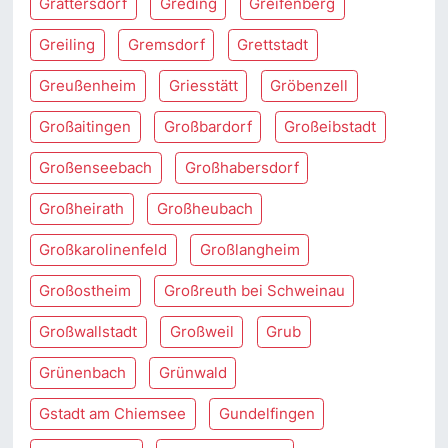
Grattersdorf
Greding
Greifenberg
Greiling
Gremsdorf
Grettstadt
Greußenheim
Griesstätt
Gröbenzell
Großaitingen
Großbardorf
Großeibstadt
Großenseebach
Großhabersdorf
Großheirath
Großheubach
Großkarolinenfeld
Großlangheim
Großostheim
Großreuth bei Schweinau
Großwallstadt
Großweil
Grub
Grünenbach
Grünwald
Gstadt am Chiemsee
Gundelfingen