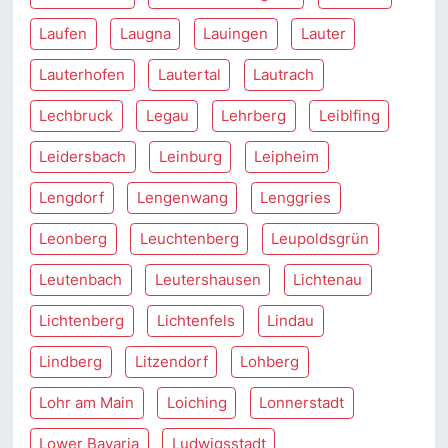
Laufen
Laugna
Lauingen
Lauter
Lauterhofen
Lautertal
Lautrach
Lechbruck
Legau
Lehrberg
Leiblfing
Leidersbach
Leinburg
Leipheim
Lengdorf
Lengenwang
Lenggries
Leonberg
Leuchtenberg
Leupoldsgrün
Leutenbach
Leutershausen
Lichtenau
Lichtenberg
Lichtenfels
Lindau
Lindberg
Litzendorf
Lohberg
Lohr am Main
Loiching
Lonnerstadt
Lower Bavaria
Ludwigsstadt