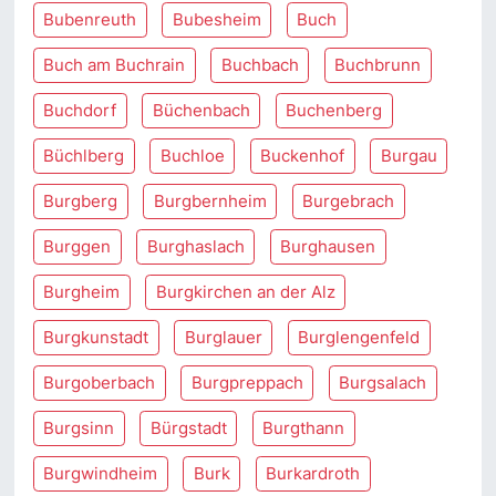
Bubenreuth
Bubesheim
Buch
Buch am Buchrain
Buchbach
Buchbrunn
Buchdorf
Büchenbach
Buchenberg
Büchlberg
Buchloe
Buckenhof
Burgau
Burgberg
Burgbernheim
Burgebrach
Burggen
Burghaslach
Burghausen
Burgheim
Burgkirchen an der Alz
Burgkunstadt
Burglauer
Burglengenfeld
Burgoberbach
Burgpreppach
Burgsalach
Burgsinn
Bürgstadt
Burgthann
Burgwindheim
Burk
Burkardroth