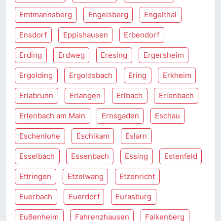
Emtmannsberg
Engelsberg
Engelthal
Ensdorf
Eppishausen
Erbendorf
Erding
Erdweg
Eresing
Ergersheim
Ergolding
Ergoldsbach
Ering
Erkheim
Erlabrunn
Erlangen
Erlbach
Erlenbach
Erlenbach am Main
Ernsgaden
Eschau
Eschenlohe
Eschlkam
Eslarn
Esselbach
Essenbach
Essing
Estenfeld
Ettringen
Etzelwang
Etzenricht
Euerbach
Euerdorf
Eurasburg
Eußenheim
Fahrenzhausen
Falkenberg