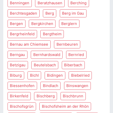
Benningen
Beratzhausen
Berching
Berchtesgaden
Berg
Berg im Gau
Bergen
Bergkirchen
Berglern
Bergrheinfeld
Bergtheim
Bernau am Chiemsee
Bernbeuren
Berngau
Bernhardswald
Bernried
Betzigau
Beutelsbach
Biberbach
Biburg
Bichl
Bidingen
Biebelried
Biessenhofen
Bindlach
Binswangen
Birkenfeld
Bischberg
Bischbrunn
Bischofsgrün
Bischofsheim an der Rhön