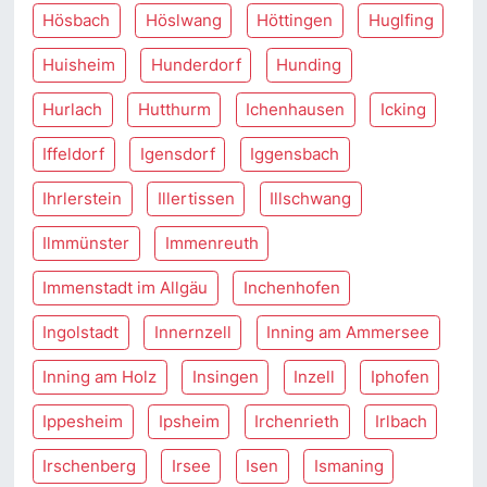
Hösbach
Höslwang
Höttingen
Huglfing
Huisheim
Hunderdorf
Hunding
Hurlach
Hutthurm
Ichenhausen
Icking
Iffeldorf
Igensdorf
Iggensbach
Ihrlerstein
Illertissen
Illschwang
Ilmmünster
Immenreuth
Immenstadt im Allgäu
Inchenhofen
Ingolstadt
Innernzell
Inning am Ammersee
Inning am Holz
Insingen
Inzell
Iphofen
Ippesheim
Ipsheim
Irchenrieth
Irlbach
Irschenberg
Irsee
Isen
Ismaning