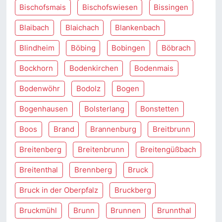
Bischofsmais
Bischofswiesen
Bissingen
Blaibach
Blaichach
Blankenbach
Blindheim
Böbing
Bobingen
Böbrach
Bockhorn
Bodenkirchen
Bodenmais
Bodenwöhr
Bodolz
Bogen
Bogenhausen
Bolsterlang
Bonstetten
Boos
Brand
Brannenburg
Breitbrunn
Breitenberg
Breitenbrunn
Breitengüßbach
Breitenthal
Brennberg
Bruck
Bruck in der Oberpfalz
Bruckberg
Bruckmühl
Brunn
Brunnen
Brunnthal