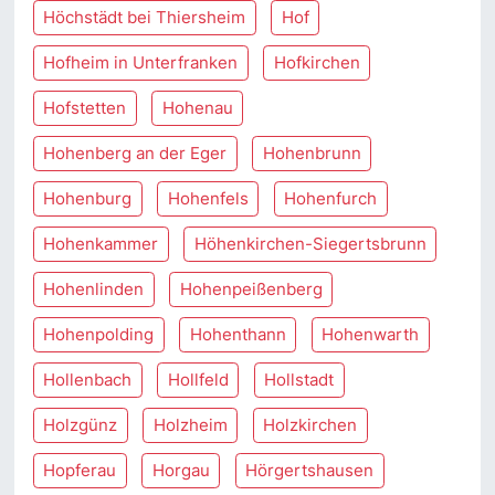
Höchstädt bei Thiersheim
Hof
Hofheim in Unterfranken
Hofkirchen
Hofstetten
Hohenau
Hohenberg an der Eger
Hohenbrunn
Hohenburg
Hohenfels
Hohenfurch
Hohenkammer
Höhenkirchen-Siegertsbrunn
Hohenlinden
Hohenpeißenberg
Hohenpolding
Hohenthann
Hohenwarth
Hollenbach
Hollfeld
Hollstadt
Holzgünz
Holzheim
Holzkirchen
Hopferau
Horgau
Hörgertshausen