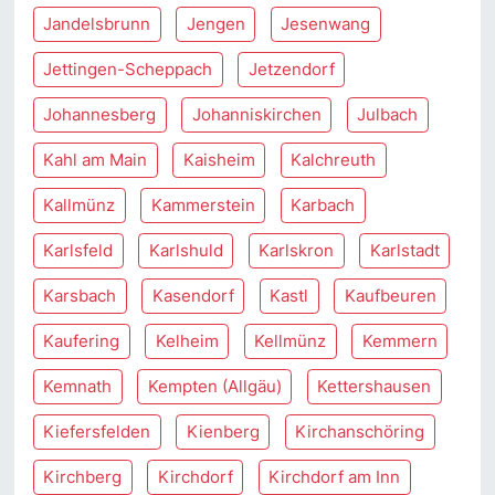
Jandelsbrunn
Jengen
Jesenwang
Jettingen-Scheppach
Jetzendorf
Johannesberg
Johanniskirchen
Julbach
Kahl am Main
Kaisheim
Kalchreuth
Kallmünz
Kammerstein
Karbach
Karlsfeld
Karlshuld
Karlskron
Karlstadt
Karsbach
Kasendorf
Kastl
Kaufbeuren
Kaufering
Kelheim
Kellmünz
Kemmern
Kemnath
Kempten (Allgäu)
Kettershausen
Kiefersfelden
Kienberg
Kirchanschöring
Kirchberg
Kirchdorf
Kirchdorf am Inn