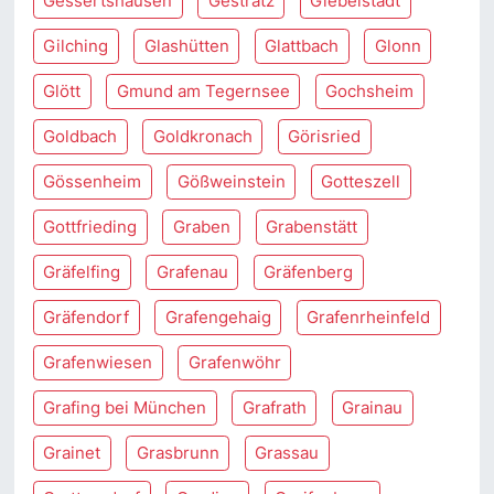
Gessertshausen
Gestratz
Giebelstadt
Gilching
Glashütten
Glattbach
Glonn
Glött
Gmund am Tegernsee
Gochsheim
Goldbach
Goldkronach
Görisried
Gössenheim
Gößweinstein
Gotteszell
Gottfrieding
Graben
Grabenstätt
Gräfelfing
Grafenau
Gräfenberg
Gräfendorf
Grafengehaig
Grafenrheinfeld
Grafenwiesen
Grafenwöhr
Grafing bei München
Grafrath
Grainau
Grainet
Grasbrunn
Grassau