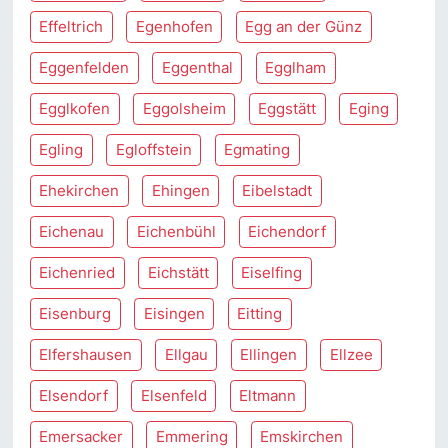
Effeltrich
Egenhofen
Egg an der Günz
Eggenfelden
Eggenthal
Egglham
Egglkofen
Eggolsheim
Eggstätt
Eging
Egling
Egloffstein
Egmating
Ehekirchen
Ehingen
Eibelstadt
Eichenau
Eichenbühl
Eichendorf
Eichenried
Eichstätt
Eiselfing
Eisenburg
Eisingen
Eitting
Elfershausen
Ellgau
Ellingen
Ellzee
Elsendorf
Elsenfeld
Eltmann
Emersacker
Emmering
Emskirchen