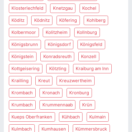
Klosterlechfeld
Knetzgau
Kochel
Köditz
Ködnitz
Köfering
Kohlberg
Kolbermoor
Kolitzheim
Kollnburg
Königsbrunn
Königsdorf
Königsfeld
Königstein
Konradsreuth
Konzell
Kottgeisering
Kötzting
Kraiburg am Inn
Krailling
Kreut
Kreuzwertheim
Krombach
Kronach
Kronburg
Krumbach
Krummennaab
Krün
Kueps Oberfranken
Kühbach
Kulmain
Kulmbach
Kumhausen
Kümmersbruck