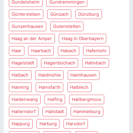
Gundelsheim
Gundremmingen
Güntersleben
Günzach
Günzburg
Gunzenhausen
Gutenstetten
Haag an der Amper
Haag in Oberbayern
Haar
Haarbach
Habach
Hafenlohr
Hagelstadt
Hagenbüchach
Hahnbach
Haibach
Haidmühle
Haimhausen
Haiming
Hainsfarth
Halblech
Haldenwang
Halfing
Hallbergmoos
Hallerndorf
Hallstadt
Hammelburg
Happurg
Harburg
Harsdorf