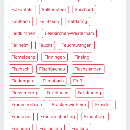
Falkenfels
Falkenstein
Farchant
Faulbach
Feilitzsch
Feldafing
Feldkirchen
Feldkirchen-Westerham
Fellheim
Feucht
Feuchtwangen
Fichtelberg
Finningen
Finsing
Fischach
Fischbachau
Flachslanden
Fladungen
Flintsbach
Floß
Flossenbürg
Forchheim
Forstinning
Frammersbach
Frankenwinheim
Frasdorf
Frauenau
Fraueneuharting
Fraunberg
Freihung
Freilassing
Freising