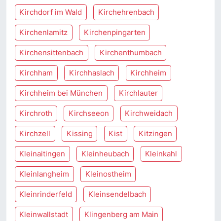
Kirchdorf im Wald
Kirchehrenbach
Kirchenlamitz
Kirchenpingarten
Kirchensittenbach
Kirchenthumbach
Kirchham
Kirchhaslach
Kirchheim
Kirchheim bei München
Kirchlauter
Kirchroth
Kirchseeon
Kirchweidach
Kirchzell
Kissing
Kist
Kitzingen
Kleinaitingen
Kleinheubach
Kleinkahl
Kleinlangheim
Kleinostheim
Kleinrinderfeld
Kleinsendelbach
Kleinwallstadt
Klingenberg am Main