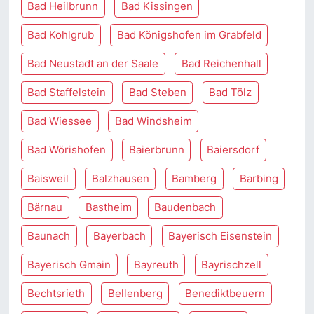
Bad Heilbrunn
Bad Kissingen
Bad Kohlgrub
Bad Königshofen im Grabfeld
Bad Neustadt an der Saale
Bad Reichenhall
Bad Staffelstein
Bad Steben
Bad Tölz
Bad Wiessee
Bad Windsheim
Bad Wörishofen
Baierbrunn
Baiersdorf
Baisweil
Balzhausen
Bamberg
Barbing
Bärnau
Bastheim
Baudenbach
Baunach
Bayerbach
Bayerisch Eisenstein
Bayerisch Gmain
Bayreuth
Bayrischzell
Bechtsrieth
Bellenberg
Benediktbeuern