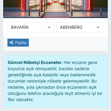
SİYASET
SAĞLIK
Paylaş
Güncel Nöbetçi Eczaneler.
Her eczane gece
boyunca açık olmayabilir, bazıları sadece
gerektiğinde açık kalabilir veya beklenmedik
durumlar nedeniyle nöbete gelemeyebilir. Bu
nedenle, yola çıkmadan önce eczanenin açık
olduğunu telefon aracılığıyla teyit etmeniz iyi bir
fikir olacaktır.