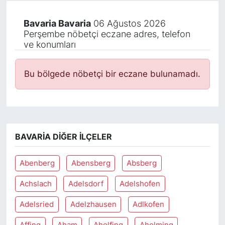
Bavaria Bavaria
06 Ağustos 2026
Perşembe nöbetçi eczane adres, telefon
ve konumları
Bu bölgede nöbetçi bir eczane bulunamadı.
BAVARIA DIĞER İLÇELER
Abenberg
Abensberg
Absberg
Achslach
Adelsdorf
Adelshofen
Adelsried
Adelzhausen
Adlkofen
Affing
Aham
Aholfing
Aholming