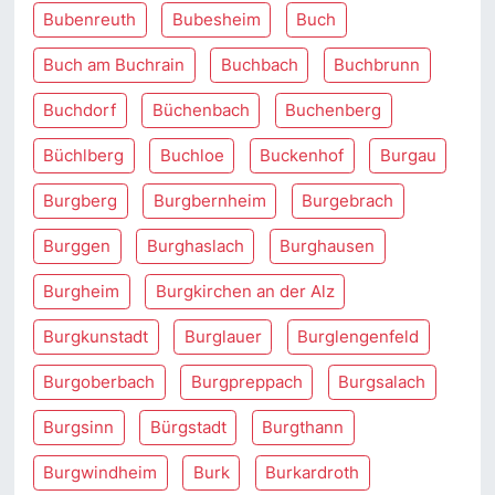
Bubenreuth
Bubesheim
Buch
Buch am Buchrain
Buchbach
Buchbrunn
Buchdorf
Büchenbach
Buchenberg
Büchlberg
Buchloe
Buckenhof
Burgau
Burgberg
Burgbernheim
Burgebrach
Burggen
Burghaslach
Burghausen
Burgheim
Burgkirchen an der Alz
Burgkunstadt
Burglauer
Burglengenfeld
Burgoberbach
Burgpreppach
Burgsalach
Burgsinn
Bürgstadt
Burgthann
Burgwindheim
Burk
Burkardroth