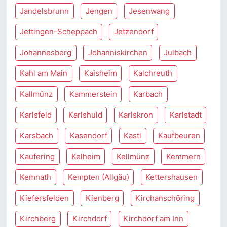
Jandelsbrunn
Jengen
Jesenwang
Jettingen-Scheppach
Jetzendorf
Johannesberg
Johanniskirchen
Julbach
Kahl am Main
Kaisheim
Kalchreuth
Kallmünz
Kammerstein
Karbach
Karlsfeld
Karlshuld
Karlskron
Karlstadt
Karsbach
Kasendorf
Kastl
Kaufbeuren
Kaufering
Kelheim
Kellmünz
Kemmern
Kemnath
Kempten (Allgäu)
Kettershausen
Kiefersfelden
Kienberg
Kirchanschöring
Kirchberg
Kirchdorf
Kirchdorf am Inn