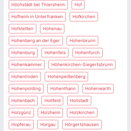
Höchstädt bei Thiersheim
Hof
Hofheim in Unterfranken
Hofkirchen
Hofstetten
Hohenau
Hohenberg an der Eger
Hohenbrunn
Hohenburg
Hohenfels
Hohenfurch
Hohenkammer
Höhenkirchen-Siegertsbrunn
Hohenlinden
Hohenpeißenberg
Hohenpolding
Hohenthann
Hohenwarth
Hollenbach
Hollfeld
Hollstadt
Holzgünz
Holzheim
Holzkirchen
Hopferau
Horgau
Hörgertshausen