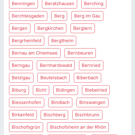
Benningen
Beratzhausen
Berching
Berchtesgaden
Berg
Berg im Gau
Bergen
Bergkirchen
Berglern
Bergrheinfeld
Bergtheim
Bernau am Chiemsee
Bernbeuren
Berngau
Bernhardswald
Bernried
Betzigau
Beutelsbach
Biberbach
Biburg
Bichl
Bidingen
Biebelried
Biessenhofen
Bindlach
Binswangen
Birkenfeld
Bischberg
Bischbrunn
Bischofsgrün
Bischofsheim an der Rhön