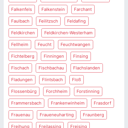
Falkenfels
Falkenstein
Farchant
Faulbach
Feilitzsch
Feldafing
Feldkirchen
Feldkirchen-Westerham
Fellheim
Feucht
Feuchtwangen
Fichtelberg
Finningen
Finsing
Fischach
Fischbachau
Flachslanden
Fladungen
Flintsbach
Floß
Flossenbürg
Forchheim
Forstinning
Frammersbach
Frankenwinheim
Frasdorf
Frauenau
Fraueneuharting
Fraunberg
Freihung
Freilassing
Freising