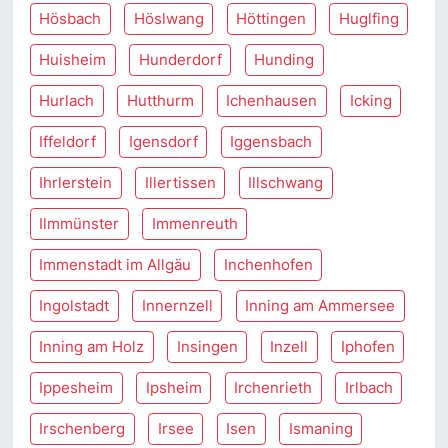
Hösbach
Höslwang
Höttingen
Huglfing
Huisheim
Hunderdorf
Hunding
Hurlach
Hutthurm
Ichenhausen
Icking
Iffeldorf
Igensdorf
Iggensbach
Ihrlerstein
Illertissen
Illschwang
Ilmmünster
Immenreuth
Immenstadt im Allgäu
Inchenhofen
Ingolstadt
Innernzell
Inning am Ammersee
Inning am Holz
Insingen
Inzell
Iphofen
Ippesheim
Ipsheim
Irchenrieth
Irlbach
Irschenberg
Irsee
Isen
Ismaning