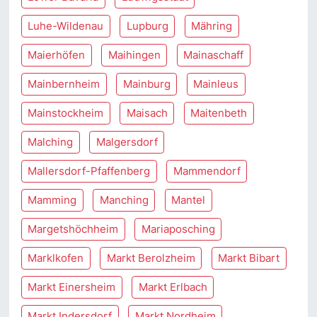
Luhe-Wildenau
Lupburg
Mähring
Maierhöfen
Maihingen
Mainaschaff
Mainbernheim
Mainburg
Mainleus
Mainstockheim
Maisach
Maitenbeth
Malching
Malgersdorf
Mallersdorf-Pfaffenberg
Mammendorf
Mamming
Manching
Mantel
Margetshöchheim
Mariaposching
Marklkofen
Markt Berolzheim
Markt Bibart
Markt Einersheim
Markt Erlbach
Markt Indersdorf
Markt Nordheim