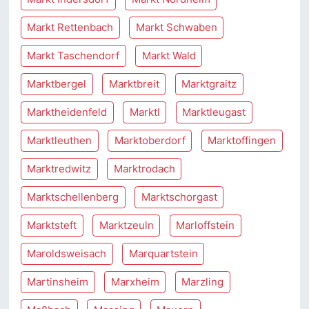
Markt Rettenbach
Markt Schwaben
Markt Taschendorf
Markt Wald
Marktbergel
Marktbreit
Marktgraitz
Marktheidenfeld
Marktl
Marktleugast
Marktleuthen
Marktoberdorf
Marktoffingen
Marktredwitz
Marktrodach
Marktschellenberg
Marktschorgast
Marktsteft
Marktzeuln
Marloffstein
Maroldsweisach
Marquartstein
Martinsheim
Marxheim
Marzling