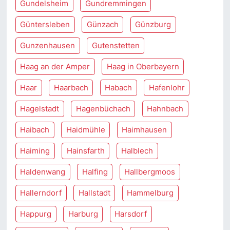
Gundelsheim
Gundremmingen
Güntersleben
Günzach
Günzburg
Gunzenhausen
Gutenstetten
Haag an der Amper
Haag in Oberbayern
Haar
Haarbach
Habach
Hafenlohr
Hagelstadt
Hagenbüchach
Hahnbach
Haibach
Haidmühle
Haimhausen
Haiming
Hainsfarth
Halblech
Haldenwang
Halfing
Hallbergmoos
Hallerndorf
Hallstadt
Hammelburg
Happurg
Harburg
Harsdorf