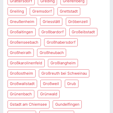
Grattersdorf
Greding
Greifenberg
Greiling
Gremsdorf
Grettstadt
Greußenheim
Griesstätt
Gröbenzell
Großaitingen
Großbardorf
Großeibstadt
Großenseebach
Großhabersdorf
Großheirath
Großheubach
Großkarolinenfeld
Großlangheim
Großostheim
Großreuth bei Schweinau
Großwallstadt
Großweil
Grub
Grünenbach
Grünwald
Gstadt am Chiemsee
Gundelfingen