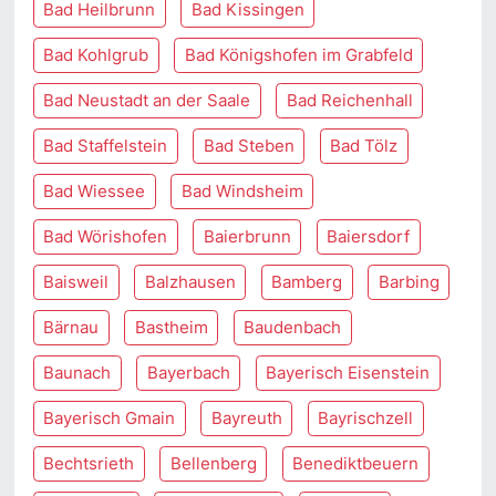
Bad Heilbrunn
Bad Kissingen
Bad Kohlgrub
Bad Königshofen im Grabfeld
Bad Neustadt an der Saale
Bad Reichenhall
Bad Staffelstein
Bad Steben
Bad Tölz
Bad Wiessee
Bad Windsheim
Bad Wörishofen
Baierbrunn
Baiersdorf
Baisweil
Balzhausen
Bamberg
Barbing
Bärnau
Bastheim
Baudenbach
Baunach
Bayerbach
Bayerisch Eisenstein
Bayerisch Gmain
Bayreuth
Bayrischzell
Bechtsrieth
Bellenberg
Benediktbeuern