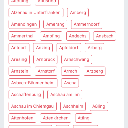
Altötting
Altusried
Alzenau in Unterfranken
Amberg
Amendingen
Amerang
Ammerndorf
Ammerthal
Ampfing
Andechs
Ansbach
Antdorf
Anzing
Apfeldorf
Arberg
Aresing
Arnbruck
Arnschwang
Arnstein
Arnstorf
Arrach
Arzberg
Asbach-Bäumenheim
Ascha
Aschaffenburg
Aschau am Inn
Aschau im Chiemgau
Aschheim
Aßling
Attenhofen
Attenkirchen
Atting