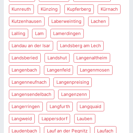
Kunreuth
Künzing
Kupferberg
Kürnach
Kutzenhausen
Laberweinting
Lachen
Lalling
Lam
Lamerdingen
Landau an der Isar
Landsberg am Lech
Landsberied
Landshut
Langenaltheim
Langenbach
Langenfeld
Langenmosen
Langenneufnach
Langenpreising
Langensendelbach
Langenzenn
Langerringen
Langfurth
Langquaid
Langweid
Lappersdorf
Lauben
Laudenbach
Lauf an der Pegnitz
Laufach