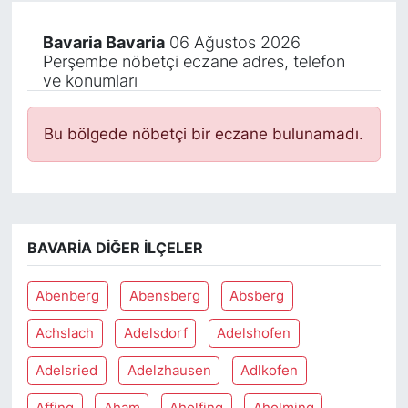
Bavaria Bavaria
06 Ağustos 2026
Perşembe nöbetçi eczane adres, telefon
ve konumları
Bu bölgede nöbetçi bir eczane bulunamadı.
BAVARIA DIĞER İLÇELER
Abenberg
Abensberg
Absberg
Achslach
Adelsdorf
Adelshofen
Adelsried
Adelzhausen
Adlkofen
Affing
Aham
Aholfing
Aholming