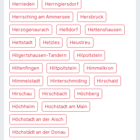
Herrieden
Herrngiersdorf
Herrsching am Ammersee
Hersbruck
Herzogenaurach
Heßdorf
Hettenshausen
Hettstadt
Hetzles
Heustreu
Hilgertshausen-Tandern
Hilpoltstein
Hiltenfingen
Hiltpoltstein
Himmelkron
Himmelstadt
Hinterschmiding
Hirschaid
Hirschau
Hirschbach
Höchberg
Höchheim
Hochstadt am Main
Höchstadt an der Aisch
Höchstädt an der Donau