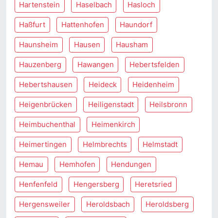
Hartenstein
Haselbach
Hasloch
Haßfurt
Hattenhofen
Haundorf
Haunsheim
Hausen
Hausham
Hauzenberg
Hawangen
Hebertsfelden
Hebertshausen
Heideck
Heidenheim
Heigenbrücken
Heiligenstadt
Heilsbronn
Heimbuchenthal
Heimenkirch
Heimertingen
Helmbrechts
Helmstadt
Hemau
Hemhofen
Hendungen
Henfenfeld
Hengersberg
Heretsried
Hergensweiler
Heroldsbach
Heroldsberg