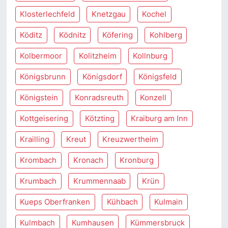
Klosterlechfeld
Knetzgau
Kochel
Köditz
Ködnitz
Köfering
Kohlberg
Kolbermoor
Kolitzheim
Kollnburg
Königsbrunn
Königsdorf
Königsfeld
Königstein
Konradsreuth
Konzell
Kottgeisering
Kötzting
Kraiburg am Inn
Krailling
Kreut
Kreuzwertheim
Krombach
Kronach
Kronburg
Krumbach
Krummennaab
Krün
Kueps Oberfranken
Kühbach
Kulmain
Kulmbach
Kumhausen
Kümmersbruck