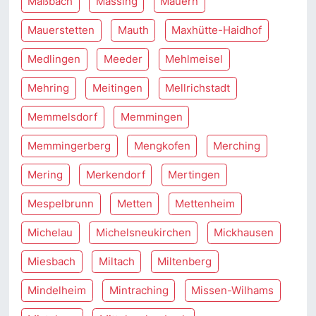
Maßbach
Massing
Mauern
Mauerstetten
Mauth
Maxhütte-Haidhof
Medlingen
Meeder
Mehlmeisel
Mehring
Meitingen
Mellrichstadt
Memmelsdorf
Memmingen
Memmingerberg
Mengkofen
Merching
Mering
Merkendorf
Mertingen
Mespelbrunn
Metten
Mettenheim
Michelau
Michelsneukirchen
Mickhausen
Miesbach
Miltach
Miltenberg
Mindelheim
Mintraching
Missen-Wilhams