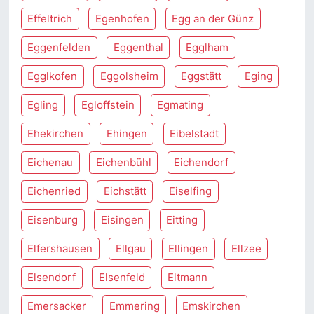
Effeltrich
Egenhofen
Egg an der Günz
Eggenfelden
Eggenthal
Egglham
Egglkofen
Eggolsheim
Eggstätt
Eging
Egling
Egloffstein
Egmating
Ehekirchen
Ehingen
Eibelstadt
Eichenau
Eichenbühl
Eichendorf
Eichenried
Eichstätt
Eiselfing
Eisenburg
Eisingen
Eitting
Elfershausen
Ellgau
Ellingen
Ellzee
Elsendorf
Elsenfeld
Eltmann
Emersacker
Emmering
Emskirchen