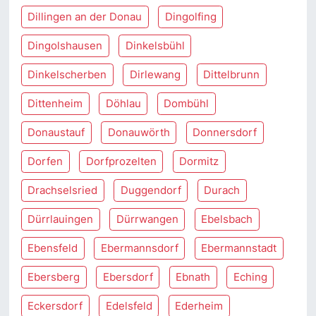
Dillingen an der Donau
Dingolfing
Dingolshausen
Dinkelsbühl
Dinkelscherben
Dirlewang
Dittelbrunn
Dittenheim
Döhlau
Dombühl
Donaustauf
Donauwörth
Donnersdorf
Dorfen
Dorfprozelten
Dormitz
Drachselsried
Duggendorf
Durach
Dürrlauingen
Dürrwangen
Ebelsbach
Ebensfeld
Ebermannsdorf
Ebermannstadt
Ebersberg
Ebersdorf
Ebnath
Eching
Eckersdorf
Edelsfeld
Ederheim