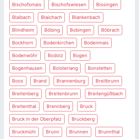
Bischofsmais
Bischofswiesen
Bissingen
Blaibach
Blaichach
Blankenbach
Blindheim
Böbing
Bobingen
Böbrach
Bockhorn
Bodenkirchen
Bodenmais
Bodenwöhr
Bodolz
Bogen
Bogenhausen
Bolsterlang
Bonstetten
Boos
Brand
Brannenburg
Breitbrunn
Breitenberg
Breitenbrunn
Breitengüßbach
Breitenthal
Brennberg
Bruck
Bruck in der Oberpfalz
Bruckberg
Bruckmühl
Brunn
Brunnen
Brunnthal