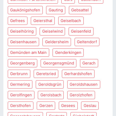
Gaukönigshofen
Gauting
Gebsattel
Gefrees
Geiersthal
Geiselbach
Geiselhöring
Geiselwind
Geisenfeld
Geisenhausen
Geldersheim
Geltendorf
Gemünden am Main
Genderkingen
Georgenberg
Georgensgmünd
Gerach
Gerbrunn
Geretsried
Gerhardshofen
Germering
Geroldsgrün
Geroldshausen
Gerolfingen
Gerolsbach
Gerolzhofen
Gersthofen
Gerzen
Gesees
Geslau