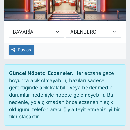
SİYASET
SAĞLIK
Paylaş
Güncel Nöbetçi Eczaneler.
Her eczane gece
boyunca açık olmayabilir, bazıları sadece
gerektiğinde açık kalabilir veya beklenmedik
durumlar nedeniyle nöbete gelemeyebilir. Bu
nedenle, yola çıkmadan önce eczanenin açık
olduğunu telefon aracılığıyla teyit etmeniz iyi bir
fikir olacaktır.