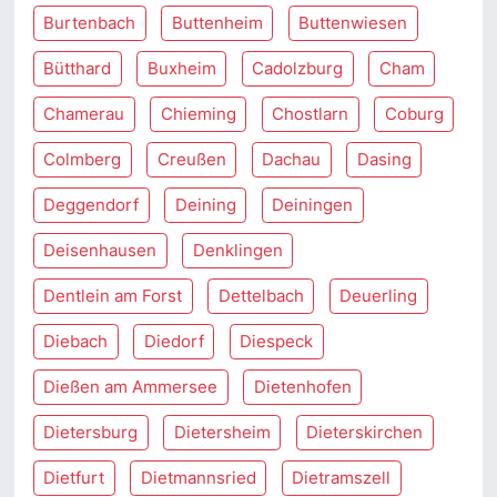
Burtenbach
Buttenheim
Buttenwiesen
Bütthard
Buxheim
Cadolzburg
Cham
Chamerau
Chieming
Chostlarn
Coburg
Colmberg
Creußen
Dachau
Dasing
Deggendorf
Deining
Deiningen
Deisenhausen
Denklingen
Dentlein am Forst
Dettelbach
Deuerling
Diebach
Diedorf
Diespeck
Dießen am Ammersee
Dietenhofen
Dietersburg
Dietersheim
Dieterskirchen
Dietfurt
Dietmannsried
Dietramszell