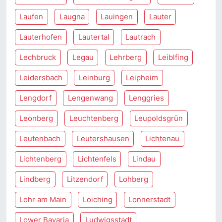
Laufen
Laugna
Lauingen
Lauter
Lauterhofen
Lautertal
Lautrach
Lechbruck
Legau
Lehrberg
Leiblfing
Leidersbach
Leinburg
Leipheim
Lengdorf
Lengenwang
Lenggries
Leonberg
Leuchtenberg
Leupoldsgrün
Leutenbach
Leutershausen
Lichtenau
Lichtenberg
Lichtenfels
Lindau
Lindberg
Litzendorf
Lohberg
Lohr am Main
Loiching
Lonnerstadt
Lower Bavaria
Ludwigsstadt