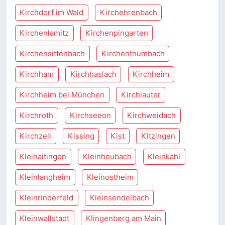
Kirchdorf im Wald
Kirchehrenbach
Kirchenlamitz
Kirchenpingarten
Kirchensittenbach
Kirchenthumbach
Kirchham
Kirchhaslach
Kirchheim
Kirchheim bei München
Kirchlauter
Kirchroth
Kirchseeon
Kirchweidach
Kirchzell
Kissing
Kist
Kitzingen
Kleinaitingen
Kleinheubach
Kleinkahl
Kleinlangheim
Kleinostheim
Kleinrinderfeld
Kleinsendelbach
Kleinwallstadt
Klingenberg am Main