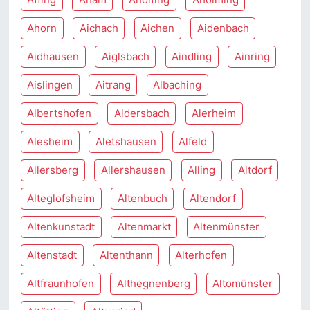
Ahorn
Aichach
Aichen
Aidenbach
Aidhausen
Aiglsbach
Aindling
Ainring
Aislingen
Aitrang
Albaching
Albertshofen
Aldersbach
Alerheim
Alesheim
Aletshausen
Alfeld
Allersberg
Allershausen
Alling
Altdorf
Alteglofsheim
Altenbuch
Altendorf
Altenkunstadt
Altenmarkt
Altenmünster
Altenstadt
Altenthann
Alterhofen
Altfraunhofen
Althegnenberg
Altomünster