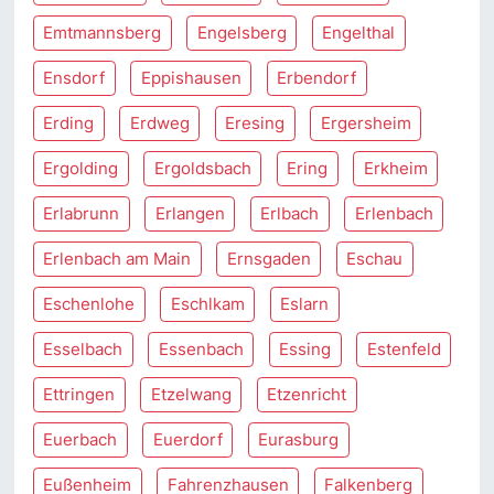
Emtmannsberg
Engelsberg
Engelthal
Ensdorf
Eppishausen
Erbendorf
Erding
Erdweg
Eresing
Ergersheim
Ergolding
Ergoldsbach
Ering
Erkheim
Erlabrunn
Erlangen
Erlbach
Erlenbach
Erlenbach am Main
Ernsgaden
Eschau
Eschenlohe
Eschlkam
Eslarn
Esselbach
Essenbach
Essing
Estenfeld
Ettringen
Etzelwang
Etzenricht
Euerbach
Euerdorf
Eurasburg
Eußenheim
Fahrenzhausen
Falkenberg