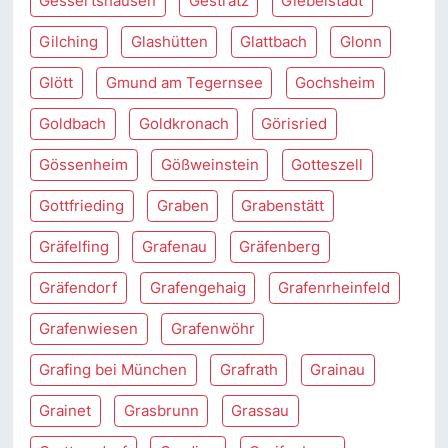
Gessertshausen
Gestratz
Giebelstadt
Gilching
Glashütten
Glattbach
Glonn
Glött
Gmund am Tegernsee
Gochsheim
Goldbach
Goldkronach
Görisried
Gössenheim
Gößweinstein
Gotteszell
Gottfrieding
Graben
Grabenstätt
Gräfelfing
Grafenau
Gräfenberg
Gräfendorf
Grafengehaig
Grafenrheinfeld
Grafenwiesen
Grafenwöhr
Grafing bei München
Grafrath
Grainau
Grainet
Grasbrunn
Grassau