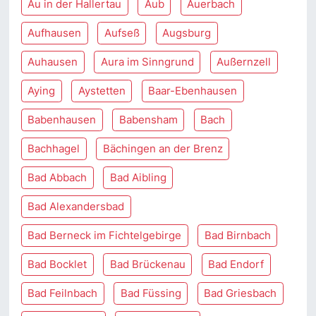
Au in der Hallertau
Aub
Auerbach
Aufhausen
Aufseß
Augsburg
Auhausen
Aura im Sinngrund
Außernzell
Aying
Aystetten
Baar-Ebenhausen
Babenhausen
Babensham
Bach
Bachhagel
Bächingen an der Brenz
Bad Abbach
Bad Aibling
Bad Alexandersbad
Bad Berneck im Fichtelgebirge
Bad Birnbach
Bad Bocklet
Bad Brückenau
Bad Endorf
Bad Feilnbach
Bad Füssing
Bad Griesbach