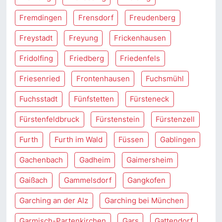
Fremdingen
Frensdorf
Freudenberg
Freystadt
Freyung
Frickenhausen
Fridolfing
Friedberg
Friedenfels
Friesenried
Frontenhausen
Fuchsmühl
Fuchsstadt
Fünfstetten
Fürsteneck
Fürstenfeldbruck
Fürstenstein
Fürstenzell
Furth
Furth im Wald
Füssen
Gablingen
Gachenbach
Gadheim
Gaimersheim
Gaißach
Gammelsdorf
Gangkofen
Garching an der Alz
Garching bei München
Garmisch-Partenkirchen
Gars
Gattendorf