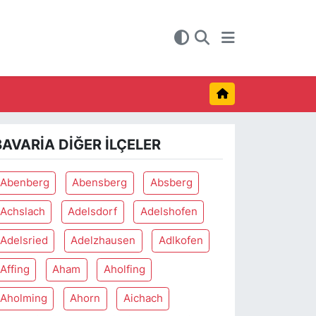
BAVARIA DIĞER İLÇELER
Abenberg
Abensberg
Absberg
Achslach
Adelsdorf
Adelshofen
Adelsried
Adelzhausen
Adlkofen
Affing
Aham
Aholfing
Aholming
Ahorn
Aichach