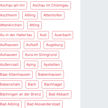
Aschau am Inn
Aschau im Chiemgau
Aschheim
Aßling
Attenhofen
Attenkirchen
Atting
Au in der Hallertau
Aub
Auerbach
Aufhausen
Aufseß
Augsburg
Auhausen
Aura im Sinngrund
Außernzell
Aying
Aystetten
Baar-Ebenhausen
Babenhausen
Babensham
Bach
Bachhagel
Bächingen an der Brenz
Bad Abbach
Bad Aibling
Bad Alexandersbad