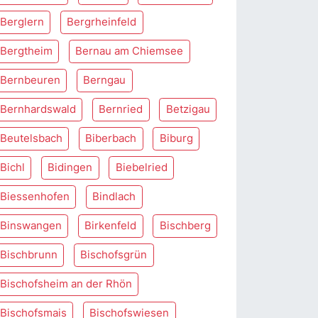
Berglern
Bergrheinfeld
Bergtheim
Bernau am Chiemsee
Bernbeuren
Berngau
Bernhardswald
Bernried
Betzigau
Beutelsbach
Biberbach
Biburg
Bichl
Bidingen
Biebelried
Biessenhofen
Bindlach
Binswangen
Birkenfeld
Bischberg
Bischbrunn
Bischofsgrün
Bischofsheim an der Rhön
Bischofsmais
Bischofswiesen