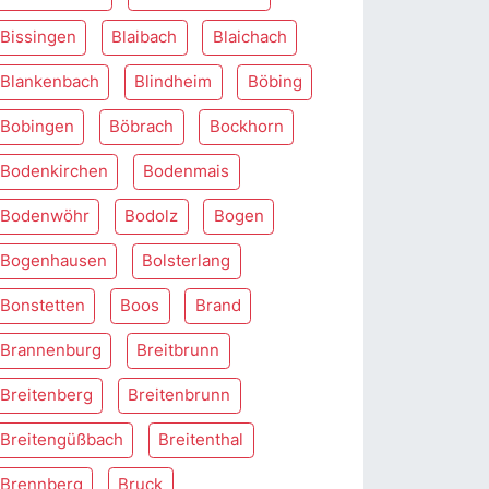
Bissingen
Blaibach
Blaichach
Blankenbach
Blindheim
Böbing
Bobingen
Böbrach
Bockhorn
Bodenkirchen
Bodenmais
Bodenwöhr
Bodolz
Bogen
Bogenhausen
Bolsterlang
Bonstetten
Boos
Brand
Brannenburg
Breitbrunn
Breitenberg
Breitenbrunn
Breitengüßbach
Breitenthal
Brennberg
Bruck