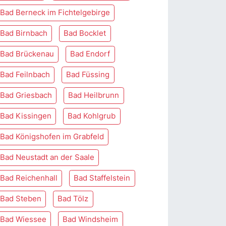
Bad Berneck im Fichtelgebirge
Bad Birnbach
Bad Bocklet
Bad Brückenau
Bad Endorf
Bad Feilnbach
Bad Füssing
Bad Griesbach
Bad Heilbrunn
Bad Kissingen
Bad Kohlgrub
Bad Königshofen im Grabfeld
Bad Neustadt an der Saale
Bad Reichenhall
Bad Staffelstein
Bad Steben
Bad Tölz
Bad Wiessee
Bad Windsheim