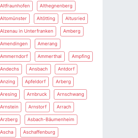
Altfraunhofen
Althegnenberg
Altomünster
Altötting
Altusried
Alzenau in Unterfranken
Amberg
Amendingen
Amerang
Ammerndorf
Ammerthal
Ampfing
Andechs
Ansbach
Antdorf
Anzing
Apfeldorf
Arberg
Aresing
Arnbruck
Arnschwang
Arnstein
Arnstorf
Arrach
Arzberg
Asbach-Bäumenheim
Ascha
Aschaffenburg