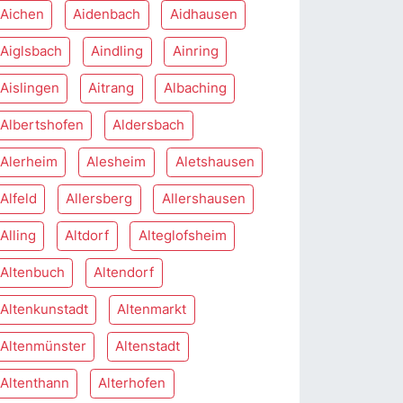
Aichen
Aidenbach
Aidhausen
Aiglsbach
Aindling
Ainring
Aislingen
Aitrang
Albaching
Albertshofen
Aldersbach
Alerheim
Alesheim
Aletshausen
Alfeld
Allersberg
Allershausen
Alling
Altdorf
Alteglofsheim
Altenbuch
Altendorf
Altenkunstadt
Altenmarkt
Altenmünster
Altenstadt
Altenthann
Alterhofen