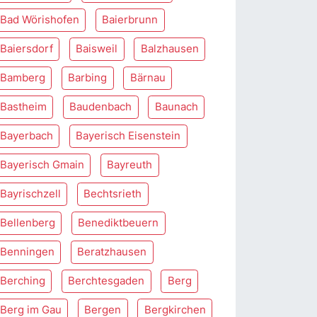
Bad Wörishofen
Baierbrunn
Baiersdorf
Baisweil
Balzhausen
Bamberg
Barbing
Bärnau
Bastheim
Baudenbach
Baunach
Bayerbach
Bayerisch Eisenstein
Bayerisch Gmain
Bayreuth
Bayrischzell
Bechtsrieth
Bellenberg
Benediktbeuern
Benningen
Beratzhausen
Berching
Berchtesgaden
Berg
Berg im Gau
Bergen
Bergkirchen