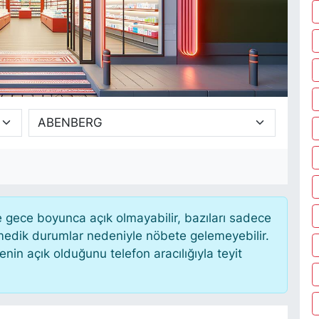
gece boyunca açık olmayabilir, bazıları sadece
nmedik durumlar nedeniyle nöbete gelemeyebilir.
in açık olduğunu telefon aracılığıyla teyit