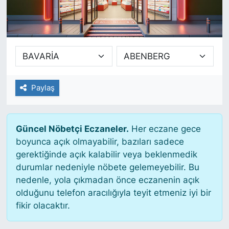
SİYASET
SAĞLIK
Paylaş
Güncel Nöbetçi Eczaneler.
Her eczane gece
boyunca açık olmayabilir, bazıları sadece
gerektiğinde açık kalabilir veya beklenmedik
durumlar nedeniyle nöbete gelemeyebilir. Bu
nedenle, yola çıkmadan önce eczanenin açık
olduğunu telefon aracılığıyla teyit etmeniz iyi bir
fikir olacaktır.