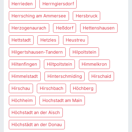
Herrieden
Herrngiersdorf
Herrsching am Ammersee
Hersbruck
Herzogenaurach
Heßdorf
Hettenshausen
Hettstadt
Hetzles
Heustreu
Hilgertshausen-Tandern
Hilpoltstein
Hiltenfingen
Hiltpoltstein
Himmelkron
Himmelstadt
Hinterschmiding
Hirschaid
Hirschau
Hirschbach
Höchberg
Höchheim
Hochstadt am Main
Höchstadt an der Aisch
Höchstädt an der Donau