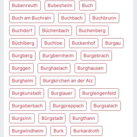
Bubenreuth
Bubesheim
Buch
Buch am Buchrain
Buchbach
Buchbrunn
Buchdorf
Büchenbach
Buchenberg
Büchlberg
Buchloe
Buckenhof
Burgau
Burgberg
Burgbernheim
Burgebrach
Burggen
Burghaslach
Burghausen
Burgheim
Burgkirchen an der Alz
Burgkunstadt
Burglauer
Burglengenfeld
Burgoberbach
Burgpreppach
Burgsalach
Burgsinn
Bürgstadt
Burgthann
Burgwindheim
Burk
Burkardroth