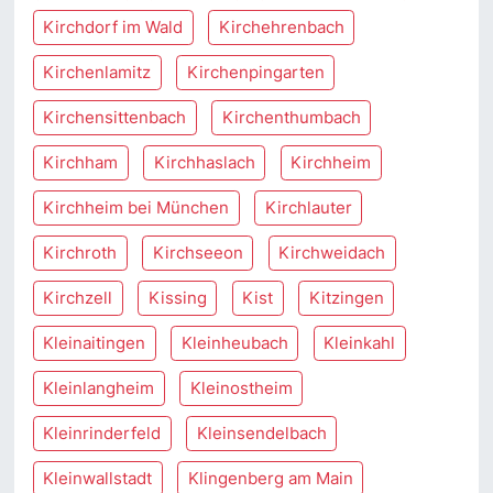
Kirchdorf im Wald
Kirchehrenbach
Kirchenlamitz
Kirchenpingarten
Kirchensittenbach
Kirchenthumbach
Kirchham
Kirchhaslach
Kirchheim
Kirchheim bei München
Kirchlauter
Kirchroth
Kirchseeon
Kirchweidach
Kirchzell
Kissing
Kist
Kitzingen
Kleinaitingen
Kleinheubach
Kleinkahl
Kleinlangheim
Kleinostheim
Kleinrinderfeld
Kleinsendelbach
Kleinwallstadt
Klingenberg am Main