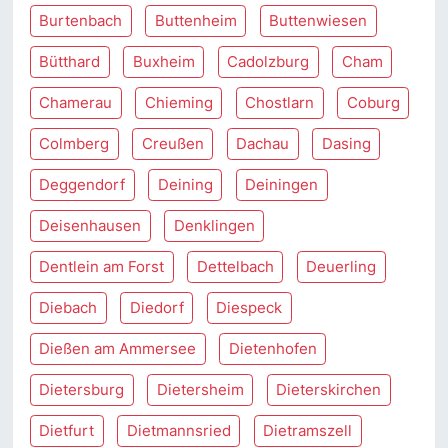
Burtenbach
Buttenheim
Buttenwiesen
Bütthard
Buxheim
Cadolzburg
Cham
Chamerau
Chieming
Chostlarn
Coburg
Colmberg
Creußen
Dachau
Dasing
Deggendorf
Deining
Deiningen
Deisenhausen
Denklingen
Dentlein am Forst
Dettelbach
Deuerling
Diebach
Diedorf
Diespeck
Dießen am Ammersee
Dietenhofen
Dietersburg
Dietersheim
Dieterskirchen
Dietfurt
Dietmannsried
Dietramszell