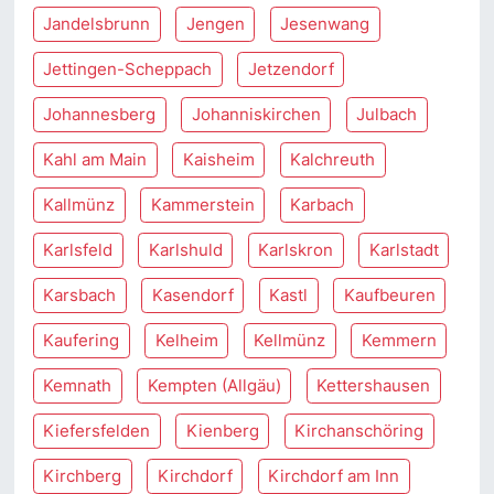
Jandelsbrunn
Jengen
Jesenwang
Jettingen-Scheppach
Jetzendorf
Johannesberg
Johanniskirchen
Julbach
Kahl am Main
Kaisheim
Kalchreuth
Kallmünz
Kammerstein
Karbach
Karlsfeld
Karlshuld
Karlskron
Karlstadt
Karsbach
Kasendorf
Kastl
Kaufbeuren
Kaufering
Kelheim
Kellmünz
Kemmern
Kemnath
Kempten (Allgäu)
Kettershausen
Kiefersfelden
Kienberg
Kirchanschöring
Kirchberg
Kirchdorf
Kirchdorf am Inn