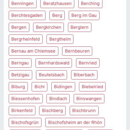
Benningen
Beratzhausen
Berching
Berchtesgaden
Berg
Berg im Gau
Bergen
Bergkirchen
Berglern
Bergrheinfeld
Bergtheim
Bernau am Chiemsee
Bernbeuren
Berngau
Bernhardswald
Bernried
Betzigau
Beutelsbach
Biberbach
Biburg
Bichl
Bidingen
Biebelried
Biessenhofen
Bindlach
Binswangen
Birkenfeld
Bischberg
Bischbrunn
Bischofsgrün
Bischofsheim an der Rhön