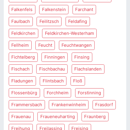
Falkenfels
Falkenstein
Farchant
Faulbach
Feilitzsch
Feldafing
Feldkirchen
Feldkirchen-Westerham
Fellheim
Feucht
Feuchtwangen
Fichtelberg
Finningen
Finsing
Fischach
Fischbachau
Flachslanden
Fladungen
Flintsbach
Floß
Flossenbürg
Forchheim
Forstinning
Frammersbach
Frankenwinheim
Frasdorf
Frauenau
Fraueneuharting
Fraunberg
Freihung
Freilassing
Freising