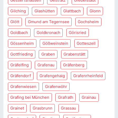
Gessertshausen
Gestratz
Giebelstadt
Gilching
Glashütten
Glattbach
Glonn
Glött
Gmund am Tegernsee
Gochsheim
Goldbach
Goldkronach
Görisried
Gössenheim
Gößweinstein
Gotteszell
Gottfrieding
Graben
Grabenstätt
Gräfelfing
Grafenau
Gräfenberg
Gräfendorf
Grafengehaig
Grafenrheinfeld
Grafenwiesen
Grafenwöhr
Grafing bei München
Grafrath
Grainau
Grainet
Grasbrunn
Grassau