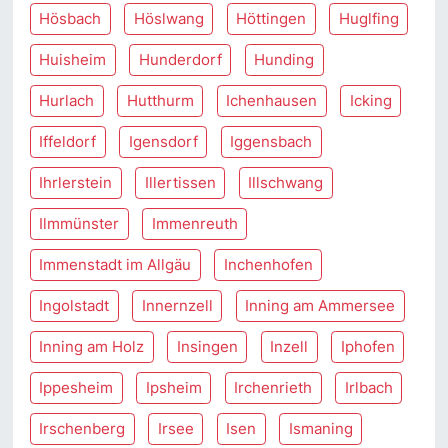
Hösbach
Höslwang
Höttingen
Huglfing
Huisheim
Hunderdorf
Hunding
Hurlach
Hutthurm
Ichenhausen
Icking
Iffeldorf
Igensdorf
Iggensbach
Ihrlerstein
Illertissen
Illschwang
Ilmmünster
Immenreuth
Immenstadt im Allgäu
Inchenhofen
Ingolstadt
Innernzell
Inning am Ammersee
Inning am Holz
Insingen
Inzell
Iphofen
Ippesheim
Ipsheim
Irchenrieth
Irlbach
Irschenberg
Irsee
Isen
Ismaning