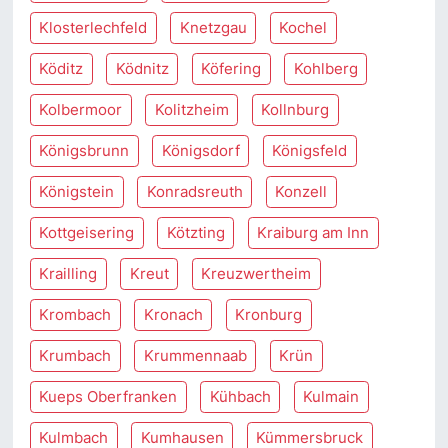
Klosterlechfeld
Knetzgau
Kochel
Köditz
Ködnitz
Köfering
Kohlberg
Kolbermoor
Kolitzheim
Kollnburg
Königsbrunn
Königsdorf
Königsfeld
Königstein
Konradsreuth
Konzell
Kottgeisering
Kötzting
Kraiburg am Inn
Krailling
Kreut
Kreuzwertheim
Krombach
Kronach
Kronburg
Krumbach
Krummennaab
Krün
Kueps Oberfranken
Kühbach
Kulmain
Kulmbach
Kumhausen
Kümmersbruck