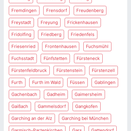
Fremdingen
Frensdorf
Freudenberg
Freystadt
Freyung
Frickenhausen
Fridolfing
Friedberg
Friedenfels
Friesenried
Frontenhausen
Fuchsmühl
Fuchsstadt
Fünfstetten
Fürsteneck
Fürstenfeldbruck
Fürstenstein
Fürstenzell
Furth
Furth im Wald
Füssen
Gablingen
Gachenbach
Gadheim
Gaimersheim
Gaißach
Gammelsdorf
Gangkofen
Garching an der Alz
Garching bei München
Garmisch-Partenkirchen
Gars
Gattendorf