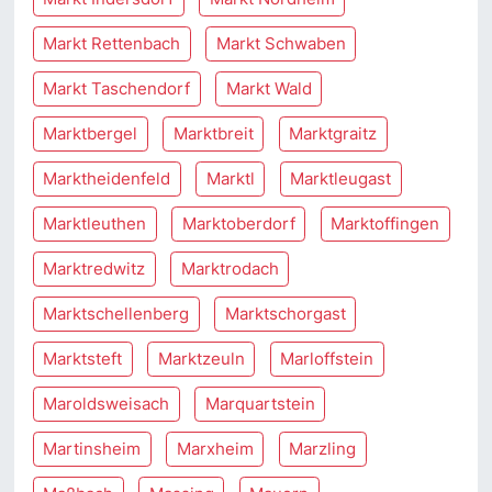
Markt Rettenbach
Markt Schwaben
Markt Taschendorf
Markt Wald
Marktbergel
Marktbreit
Marktgraitz
Marktheidenfeld
Marktl
Marktleugast
Marktleuthen
Marktoberdorf
Marktoffingen
Marktredwitz
Marktrodach
Marktschellenberg
Marktschorgast
Marktsteft
Marktzeuln
Marloffstein
Maroldsweisach
Marquartstein
Martinsheim
Marxheim
Marzling