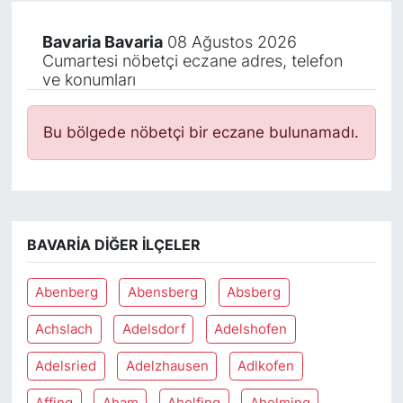
Bavaria Bavaria
08 Ağustos 2026
Cumartesi nöbetçi eczane adres, telefon
ve konumları
Bu bölgede nöbetçi bir eczane bulunamadı.
BAVARIA DIĞER İLÇELER
Abenberg
Abensberg
Absberg
Achslach
Adelsdorf
Adelshofen
Adelsried
Adelzhausen
Adlkofen
Affing
Aham
Aholfing
Aholming