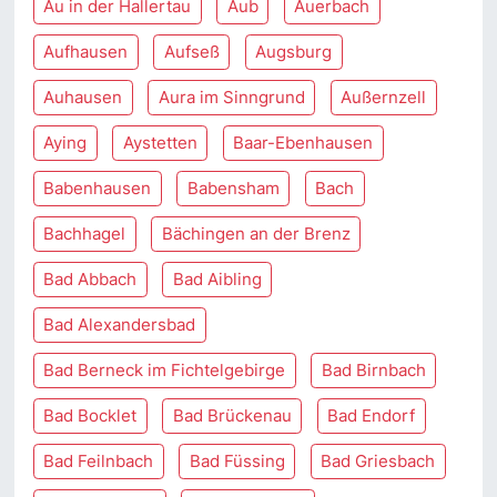
Au in der Hallertau
Aub
Auerbach
Aufhausen
Aufseß
Augsburg
Auhausen
Aura im Sinngrund
Außernzell
Aying
Aystetten
Baar-Ebenhausen
Babenhausen
Babensham
Bach
Bachhagel
Bächingen an der Brenz
Bad Abbach
Bad Aibling
Bad Alexandersbad
Bad Berneck im Fichtelgebirge
Bad Birnbach
Bad Bocklet
Bad Brückenau
Bad Endorf
Bad Feilnbach
Bad Füssing
Bad Griesbach