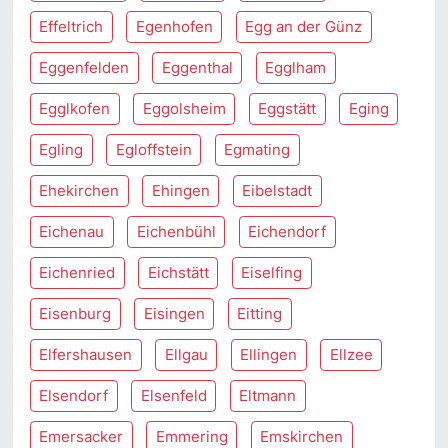
Effeltrich
Egenhofen
Egg an der Günz
Eggenfelden
Eggenthal
Egglham
Egglkofen
Eggolsheim
Eggstätt
Eging
Egling
Egloffstein
Egmating
Ehekirchen
Ehingen
Eibelstadt
Eichenau
Eichenbühl
Eichendorf
Eichenried
Eichstätt
Eiselfing
Eisenburg
Eisingen
Eitting
Elfershausen
Ellgau
Ellingen
Ellzee
Elsendorf
Elsenfeld
Eltmann
Emersacker
Emmering
Emskirchen