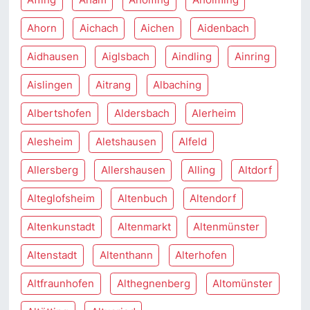
Ahorn
Aichach
Aichen
Aidenbach
Aidhausen
Aiglsbach
Aindling
Ainring
Aislingen
Aitrang
Albaching
Albertshofen
Aldersbach
Alerheim
Alesheim
Aletshausen
Alfeld
Allersberg
Allershausen
Alling
Altdorf
Alteglofsheim
Altenbuch
Altendorf
Altenkunstadt
Altenmarkt
Altenmünster
Altenstadt
Altenthann
Alterhofen
Altfraunhofen
Althegnenberg
Altomünster