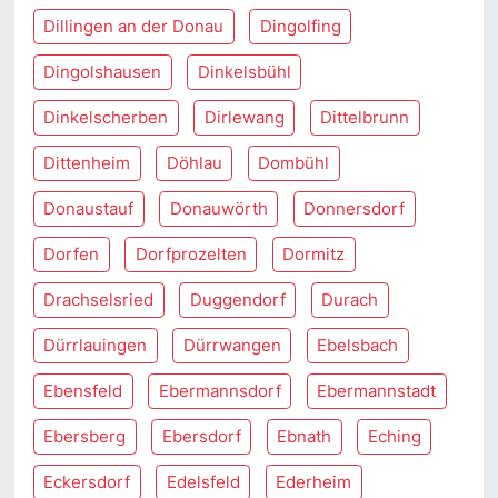
Dillingen an der Donau
Dingolfing
Dingolshausen
Dinkelsbühl
Dinkelscherben
Dirlewang
Dittelbrunn
Dittenheim
Döhlau
Dombühl
Donaustauf
Donauwörth
Donnersdorf
Dorfen
Dorfprozelten
Dormitz
Drachselsried
Duggendorf
Durach
Dürrlauingen
Dürrwangen
Ebelsbach
Ebensfeld
Ebermannsdorf
Ebermannstadt
Ebersberg
Ebersdorf
Ebnath
Eching
Eckersdorf
Edelsfeld
Ederheim