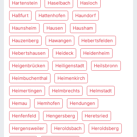
Hartenstein
Haselbach
Hasloch
Haßfurt
Hattenhofen
Haundorf
Haunsheim
Hausen
Hausham
Hauzenberg
Hawangen
Hebertsfelden
Hebertshausen
Heideck
Heidenheim
Heigenbrücken
Heiligenstadt
Heilsbronn
Heimbuchenthal
Heimenkirch
Heimertingen
Helmbrechts
Helmstadt
Hemau
Hemhofen
Hendungen
Henfenfeld
Hengersberg
Heretsried
Hergensweiler
Heroldsbach
Heroldsberg