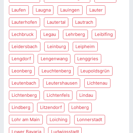
Laufen
Laugna
Lauingen
Lauter
Lauterhofen
Lautertal
Lautrach
Lechbruck
Legau
Lehrberg
Leiblfing
Leidersbach
Leinburg
Leipheim
Lengdorf
Lengenwang
Lenggries
Leonberg
Leuchtenberg
Leupoldsgrün
Leutenbach
Leutershausen
Lichtenau
Lichtenberg
Lichtenfels
Lindau
Lindberg
Litzendorf
Lohberg
Lohr am Main
Loiching
Lonnerstadt
Lower Bavaria
Ludwigsstadt