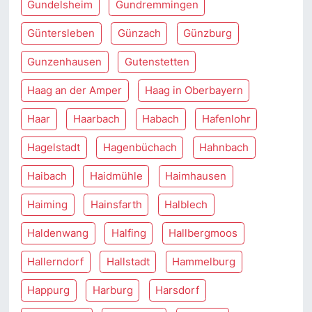
Gundelsheim
Gundremmingen
Güntersleben
Günzach
Günzburg
Gunzenhausen
Gutenstetten
Haag an der Amper
Haag in Oberbayern
Haar
Haarbach
Habach
Hafenlohr
Hagelstadt
Hagenbüchach
Hahnbach
Haibach
Haidmühle
Haimhausen
Haiming
Hainsfarth
Halblech
Haldenwang
Halfing
Hallbergmoos
Hallerndorf
Hallstadt
Hammelburg
Happurg
Harburg
Harsdorf