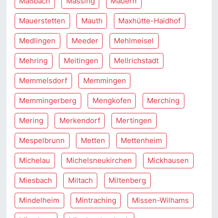
Maßbach
Massing
Mauern
Mauerstetten
Mauth
Maxhütte-Haidhof
Medlingen
Meeder
Mehlmeisel
Mehring
Meitingen
Mellrichstadt
Memmelsdorf
Memmingen
Memmingerberg
Mengkofen
Merching
Mering
Merkendorf
Mertingen
Mespelbrunn
Metten
Mettenheim
Michelau
Michelsneukirchen
Mickhausen
Miesbach
Miltach
Miltenberg
Mindelheim
Mintraching
Missen-Wilhams