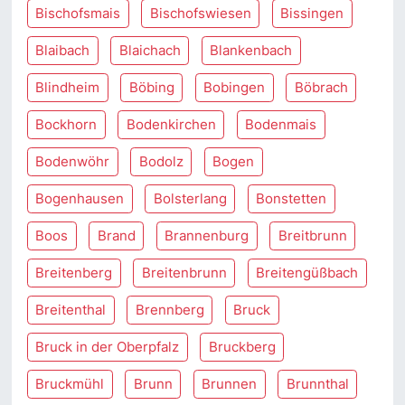
Bischofsmais
Bischofswiesen
Bissingen
Blaibach
Blaichach
Blankenbach
Blindheim
Böbing
Bobingen
Böbrach
Bockhorn
Bodenkirchen
Bodenmais
Bodenwöhr
Bodolz
Bogen
Bogenhausen
Bolsterlang
Bonstetten
Boos
Brand
Brannenburg
Breitbrunn
Breitenberg
Breitenbrunn
Breitengüßbach
Breitenthal
Brennberg
Bruck
Bruck in der Oberpfalz
Bruckberg
Bruckmühl
Brunn
Brunnen
Brunnthal