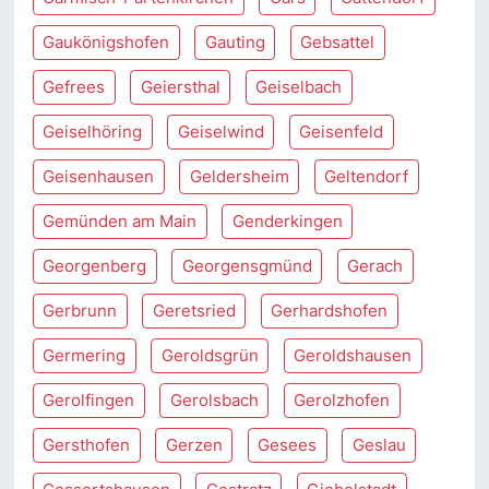
Gaukönigshofen
Gauting
Gebsattel
Gefrees
Geiersthal
Geiselbach
Geiselhöring
Geiselwind
Geisenfeld
Geisenhausen
Geldersheim
Geltendorf
Gemünden am Main
Genderkingen
Georgenberg
Georgensgmünd
Gerach
Gerbrunn
Geretsried
Gerhardshofen
Germering
Geroldsgrün
Geroldshausen
Gerolfingen
Gerolsbach
Gerolzhofen
Gersthofen
Gerzen
Gesees
Geslau