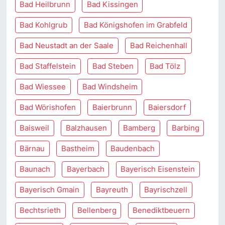
Bad Heilbrunn
Bad Kissingen
Bad Kohlgrub
Bad Königshofen im Grabfeld
Bad Neustadt an der Saale
Bad Reichenhall
Bad Staffelstein
Bad Steben
Bad Tölz
Bad Wiessee
Bad Windsheim
Bad Wörishofen
Baierbrunn
Baiersdorf
Baisweil
Balzhausen
Bamberg
Barbing
Bärnau
Bastheim
Baudenbach
Baunach
Bayerbach
Bayerisch Eisenstein
Bayerisch Gmain
Bayreuth
Bayrischzell
Bechtsrieth
Bellenberg
Benediktbeuern