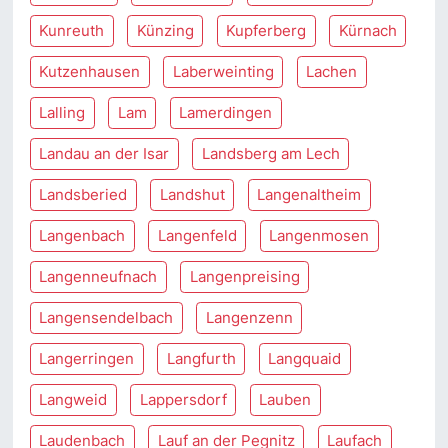
Kunreuth
Künzing
Kupferberg
Kürnach
Kutzenhausen
Laberweinting
Lachen
Lalling
Lam
Lamerdingen
Landau an der Isar
Landsberg am Lech
Landsberied
Landshut
Langenaltheim
Langenbach
Langenfeld
Langenmosen
Langenneufnach
Langenpreising
Langensendelbach
Langenzenn
Langerringen
Langfurth
Langquaid
Langweid
Lappersdorf
Lauben
Laudenbach
Lauf an der Pegnitz
Laufach