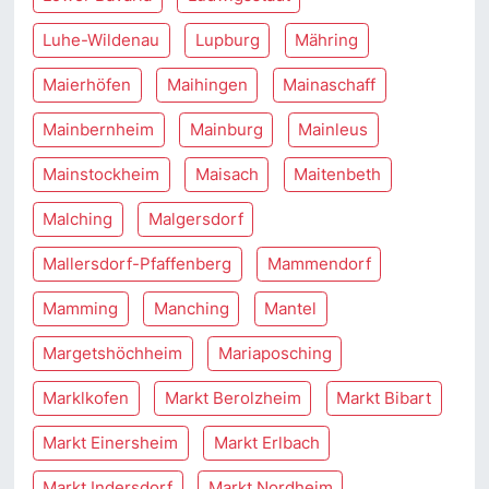
Luhe-Wildenau
Lupburg
Mähring
Maierhöfen
Maihingen
Mainaschaff
Mainbernheim
Mainburg
Mainleus
Mainstockheim
Maisach
Maitenbeth
Malching
Malgersdorf
Mallersdorf-Pfaffenberg
Mammendorf
Mamming
Manching
Mantel
Margetshöchheim
Mariaposching
Marklkofen
Markt Berolzheim
Markt Bibart
Markt Einersheim
Markt Erlbach
Markt Indersdorf
Markt Nordheim