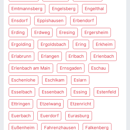
Emtmannsberg
Engelsberg
Engelthal
Ensdorf
Eppishausen
Erbendorf
Erding
Erdweg
Eresing
Ergersheim
Ergolding
Ergoldsbach
Ering
Erkheim
Erlabrunn
Erlangen
Erlbach
Erlenbach
Erlenbach am Main
Ernsgaden
Eschau
Eschenlohe
Eschlkam
Eslarn
Esselbach
Essenbach
Essing
Estenfeld
Ettringen
Etzelwang
Etzenricht
Euerbach
Euerdorf
Eurasburg
Eußenheim
Fahrenzhausen
Falkenberg