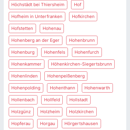
Höchstädt bei Thiersheim
Hof
Hofheim in Unterfranken
Hofkirchen
Hofstetten
Hohenau
Hohenberg an der Eger
Hohenbrunn
Hohenburg
Hohenfels
Hohenfurch
Hohenkammer
Höhenkirchen-Siegertsbrunn
Hohenlinden
Hohenpeißenberg
Hohenpolding
Hohenthann
Hohenwarth
Hollenbach
Hollfeld
Hollstadt
Holzgünz
Holzheim
Holzkirchen
Hopferau
Horgau
Hörgertshausen