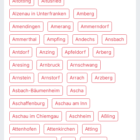
Altötting
Altusried
Alzenau in Unterfranken
Amberg
Amendingen
Amerang
Ammerndorf
Ammerthal
Ampfing
Andechs
Ansbach
Antdorf
Anzing
Apfeldorf
Arberg
Aresing
Arnbruck
Arnschwang
Arnstein
Arnstorf
Arrach
Arzberg
Asbach-Bäumenheim
Ascha
Aschaffenburg
Aschau am Inn
Aschau im Chiemgau
Aschheim
Aßling
Attenhofen
Attenkirchen
Atting