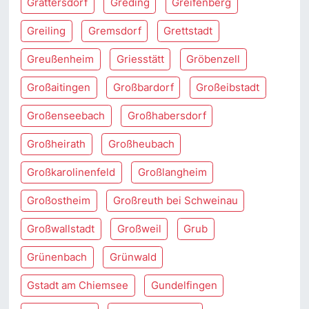
Grattersdorf
Greding
Greifenberg
Greiling
Gremsdorf
Grettstadt
Greußenheim
Griesstätt
Gröbenzell
Großaitingen
Großbardorf
Großeibstadt
Großenseebach
Großhabersdorf
Großheirath
Großheubach
Großkarolinenfeld
Großlangheim
Großostheim
Großreuth bei Schweinau
Großwallstadt
Großweil
Grub
Grünenbach
Grünwald
Gstadt am Chiemsee
Gundelfingen