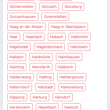
Güntersleben
Günzach
Günzburg
Gunzenhausen
Gutenstetten
Haag an der Amper
Haag in Oberbayern
Haar
Haarbach
Habach
Hafenlohr
Hagelstadt
Hagenbüchach
Hahnbach
Haibach
Haidmühle
Haimhausen
Haiming
Hainsfarth
Halblech
Haldenwang
Halfing
Hallbergmoos
Hallerndorf
Hallstadt
Hammelburg
Happurg
Harburg
Harsdorf
Hartenstein
Haselbach
Hasloch