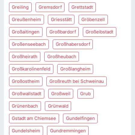
Greiling
Gremsdorf
Grettstadt
Greußenheim
Griesstätt
Gröbenzell
Großaitingen
Großbardorf
Großeibstadt
Großenseebach
Großhabersdorf
Großheirath
Großheubach
Großkarolinenfeld
Großlangheim
Großostheim
Großreuth bei Schweinau
Großwallstadt
Großweil
Grub
Grünenbach
Grünwald
Gstadt am Chiemsee
Gundelfingen
Gundelsheim
Gundremmingen