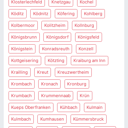
Klosterlechfeld
Knetzgau
Kochel
Köditz
Ködnitz
Köfering
Kohlberg
Kolbermoor
Kolitzheim
Kollnburg
Königsbrunn
Königsdorf
Königsfeld
Königstein
Konradsreuth
Konzell
Kottgeisering
Kötzting
Kraiburg am Inn
Krailling
Kreut
Kreuzwertheim
Krombach
Kronach
Kronburg
Krumbach
Krummennaab
Krün
Kueps Oberfranken
Kühbach
Kulmain
Kulmbach
Kumhausen
Kümmersbruck