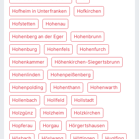
Hofheim in Unterfranken
Hofkirchen
Hofstetten
Hohenau
Hohenberg an der Eger
Hohenbrunn
Hohenburg
Hohenfels
Hohenfurch
Hohenkammer
Höhenkirchen-Siegertsbrunn
Hohenlinden
Hohenpeißenberg
Hohenpolding
Hohenthann
Hohenwarth
Hollenbach
Hollfeld
Hollstadt
Holzgünz
Holzheim
Holzkirchen
Hopferau
Horgau
Hörgertshausen
Hösbach
Höslwang
Höttingen
Huglfing