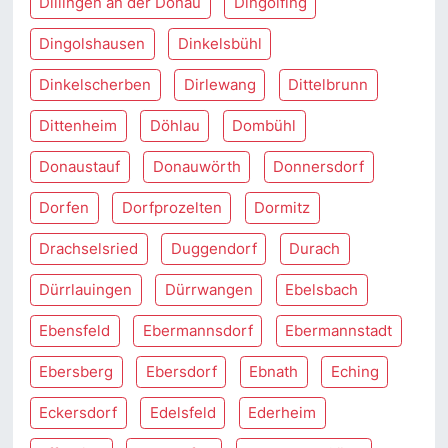
Dillingen an der Donau
Dingolfing
Dingolshausen
Dinkelsbühl
Dinkelscherben
Dirlewang
Dittelbrunn
Dittenheim
Döhlau
Dombühl
Donaustauf
Donauwörth
Donnersdorf
Dorfen
Dorfprozelten
Dormitz
Drachselsried
Duggendorf
Durach
Dürrlauingen
Dürrwangen
Ebelsbach
Ebensfeld
Ebermannsdorf
Ebermannstadt
Ebersberg
Ebersdorf
Ebnath
Eching
Eckersdorf
Edelsfeld
Ederheim