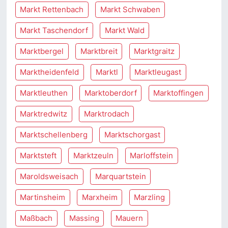
Markt Rettenbach
Markt Schwaben
Markt Taschendorf
Markt Wald
Marktbergel
Marktbreit
Marktgraitz
Marktheidenfeld
Marktl
Marktleugast
Marktleuthen
Marktoberdorf
Marktoffingen
Marktredwitz
Marktrodach
Marktschellenberg
Marktschorgast
Marktsteft
Marktzeuln
Marloffstein
Maroldsweisach
Marquartstein
Martinsheim
Marxheim
Marzling
Maßbach
Massing
Mauern