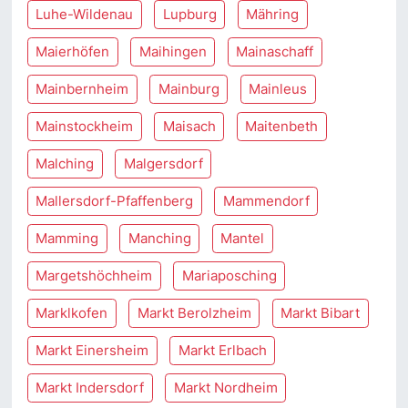
Luhe-Wildenau
Lupburg
Mähring
Maierhöfen
Maihingen
Mainaschaff
Mainbernheim
Mainburg
Mainleus
Mainstockheim
Maisach
Maitenbeth
Malching
Malgersdorf
Mallersdorf-Pfaffenberg
Mammendorf
Mamming
Manching
Mantel
Margetshöchheim
Mariaposching
Marklkofen
Markt Berolzheim
Markt Bibart
Markt Einersheim
Markt Erlbach
Markt Indersdorf
Markt Nordheim