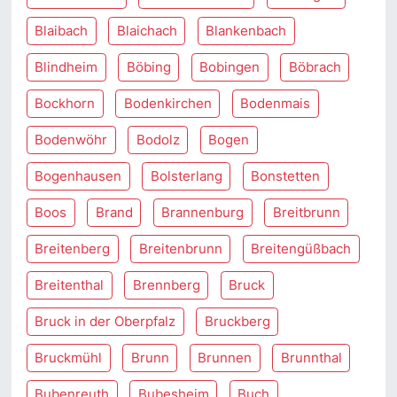
Blaibach
Blaichach
Blankenbach
Blindheim
Böbing
Bobingen
Böbrach
Bockhorn
Bodenkirchen
Bodenmais
Bodenwöhr
Bodolz
Bogen
Bogenhausen
Bolsterlang
Bonstetten
Boos
Brand
Brannenburg
Breitbrunn
Breitenberg
Breitenbrunn
Breitengüßbach
Breitenthal
Brennberg
Bruck
Bruck in der Oberpfalz
Bruckberg
Bruckmühl
Brunn
Brunnen
Brunnthal
Bubenreuth
Bubesheim
Buch