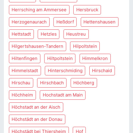
Herrsching am Ammersee
Hersbruck
Herzogenaurach
Heßdorf
Hettenshausen
Hettstadt
Hetzles
Heustreu
Hilgertshausen-Tandern
Hilpoltstein
Hiltenfingen
Hiltpoltstein
Himmelkron
Himmelstadt
Hinterschmiding
Hirschaid
Hirschau
Hirschbach
Höchberg
Höchheim
Hochstadt am Main
Höchstadt an der Aisch
Höchstädt an der Donau
Höchstädt bei Thiersheim
Hof