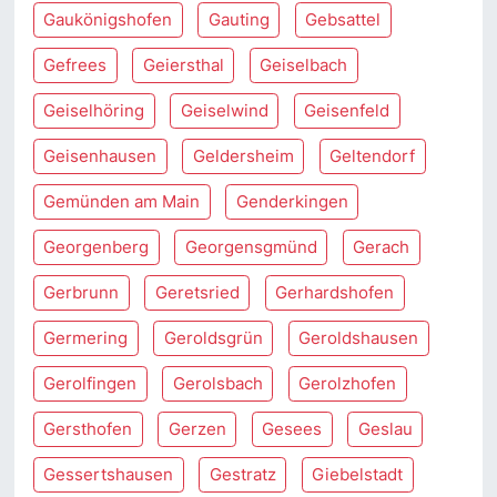
Gaukönigshofen
Gauting
Gebsattel
Gefrees
Geiersthal
Geiselbach
Geiselhöring
Geiselwind
Geisenfeld
Geisenhausen
Geldersheim
Geltendorf
Gemünden am Main
Genderkingen
Georgenberg
Georgensgmünd
Gerach
Gerbrunn
Geretsried
Gerhardshofen
Germering
Geroldsgrün
Geroldshausen
Gerolfingen
Gerolsbach
Gerolzhofen
Gersthofen
Gerzen
Gesees
Geslau
Gessertshausen
Gestratz
Giebelstadt