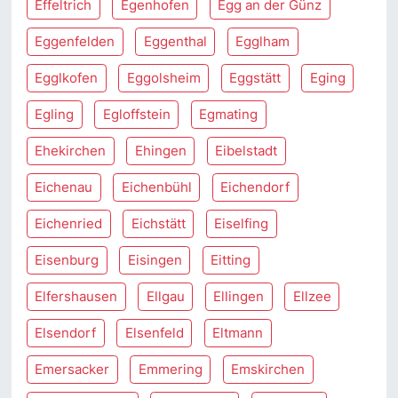
Effeltrich
Egenhofen
Egg an der Günz
Eggenfelden
Eggenthal
Egglham
Egglkofen
Eggolsheim
Eggstätt
Eging
Egling
Egloffstein
Egmating
Ehekirchen
Ehingen
Eibelstadt
Eichenau
Eichenbühl
Eichendorf
Eichenried
Eichstätt
Eiselfing
Eisenburg
Eisingen
Eitting
Elfershausen
Ellgau
Ellingen
Ellzee
Elsendorf
Elsenfeld
Eltmann
Emersacker
Emmering
Emskirchen