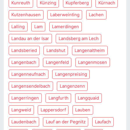
Kunreuth
Künzing
Kupferberg
Kürnach
Kutzenhausen
Laberweinting
Lachen
Lalling
Lam
Lamerdingen
Landau an der Isar
Landsberg am Lech
Landsberied
Landshut
Langenaltheim
Langenbach
Langenfeld
Langenmosen
Langenneufnach
Langenpreising
Langensendelbach
Langenzenn
Langerringen
Langfurth
Langquaid
Langweid
Lappersdorf
Lauben
Laudenbach
Lauf an der Pegnitz
Laufach