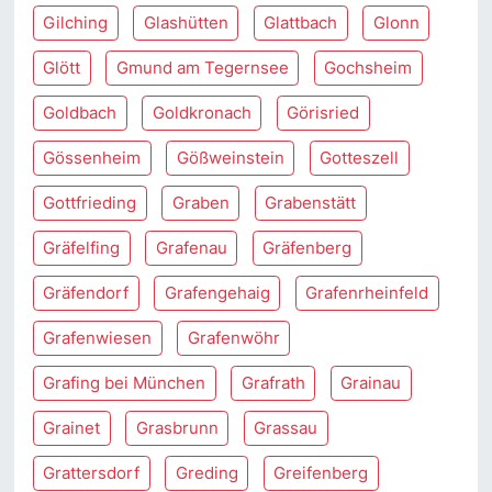
Gilching
Glashütten
Glattbach
Glonn
Glött
Gmund am Tegernsee
Gochsheim
Goldbach
Goldkronach
Görisried
Gössenheim
Gößweinstein
Gotteszell
Gottfrieding
Graben
Grabenstätt
Gräfelfing
Grafenau
Gräfenberg
Gräfendorf
Grafengehaig
Grafenrheinfeld
Grafenwiesen
Grafenwöhr
Grafing bei München
Grafrath
Grainau
Grainet
Grasbrunn
Grassau
Grattersdorf
Greding
Greifenberg