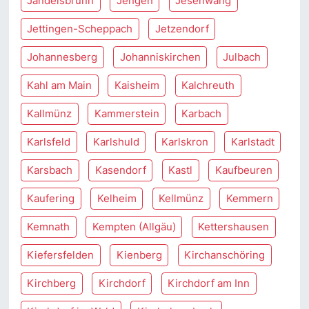
Jandelsbrunn
Jengen
Jesenwang
Jettingen-Scheppach
Jetzendorf
Johannesberg
Johanniskirchen
Julbach
Kahl am Main
Kaisheim
Kalchreuth
Kallmünz
Kammerstein
Karbach
Karlsfeld
Karlshuld
Karlskron
Karlstadt
Karsbach
Kasendorf
Kastl
Kaufbeuren
Kaufering
Kelheim
Kellmünz
Kemmern
Kemnath
Kempten (Allgäu)
Kettershausen
Kiefersfelden
Kienberg
Kirchanschöring
Kirchberg
Kirchdorf
Kirchdorf am Inn