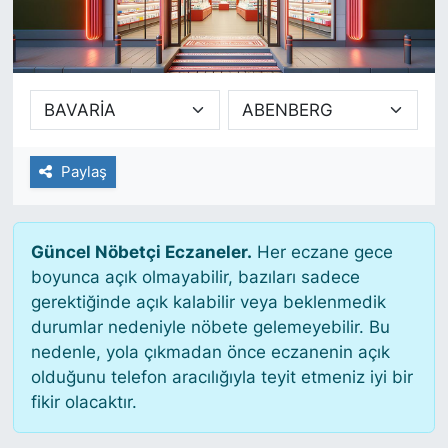
SİYASET
SAĞLIK
Paylaş
Güncel Nöbetçi Eczaneler.
Her eczane gece
boyunca açık olmayabilir, bazıları sadece
gerektiğinde açık kalabilir veya beklenmedik
durumlar nedeniyle nöbete gelemeyebilir. Bu
nedenle, yola çıkmadan önce eczanenin açık
olduğunu telefon aracılığıyla teyit etmeniz iyi bir
fikir olacaktır.