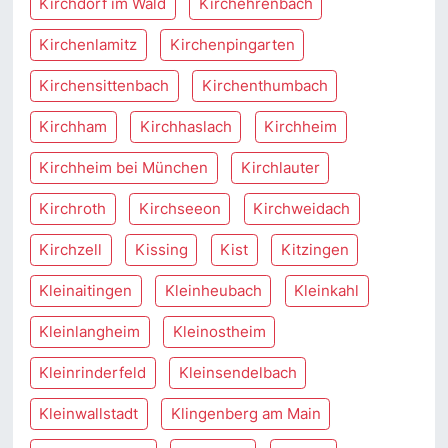
Kirchdorf im Wald
Kirchehrenbach
Kirchenlamitz
Kirchenpingarten
Kirchensittenbach
Kirchenthumbach
Kirchham
Kirchhaslach
Kirchheim
Kirchheim bei München
Kirchlauter
Kirchroth
Kirchseeon
Kirchweidach
Kirchzell
Kissing
Kist
Kitzingen
Kleinaitingen
Kleinheubach
Kleinkahl
Kleinlangheim
Kleinostheim
Kleinrinderfeld
Kleinsendelbach
Kleinwallstadt
Klingenberg am Main