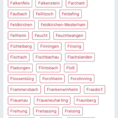
Falkenfels
Falkenstein
Farchant
Faulbach
Feilitzsch
Feldafing
Feldkirchen
Feldkirchen-Westerham
Fellheim
Feucht
Feuchtwangen
Fichtelberg
Finningen
Finsing
Fischach
Fischbachau
Flachslanden
Fladungen
Flintsbach
Floß
Flossenbürg
Forchheim
Forstinning
Frammersbach
Frankenwinheim
Frasdorf
Frauenau
Fraueneuharting
Fraunberg
Freihung
Freilassing
Freising