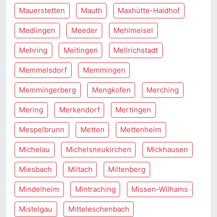
Mauerstetten
Mauth
Maxhütte-Haidhof
Medlingen
Meeder
Mehlmeisel
Mehring
Meitingen
Mellrichstadt
Memmelsdorf
Memmingen
Memmingerberg
Mengkofen
Merching
Mering
Merkendorf
Mertingen
Mespelbrunn
Metten
Mettenheim
Michelau
Michelsneukirchen
Mickhausen
Miesbach
Miltach
Miltenberg
Mindelheim
Mintraching
Missen-Wilhams
Mistelgau
Mitteleschenbach