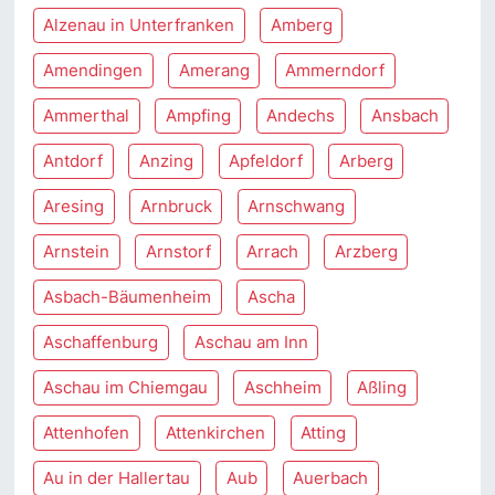
Alzenau in Unterfranken
Amberg
Amendingen
Amerang
Ammerndorf
Ammerthal
Ampfing
Andechs
Ansbach
Antdorf
Anzing
Apfeldorf
Arberg
Aresing
Arnbruck
Arnschwang
Arnstein
Arnstorf
Arrach
Arzberg
Asbach-Bäumenheim
Ascha
Aschaffenburg
Aschau am Inn
Aschau im Chiemgau
Aschheim
Aßling
Attenhofen
Attenkirchen
Atting
Au in der Hallertau
Aub
Auerbach