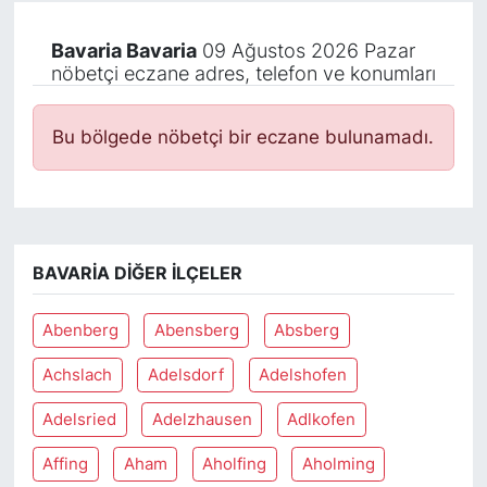
Bavaria Bavaria
09 Ağustos 2026 Pazar
nöbetçi eczane adres, telefon ve konumları
Bu bölgede nöbetçi bir eczane bulunamadı.
BAVARIA DIĞER İLÇELER
Abenberg
Abensberg
Absberg
Achslach
Adelsdorf
Adelshofen
Adelsried
Adelzhausen
Adlkofen
Affing
Aham
Aholfing
Aholming