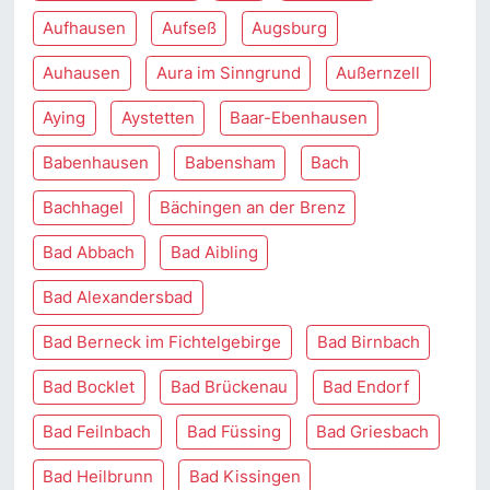
Aufhausen
Aufseß
Augsburg
Auhausen
Aura im Sinngrund
Außernzell
Aying
Aystetten
Baar-Ebenhausen
Babenhausen
Babensham
Bach
Bachhagel
Bächingen an der Brenz
Bad Abbach
Bad Aibling
Bad Alexandersbad
Bad Berneck im Fichtelgebirge
Bad Birnbach
Bad Bocklet
Bad Brückenau
Bad Endorf
Bad Feilnbach
Bad Füssing
Bad Griesbach
Bad Heilbrunn
Bad Kissingen