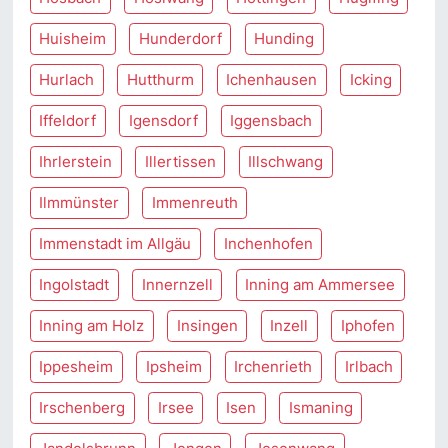
Huisheim
Hunderdorf
Hunding
Hurlach
Hutthurm
Ichenhausen
Icking
Iffeldorf
Igensdorf
Iggensbach
Ihrlerstein
Illertissen
Illschwang
Ilmmünster
Immenreuth
Immenstadt im Allgäu
Inchenhofen
Ingolstadt
Innernzell
Inning am Ammersee
Inning am Holz
Insingen
Inzell
Iphofen
Ippesheim
Ipsheim
Irchenrieth
Irlbach
Irschenberg
Irsee
Isen
Ismaning