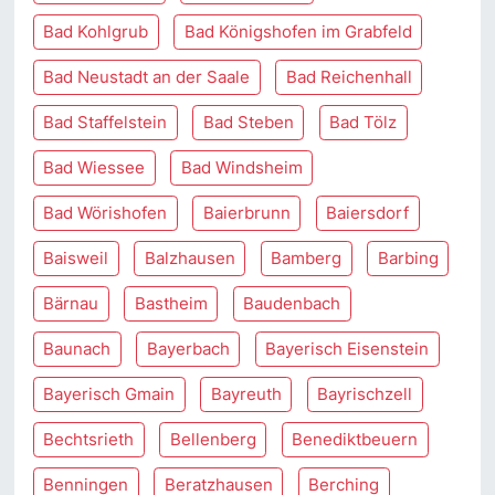
Bad Kohlgrub
Bad Königshofen im Grabfeld
Bad Neustadt an der Saale
Bad Reichenhall
Bad Staffelstein
Bad Steben
Bad Tölz
Bad Wiessee
Bad Windsheim
Bad Wörishofen
Baierbrunn
Baiersdorf
Baisweil
Balzhausen
Bamberg
Barbing
Bärnau
Bastheim
Baudenbach
Baunach
Bayerbach
Bayerisch Eisenstein
Bayerisch Gmain
Bayreuth
Bayrischzell
Bechtsrieth
Bellenberg
Benediktbeuern
Benningen
Beratzhausen
Berching