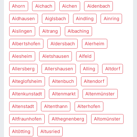
Ahorn
Aichach
Aichen
Aidenbach
Aidhausen
Aiglsbach
Aindling
Ainring
Aislingen
Aitrang
Albaching
Albertshofen
Aldersbach
Alerheim
Alesheim
Aletshausen
Alfeld
Allersberg
Allershausen
Alling
Altdorf
Alteglofsheim
Altenbuch
Altendorf
Altenkunstadt
Altenmarkt
Altenmünster
Altenstadt
Altenthann
Alterhofen
Altfraunhofen
Althegnenberg
Altomünster
Altötting
Altusried