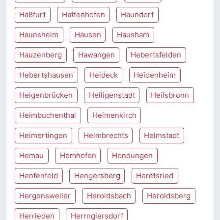
Haßfurt
Hattenhofen
Haundorf
Haunsheim
Hausen
Hausham
Hauzenberg
Hawangen
Hebertsfelden
Hebertshausen
Heideck
Heidenheim
Heigenbrücken
Heiligenstadt
Heilsbronn
Heimbuchenthal
Heimenkirch
Heimertingen
Helmbrechts
Helmstadt
Hemau
Hemhofen
Hendungen
Henfenfeld
Hengersberg
Heretsried
Hergensweiler
Heroldsbach
Heroldsberg
Herrieden
Herrngiersdorf