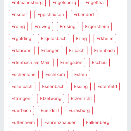
Emtmannsberg
Engelsberg
Engelthal
Ensdorf
Eppishausen
Erbendorf
Erding
Erdweg
Eresing
Ergersheim
Ergolding
Ergoldsbach
Ering
Erkheim
Erlabrunn
Erlangen
Erlbach
Erlenbach
Erlenbach am Main
Ernsgaden
Eschau
Eschenlohe
Eschlkam
Eslarn
Esselbach
Essenbach
Essing
Estenfeld
Ettringen
Etzelwang
Etzenricht
Euerbach
Euerdorf
Eurasburg
Eußenheim
Fahrenzhausen
Falkenberg