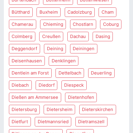
Bütthard
Buxheim
Cadolzburg
Cham
Chamerau
Chieming
Chostlarn
Coburg
Colmberg
Creußen
Dachau
Dasing
Deggendorf
Deining
Deiningen
Deisenhausen
Denklingen
Dentlein am Forst
Dettelbach
Deuerling
Diebach
Diedorf
Diespeck
Dießen am Ammersee
Dietenhofen
Dietersburg
Dietersheim
Dieterskirchen
Dietfurt
Dietmannsried
Dietramszell