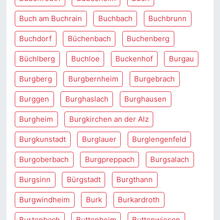
Buch am Buchrain
Buchbach
Buchbrunn
Buchdorf
Büchenbach
Buchenberg
Büchlberg
Buchloe
Buckenhof
Burgau
Burgberg
Burgbernheim
Burgebrach
Burggen
Burghaslach
Burghausen
Burgheim
Burgkirchen an der Alz
Burgkunstadt
Burglauer
Burglengenfeld
Burgoberbach
Burgpreppach
Burgsalach
Burgsinn
Bürgstadt
Burgthann
Burgwindheim
Burk
Burkardroth
Burtenbach
Buttenheim
Buttenwiesen