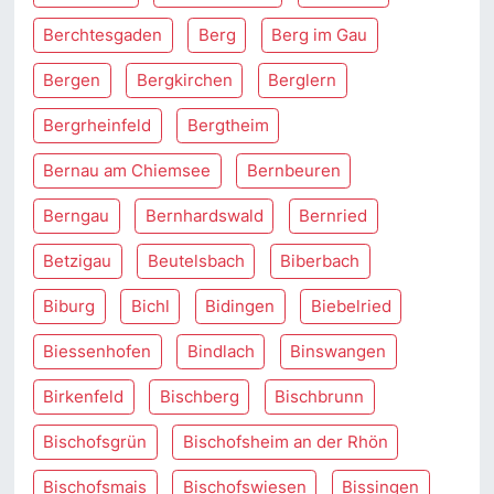
Berchtesgaden
Berg
Berg im Gau
Bergen
Bergkirchen
Berglern
Bergrheinfeld
Bergtheim
Bernau am Chiemsee
Bernbeuren
Berngau
Bernhardswald
Bernried
Betzigau
Beutelsbach
Biberbach
Biburg
Bichl
Bidingen
Biebelried
Biessenhofen
Bindlach
Binswangen
Birkenfeld
Bischberg
Bischbrunn
Bischofsgrün
Bischofsheim an der Rhön
Bischofsmais
Bischofswiesen
Bissingen