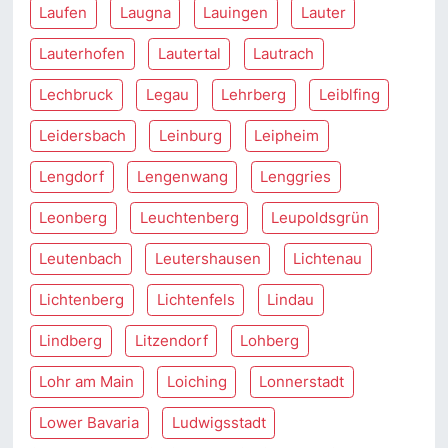
Laufen
Laugna
Lauingen
Lauter
Lauterhofen
Lautertal
Lautrach
Lechbruck
Legau
Lehrberg
Leiblfing
Leidersbach
Leinburg
Leipheim
Lengdorf
Lengenwang
Lenggries
Leonberg
Leuchtenberg
Leupoldsgrün
Leutenbach
Leutershausen
Lichtenau
Lichtenberg
Lichtenfels
Lindau
Lindberg
Litzendorf
Lohberg
Lohr am Main
Loiching
Lonnerstadt
Lower Bavaria
Ludwigsstadt