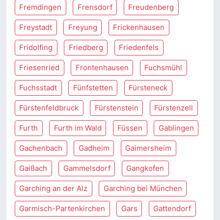
Fremdingen
Frensdorf
Freudenberg
Freystadt
Freyung
Frickenhausen
Fridolfing
Friedberg
Friedenfels
Friesenried
Frontenhausen
Fuchsmühl
Fuchsstadt
Fünfstetten
Fürsteneck
Fürstenfeldbruck
Fürstenstein
Fürstenzell
Furth
Furth im Wald
Füssen
Gablingen
Gachenbach
Gadheim
Gaimersheim
Gaißach
Gammelsdorf
Gangkofen
Garching an der Alz
Garching bei München
Garmisch-Partenkirchen
Gars
Gattendorf