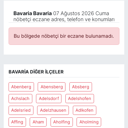
Bavaria Bavaria
07 Ağustos 2026 Cuma
nöbetçi eczane adres, telefon ve konumları
Bu bölgede nöbetçi bir eczane bulunamadı.
BAVARIA DIĞER İLÇELER
Abenberg
Abensberg
Absberg
Achslach
Adelsdorf
Adelshofen
Adelsried
Adelzhausen
Adlkofen
Affing
Aham
Aholfing
Aholming