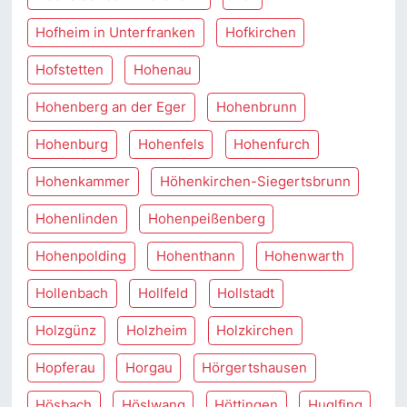
Hofheim in Unterfranken
Hofkirchen
Hofstetten
Hohenau
Hohenberg an der Eger
Hohenbrunn
Hohenburg
Hohenfels
Hohenfurch
Hohenkammer
Höhenkirchen-Siegertsbrunn
Hohenlinden
Hohenpeißenberg
Hohenpolding
Hohenthann
Hohenwarth
Hollenbach
Hollfeld
Hollstadt
Holzgünz
Holzheim
Holzkirchen
Hopferau
Horgau
Hörgertshausen
Hösbach
Höslwang
Höttingen
Huglfing