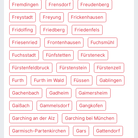
Fremdingen
Frensdorf
Freudenberg
Freystadt
Freyung
Frickenhausen
Fridolfing
Friedberg
Friedenfels
Friesenried
Frontenhausen
Fuchsmühl
Fuchsstadt
Fünfstetten
Fürsteneck
Fürstenfeldbruck
Fürstenstein
Fürstenzell
Furth
Furth im Wald
Füssen
Gablingen
Gachenbach
Gadheim
Gaimersheim
Gaißach
Gammelsdorf
Gangkofen
Garching an der Alz
Garching bei München
Garmisch-Partenkirchen
Gars
Gattendorf