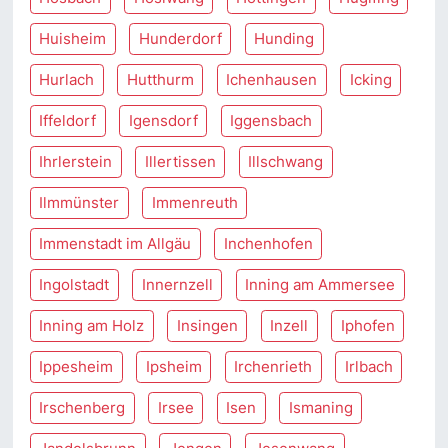
Huisheim
Hunderdorf
Hunding
Hurlach
Hutthurm
Ichenhausen
Icking
Iffeldorf
Igensdorf
Iggensbach
Ihrlerstein
Illertissen
Illschwang
Ilmmünster
Immenreuth
Immenstadt im Allgäu
Inchenhofen
Ingolstadt
Innernzell
Inning am Ammersee
Inning am Holz
Insingen
Inzell
Iphofen
Ippesheim
Ipsheim
Irchenrieth
Irlbach
Irschenberg
Irsee
Isen
Ismaning