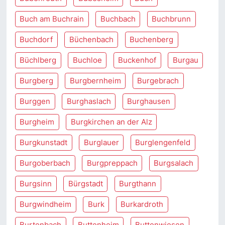
Buch am Buchrain
Buchbach
Buchbrunn
Buchdorf
Büchenbach
Buchenberg
Büchlberg
Buchloe
Buckenhof
Burgau
Burgberg
Burgbernheim
Burgebrach
Burggen
Burghaslach
Burghausen
Burgheim
Burgkirchen an der Alz
Burgkunstadt
Burglauer
Burglengenfeld
Burgoberbach
Burgpreppach
Burgsalach
Burgsinn
Bürgstadt
Burgthann
Burgwindheim
Burk
Burkardroth
Burtenbach
Buttenheim
Buttenwiesen