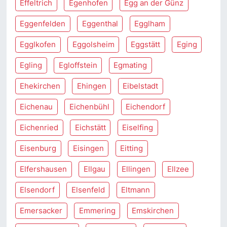
Effeltrich
Egenhofen
Egg an der Günz
Eggenfelden
Eggenthal
Egglham
Egglkofen
Eggolsheim
Eggstätt
Eging
Egling
Egloffstein
Egmating
Ehekirchen
Ehingen
Eibelstadt
Eichenau
Eichenbühl
Eichendorf
Eichenried
Eichstätt
Eiselfing
Eisenburg
Eisingen
Eitting
Elfershausen
Ellgau
Ellingen
Ellzee
Elsendorf
Elsenfeld
Eltmann
Emersacker
Emmering
Emskirchen