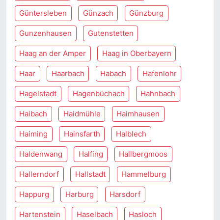
Güntersleben
Günzach
Günzburg
Gunzenhausen
Gutenstetten
Haag an der Amper
Haag in Oberbayern
Haar
Haarbach
Habach
Hafenlohr
Hagelstadt
Hagenbüchach
Hahnbach
Haibach
Haidmühle
Haimhausen
Haiming
Hainsfarth
Halblech
Haldenwang
Halfing
Hallbergmoos
Hallerndorf
Hallstadt
Hammelburg
Happurg
Harburg
Harsdorf
Hartenstein
Haselbach
Hasloch