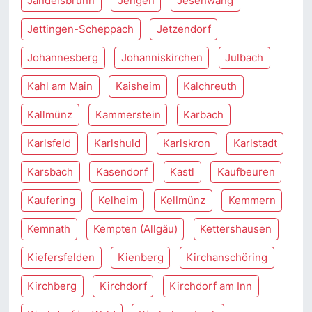
Jandelsbrunn
Jengen
Jesenwang
Jettingen-Scheppach
Jetzendorf
Johannesberg
Johanniskirchen
Julbach
Kahl am Main
Kaisheim
Kalchreuth
Kallmünz
Kammerstein
Karbach
Karlsfeld
Karlshuld
Karlskron
Karlstadt
Karsbach
Kasendorf
Kastl
Kaufbeuren
Kaufering
Kelheim
Kellmünz
Kemmern
Kemnath
Kempten (Allgäu)
Kettershausen
Kiefersfelden
Kienberg
Kirchanschöring
Kirchberg
Kirchdorf
Kirchdorf am Inn