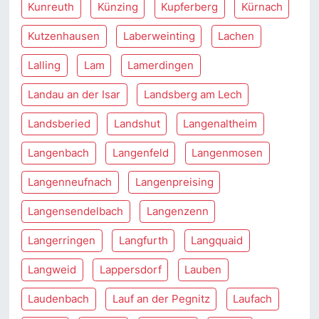
Kunreuth
Künzing
Kupferberg
Kürnach
Kutzenhausen
Laberweinting
Lachen
Lalling
Lam
Lamerdingen
Landau an der Isar
Landsberg am Lech
Landsberied
Landshut
Langenaltheim
Langenbach
Langenfeld
Langenmosen
Langenneufnach
Langenpreising
Langensendelbach
Langenzenn
Langerringen
Langfurth
Langquaid
Langweid
Lappersdorf
Lauben
Laudenbach
Lauf an der Pegnitz
Laufach