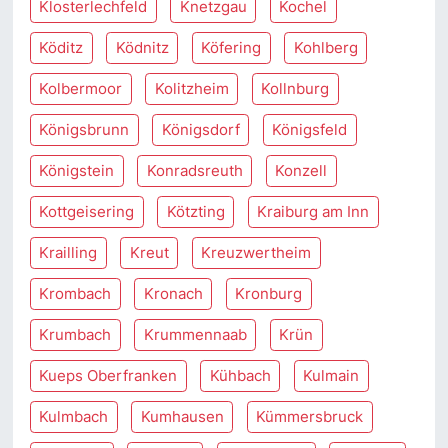
Klosterlechfeld
Knetzgau
Kochel
Köditz
Ködnitz
Köfering
Kohlberg
Kolbermoor
Kolitzheim
Kollnburg
Königsbrunn
Königsdorf
Königsfeld
Königstein
Konradsreuth
Konzell
Kottgeisering
Kötzting
Kraiburg am Inn
Krailling
Kreut
Kreuzwertheim
Krombach
Kronach
Kronburg
Krumbach
Krummennaab
Krün
Kueps Oberfranken
Kühbach
Kulmain
Kulmbach
Kumhausen
Kümmersbruck