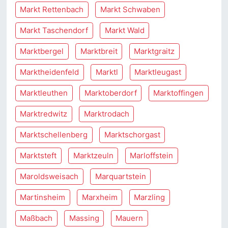
Markt Rettenbach
Markt Schwaben
Markt Taschendorf
Markt Wald
Marktbergel
Marktbreit
Marktgraitz
Marktheidenfeld
Marktl
Marktleugast
Marktleuthen
Marktoberdorf
Marktoffingen
Marktredwitz
Marktrodach
Marktschellenberg
Marktschorgast
Marktsteft
Marktzeuln
Marloffstein
Maroldsweisach
Marquartstein
Martinsheim
Marxheim
Marzling
Maßbach
Massing
Mauern