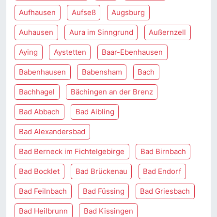
Aufhausen
Aufseß
Augsburg
Auhausen
Aura im Sinngrund
Außernzell
Aying
Aystetten
Baar-Ebenhausen
Babenhausen
Babensham
Bach
Bachhagel
Bächingen an der Brenz
Bad Abbach
Bad Aibling
Bad Alexandersbad
Bad Berneck im Fichtelgebirge
Bad Birnbach
Bad Bocklet
Bad Brückenau
Bad Endorf
Bad Feilnbach
Bad Füssing
Bad Griesbach
Bad Heilbrunn
Bad Kissingen