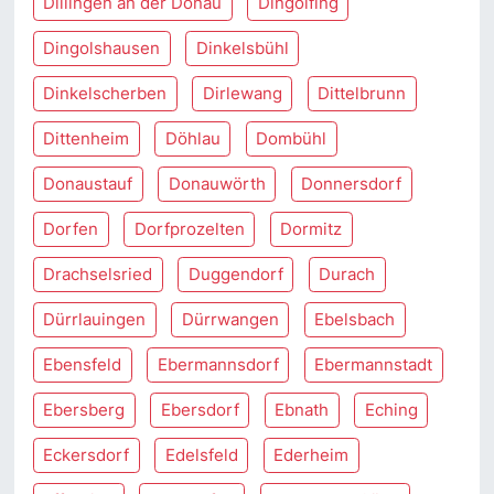
Dillingen an der Donau
Dingolfing
Dingolshausen
Dinkelsbühl
Dinkelscherben
Dirlewang
Dittelbrunn
Dittenheim
Döhlau
Dombühl
Donaustauf
Donauwörth
Donnersdorf
Dorfen
Dorfprozelten
Dormitz
Drachselsried
Duggendorf
Durach
Dürrlauingen
Dürrwangen
Ebelsbach
Ebensfeld
Ebermannsdorf
Ebermannstadt
Ebersberg
Ebersdorf
Ebnath
Eching
Eckersdorf
Edelsfeld
Ederheim