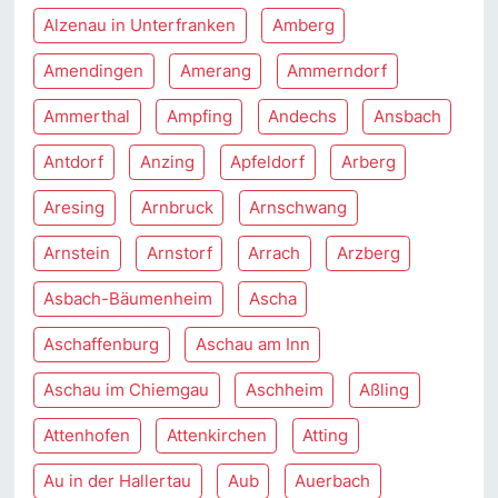
Alzenau in Unterfranken
Amberg
Amendingen
Amerang
Ammerndorf
Ammerthal
Ampfing
Andechs
Ansbach
Antdorf
Anzing
Apfeldorf
Arberg
Aresing
Arnbruck
Arnschwang
Arnstein
Arnstorf
Arrach
Arzberg
Asbach-Bäumenheim
Ascha
Aschaffenburg
Aschau am Inn
Aschau im Chiemgau
Aschheim
Aßling
Attenhofen
Attenkirchen
Atting
Au in der Hallertau
Aub
Auerbach