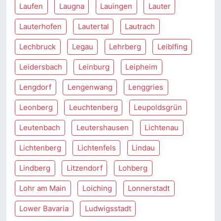
Laufen
Laugna
Lauingen
Lauter
Lauterhofen
Lautertal
Lautrach
Lechbruck
Legau
Lehrberg
Leiblfing
Leidersbach
Leinburg
Leipheim
Lengdorf
Lengenwang
Lenggries
Leonberg
Leuchtenberg
Leupoldsgrün
Leutenbach
Leutershausen
Lichtenau
Lichtenberg
Lichtenfels
Lindau
Lindberg
Litzendorf
Lohberg
Lohr am Main
Loiching
Lonnerstadt
Lower Bavaria
Ludwigsstadt