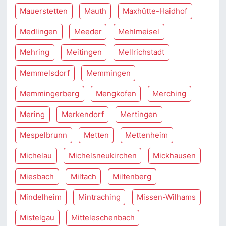
Mauerstetten
Mauth
Maxhütte-Haidhof
Medlingen
Meeder
Mehlmeisel
Mehring
Meitingen
Mellrichstadt
Memmelsdorf
Memmingen
Memmingerberg
Mengkofen
Merching
Mering
Merkendorf
Mertingen
Mespelbrunn
Metten
Mettenheim
Michelau
Michelsneukirchen
Mickhausen
Miesbach
Miltach
Miltenberg
Mindelheim
Mintraching
Missen-Wilhams
Mistelgau
Mitteleschenbach