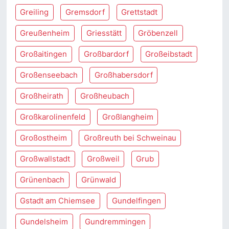
Greiling
Gremsdorf
Grettstadt
Greußenheim
Griesstätt
Gröbenzell
Großaitingen
Großbardorf
Großeibstadt
Großenseebach
Großhabersdorf
Großheirath
Großheubach
Großkarolinenfeld
Großlangheim
Großostheim
Großreuth bei Schweinau
Großwallstadt
Großweil
Grub
Grünenbach
Grünwald
Gstadt am Chiemsee
Gundelfingen
Gundelsheim
Gundremmingen