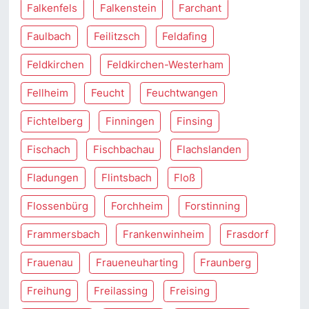
Falkenfels
Falkenstein
Farchant
Faulbach
Feilitzsch
Feldafing
Feldkirchen
Feldkirchen-Westerham
Fellheim
Feucht
Feuchtwangen
Fichtelberg
Finningen
Finsing
Fischach
Fischbachau
Flachslanden
Fladungen
Flintsbach
Floß
Flossenbürg
Forchheim
Forstinning
Frammersbach
Frankenwinheim
Frasdorf
Frauenau
Fraueneuharting
Fraunberg
Freihung
Freilassing
Freising