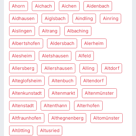
Ahorn
Aichach
Aichen
Aidenbach
Aidhausen
Aiglsbach
Aindling
Ainring
Aislingen
Aitrang
Albaching
Albertshofen
Aldersbach
Alerheim
Alesheim
Aletshausen
Alfeld
Allersberg
Allershausen
Alling
Altdorf
Alteglofsheim
Altenbuch
Altendorf
Altenkunstadt
Altenmarkt
Altenmünster
Altenstadt
Altenthann
Alterhofen
Altfraunhofen
Althegnenberg
Altomünster
Altötting
Altusried