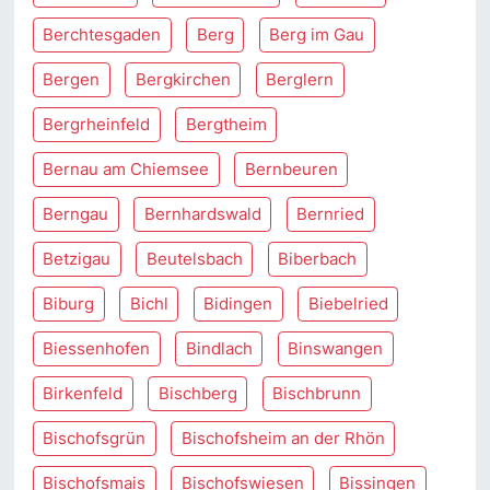
Berchtesgaden
Berg
Berg im Gau
Bergen
Bergkirchen
Berglern
Bergrheinfeld
Bergtheim
Bernau am Chiemsee
Bernbeuren
Berngau
Bernhardswald
Bernried
Betzigau
Beutelsbach
Biberbach
Biburg
Bichl
Bidingen
Biebelried
Biessenhofen
Bindlach
Binswangen
Birkenfeld
Bischberg
Bischbrunn
Bischofsgrün
Bischofsheim an der Rhön
Bischofsmais
Bischofswiesen
Bissingen