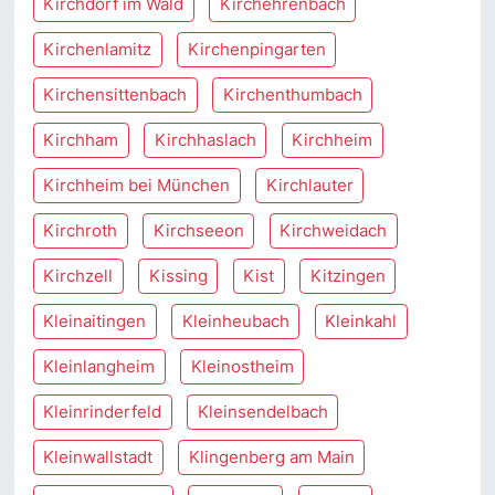
Kirchdorf im Wald
Kirchehrenbach
Kirchenlamitz
Kirchenpingarten
Kirchensittenbach
Kirchenthumbach
Kirchham
Kirchhaslach
Kirchheim
Kirchheim bei München
Kirchlauter
Kirchroth
Kirchseeon
Kirchweidach
Kirchzell
Kissing
Kist
Kitzingen
Kleinaitingen
Kleinheubach
Kleinkahl
Kleinlangheim
Kleinostheim
Kleinrinderfeld
Kleinsendelbach
Kleinwallstadt
Klingenberg am Main