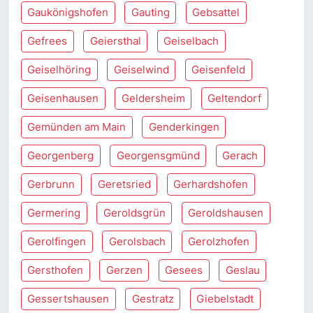
Gaukönigshofen
Gauting
Gebsattel
Gefrees
Geiersthal
Geiselbach
Geiselhöring
Geiselwind
Geisenfeld
Geisenhausen
Geldersheim
Geltendorf
Gemünden am Main
Genderkingen
Georgenberg
Georgensgmünd
Gerach
Gerbrunn
Geretsried
Gerhardshofen
Germering
Geroldsgrün
Geroldshausen
Gerolfingen
Gerolsbach
Gerolzhofen
Gersthofen
Gerzen
Gesees
Geslau
Gessertshausen
Gestratz
Giebelstadt