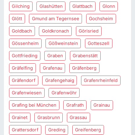
Gilching
Glashütten
Glattbach
Glonn
Glött
Gmund am Tegernsee
Gochsheim
Goldbach
Goldkronach
Görisried
Gössenheim
Gößweinstein
Gotteszell
Gottfrieding
Graben
Grabenstätt
Gräfelfing
Grafenau
Gräfenberg
Gräfendorf
Grafengehaig
Grafenrheinfeld
Grafenwiesen
Grafenwöhr
Grafing bei München
Grafrath
Grainau
Grainet
Grasbrunn
Grassau
Grattersdorf
Greding
Greifenberg