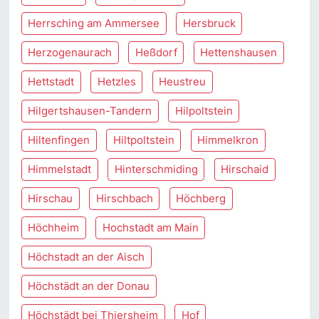
Herrsching am Ammersee
Hersbruck
Herzogenaurach
Heßdorf
Hettenshausen
Hettstadt
Hetzles
Heustreu
Hilgertshausen-Tandern
Hilpoltstein
Hiltenfingen
Hiltpoltstein
Himmelkron
Himmelstadt
Hinterschmiding
Hirschaid
Hirschau
Hirschbach
Höchberg
Höchheim
Hochstadt am Main
Höchstadt an der Aisch
Höchstädt an der Donau
Höchstädt bei Thiersheim
Hof