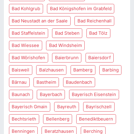
Bad Kohlgrub
Bad Königshofen im Grabfeld
Bad Neustadt an der Saale
Bad Reichenhall
Bad Staffelstein
Bad Steben
Bad Tölz
Bad Wiessee
Bad Windsheim
Bad Wörishofen
Baierbrunn
Baiersdorf
Baisweil
Balzhausen
Bamberg
Barbing
Bärnau
Bastheim
Baudenbach
Baunach
Bayerbach
Bayerisch Eisenstein
Bayerisch Gmain
Bayreuth
Bayrischzell
Bechtsrieth
Bellenberg
Benediktbeuern
Benningen
Beratzhausen
Berching