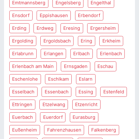
Emtmannsberg
Engelsberg
Engelthal
Ensdorf
Eppishausen
Erbendorf
Erding
Erdweg
Eresing
Ergersheim
Ergolding
Ergoldsbach
Ering
Erkheim
Erlabrunn
Erlangen
Erlbach
Erlenbach
Erlenbach am Main
Ernsgaden
Eschau
Eschenlohe
Eschlkam
Eslarn
Esselbach
Essenbach
Essing
Estenfeld
Ettringen
Etzelwang
Etzenricht
Euerbach
Euerdorf
Eurasburg
Eußenheim
Fahrenzhausen
Falkenberg