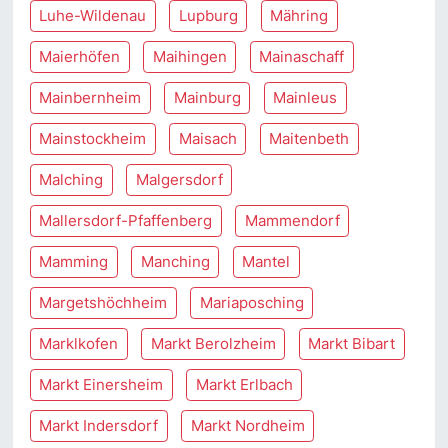
Luhe-Wildenau
Lupburg
Mähring
Maierhöfen
Maihingen
Mainaschaff
Mainbernheim
Mainburg
Mainleus
Mainstockheim
Maisach
Maitenbeth
Malching
Malgersdorf
Mallersdorf-Pfaffenberg
Mammendorf
Mamming
Manching
Mantel
Margetshöchheim
Mariaposching
Marklkofen
Markt Berolzheim
Markt Bibart
Markt Einersheim
Markt Erlbach
Markt Indersdorf
Markt Nordheim