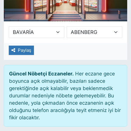
SİYASET
SAĞLIK
Paylaş
Güncel Nöbetçi Eczaneler.
Her eczane gece
boyunca açık olmayabilir, bazıları sadece
gerektiğinde açık kalabilir veya beklenmedik
durumlar nedeniyle nöbete gelemeyebilir. Bu
nedenle, yola çıkmadan önce eczanenin açık
olduğunu telefon aracılığıyla teyit etmeniz iyi bir
fikir olacaktır.