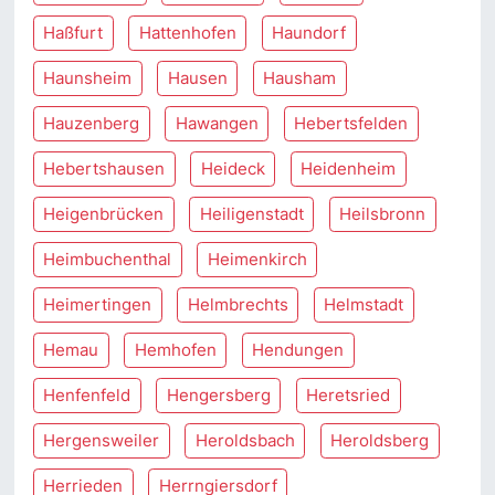
Haßfurt
Hattenhofen
Haundorf
Haunsheim
Hausen
Hausham
Hauzenberg
Hawangen
Hebertsfelden
Hebertshausen
Heideck
Heidenheim
Heigenbrücken
Heiligenstadt
Heilsbronn
Heimbuchenthal
Heimenkirch
Heimertingen
Helmbrechts
Helmstadt
Hemau
Hemhofen
Hendungen
Henfenfeld
Hengersberg
Heretsried
Hergensweiler
Heroldsbach
Heroldsberg
Herrieden
Herrngiersdorf