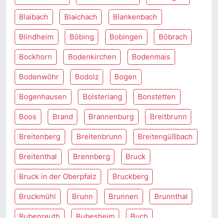
Blaibach
Blaichach
Blankenbach
Blindheim
Böbing
Bobingen
Böbrach
Bockhorn
Bodenkirchen
Bodenmais
Bodenwöhr
Bodolz
Bogen
Bogenhausen
Bolsterlang
Bonstetten
Boos
Brand
Brannenburg
Breitbrunn
Breitenberg
Breitenbrunn
Breitengüßbach
Breitenthal
Brennberg
Bruck
Bruck in der Oberpfalz
Bruckberg
Bruckmühl
Brunn
Brunnen
Brunnthal
Bubenreuth
Bubesheim
Buch