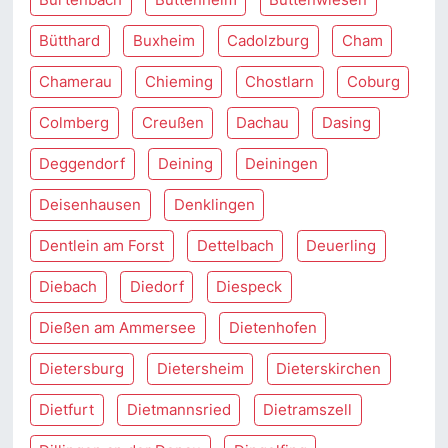
Bütthard
Buxheim
Cadolzburg
Cham
Chamerau
Chieming
Chostlarn
Coburg
Colmberg
Creußen
Dachau
Dasing
Deggendorf
Deining
Deiningen
Deisenhausen
Denklingen
Dentlein am Forst
Dettelbach
Deuerling
Diebach
Diedorf
Diespeck
Dießen am Ammersee
Dietenhofen
Dietersburg
Dietersheim
Dieterskirchen
Dietfurt
Dietmannsried
Dietramszell