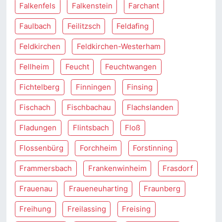
Falkenfels
Falkenstein
Farchant
Faulbach
Feilitzsch
Feldafing
Feldkirchen
Feldkirchen-Westerham
Fellheim
Feucht
Feuchtwangen
Fichtelberg
Finningen
Finsing
Fischach
Fischbachau
Flachslanden
Fladungen
Flintsbach
Floß
Flossenbürg
Forchheim
Forstinning
Frammersbach
Frankenwinheim
Frasdorf
Frauenau
Fraueneuharting
Fraunberg
Freihung
Freilassing
Freising