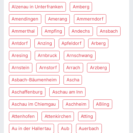
Alzenau in Unterfranken
Amberg
Amendingen
Amerang
Ammerndorf
Ammerthal
Ampfing
Andechs
Ansbach
Antdorf
Anzing
Apfeldorf
Arberg
Aresing
Arnbruck
Arnschwang
Arnstein
Arnstorf
Arrach
Arzberg
Asbach-Bäumenheim
Ascha
Aschaffenburg
Aschau am Inn
Aschau im Chiemgau
Aschheim
Aßling
Attenhofen
Attenkirchen
Atting
Au in der Hallertau
Aub
Auerbach