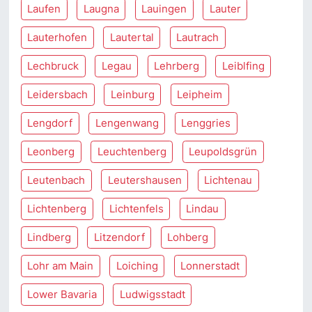
Laufen
Laugna
Lauingen
Lauter
Lauterhofen
Lautertal
Lautrach
Lechbruck
Legau
Lehrberg
Leiblfing
Leidersbach
Leinburg
Leipheim
Lengdorf
Lengenwang
Lenggries
Leonberg
Leuchtenberg
Leupoldsgrün
Leutenbach
Leutershausen
Lichtenau
Lichtenberg
Lichtenfels
Lindau
Lindberg
Litzendorf
Lohberg
Lohr am Main
Loiching
Lonnerstadt
Lower Bavaria
Ludwigsstadt