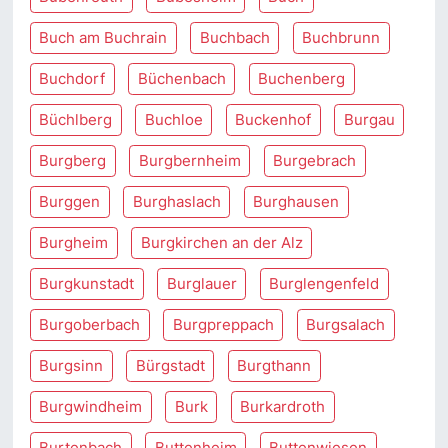
Buch am Buchrain
Buchbach
Buchbrunn
Buchdorf
Büchenbach
Buchenberg
Büchlberg
Buchloe
Buckenhof
Burgau
Burgberg
Burgbernheim
Burgebrach
Burggen
Burghaslach
Burghausen
Burgheim
Burgkirchen an der Alz
Burgkunstadt
Burglauer
Burglengenfeld
Burgoberbach
Burgpreppach
Burgsalach
Burgsinn
Bürgstadt
Burgthann
Burgwindheim
Burk
Burkardroth
Burtenbach
Buttenheim
Buttenwiesen