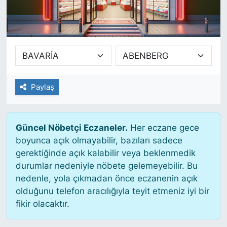
SİYASET
SAĞLIK
Paylaş
Güncel Nöbetçi Eczaneler.
Her eczane gece
boyunca açık olmayabilir, bazıları sadece
gerektiğinde açık kalabilir veya beklenmedik
durumlar nedeniyle nöbete gelemeyebilir. Bu
nedenle, yola çıkmadan önce eczanenin açık
olduğunu telefon aracılığıyla teyit etmeniz iyi bir
fikir olacaktır.