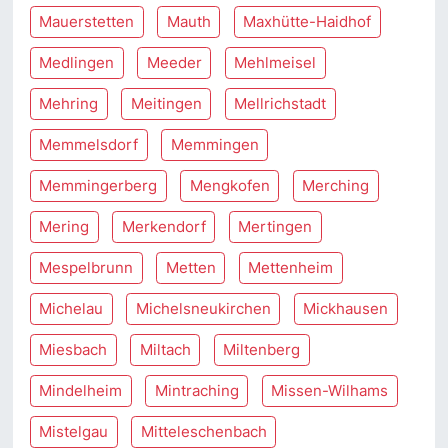
Mauerstetten
Mauth
Maxhütte-Haidhof
Medlingen
Meeder
Mehlmeisel
Mehring
Meitingen
Mellrichstadt
Memmelsdorf
Memmingen
Memmingerberg
Mengkofen
Merching
Mering
Merkendorf
Mertingen
Mespelbrunn
Metten
Mettenheim
Michelau
Michelsneukirchen
Mickhausen
Miesbach
Miltach
Miltenberg
Mindelheim
Mintraching
Missen-Wilhams
Mistelgau
Mitteleschenbach