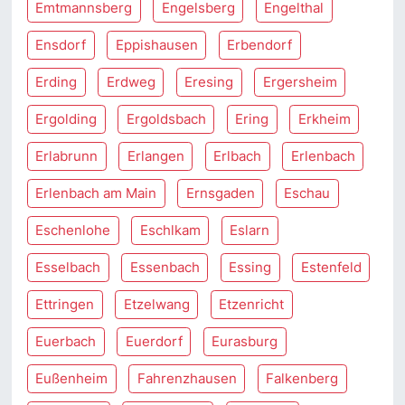
Emtmannsberg
Engelsberg
Engelthal
Ensdorf
Eppishausen
Erbendorf
Erding
Erdweg
Eresing
Ergersheim
Ergolding
Ergoldsbach
Ering
Erkheim
Erlabrunn
Erlangen
Erlbach
Erlenbach
Erlenbach am Main
Ernsgaden
Eschau
Eschenlohe
Eschlkam
Eslarn
Esselbach
Essenbach
Essing
Estenfeld
Ettringen
Etzelwang
Etzenricht
Euerbach
Euerdorf
Eurasburg
Eußenheim
Fahrenzhausen
Falkenberg