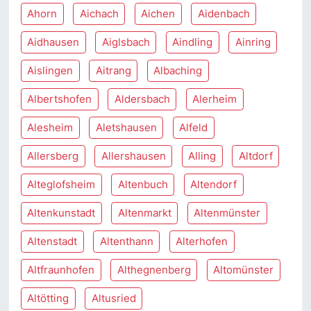
Ahorn
Aichach
Aichen
Aidenbach
Aidhausen
Aiglsbach
Aindling
Ainring
Aislingen
Aitrang
Albaching
Albertshofen
Aldersbach
Alerheim
Alesheim
Aletshausen
Alfeld
Allersberg
Allershausen
Alling
Altdorf
Alteglofsheim
Altenbuch
Altendorf
Altenkunstadt
Altenmarkt
Altenmünster
Altenstadt
Altenthann
Alterhofen
Altfraunhofen
Althegnenberg
Altomünster
Altötting
Altusried