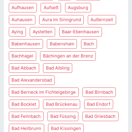
Aufhausen
Aufseß
Augsburg
Auhausen
Aura im Sinngrund
Außernzell
Aying
Aystetten
Baar-Ebenhausen
Babenhausen
Babensham
Bach
Bachhagel
Bächingen an der Brenz
Bad Abbach
Bad Aibling
Bad Alexandersbad
Bad Berneck im Fichtelgebirge
Bad Birnbach
Bad Bocklet
Bad Brückenau
Bad Endorf
Bad Feilnbach
Bad Füssing
Bad Griesbach
Bad Heilbrunn
Bad Kissingen