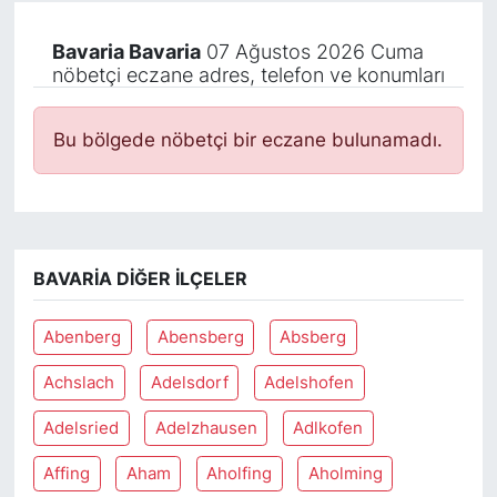
Bavaria Bavaria
07 Ağustos 2026 Cuma
nöbetçi eczane adres, telefon ve konumları
Bu bölgede nöbetçi bir eczane bulunamadı.
BAVARIA DIĞER İLÇELER
Abenberg
Abensberg
Absberg
Achslach
Adelsdorf
Adelshofen
Adelsried
Adelzhausen
Adlkofen
Affing
Aham
Aholfing
Aholming