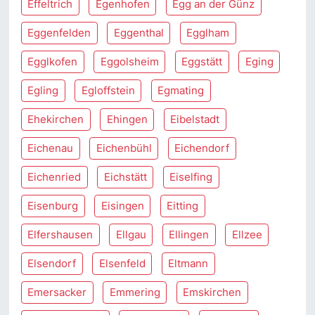
Effeltrich
Egenhofen
Egg an der Günz
Eggenfelden
Eggenthal
Egglham
Egglkofen
Eggolsheim
Eggstätt
Eging
Egling
Egloffstein
Egmating
Ehekirchen
Ehingen
Eibelstadt
Eichenau
Eichenbühl
Eichendorf
Eichenried
Eichstätt
Eiselfing
Eisenburg
Eisingen
Eitting
Elfershausen
Ellgau
Ellingen
Ellzee
Elsendorf
Elsenfeld
Eltmann
Emersacker
Emmering
Emskirchen