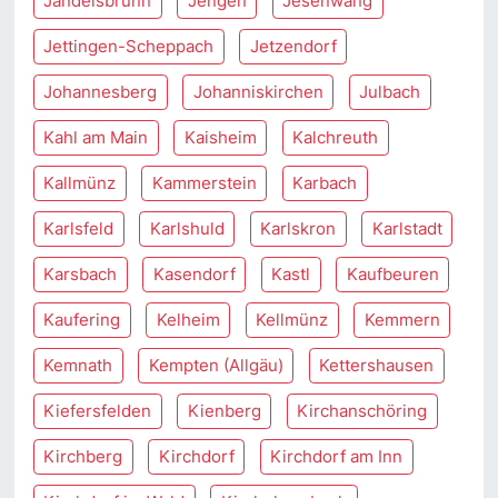
Jandelsbrunn
Jengen
Jesenwang
Jettingen-Scheppach
Jetzendorf
Johannesberg
Johanniskirchen
Julbach
Kahl am Main
Kaisheim
Kalchreuth
Kallmünz
Kammerstein
Karbach
Karlsfeld
Karlshuld
Karlskron
Karlstadt
Karsbach
Kasendorf
Kastl
Kaufbeuren
Kaufering
Kelheim
Kellmünz
Kemmern
Kemnath
Kempten (Allgäu)
Kettershausen
Kiefersfelden
Kienberg
Kirchanschöring
Kirchberg
Kirchdorf
Kirchdorf am Inn