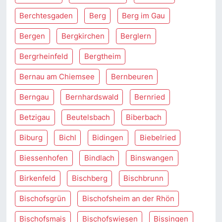
Berchtesgaden
Berg
Berg im Gau
Bergen
Bergkirchen
Berglern
Bergrheinfeld
Bergtheim
Bernau am Chiemsee
Bernbeuren
Berngau
Bernhardswald
Bernried
Betzigau
Beutelsbach
Biberbach
Biburg
Bichl
Bidingen
Biebelried
Biessenhofen
Bindlach
Binswangen
Birkenfeld
Bischberg
Bischbrunn
Bischofsgrün
Bischofsheim an der Rhön
Bischofsmais
Bischofswiesen
Bissingen