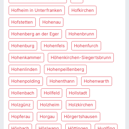
Hofheim in Unterfranken
Hofkirchen
Hofstetten
Hohenau
Hohenberg an der Eger
Hohenbrunn
Hohenburg
Hohenfels
Hohenfurch
Hohenkammer
Höhenkirchen-Siegertsbrunn
Hohenlinden
Hohenpeißenberg
Hohenpolding
Hohenthann
Hohenwarth
Hollenbach
Hollfeld
Hollstadt
Holzgünz
Holzheim
Holzkirchen
Hopferau
Horgau
Hörgertshausen
Hösbach
Höslwang
Höttingen
Huglfing