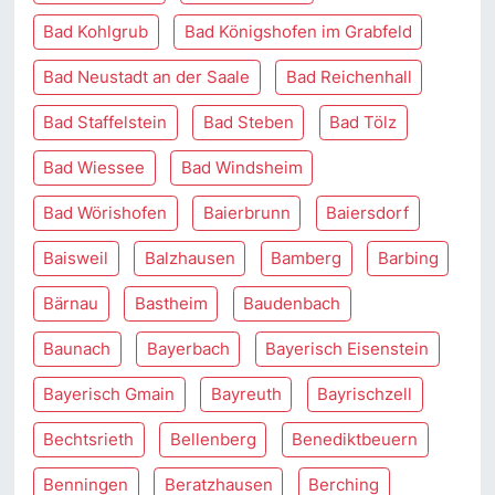
Bad Kohlgrub
Bad Königshofen im Grabfeld
Bad Neustadt an der Saale
Bad Reichenhall
Bad Staffelstein
Bad Steben
Bad Tölz
Bad Wiessee
Bad Windsheim
Bad Wörishofen
Baierbrunn
Baiersdorf
Baisweil
Balzhausen
Bamberg
Barbing
Bärnau
Bastheim
Baudenbach
Baunach
Bayerbach
Bayerisch Eisenstein
Bayerisch Gmain
Bayreuth
Bayrischzell
Bechtsrieth
Bellenberg
Benediktbeuern
Benningen
Beratzhausen
Berching