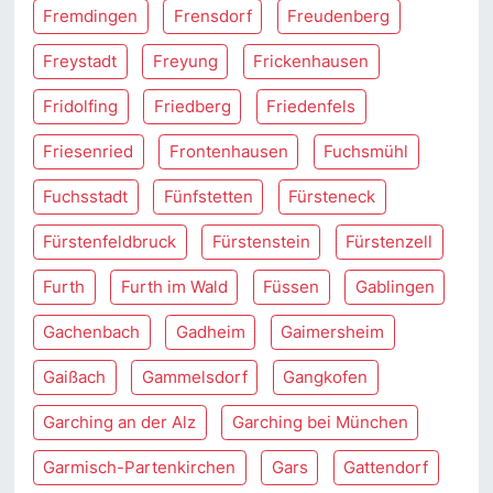
Fremdingen
Frensdorf
Freudenberg
Freystadt
Freyung
Frickenhausen
Fridolfing
Friedberg
Friedenfels
Friesenried
Frontenhausen
Fuchsmühl
Fuchsstadt
Fünfstetten
Fürsteneck
Fürstenfeldbruck
Fürstenstein
Fürstenzell
Furth
Furth im Wald
Füssen
Gablingen
Gachenbach
Gadheim
Gaimersheim
Gaißach
Gammelsdorf
Gangkofen
Garching an der Alz
Garching bei München
Garmisch-Partenkirchen
Gars
Gattendorf