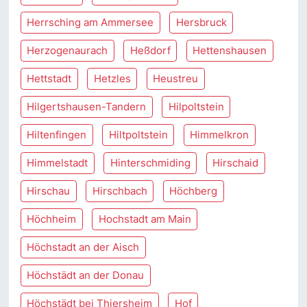
Herrsching am Ammersee
Hersbruck
Herzogenaurach
Heßdorf
Hettenshausen
Hettstadt
Hetzles
Heustreu
Hilgertshausen-Tandern
Hilpoltstein
Hiltenfingen
Hiltpoltstein
Himmelkron
Himmelstadt
Hinterschmiding
Hirschaid
Hirschau
Hirschbach
Höchberg
Höchheim
Hochstadt am Main
Höchstadt an der Aisch
Höchstädt an der Donau
Höchstädt bei Thiersheim
Hof