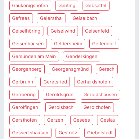
Gaukönigshofen
Gauting
Gebsattel
Gefrees
Geiersthal
Geiselbach
Geiselhöring
Geiselwind
Geisenfeld
Geisenhausen
Geldersheim
Geltendorf
Gemünden am Main
Genderkingen
Georgenberg
Georgensgmünd
Gerach
Gerbrunn
Geretsried
Gerhardshofen
Germering
Geroldsgrün
Geroldshausen
Gerolfingen
Gerolsbach
Gerolzhofen
Gersthofen
Gerzen
Gesees
Geslau
Gessertshausen
Gestratz
Giebelstadt