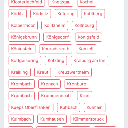
Klosterlechfeld
Knetzgau
Kochel
Köditz
Ködnitz
Köfering
Kohlberg
Kolbermoor
Kolitzheim
Kollnburg
Königsbrunn
Königsdorf
Königsfeld
Königstein
Konradsreuth
Konzell
Kottgeisering
Kötzting
Kraiburg am Inn
Krailling
Kreut
Kreuzwertheim
Krombach
Kronach
Kronburg
Krumbach
Krummennaab
Krün
Kueps Oberfranken
Kühbach
Kulmain
Kulmbach
Kumhausen
Kümmersbruck