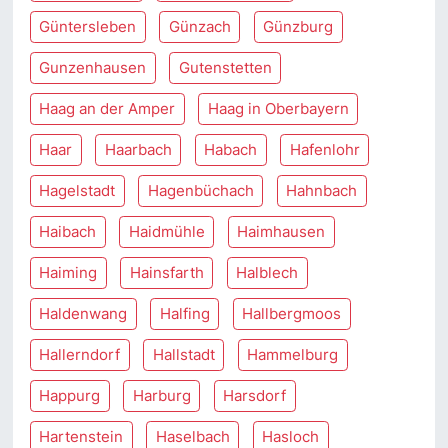
Güntersleben
Günzach
Günzburg
Gunzenhausen
Gutenstetten
Haag an der Amper
Haag in Oberbayern
Haar
Haarbach
Habach
Hafenlohr
Hagelstadt
Hagenbüchach
Hahnbach
Haibach
Haidmühle
Haimhausen
Haiming
Hainsfarth
Halblech
Haldenwang
Halfing
Hallbergmoos
Hallerndorf
Hallstadt
Hammelburg
Happurg
Harburg
Harsdorf
Hartenstein
Haselbach
Hasloch