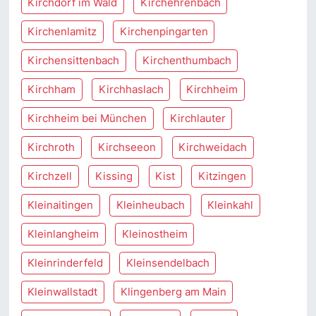
Kirchdorf im Wald
Kirchehrenbach
Kirchenlamitz
Kirchenpingarten
Kirchensittenbach
Kirchenthumbach
Kirchham
Kirchhaslach
Kirchheim
Kirchheim bei München
Kirchlauter
Kirchroth
Kirchseeon
Kirchweidach
Kirchzell
Kissing
Kist
Kitzingen
Kleinaitingen
Kleinheubach
Kleinkahl
Kleinlangheim
Kleinostheim
Kleinrinderfeld
Kleinsendelbach
Kleinwallstadt
Klingenberg am Main