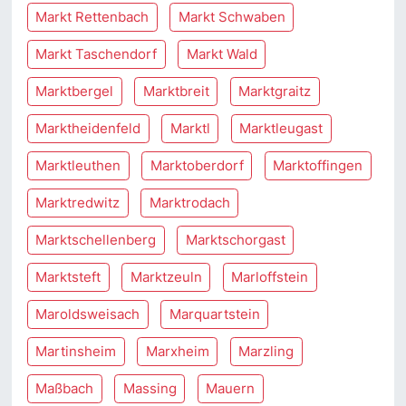
Markt Rettenbach
Markt Schwaben
Markt Taschendorf
Markt Wald
Marktbergel
Marktbreit
Marktgraitz
Marktheidenfeld
Marktl
Marktleugast
Marktleuthen
Marktoberdorf
Marktoffingen
Marktredwitz
Marktrodach
Marktschellenberg
Marktschorgast
Marktsteft
Marktzeuln
Marloffstein
Maroldsweisach
Marquartstein
Martinsheim
Marxheim
Marzling
Maßbach
Massing
Mauern