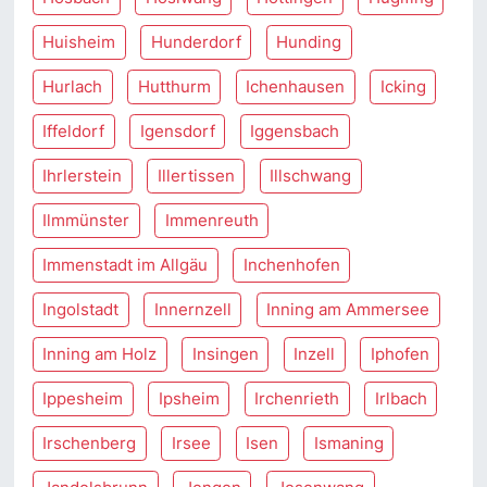
Huisheim
Hunderdorf
Hunding
Hurlach
Hutthurm
Ichenhausen
Icking
Iffeldorf
Igensdorf
Iggensbach
Ihrlerstein
Illertissen
Illschwang
Ilmmünster
Immenreuth
Immenstadt im Allgäu
Inchenhofen
Ingolstadt
Innernzell
Inning am Ammersee
Inning am Holz
Insingen
Inzell
Iphofen
Ippesheim
Ipsheim
Irchenrieth
Irlbach
Irschenberg
Irsee
Isen
Ismaning