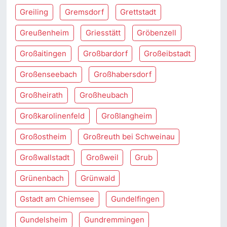
Greiling
Gremsdorf
Grettstadt
Greußenheim
Griesstätt
Gröbenzell
Großaitingen
Großbardorf
Großeibstadt
Großenseebach
Großhabersdorf
Großheirath
Großheubach
Großkarolinenfeld
Großlangheim
Großostheim
Großreuth bei Schweinau
Großwallstadt
Großweil
Grub
Grünenbach
Grünwald
Gstadt am Chiemsee
Gundelfingen
Gundelsheim
Gundremmingen