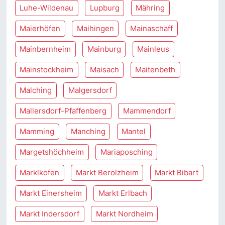
Luhe-Wildenau
Lupburg
Mähring
Maierhöfen
Maihingen
Mainaschaff
Mainbernheim
Mainburg
Mainleus
Mainstockheim
Maisach
Maitenbeth
Malching
Malgersdorf
Mallersdorf-Pfaffenberg
Mammendorf
Mamming
Manching
Mantel
Margetshöchheim
Mariaposching
Marklkofen
Markt Berolzheim
Markt Bibart
Markt Einersheim
Markt Erlbach
Markt Indersdorf
Markt Nordheim