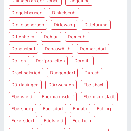
Dillingen an der Donau
Dingolfing
Dingolshausen
Dinkelsbühl
Dinkelscherben
Dirlewang
Dittelbrunn
Dittenheim
Döhlau
Dombühl
Donaustauf
Donauwörth
Donnersdorf
Dorfen
Dorfprozelten
Dormitz
Drachselsried
Duggendorf
Durach
Dürrlauingen
Dürrwangen
Ebelsbach
Ebensfeld
Ebermannsdorf
Ebermannstadt
Ebersberg
Ebersdorf
Ebnath
Eching
Eckersdorf
Edelsfeld
Ederheim