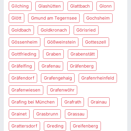
Gilching
Glashütten
Glattbach
Glonn
Glött
Gmund am Tegernsee
Gochsheim
Goldbach
Goldkronach
Görisried
Gössenheim
Gößweinstein
Gotteszell
Gottfrieding
Graben
Grabenstätt
Gräfelfing
Grafenau
Gräfenberg
Gräfendorf
Grafengehaig
Grafenrheinfeld
Grafenwiesen
Grafenwöhr
Grafing bei München
Grafrath
Grainau
Grainet
Grasbrunn
Grassau
Grattersdorf
Greding
Greifenberg