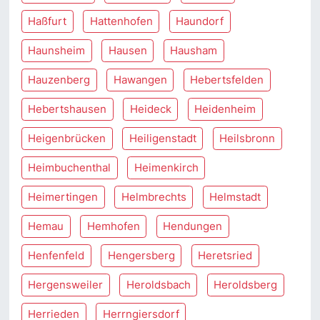
Haßfurt
Hattenhofen
Haundorf
Haunsheim
Hausen
Hausham
Hauzenberg
Hawangen
Hebertsfelden
Hebertshausen
Heideck
Heidenheim
Heigenbrücken
Heiligenstadt
Heilsbronn
Heimbuchenthal
Heimenkirch
Heimertingen
Helmbrechts
Helmstadt
Hemau
Hemhofen
Hendungen
Henfenfeld
Hengersberg
Heretsried
Hergensweiler
Heroldsbach
Heroldsberg
Herrieden
Herrngiersdorf