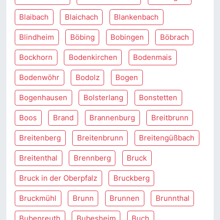
Blaibach
Blaichach
Blankenbach
Blindheim
Böbing
Bobingen
Böbrach
Bockhorn
Bodenkirchen
Bodenmais
Bodenwöhr
Bodolz
Bogen
Bogenhausen
Bolsterlang
Bonstetten
Boos
Brand
Brannenburg
Breitbrunn
Breitenberg
Breitenbrunn
Breitengüßbach
Breitenthal
Brennberg
Bruck
Bruck in der Oberpfalz
Bruckberg
Bruckmühl
Brunn
Brunnen
Brunnthal
Bubenreuth
Bubesheim
Buch