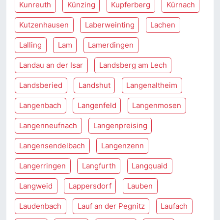
Kunreuth
Künzing
Kupferberg
Kürnach
Kutzenhausen
Laberweinting
Lachen
Lalling
Lam
Lamerdingen
Landau an der Isar
Landsberg am Lech
Landsberied
Landshut
Langenaltheim
Langenbach
Langenfeld
Langenmosen
Langenneufnach
Langenpreising
Langensendelbach
Langenzenn
Langerringen
Langfurth
Langquaid
Langweid
Lappersdorf
Lauben
Laudenbach
Lauf an der Pegnitz
Laufach