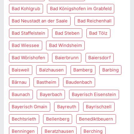
Bad Kohlgrub
Bad Königshofen im Grabfeld
Bad Neustadt an der Saale
Bad Reichenhall
Bad Staffelstein
Bad Steben
Bad Tölz
Bad Wiessee
Bad Windsheim
Bad Wörishofen
Baierbrunn
Baiersdorf
Baisweil
Balzhausen
Bamberg
Barbing
Bärnau
Bastheim
Baudenbach
Baunach
Bayerbach
Bayerisch Eisenstein
Bayerisch Gmain
Bayreuth
Bayrischzell
Bechtsrieth
Bellenberg
Benediktbeuern
Benningen
Beratzhausen
Berching