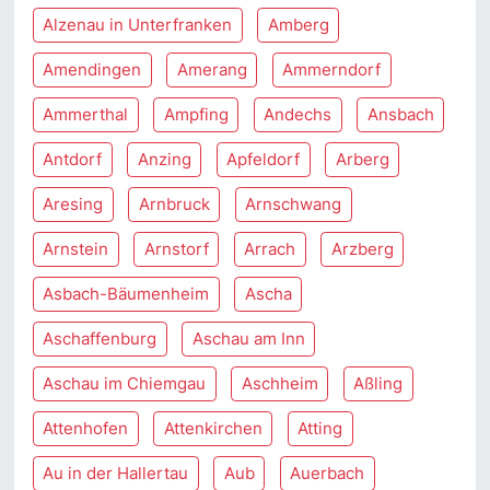
Alzenau in Unterfranken
Amberg
Amendingen
Amerang
Ammerndorf
Ammerthal
Ampfing
Andechs
Ansbach
Antdorf
Anzing
Apfeldorf
Arberg
Aresing
Arnbruck
Arnschwang
Arnstein
Arnstorf
Arrach
Arzberg
Asbach-Bäumenheim
Ascha
Aschaffenburg
Aschau am Inn
Aschau im Chiemgau
Aschheim
Aßling
Attenhofen
Attenkirchen
Atting
Au in der Hallertau
Aub
Auerbach