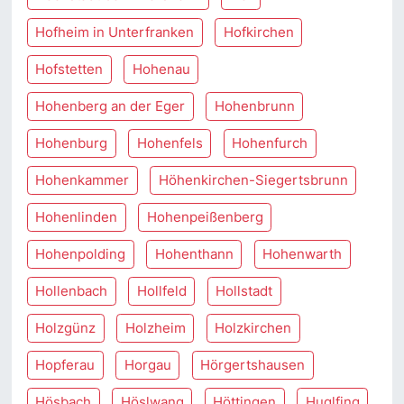
Hofheim in Unterfranken
Hofkirchen
Hofstetten
Hohenau
Hohenberg an der Eger
Hohenbrunn
Hohenburg
Hohenfels
Hohenfurch
Hohenkammer
Höhenkirchen-Siegertsbrunn
Hohenlinden
Hohenpeißenberg
Hohenpolding
Hohenthann
Hohenwarth
Hollenbach
Hollfeld
Hollstadt
Holzgünz
Holzheim
Holzkirchen
Hopferau
Horgau
Hörgertshausen
Hösbach
Höslwang
Höttingen
Huglfing