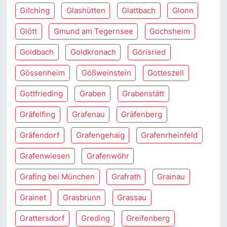
Gilching
Glashütten
Glattbach
Glonn
Glött
Gmund am Tegernsee
Gochsheim
Goldbach
Goldkronach
Görisried
Gössenheim
Gößweinstein
Gotteszell
Gottfrieding
Graben
Grabenstätt
Gräfelfing
Grafenau
Gräfenberg
Gräfendorf
Grafengehaig
Grafenrheinfeld
Grafenwiesen
Grafenwöhr
Grafing bei München
Grafrath
Grainau
Grainet
Grasbrunn
Grassau
Grattersdorf
Greding
Greifenberg