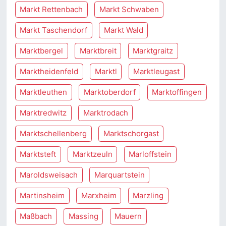
Markt Rettenbach
Markt Schwaben
Markt Taschendorf
Markt Wald
Marktbergel
Marktbreit
Marktgraitz
Marktheidenfeld
Marktl
Marktleugast
Marktleuthen
Marktoberdorf
Marktoffingen
Marktredwitz
Marktrodach
Marktschellenberg
Marktschorgast
Marktsteft
Marktzeuln
Marloffstein
Maroldsweisach
Marquartstein
Martinsheim
Marxheim
Marzling
Maßbach
Massing
Mauern