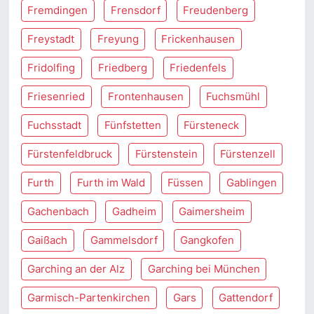
Fremdingen
Frensdorf
Freudenberg
Freystadt
Freyung
Frickenhausen
Fridolfing
Friedberg
Friedenfels
Friesenried
Frontenhausen
Fuchsmühl
Fuchsstadt
Fünfstetten
Fürsteneck
Fürstenfeldbruck
Fürstenstein
Fürstenzell
Furth
Furth im Wald
Füssen
Gablingen
Gachenbach
Gadheim
Gaimersheim
Gaißach
Gammelsdorf
Gangkofen
Garching an der Alz
Garching bei München
Garmisch-Partenkirchen
Gars
Gattendorf