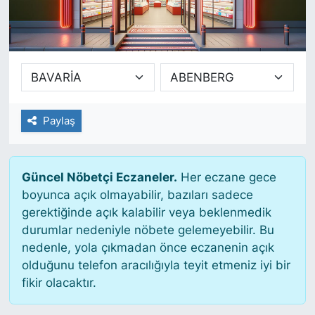
SİYASET
SAĞLIK
Paylaş
Güncel Nöbetçi Eczaneler.
Her eczane gece
boyunca açık olmayabilir, bazıları sadece
gerektiğinde açık kalabilir veya beklenmedik
durumlar nedeniyle nöbete gelemeyebilir. Bu
nedenle, yola çıkmadan önce eczanenin açık
olduğunu telefon aracılığıyla teyit etmeniz iyi bir
fikir olacaktır.