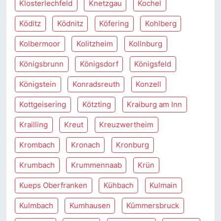
Klosterlechfeld
Knetzgau
Kochel
Köditz
Ködnitz
Köfering
Kohlberg
Kolbermoor
Kolitzheim
Kollnburg
Königsbrunn
Königsdorf
Königsfeld
Königstein
Konradsreuth
Konzell
Kottgeisering
Kötzting
Kraiburg am Inn
Krailling
Kreut
Kreuzwertheim
Krombach
Kronach
Kronburg
Krumbach
Krummennaab
Krün
Kueps Oberfranken
Kühbach
Kulmain
Kulmbach
Kumhausen
Kümmersbruck