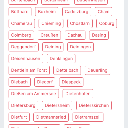
Bütthard
Buxheim
Cadolzburg
Cham
Chamerau
Chieming
Chostlarn
Coburg
Colmberg
Creußen
Dachau
Dasing
Deggendorf
Deining
Deiningen
Deisenhausen
Denklingen
Dentlein am Forst
Dettelbach
Deuerling
Diebach
Diedorf
Diespeck
Dießen am Ammersee
Dietenhofen
Dietersburg
Dietersheim
Dieterskirchen
Dietfurt
Dietmannsried
Dietramszell