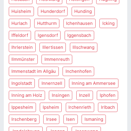
Huisheim
Hunderdorf
Hunding
Hurlach
Hutthurm
Ichenhausen
Icking
Iffeldorf
Igensdorf
Iggensbach
Ihrlerstein
Illertissen
Illschwang
Ilmmünster
Immenreuth
Immenstadt im Allgäu
Inchenhofen
Ingolstadt
Innernzell
Inning am Ammersee
Inning am Holz
Insingen
Inzell
Iphofen
Ippesheim
Ipsheim
Irchenrieth
Irlbach
Irschenberg
Irsee
Isen
Ismaning