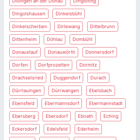
Dillingen an der Donau
Dingolfing
Dingolshausen
Dinkelsbühl
Dinkelscherben
Dirlewang
Dittelbrunn
Dittenheim
Döhlau
Dombühl
Donaustauf
Donauwörth
Donnersdorf
Dorfen
Dorfprozelten
Dormitz
Drachselsried
Duggendorf
Durach
Dürrlauingen
Dürrwangen
Ebelsbach
Ebensfeld
Ebermannsdorf
Ebermannstadt
Ebersberg
Ebersdorf
Ebnath
Eching
Eckersdorf
Edelsfeld
Ederheim