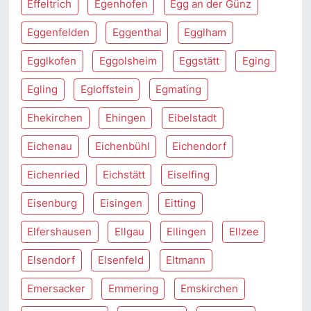
Effeltrich
Egenhofen
Egg an der Günz
Eggenfelden
Eggenthal
Egglham
Egglkofen
Eggolsheim
Eggstätt
Eging
Egling
Egloffstein
Egmating
Ehekirchen
Ehingen
Eibelstadt
Eichenau
Eichenbühl
Eichendorf
Eichenried
Eichstätt
Eiselfing
Eisenburg
Eisingen
Eitting
Elfershausen
Ellgau
Ellingen
Ellzee
Elsendorf
Elsenfeld
Eltmann
Emersacker
Emmering
Emskirchen