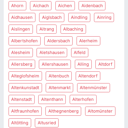
Ahorn
Aichach
Aichen
Aidenbach
Aidhausen
Aiglsbach
Aindling
Ainring
Aislingen
Aitrang
Albaching
Albertshofen
Aldersbach
Alerheim
Alesheim
Aletshausen
Alfeld
Allersberg
Allershausen
Alling
Altdorf
Alteglofsheim
Altenbuch
Altendorf
Altenkunstadt
Altenmarkt
Altenmünster
Altenstadt
Altenthann
Alterhofen
Altfraunhofen
Althegnenberg
Altomünster
Altötting
Altusried