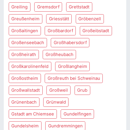
Greiling
Gremsdorf
Grettstadt
Greußenheim
Griesstätt
Gröbenzell
Großaitingen
Großbardorf
Großeibstadt
Großenseebach
Großhabersdorf
Großheirath
Großheubach
Großkarolinenfeld
Großlangheim
Großostheim
Großreuth bei Schweinau
Großwallstadt
Großweil
Grub
Grünenbach
Grünwald
Gstadt am Chiemsee
Gundelfingen
Gundelsheim
Gundremmingen