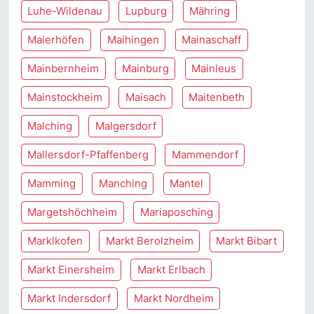
Luhe-Wildenau
Lupburg
Mähring
Maierhöfen
Maihingen
Mainaschaff
Mainbernheim
Mainburg
Mainleus
Mainstockheim
Maisach
Maitenbeth
Malching
Malgersdorf
Mallersdorf-Pfaffenberg
Mammendorf
Mamming
Manching
Mantel
Margetshöchheim
Mariaposching
Marklkofen
Markt Berolzheim
Markt Bibart
Markt Einersheim
Markt Erlbach
Markt Indersdorf
Markt Nordheim