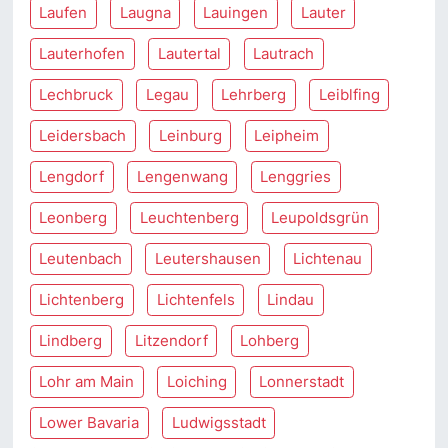
Laufen
Laugna
Lauingen
Lauter
Lauterhofen
Lautertal
Lautrach
Lechbruck
Legau
Lehrberg
Leiblfing
Leidersbach
Leinburg
Leipheim
Lengdorf
Lengenwang
Lenggries
Leonberg
Leuchtenberg
Leupoldsgrün
Leutenbach
Leutershausen
Lichtenau
Lichtenberg
Lichtenfels
Lindau
Lindberg
Litzendorf
Lohberg
Lohr am Main
Loiching
Lonnerstadt
Lower Bavaria
Ludwigsstadt