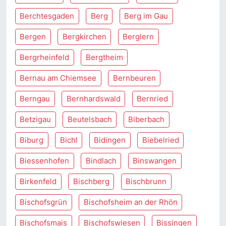
Berchtesgaden
Berg
Berg im Gau
Bergen
Bergkirchen
Berglern
Bergrheinfeld
Bergtheim
Bernau am Chiemsee
Bernbeuren
Berngau
Bernhardswald
Bernried
Betzigau
Beutelsbach
Biberbach
Biburg
Bichl
Bidingen
Biebelried
Biessenhofen
Bindlach
Binswangen
Birkenfeld
Bischberg
Bischbrunn
Bischofsgrün
Bischofsheim an der Rhön
Bischofsmais
Bischofswiesen
Bissingen