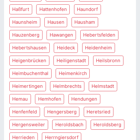
Haßfurt
Hattenhofen
Haundorf
Haunsheim
Hausen
Hausham
Hauzenberg
Hawangen
Hebertsfelden
Hebertshausen
Heideck
Heidenheim
Heigenbrücken
Heiligenstadt
Heilsbronn
Heimbuchenthal
Heimenkirch
Heimertingen
Helmbrechts
Helmstadt
Hemau
Hemhofen
Hendungen
Henfenfeld
Hengersberg
Heretsried
Hergensweiler
Heroldsbach
Heroldsberg
Herrieden
Herrngiersdorf