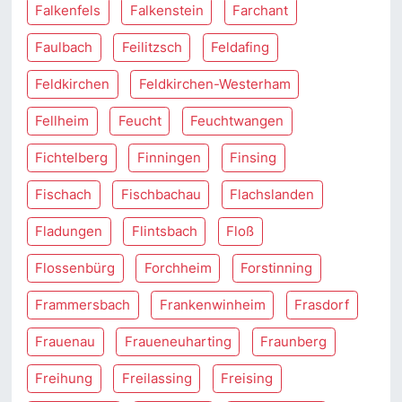
Falkenfels
Falkenstein
Farchant
Faulbach
Feilitzsch
Feldafing
Feldkirchen
Feldkirchen-Westerham
Fellheim
Feucht
Feuchtwangen
Fichtelberg
Finningen
Finsing
Fischach
Fischbachau
Flachslanden
Fladungen
Flintsbach
Floß
Flossenbürg
Forchheim
Forstinning
Frammersbach
Frankenwinheim
Frasdorf
Frauenau
Fraueneuharting
Fraunberg
Freihung
Freilassing
Freising