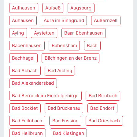
Aufhausen
Aufseß
Augsburg
Auhausen
Aura im Sinngrund
Außernzell
Aying
Aystetten
Baar-Ebenhausen
Babenhausen
Babensham
Bach
Bachhagel
Bächingen an der Brenz
Bad Abbach
Bad Aibling
Bad Alexandersbad
Bad Berneck im Fichtelgebirge
Bad Birnbach
Bad Bocklet
Bad Brückenau
Bad Endorf
Bad Feilnbach
Bad Füssing
Bad Griesbach
Bad Heilbrunn
Bad Kissingen