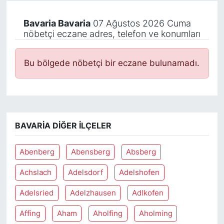
Bavaria Bavaria
07 Ağustos 2026 Cuma
nöbetçi eczane adres, telefon ve konumları
Bu bölgede nöbetçi bir eczane bulunamadı.
BAVARIA DIĞER İLÇELER
Abenberg
Abensberg
Absberg
Achslach
Adelsdorf
Adelshofen
Adelsried
Adelzhausen
Adlkofen
Affing
Aham
Aholfing
Aholming