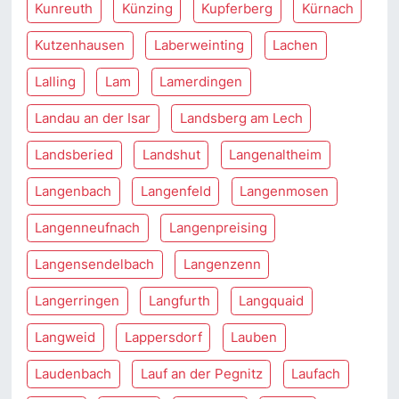
Kunreuth
Künzing
Kupferberg
Kürnach
Kutzenhausen
Laberweinting
Lachen
Lalling
Lam
Lamerdingen
Landau an der Isar
Landsberg am Lech
Landsberied
Landshut
Langenaltheim
Langenbach
Langenfeld
Langenmosen
Langenneufnach
Langenpreising
Langensendelbach
Langenzenn
Langerringen
Langfurth
Langquaid
Langweid
Lappersdorf
Lauben
Laudenbach
Lauf an der Pegnitz
Laufach