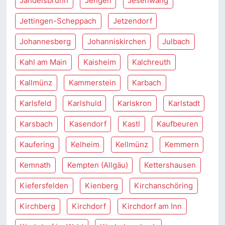
Jandelsbrunn
Jengen
Jesenwang
Jettingen-Scheppach
Jetzendorf
Johannesberg
Johanniskirchen
Julbach
Kahl am Main
Kaisheim
Kalchreuth
Kallmünz
Kammerstein
Karbach
Karlsfeld
Karlshuld
Karlskron
Karlstadt
Karsbach
Kasendorf
Kastl
Kaufbeuren
Kaufering
Kelheim
Kellmünz
Kemmern
Kemnath
Kempten (Allgäu)
Kettershausen
Kiefersfelden
Kienberg
Kirchanschöring
Kirchberg
Kirchdorf
Kirchdorf am Inn