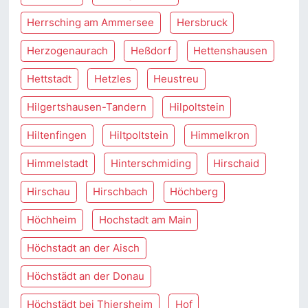
Herrsching am Ammersee
Hersbruck
Herzogenaurach
Heßdorf
Hettenshausen
Hettstadt
Hetzles
Heustreu
Hilgertshausen-Tandern
Hilpoltstein
Hiltenfingen
Hiltpoltstein
Himmelkron
Himmelstadt
Hinterschmiding
Hirschaid
Hirschau
Hirschbach
Höchberg
Höchheim
Hochstadt am Main
Höchstadt an der Aisch
Höchstädt an der Donau
Höchstädt bei Thiersheim
Hof