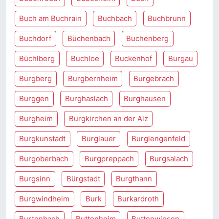
Buch am Buchrain
Buchbach
Buchbrunn
Buchdorf
Büchenbach
Buchenberg
Büchlberg
Buchloe
Buckenhof
Burgau
Burgberg
Burgbernheim
Burgebrach
Burggen
Burghaslach
Burghausen
Burgheim
Burgkirchen an der Alz
Burgkunstadt
Burglauer
Burglengenfeld
Burgoberbach
Burgpreppach
Burgsalach
Burgsinn
Bürgstadt
Burgthann
Burgwindheim
Burk
Burkardroth
Burtenbach
Buttenheim
Buttenwiesen