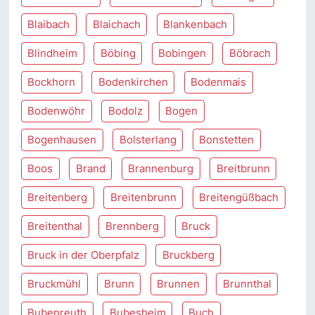
Blaibach
Blaichach
Blankenbach
Blindheim
Böbing
Bobingen
Böbrach
Bockhorn
Bodenkirchen
Bodenmais
Bodenwöhr
Bodolz
Bogen
Bogenhausen
Bolsterlang
Bonstetten
Boos
Brand
Brannenburg
Breitbrunn
Breitenberg
Breitenbrunn
Breitengüßbach
Breitenthal
Brennberg
Bruck
Bruck in der Oberpfalz
Bruckberg
Bruckmühl
Brunn
Brunnen
Brunnthal
Bubenreuth
Bubesheim
Buch