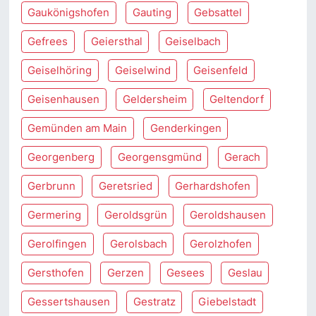
Gaukönigshofen
Gauting
Gebsattel
Gefrees
Geiersthal
Geiselbach
Geiselhöring
Geiselwind
Geisenfeld
Geisenhausen
Geldersheim
Geltendorf
Gemünden am Main
Genderkingen
Georgenberg
Georgensgmünd
Gerach
Gerbrunn
Geretsried
Gerhardshofen
Germering
Geroldsgrün
Geroldshausen
Gerolfingen
Gerolsbach
Gerolzhofen
Gersthofen
Gerzen
Gesees
Geslau
Gessertshausen
Gestratz
Giebelstadt