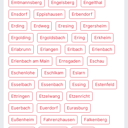
Emtmannsberg
Engelsberg
Engelthal
Ensdorf
Eppishausen
Erbendorf
Erding
Erdweg
Eresing
Ergersheim
Ergolding
Ergoldsbach
Ering
Erkheim
Erlabrunn
Erlangen
Erlbach
Erlenbach
Erlenbach am Main
Ernsgaden
Eschau
Eschenlohe
Eschlkam
Eslarn
Esselbach
Essenbach
Essing
Estenfeld
Ettringen
Etzelwang
Etzenricht
Euerbach
Euerdorf
Eurasburg
Eußenheim
Fahrenzhausen
Falkenberg