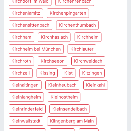
Kirchdorf im Wald
Kirchehrenbach
Kirchenlamitz
Kirchenpingarten
Kirchensittenbach
Kirchenthumbach
Kirchham
Kirchhaslach
Kirchheim
Kirchheim bei München
Kirchlauter
Kirchroth
Kirchseeon
Kirchweidach
Kirchzell
Kissing
Kist
Kitzingen
Kleinaitingen
Kleinheubach
Kleinkahl
Kleinlangheim
Kleinostheim
Kleinrinderfeld
Kleinsendelbach
Kleinwallstadt
Klingenberg am Main