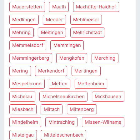
Mauerstetten
Mauth
Maxhütte-Haidhof
Medlingen
Meeder
Mehlmeisel
Mehring
Meitingen
Mellrichstadt
Memmelsdorf
Memmingen
Memmingerberg
Mengkofen
Merching
Mering
Merkendorf
Mertingen
Mespelbrunn
Metten
Mettenheim
Michelau
Michelsneukirchen
Mickhausen
Miesbach
Miltach
Miltenberg
Mindelheim
Mintraching
Missen-Wilhams
Mistelgau
Mitteleschenbach