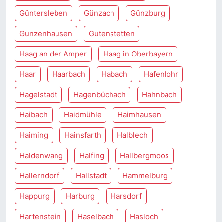
Güntersleben
Günzach
Günzburg
Gunzenhausen
Gutenstetten
Haag an der Amper
Haag in Oberbayern
Haar
Haarbach
Habach
Hafenlohr
Hagelstadt
Hagenbüchach
Hahnbach
Haibach
Haidmühle
Haimhausen
Haiming
Hainsfarth
Halblech
Haldenwang
Halfing
Hallbergmoos
Hallerndorf
Hallstadt
Hammelburg
Happurg
Harburg
Harsdorf
Hartenstein
Haselbach
Hasloch