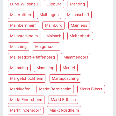
Luhe-Wildenau
Lupburg
Mähring
Maierhöfen
Maihingen
Mainaschaff
Mainbernheim
Mainburg
Mainleus
Mainstockheim
Maisach
Maitenbeth
Malching
Malgersdorf
Mallersdorf-Pfaffenberg
Mammendorf
Mamming
Manching
Mantel
Margetshöchheim
Mariaposching
Marklkofen
Markt Berolzheim
Markt Bibart
Markt Einersheim
Markt Erlbach
Markt Indersdorf
Markt Nordheim