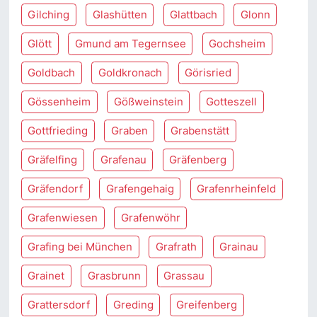
Gilching
Glashütten
Glattbach
Glonn
Glött
Gmund am Tegernsee
Gochsheim
Goldbach
Goldkronach
Görisried
Gössenheim
Gößweinstein
Gotteszell
Gottfrieding
Graben
Grabenstätt
Gräfelfing
Grafenau
Gräfenberg
Gräfendorf
Grafengehaig
Grafenrheinfeld
Grafenwiesen
Grafenwöhr
Grafing bei München
Grafrath
Grainau
Grainet
Grasbrunn
Grassau
Grattersdorf
Greding
Greifenberg