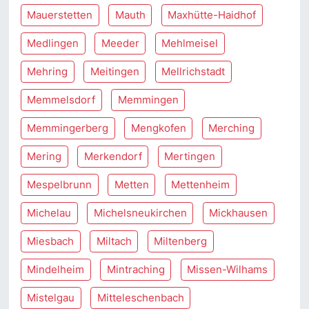
Mauerstetten
Mauth
Maxhütte-Haidhof
Medlingen
Meeder
Mehlmeisel
Mehring
Meitingen
Mellrichstadt
Memmelsdorf
Memmingen
Memmingerberg
Mengkofen
Merching
Mering
Merkendorf
Mertingen
Mespelbrunn
Metten
Mettenheim
Michelau
Michelsneukirchen
Mickhausen
Miesbach
Miltach
Miltenberg
Mindelheim
Mintraching
Missen-Wilhams
Mistelgau
Mitteleschenbach