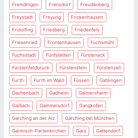
Fremdingen
Frensdorf
Freudenberg
Freystadt
Freyung
Frickenhausen
Fridolfing
Friedberg
Friedenfels
Friesenried
Frontenhausen
Fuchsmühl
Fuchsstadt
Fünfstetten
Fürsteneck
Fürstenfeldbruck
Fürstenstein
Fürstenzell
Furth
Furth im Wald
Füssen
Gablingen
Gachenbach
Gadheim
Gaimersheim
Gaißach
Gammelsdorf
Gangkofen
Garching an der Alz
Garching bei München
Garmisch-Partenkirchen
Gars
Gattendorf