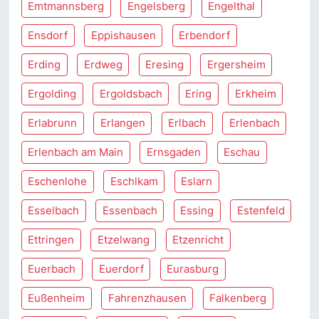
Emtmannsberg
Engelsberg
Engelthal
Ensdorf
Eppishausen
Erbendorf
Erding
Erdweg
Eresing
Ergersheim
Ergolding
Ergoldsbach
Ering
Erkheim
Erlabrunn
Erlangen
Erlbach
Erlenbach
Erlenbach am Main
Ernsgaden
Eschau
Eschenlohe
Eschlkam
Eslarn
Esselbach
Essenbach
Essing
Estenfeld
Ettringen
Etzelwang
Etzenricht
Euerbach
Euerdorf
Eurasburg
Eußenheim
Fahrenzhausen
Falkenberg