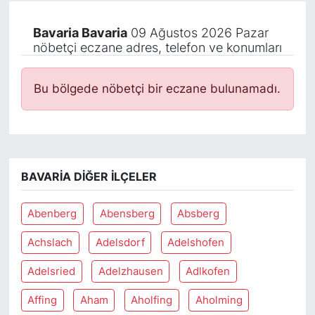
Bavaria Bavaria
09 Ağustos 2026 Pazar
nöbetçi eczane adres, telefon ve konumları
Bu bölgede nöbetçi bir eczane bulunamadı.
BAVARIA DIĞER İLÇELER
Abenberg
Abensberg
Absberg
Achslach
Adelsdorf
Adelshofen
Adelsried
Adelzhausen
Adlkofen
Affing
Aham
Aholfing
Aholming