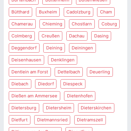
Bütthard
Buxheim
Cadolzburg
Cham
Chamerau
Chieming
Chostlarn
Coburg
Colmberg
Creußen
Dachau
Dasing
Deggendorf
Deining
Deiningen
Deisenhausen
Denklingen
Dentlein am Forst
Dettelbach
Deuerling
Diebach
Diedorf
Diespeck
Dießen am Ammersee
Dietenhofen
Dietersburg
Dietersheim
Dieterskirchen
Dietfurt
Dietmannsried
Dietramszell