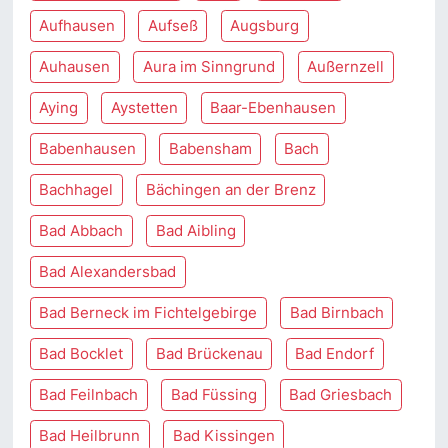
Aufhausen
Aufseß
Augsburg
Auhausen
Aura im Sinngrund
Außernzell
Aying
Aystetten
Baar-Ebenhausen
Babenhausen
Babensham
Bach
Bachhagel
Bächingen an der Brenz
Bad Abbach
Bad Aibling
Bad Alexandersbad
Bad Berneck im Fichtelgebirge
Bad Birnbach
Bad Bocklet
Bad Brückenau
Bad Endorf
Bad Feilnbach
Bad Füssing
Bad Griesbach
Bad Heilbrunn
Bad Kissingen