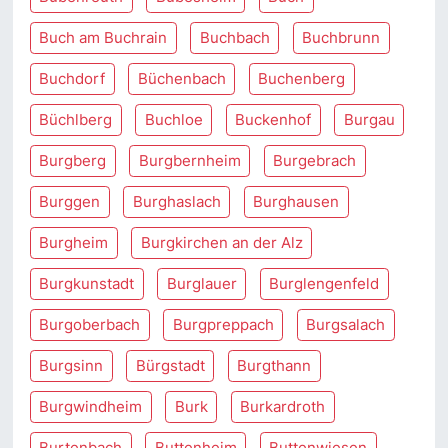
Buch am Buchrain
Buchbach
Buchbrunn
Buchdorf
Büchenbach
Buchenberg
Büchlberg
Buchloe
Buckenhof
Burgau
Burgberg
Burgbernheim
Burgebrach
Burggen
Burghaslach
Burghausen
Burgheim
Burgkirchen an der Alz
Burgkunstadt
Burglauer
Burglengenfeld
Burgoberbach
Burgpreppach
Burgsalach
Burgsinn
Bürgstadt
Burgthann
Burgwindheim
Burk
Burkardroth
Burtenbach
Buttenheim
Buttenwiesen