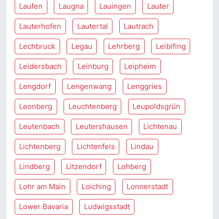
Laufen
Laugna
Lauingen
Lauter
Lauterhofen
Lautertal
Lautrach
Lechbruck
Legau
Lehrberg
Leiblfing
Leidersbach
Leinburg
Leipheim
Lengdorf
Lengenwang
Lenggries
Leonberg
Leuchtenberg
Leupoldsgrün
Leutenbach
Leutershausen
Lichtenau
Lichtenberg
Lichtenfels
Lindau
Lindberg
Litzendorf
Lohberg
Lohr am Main
Loiching
Lonnerstadt
Lower Bavaria
Ludwigsstadt