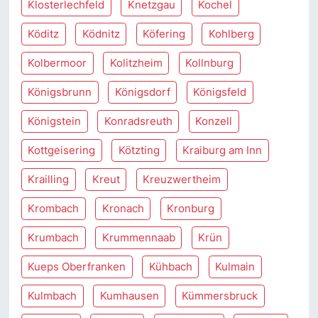
Klosterlechfeld
Knetzgau
Kochel
Köditz
Ködnitz
Köfering
Kohlberg
Kolbermoor
Kolitzheim
Kollnburg
Königsbrunn
Königsdorf
Königsfeld
Königstein
Konradsreuth
Konzell
Kottgeisering
Kötzting
Kraiburg am Inn
Krailling
Kreut
Kreuzwertheim
Krombach
Kronach
Kronburg
Krumbach
Krummennaab
Krün
Kueps Oberfranken
Kühbach
Kulmain
Kulmbach
Kumhausen
Kümmersbruck