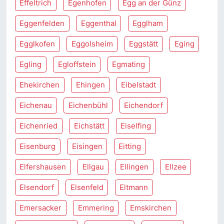
Effeltrich
Egenhofen
Egg an der Günz
Eggenfelden
Eggenthal
Egglham
Egglkofen
Eggolsheim
Eggstätt
Eging
Egling
Egloffstein
Egmating
Ehekirchen
Ehingen
Eibelstadt
Eichenau
Eichenbühl
Eichendorf
Eichenried
Eichstätt
Eiselfing
Eisenburg
Eisingen
Eitting
Elfershausen
Ellgau
Ellingen
Ellzee
Elsendorf
Elsenfeld
Eltmann
Emersacker
Emmering
Emskirchen