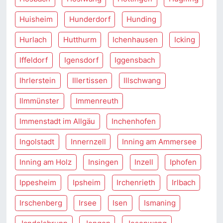
Huisheim
Hunderdorf
Hunding
Hurlach
Hutthurm
Ichenhausen
Icking
Iffeldorf
Igensdorf
Iggensbach
Ihrlerstein
Illertissen
Illschwang
Ilmmünster
Immenreuth
Immenstadt im Allgäu
Inchenhofen
Ingolstadt
Innernzell
Inning am Ammersee
Inning am Holz
Insingen
Inzell
Iphofen
Ippesheim
Ipsheim
Irchenrieth
Irlbach
Irschenberg
Irsee
Isen
Ismaning