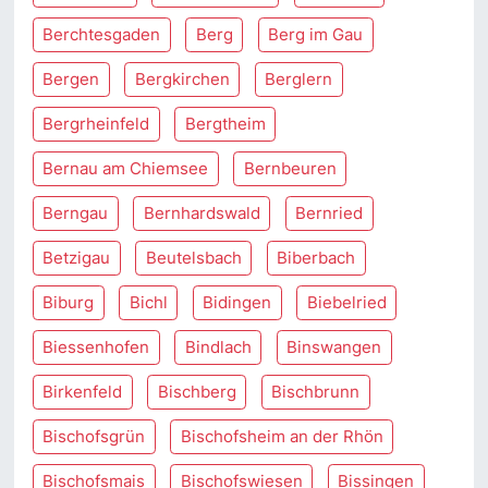
Berchtesgaden
Berg
Berg im Gau
Bergen
Bergkirchen
Berglern
Bergrheinfeld
Bergtheim
Bernau am Chiemsee
Bernbeuren
Berngau
Bernhardswald
Bernried
Betzigau
Beutelsbach
Biberbach
Biburg
Bichl
Bidingen
Biebelried
Biessenhofen
Bindlach
Binswangen
Birkenfeld
Bischberg
Bischbrunn
Bischofsgrün
Bischofsheim an der Rhön
Bischofsmais
Bischofswiesen
Bissingen