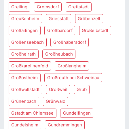
Greiling
Gremsdorf
Grettstadt
Greußenheim
Griesstätt
Gröbenzell
Großaitingen
Großbardorf
Großeibstadt
Großenseebach
Großhabersdorf
Großheirath
Großheubach
Großkarolinenfeld
Großlangheim
Großostheim
Großreuth bei Schweinau
Großwallstadt
Großweil
Grub
Grünenbach
Grünwald
Gstadt am Chiemsee
Gundelfingen
Gundelsheim
Gundremmingen