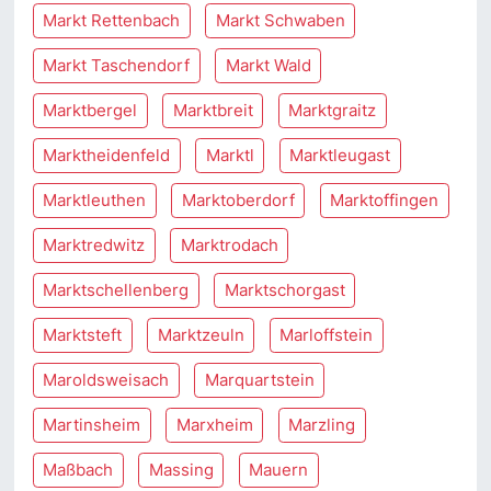
Markt Rettenbach
Markt Schwaben
Markt Taschendorf
Markt Wald
Marktbergel
Marktbreit
Marktgraitz
Marktheidenfeld
Marktl
Marktleugast
Marktleuthen
Marktoberdorf
Marktoffingen
Marktredwitz
Marktrodach
Marktschellenberg
Marktschorgast
Marktsteft
Marktzeuln
Marloffstein
Maroldsweisach
Marquartstein
Martinsheim
Marxheim
Marzling
Maßbach
Massing
Mauern