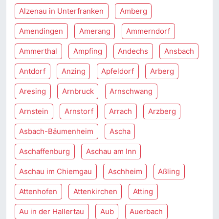
Alzenau in Unterfranken
Amberg
Amendingen
Amerang
Ammerndorf
Ammerthal
Ampfing
Andechs
Ansbach
Antdorf
Anzing
Apfeldorf
Arberg
Aresing
Arnbruck
Arnschwang
Arnstein
Arnstorf
Arrach
Arzberg
Asbach-Bäumenheim
Ascha
Aschaffenburg
Aschau am Inn
Aschau im Chiemgau
Aschheim
Aßling
Attenhofen
Attenkirchen
Atting
Au in der Hallertau
Aub
Auerbach