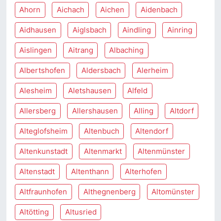
Ahorn
Aichach
Aichen
Aidenbach
Aidhausen
Aiglsbach
Aindling
Ainring
Aislingen
Aitrang
Albaching
Albertshofen
Aldersbach
Alerheim
Alesheim
Aletshausen
Alfeld
Allersberg
Allershausen
Alling
Altdorf
Alteglofsheim
Altenbuch
Altendorf
Altenkunstadt
Altenmarkt
Altenmünster
Altenstadt
Altenthann
Alterhofen
Altfraunhofen
Althegnenberg
Altomünster
Altötting
Altusried