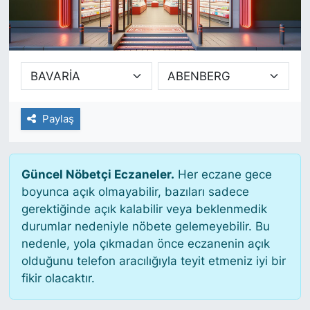
SİYASET
SAĞLIK
Paylaş
Güncel Nöbetçi Eczaneler.
Her eczane gece
boyunca açık olmayabilir, bazıları sadece
gerektiğinde açık kalabilir veya beklenmedik
durumlar nedeniyle nöbete gelemeyebilir. Bu
nedenle, yola çıkmadan önce eczanenin açık
olduğunu telefon aracılığıyla teyit etmeniz iyi bir
fikir olacaktır.