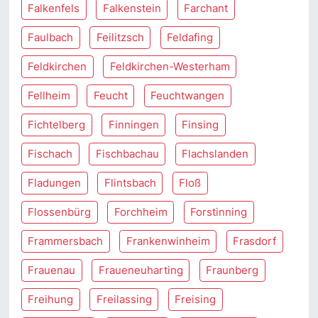
Falkenfels
Falkenstein
Farchant
Faulbach
Feilitzsch
Feldafing
Feldkirchen
Feldkirchen-Westerham
Fellheim
Feucht
Feuchtwangen
Fichtelberg
Finningen
Finsing
Fischach
Fischbachau
Flachslanden
Fladungen
Flintsbach
Floß
Flossenbürg
Forchheim
Forstinning
Frammersbach
Frankenwinheim
Frasdorf
Frauenau
Fraueneuharting
Fraunberg
Freihung
Freilassing
Freising