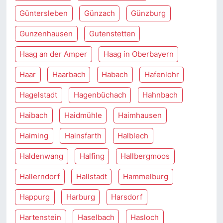
Güntersleben
Günzach
Günzburg
Gunzenhausen
Gutenstetten
Haag an der Amper
Haag in Oberbayern
Haar
Haarbach
Habach
Hafenlohr
Hagelstadt
Hagenbüchach
Hahnbach
Haibach
Haidmühle
Haimhausen
Haiming
Hainsfarth
Halblech
Haldenwang
Halfing
Hallbergmoos
Hallerndorf
Hallstadt
Hammelburg
Happurg
Harburg
Harsdorf
Hartenstein
Haselbach
Hasloch