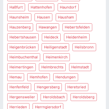
Haßfurt
Hattenhofen
Haundorf
Haunsheim
Hausen
Hausham
Hauzenberg
Hawangen
Hebertsfelden
Hebertshausen
Heideck
Heidenheim
Heigenbrücken
Heiligenstadt
Heilsbronn
Heimbuchenthal
Heimenkirch
Heimertingen
Helmbrechts
Helmstadt
Hemau
Hemhofen
Hendungen
Henfenfeld
Hengersberg
Heretsried
Hergensweiler
Heroldsbach
Heroldsberg
Herrieden
Herrngiersdorf