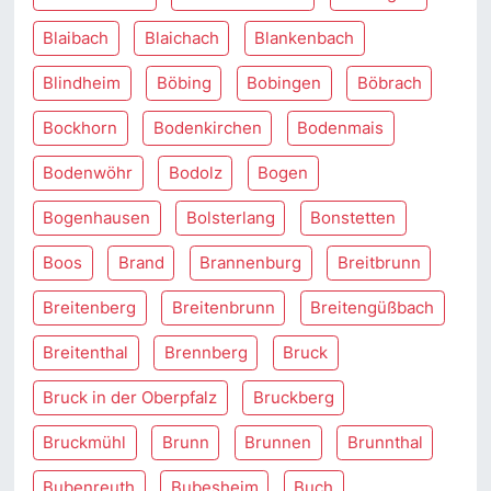
Blaibach
Blaichach
Blankenbach
Blindheim
Böbing
Bobingen
Böbrach
Bockhorn
Bodenkirchen
Bodenmais
Bodenwöhr
Bodolz
Bogen
Bogenhausen
Bolsterlang
Bonstetten
Boos
Brand
Brannenburg
Breitbrunn
Breitenberg
Breitenbrunn
Breitengüßbach
Breitenthal
Brennberg
Bruck
Bruck in der Oberpfalz
Bruckberg
Bruckmühl
Brunn
Brunnen
Brunnthal
Bubenreuth
Bubesheim
Buch