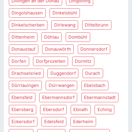
Dillingen an der Donau
Dingolfing
Dingolshausen
Dinkelsbühl
Dinkelscherben
Dirlewang
Dittelbrunn
Dittenheim
Döhlau
Dombühl
Donaustauf
Donauwörth
Donnersdorf
Dorfen
Dorfprozelten
Dormitz
Drachselsried
Duggendorf
Durach
Dürrlauingen
Dürrwangen
Ebelsbach
Ebensfeld
Ebermannsdorf
Ebermannstadt
Ebersberg
Ebersdorf
Ebnath
Eching
Eckersdorf
Edelsfeld
Ederheim