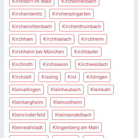
Kirchdorf im Wald
Kirchehrenbach
Kirchenlamitz
Kirchenpingarten
Kirchensittenbach
Kirchenthumbach
Kirchham
Kirchhaslach
Kirchheim
Kirchheim bei München
Kirchlauter
Kirchroth
Kirchseeon
Kirchweidach
Kirchzell
Kissing
Kist
Kitzingen
Kleinaitingen
Kleinheubach
Kleinkahl
Kleinlangheim
Kleinostheim
Kleinrinderfeld
Kleinsendelbach
Kleinwallstadt
Klingenberg am Main