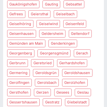
Gaukönigshofen
Gauting
Gebsattel
Gefrees
Geiersthal
Geiselbach
Geiselhöring
Geiselwind
Geisenfeld
Geisenhausen
Geldersheim
Geltendorf
Gemünden am Main
Genderkingen
Georgenberg
Georgensgmünd
Gerach
Gerbrunn
Geretsried
Gerhardshofen
Germering
Geroldsgrün
Geroldshausen
Gerolfingen
Gerolsbach
Gerolzhofen
Gersthofen
Gerzen
Gesees
Geslau
Gessertshausen
Gestratz
Giebelstadt