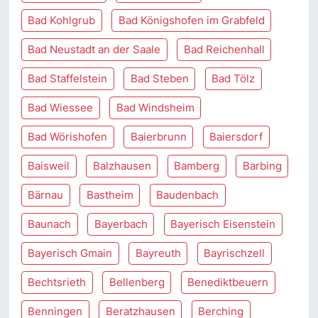
Bad Kohlgrub
Bad Königshofen im Grabfeld
Bad Neustadt an der Saale
Bad Reichenhall
Bad Staffelstein
Bad Steben
Bad Tölz
Bad Wiessee
Bad Windsheim
Bad Wörishofen
Baierbrunn
Baiersdorf
Baisweil
Balzhausen
Bamberg
Barbing
Bärnau
Bastheim
Baudenbach
Baunach
Bayerbach
Bayerisch Eisenstein
Bayerisch Gmain
Bayreuth
Bayrischzell
Bechtsrieth
Bellenberg
Benediktbeuern
Benningen
Beratzhausen
Berching