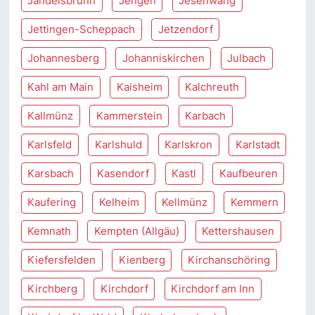
Jandelsbrunn
Jengen
Jesenwang
Jettingen-Scheppach
Jetzendorf
Johannesberg
Johanniskirchen
Julbach
Kahl am Main
Kaisheim
Kalchreuth
Kallmünz
Kammerstein
Karbach
Karlsfeld
Karlshuld
Karlskron
Karlstadt
Karsbach
Kasendorf
Kastl
Kaufbeuren
Kaufering
Kelheim
Kellmünz
Kemmern
Kemnath
Kempten (Allgäu)
Kettershausen
Kiefersfelden
Kienberg
Kirchanschöring
Kirchberg
Kirchdorf
Kirchdorf am Inn