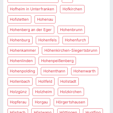
Hofheim in Unterfranken
Hofkirchen
Hofstetten
Hohenau
Hohenberg an der Eger
Hohenbrunn
Hohenburg
Hohenfels
Hohenfurch
Hohenkammer
Höhenkirchen-Siegertsbrunn
Hohenlinden
Hohenpeißenberg
Hohenpolding
Hohenthann
Hohenwarth
Hollenbach
Hollfeld
Hollstadt
Holzgünz
Holzheim
Holzkirchen
Hopferau
Horgau
Hörgertshausen
Hösbach
Höslwang
Höttingen
Huglfing