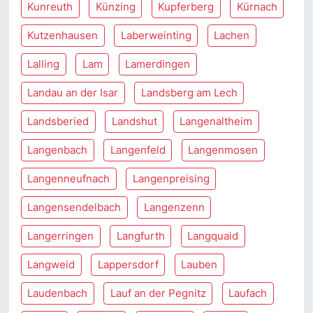
Kunreuth
Künzing
Kupferberg
Kürnach
Kutzenhausen
Laberweinting
Lachen
Lalling
Lam
Lamerdingen
Landau an der Isar
Landsberg am Lech
Landsberied
Landshut
Langenaltheim
Langenbach
Langenfeld
Langenmosen
Langenneufnach
Langenpreising
Langensendelbach
Langenzenn
Langerringen
Langfurth
Langquaid
Langweid
Lappersdorf
Lauben
Laudenbach
Lauf an der Pegnitz
Laufach