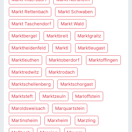
Markt Rettenbach
Markt Schwaben
Markt Taschendorf
Markt Wald
Marktbergel
Marktbreit
Marktgraitz
Marktheidenfeld
Marktl
Marktleugast
Marktleuthen
Marktoberdorf
Marktoffingen
Marktredwitz
Marktrodach
Marktschellenberg
Marktschorgast
Marktsteft
Marktzeuln
Marloffstein
Maroldsweisach
Marquartstein
Martinsheim
Marxheim
Marzling