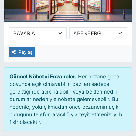
SİYASET
SAĞLIK
Paylaş
Güncel Nöbetçi Eczaneler.
Her eczane gece
boyunca açık olmayabilir, bazıları sadece
gerektiğinde açık kalabilir veya beklenmedik
durumlar nedeniyle nöbete gelemeyebilir. Bu
nedenle, yola çıkmadan önce eczanenin açık
olduğunu telefon aracılığıyla teyit etmeniz iyi bir
fikir olacaktır.