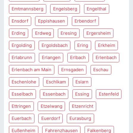
Emtmannsberg
Engelsberg
Engelthal
Ensdorf
Eppishausen
Erbendorf
Erding
Erdweg
Eresing
Ergersheim
Ergolding
Ergoldsbach
Ering
Erkheim
Erlabrunn
Erlangen
Erlbach
Erlenbach
Erlenbach am Main
Ernsgaden
Eschau
Eschenlohe
Eschlkam
Eslarn
Esselbach
Essenbach
Essing
Estenfeld
Ettringen
Etzelwang
Etzenricht
Euerbach
Euerdorf
Eurasburg
Eußenheim
Fahrenzhausen
Falkenberg