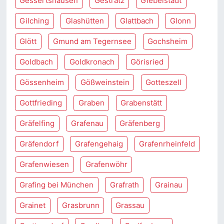
Gessertshausen
Gestratz
Giebelstadt
Gilching
Glashütten
Glattbach
Glonn
Glött
Gmund am Tegernsee
Gochsheim
Goldbach
Goldkronach
Görisried
Gössenheim
Gößweinstein
Gotteszell
Gottfrieding
Graben
Grabenstätt
Gräfelfing
Grafenau
Gräfenberg
Gräfendorf
Grafengehaig
Grafenrheinfeld
Grafenwiesen
Grafenwöhr
Grafing bei München
Grafrath
Grainau
Grainet
Grasbrunn
Grassau