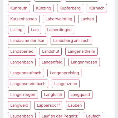
Kunreuth
Künzing
Kupferberg
Kürnach
Kutzenhausen
Laberweinting
Lachen
Lalling
Lam
Lamerdingen
Landau an der Isar
Landsberg am Lech
Landsberied
Landshut
Langenaltheim
Langenbach
Langenfeld
Langenmosen
Langenneufnach
Langenpreising
Langensendelbach
Langenzenn
Langerringen
Langfurth
Langquaid
Langweid
Lappersdorf
Lauben
Laudenbach
Lauf an der Pegnitz
Laufach