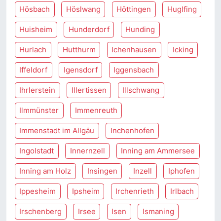
Hösbach
Höslwang
Höttingen
Huglfing
Huisheim
Hunderdorf
Hunding
Hurlach
Hutthurm
Ichenhausen
Icking
Iffeldorf
Igensdorf
Iggensbach
Ihrlerstein
Illertissen
Illschwang
Ilmmünster
Immenreuth
Immenstadt im Allgäu
Inchenhofen
Ingolstadt
Innernzell
Inning am Ammersee
Inning am Holz
Insingen
Inzell
Iphofen
Ippesheim
Ipsheim
Irchenrieth
Irlbach
Irschenberg
Irsee
Isen
Ismaning