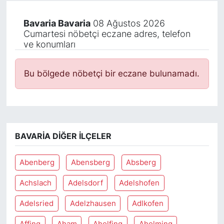
Bavaria Bavaria
08 Ağustos 2026
Cumartesi nöbetçi eczane adres, telefon
ve konumları
Bu bölgede nöbetçi bir eczane bulunamadı.
BAVARIA DIĞER İLÇELER
Abenberg
Abensberg
Absberg
Achslach
Adelsdorf
Adelshofen
Adelsried
Adelzhausen
Adlkofen
Affing
Aham
Aholfing
Aholming