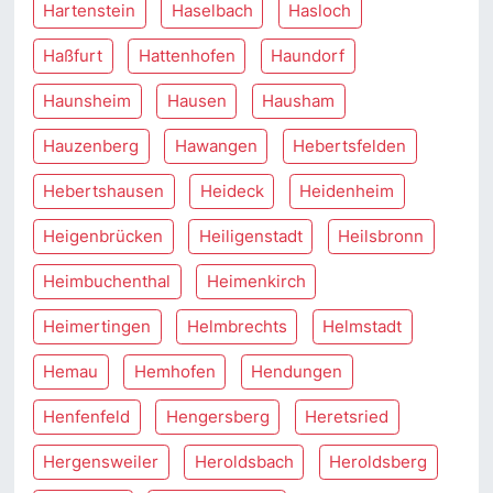
Hartenstein
Haselbach
Hasloch
Haßfurt
Hattenhofen
Haundorf
Haunsheim
Hausen
Hausham
Hauzenberg
Hawangen
Hebertsfelden
Hebertshausen
Heideck
Heidenheim
Heigenbrücken
Heiligenstadt
Heilsbronn
Heimbuchenthal
Heimenkirch
Heimertingen
Helmbrechts
Helmstadt
Hemau
Hemhofen
Hendungen
Henfenfeld
Hengersberg
Heretsried
Hergensweiler
Heroldsbach
Heroldsberg