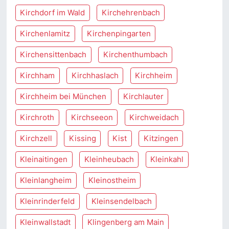
Kirchdorf im Wald
Kirchehrenbach
Kirchenlamitz
Kirchenpingarten
Kirchensittenbach
Kirchenthumbach
Kirchham
Kirchhaslach
Kirchheim
Kirchheim bei München
Kirchlauter
Kirchroth
Kirchseeon
Kirchweidach
Kirchzell
Kissing
Kist
Kitzingen
Kleinaitingen
Kleinheubach
Kleinkahl
Kleinlangheim
Kleinostheim
Kleinrinderfeld
Kleinsendelbach
Kleinwallstadt
Klingenberg am Main