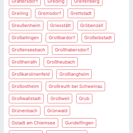
Grattersdorf
Greding
Greifenberg
Greiling
Gremsdorf
Grettstadt
Greußenheim
Griesstätt
Gröbenzell
Großaitingen
Großbardorf
Großeibstadt
Großenseebach
Großhabersdorf
Großheirath
Großheubach
Großkarolinenfeld
Großlangheim
Großostheim
Großreuth bei Schweinau
Großwallstadt
Großweil
Grub
Grünenbach
Grünwald
Gstadt am Chiemsee
Gundelfingen