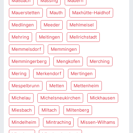
Maßbach
Massing
Mauern
Mauerstetten
Mauth
Maxhütte-Haidhof
Medlingen
Meeder
Mehlmeisel
Mehring
Meitingen
Mellrichstadt
Memmelsdorf
Memmingen
Memmingerberg
Mengkofen
Merching
Mering
Merkendorf
Mertingen
Mespelbrunn
Metten
Mettenheim
Michelau
Michelsneukirchen
Mickhausen
Miesbach
Miltach
Miltenberg
Mindelheim
Mintraching
Missen-Wilhams