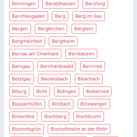
Benningen
Beratzhausen
Berching
Berchtesgaden
Berg
Berg im Gau
Bergen
Bergkirchen
Berglern
Bergrheinfeld
Bergtheim
Bernau am Chiemsee
Bernbeuren
Berngau
Bernhardswald
Bernried
Betzigau
Beutelsbach
Biberbach
Biburg
Bichl
Bidingen
Biebelried
Biessenhofen
Bindlach
Binswangen
Birkenfeld
Bischberg
Bischbrunn
Bischofsgrün
Bischofsheim an der Rhön