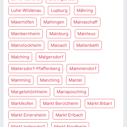
Luhe-Wildenau
Lupburg
Mähring
Maierhöfen
Maihingen
Mainaschaff
Mainbernheim
Mainburg
Mainleus
Mainstockheim
Maisach
Maitenbeth
Malching
Malgersdorf
Mallersdorf-Pfaffenberg
Mammendorf
Mamming
Manching
Mantel
Margetshöchheim
Mariaposching
Marklkofen
Markt Berolzheim
Markt Bibart
Markt Einersheim
Markt Erlbach
Markt Indersdorf
Markt Nordheim