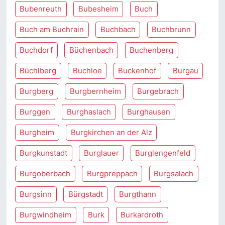
Bubenreuth
Bubesheim
Buch
Buch am Buchrain
Buchbach
Buchbrunn
Buchdorf
Büchenbach
Buchenberg
Büchlberg
Buchloe
Buckenhof
Burgau
Burgberg
Burgbernheim
Burgebrach
Burggen
Burghaslach
Burghausen
Burgheim
Burgkirchen an der Alz
Burgkunstadt
Burglauer
Burglengenfeld
Burgoberbach
Burgpreppach
Burgsalach
Burgsinn
Bürgstadt
Burgthann
Burgwindheim
Burk
Burkardroth