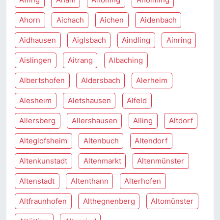
Ahorn
Aichach
Aichen
Aidenbach
Aidhausen
Aiglsbach
Aindling
Ainring
Aislingen
Aitrang
Albaching
Albertshofen
Aldersbach
Alerheim
Alesheim
Aletshausen
Alfeld
Allersberg
Allershausen
Alling
Altdorf
Alteglofsheim
Altenbuch
Altendorf
Altenkunstadt
Altenmarkt
Altenmünster
Altenstadt
Altenthann
Alterhofen
Altfraunhofen
Althegnenberg
Altomünster