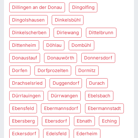
Dillingen an der Donau
Dingolfing
Dingolshausen
Dinkelsbühl
Dinkelscherben
Dirlewang
Dittelbrunn
Dittenheim
Döhlau
Dombühl
Donaustauf
Donauwörth
Donnersdorf
Dorfen
Dorfprozelten
Dormitz
Drachselsried
Duggendorf
Durach
Dürrlauingen
Dürrwangen
Ebelsbach
Ebensfeld
Ebermannsdorf
Ebermannstadt
Ebersberg
Ebersdorf
Ebnath
Eching
Eckersdorf
Edelsfeld
Ederheim