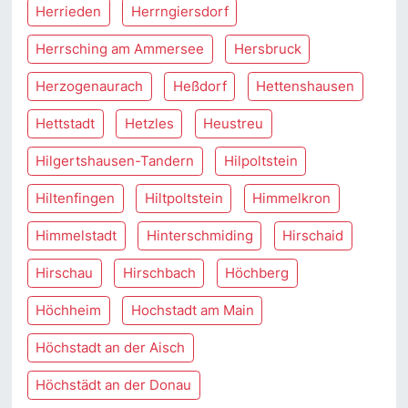
Herrieden
Herrngiersdorf
Herrsching am Ammersee
Hersbruck
Herzogenaurach
Heßdorf
Hettenshausen
Hettstadt
Hetzles
Heustreu
Hilgertshausen-Tandern
Hilpoltstein
Hiltenfingen
Hiltpoltstein
Himmelkron
Himmelstadt
Hinterschmiding
Hirschaid
Hirschau
Hirschbach
Höchberg
Höchheim
Hochstadt am Main
Höchstadt an der Aisch
Höchstädt an der Donau