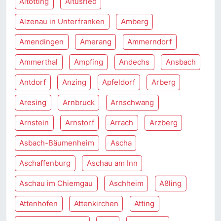
Altötting
Altusried
Alzenau in Unterfranken
Amberg
Amendingen
Amerang
Ammerndorf
Ammerthal
Ampfing
Andechs
Ansbach
Antdorf
Anzing
Apfeldorf
Arberg
Aresing
Arnbruck
Arnschwang
Arnstein
Arnstorf
Arrach
Arzberg
Asbach-Bäumenheim
Ascha
Aschaffenburg
Aschau am Inn
Aschau im Chiemgau
Aschheim
Aßling
Attenhofen
Attenkirchen
Atting