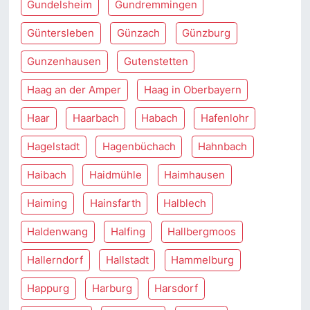
Gundelsheim
Gundremmingen
Güntersleben
Günzach
Günzburg
Gunzenhausen
Gutenstetten
Haag an der Amper
Haag in Oberbayern
Haar
Haarbach
Habach
Hafenlohr
Hagelstadt
Hagenbüchach
Hahnbach
Haibach
Haidmühle
Haimhausen
Haiming
Hainsfarth
Halblech
Haldenwang
Halfing
Hallbergmoos
Hallerndorf
Hallstadt
Hammelburg
Happurg
Harburg
Harsdorf