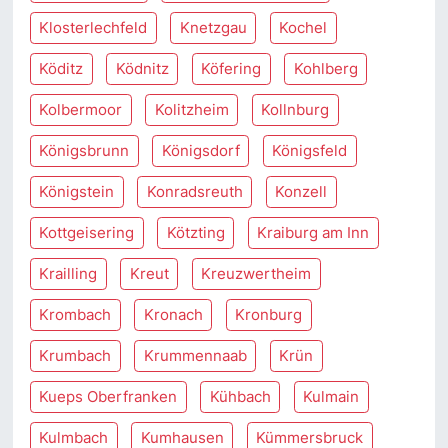
Klosterlechfeld
Knetzgau
Kochel
Köditz
Ködnitz
Köfering
Kohlberg
Kolbermoor
Kolitzheim
Kollnburg
Königsbrunn
Königsdorf
Königsfeld
Königstein
Konradsreuth
Konzell
Kottgeisering
Kötzting
Kraiburg am Inn
Krailling
Kreut
Kreuzwertheim
Krombach
Kronach
Kronburg
Krumbach
Krummennaab
Krün
Kueps Oberfranken
Kühbach
Kulmain
Kulmbach
Kumhausen
Kümmersbruck