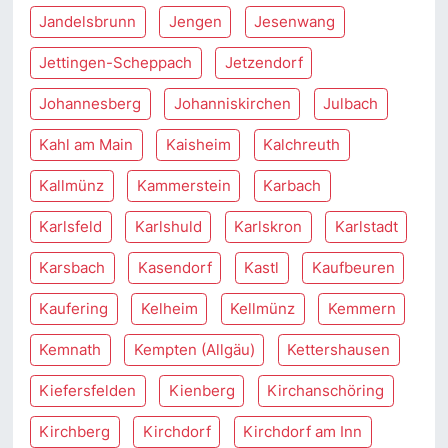
Jandelsbrunn
Jengen
Jesenwang
Jettingen-Scheppach
Jetzendorf
Johannesberg
Johanniskirchen
Julbach
Kahl am Main
Kaisheim
Kalchreuth
Kallmünz
Kammerstein
Karbach
Karlsfeld
Karlshuld
Karlskron
Karlstadt
Karsbach
Kasendorf
Kastl
Kaufbeuren
Kaufering
Kelheim
Kellmünz
Kemmern
Kemnath
Kempten (Allgäu)
Kettershausen
Kiefersfelden
Kienberg
Kirchanschöring
Kirchberg
Kirchdorf
Kirchdorf am Inn