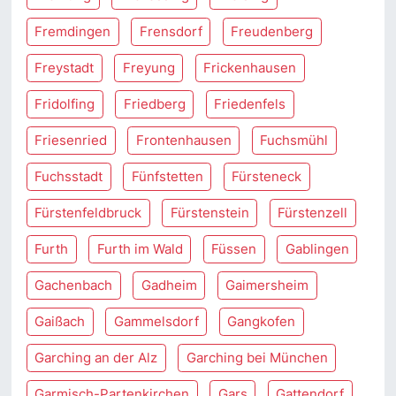
Fremdingen
Frensdorf
Freudenberg
Freystadt
Freyung
Frickenhausen
Fridolfing
Friedberg
Friedenfels
Friesenried
Frontenhausen
Fuchsmühl
Fuchsstadt
Fünfstetten
Fürsteneck
Fürstenfeldbruck
Fürstenstein
Fürstenzell
Furth
Furth im Wald
Füssen
Gablingen
Gachenbach
Gadheim
Gaimersheim
Gaißach
Gammelsdorf
Gangkofen
Garching an der Alz
Garching bei München
Garmisch-Partenkirchen
Gars
Gattendorf