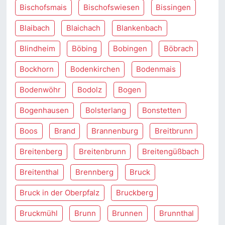
Bischofsmais
Bischofswiesen
Bissingen
Blaibach
Blaichach
Blankenbach
Blindheim
Böbing
Bobingen
Böbrach
Bockhorn
Bodenkirchen
Bodenmais
Bodenwöhr
Bodolz
Bogen
Bogenhausen
Bolsterlang
Bonstetten
Boos
Brand
Brannenburg
Breitbrunn
Breitenberg
Breitenbrunn
Breitengüßbach
Breitenthal
Brennberg
Bruck
Bruck in der Oberpfalz
Bruckberg
Bruckmühl
Brunn
Brunnen
Brunnthal