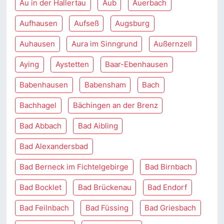
Au in der Hallertau
Aub
Auerbach
Aufhausen
Aufseß
Augsburg
Auhausen
Aura im Sinngrund
Außernzell
Aying
Aystetten
Baar-Ebenhausen
Babenhausen
Babensham
Bach
Bachhagel
Bächingen an der Brenz
Bad Abbach
Bad Aibling
Bad Alexandersbad
Bad Berneck im Fichtelgebirge
Bad Birnbach
Bad Bocklet
Bad Brückenau
Bad Endorf
Bad Feilnbach
Bad Füssing
Bad Griesbach