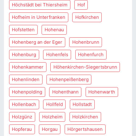
Höchstädt bei Thiersheim
Hof
Hofheim in Unterfranken
Hofkirchen
Hofstetten
Hohenau
Hohenberg an der Eger
Hohenbrunn
Hohenburg
Hohenfels
Hohenfurch
Hohenkammer
Höhenkirchen-Siegertsbrunn
Hohenlinden
Hohenpeißenberg
Hohenpolding
Hohenthann
Hohenwarth
Hollenbach
Hollfeld
Hollstadt
Holzgünz
Holzheim
Holzkirchen
Hopferau
Horgau
Hörgertshausen