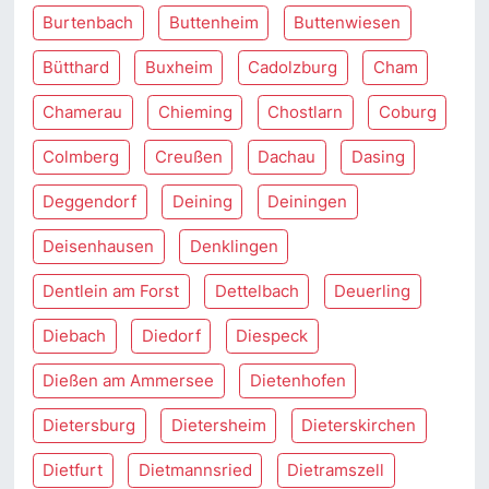
Burtenbach
Buttenheim
Buttenwiesen
Bütthard
Buxheim
Cadolzburg
Cham
Chamerau
Chieming
Chostlarn
Coburg
Colmberg
Creußen
Dachau
Dasing
Deggendorf
Deining
Deiningen
Deisenhausen
Denklingen
Dentlein am Forst
Dettelbach
Deuerling
Diebach
Diedorf
Diespeck
Dießen am Ammersee
Dietenhofen
Dietersburg
Dietersheim
Dieterskirchen
Dietfurt
Dietmannsried
Dietramszell