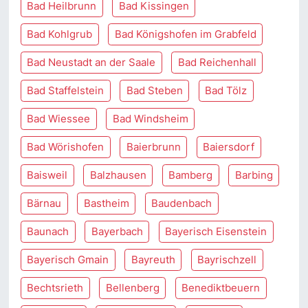
Bad Heilbrunn
Bad Kissingen
Bad Kohlgrub
Bad Königshofen im Grabfeld
Bad Neustadt an der Saale
Bad Reichenhall
Bad Staffelstein
Bad Steben
Bad Tölz
Bad Wiessee
Bad Windsheim
Bad Wörishofen
Baierbrunn
Baiersdorf
Baisweil
Balzhausen
Bamberg
Barbing
Bärnau
Bastheim
Baudenbach
Baunach
Bayerbach
Bayerisch Eisenstein
Bayerisch Gmain
Bayreuth
Bayrischzell
Bechtsrieth
Bellenberg
Benediktbeuern