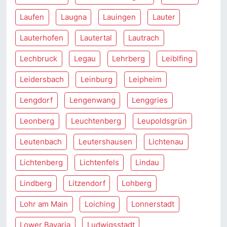
Laufen
Laugna
Lauingen
Lauter
Lauterhofen
Lautertal
Lautrach
Lechbruck
Legau
Lehrberg
Leiblfing
Leidersbach
Leinburg
Leipheim
Lengdorf
Lengenwang
Lenggries
Leonberg
Leuchtenberg
Leupoldsgrün
Leutenbach
Leutershausen
Lichtenau
Lichtenberg
Lichtenfels
Lindau
Lindberg
Litzendorf
Lohberg
Lohr am Main
Loiching
Lonnerstadt
Lower Bavaria
Ludwigsstadt