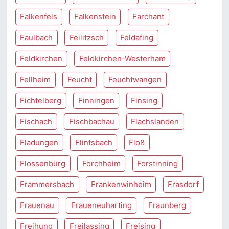
Falkenfels
Falkenstein
Farchant
Faulbach
Feilitzsch
Feldafing
Feldkirchen
Feldkirchen-Westerham
Fellheim
Feucht
Feuchtwangen
Fichtelberg
Finningen
Finsing
Fischach
Fischbachau
Flachslanden
Fladungen
Flintsbach
Floß
Flossenbürg
Forchheim
Forstinning
Frammersbach
Frankenwinheim
Frasdorf
Frauenau
Fraueneuharting
Fraunberg
Freihung
Freilassing
Freising