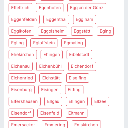
Effeltrich
Egenhofen
Egg an der Günz
Eggenfelden
Eggenthal
Egglham
Egglkofen
Eggolsheim
Eggstätt
Eging
Egling
Egloffstein
Egmating
Ehekirchen
Ehingen
Eibelstadt
Eichenau
Eichenbühl
Eichendorf
Eichenried
Eichstätt
Eiselfing
Eisenburg
Eisingen
Eitting
Elfershausen
Ellgau
Ellingen
Ellzee
Elsendorf
Elsenfeld
Eltmann
Emersacker
Emmering
Emskirchen