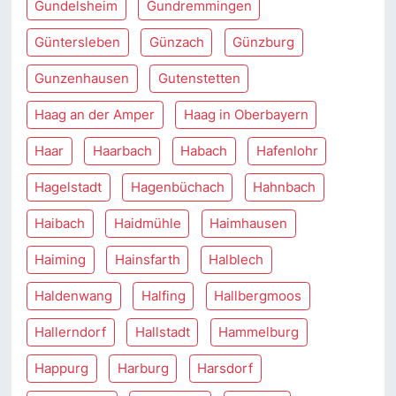
Gundelsheim
Gundremmingen
Güntersleben
Günzach
Günzburg
Gunzenhausen
Gutenstetten
Haag an der Amper
Haag in Oberbayern
Haar
Haarbach
Habach
Hafenlohr
Hagelstadt
Hagenbüchach
Hahnbach
Haibach
Haidmühle
Haimhausen
Haiming
Hainsfarth
Halblech
Haldenwang
Halfing
Hallbergmoos
Hallerndorf
Hallstadt
Hammelburg
Happurg
Harburg
Harsdorf