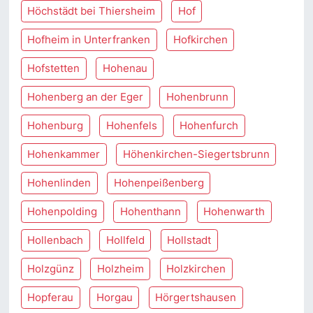
Höchstädt bei Thiersheim
Hof
Hofheim in Unterfranken
Hofkirchen
Hofstetten
Hohenau
Hohenberg an der Eger
Hohenbrunn
Hohenburg
Hohenfels
Hohenfurch
Hohenkammer
Höhenkirchen-Siegertsbrunn
Hohenlinden
Hohenpeißenberg
Hohenpolding
Hohenthann
Hohenwarth
Hollenbach
Hollfeld
Hollstadt
Holzgünz
Holzheim
Holzkirchen
Hopferau
Horgau
Hörgertshausen