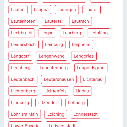
Laufen
Laugna
Lauingen
Lauter
Lauterhofen
Lautertal
Lautrach
Lechbruck
Legau
Lehrberg
Leiblfing
Leidersbach
Leinburg
Leipheim
Lengdorf
Lengenwang
Lenggries
Leonberg
Leuchtenberg
Leupoldsgrün
Leutenbach
Leutershausen
Lichtenau
Lichtenberg
Lichtenfels
Lindau
Lindberg
Litzendorf
Lohberg
Lohr am Main
Loiching
Lonnerstadt
Lower Bavaria
Ludwigsstadt