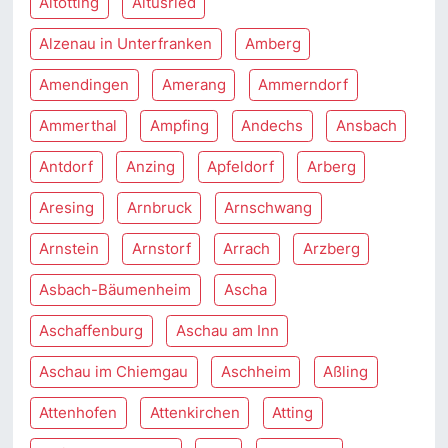
Altötting
Altusried
Alzenau in Unterfranken
Amberg
Amendingen
Amerang
Ammerndorf
Ammerthal
Ampfing
Andechs
Ansbach
Antdorf
Anzing
Apfeldorf
Arberg
Aresing
Arnbruck
Arnschwang
Arnstein
Arnstorf
Arrach
Arzberg
Asbach-Bäumenheim
Ascha
Aschaffenburg
Aschau am Inn
Aschau im Chiemgau
Aschheim
Aßling
Attenhofen
Attenkirchen
Atting