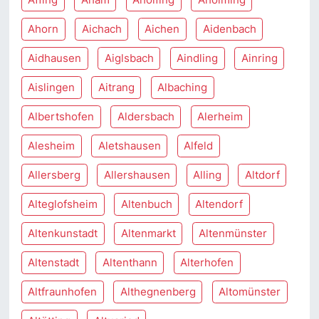
Ahorn
Aichach
Aichen
Aidenbach
Aidhausen
Aiglsbach
Aindling
Ainring
Aislingen
Aitrang
Albaching
Albertshofen
Aldersbach
Alerheim
Alesheim
Aletshausen
Alfeld
Allersberg
Allershausen
Alling
Altdorf
Alteglofsheim
Altenbuch
Altendorf
Altenkunstadt
Altenmarkt
Altenmünster
Altenstadt
Altenthann
Alterhofen
Altfraunhofen
Althegnenberg
Altomünster