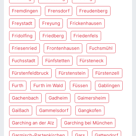
Fremdingen
Frensdorf
Freudenberg
Freystadt
Freyung
Frickenhausen
Fridolfing
Friedberg
Friedenfels
Friesenried
Frontenhausen
Fuchsmühl
Fuchsstadt
Fünfstetten
Fürsteneck
Fürstenfeldbruck
Fürstenstein
Fürstenzell
Furth
Furth im Wald
Füssen
Gablingen
Gachenbach
Gadheim
Gaimersheim
Gaißach
Gammelsdorf
Gangkofen
Garching an der Alz
Garching bei München
Garmisch-Partenkirchen
Gars
Gattendorf