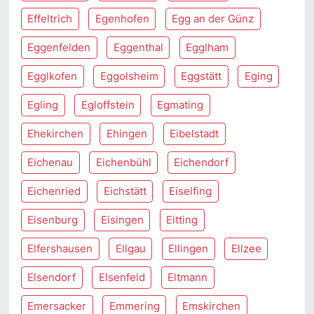
Effeltrich
Egenhofen
Egg an der Günz
Eggenfelden
Eggenthal
Egglham
Egglkofen
Eggolsheim
Eggstätt
Eging
Egling
Egloffstein
Egmating
Ehekirchen
Ehingen
Eibelstadt
Eichenau
Eichenbühl
Eichendorf
Eichenried
Eichstätt
Eiselfing
Eisenburg
Eisingen
Eitting
Elfershausen
Ellgau
Ellingen
Ellzee
Elsendorf
Elsenfeld
Eltmann
Emersacker
Emmering
Emskirchen