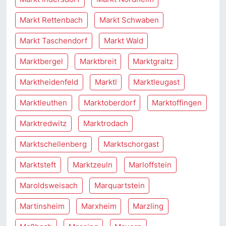
Markt Rettenbach
Markt Schwaben
Markt Taschendorf
Markt Wald
Marktbergel
Marktbreit
Marktgraitz
Marktheidenfeld
Marktl
Marktleugast
Marktleuthen
Marktoberdorf
Marktoffingen
Marktredwitz
Marktrodach
Marktschellenberg
Marktschorgast
Marktsteft
Marktzeuln
Marloffstein
Maroldsweisach
Marquartstein
Martinsheim
Marxheim
Marzling