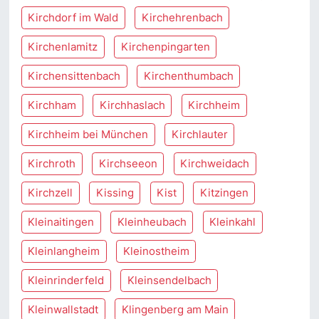
Kirchdorf im Wald
Kirchehrenbach
Kirchenlamitz
Kirchenpingarten
Kirchensittenbach
Kirchenthumbach
Kirchham
Kirchhaslach
Kirchheim
Kirchheim bei München
Kirchlauter
Kirchroth
Kirchseeon
Kirchweidach
Kirchzell
Kissing
Kist
Kitzingen
Kleinaitingen
Kleinheubach
Kleinkahl
Kleinlangheim
Kleinostheim
Kleinrinderfeld
Kleinsendelbach
Kleinwallstadt
Klingenberg am Main