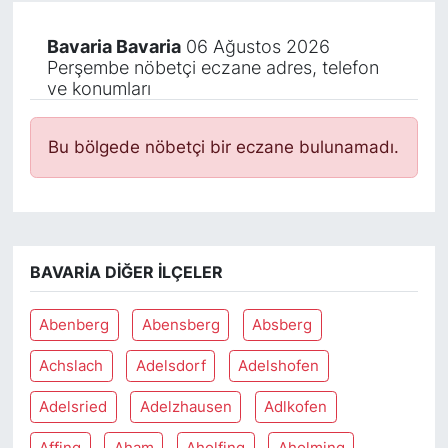
Bavaria Bavaria
06 Ağustos 2026
Perşembe nöbetçi eczane adres, telefon
ve konumları
Bu bölgede nöbetçi bir eczane bulunamadı.
BAVARIA DIĞER İLÇELER
Abenberg
Abensberg
Absberg
Achslach
Adelsdorf
Adelshofen
Adelsried
Adelzhausen
Adlkofen
Affing
Aham
Aholfing
Aholming