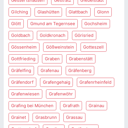
Gessertshausen
Gestratz
Giebelstadt
Gilching
Glashütten
Glattbach
Glonn
Glött
Gmund am Tegernsee
Gochsheim
Goldbach
Goldkronach
Görisried
Gössenheim
Gößweinstein
Gotteszell
Gottfrieding
Graben
Grabenstätt
Gräfelfing
Grafenau
Gräfenberg
Gräfendorf
Grafengehaig
Grafenrheinfeld
Grafenwiesen
Grafenwöhr
Grafing bei München
Grafrath
Grainau
Grainet
Grasbrunn
Grassau