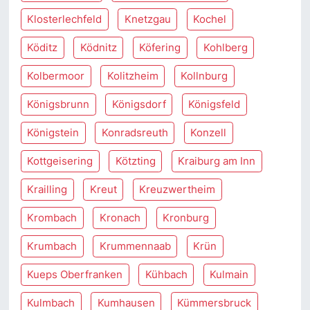
Klosterlechfeld
Knetzgau
Kochel
Köditz
Ködnitz
Köfering
Kohlberg
Kolbermoor
Kolitzheim
Kollnburg
Königsbrunn
Königsdorf
Königsfeld
Königstein
Konradsreuth
Konzell
Kottgeisering
Kötzting
Kraiburg am Inn
Krailling
Kreut
Kreuzwertheim
Krombach
Kronach
Kronburg
Krumbach
Krummennaab
Krün
Kueps Oberfranken
Kühbach
Kulmain
Kulmbach
Kumhausen
Kümmersbruck