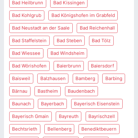
Bad Heilbrunn
Bad Kissingen
Bad Kohlgrub
Bad Königshofen im Grabfeld
Bad Neustadt an der Saale
Bad Reichenhall
Bad Staffelstein
Bad Steben
Bad Tölz
Bad Wiessee
Bad Windsheim
Bad Wörishofen
Baierbrunn
Baiersdorf
Baisweil
Balzhausen
Bamberg
Barbing
Bärnau
Bastheim
Baudenbach
Baunach
Bayerbach
Bayerisch Eisenstein
Bayerisch Gmain
Bayreuth
Bayrischzell
Bechtsrieth
Bellenberg
Benediktbeuern