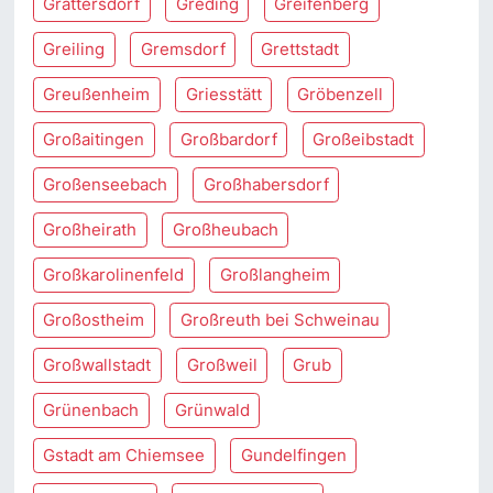
Grattersdorf
Greding
Greifenberg
Greiling
Gremsdorf
Grettstadt
Greußenheim
Griesstätt
Gröbenzell
Großaitingen
Großbardorf
Großeibstadt
Großenseebach
Großhabersdorf
Großheirath
Großheubach
Großkarolinenfeld
Großlangheim
Großostheim
Großreuth bei Schweinau
Großwallstadt
Großweil
Grub
Grünenbach
Grünwald
Gstadt am Chiemsee
Gundelfingen