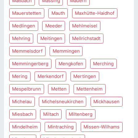
Maßbach
Massing
Mauern
Mauerstetten
Mauth
Maxhütte-Haidhof
Medlingen
Meeder
Mehlmeisel
Mehring
Meitingen
Mellrichstadt
Memmelsdorf
Memmingen
Memmingerberg
Mengkofen
Merching
Mering
Merkendorf
Mertingen
Mespelbrunn
Metten
Mettenheim
Michelau
Michelsneukirchen
Mickhausen
Miesbach
Miltach
Miltenberg
Mindelheim
Mintraching
Missen-Wilhams