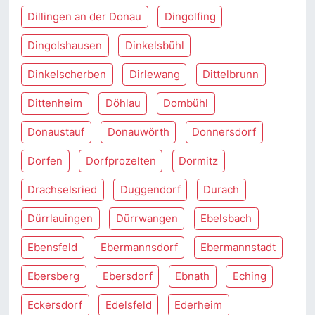
Dillingen an der Donau
Dingolfing
Dingolshausen
Dinkelsbühl
Dinkelscherben
Dirlewang
Dittelbrunn
Dittenheim
Döhlau
Dombühl
Donaustauf
Donauwörth
Donnersdorf
Dorfen
Dorfprozelten
Dormitz
Drachselsried
Duggendorf
Durach
Dürrlauingen
Dürrwangen
Ebelsbach
Ebensfeld
Ebermannsdorf
Ebermannstadt
Ebersberg
Ebersdorf
Ebnath
Eching
Eckersdorf
Edelsfeld
Ederheim