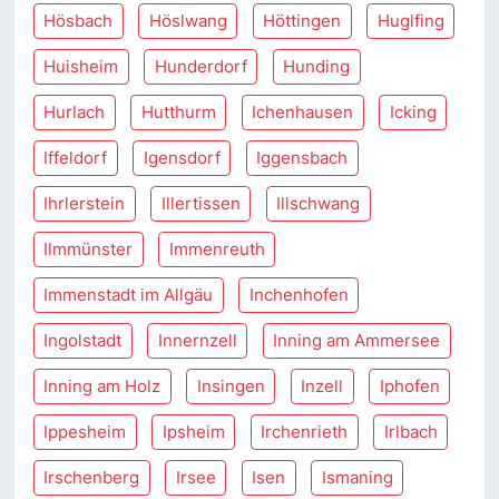
Hösbach
Höslwang
Höttingen
Huglfing
Huisheim
Hunderdorf
Hunding
Hurlach
Hutthurm
Ichenhausen
Icking
Iffeldorf
Igensdorf
Iggensbach
Ihrlerstein
Illertissen
Illschwang
Ilmmünster
Immenreuth
Immenstadt im Allgäu
Inchenhofen
Ingolstadt
Innernzell
Inning am Ammersee
Inning am Holz
Insingen
Inzell
Iphofen
Ippesheim
Ipsheim
Irchenrieth
Irlbach
Irschenberg
Irsee
Isen
Ismaning