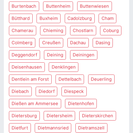
Burtenbach
Buttenheim
Buttenwiesen
Bütthard
Buxheim
Cadolzburg
Cham
Chamerau
Chieming
Chostlarn
Coburg
Colmberg
Creußen
Dachau
Dasing
Deggendorf
Deining
Deiningen
Deisenhausen
Denklingen
Dentlein am Forst
Dettelbach
Deuerling
Diebach
Diedorf
Diespeck
Dießen am Ammersee
Dietenhofen
Dietersburg
Dietersheim
Dieterskirchen
Dietfurt
Dietmannsried
Dietramszell