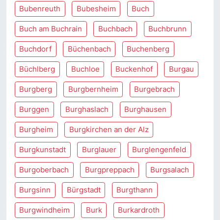
Bubenreuth
Bubesheim
Buch
Buch am Buchrain
Buchbach
Buchbrunn
Buchdorf
Büchenbach
Buchenberg
Büchlberg
Buchloe
Buckenhof
Burgau
Burgberg
Burgbernheim
Burgebrach
Burggen
Burghaslach
Burghausen
Burgheim
Burgkirchen an der Alz
Burgkunstadt
Burglauer
Burglengenfeld
Burgoberbach
Burgpreppach
Burgsalach
Burgsinn
Bürgstadt
Burgthann
Burgwindheim
Burk
Burkardroth