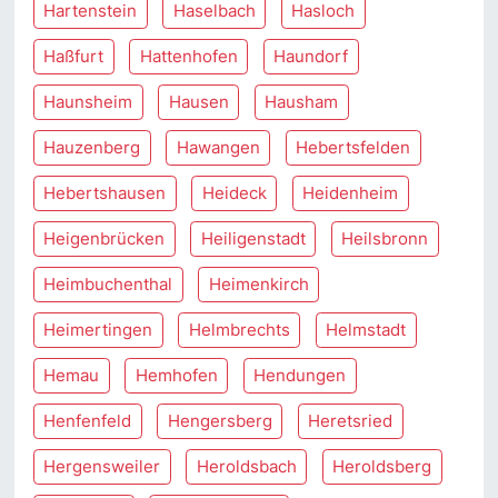
Hartenstein
Haselbach
Hasloch
Haßfurt
Hattenhofen
Haundorf
Haunsheim
Hausen
Hausham
Hauzenberg
Hawangen
Hebertsfelden
Hebertshausen
Heideck
Heidenheim
Heigenbrücken
Heiligenstadt
Heilsbronn
Heimbuchenthal
Heimenkirch
Heimertingen
Helmbrechts
Helmstadt
Hemau
Hemhofen
Hendungen
Henfenfeld
Hengersberg
Heretsried
Hergensweiler
Heroldsbach
Heroldsberg