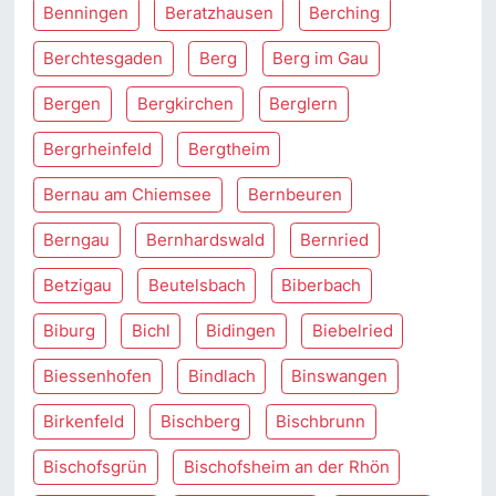
Benningen
Beratzhausen
Berching
Berchtesgaden
Berg
Berg im Gau
Bergen
Bergkirchen
Berglern
Bergrheinfeld
Bergtheim
Bernau am Chiemsee
Bernbeuren
Berngau
Bernhardswald
Bernried
Betzigau
Beutelsbach
Biberbach
Biburg
Bichl
Bidingen
Biebelried
Biessenhofen
Bindlach
Binswangen
Birkenfeld
Bischberg
Bischbrunn
Bischofsgrün
Bischofsheim an der Rhön