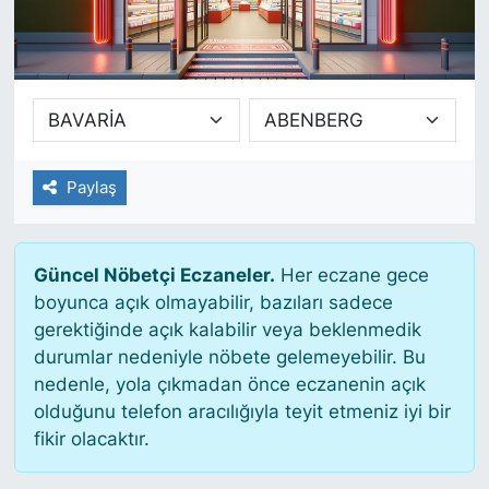
SİYASET
SAĞLIK
Paylaş
Güncel Nöbetçi Eczaneler.
Her eczane gece
boyunca açık olmayabilir, bazıları sadece
gerektiğinde açık kalabilir veya beklenmedik
durumlar nedeniyle nöbete gelemeyebilir. Bu
nedenle, yola çıkmadan önce eczanenin açık
olduğunu telefon aracılığıyla teyit etmeniz iyi bir
fikir olacaktır.