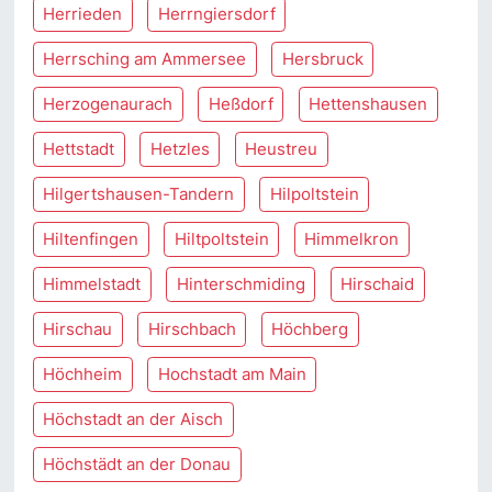
Herrieden
Herrngiersdorf
Herrsching am Ammersee
Hersbruck
Herzogenaurach
Heßdorf
Hettenshausen
Hettstadt
Hetzles
Heustreu
Hilgertshausen-Tandern
Hilpoltstein
Hiltenfingen
Hiltpoltstein
Himmelkron
Himmelstadt
Hinterschmiding
Hirschaid
Hirschau
Hirschbach
Höchberg
Höchheim
Hochstadt am Main
Höchstadt an der Aisch
Höchstädt an der Donau