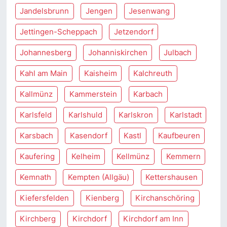
Jandelsbrunn
Jengen
Jesenwang
Jettingen-Scheppach
Jetzendorf
Johannesberg
Johanniskirchen
Julbach
Kahl am Main
Kaisheim
Kalchreuth
Kallmünz
Kammerstein
Karbach
Karlsfeld
Karlshuld
Karlskron
Karlstadt
Karsbach
Kasendorf
Kastl
Kaufbeuren
Kaufering
Kelheim
Kellmünz
Kemmern
Kemnath
Kempten (Allgäu)
Kettershausen
Kiefersfelden
Kienberg
Kirchanschöring
Kirchberg
Kirchdorf
Kirchdorf am Inn