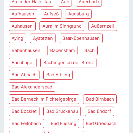
Au in der Hallertau
Aub
Auerbach
Aufhausen
Aufseß
Augsburg
Auhausen
Aura im Sinngrund
Außernzell
Aying
Aystetten
Baar-Ebenhausen
Babenhausen
Babensham
Bach
Bachhagel
Bächingen an der Brenz
Bad Abbach
Bad Aibling
Bad Alexandersbad
Bad Berneck im Fichtelgebirge
Bad Birnbach
Bad Bocklet
Bad Brückenau
Bad Endorf
Bad Feilnbach
Bad Füssing
Bad Griesbach