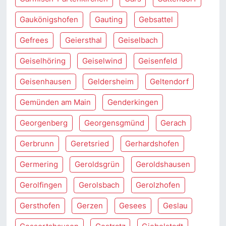
Gaukönigshofen
Gauting
Gebsattel
Gefrees
Geiersthal
Geiselbach
Geiselhöring
Geiselwind
Geisenfeld
Geisenhausen
Geldersheim
Geltendorf
Gemünden am Main
Genderkingen
Georgenberg
Georgensgmünd
Gerach
Gerbrunn
Geretsried
Gerhardshofen
Germering
Geroldsgrün
Geroldshausen
Gerolfingen
Gerolsbach
Gerolzhofen
Gersthofen
Gerzen
Gesees
Geslau