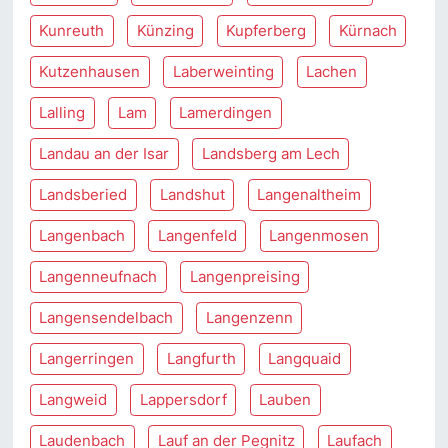
Kunreuth
Künzing
Kupferberg
Kürnach
Kutzenhausen
Laberweinting
Lachen
Lalling
Lam
Lamerdingen
Landau an der Isar
Landsberg am Lech
Landsberied
Landshut
Langenaltheim
Langenbach
Langenfeld
Langenmosen
Langenneufnach
Langenpreising
Langensendelbach
Langenzenn
Langerringen
Langfurth
Langquaid
Langweid
Lappersdorf
Lauben
Laudenbach
Lauf an der Pegnitz
Laufach