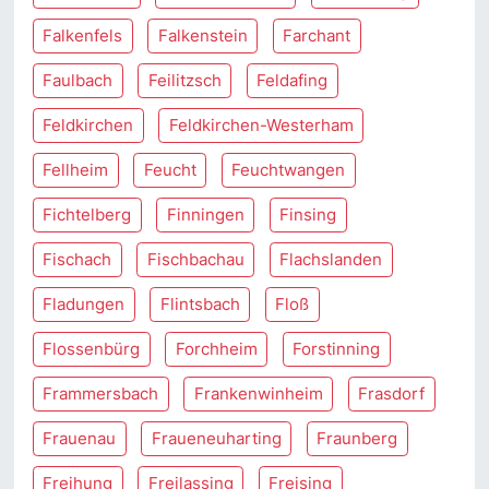
Falkenfels
Falkenstein
Farchant
Faulbach
Feilitzsch
Feldafing
Feldkirchen
Feldkirchen-Westerham
Fellheim
Feucht
Feuchtwangen
Fichtelberg
Finningen
Finsing
Fischach
Fischbachau
Flachslanden
Fladungen
Flintsbach
Floß
Flossenbürg
Forchheim
Forstinning
Frammersbach
Frankenwinheim
Frasdorf
Frauenau
Fraueneuharting
Fraunberg
Freihung
Freilassing
Freising