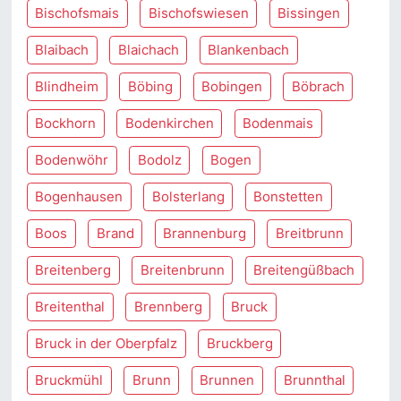
Bischofsmais
Bischofswiesen
Bissingen
Blaibach
Blaichach
Blankenbach
Blindheim
Böbing
Bobingen
Böbrach
Bockhorn
Bodenkirchen
Bodenmais
Bodenwöhr
Bodolz
Bogen
Bogenhausen
Bolsterlang
Bonstetten
Boos
Brand
Brannenburg
Breitbrunn
Breitenberg
Breitenbrunn
Breitengüßbach
Breitenthal
Brennberg
Bruck
Bruck in der Oberpfalz
Bruckberg
Bruckmühl
Brunn
Brunnen
Brunnthal