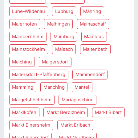
Luhe-Wildenau
Lupburg
Mähring
Maierhöfen
Maihingen
Mainaschaff
Mainbernheim
Mainburg
Mainleus
Mainstockheim
Maisach
Maitenbeth
Malching
Malgersdorf
Mallersdorf-Pfaffenberg
Mammendorf
Mamming
Manching
Mantel
Margetshöchheim
Mariaposching
Marklkofen
Markt Berolzheim
Markt Bibart
Markt Einersheim
Markt Erlbach
Markt Indersdorf
Markt Nordheim