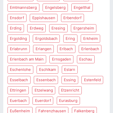
Emtmannsberg
Engelsberg
Engelthal
Ensdorf
Eppishausen
Erbendorf
Erding
Erdweg
Eresing
Ergersheim
Ergolding
Ergoldsbach
Ering
Erkheim
Erlabrunn
Erlangen
Erlbach
Erlenbach
Erlenbach am Main
Ernsgaden
Eschau
Eschenlohe
Eschlkam
Eslarn
Esselbach
Essenbach
Essing
Estenfeld
Ettringen
Etzelwang
Etzenricht
Euerbach
Euerdorf
Eurasburg
Eußenheim
Fahrenzhausen
Falkenberg