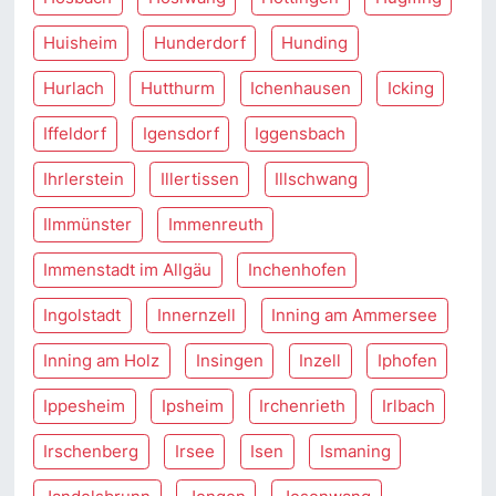
Huisheim
Hunderdorf
Hunding
Hurlach
Hutthurm
Ichenhausen
Icking
Iffeldorf
Igensdorf
Iggensbach
Ihrlerstein
Illertissen
Illschwang
Ilmmünster
Immenreuth
Immenstadt im Allgäu
Inchenhofen
Ingolstadt
Innernzell
Inning am Ammersee
Inning am Holz
Insingen
Inzell
Iphofen
Ippesheim
Ipsheim
Irchenrieth
Irlbach
Irschenberg
Irsee
Isen
Ismaning