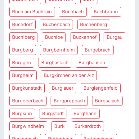
Buch am Buchrain
Buchbach
Buchbrunn
Buchdorf
Büchenbach
Buchenberg
Büchlberg
Buchloe
Buckenhof
Burgau
Burgberg
Burgbernheim
Burgebrach
Burggen
Burghaslach
Burghausen
Burgheim
Burgkirchen an der Alz
Burgkunstadt
Burglauer
Burglengenfeld
Burgoberbach
Burgpreppach
Burgsalach
Burgsinn
Bürgstadt
Burgthann
Burgwindheim
Burk
Burkardroth
Burtenbach
Buttenheim
Buttenwiesen