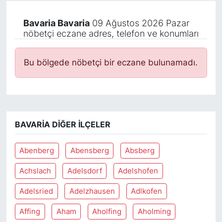
Bavaria Bavaria
09 Ağustos 2026 Pazar
nöbetçi eczane adres, telefon ve konumları
Bu bölgede nöbetçi bir eczane bulunamadı.
BAVARIA DIĞER İLÇELER
Abenberg
Abensberg
Absberg
Achslach
Adelsdorf
Adelshofen
Adelsried
Adelzhausen
Adlkofen
Affing
Aham
Aholfing
Aholming