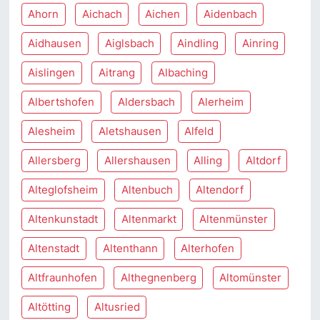
Ahorn
Aichach
Aichen
Aidenbach
Aidhausen
Aiglsbach
Aindling
Ainring
Aislingen
Aitrang
Albaching
Albertshofen
Aldersbach
Alerheim
Alesheim
Aletshausen
Alfeld
Allersberg
Allershausen
Alling
Altdorf
Alteglofsheim
Altenbuch
Altendorf
Altenkunstadt
Altenmarkt
Altenmünster
Altenstadt
Altenthann
Alterhofen
Altfraunhofen
Althegnenberg
Altomünster
Altötting
Altusried