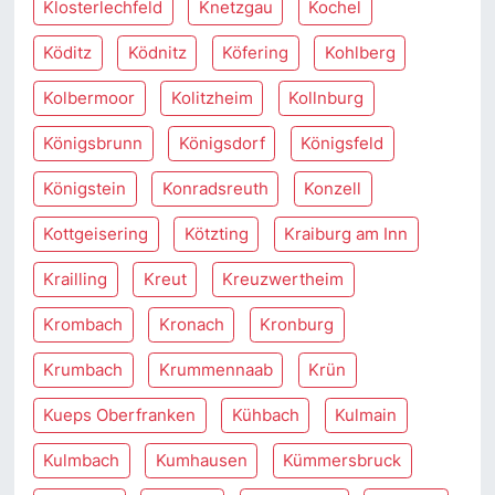
Klosterlechfeld
Knetzgau
Kochel
Köditz
Ködnitz
Köfering
Kohlberg
Kolbermoor
Kolitzheim
Kollnburg
Königsbrunn
Königsdorf
Königsfeld
Königstein
Konradsreuth
Konzell
Kottgeisering
Kötzting
Kraiburg am Inn
Krailling
Kreut
Kreuzwertheim
Krombach
Kronach
Kronburg
Krumbach
Krummennaab
Krün
Kueps Oberfranken
Kühbach
Kulmain
Kulmbach
Kumhausen
Kümmersbruck