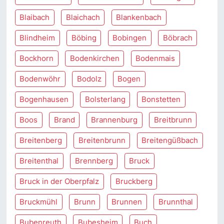
Blaibach
Blaichach
Blankenbach
Blindheim
Böbing
Bobingen
Böbrach
Bockhorn
Bodenkirchen
Bodenmais
Bodenwöhr
Bodolz
Bogen
Bogenhausen
Bolsterlang
Bonstetten
Boos
Brand
Brannenburg
Breitbrunn
Breitenberg
Breitenbrunn
Breitengüßbach
Breitenthal
Brennberg
Bruck
Bruck in der Oberpfalz
Bruckberg
Bruckmühl
Brunn
Brunnen
Brunnthal
Bubenreuth
Bubesheim
Buch