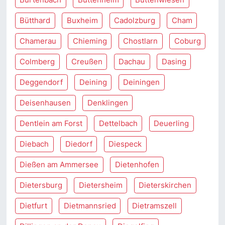
Bütthard
Buxheim
Cadolzburg
Cham
Chamerau
Chieming
Chostlarn
Coburg
Colmberg
Creußen
Dachau
Dasing
Deggendorf
Deining
Deiningen
Deisenhausen
Denklingen
Dentlein am Forst
Dettelbach
Deuerling
Diebach
Diedorf
Diespeck
Dießen am Ammersee
Dietenhofen
Dietersburg
Dietersheim
Dieterskirchen
Dietfurt
Dietmannsried
Dietramszell