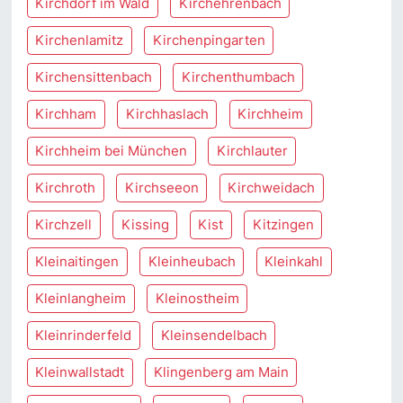
Kirchdorf im Wald
Kirchehrenbach
Kirchenlamitz
Kirchenpingarten
Kirchensittenbach
Kirchenthumbach
Kirchham
Kirchhaslach
Kirchheim
Kirchheim bei München
Kirchlauter
Kirchroth
Kirchseeon
Kirchweidach
Kirchzell
Kissing
Kist
Kitzingen
Kleinaitingen
Kleinheubach
Kleinkahl
Kleinlangheim
Kleinostheim
Kleinrinderfeld
Kleinsendelbach
Kleinwallstadt
Klingenberg am Main