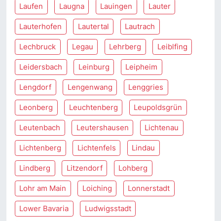
Laufen
Laugna
Lauingen
Lauter
Lauterhofen
Lautertal
Lautrach
Lechbruck
Legau
Lehrberg
Leiblfing
Leidersbach
Leinburg
Leipheim
Lengdorf
Lengenwang
Lenggries
Leonberg
Leuchtenberg
Leupoldsgrün
Leutenbach
Leutershausen
Lichtenau
Lichtenberg
Lichtenfels
Lindau
Lindberg
Litzendorf
Lohberg
Lohr am Main
Loiching
Lonnerstadt
Lower Bavaria
Ludwigsstadt