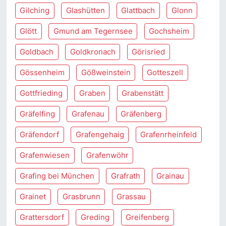
Gilching
Glashütten
Glattbach
Glonn
Glött
Gmund am Tegernsee
Gochsheim
Goldbach
Goldkronach
Görisried
Gössenheim
Gößweinstein
Gotteszell
Gottfrieding
Graben
Grabenstätt
Gräfelfing
Grafenau
Gräfenberg
Gräfendorf
Grafengehaig
Grafenrheinfeld
Grafenwiesen
Grafenwöhr
Grafing bei München
Grafrath
Grainau
Grainet
Grasbrunn
Grassau
Grattersdorf
Greding
Greifenberg