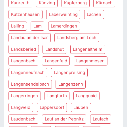
Kunreuth
Künzing
Kupferberg
Kürnach
Kutzenhausen
Laberweinting
Lachen
Lalling
Lam
Lamerdingen
Landau an der Isar
Landsberg am Lech
Landsberied
Landshut
Langenaltheim
Langenbach
Langenfeld
Langenmosen
Langenneufnach
Langenpreising
Langensendelbach
Langenzenn
Langerringen
Langfurth
Langquaid
Langweid
Lappersdorf
Lauben
Laudenbach
Lauf an der Pegnitz
Laufach