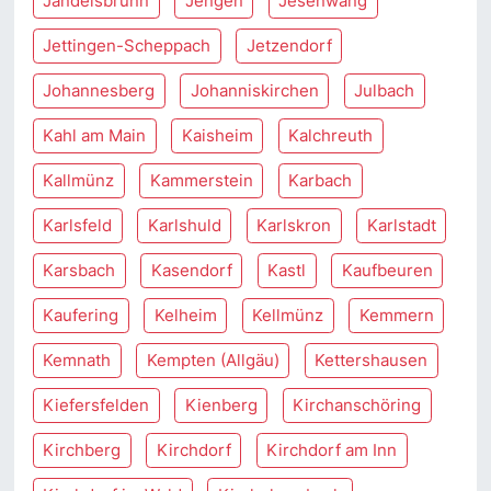
Jandelsbrunn
Jengen
Jesenwang
Jettingen-Scheppach
Jetzendorf
Johannesberg
Johanniskirchen
Julbach
Kahl am Main
Kaisheim
Kalchreuth
Kallmünz
Kammerstein
Karbach
Karlsfeld
Karlshuld
Karlskron
Karlstadt
Karsbach
Kasendorf
Kastl
Kaufbeuren
Kaufering
Kelheim
Kellmünz
Kemmern
Kemnath
Kempten (Allgäu)
Kettershausen
Kiefersfelden
Kienberg
Kirchanschöring
Kirchberg
Kirchdorf
Kirchdorf am Inn