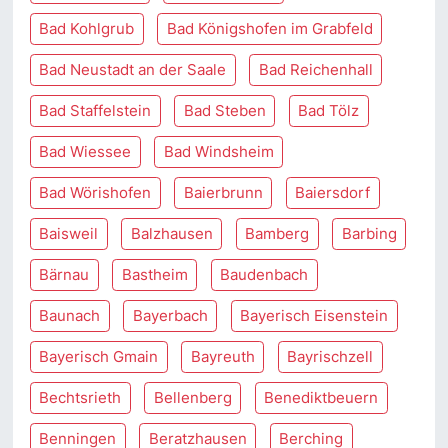
Bad Kohlgrub
Bad Königshofen im Grabfeld
Bad Neustadt an der Saale
Bad Reichenhall
Bad Staffelstein
Bad Steben
Bad Tölz
Bad Wiessee
Bad Windsheim
Bad Wörishofen
Baierbrunn
Baiersdorf
Baisweil
Balzhausen
Bamberg
Barbing
Bärnau
Bastheim
Baudenbach
Baunach
Bayerbach
Bayerisch Eisenstein
Bayerisch Gmain
Bayreuth
Bayrischzell
Bechtsrieth
Bellenberg
Benediktbeuern
Benningen
Beratzhausen
Berching