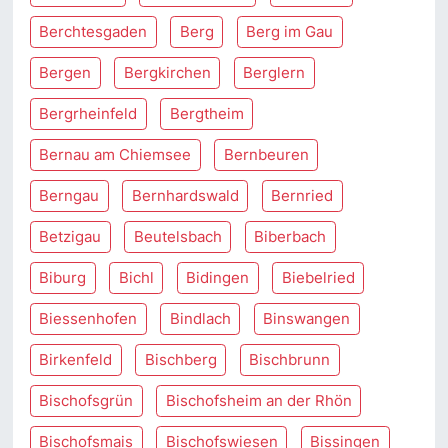
Berchtesgaden
Berg
Berg im Gau
Bergen
Bergkirchen
Berglern
Bergrheinfeld
Bergtheim
Bernau am Chiemsee
Bernbeuren
Berngau
Bernhardswald
Bernried
Betzigau
Beutelsbach
Biberbach
Biburg
Bichl
Bidingen
Biebelried
Biessenhofen
Bindlach
Binswangen
Birkenfeld
Bischberg
Bischbrunn
Bischofsgrün
Bischofsheim an der Rhön
Bischofsmais
Bischofswiesen
Bissingen