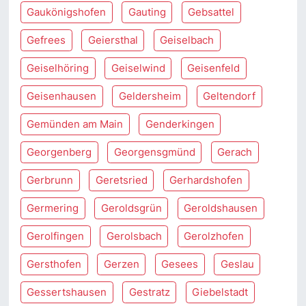
Gaukönigshofen
Gauting
Gebsattel
Gefrees
Geiersthal
Geiselbach
Geiselhöring
Geiselwind
Geisenfeld
Geisenhausen
Geldersheim
Geltendorf
Gemünden am Main
Genderkingen
Georgenberg
Georgensgmünd
Gerach
Gerbrunn
Geretsried
Gerhardshofen
Germering
Geroldsgrün
Geroldshausen
Gerolfingen
Gerolsbach
Gerolzhofen
Gersthofen
Gerzen
Gesees
Geslau
Gessertshausen
Gestratz
Giebelstadt