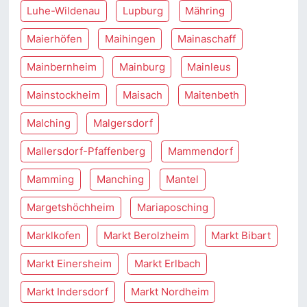
Luhe-Wildenau
Lupburg
Mähring
Maierhöfen
Maihingen
Mainaschaff
Mainbernheim
Mainburg
Mainleus
Mainstockheim
Maisach
Maitenbeth
Malching
Malgersdorf
Mallersdorf-Pfaffenberg
Mammendorf
Mamming
Manching
Mantel
Margetshöchheim
Mariaposching
Marklkofen
Markt Berolzheim
Markt Bibart
Markt Einersheim
Markt Erlbach
Markt Indersdorf
Markt Nordheim