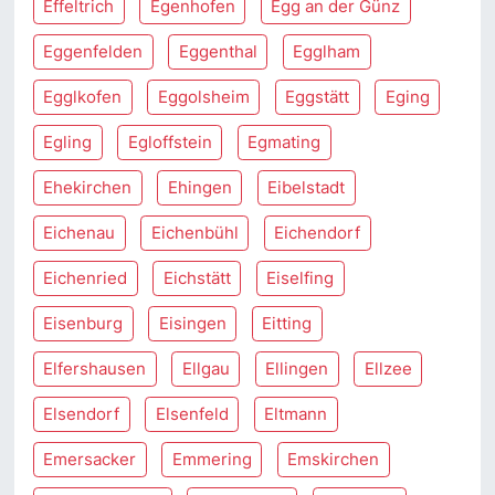
Effeltrich
Egenhofen
Egg an der Günz
Eggenfelden
Eggenthal
Egglham
Egglkofen
Eggolsheim
Eggstätt
Eging
Egling
Egloffstein
Egmating
Ehekirchen
Ehingen
Eibelstadt
Eichenau
Eichenbühl
Eichendorf
Eichenried
Eichstätt
Eiselfing
Eisenburg
Eisingen
Eitting
Elfershausen
Ellgau
Ellingen
Ellzee
Elsendorf
Elsenfeld
Eltmann
Emersacker
Emmering
Emskirchen