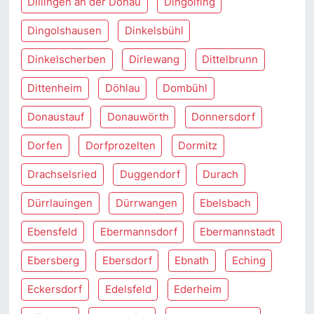
Dillingen an der Donau
Dingolfing
Dingolshausen
Dinkelsbühl
Dinkelscherben
Dirlewang
Dittelbrunn
Dittenheim
Döhlau
Dombühl
Donaustauf
Donauwörth
Donnersdorf
Dorfen
Dorfprozelten
Dormitz
Drachselsried
Duggendorf
Durach
Dürrlauingen
Dürrwangen
Ebelsbach
Ebensfeld
Ebermannsdorf
Ebermannstadt
Ebersberg
Ebersdorf
Ebnath
Eching
Eckersdorf
Edelsfeld
Ederheim