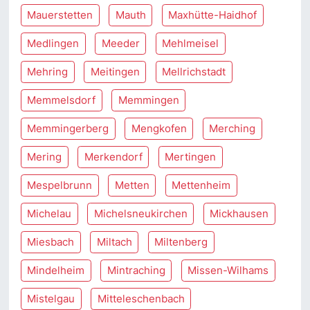
Mauerstetten
Mauth
Maxhütte-Haidhof
Medlingen
Meeder
Mehlmeisel
Mehring
Meitingen
Mellrichstadt
Memmelsdorf
Memmingen
Memmingerberg
Mengkofen
Merching
Mering
Merkendorf
Mertingen
Mespelbrunn
Metten
Mettenheim
Michelau
Michelsneukirchen
Mickhausen
Miesbach
Miltach
Miltenberg
Mindelheim
Mintraching
Missen-Wilhams
Mistelgau
Mitteleschenbach