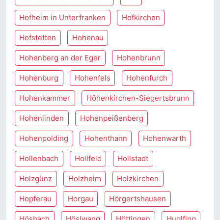
Hofheim in Unterfranken
Hofkirchen
Hofstetten
Hohenau
Hohenberg an der Eger
Hohenbrunn
Hohenburg
Hohenfels
Hohenfurch
Hohenkammer
Höhenkirchen-Siegertsbrunn
Hohenlinden
Hohenpeißenberg
Hohenpolding
Hohenthann
Hohenwarth
Hollenbach
Hollfeld
Hollstadt
Holzgünz
Holzheim
Holzkirchen
Hopferau
Horgau
Hörgertshausen
Hösbach
Höslwang
Höttingen
Huglfing