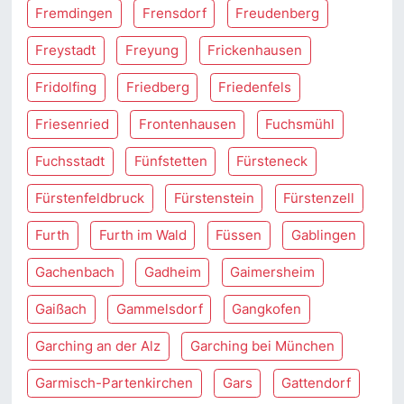
Fremdingen
Frensdorf
Freudenberg
Freystadt
Freyung
Frickenhausen
Fridolfing
Friedberg
Friedenfels
Friesenried
Frontenhausen
Fuchsmühl
Fuchsstadt
Fünfstetten
Fürsteneck
Fürstenfeldbruck
Fürstenstein
Fürstenzell
Furth
Furth im Wald
Füssen
Gablingen
Gachenbach
Gadheim
Gaimersheim
Gaißach
Gammelsdorf
Gangkofen
Garching an der Alz
Garching bei München
Garmisch-Partenkirchen
Gars
Gattendorf