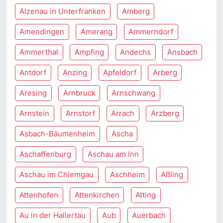
Alzenau in Unterfranken
Amberg
Amendingen
Amerang
Ammerndorf
Ammerthal
Ampfing
Andechs
Ansbach
Antdorf
Anzing
Apfeldorf
Arberg
Aresing
Arnbruck
Arnschwang
Arnstein
Arnstorf
Arrach
Arzberg
Asbach-Bäumenheim
Ascha
Aschaffenburg
Aschau am Inn
Aschau im Chiemgau
Aschheim
Aßling
Attenhofen
Attenkirchen
Atting
Au in der Hallertau
Aub
Auerbach