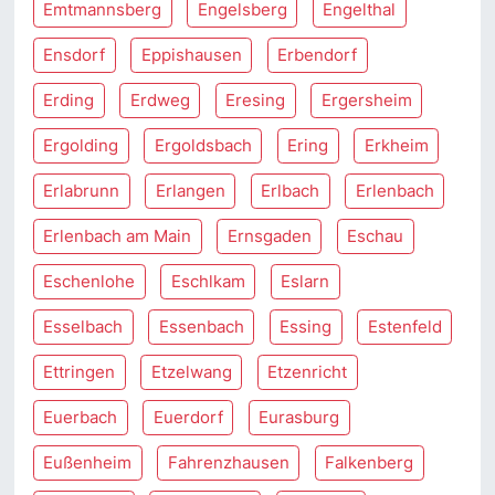
Emtmannsberg
Engelsberg
Engelthal
Ensdorf
Eppishausen
Erbendorf
Erding
Erdweg
Eresing
Ergersheim
Ergolding
Ergoldsbach
Ering
Erkheim
Erlabrunn
Erlangen
Erlbach
Erlenbach
Erlenbach am Main
Ernsgaden
Eschau
Eschenlohe
Eschlkam
Eslarn
Esselbach
Essenbach
Essing
Estenfeld
Ettringen
Etzelwang
Etzenricht
Euerbach
Euerdorf
Eurasburg
Eußenheim
Fahrenzhausen
Falkenberg