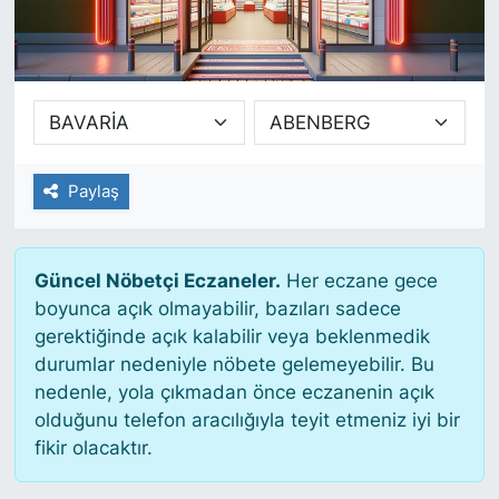
SİYASET
SAĞLIK
Paylaş
Güncel Nöbetçi Eczaneler.
Her eczane gece
boyunca açık olmayabilir, bazıları sadece
gerektiğinde açık kalabilir veya beklenmedik
durumlar nedeniyle nöbete gelemeyebilir. Bu
nedenle, yola çıkmadan önce eczanenin açık
olduğunu telefon aracılığıyla teyit etmeniz iyi bir
fikir olacaktır.