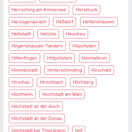
Herrsching am Ammersee
Hersbruck
Herzogenaurach
Heßdorf
Hettenshausen
Hettstadt
Hetzles
Heustreu
Hilgertshausen-Tandern
Hilpoltstein
Hiltenfingen
Hiltpoltstein
Himmelkron
Himmelstadt
Hinterschmiding
Hirschaid
Hirschau
Hirschbach
Höchberg
Höchheim
Hochstadt am Main
Höchstadt an der Aisch
Höchstädt an der Donau
Höchstädt bei Thiersheim
Hof