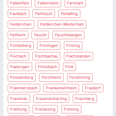
Falkenfels
Falkenstein
Farchant
Faulbach
Feilitzsch
Feldafing
Feldkirchen
Feldkirchen-Westerham
Fellheim
Feucht
Feuchtwangen
Fichtelberg
Finningen
Finsing
Fischach
Fischbachau
Flachslanden
Fladungen
Flintsbach
Floß
Flossenbürg
Forchheim
Forstinning
Frammersbach
Frankenwinheim
Frasdorf
Frauenau
Fraueneuharting
Fraunberg
Freihung
Freilassing
Freising