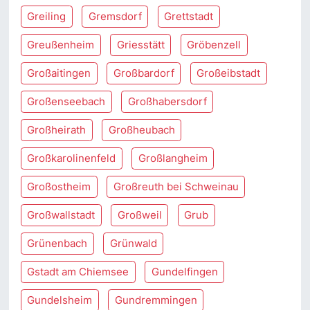
Greiling
Gremsdorf
Grettstadt
Greußenheim
Griesstätt
Gröbenzell
Großaitingen
Großbardorf
Großeibstadt
Großenseebach
Großhabersdorf
Großheirath
Großheubach
Großkarolinenfeld
Großlangheim
Großostheim
Großreuth bei Schweinau
Großwallstadt
Großweil
Grub
Grünenbach
Grünwald
Gstadt am Chiemsee
Gundelfingen
Gundelsheim
Gundremmingen