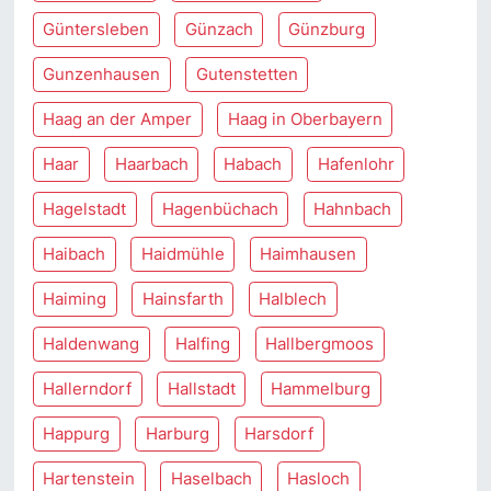
Güntersleben
Günzach
Günzburg
Gunzenhausen
Gutenstetten
Haag an der Amper
Haag in Oberbayern
Haar
Haarbach
Habach
Hafenlohr
Hagelstadt
Hagenbüchach
Hahnbach
Haibach
Haidmühle
Haimhausen
Haiming
Hainsfarth
Halblech
Haldenwang
Halfing
Hallbergmoos
Hallerndorf
Hallstadt
Hammelburg
Happurg
Harburg
Harsdorf
Hartenstein
Haselbach
Hasloch