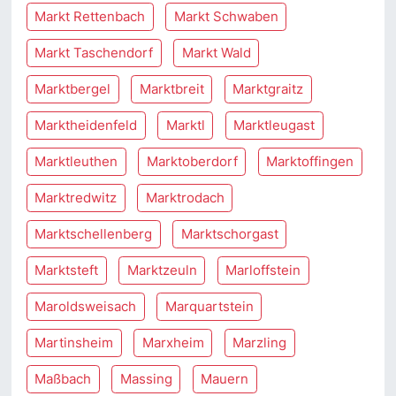
Markt Rettenbach
Markt Schwaben
Markt Taschendorf
Markt Wald
Marktbergel
Marktbreit
Marktgraitz
Marktheidenfeld
Marktl
Marktleugast
Marktleuthen
Marktoberdorf
Marktoffingen
Marktredwitz
Marktrodach
Marktschellenberg
Marktschorgast
Marktsteft
Marktzeuln
Marloffstein
Maroldsweisach
Marquartstein
Martinsheim
Marxheim
Marzling
Maßbach
Massing
Mauern