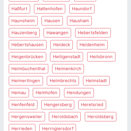
Haßfurt
Hattenhofen
Haundorf
Haunsheim
Hausen
Hausham
Hauzenberg
Hawangen
Hebertsfelden
Hebertshausen
Heideck
Heidenheim
Heigenbrücken
Heiligenstadt
Heilsbronn
Heimbuchenthal
Heimenkirch
Heimertingen
Helmbrechts
Helmstadt
Hemau
Hemhofen
Hendungen
Henfenfeld
Hengersberg
Heretsried
Hergensweiler
Heroldsbach
Heroldsberg
Herrieden
Herrngiersdorf