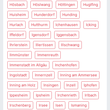
Hösbach
Höslwang
Höttingen
Huglfing
Huisheim
Hunderdorf
Hunding
Hurlach
Hutthurm
Ichenhausen
Icking
Iffeldorf
Igensdorf
Iggensbach
Ihrlerstein
Illertissen
Illschwang
Ilmmünster
Immenreuth
Immenstadt im Allgäu
Inchenhofen
Ingolstadt
Innernzell
Inning am Ammersee
Inning am Holz
Insingen
Inzell
Iphofen
Ippesheim
Ipsheim
Irchenrieth
Irlbach
Irschenberg
Irsee
Isen
Ismaning