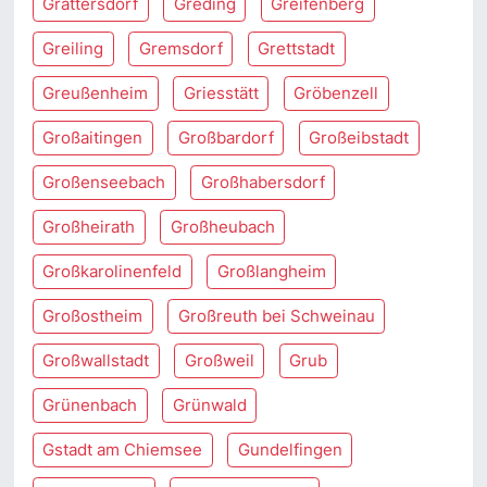
Grattersdorf
Greding
Greifenberg
Greiling
Gremsdorf
Grettstadt
Greußenheim
Griesstätt
Gröbenzell
Großaitingen
Großbardorf
Großeibstadt
Großenseebach
Großhabersdorf
Großheirath
Großheubach
Großkarolinenfeld
Großlangheim
Großostheim
Großreuth bei Schweinau
Großwallstadt
Großweil
Grub
Grünenbach
Grünwald
Gstadt am Chiemsee
Gundelfingen