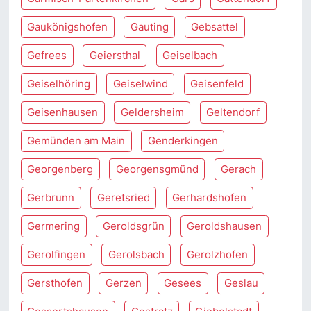
Gaukönigshofen
Gauting
Gebsattel
Gefrees
Geiersthal
Geiselbach
Geiselhöring
Geiselwind
Geisenfeld
Geisenhausen
Geldersheim
Geltendorf
Gemünden am Main
Genderkingen
Georgenberg
Georgensgmünd
Gerach
Gerbrunn
Geretsried
Gerhardshofen
Germering
Geroldsgrün
Geroldshausen
Gerolfingen
Gerolsbach
Gerolzhofen
Gersthofen
Gerzen
Gesees
Geslau