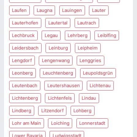
Laufen
Laugna
Lauingen
Lauter
Lauterhofen
Lautertal
Lautrach
Lechbruck
Legau
Lehrberg
Leiblfing
Leidersbach
Leinburg
Leipheim
Lengdorf
Lengenwang
Lenggries
Leonberg
Leuchtenberg
Leupoldsgrün
Leutenbach
Leutershausen
Lichtenau
Lichtenberg
Lichtenfels
Lindau
Lindberg
Litzendorf
Lohberg
Lohr am Main
Loiching
Lonnerstadt
Lower Bavaria
Ludwigsstadt