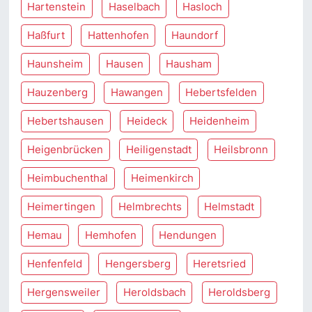
Hartenstein
Haselbach
Hasloch
Haßfurt
Hattenhofen
Haundorf
Haunsheim
Hausen
Hausham
Hauzenberg
Hawangen
Hebertsfelden
Hebertshausen
Heideck
Heidenheim
Heigenbrücken
Heiligenstadt
Heilsbronn
Heimbuchenthal
Heimenkirch
Heimertingen
Helmbrechts
Helmstadt
Hemau
Hemhofen
Hendungen
Henfenfeld
Hengersberg
Heretsried
Hergensweiler
Heroldsbach
Heroldsberg