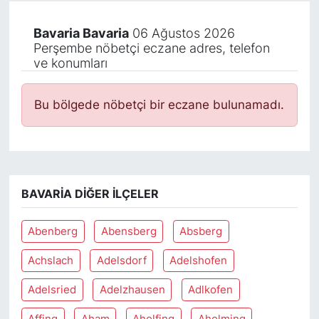
Bavaria Bavaria
06 Ağustos 2026
Perşembe nöbetçi eczane adres, telefon
ve konumları
Bu bölgede nöbetçi bir eczane bulunamadı.
BAVARIA DIĞER İLÇELER
Abenberg
Abensberg
Absberg
Achslach
Adelsdorf
Adelshofen
Adelsried
Adelzhausen
Adlkofen
Affing
Aham
Aholfing
Aholming