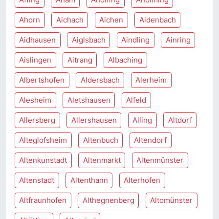
Ahorn
Aichach
Aichen
Aidenbach
Aidhausen
Aiglsbach
Aindling
Ainring
Aislingen
Aitrang
Albaching
Albertshofen
Aldersbach
Alerheim
Alesheim
Aletshausen
Alfeld
Allersberg
Allershausen
Alling
Altdorf
Alteglofsheim
Altenbuch
Altendorf
Altenkunstadt
Altenmarkt
Altenmünster
Altenstadt
Altenthann
Alterhofen
Altfraunhofen
Althegnenberg
Altomünster