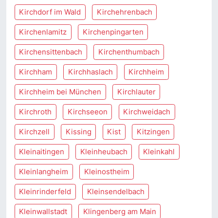
Kirchdorf im Wald
Kirchehrenbach
Kirchenlamitz
Kirchenpingarten
Kirchensittenbach
Kirchenthumbach
Kirchham
Kirchhaslach
Kirchheim
Kirchheim bei München
Kirchlauter
Kirchroth
Kirchseeon
Kirchweidach
Kirchzell
Kissing
Kist
Kitzingen
Kleinaitingen
Kleinheubach
Kleinkahl
Kleinlangheim
Kleinostheim
Kleinrinderfeld
Kleinsendelbach
Kleinwallstadt
Klingenberg am Main