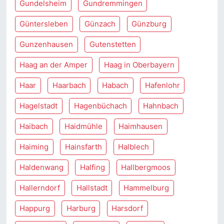
Gundelsheim
Gundremmingen
Güntersleben
Günzach
Günzburg
Gunzenhausen
Gutenstetten
Haag an der Amper
Haag in Oberbayern
Haar
Haarbach
Habach
Hafenlohr
Hagelstadt
Hagenbüchach
Hahnbach
Haibach
Haidmühle
Haimhausen
Haiming
Hainsfarth
Halblech
Haldenwang
Halfing
Hallbergmoos
Hallerndorf
Hallstadt
Hammelburg
Happurg
Harburg
Harsdorf