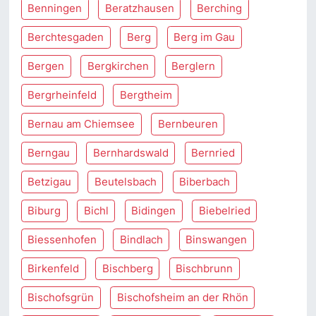
Benningen
Beratzhausen
Berching
Berchtesgaden
Berg
Berg im Gau
Bergen
Bergkirchen
Berglern
Bergrheinfeld
Bergtheim
Bernau am Chiemsee
Bernbeuren
Berngau
Bernhardswald
Bernried
Betzigau
Beutelsbach
Biberbach
Biburg
Bichl
Bidingen
Biebelried
Biessenhofen
Bindlach
Binswangen
Birkenfeld
Bischberg
Bischbrunn
Bischofsgrün
Bischofsheim an der Rhön