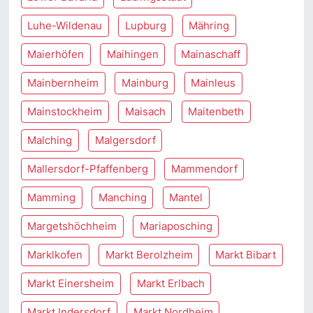
Luhe-Wildenau
Lupburg
Mähring
Maierhöfen
Maihingen
Mainaschaff
Mainbernheim
Mainburg
Mainleus
Mainstockheim
Maisach
Maitenbeth
Malching
Malgersdorf
Mallersdorf-Pfaffenberg
Mammendorf
Mamming
Manching
Mantel
Margetshöchheim
Mariaposching
Marklkofen
Markt Berolzheim
Markt Bibart
Markt Einersheim
Markt Erlbach
Markt Indersdorf
Markt Nordheim