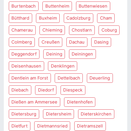
Burtenbach
Buttenheim
Buttenwiesen
Bütthard
Buxheim
Cadolzburg
Cham
Chamerau
Chieming
Chostlarn
Coburg
Colmberg
Creußen
Dachau
Dasing
Deggendorf
Deining
Deiningen
Deisenhausen
Denklingen
Dentlein am Forst
Dettelbach
Deuerling
Diebach
Diedorf
Diespeck
Dießen am Ammersee
Dietenhofen
Dietersburg
Dietersheim
Dieterskirchen
Dietfurt
Dietmannsried
Dietramszell