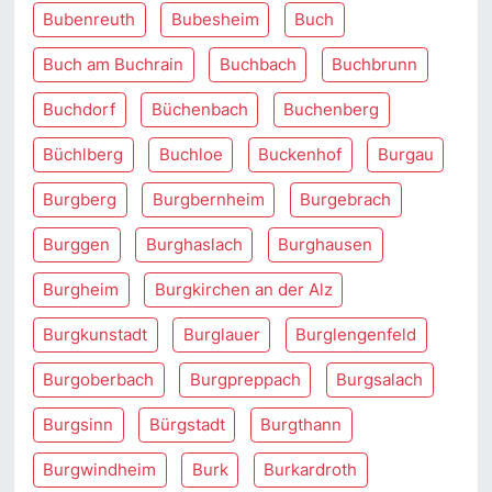
Bubenreuth
Bubesheim
Buch
Buch am Buchrain
Buchbach
Buchbrunn
Buchdorf
Büchenbach
Buchenberg
Büchlberg
Buchloe
Buckenhof
Burgau
Burgberg
Burgbernheim
Burgebrach
Burggen
Burghaslach
Burghausen
Burgheim
Burgkirchen an der Alz
Burgkunstadt
Burglauer
Burglengenfeld
Burgoberbach
Burgpreppach
Burgsalach
Burgsinn
Bürgstadt
Burgthann
Burgwindheim
Burk
Burkardroth