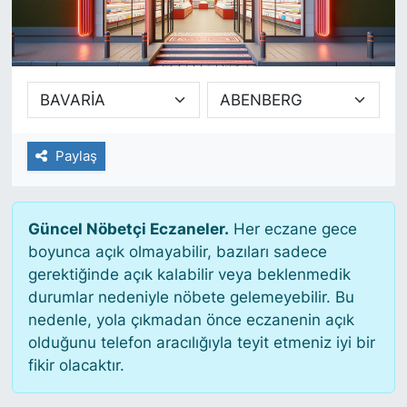
SİYASET
SAĞLIK
Paylaş
Güncel Nöbetçi Eczaneler.
Her eczane gece
boyunca açık olmayabilir, bazıları sadece
gerektiğinde açık kalabilir veya beklenmedik
durumlar nedeniyle nöbete gelemeyebilir. Bu
nedenle, yola çıkmadan önce eczanenin açık
olduğunu telefon aracılığıyla teyit etmeniz iyi bir
fikir olacaktır.