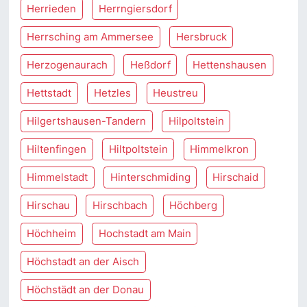
Herrieden
Herrngiersdorf
Herrsching am Ammersee
Hersbruck
Herzogenaurach
Heßdorf
Hettenshausen
Hettstadt
Hetzles
Heustreu
Hilgertshausen-Tandern
Hilpoltstein
Hiltenfingen
Hiltpoltstein
Himmelkron
Himmelstadt
Hinterschmiding
Hirschaid
Hirschau
Hirschbach
Höchberg
Höchheim
Hochstadt am Main
Höchstadt an der Aisch
Höchstädt an der Donau