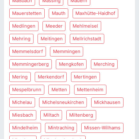
Maßbach
Massing
Mauern
Mauerstetten
Mauth
Maxhütte-Haidhof
Medlingen
Meeder
Mehlmeisel
Mehring
Meitingen
Mellrichstadt
Memmelsdorf
Memmingen
Memmingerberg
Mengkofen
Merching
Mering
Merkendorf
Mertingen
Mespelbrunn
Metten
Mettenheim
Michelau
Michelsneukirchen
Mickhausen
Miesbach
Miltach
Miltenberg
Mindelheim
Mintraching
Missen-Wilhams