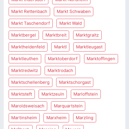
Markt Rettenbach
Markt Schwaben
Markt Taschendorf
Markt Wald
Marktbergel
Marktbreit
Marktgraitz
Marktheidenfeld
Marktl
Marktleugast
Marktleuthen
Marktoberdorf
Marktoffingen
Marktredwitz
Marktrodach
Marktschellenberg
Marktschorgast
Marktsteft
Marktzeuln
Marloffstein
Maroldsweisach
Marquartstein
Martinsheim
Marxheim
Marzling