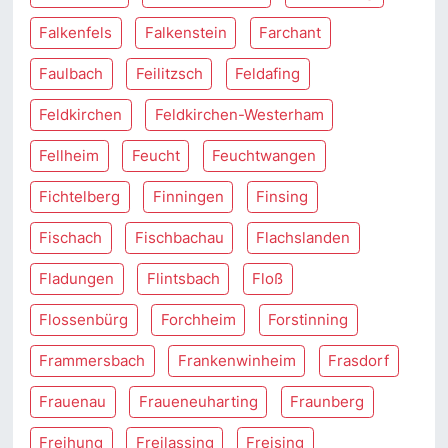
Falkenfels
Falkenstein
Farchant
Faulbach
Feilitzsch
Feldafing
Feldkirchen
Feldkirchen-Westerham
Fellheim
Feucht
Feuchtwangen
Fichtelberg
Finningen
Finsing
Fischach
Fischbachau
Flachslanden
Fladungen
Flintsbach
Floß
Flossenbürg
Forchheim
Forstinning
Frammersbach
Frankenwinheim
Frasdorf
Frauenau
Fraueneuharting
Fraunberg
Freihung
Freilassing
Freising