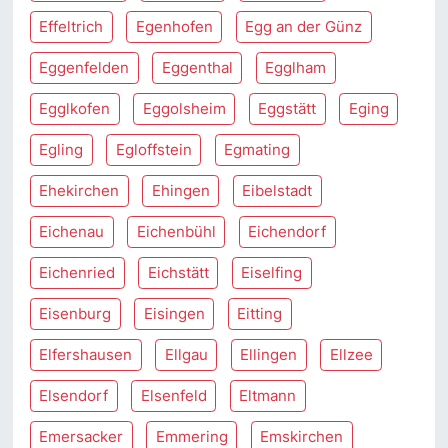
Effeltrich
Egenhofen
Egg an der Günz
Eggenfelden
Eggenthal
Egglham
Egglkofen
Eggolsheim
Eggstätt
Eging
Egling
Egloffstein
Egmating
Ehekirchen
Ehingen
Eibelstadt
Eichenau
Eichenbühl
Eichendorf
Eichenried
Eichstätt
Eiselfing
Eisenburg
Eisingen
Eitting
Elfershausen
Ellgau
Ellingen
Ellzee
Elsendorf
Elsenfeld
Eltmann
Emersacker
Emmering
Emskirchen