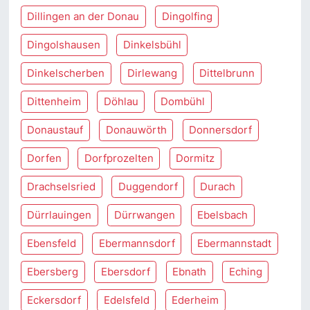
Dillingen an der Donau
Dingolfing
Dingolshausen
Dinkelsbühl
Dinkelscherben
Dirlewang
Dittelbrunn
Dittenheim
Döhlau
Dombühl
Donaustauf
Donauwörth
Donnersdorf
Dorfen
Dorfprozelten
Dormitz
Drachselsried
Duggendorf
Durach
Dürrlauingen
Dürrwangen
Ebelsbach
Ebensfeld
Ebermannsdorf
Ebermannstadt
Ebersberg
Ebersdorf
Ebnath
Eching
Eckersdorf
Edelsfeld
Ederheim