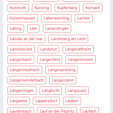
Kunreuth
Künzing
Kupferberg
Kürnach
Kutzenhausen
Laberweinting
Lachen
Lalling
Lam
Lamerdingen
Landau an der Isar
Landsberg am Lech
Landsberied
Landshut
Langenaltheim
Langenbach
Langenfeld
Langenmosen
Langenneufnach
Langenpreising
Langensendelbach
Langenzenn
Langerringen
Langfurth
Langquaid
Langweid
Lappersdorf
Lauben
Laudenbach
Lauf an der Pegnitz
Laufach