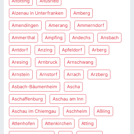
Altötting
Altusried
Alzenau in Unterfranken
Amberg
Amendingen
Amerang
Ammerndorf
Ammerthal
Ampfing
Andechs
Ansbach
Antdorf
Anzing
Apfeldorf
Arberg
Aresing
Arnbruck
Arnschwang
Arnstein
Arnstorf
Arrach
Arzberg
Asbach-Bäumenheim
Ascha
Aschaffenburg
Aschau am Inn
Aschau im Chiemgau
Aschheim
Aßling
Attenhofen
Attenkirchen
Atting