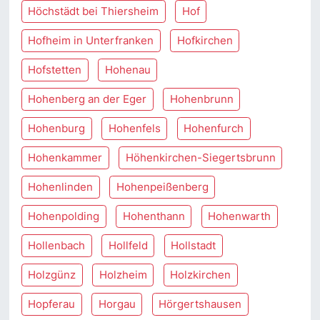
Höchstädt bei Thiersheim
Hof
Hofheim in Unterfranken
Hofkirchen
Hofstetten
Hohenau
Hohenberg an der Eger
Hohenbrunn
Hohenburg
Hohenfels
Hohenfurch
Hohenkammer
Höhenkirchen-Siegertsbrunn
Hohenlinden
Hohenpeißenberg
Hohenpolding
Hohenthann
Hohenwarth
Hollenbach
Hollfeld
Hollstadt
Holzgünz
Holzheim
Holzkirchen
Hopferau
Horgau
Hörgertshausen