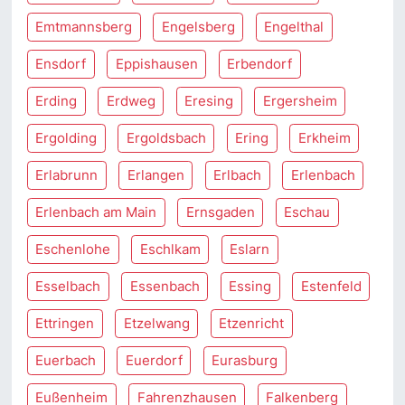
Emtmannsberg
Engelsberg
Engelthal
Ensdorf
Eppishausen
Erbendorf
Erding
Erdweg
Eresing
Ergersheim
Ergolding
Ergoldsbach
Ering
Erkheim
Erlabrunn
Erlangen
Erlbach
Erlenbach
Erlenbach am Main
Ernsgaden
Eschau
Eschenlohe
Eschlkam
Eslarn
Esselbach
Essenbach
Essing
Estenfeld
Ettringen
Etzelwang
Etzenricht
Euerbach
Euerdorf
Eurasburg
Eußenheim
Fahrenzhausen
Falkenberg