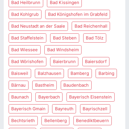
Bad Heilbrunn
Bad Kissingen
Bad Kohlgrub
Bad Königshofen im Grabfeld
Bad Neustadt an der Saale
Bad Reichenhall
Bad Staffelstein
Bad Steben
Bad Tölz
Bad Wiessee
Bad Windsheim
Bad Wörishofen
Baierbrunn
Baiersdorf
Baisweil
Balzhausen
Bamberg
Barbing
Bärnau
Bastheim
Baudenbach
Baunach
Bayerbach
Bayerisch Eisenstein
Bayerisch Gmain
Bayreuth
Bayrischzell
Bechtsrieth
Bellenberg
Benediktbeuern