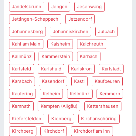
Jandelsbrunn
Jengen
Jesenwang
Jettingen-Scheppach
Jetzendorf
Johannesberg
Johanniskirchen
Julbach
Kahl am Main
Kaisheim
Kalchreuth
Kallmünz
Kammerstein
Karbach
Karlsfeld
Karlshuld
Karlskron
Karlstadt
Karsbach
Kasendorf
Kastl
Kaufbeuren
Kaufering
Kelheim
Kellmünz
Kemmern
Kemnath
Kempten (Allgäu)
Kettershausen
Kiefersfelden
Kienberg
Kirchanschöring
Kirchberg
Kirchdorf
Kirchdorf am Inn