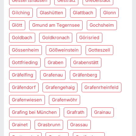
Gessertshausen
Gestratz
Giebelstadt
Gilching
Glashütten
Glattbach
Glonn
Glött
Gmund am Tegernsee
Gochsheim
Goldbach
Goldkronach
Görisried
Gössenheim
Gößweinstein
Gotteszell
Gottfrieding
Graben
Grabenstätt
Gräfelfing
Grafenau
Gräfenberg
Gräfendorf
Grafengehaig
Grafenrheinfeld
Grafenwiesen
Grafenwöhr
Grafing bei München
Grafrath
Grainau
Grainet
Grasbrunn
Grassau