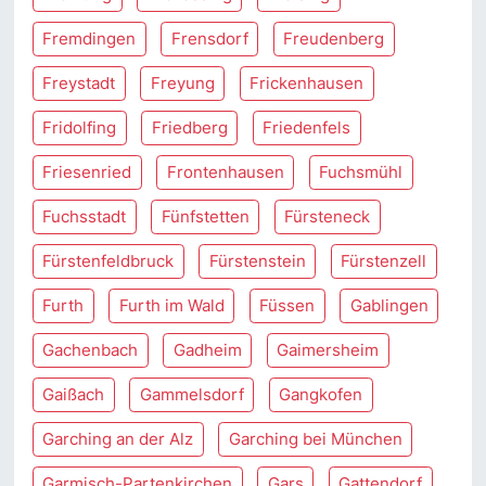
Fremdingen
Frensdorf
Freudenberg
Freystadt
Freyung
Frickenhausen
Fridolfing
Friedberg
Friedenfels
Friesenried
Frontenhausen
Fuchsmühl
Fuchsstadt
Fünfstetten
Fürsteneck
Fürstenfeldbruck
Fürstenstein
Fürstenzell
Furth
Furth im Wald
Füssen
Gablingen
Gachenbach
Gadheim
Gaimersheim
Gaißach
Gammelsdorf
Gangkofen
Garching an der Alz
Garching bei München
Garmisch-Partenkirchen
Gars
Gattendorf