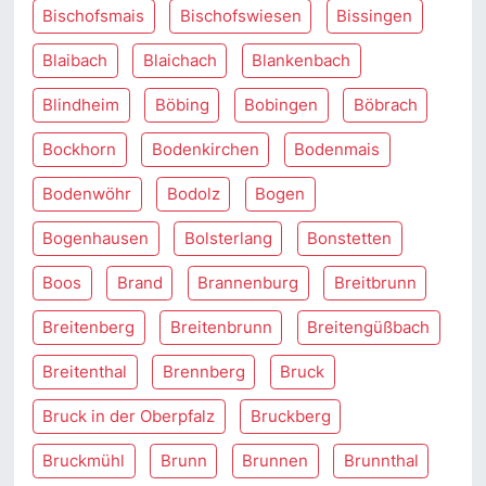
Bischofsmais
Bischofswiesen
Bissingen
Blaibach
Blaichach
Blankenbach
Blindheim
Böbing
Bobingen
Böbrach
Bockhorn
Bodenkirchen
Bodenmais
Bodenwöhr
Bodolz
Bogen
Bogenhausen
Bolsterlang
Bonstetten
Boos
Brand
Brannenburg
Breitbrunn
Breitenberg
Breitenbrunn
Breitengüßbach
Breitenthal
Brennberg
Bruck
Bruck in der Oberpfalz
Bruckberg
Bruckmühl
Brunn
Brunnen
Brunnthal