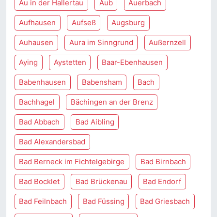
Au in der Hallertau
Aub
Auerbach
Aufhausen
Aufseß
Augsburg
Auhausen
Aura im Sinngrund
Außernzell
Aying
Aystetten
Baar-Ebenhausen
Babenhausen
Babensham
Bach
Bachhagel
Bächingen an der Brenz
Bad Abbach
Bad Aibling
Bad Alexandersbad
Bad Berneck im Fichtelgebirge
Bad Birnbach
Bad Bocklet
Bad Brückenau
Bad Endorf
Bad Feilnbach
Bad Füssing
Bad Griesbach