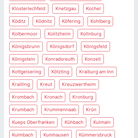
Klosterlechfeld
Knetzgau
Kochel
Köditz
Ködnitz
Köfering
Kohlberg
Kolbermoor
Kolitzheim
Kollnburg
Königsbrunn
Königsdorf
Königsfeld
Königstein
Konradsreuth
Konzell
Kottgeisering
Kötzting
Kraiburg am Inn
Krailling
Kreut
Kreuzwertheim
Krombach
Kronach
Kronburg
Krumbach
Krummennaab
Krün
Kueps Oberfranken
Kühbach
Kulmain
Kulmbach
Kumhausen
Kümmersbruck