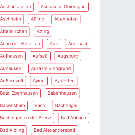
Aschau am Inn
Aschau im Chiemgau
Aschheim
Aßling
Attenhofen
Attenkirchen
Atting
Au in der Hallertau
Aub
Auerbach
Aufhausen
Aufseß
Augsburg
Auhausen
Aura im Sinngrund
Außernzell
Aying
Aystetten
Baar-Ebenhausen
Babenhausen
Babensham
Bach
Bachhagel
Bächingen an der Brenz
Bad Abbach
Bad Aibling
Bad Alexandersbad