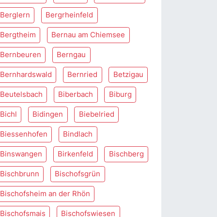
Berglern
Bergrheinfeld
Bergtheim
Bernau am Chiemsee
Bernbeuren
Berngau
Bernhardswald
Bernried
Betzigau
Beutelsbach
Biberbach
Biburg
Bichl
Bidingen
Biebelried
Biessenhofen
Bindlach
Binswangen
Birkenfeld
Bischberg
Bischbrunn
Bischofsgrün
Bischofsheim an der Rhön
Bischofsmais
Bischofswiesen