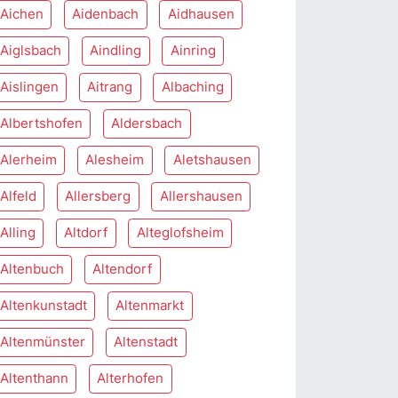
Aichen
Aidenbach
Aidhausen
Aiglsbach
Aindling
Ainring
Aislingen
Aitrang
Albaching
Albertshofen
Aldersbach
Alerheim
Alesheim
Aletshausen
Alfeld
Allersberg
Allershausen
Alling
Altdorf
Alteglofsheim
Altenbuch
Altendorf
Altenkunstadt
Altenmarkt
Altenmünster
Altenstadt
Altenthann
Alterhofen