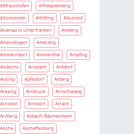
Altfraunhofen
Althegnenberg
Altomünster
Altötting
Altusried
Alzenau in Unterfranken
Amberg
Amendingen
Amerang
Ammerndorf
Ammerthal
Ampfing
Andechs
Ansbach
Antdorf
Anzing
Apfeldorf
Arberg
Aresing
Arnbruck
Arnschwang
Arnstein
Arnstorf
Arrach
Arzberg
Asbach-Bäumenheim
Ascha
Aschaffenburg