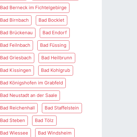
Bad Berneck im Fichtelgebirge
Bad Birnbach
Bad Bocklet
Bad Brückenau
Bad Endorf
Bad Feilnbach
Bad Füssing
Bad Griesbach
Bad Heilbrunn
Bad Kissingen
Bad Kohlgrub
Bad Königshofen im Grabfeld
Bad Neustadt an der Saale
Bad Reichenhall
Bad Staffelstein
Bad Steben
Bad Tölz
Bad Wiessee
Bad Windsheim