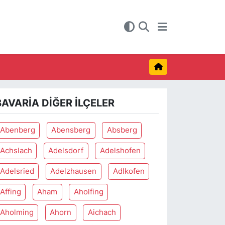
BAVARIA DIĞER İLÇELER
Abenberg
Abensberg
Absberg
Achslach
Adelsdorf
Adelshofen
Adelsried
Adelzhausen
Adlkofen
Affing
Aham
Aholfing
Aholming
Ahorn
Aichach