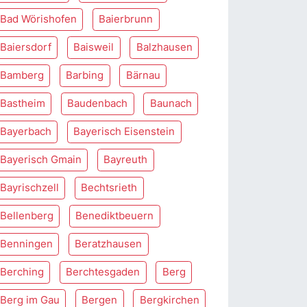
Bad Wörishofen
Baierbrunn
Baiersdorf
Baisweil
Balzhausen
Bamberg
Barbing
Bärnau
Bastheim
Baudenbach
Baunach
Bayerbach
Bayerisch Eisenstein
Bayerisch Gmain
Bayreuth
Bayrischzell
Bechtsrieth
Bellenberg
Benediktbeuern
Benningen
Beratzhausen
Berching
Berchtesgaden
Berg
Berg im Gau
Bergen
Bergkirchen