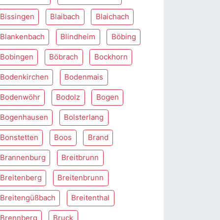
Bissingen
Blaibach
Blaichach
Blankenbach
Blindheim
Böbing
Bobingen
Böbrach
Bockhorn
Bodenkirchen
Bodenmais
Bodenwöhr
Bodolz
Bogen
Bogenhausen
Bolsterlang
Bonstetten
Boos
Brand
Brannenburg
Breitbrunn
Breitenberg
Breitenbrunn
Breitengüßbach
Breitenthal
Brennberg
Bruck