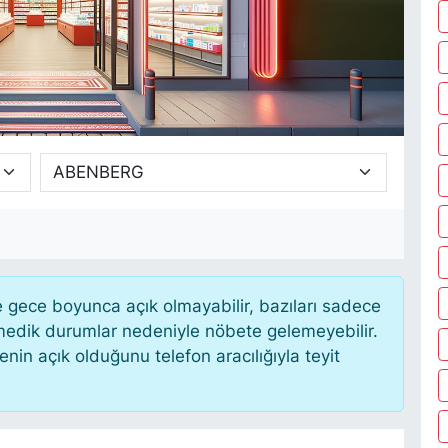
gece boyunca açık olmayabilir, bazıları sadece
nmedik durumlar nedeniyle nöbete gelemeyebilir.
in açık olduğunu telefon aracılığıyla teyit