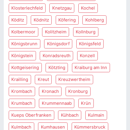
Klosterlechfeld
Knetzgau
Kochel
Köditz
Ködnitz
Köfering
Kohlberg
Kolbermoor
Kolitzheim
Kollnburg
Königsbrunn
Königsdorf
Königsfeld
Königstein
Konradsreuth
Konzell
Kottgeisering
Kötzting
Kraiburg am Inn
Krailling
Kreut
Kreuzwertheim
Krombach
Kronach
Kronburg
Krumbach
Krummennaab
Krün
Kueps Oberfranken
Kühbach
Kulmain
Kulmbach
Kumhausen
Kümmersbruck