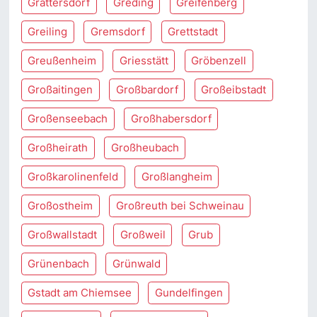
Grattersdorf
Greding
Greifenberg
Greiling
Gremsdorf
Grettstadt
Greußenheim
Griesstätt
Gröbenzell
Großaitingen
Großbardorf
Großeibstadt
Großenseebach
Großhabersdorf
Großheirath
Großheubach
Großkarolinenfeld
Großlangheim
Großostheim
Großreuth bei Schweinau
Großwallstadt
Großweil
Grub
Grünenbach
Grünwald
Gstadt am Chiemsee
Gundelfingen