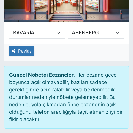
SİYASET
SAĞLIK
Paylaş
Güncel Nöbetçi Eczaneler.
Her eczane gece
boyunca açık olmayabilir, bazıları sadece
gerektiğinde açık kalabilir veya beklenmedik
durumlar nedeniyle nöbete gelemeyebilir. Bu
nedenle, yola çıkmadan önce eczanenin açık
olduğunu telefon aracılığıyla teyit etmeniz iyi bir
fikir olacaktır.