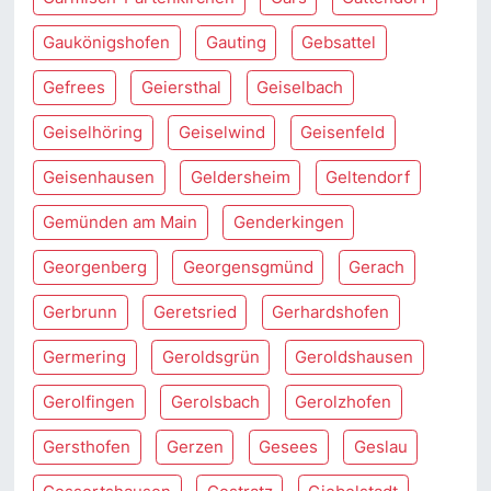
Gaukönigshofen
Gauting
Gebsattel
Gefrees
Geiersthal
Geiselbach
Geiselhöring
Geiselwind
Geisenfeld
Geisenhausen
Geldersheim
Geltendorf
Gemünden am Main
Genderkingen
Georgenberg
Georgensgmünd
Gerach
Gerbrunn
Geretsried
Gerhardshofen
Germering
Geroldsgrün
Geroldshausen
Gerolfingen
Gerolsbach
Gerolzhofen
Gersthofen
Gerzen
Gesees
Geslau