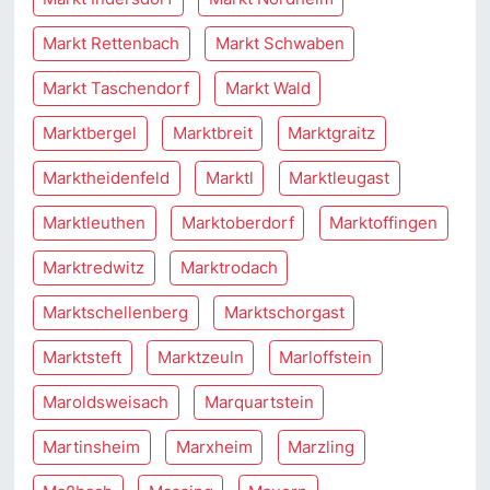
Markt Rettenbach
Markt Schwaben
Markt Taschendorf
Markt Wald
Marktbergel
Marktbreit
Marktgraitz
Marktheidenfeld
Marktl
Marktleugast
Marktleuthen
Marktoberdorf
Marktoffingen
Marktredwitz
Marktrodach
Marktschellenberg
Marktschorgast
Marktsteft
Marktzeuln
Marloffstein
Maroldsweisach
Marquartstein
Martinsheim
Marxheim
Marzling