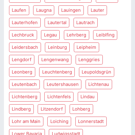
Laufen
Laugna
Lauingen
Lauter
Lauterhofen
Lautertal
Lautrach
Lechbruck
Legau
Lehrberg
Leiblfing
Leidersbach
Leinburg
Leipheim
Lengdorf
Lengenwang
Lenggries
Leonberg
Leuchtenberg
Leupoldsgrün
Leutenbach
Leutershausen
Lichtenau
Lichtenberg
Lichtenfels
Lindau
Lindberg
Litzendorf
Lohberg
Lohr am Main
Loiching
Lonnerstadt
Lower Bavaria
Ludwigsstadt