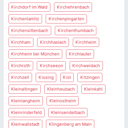
Kirchdorf im Wald
Kirchehrenbach
Kirchenlamitz
Kirchenpingarten
Kirchensittenbach
Kirchenthumbach
Kirchham
Kirchhaslach
Kirchheim
Kirchheim bei München
Kirchlauter
Kirchroth
Kirchseeon
Kirchweidach
Kirchzell
Kissing
Kist
Kitzingen
Kleinaitingen
Kleinheubach
Kleinkahl
Kleinlangheim
Kleinostheim
Kleinrinderfeld
Kleinsendelbach
Kleinwallstadt
Klingenberg am Main