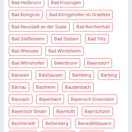
Bad Heilbrunn
Bad Kissingen
Bad Kohlgrub
Bad Königshofen im Grabfeld
Bad Neustadt an der Saale
Bad Reichenhall
Bad Staffelstein
Bad Steben
Bad Tölz
Bad Wiessee
Bad Windsheim
Bad Wörishofen
Baierbrunn
Baiersdorf
Baisweil
Balzhausen
Bamberg
Barbing
Bärnau
Bastheim
Baudenbach
Baunach
Bayerbach
Bayerisch Eisenstein
Bayerisch Gmain
Bayreuth
Bayrischzell
Bechtsrieth
Bellenberg
Benediktbeuern