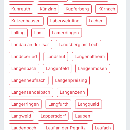
Kunreuth
Künzing
Kupferberg
Kürnach
Kutzenhausen
Laberweinting
Lachen
Lalling
Lam
Lamerdingen
Landau an der Isar
Landsberg am Lech
Landsberied
Landshut
Langenaltheim
Langenbach
Langenfeld
Langenmosen
Langenneufnach
Langenpreising
Langensendelbach
Langenzenn
Langerringen
Langfurth
Langquaid
Langweid
Lappersdorf
Lauben
Laudenbach
Lauf an der Pegnitz
Laufach