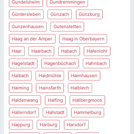
Gundelsheim
Gundremmingen
Güntersleben
Günzach
Günzburg
Gunzenhausen
Gutenstetten
Haag an der Amper
Haag in Oberbayern
Haar
Haarbach
Habach
Hafenlohr
Hagelstadt
Hagenbüchach
Hahnbach
Haibach
Haidmühle
Haimhausen
Haiming
Hainsfarth
Halblech
Haldenwang
Halfing
Hallbergmoos
Hallerndorf
Hallstadt
Hammelburg
Happurg
Harburg
Harsdorf