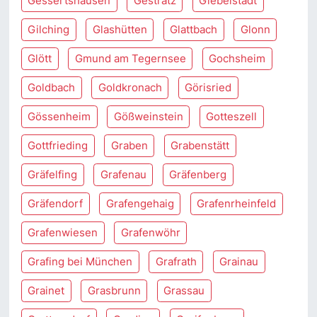
Gessertshausen
Gestratz
Giebelstadt
Gilching
Glashütten
Glattbach
Glonn
Glött
Gmund am Tegernsee
Gochsheim
Goldbach
Goldkronach
Görisried
Gössenheim
Gößweinstein
Gotteszell
Gottfrieding
Graben
Grabenstätt
Gräfelfing
Grafenau
Gräfenberg
Gräfendorf
Grafengehaig
Grafenrheinfeld
Grafenwiesen
Grafenwöhr
Grafing bei München
Grafrath
Grainau
Grainet
Grasbrunn
Grassau