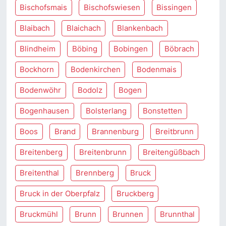
Bischofsmais
Bischofswiesen
Bissingen
Blaibach
Blaichach
Blankenbach
Blindheim
Böbing
Bobingen
Böbrach
Bockhorn
Bodenkirchen
Bodenmais
Bodenwöhr
Bodolz
Bogen
Bogenhausen
Bolsterlang
Bonstetten
Boos
Brand
Brannenburg
Breitbrunn
Breitenberg
Breitenbrunn
Breitengüßbach
Breitenthal
Brennberg
Bruck
Bruck in der Oberpfalz
Bruckberg
Bruckmühl
Brunn
Brunnen
Brunnthal