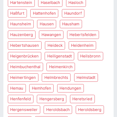
Hartenstein
Haselbach
Hasloch
Haßfurt
Hattenhofen
Haundorf
Haunsheim
Hausen
Hausham
Hauzenberg
Hawangen
Hebertsfelden
Hebertshausen
Heideck
Heidenheim
Heigenbrücken
Heiligenstadt
Heilsbronn
Heimbuchenthal
Heimenkirch
Heimertingen
Helmbrechts
Helmstadt
Hemau
Hemhofen
Hendungen
Henfenfeld
Hengersberg
Heretsried
Hergensweiler
Heroldsbach
Heroldsberg