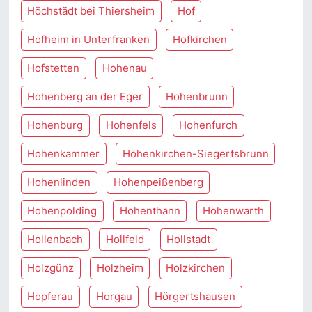
Höchstädt bei Thiersheim
Hof
Hofheim in Unterfranken
Hofkirchen
Hofstetten
Hohenau
Hohenberg an der Eger
Hohenbrunn
Hohenburg
Hohenfels
Hohenfurch
Hohenkammer
Höhenkirchen-Siegertsbrunn
Hohenlinden
Hohenpeißenberg
Hohenpolding
Hohenthann
Hohenwarth
Hollenbach
Hollfeld
Hollstadt
Holzgünz
Holzheim
Holzkirchen
Hopferau
Horgau
Hörgertshausen