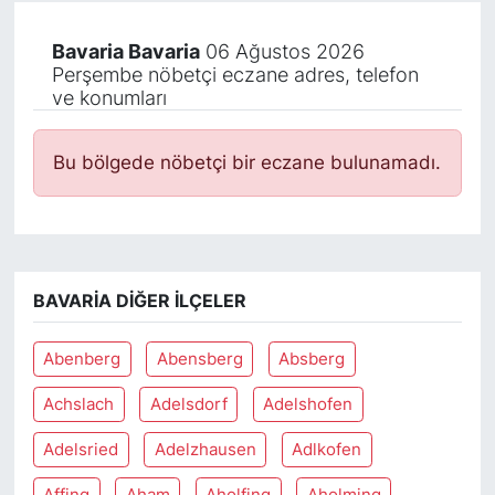
Bavaria Bavaria
06 Ağustos 2026
Perşembe nöbetçi eczane adres, telefon
ve konumları
Bu bölgede nöbetçi bir eczane bulunamadı.
BAVARIA DIĞER İLÇELER
Abenberg
Abensberg
Absberg
Achslach
Adelsdorf
Adelshofen
Adelsried
Adelzhausen
Adlkofen
Affing
Aham
Aholfing
Aholming