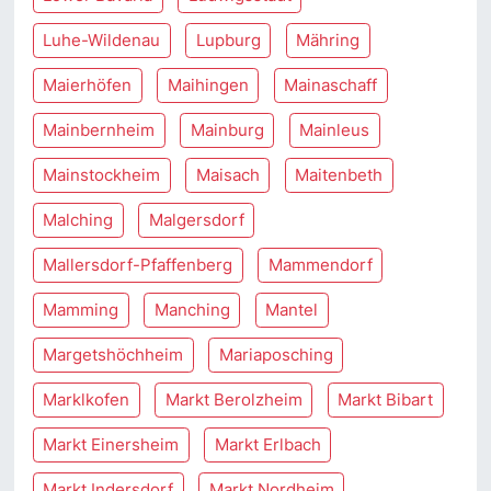
Luhe-Wildenau
Lupburg
Mähring
Maierhöfen
Maihingen
Mainaschaff
Mainbernheim
Mainburg
Mainleus
Mainstockheim
Maisach
Maitenbeth
Malching
Malgersdorf
Mallersdorf-Pfaffenberg
Mammendorf
Mamming
Manching
Mantel
Margetshöchheim
Mariaposching
Marklkofen
Markt Berolzheim
Markt Bibart
Markt Einersheim
Markt Erlbach
Markt Indersdorf
Markt Nordheim