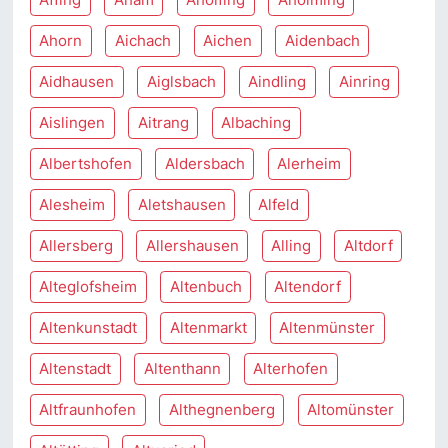
Ahorn
Aichach
Aichen
Aidenbach
Aidhausen
Aiglsbach
Aindling
Ainring
Aislingen
Aitrang
Albaching
Albertshofen
Aldersbach
Alerheim
Alesheim
Aletshausen
Alfeld
Allersberg
Allershausen
Alling
Altdorf
Alteglofsheim
Altenbuch
Altendorf
Altenkunstadt
Altenmarkt
Altenmünster
Altenstadt
Altenthann
Alterhofen
Altfraunhofen
Althegnenberg
Altomünster