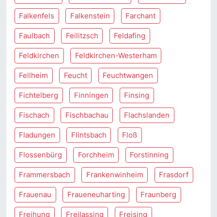
Falkenfels
Falkenstein
Farchant
Faulbach
Feilitzsch
Feldafing
Feldkirchen
Feldkirchen-Westerham
Fellheim
Feucht
Feuchtwangen
Fichtelberg
Finningen
Finsing
Fischach
Fischbachau
Flachslanden
Fladungen
Flintsbach
Floß
Flossenbürg
Forchheim
Forstinning
Frammersbach
Frankenwinheim
Frasdorf
Frauenau
Fraueneuharting
Fraunberg
Freihung
Freilassing
Freising