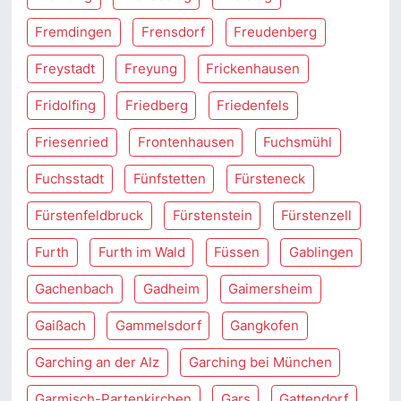
Fremdingen
Frensdorf
Freudenberg
Freystadt
Freyung
Frickenhausen
Fridolfing
Friedberg
Friedenfels
Friesenried
Frontenhausen
Fuchsmühl
Fuchsstadt
Fünfstetten
Fürsteneck
Fürstenfeldbruck
Fürstenstein
Fürstenzell
Furth
Furth im Wald
Füssen
Gablingen
Gachenbach
Gadheim
Gaimersheim
Gaißach
Gammelsdorf
Gangkofen
Garching an der Alz
Garching bei München
Garmisch-Partenkirchen
Gars
Gattendorf