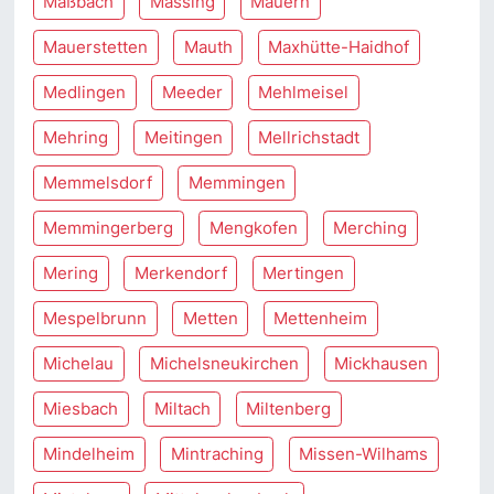
Maßbach
Massing
Mauern
Mauerstetten
Mauth
Maxhütte-Haidhof
Medlingen
Meeder
Mehlmeisel
Mehring
Meitingen
Mellrichstadt
Memmelsdorf
Memmingen
Memmingerberg
Mengkofen
Merching
Mering
Merkendorf
Mertingen
Mespelbrunn
Metten
Mettenheim
Michelau
Michelsneukirchen
Mickhausen
Miesbach
Miltach
Miltenberg
Mindelheim
Mintraching
Missen-Wilhams