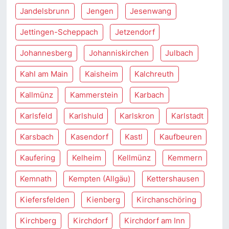
Jandelsbrunn
Jengen
Jesenwang
Jettingen-Scheppach
Jetzendorf
Johannesberg
Johanniskirchen
Julbach
Kahl am Main
Kaisheim
Kalchreuth
Kallmünz
Kammerstein
Karbach
Karlsfeld
Karlshuld
Karlskron
Karlstadt
Karsbach
Kasendorf
Kastl
Kaufbeuren
Kaufering
Kelheim
Kellmünz
Kemmern
Kemnath
Kempten (Allgäu)
Kettershausen
Kiefersfelden
Kienberg
Kirchanschöring
Kirchberg
Kirchdorf
Kirchdorf am Inn