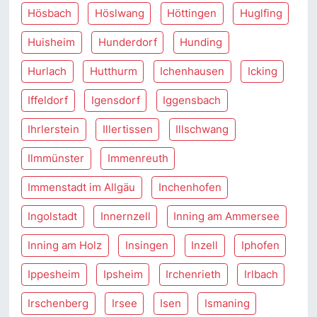
Hösbach
Höslwang
Höttingen
Huglfing
Huisheim
Hunderdorf
Hunding
Hurlach
Hutthurm
Ichenhausen
Icking
Iffeldorf
Igensdorf
Iggensbach
Ihrlerstein
Illertissen
Illschwang
Ilmmünster
Immenreuth
Immenstadt im Allgäu
Inchenhofen
Ingolstadt
Innernzell
Inning am Ammersee
Inning am Holz
Insingen
Inzell
Iphofen
Ippesheim
Ipsheim
Irchenrieth
Irlbach
Irschenberg
Irsee
Isen
Ismaning