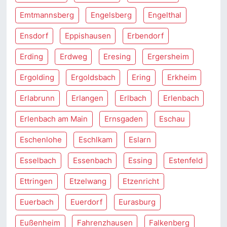
Emtmannsberg
Engelsberg
Engelthal
Ensdorf
Eppishausen
Erbendorf
Erding
Erdweg
Eresing
Ergersheim
Ergolding
Ergoldsbach
Ering
Erkheim
Erlabrunn
Erlangen
Erlbach
Erlenbach
Erlenbach am Main
Ernsgaden
Eschau
Eschenlohe
Eschlkam
Eslarn
Esselbach
Essenbach
Essing
Estenfeld
Ettringen
Etzelwang
Etzenricht
Euerbach
Euerdorf
Eurasburg
Eußenheim
Fahrenzhausen
Falkenberg