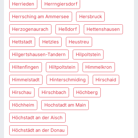
Herrieden
Herrngiersdorf
Herrsching am Ammersee
Hersbruck
Herzogenaurach
Heßdorf
Hettenshausen
Hettstadt
Hetzles
Heustreu
Hilgertshausen-Tandern
Hilpoltstein
Hiltenfingen
Hiltpoltstein
Himmelkron
Himmelstadt
Hinterschmiding
Hirschaid
Hirschau
Hirschbach
Höchberg
Höchheim
Hochstadt am Main
Höchstadt an der Aisch
Höchstädt an der Donau