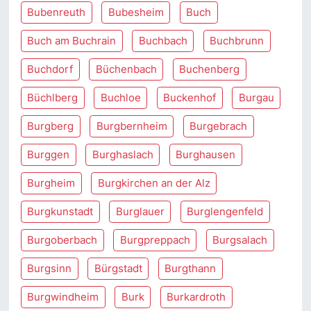
Bubenreuth
Bubesheim
Buch
Buch am Buchrain
Buchbach
Buchbrunn
Buchdorf
Büchenbach
Buchenberg
Büchlberg
Buchloe
Buckenhof
Burgau
Burgberg
Burgbernheim
Burgebrach
Burggen
Burghaslach
Burghausen
Burgheim
Burgkirchen an der Alz
Burgkunstadt
Burglauer
Burglengenfeld
Burgoberbach
Burgpreppach
Burgsalach
Burgsinn
Bürgstadt
Burgthann
Burgwindheim
Burk
Burkardroth