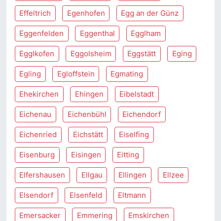
Effeltrich
Egenhofen
Egg an der Günz
Eggenfelden
Eggenthal
Egglham
Egglkofen
Eggolsheim
Eggstätt
Eging
Egling
Egloffstein
Egmating
Ehekirchen
Ehingen
Eibelstadt
Eichenau
Eichenbühl
Eichendorf
Eichenried
Eichstätt
Eiselfing
Eisenburg
Eisingen
Eitting
Elfershausen
Ellgau
Ellingen
Ellzee
Elsendorf
Elsenfeld
Eltmann
Emersacker
Emmering
Emskirchen