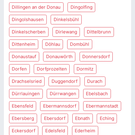
Dillingen an der Donau
Dingolfing
Dingolshausen
Dinkelsbühl
Dinkelscherben
Dirlewang
Dittelbrunn
Dittenheim
Döhlau
Dombühl
Donaustauf
Donauwörth
Donnersdorf
Dorfen
Dorfprozelten
Dormitz
Drachselsried
Duggendorf
Durach
Dürrlauingen
Dürrwangen
Ebelsbach
Ebensfeld
Ebermannsdorf
Ebermannstadt
Ebersberg
Ebersdorf
Ebnath
Eching
Eckersdorf
Edelsfeld
Ederheim