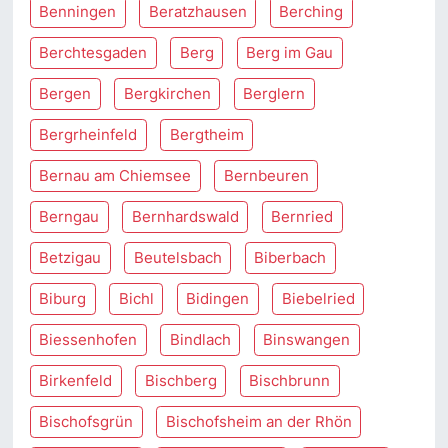
Benningen
Beratzhausen
Berching
Berchtesgaden
Berg
Berg im Gau
Bergen
Bergkirchen
Berglern
Bergrheinfeld
Bergtheim
Bernau am Chiemsee
Bernbeuren
Berngau
Bernhardswald
Bernried
Betzigau
Beutelsbach
Biberbach
Biburg
Bichl
Bidingen
Biebelried
Biessenhofen
Bindlach
Binswangen
Birkenfeld
Bischberg
Bischbrunn
Bischofsgrün
Bischofsheim an der Rhön