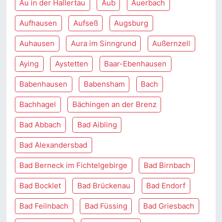
Au in der Hallertau
Aub
Auerbach
Aufhausen
Aufseß
Augsburg
Auhausen
Aura im Sinngrund
Außernzell
Aying
Aystetten
Baar-Ebenhausen
Babenhausen
Babensham
Bach
Bachhagel
Bächingen an der Brenz
Bad Abbach
Bad Aibling
Bad Alexandersbad
Bad Berneck im Fichtelgebirge
Bad Birnbach
Bad Bocklet
Bad Brückenau
Bad Endorf
Bad Feilnbach
Bad Füssing
Bad Griesbach