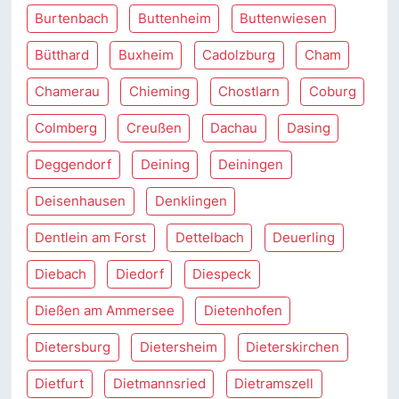
Burtenbach
Buttenheim
Buttenwiesen
Bütthard
Buxheim
Cadolzburg
Cham
Chamerau
Chieming
Chostlarn
Coburg
Colmberg
Creußen
Dachau
Dasing
Deggendorf
Deining
Deiningen
Deisenhausen
Denklingen
Dentlein am Forst
Dettelbach
Deuerling
Diebach
Diedorf
Diespeck
Dießen am Ammersee
Dietenhofen
Dietersburg
Dietersheim
Dieterskirchen
Dietfurt
Dietmannsried
Dietramszell