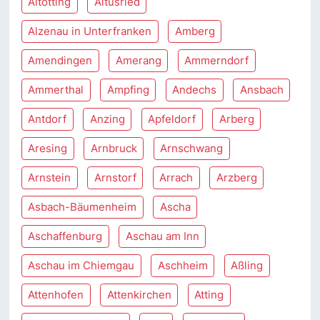
Altötting
Altusried
Alzenau in Unterfranken
Amberg
Amendingen
Amerang
Ammerndorf
Ammerthal
Ampfing
Andechs
Ansbach
Antdorf
Anzing
Apfeldorf
Arberg
Aresing
Arnbruck
Arnschwang
Arnstein
Arnstorf
Arrach
Arzberg
Asbach-Bäumenheim
Ascha
Aschaffenburg
Aschau am Inn
Aschau im Chiemgau
Aschheim
Aßling
Attenhofen
Attenkirchen
Atting