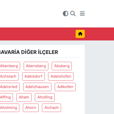
BAVARIA DIĞER İLÇELER
Abenberg
Abensberg
Absberg
Achslach
Adelsdorf
Adelshofen
Adelsried
Adelzhausen
Adlkofen
Affing
Aham
Aholfing
Aholming
Ahorn
Aichach