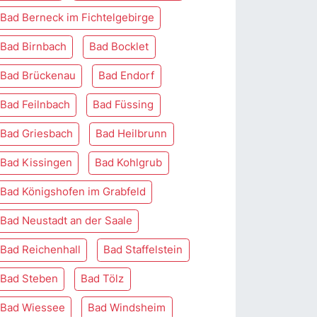
Bad Berneck im Fichtelgebirge
Bad Birnbach
Bad Bocklet
Bad Brückenau
Bad Endorf
Bad Feilnbach
Bad Füssing
Bad Griesbach
Bad Heilbrunn
Bad Kissingen
Bad Kohlgrub
Bad Königshofen im Grabfeld
Bad Neustadt an der Saale
Bad Reichenhall
Bad Staffelstein
Bad Steben
Bad Tölz
Bad Wiessee
Bad Windsheim