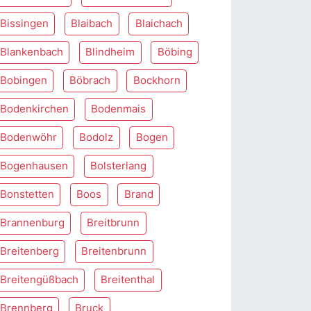
Bissingen
Blaibach
Blaichach
Blankenbach
Blindheim
Böbing
Bobingen
Böbrach
Bockhorn
Bodenkirchen
Bodenmais
Bodenwöhr
Bodolz
Bogen
Bogenhausen
Bolsterlang
Bonstetten
Boos
Brand
Brannenburg
Breitbrunn
Breitenberg
Breitenbrunn
Breitengüßbach
Breitenthal
Brennberg
Bruck