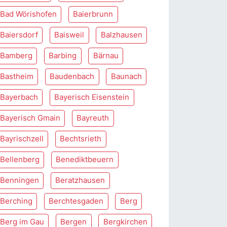
Bad Wörishofen
Baierbrunn
Baiersdorf
Baisweil
Balzhausen
Bamberg
Barbing
Bärnau
Bastheim
Baudenbach
Baunach
Bayerbach
Bayerisch Eisenstein
Bayerisch Gmain
Bayreuth
Bayrischzell
Bechtsrieth
Bellenberg
Benediktbeuern
Benningen
Beratzhausen
Berching
Berchtesgaden
Berg
Berg im Gau
Bergen
Bergkirchen