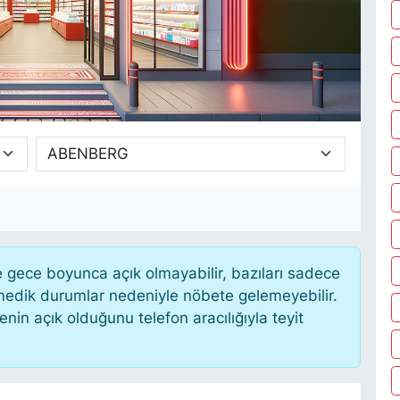
gece boyunca açık olmayabilir, bazıları sadece
nmedik durumlar nedeniyle nöbete gelemeyebilir.
in açık olduğunu telefon aracılığıyla teyit