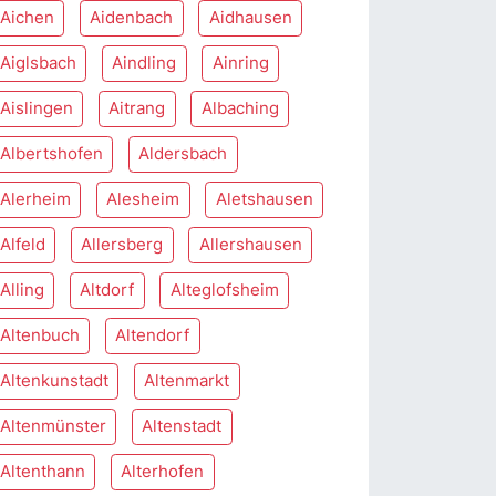
Aichen
Aidenbach
Aidhausen
Aiglsbach
Aindling
Ainring
Aislingen
Aitrang
Albaching
Albertshofen
Aldersbach
Alerheim
Alesheim
Aletshausen
Alfeld
Allersberg
Allershausen
Alling
Altdorf
Alteglofsheim
Altenbuch
Altendorf
Altenkunstadt
Altenmarkt
Altenmünster
Altenstadt
Altenthann
Alterhofen