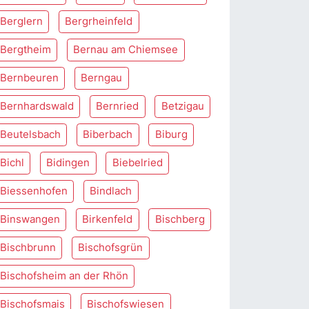
Berglern
Bergrheinfeld
Bergtheim
Bernau am Chiemsee
Bernbeuren
Berngau
Bernhardswald
Bernried
Betzigau
Beutelsbach
Biberbach
Biburg
Bichl
Bidingen
Biebelried
Biessenhofen
Bindlach
Binswangen
Birkenfeld
Bischberg
Bischbrunn
Bischofsgrün
Bischofsheim an der Rhön
Bischofsmais
Bischofswiesen