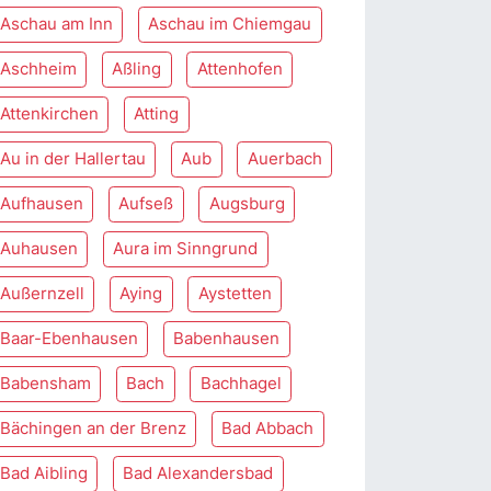
Aschau am Inn
Aschau im Chiemgau
Aschheim
Aßling
Attenhofen
Attenkirchen
Atting
Au in der Hallertau
Aub
Auerbach
Aufhausen
Aufseß
Augsburg
Auhausen
Aura im Sinngrund
Außernzell
Aying
Aystetten
Baar-Ebenhausen
Babenhausen
Babensham
Bach
Bachhagel
Bächingen an der Brenz
Bad Abbach
Bad Aibling
Bad Alexandersbad