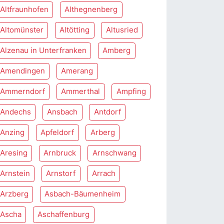
Altfraunhofen
Althegnenberg
Altomünster
Altötting
Altusried
Alzenau in Unterfranken
Amberg
Amendingen
Amerang
Ammerndorf
Ammerthal
Ampfing
Andechs
Ansbach
Antdorf
Anzing
Apfeldorf
Arberg
Aresing
Arnbruck
Arnschwang
Arnstein
Arnstorf
Arrach
Arzberg
Asbach-Bäumenheim
Ascha
Aschaffenburg