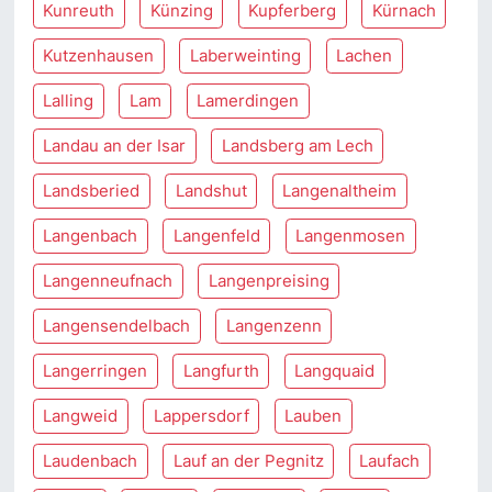
Kunreuth
Künzing
Kupferberg
Kürnach
Kutzenhausen
Laberweinting
Lachen
Lalling
Lam
Lamerdingen
Landau an der Isar
Landsberg am Lech
Landsberied
Landshut
Langenaltheim
Langenbach
Langenfeld
Langenmosen
Langenneufnach
Langenpreising
Langensendelbach
Langenzenn
Langerringen
Langfurth
Langquaid
Langweid
Lappersdorf
Lauben
Laudenbach
Lauf an der Pegnitz
Laufach