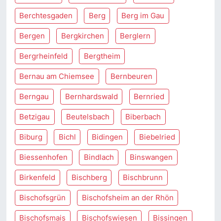
Berchtesgaden
Berg
Berg im Gau
Bergen
Bergkirchen
Berglern
Bergrheinfeld
Bergtheim
Bernau am Chiemsee
Bernbeuren
Berngau
Bernhardswald
Bernried
Betzigau
Beutelsbach
Biberbach
Biburg
Bichl
Bidingen
Biebelried
Biessenhofen
Bindlach
Binswangen
Birkenfeld
Bischberg
Bischbrunn
Bischofsgrün
Bischofsheim an der Rhön
Bischofsmais
Bischofswiesen
Bissingen