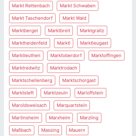
Markt Rettenbach
Markt Schwaben
Markt Taschendorf
Markt Wald
Marktbergel
Marktbreit
Marktgraitz
Marktheidenfeld
Marktl
Marktleugast
Marktleuthen
Marktoberdorf
Marktoffingen
Marktredwitz
Marktrodach
Marktschellenberg
Marktschorgast
Marktsteft
Marktzeuln
Marloffstein
Maroldsweisach
Marquartstein
Martinsheim
Marxheim
Marzling
Maßbach
Massing
Mauern