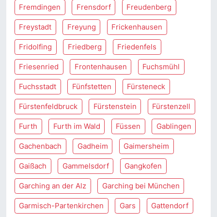
Fremdingen
Frensdorf
Freudenberg
Freystadt
Freyung
Frickenhausen
Fridolfing
Friedberg
Friedenfels
Friesenried
Frontenhausen
Fuchsmühl
Fuchsstadt
Fünfstetten
Fürsteneck
Fürstenfeldbruck
Fürstenstein
Fürstenzell
Furth
Furth im Wald
Füssen
Gablingen
Gachenbach
Gadheim
Gaimersheim
Gaißach
Gammelsdorf
Gangkofen
Garching an der Alz
Garching bei München
Garmisch-Partenkirchen
Gars
Gattendorf