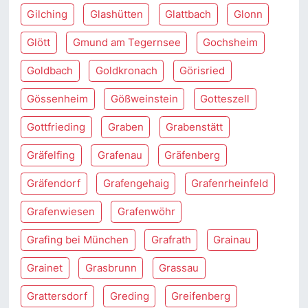
Gilching
Glashütten
Glattbach
Glonn
Glött
Gmund am Tegernsee
Gochsheim
Goldbach
Goldkronach
Görisried
Gössenheim
Gößweinstein
Gotteszell
Gottfrieding
Graben
Grabenstätt
Gräfelfing
Grafenau
Gräfenberg
Gräfendorf
Grafengehaig
Grafenrheinfeld
Grafenwiesen
Grafenwöhr
Grafing bei München
Grafrath
Grainau
Grainet
Grasbrunn
Grassau
Grattersdorf
Greding
Greifenberg