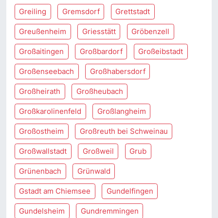
Greiling
Gremsdorf
Grettstadt
Greußenheim
Griesstätt
Gröbenzell
Großaitingen
Großbardorf
Großeibstadt
Großenseebach
Großhabersdorf
Großheirath
Großheubach
Großkarolinenfeld
Großlangheim
Großostheim
Großreuth bei Schweinau
Großwallstadt
Großweil
Grub
Grünenbach
Grünwald
Gstadt am Chiemsee
Gundelfingen
Gundelsheim
Gundremmingen