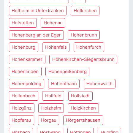
Hofheim in Unterfranken
Hofkirchen
Hofstetten
Hohenau
Hohenberg an der Eger
Hohenbrunn
Hohenburg
Hohenfels
Hohenfurch
Hohenkammer
Höhenkirchen-Siegertsbrunn
Hohenlinden
Hohenpeißenberg
Hohenpolding
Hohenthann
Hohenwarth
Hollenbach
Hollfeld
Hollstadt
Holzgünz
Holzheim
Holzkirchen
Hopferau
Horgau
Hörgertshausen
Hösbach
Höslwang
Höttingen
Huglfing