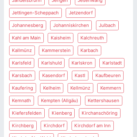
Jandelsbrunn
Jengen
Jesenwang
Jettingen-Scheppach
Jetzendorf
Johannesberg
Johanniskirchen
Julbach
Kahl am Main
Kaisheim
Kalchreuth
Kallmünz
Kammerstein
Karbach
Karlsfeld
Karlshuld
Karlskron
Karlstadt
Karsbach
Kasendorf
Kastl
Kaufbeuren
Kaufering
Kelheim
Kellmünz
Kemmern
Kemnath
Kempten (Allgäu)
Kettershausen
Kiefersfelden
Kienberg
Kirchanschöring
Kirchberg
Kirchdorf
Kirchdorf am Inn