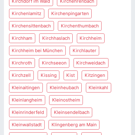
Kirchdorf im Wald
Kirchehrenbach
Kirchenlamitz
Kirchenpingarten
Kirchensittenbach
Kirchenthumbach
Kirchham
Kirchhaslach
Kirchheim
Kirchheim bei München
Kirchlauter
Kirchroth
Kirchseeon
Kirchweidach
Kirchzell
Kissing
Kist
Kitzingen
Kleinaitingen
Kleinheubach
Kleinkahl
Kleinlangheim
Kleinostheim
Kleinrinderfeld
Kleinsendelbach
Kleinwallstadt
Klingenberg am Main