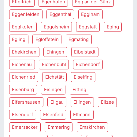
Effeltrich
Egenhofen
Egg an der Günz
Eggenfelden
Eggenthal
Egglham
Egglkofen
Eggolsheim
Eggstätt
Eging
Egling
Egloffstein
Egmating
Ehekirchen
Ehingen
Eibelstadt
Eichenau
Eichenbühl
Eichendorf
Eichenried
Eichstätt
Eiselfing
Eisenburg
Eisingen
Eitting
Elfershausen
Ellgau
Ellingen
Ellzee
Elsendorf
Elsenfeld
Eltmann
Emersacker
Emmering
Emskirchen