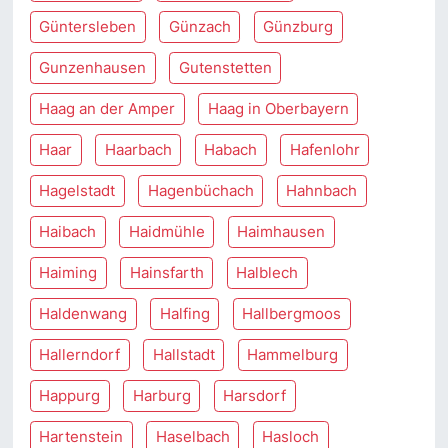
Güntersleben
Günzach
Günzburg
Gunzenhausen
Gutenstetten
Haag an der Amper
Haag in Oberbayern
Haar
Haarbach
Habach
Hafenlohr
Hagelstadt
Hagenbüchach
Hahnbach
Haibach
Haidmühle
Haimhausen
Haiming
Hainsfarth
Halblech
Haldenwang
Halfing
Hallbergmoos
Hallerndorf
Hallstadt
Hammelburg
Happurg
Harburg
Harsdorf
Hartenstein
Haselbach
Hasloch