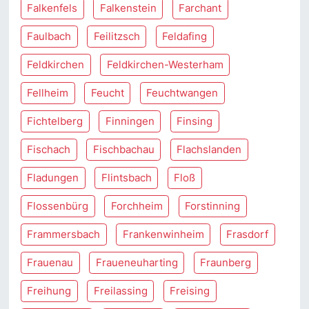
Falkenfels
Falkenstein
Farchant
Faulbach
Feilitzsch
Feldafing
Feldkirchen
Feldkirchen-Westerham
Fellheim
Feucht
Feuchtwangen
Fichtelberg
Finningen
Finsing
Fischach
Fischbachau
Flachslanden
Fladungen
Flintsbach
Floß
Flossenbürg
Forchheim
Forstinning
Frammersbach
Frankenwinheim
Frasdorf
Frauenau
Fraueneuharting
Fraunberg
Freihung
Freilassing
Freising