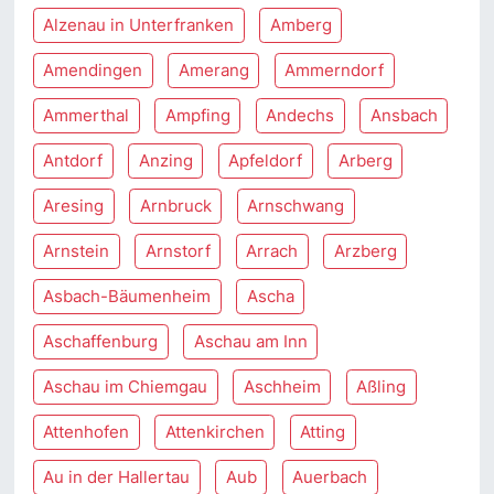
Alzenau in Unterfranken
Amberg
Amendingen
Amerang
Ammerndorf
Ammerthal
Ampfing
Andechs
Ansbach
Antdorf
Anzing
Apfeldorf
Arberg
Aresing
Arnbruck
Arnschwang
Arnstein
Arnstorf
Arrach
Arzberg
Asbach-Bäumenheim
Ascha
Aschaffenburg
Aschau am Inn
Aschau im Chiemgau
Aschheim
Aßling
Attenhofen
Attenkirchen
Atting
Au in der Hallertau
Aub
Auerbach