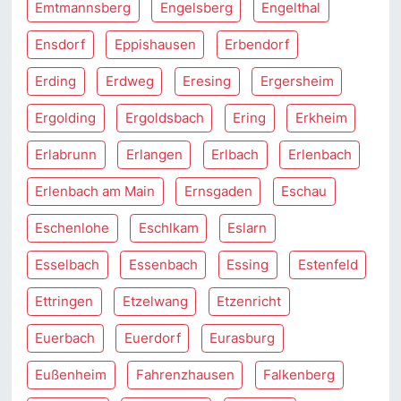
Emtmannsberg
Engelsberg
Engelthal
Ensdorf
Eppishausen
Erbendorf
Erding
Erdweg
Eresing
Ergersheim
Ergolding
Ergoldsbach
Ering
Erkheim
Erlabrunn
Erlangen
Erlbach
Erlenbach
Erlenbach am Main
Ernsgaden
Eschau
Eschenlohe
Eschlkam
Eslarn
Esselbach
Essenbach
Essing
Estenfeld
Ettringen
Etzelwang
Etzenricht
Euerbach
Euerdorf
Eurasburg
Eußenheim
Fahrenzhausen
Falkenberg