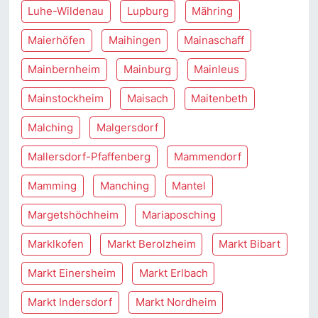
Luhe-Wildenau
Lupburg
Mähring
Maierhöfen
Maihingen
Mainaschaff
Mainbernheim
Mainburg
Mainleus
Mainstockheim
Maisach
Maitenbeth
Malching
Malgersdorf
Mallersdorf-Pfaffenberg
Mammendorf
Mamming
Manching
Mantel
Margetshöchheim
Mariaposching
Marklkofen
Markt Berolzheim
Markt Bibart
Markt Einersheim
Markt Erlbach
Markt Indersdorf
Markt Nordheim