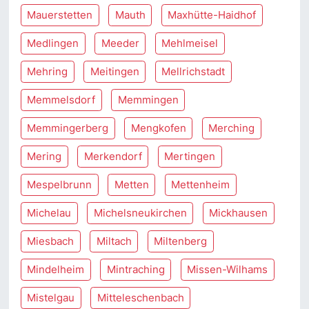
Mauerstetten
Mauth
Maxhütte-Haidhof
Medlingen
Meeder
Mehlmeisel
Mehring
Meitingen
Mellrichstadt
Memmelsdorf
Memmingen
Memmingerberg
Mengkofen
Merching
Mering
Merkendorf
Mertingen
Mespelbrunn
Metten
Mettenheim
Michelau
Michelsneukirchen
Mickhausen
Miesbach
Miltach
Miltenberg
Mindelheim
Mintraching
Missen-Wilhams
Mistelgau
Mitteleschenbach