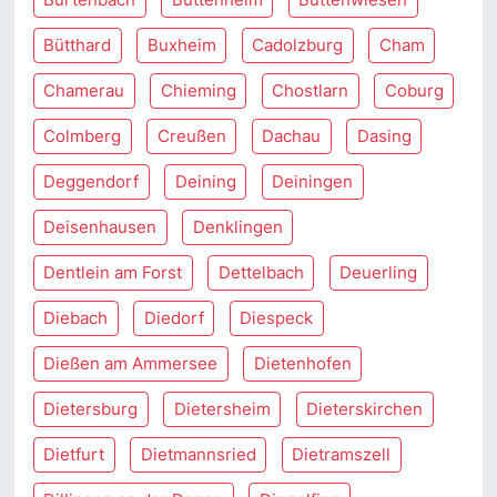
Bütthard
Buxheim
Cadolzburg
Cham
Chamerau
Chieming
Chostlarn
Coburg
Colmberg
Creußen
Dachau
Dasing
Deggendorf
Deining
Deiningen
Deisenhausen
Denklingen
Dentlein am Forst
Dettelbach
Deuerling
Diebach
Diedorf
Diespeck
Dießen am Ammersee
Dietenhofen
Dietersburg
Dietersheim
Dieterskirchen
Dietfurt
Dietmannsried
Dietramszell