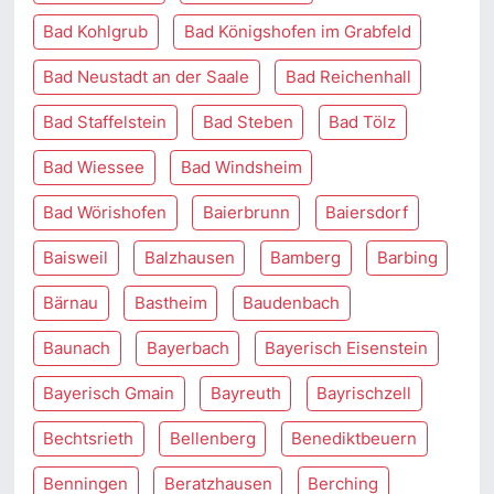
Bad Kohlgrub
Bad Königshofen im Grabfeld
Bad Neustadt an der Saale
Bad Reichenhall
Bad Staffelstein
Bad Steben
Bad Tölz
Bad Wiessee
Bad Windsheim
Bad Wörishofen
Baierbrunn
Baiersdorf
Baisweil
Balzhausen
Bamberg
Barbing
Bärnau
Bastheim
Baudenbach
Baunach
Bayerbach
Bayerisch Eisenstein
Bayerisch Gmain
Bayreuth
Bayrischzell
Bechtsrieth
Bellenberg
Benediktbeuern
Benningen
Beratzhausen
Berching