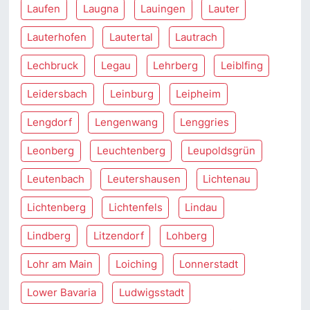
Laufen
Laugna
Lauingen
Lauter
Lauterhofen
Lautertal
Lautrach
Lechbruck
Legau
Lehrberg
Leiblfing
Leidersbach
Leinburg
Leipheim
Lengdorf
Lengenwang
Lenggries
Leonberg
Leuchtenberg
Leupoldsgrün
Leutenbach
Leutershausen
Lichtenau
Lichtenberg
Lichtenfels
Lindau
Lindberg
Litzendorf
Lohberg
Lohr am Main
Loiching
Lonnerstadt
Lower Bavaria
Ludwigsstadt