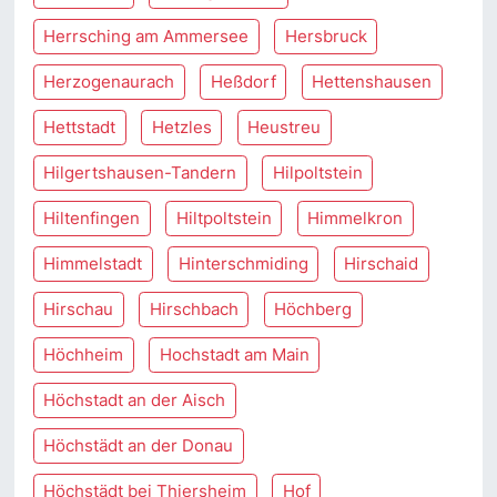
Herrsching am Ammersee
Hersbruck
Herzogenaurach
Heßdorf
Hettenshausen
Hettstadt
Hetzles
Heustreu
Hilgertshausen-Tandern
Hilpoltstein
Hiltenfingen
Hiltpoltstein
Himmelkron
Himmelstadt
Hinterschmiding
Hirschaid
Hirschau
Hirschbach
Höchberg
Höchheim
Hochstadt am Main
Höchstadt an der Aisch
Höchstädt an der Donau
Höchstädt bei Thiersheim
Hof