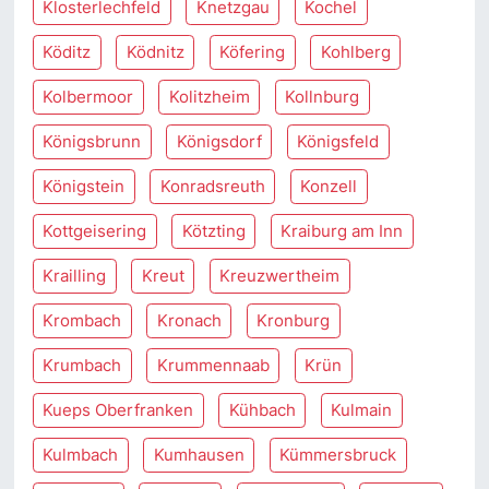
Klosterlechfeld
Knetzgau
Kochel
Köditz
Ködnitz
Köfering
Kohlberg
Kolbermoor
Kolitzheim
Kollnburg
Königsbrunn
Königsdorf
Königsfeld
Königstein
Konradsreuth
Konzell
Kottgeisering
Kötzting
Kraiburg am Inn
Krailling
Kreut
Kreuzwertheim
Krombach
Kronach
Kronburg
Krumbach
Krummennaab
Krün
Kueps Oberfranken
Kühbach
Kulmain
Kulmbach
Kumhausen
Kümmersbruck