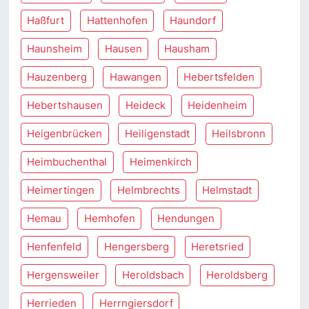
Haßfurt
Hattenhofen
Haundorf
Haunsheim
Hausen
Hausham
Hauzenberg
Hawangen
Hebertsfelden
Hebertshausen
Heideck
Heidenheim
Heigenbrücken
Heiligenstadt
Heilsbronn
Heimbuchenthal
Heimenkirch
Heimertingen
Helmbrechts
Helmstadt
Hemau
Hemhofen
Hendungen
Henfenfeld
Hengersberg
Heretsried
Hergensweiler
Heroldsbach
Heroldsberg
Herrieden
Herrngiersdorf