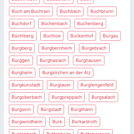
Buch am Buchrain
Buchbach
Buchbrunn
Buchdorf
Büchenbach
Buchenberg
Büchlberg
Buchloe
Buckenhof
Burgau
Burgberg
Burgbernheim
Burgebrach
Burggen
Burghaslach
Burghausen
Burgheim
Burgkirchen an der Alz
Burgkunstadt
Burglauer
Burglengenfeld
Burgoberbach
Burgpreppach
Burgsalach
Burgsinn
Bürgstadt
Burgthann
Burgwindheim
Burk
Burkardroth
Burtenbach
Buttenheim
Buttenwiesen