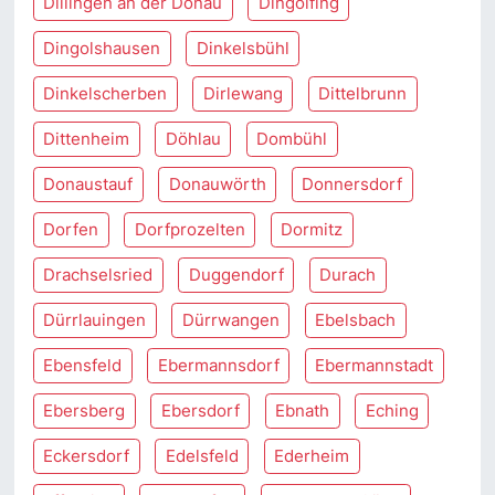
Dillingen an der Donau
Dingolfing
Dingolshausen
Dinkelsbühl
Dinkelscherben
Dirlewang
Dittelbrunn
Dittenheim
Döhlau
Dombühl
Donaustauf
Donauwörth
Donnersdorf
Dorfen
Dorfprozelten
Dormitz
Drachselsried
Duggendorf
Durach
Dürrlauingen
Dürrwangen
Ebelsbach
Ebensfeld
Ebermannsdorf
Ebermannstadt
Ebersberg
Ebersdorf
Ebnath
Eching
Eckersdorf
Edelsfeld
Ederheim