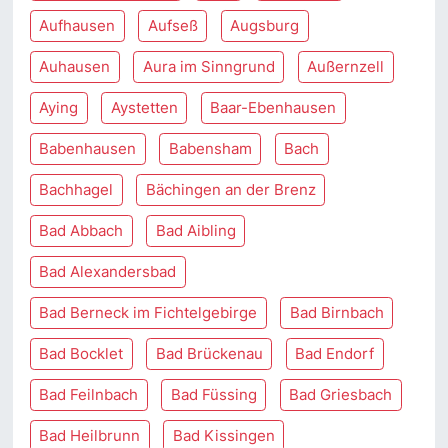
Aufhausen
Aufseß
Augsburg
Auhausen
Aura im Sinngrund
Außernzell
Aying
Aystetten
Baar-Ebenhausen
Babenhausen
Babensham
Bach
Bachhagel
Bächingen an der Brenz
Bad Abbach
Bad Aibling
Bad Alexandersbad
Bad Berneck im Fichtelgebirge
Bad Birnbach
Bad Bocklet
Bad Brückenau
Bad Endorf
Bad Feilnbach
Bad Füssing
Bad Griesbach
Bad Heilbrunn
Bad Kissingen