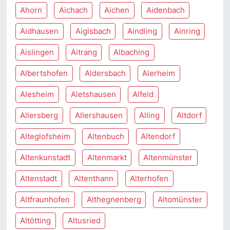
Ahorn
Aichach
Aichen
Aidenbach
Aidhausen
Aiglsbach
Aindling
Ainring
Aislingen
Aitrang
Albaching
Albertshofen
Aldersbach
Alerheim
Alesheim
Aletshausen
Alfeld
Allersberg
Allershausen
Alling
Altdorf
Alteglofsheim
Altenbuch
Altendorf
Altenkunstadt
Altenmarkt
Altenmünster
Altenstadt
Altenthann
Alterhofen
Altfraunhofen
Althegnenberg
Altomünster
Altötting
Altusried