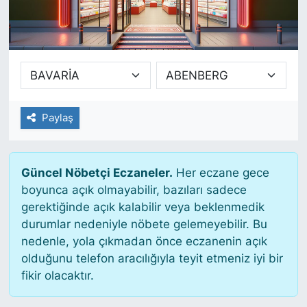
SİYASET
SAĞLIK
Paylaş
Güncel Nöbetçi Eczaneler.
Her eczane gece
boyunca açık olmayabilir, bazıları sadece
gerektiğinde açık kalabilir veya beklenmedik
durumlar nedeniyle nöbete gelemeyebilir. Bu
nedenle, yola çıkmadan önce eczanenin açık
olduğunu telefon aracılığıyla teyit etmeniz iyi bir
fikir olacaktır.