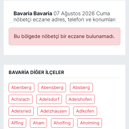
Bavaria Bavaria
07 Ağustos 2026 Cuma
nöbetçi eczane adres, telefon ve konumları
Bu bölgede nöbetçi bir eczane bulunamadı.
BAVARIA DIĞER İLÇELER
Abenberg
Abensberg
Absberg
Achslach
Adelsdorf
Adelshofen
Adelsried
Adelzhausen
Adlkofen
Affing
Aham
Aholfing
Aholming