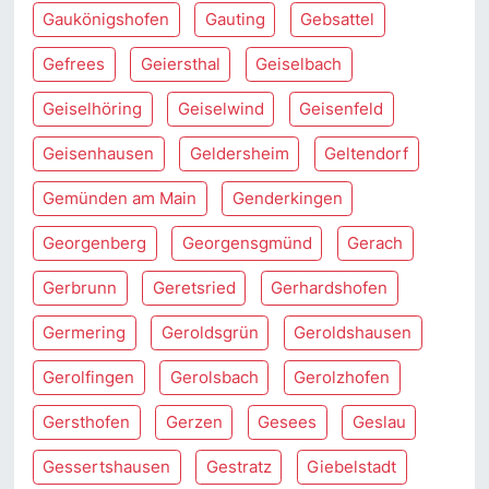
Gaukönigshofen
Gauting
Gebsattel
Gefrees
Geiersthal
Geiselbach
Geiselhöring
Geiselwind
Geisenfeld
Geisenhausen
Geldersheim
Geltendorf
Gemünden am Main
Genderkingen
Georgenberg
Georgensgmünd
Gerach
Gerbrunn
Geretsried
Gerhardshofen
Germering
Geroldsgrün
Geroldshausen
Gerolfingen
Gerolsbach
Gerolzhofen
Gersthofen
Gerzen
Gesees
Geslau
Gessertshausen
Gestratz
Giebelstadt