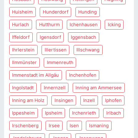
Huisheim
Hunderdorf
Hunding
Hurlach
Hutthurm
Ichenhausen
Icking
Iffeldorf
Igensdorf
Iggensbach
Ihrlerstein
Illertissen
Illschwang
Ilmmünster
Immenreuth
Immenstadt im Allgäu
Inchenhofen
Ingolstadt
Innernzell
Inning am Ammersee
Inning am Holz
Insingen
Inzell
Iphofen
Ippesheim
Ipsheim
Irchenrieth
Irlbach
Irschenberg
Irsee
Isen
Ismaning