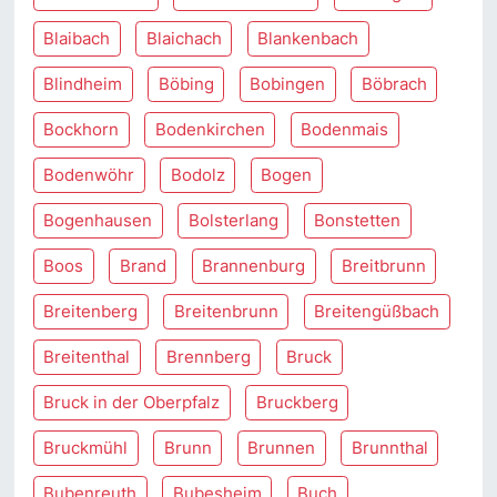
Blaibach
Blaichach
Blankenbach
Blindheim
Böbing
Bobingen
Böbrach
Bockhorn
Bodenkirchen
Bodenmais
Bodenwöhr
Bodolz
Bogen
Bogenhausen
Bolsterlang
Bonstetten
Boos
Brand
Brannenburg
Breitbrunn
Breitenberg
Breitenbrunn
Breitengüßbach
Breitenthal
Brennberg
Bruck
Bruck in der Oberpfalz
Bruckberg
Bruckmühl
Brunn
Brunnen
Brunnthal
Bubenreuth
Bubesheim
Buch