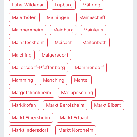
Luhe-Wildenau
Lupburg
Mähring
Maierhöfen
Maihingen
Mainaschaff
Mainbernheim
Mainburg
Mainleus
Mainstockheim
Maisach
Maitenbeth
Malching
Malgersdorf
Mallersdorf-Pfaffenberg
Mammendorf
Mamming
Manching
Mantel
Margetshöchheim
Mariaposching
Marklkofen
Markt Berolzheim
Markt Bibart
Markt Einersheim
Markt Erlbach
Markt Indersdorf
Markt Nordheim