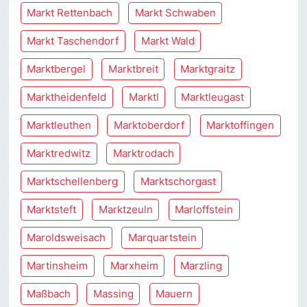
Markt Rettenbach
Markt Schwaben
Markt Taschendorf
Markt Wald
Marktbergel
Marktbreit
Marktgraitz
Marktheidenfeld
Marktl
Marktleugast
Marktleuthen
Marktoberdorf
Marktoffingen
Marktredwitz
Marktrodach
Marktschellenberg
Marktschorgast
Marktsteft
Marktzeuln
Marloffstein
Maroldsweisach
Marquartstein
Martinsheim
Marxheim
Marzling
Maßbach
Massing
Mauern