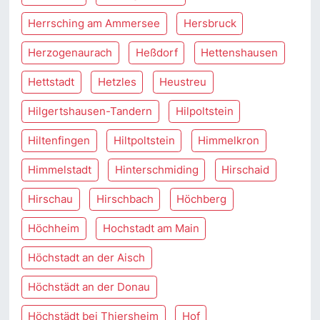
Herrsching am Ammersee
Hersbruck
Herzogenaurach
Heßdorf
Hettenshausen
Hettstadt
Hetzles
Heustreu
Hilgertshausen-Tandern
Hilpoltstein
Hiltenfingen
Hiltpoltstein
Himmelkron
Himmelstadt
Hinterschmiding
Hirschaid
Hirschau
Hirschbach
Höchberg
Höchheim
Hochstadt am Main
Höchstadt an der Aisch
Höchstädt an der Donau
Höchstädt bei Thiersheim
Hof