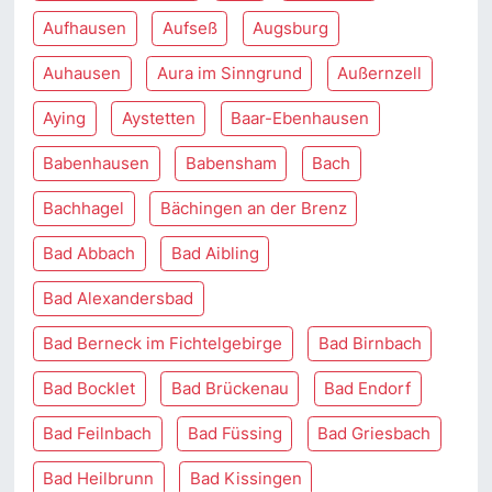
Aufhausen
Aufseß
Augsburg
Auhausen
Aura im Sinngrund
Außernzell
Aying
Aystetten
Baar-Ebenhausen
Babenhausen
Babensham
Bach
Bachhagel
Bächingen an der Brenz
Bad Abbach
Bad Aibling
Bad Alexandersbad
Bad Berneck im Fichtelgebirge
Bad Birnbach
Bad Bocklet
Bad Brückenau
Bad Endorf
Bad Feilnbach
Bad Füssing
Bad Griesbach
Bad Heilbrunn
Bad Kissingen