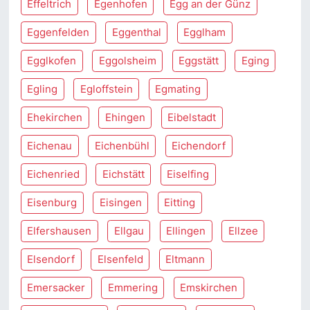
Effeltrich
Egenhofen
Egg an der Günz
Eggenfelden
Eggenthal
Egglham
Egglkofen
Eggolsheim
Eggstätt
Eging
Egling
Egloffstein
Egmating
Ehekirchen
Ehingen
Eibelstadt
Eichenau
Eichenbühl
Eichendorf
Eichenried
Eichstätt
Eiselfing
Eisenburg
Eisingen
Eitting
Elfershausen
Ellgau
Ellingen
Ellzee
Elsendorf
Elsenfeld
Eltmann
Emersacker
Emmering
Emskirchen