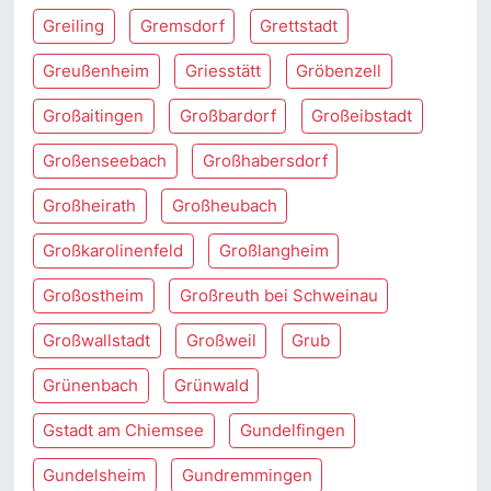
Greiling
Gremsdorf
Grettstadt
Greußenheim
Griesstätt
Gröbenzell
Großaitingen
Großbardorf
Großeibstadt
Großenseebach
Großhabersdorf
Großheirath
Großheubach
Großkarolinenfeld
Großlangheim
Großostheim
Großreuth bei Schweinau
Großwallstadt
Großweil
Grub
Grünenbach
Grünwald
Gstadt am Chiemsee
Gundelfingen
Gundelsheim
Gundremmingen