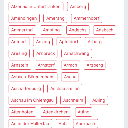
Alzenau in Unterfranken
Amberg
Amendingen
Amerang
Ammerndorf
Ammerthal
Ampfing
Andechs
Ansbach
Antdorf
Anzing
Apfeldorf
Arberg
Aresing
Arnbruck
Arnschwang
Arnstein
Arnstorf
Arrach
Arzberg
Asbach-Bäumenheim
Ascha
Aschaffenburg
Aschau am Inn
Aschau im Chiemgau
Aschheim
Aßling
Attenhofen
Attenkirchen
Atting
Au in der Hallertau
Aub
Auerbach