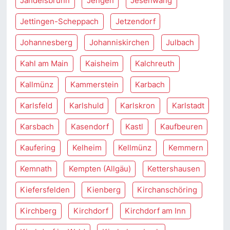
Jandelsbrunn
Jengen
Jesenwang
Jettingen-Scheppach
Jetzendorf
Johannesberg
Johanniskirchen
Julbach
Kahl am Main
Kaisheim
Kalchreuth
Kallmünz
Kammerstein
Karbach
Karlsfeld
Karlshuld
Karlskron
Karlstadt
Karsbach
Kasendorf
Kastl
Kaufbeuren
Kaufering
Kelheim
Kellmünz
Kemmern
Kemnath
Kempten (Allgäu)
Kettershausen
Kiefersfelden
Kienberg
Kirchanschöring
Kirchberg
Kirchdorf
Kirchdorf am Inn