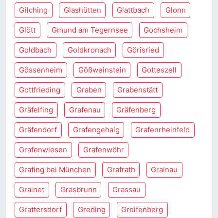
Gilching
Glashütten
Glattbach
Glonn
Glött
Gmund am Tegernsee
Gochsheim
Goldbach
Goldkronach
Görisried
Gössenheim
Gößweinstein
Gotteszell
Gottfrieding
Graben
Grabenstätt
Gräfelfing
Grafenau
Gräfenberg
Gräfendorf
Grafengehaig
Grafenrheinfeld
Grafenwiesen
Grafenwöhr
Grafing bei München
Grafrath
Grainau
Grainet
Grasbrunn
Grassau
Grattersdorf
Greding
Greifenberg