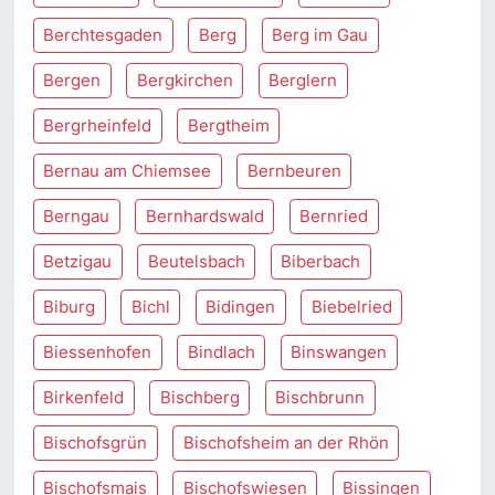
Berchtesgaden
Berg
Berg im Gau
Bergen
Bergkirchen
Berglern
Bergrheinfeld
Bergtheim
Bernau am Chiemsee
Bernbeuren
Berngau
Bernhardswald
Bernried
Betzigau
Beutelsbach
Biberbach
Biburg
Bichl
Bidingen
Biebelried
Biessenhofen
Bindlach
Binswangen
Birkenfeld
Bischberg
Bischbrunn
Bischofsgrün
Bischofsheim an der Rhön
Bischofsmais
Bischofswiesen
Bissingen