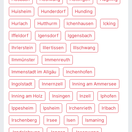
Huisheim
Hunderdorf
Hunding
Hurlach
Hutthurm
Ichenhausen
Icking
Iffeldorf
Igensdorf
Iggensbach
Ihrlerstein
Illertissen
Illschwang
Ilmmünster
Immenreuth
Immenstadt im Allgäu
Inchenhofen
Ingolstadt
Innernzell
Inning am Ammersee
Inning am Holz
Insingen
Inzell
Iphofen
Ippesheim
Ipsheim
Irchenrieth
Irlbach
Irschenberg
Irsee
Isen
Ismaning