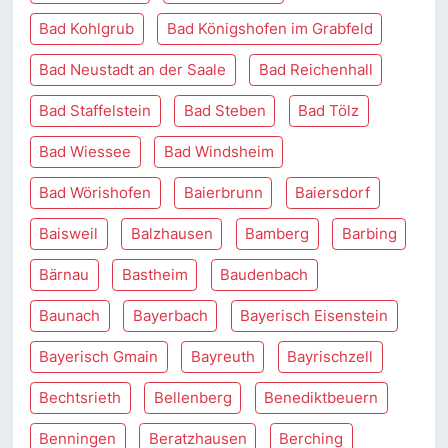
Bad Kohlgrub
Bad Königshofen im Grabfeld
Bad Neustadt an der Saale
Bad Reichenhall
Bad Staffelstein
Bad Steben
Bad Tölz
Bad Wiessee
Bad Windsheim
Bad Wörishofen
Baierbrunn
Baiersdorf
Baisweil
Balzhausen
Bamberg
Barbing
Bärnau
Bastheim
Baudenbach
Baunach
Bayerbach
Bayerisch Eisenstein
Bayerisch Gmain
Bayreuth
Bayrischzell
Bechtsrieth
Bellenberg
Benediktbeuern
Benningen
Beratzhausen
Berching