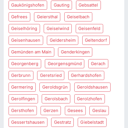
Gaukönigshofen
Gauting
Gebsattel
Gefrees
Geiersthal
Geiselbach
Geiselhöring
Geiselwind
Geisenfeld
Geisenhausen
Geldersheim
Geltendorf
Gemünden am Main
Genderkingen
Georgenberg
Georgensgmünd
Gerach
Gerbrunn
Geretsried
Gerhardshofen
Germering
Geroldsgrün
Geroldshausen
Gerolfingen
Gerolsbach
Gerolzhofen
Gersthofen
Gerzen
Gesees
Geslau
Gessertshausen
Gestratz
Giebelstadt