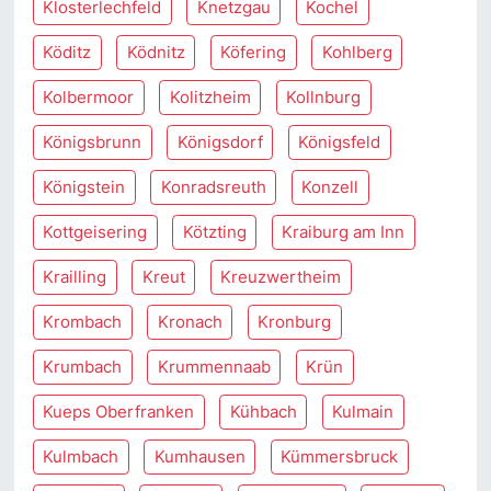
Klosterlechfeld
Knetzgau
Kochel
Köditz
Ködnitz
Köfering
Kohlberg
Kolbermoor
Kolitzheim
Kollnburg
Königsbrunn
Königsdorf
Königsfeld
Königstein
Konradsreuth
Konzell
Kottgeisering
Kötzting
Kraiburg am Inn
Krailling
Kreut
Kreuzwertheim
Krombach
Kronach
Kronburg
Krumbach
Krummennaab
Krün
Kueps Oberfranken
Kühbach
Kulmain
Kulmbach
Kumhausen
Kümmersbruck