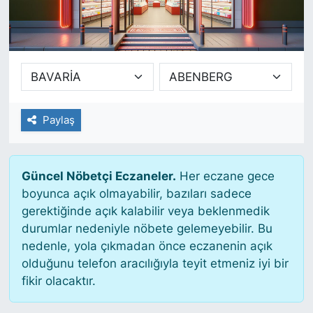
SİYASET
SAĞLIK
Paylaş
Güncel Nöbetçi Eczaneler.
Her eczane gece
boyunca açık olmayabilir, bazıları sadece
gerektiğinde açık kalabilir veya beklenmedik
durumlar nedeniyle nöbete gelemeyebilir. Bu
nedenle, yola çıkmadan önce eczanenin açık
olduğunu telefon aracılığıyla teyit etmeniz iyi bir
fikir olacaktır.