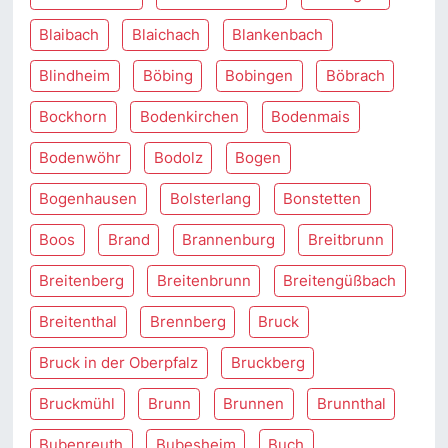
Blaibach
Blaichach
Blankenbach
Blindheim
Böbing
Bobingen
Böbrach
Bockhorn
Bodenkirchen
Bodenmais
Bodenwöhr
Bodolz
Bogen
Bogenhausen
Bolsterlang
Bonstetten
Boos
Brand
Brannenburg
Breitbrunn
Breitenberg
Breitenbrunn
Breitengüßbach
Breitenthal
Brennberg
Bruck
Bruck in der Oberpfalz
Bruckberg
Bruckmühl
Brunn
Brunnen
Brunnthal
Bubenreuth
Bubesheim
Buch