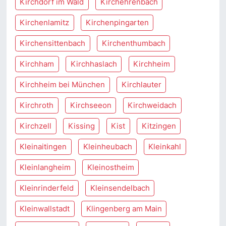
Kirchdorf im Wald
Kirchehrenbach
Kirchenlamitz
Kirchenpingarten
Kirchensittenbach
Kirchenthumbach
Kirchham
Kirchhaslach
Kirchheim
Kirchheim bei München
Kirchlauter
Kirchroth
Kirchseeon
Kirchweidach
Kirchzell
Kissing
Kist
Kitzingen
Kleinaitingen
Kleinheubach
Kleinkahl
Kleinlangheim
Kleinostheim
Kleinrinderfeld
Kleinsendelbach
Kleinwallstadt
Klingenberg am Main