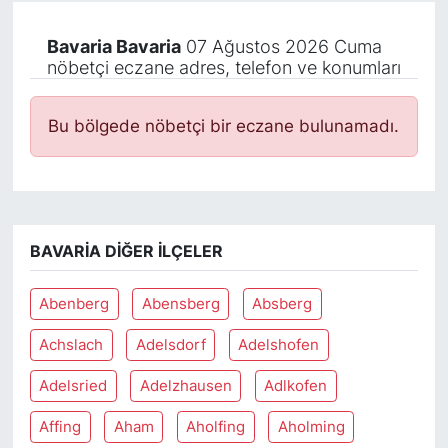
Bavaria Bavaria
07 Ağustos 2026 Cuma
nöbetçi eczane adres, telefon ve konumları
Bu bölgede nöbetçi bir eczane bulunamadı.
BAVARIA DIĞER İLÇELER
Abenberg
Abensberg
Absberg
Achslach
Adelsdorf
Adelshofen
Adelsried
Adelzhausen
Adlkofen
Affing
Aham
Aholfing
Aholming