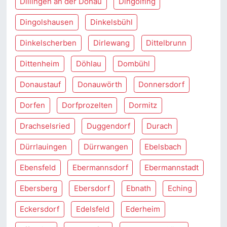
Dillingen an der Donau
Dingolfing
Dingolshausen
Dinkelsbühl
Dinkelscherben
Dirlewang
Dittelbrunn
Dittenheim
Döhlau
Dombühl
Donaustauf
Donauwörth
Donnersdorf
Dorfen
Dorfprozelten
Dormitz
Drachselsried
Duggendorf
Durach
Dürrlauingen
Dürrwangen
Ebelsbach
Ebensfeld
Ebermannsdorf
Ebermannstadt
Ebersberg
Ebersdorf
Ebnath
Eching
Eckersdorf
Edelsfeld
Ederheim