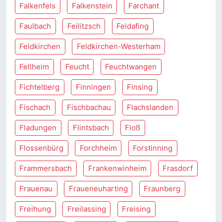
Falkenfels
Falkenstein
Farchant
Faulbach
Feilitzsch
Feldafing
Feldkirchen
Feldkirchen-Westerham
Fellheim
Feucht
Feuchtwangen
Fichtelberg
Finningen
Finsing
Fischach
Fischbachau
Flachslanden
Fladungen
Flintsbach
Floß
Flossenbürg
Forchheim
Forstinning
Frammersbach
Frankenwinheim
Frasdorf
Frauenau
Fraueneuharting
Fraunberg
Freihung
Freilassing
Freising