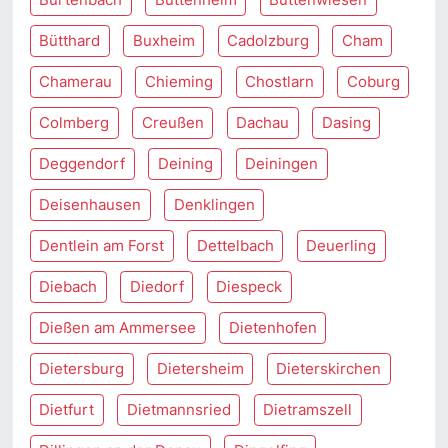
Bütthard
Buxheim
Cadolzburg
Cham
Chamerau
Chieming
Chostlarn
Coburg
Colmberg
Creußen
Dachau
Dasing
Deggendorf
Deining
Deiningen
Deisenhausen
Denklingen
Dentlein am Forst
Dettelbach
Deuerling
Diebach
Diedorf
Diespeck
Dießen am Ammersee
Dietenhofen
Dietersburg
Dietersheim
Dieterskirchen
Dietfurt
Dietmannsried
Dietramszell