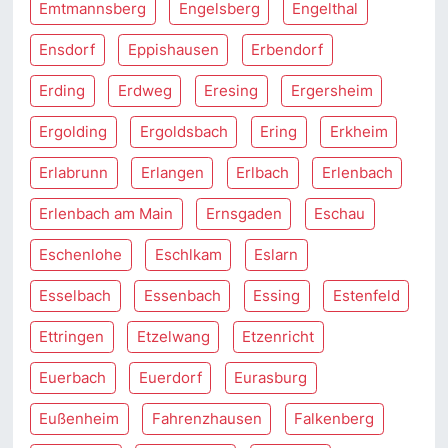
Emtmannsberg
Engelsberg
Engelthal
Ensdorf
Eppishausen
Erbendorf
Erding
Erdweg
Eresing
Ergersheim
Ergolding
Ergoldsbach
Ering
Erkheim
Erlabrunn
Erlangen
Erlbach
Erlenbach
Erlenbach am Main
Ernsgaden
Eschau
Eschenlohe
Eschlkam
Eslarn
Esselbach
Essenbach
Essing
Estenfeld
Ettringen
Etzelwang
Etzenricht
Euerbach
Euerdorf
Eurasburg
Eußenheim
Fahrenzhausen
Falkenberg