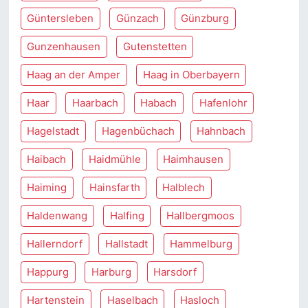
Güntersleben
Günzach
Günzburg
Gunzenhausen
Gutenstetten
Haag an der Amper
Haag in Oberbayern
Haar
Haarbach
Habach
Hafenlohr
Hagelstadt
Hagenbüchach
Hahnbach
Haibach
Haidmühle
Haimhausen
Haiming
Hainsfarth
Halblech
Haldenwang
Halfing
Hallbergmoos
Hallerndorf
Hallstadt
Hammelburg
Happurg
Harburg
Harsdorf
Hartenstein
Haselbach
Hasloch