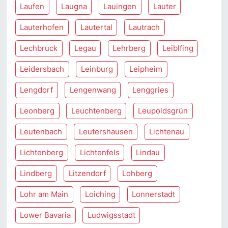
Laufen
Laugna
Lauingen
Lauter
Lauterhofen
Lautertal
Lautrach
Lechbruck
Legau
Lehrberg
Leiblfing
Leidersbach
Leinburg
Leipheim
Lengdorf
Lengenwang
Lenggries
Leonberg
Leuchtenberg
Leupoldsgrün
Leutenbach
Leutershausen
Lichtenau
Lichtenberg
Lichtenfels
Lindau
Lindberg
Litzendorf
Lohberg
Lohr am Main
Loiching
Lonnerstadt
Lower Bavaria
Ludwigsstadt