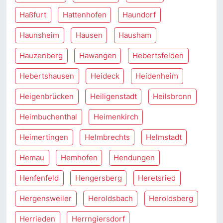
Haßfurt
Hattenhofen
Haundorf
Haunsheim
Hausen
Hausham
Hauzenberg
Hawangen
Hebertsfelden
Hebertshausen
Heideck
Heidenheim
Heigenbrücken
Heiligenstadt
Heilsbronn
Heimbuchenthal
Heimenkirch
Heimertingen
Helmbrechts
Helmstadt
Hemau
Hemhofen
Hendungen
Henfenfeld
Hengersberg
Heretsried
Hergensweiler
Heroldsbach
Heroldsberg
Herrieden
Herrngiersdorf