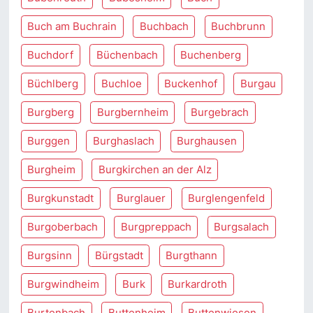
Buch am Buchrain
Buchbach
Buchbrunn
Buchdorf
Büchenbach
Buchenberg
Büchlberg
Buchloe
Buckenhof
Burgau
Burgberg
Burgbernheim
Burgebrach
Burggen
Burghaslach
Burghausen
Burgheim
Burgkirchen an der Alz
Burgkunstadt
Burglauer
Burglengenfeld
Burgoberbach
Burgpreppach
Burgsalach
Burgsinn
Bürgstadt
Burgthann
Burgwindheim
Burk
Burkardroth
Burtenbach
Buttenheim
Buttenwiesen