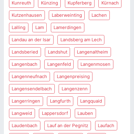
Kunreuth
Künzing
Kupferberg
Kürnach
Kutzenhausen
Laberweinting
Lachen
Lalling
Lam
Lamerdingen
Landau an der Isar
Landsberg am Lech
Landsberied
Landshut
Langenaltheim
Langenbach
Langenfeld
Langenmosen
Langenneufnach
Langenpreising
Langensendelbach
Langenzenn
Langerringen
Langfurth
Langquaid
Langweid
Lappersdorf
Lauben
Laudenbach
Lauf an der Pegnitz
Laufach