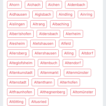
Ahorn
Aichach
Aichen
Aidenbach
Aidhausen
Aiglsbach
Aindling
Ainring
Aislingen
Aitrang
Albaching
Albertshofen
Aldersbach
Alerheim
Alesheim
Aletshausen
Alfeld
Allersberg
Allershausen
Alling
Altdorf
Alteglofsheim
Altenbuch
Altendorf
Altenkunstadt
Altenmarkt
Altenmünster
Altenstadt
Altenthann
Alterhofen
Altfraunhofen
Althegnenberg
Altomünster
Altötting
Altusried