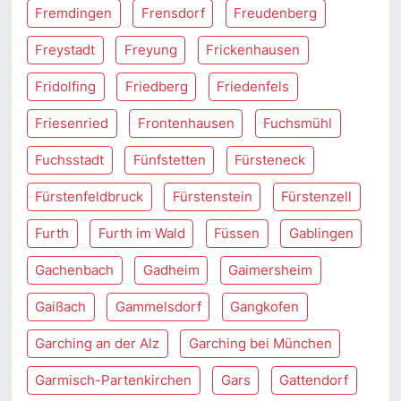
Fremdingen
Frensdorf
Freudenberg
Freystadt
Freyung
Frickenhausen
Fridolfing
Friedberg
Friedenfels
Friesenried
Frontenhausen
Fuchsmühl
Fuchsstadt
Fünfstetten
Fürsteneck
Fürstenfeldbruck
Fürstenstein
Fürstenzell
Furth
Furth im Wald
Füssen
Gablingen
Gachenbach
Gadheim
Gaimersheim
Gaißach
Gammelsdorf
Gangkofen
Garching an der Alz
Garching bei München
Garmisch-Partenkirchen
Gars
Gattendorf