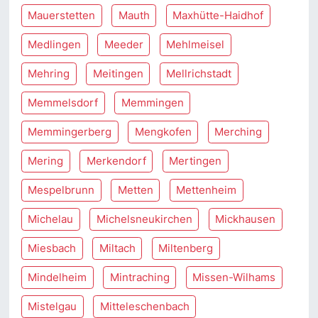
Mauerstetten
Mauth
Maxhütte-Haidhof
Medlingen
Meeder
Mehlmeisel
Mehring
Meitingen
Mellrichstadt
Memmelsdorf
Memmingen
Memmingerberg
Mengkofen
Merching
Mering
Merkendorf
Mertingen
Mespelbrunn
Metten
Mettenheim
Michelau
Michelsneukirchen
Mickhausen
Miesbach
Miltach
Miltenberg
Mindelheim
Mintraching
Missen-Wilhams
Mistelgau
Mitteleschenbach