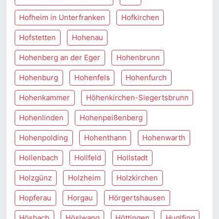
Hofheim in Unterfranken
Hofkirchen
Hofstetten
Hohenau
Hohenberg an der Eger
Hohenbrunn
Hohenburg
Hohenfels
Hohenfurch
Hohenkammer
Höhenkirchen-Siegertsbrunn
Hohenlinden
Hohenpeißenberg
Hohenpolding
Hohenthann
Hohenwarth
Hollenbach
Hollfeld
Hollstadt
Holzgünz
Holzheim
Holzkirchen
Hopferau
Horgau
Hörgertshausen
Hösbach
Höslwang
Höttingen
Huglfing