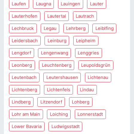
Laufen
Laugna
Lauingen
Lauter
Lauterhofen
Lautertal
Lautrach
Lechbruck
Legau
Lehrberg
Leiblfing
Leidersbach
Leinburg
Leipheim
Lengdorf
Lengenwang
Lenggries
Leonberg
Leuchtenberg
Leupoldsgrün
Leutenbach
Leutershausen
Lichtenau
Lichtenberg
Lichtenfels
Lindau
Lindberg
Litzendorf
Lohberg
Lohr am Main
Loiching
Lonnerstadt
Lower Bavaria
Ludwigsstadt