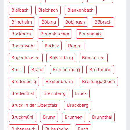
Blaibach
Blaichach
Blankenbach
Blindheim
Böbing
Bobingen
Böbrach
Bockhorn
Bodenkirchen
Bodenmais
Bodenwöhr
Bodolz
Bogen
Bogenhausen
Bolsterlang
Bonstetten
Boos
Brand
Brannenburg
Breitbrunn
Breitenberg
Breitenbrunn
Breitengüßbach
Breitenthal
Brennberg
Bruck
Bruck in der Oberpfalz
Bruckberg
Bruckmühl
Brunn
Brunnen
Brunnthal
Bubenreuth
Bubesheim
Buch