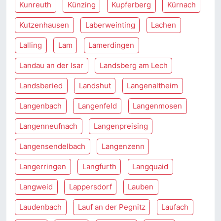
Kunreuth
Künzing
Kupferberg
Kürnach
Kutzenhausen
Laberweinting
Lachen
Lalling
Lam
Lamerdingen
Landau an der Isar
Landsberg am Lech
Landsberied
Landshut
Langenaltheim
Langenbach
Langenfeld
Langenmosen
Langenneufnach
Langenpreising
Langensendelbach
Langenzenn
Langerringen
Langfurth
Langquaid
Langweid
Lappersdorf
Lauben
Laudenbach
Lauf an der Pegnitz
Laufach