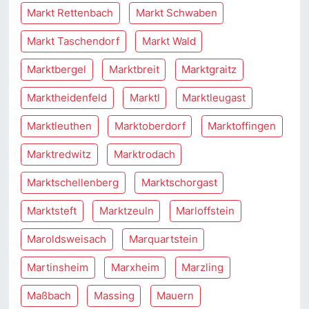
Markt Rettenbach
Markt Schwaben
Markt Taschendorf
Markt Wald
Marktbergel
Marktbreit
Marktgraitz
Marktheidenfeld
Marktl
Marktleugast
Marktleuthen
Marktoberdorf
Marktoffingen
Marktredwitz
Marktrodach
Marktschellenberg
Marktschorgast
Marktsteft
Marktzeuln
Marloffstein
Maroldsweisach
Marquartstein
Martinsheim
Marxheim
Marzling
Maßbach
Massing
Mauern