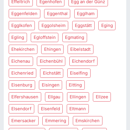
Effeltrich
Egenhofen
Egg an der Günz
Eggenfelden
Eggenthal
Egglham
Egglkofen
Eggolsheim
Eggstätt
Eging
Egling
Egloffstein
Egmating
Ehekirchen
Ehingen
Eibelstadt
Eichenau
Eichenbühl
Eichendorf
Eichenried
Eichstätt
Eiselfing
Eisenburg
Eisingen
Eitting
Elfershausen
Ellgau
Ellingen
Ellzee
Elsendorf
Elsenfeld
Eltmann
Emersacker
Emmering
Emskirchen