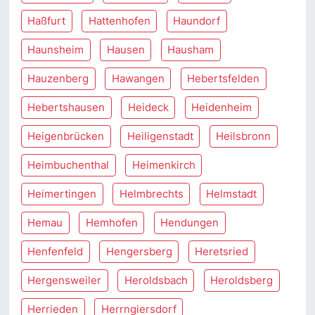
Haßfurt
Hattenhofen
Haundorf
Haunsheim
Hausen
Hausham
Hauzenberg
Hawangen
Hebertsfelden
Hebertshausen
Heideck
Heidenheim
Heigenbrücken
Heiligenstadt
Heilsbronn
Heimbuchenthal
Heimenkirch
Heimertingen
Helmbrechts
Helmstadt
Hemau
Hemhofen
Hendungen
Henfenfeld
Hengersberg
Heretsried
Hergensweiler
Heroldsbach
Heroldsberg
Herrieden
Herrngiersdorf