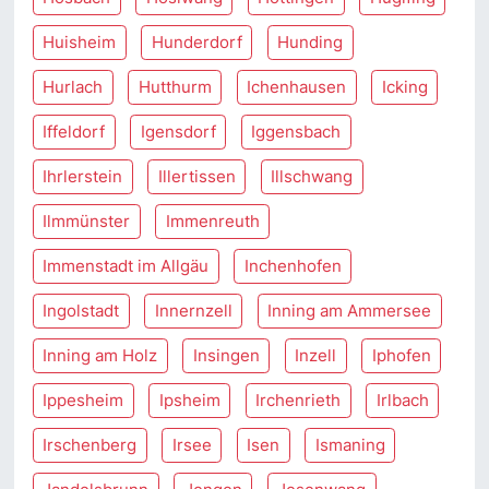
Huisheim
Hunderdorf
Hunding
Hurlach
Hutthurm
Ichenhausen
Icking
Iffeldorf
Igensdorf
Iggensbach
Ihrlerstein
Illertissen
Illschwang
Ilmmünster
Immenreuth
Immenstadt im Allgäu
Inchenhofen
Ingolstadt
Innernzell
Inning am Ammersee
Inning am Holz
Insingen
Inzell
Iphofen
Ippesheim
Ipsheim
Irchenrieth
Irlbach
Irschenberg
Irsee
Isen
Ismaning