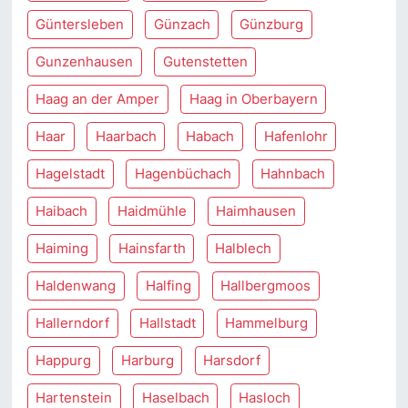
Güntersleben
Günzach
Günzburg
Gunzenhausen
Gutenstetten
Haag an der Amper
Haag in Oberbayern
Haar
Haarbach
Habach
Hafenlohr
Hagelstadt
Hagenbüchach
Hahnbach
Haibach
Haidmühle
Haimhausen
Haiming
Hainsfarth
Halblech
Haldenwang
Halfing
Hallbergmoos
Hallerndorf
Hallstadt
Hammelburg
Happurg
Harburg
Harsdorf
Hartenstein
Haselbach
Hasloch