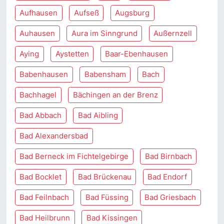
Aufhausen
Aufseß
Augsburg
Auhausen
Aura im Sinngrund
Außernzell
Aying
Aystetten
Baar-Ebenhausen
Babenhausen
Babensham
Bach
Bachhagel
Bächingen an der Brenz
Bad Abbach
Bad Aibling
Bad Alexandersbad
Bad Berneck im Fichtelgebirge
Bad Birnbach
Bad Bocklet
Bad Brückenau
Bad Endorf
Bad Feilnbach
Bad Füssing
Bad Griesbach
Bad Heilbrunn
Bad Kissingen