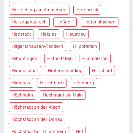
Herrsching am Ammersee
Hersbruck
Herzogenaurach
Heßdorf
Hettenshausen
Hettstadt
Hetzles
Heustreu
Hilgertshausen-Tandern
Hilpoltstein
Hiltenfingen
Hiltpoltstein
Himmelkron
Himmelstadt
Hinterschmiding
Hirschaid
Hirschau
Hirschbach
Höchberg
Höchheim
Hochstadt am Main
Höchstadt an der Aisch
Höchstädt an der Donau
Höchstädt bei Thiersheim
Hof