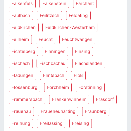
Falkenfels
Falkenstein
Farchant
Faulbach
Feilitzsch
Feldafing
Feldkirchen
Feldkirchen-Westerham
Fellheim
Feucht
Feuchtwangen
Fichtelberg
Finningen
Finsing
Fischach
Fischbachau
Flachslanden
Fladungen
Flintsbach
Floß
Flossenbürg
Forchheim
Forstinning
Frammersbach
Frankenwinheim
Frasdorf
Frauenau
Fraueneuharting
Fraunberg
Freihung
Freilassing
Freising