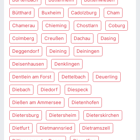
Bütthard
Buxheim
Cadolzburg
Cham
Chamerau
Chieming
Chostlarn
Coburg
Colmberg
Creußen
Dachau
Dasing
Deggendorf
Deining
Deiningen
Deisenhausen
Denklingen
Dentlein am Forst
Dettelbach
Deuerling
Diebach
Diedorf
Diespeck
Dießen am Ammersee
Dietenhofen
Dietersburg
Dietersheim
Dieterskirchen
Dietfurt
Dietmannsried
Dietramszell