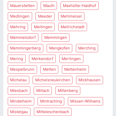
Mauerstetten
Mauth
Maxhütte-Haidhof
Medlingen
Meeder
Mehlmeisel
Mehring
Meitingen
Mellrichstadt
Memmelsdorf
Memmingen
Memmingerberg
Mengkofen
Merching
Mering
Merkendorf
Mertingen
Mespelbrunn
Metten
Mettenheim
Michelau
Michelsneukirchen
Mickhausen
Miesbach
Miltach
Miltenberg
Mindelheim
Mintraching
Missen-Wilhams
Mistelgau
Mitteleschenbach