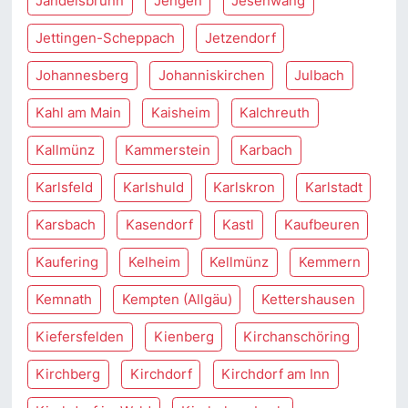
Jandelsbrunn
Jengen
Jesenwang
Jettingen-Scheppach
Jetzendorf
Johannesberg
Johanniskirchen
Julbach
Kahl am Main
Kaisheim
Kalchreuth
Kallmünz
Kammerstein
Karbach
Karlsfeld
Karlshuld
Karlskron
Karlstadt
Karsbach
Kasendorf
Kastl
Kaufbeuren
Kaufering
Kelheim
Kellmünz
Kemmern
Kemnath
Kempten (Allgäu)
Kettershausen
Kiefersfelden
Kienberg
Kirchanschöring
Kirchberg
Kirchdorf
Kirchdorf am Inn