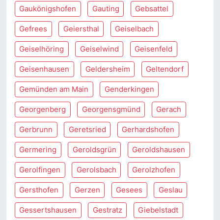
Gaukönigshofen
Gauting
Gebsattel
Gefrees
Geiersthal
Geiselbach
Geiselhöring
Geiselwind
Geisenfeld
Geisenhausen
Geldersheim
Geltendorf
Gemünden am Main
Genderkingen
Georgenberg
Georgensgmünd
Gerach
Gerbrunn
Geretsried
Gerhardshofen
Germering
Geroldsgrün
Geroldshausen
Gerolfingen
Gerolsbach
Gerolzhofen
Gersthofen
Gerzen
Gesees
Geslau
Gessertshausen
Gestratz
Giebelstadt