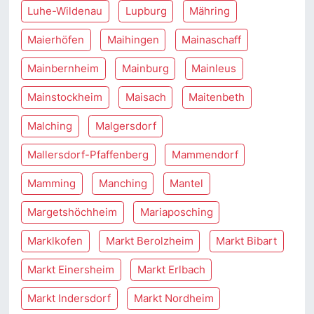
Luhe-Wildenau
Lupburg
Mähring
Maierhöfen
Maihingen
Mainaschaff
Mainbernheim
Mainburg
Mainleus
Mainstockheim
Maisach
Maitenbeth
Malching
Malgersdorf
Mallersdorf-Pfaffenberg
Mammendorf
Mamming
Manching
Mantel
Margetshöchheim
Mariaposching
Marklkofen
Markt Berolzheim
Markt Bibart
Markt Einersheim
Markt Erlbach
Markt Indersdorf
Markt Nordheim