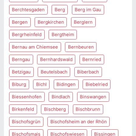
Berchtesgaden
Berg
Berg im Gau
Bergen
Bergkirchen
Berglern
Bergrheinfeld
Bergtheim
Bernau am Chiemsee
Bernbeuren
Berngau
Bernhardswald
Bernried
Betzigau
Beutelsbach
Biberbach
Biburg
Bichl
Bidingen
Biebelried
Biessenhofen
Bindlach
Binswangen
Birkenfeld
Bischberg
Bischbrunn
Bischofsgrün
Bischofsheim an der Rhön
Bischofsmais
Bischofswiesen
Bissingen