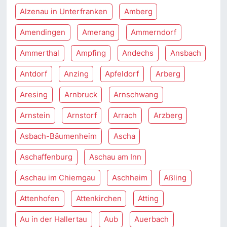
Alzenau in Unterfranken
Amberg
Amendingen
Amerang
Ammerndorf
Ammerthal
Ampfing
Andechs
Ansbach
Antdorf
Anzing
Apfeldorf
Arberg
Aresing
Arnbruck
Arnschwang
Arnstein
Arnstorf
Arrach
Arzberg
Asbach-Bäumenheim
Ascha
Aschaffenburg
Aschau am Inn
Aschau im Chiemgau
Aschheim
Aßling
Attenhofen
Attenkirchen
Atting
Au in der Hallertau
Aub
Auerbach