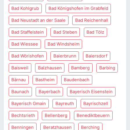
Bad Kohlgrub
Bad Königshofen im Grabfeld
Bad Neustadt an der Saale
Bad Reichenhall
Bad Staffelstein
Bad Steben
Bad Tölz
Bad Wiessee
Bad Windsheim
Bad Wörishofen
Baierbrunn
Baiersdorf
Baisweil
Balzhausen
Bamberg
Barbing
Bärnau
Bastheim
Baudenbach
Baunach
Bayerbach
Bayerisch Eisenstein
Bayerisch Gmain
Bayreuth
Bayrischzell
Bechtsrieth
Bellenberg
Benediktbeuern
Benningen
Beratzhausen
Berching