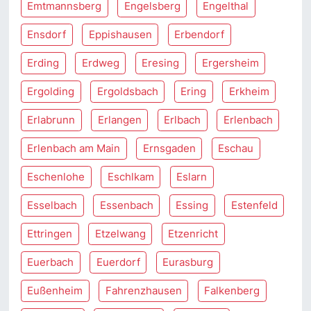
Emtmannsberg
Engelsberg
Engelthal
Ensdorf
Eppishausen
Erbendorf
Erding
Erdweg
Eresing
Ergersheim
Ergolding
Ergoldsbach
Ering
Erkheim
Erlabrunn
Erlangen
Erlbach
Erlenbach
Erlenbach am Main
Ernsgaden
Eschau
Eschenlohe
Eschlkam
Eslarn
Esselbach
Essenbach
Essing
Estenfeld
Ettringen
Etzelwang
Etzenricht
Euerbach
Euerdorf
Eurasburg
Eußenheim
Fahrenzhausen
Falkenberg