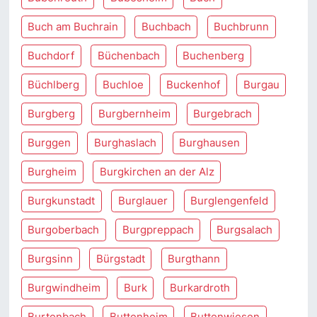
Buch am Buchrain
Buchbach
Buchbrunn
Buchdorf
Büchenbach
Buchenberg
Büchlberg
Buchloe
Buckenhof
Burgau
Burgberg
Burgbernheim
Burgebrach
Burggen
Burghaslach
Burghausen
Burgheim
Burgkirchen an der Alz
Burgkunstadt
Burglauer
Burglengenfeld
Burgoberbach
Burgpreppach
Burgsalach
Burgsinn
Bürgstadt
Burgthann
Burgwindheim
Burk
Burkardroth
Burtenbach
Buttenheim
Buttenwiesen