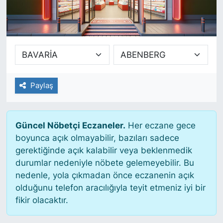
SİYASET
SAĞLIK
Paylaş
Güncel Nöbetçi Eczaneler.
Her eczane gece
boyunca açık olmayabilir, bazıları sadece
gerektiğinde açık kalabilir veya beklenmedik
durumlar nedeniyle nöbete gelemeyebilir. Bu
nedenle, yola çıkmadan önce eczanenin açık
olduğunu telefon aracılığıyla teyit etmeniz iyi bir
fikir olacaktır.