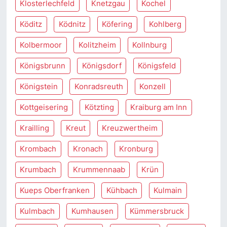
Klosterlechfeld
Knetzgau
Kochel
Köditz
Ködnitz
Köfering
Kohlberg
Kolbermoor
Kolitzheim
Kollnburg
Königsbrunn
Königsdorf
Königsfeld
Königstein
Konradsreuth
Konzell
Kottgeisering
Kötzting
Kraiburg am Inn
Krailling
Kreut
Kreuzwertheim
Krombach
Kronach
Kronburg
Krumbach
Krummennaab
Krün
Kueps Oberfranken
Kühbach
Kulmain
Kulmbach
Kumhausen
Kümmersbruck