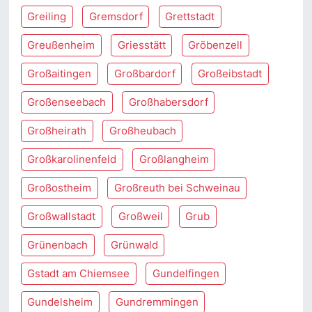
Greiling
Gremsdorf
Grettstadt
Greußenheim
Griesstätt
Gröbenzell
Großaitingen
Großbardorf
Großeibstadt
Großenseebach
Großhabersdorf
Großheirath
Großheubach
Großkarolinenfeld
Großlangheim
Großostheim
Großreuth bei Schweinau
Großwallstadt
Großweil
Grub
Grünenbach
Grünwald
Gstadt am Chiemsee
Gundelfingen
Gundelsheim
Gundremmingen