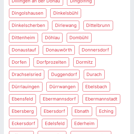
Dillingen an der Donau
Dingolfing
Dingolshausen
Dinkelsbühl
Dinkelscherben
Dirlewang
Dittelbrunn
Dittenheim
Döhlau
Dombühl
Donaustauf
Donauwörth
Donnersdorf
Dorfen
Dorfprozelten
Dormitz
Drachselsried
Duggendorf
Durach
Dürrlauingen
Dürrwangen
Ebelsbach
Ebensfeld
Ebermannsdorf
Ebermannstadt
Ebersberg
Ebersdorf
Ebnath
Eching
Eckersdorf
Edelsfeld
Ederheim