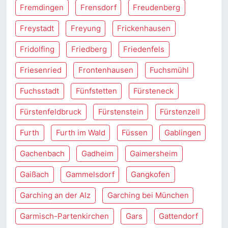
Fremdingen
Frensdorf
Freudenberg
Freystadt
Freyung
Frickenhausen
Fridolfing
Friedberg
Friedenfels
Friesenried
Frontenhausen
Fuchsmühl
Fuchsstadt
Fünfstetten
Fürsteneck
Fürstenfeldbruck
Fürstenstein
Fürstenzell
Furth
Furth im Wald
Füssen
Gablingen
Gachenbach
Gadheim
Gaimersheim
Gaißach
Gammelsdorf
Gangkofen
Garching an der Alz
Garching bei München
Garmisch-Partenkirchen
Gars
Gattendorf