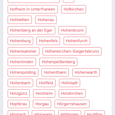
Hofheim in Unterfranken
Hofkirchen
Hofstetten
Hohenau
Hohenberg an der Eger
Hohenbrunn
Hohenburg
Hohenfels
Hohenfurch
Hohenkammer
Höhenkirchen-Siegertsbrunn
Hohenlinden
Hohenpeißenberg
Hohenpolding
Hohenthann
Hohenwarth
Hollenbach
Hollfeld
Hollstadt
Holzgünz
Holzheim
Holzkirchen
Hopferau
Horgau
Hörgertshausen
Hösbach
Höslwang
Höttingen
Huglfing