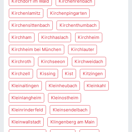
Kirchdorf im Wald
Kirchehrenbach
Kirchenlamitz
Kirchenpingarten
Kirchensittenbach
Kirchenthumbach
Kirchham
Kirchhaslach
Kirchheim
Kirchheim bei München
Kirchlauter
Kirchroth
Kirchseeon
Kirchweidach
Kirchzell
Kissing
Kist
Kitzingen
Kleinaitingen
Kleinheubach
Kleinkahl
Kleinlangheim
Kleinostheim
Kleinrinderfeld
Kleinsendelbach
Kleinwallstadt
Klingenberg am Main