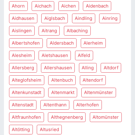
Ahorn
Aichach
Aichen
Aidenbach
Aidhausen
Aiglsbach
Aindling
Ainring
Aislingen
Aitrang
Albaching
Albertshofen
Aldersbach
Alerheim
Alesheim
Aletshausen
Alfeld
Allersberg
Allershausen
Alling
Altdorf
Alteglofsheim
Altenbuch
Altendorf
Altenkunstadt
Altenmarkt
Altenmünster
Altenstadt
Altenthann
Alterhofen
Altfraunhofen
Althegnenberg
Altomünster
Altötting
Altusried