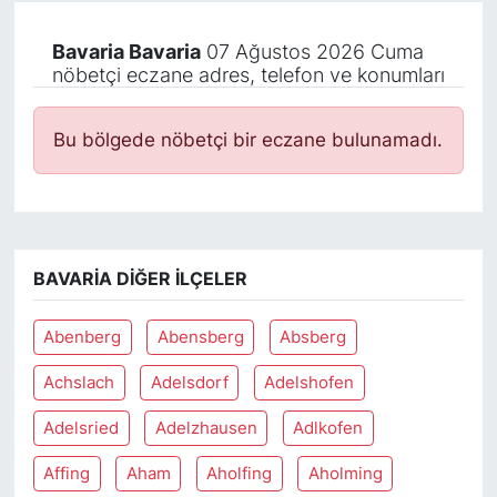
Bavaria Bavaria
07 Ağustos 2026 Cuma
nöbetçi eczane adres, telefon ve konumları
Bu bölgede nöbetçi bir eczane bulunamadı.
BAVARIA DIĞER İLÇELER
Abenberg
Abensberg
Absberg
Achslach
Adelsdorf
Adelshofen
Adelsried
Adelzhausen
Adlkofen
Affing
Aham
Aholfing
Aholming