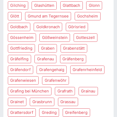
Gilching
Glashütten
Glattbach
Glonn
Glött
Gmund am Tegernsee
Gochsheim
Goldbach
Goldkronach
Görisried
Gössenheim
Gößweinstein
Gotteszell
Gottfrieding
Graben
Grabenstätt
Gräfelfing
Grafenau
Gräfenberg
Gräfendorf
Grafengehaig
Grafenrheinfeld
Grafenwiesen
Grafenwöhr
Grafing bei München
Grafrath
Grainau
Grainet
Grasbrunn
Grassau
Grattersdorf
Greding
Greifenberg