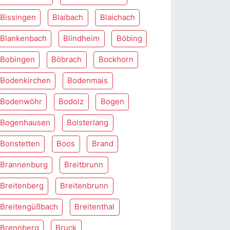
Bissingen
Blaibach
Blaichach
Blankenbach
Blindheim
Böbing
Bobingen
Böbrach
Bockhorn
Bodenkirchen
Bodenmais
Bodenwöhr
Bodolz
Bogen
Bogenhausen
Bolsterlang
Bonstetten
Boos
Brand
Brannenburg
Breitbrunn
Breitenberg
Breitenbrunn
Breitengüßbach
Breitenthal
Brennberg
Bruck