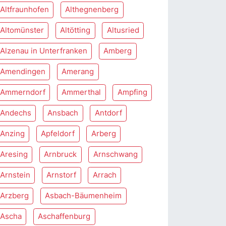
Altfraunhofen
Althegnenberg
Altomünster
Altötting
Altusried
Alzenau in Unterfranken
Amberg
Amendingen
Amerang
Ammerndorf
Ammerthal
Ampfing
Andechs
Ansbach
Antdorf
Anzing
Apfeldorf
Arberg
Aresing
Arnbruck
Arnschwang
Arnstein
Arnstorf
Arrach
Arzberg
Asbach-Bäumenheim
Ascha
Aschaffenburg