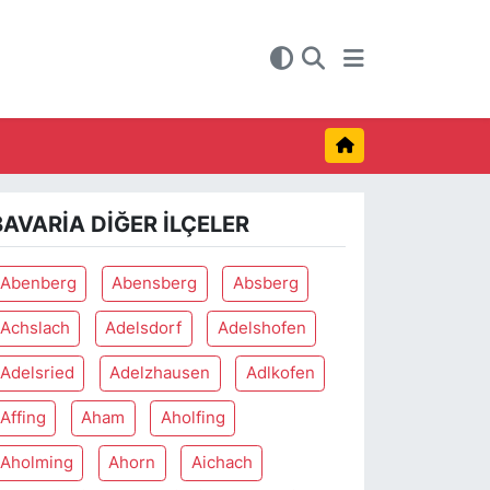
BAVARIA DIĞER İLÇELER
Abenberg
Abensberg
Absberg
Achslach
Adelsdorf
Adelshofen
Adelsried
Adelzhausen
Adlkofen
Affing
Aham
Aholfing
Aholming
Ahorn
Aichach