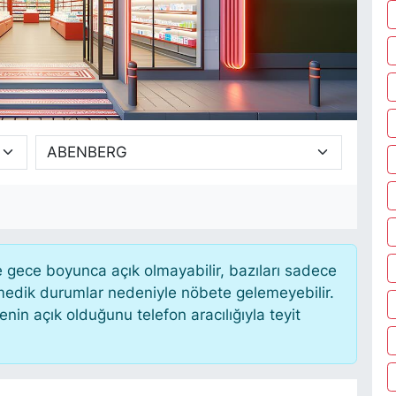
gece boyunca açık olmayabilir, bazıları sadece
nmedik durumlar nedeniyle nöbete gelemeyebilir.
in açık olduğunu telefon aracılığıyla teyit