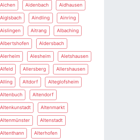
Aichen
Aidenbach
Aidhausen
Aiglsbach
Aindling
Ainring
Aislingen
Aitrang
Albaching
Albertshofen
Aldersbach
Alerheim
Alesheim
Aletshausen
Alfeld
Allersberg
Allershausen
Alling
Altdorf
Alteglofsheim
Altenbuch
Altendorf
Altenkunstadt
Altenmarkt
Altenmünster
Altenstadt
Altenthann
Alterhofen