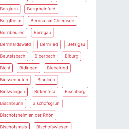
Berglern
Bergrheinfeld
Bergtheim
Bernau am Chiemsee
Bernbeuren
Berngau
Bernhardswald
Bernried
Betzigau
Beutelsbach
Biberbach
Biburg
Bichl
Bidingen
Biebelried
Biessenhofen
Bindlach
Binswangen
Birkenfeld
Bischberg
Bischbrunn
Bischofsgrün
Bischofsheim an der Rhön
Bischofsmais
Bischofswiesen