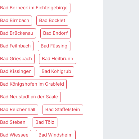
Bad Berneck im Fichtelgebirge
Bad Birnbach
Bad Bocklet
Bad Brückenau
Bad Endorf
Bad Feilnbach
Bad Füssing
Bad Griesbach
Bad Heilbrunn
Bad Kissingen
Bad Kohlgrub
Bad Königshofen im Grabfeld
Bad Neustadt an der Saale
Bad Reichenhall
Bad Staffelstein
Bad Steben
Bad Tölz
Bad Wiessee
Bad Windsheim