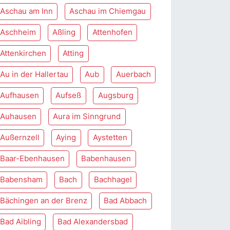
Aschau am Inn
Aschau im Chiemgau
Aschheim
Aßling
Attenhofen
Attenkirchen
Atting
Au in der Hallertau
Aub
Auerbach
Aufhausen
Aufseß
Augsburg
Auhausen
Aura im Sinngrund
Außernzell
Aying
Aystetten
Baar-Ebenhausen
Babenhausen
Babensham
Bach
Bachhagel
Bächingen an der Brenz
Bad Abbach
Bad Aibling
Bad Alexandersbad