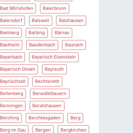
Bad Wörishofen
Baierbrunn
Baiersdorf
Baisweil
Balzhausen
Bamberg
Barbing
Bärnau
Bastheim
Baudenbach
Baunach
Bayerbach
Bayerisch Eisenstein
Bayerisch Gmain
Bayreuth
Bayrischzell
Bechtsrieth
Bellenberg
Benediktbeuern
Benningen
Beratzhausen
Berching
Berchtesgaden
Berg
Berg im Gau
Bergen
Bergkirchen