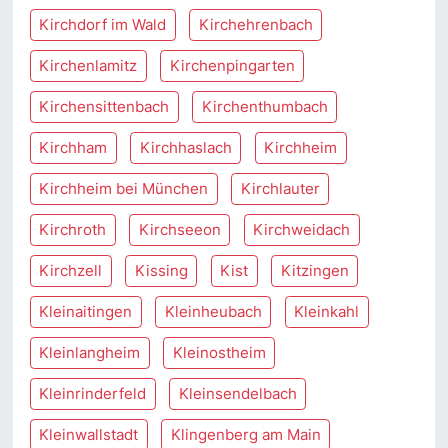
Kirchdorf im Wald
Kirchehrenbach
Kirchenlamitz
Kirchenpingarten
Kirchensittenbach
Kirchenthumbach
Kirchham
Kirchhaslach
Kirchheim
Kirchheim bei München
Kirchlauter
Kirchroth
Kirchseeon
Kirchweidach
Kirchzell
Kissing
Kist
Kitzingen
Kleinaitingen
Kleinheubach
Kleinkahl
Kleinlangheim
Kleinostheim
Kleinrinderfeld
Kleinsendelbach
Kleinwallstadt
Klingenberg am Main