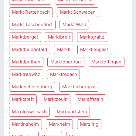
Markt Rettenbach
Markt Schwaben
Markt Taschendorf
Markt Wald
Marktbergel
Marktbreit
Marktgraitz
Marktheidenfeld
Marktl
Marktleugast
Marktleuthen
Marktoberdorf
Marktoffingen
Marktredwitz
Marktrodach
Marktschellenberg
Marktschorgast
Marktsteft
Marktzeuln
Marloffstein
Maroldsweisach
Marquartstein
Martinsheim
Marxheim
Marzling