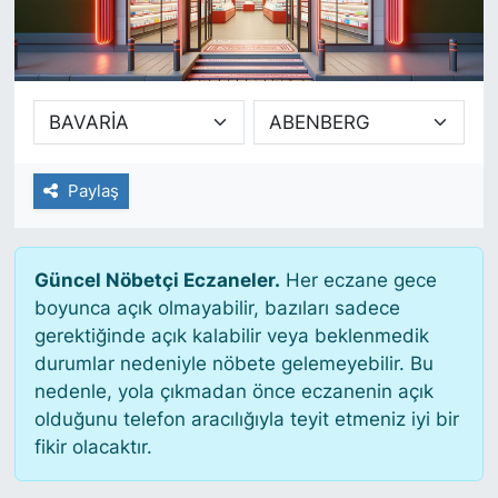
SİYASET
SAĞLIK
Paylaş
Güncel Nöbetçi Eczaneler.
Her eczane gece
boyunca açık olmayabilir, bazıları sadece
gerektiğinde açık kalabilir veya beklenmedik
durumlar nedeniyle nöbete gelemeyebilir. Bu
nedenle, yola çıkmadan önce eczanenin açık
olduğunu telefon aracılığıyla teyit etmeniz iyi bir
fikir olacaktır.