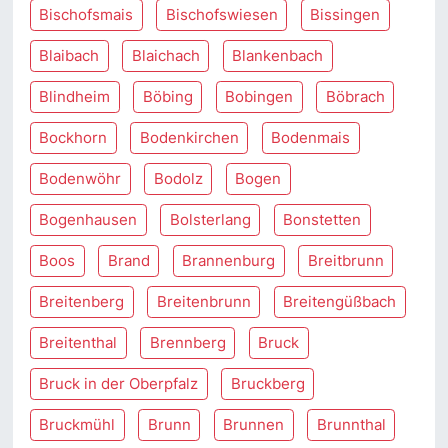
Bischofsmais
Bischofswiesen
Bissingen
Blaibach
Blaichach
Blankenbach
Blindheim
Böbing
Bobingen
Böbrach
Bockhorn
Bodenkirchen
Bodenmais
Bodenwöhr
Bodolz
Bogen
Bogenhausen
Bolsterlang
Bonstetten
Boos
Brand
Brannenburg
Breitbrunn
Breitenberg
Breitenbrunn
Breitengüßbach
Breitenthal
Brennberg
Bruck
Bruck in der Oberpfalz
Bruckberg
Bruckmühl
Brunn
Brunnen
Brunnthal