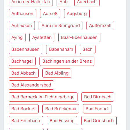
Au in der Hallertau
Aub
Auerbach
Aufhausen
Aufseß
Augsburg
Auhausen
Aura im Sinngrund
Außernzell
Aying
Aystetten
Baar-Ebenhausen
Babenhausen
Babensham
Bach
Bachhagel
Bächingen an der Brenz
Bad Abbach
Bad Aibling
Bad Alexandersbad
Bad Berneck im Fichtelgebirge
Bad Birnbach
Bad Bocklet
Bad Brückenau
Bad Endorf
Bad Feilnbach
Bad Füssing
Bad Griesbach