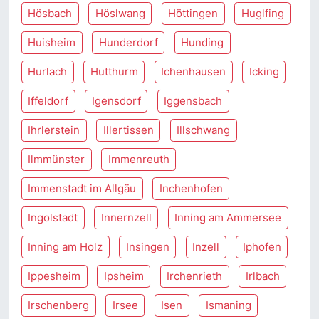
Hösbach
Höslwang
Höttingen
Huglfing
Huisheim
Hunderdorf
Hunding
Hurlach
Hutthurm
Ichenhausen
Icking
Iffeldorf
Igensdorf
Iggensbach
Ihrlerstein
Illertissen
Illschwang
Ilmmünster
Immenreuth
Immenstadt im Allgäu
Inchenhofen
Ingolstadt
Innernzell
Inning am Ammersee
Inning am Holz
Insingen
Inzell
Iphofen
Ippesheim
Ipsheim
Irchenrieth
Irlbach
Irschenberg
Irsee
Isen
Ismaning