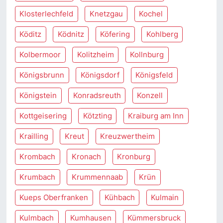
Klosterlechfeld
Knetzgau
Kochel
Köditz
Ködnitz
Köfering
Kohlberg
Kolbermoor
Kolitzheim
Kollnburg
Königsbrunn
Königsdorf
Königsfeld
Königstein
Konradsreuth
Konzell
Kottgeisering
Kötzting
Kraiburg am Inn
Krailling
Kreut
Kreuzwertheim
Krombach
Kronach
Kronburg
Krumbach
Krummennaab
Krün
Kueps Oberfranken
Kühbach
Kulmain
Kulmbach
Kumhausen
Kümmersbruck