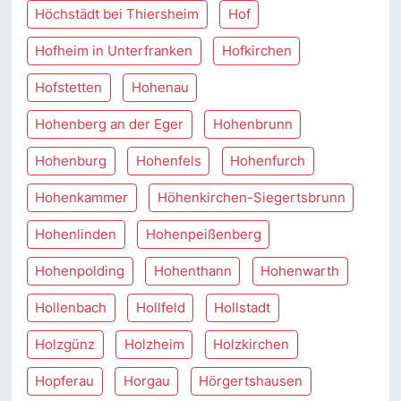
Höchstädt bei Thiersheim
Hof
Hofheim in Unterfranken
Hofkirchen
Hofstetten
Hohenau
Hohenberg an der Eger
Hohenbrunn
Hohenburg
Hohenfels
Hohenfurch
Hohenkammer
Höhenkirchen-Siegertsbrunn
Hohenlinden
Hohenpeißenberg
Hohenpolding
Hohenthann
Hohenwarth
Hollenbach
Hollfeld
Hollstadt
Holzgünz
Holzheim
Holzkirchen
Hopferau
Horgau
Hörgertshausen