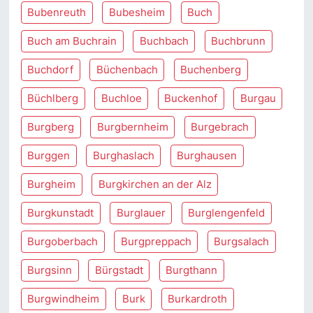
Bubenreuth
Bubesheim
Buch
Buch am Buchrain
Buchbach
Buchbrunn
Buchdorf
Büchenbach
Buchenberg
Büchlberg
Buchloe
Buckenhof
Burgau
Burgberg
Burgbernheim
Burgebrach
Burggen
Burghaslach
Burghausen
Burgheim
Burgkirchen an der Alz
Burgkunstadt
Burglauer
Burglengenfeld
Burgoberbach
Burgpreppach
Burgsalach
Burgsinn
Bürgstadt
Burgthann
Burgwindheim
Burk
Burkardroth