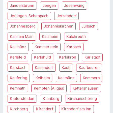
Jandelsbrunn
Jengen
Jesenwang
Jettingen-Scheppach
Jetzendorf
Johannesberg
Johanniskirchen
Julbach
Kahl am Main
Kaisheim
Kalchreuth
Kallmünz
Kammerstein
Karbach
Karlsfeld
Karlshuld
Karlskron
Karlstadt
Karsbach
Kasendorf
Kastl
Kaufbeuren
Kaufering
Kelheim
Kellmünz
Kemmern
Kemnath
Kempten (Allgäu)
Kettershausen
Kiefersfelden
Kienberg
Kirchanschöring
Kirchberg
Kirchdorf
Kirchdorf am Inn