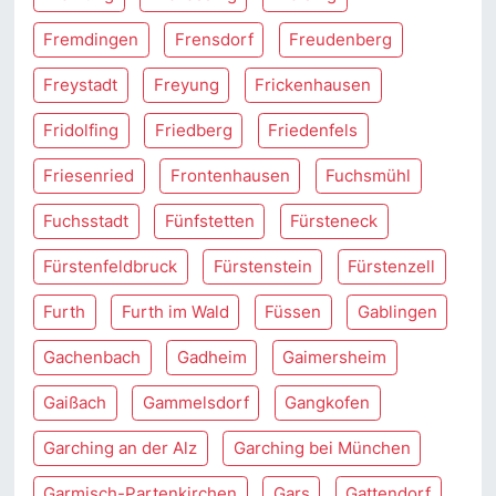
Fremdingen
Frensdorf
Freudenberg
Freystadt
Freyung
Frickenhausen
Fridolfing
Friedberg
Friedenfels
Friesenried
Frontenhausen
Fuchsmühl
Fuchsstadt
Fünfstetten
Fürsteneck
Fürstenfeldbruck
Fürstenstein
Fürstenzell
Furth
Furth im Wald
Füssen
Gablingen
Gachenbach
Gadheim
Gaimersheim
Gaißach
Gammelsdorf
Gangkofen
Garching an der Alz
Garching bei München
Garmisch-Partenkirchen
Gars
Gattendorf