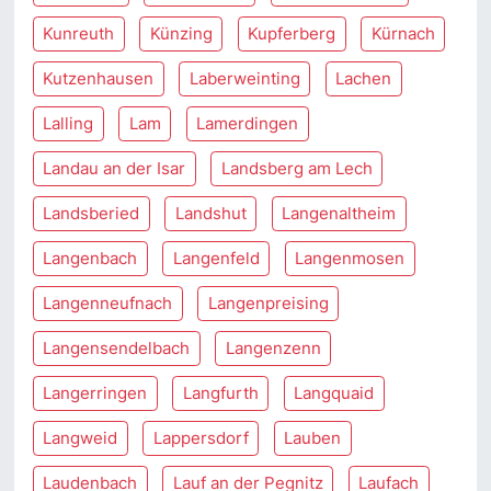
Kunreuth
Künzing
Kupferberg
Kürnach
Kutzenhausen
Laberweinting
Lachen
Lalling
Lam
Lamerdingen
Landau an der Isar
Landsberg am Lech
Landsberied
Landshut
Langenaltheim
Langenbach
Langenfeld
Langenmosen
Langenneufnach
Langenpreising
Langensendelbach
Langenzenn
Langerringen
Langfurth
Langquaid
Langweid
Lappersdorf
Lauben
Laudenbach
Lauf an der Pegnitz
Laufach