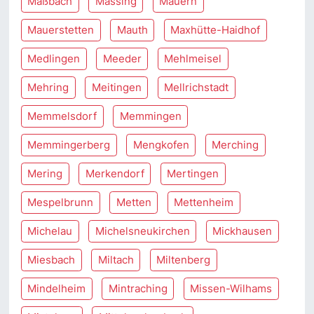
Maßbach
Massing
Mauern
Mauerstetten
Mauth
Maxhütte-Haidhof
Medlingen
Meeder
Mehlmeisel
Mehring
Meitingen
Mellrichstadt
Memmelsdorf
Memmingen
Memmingerberg
Mengkofen
Merching
Mering
Merkendorf
Mertingen
Mespelbrunn
Metten
Mettenheim
Michelau
Michelsneukirchen
Mickhausen
Miesbach
Miltach
Miltenberg
Mindelheim
Mintraching
Missen-Wilhams