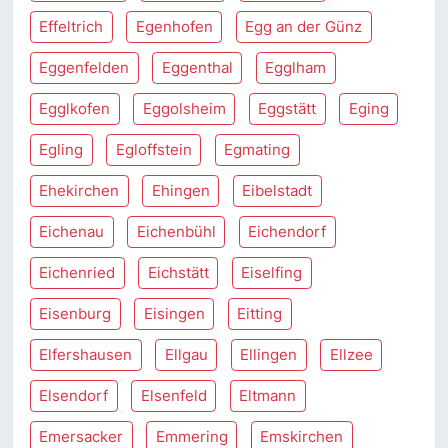
Effeltrich
Egenhofen
Egg an der Günz
Eggenfelden
Eggenthal
Egglham
Egglkofen
Eggolsheim
Eggstätt
Eging
Egling
Egloffstein
Egmating
Ehekirchen
Ehingen
Eibelstadt
Eichenau
Eichenbühl
Eichendorf
Eichenried
Eichstätt
Eiselfing
Eisenburg
Eisingen
Eitting
Elfershausen
Ellgau
Ellingen
Ellzee
Elsendorf
Elsenfeld
Eltmann
Emersacker
Emmering
Emskirchen