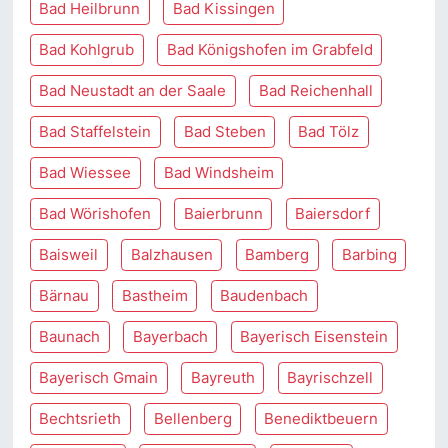
Bad Heilbrunn
Bad Kissingen
Bad Kohlgrub
Bad Königshofen im Grabfeld
Bad Neustadt an der Saale
Bad Reichenhall
Bad Staffelstein
Bad Steben
Bad Tölz
Bad Wiessee
Bad Windsheim
Bad Wörishofen
Baierbrunn
Baiersdorf
Baisweil
Balzhausen
Bamberg
Barbing
Bärnau
Bastheim
Baudenbach
Baunach
Bayerbach
Bayerisch Eisenstein
Bayerisch Gmain
Bayreuth
Bayrischzell
Bechtsrieth
Bellenberg
Benediktbeuern