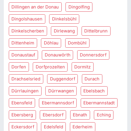
Dillingen an der Donau
Dingolfing
Dingolshausen
Dinkelsbühl
Dinkelscherben
Dirlewang
Dittelbrunn
Dittenheim
Döhlau
Dombühl
Donaustauf
Donauwörth
Donnersdorf
Dorfen
Dorfprozelten
Dormitz
Drachselsried
Duggendorf
Durach
Dürrlauingen
Dürrwangen
Ebelsbach
Ebensfeld
Ebermannsdorf
Ebermannstadt
Ebersberg
Ebersdorf
Ebnath
Eching
Eckersdorf
Edelsfeld
Ederheim