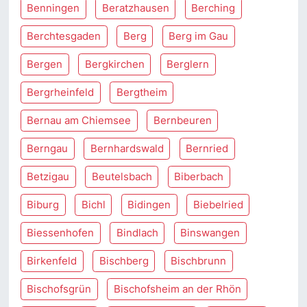
Benningen
Beratzhausen
Berching
Berchtesgaden
Berg
Berg im Gau
Bergen
Bergkirchen
Berglern
Bergrheinfeld
Bergtheim
Bernau am Chiemsee
Bernbeuren
Berngau
Bernhardswald
Bernried
Betzigau
Beutelsbach
Biberbach
Biburg
Bichl
Bidingen
Biebelried
Biessenhofen
Bindlach
Binswangen
Birkenfeld
Bischberg
Bischbrunn
Bischofsgrün
Bischofsheim an der Rhön