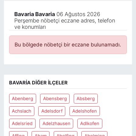
Bavaria Bavaria
06 Ağustos 2026
Perşembe nöbetçi eczane adres, telefon
ve konumları
Bu bölgede nöbetçi bir eczane bulunamadı.
BAVARIA DIĞER İLÇELER
Abenberg
Abensberg
Absberg
Achslach
Adelsdorf
Adelshofen
Adelsried
Adelzhausen
Adlkofen
Affing
Aham
Aholfing
Aholming