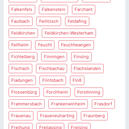
Falkenfels
Falkenstein
Farchant
Faulbach
Feilitzsch
Feldafing
Feldkirchen
Feldkirchen-Westerham
Fellheim
Feucht
Feuchtwangen
Fichtelberg
Finningen
Finsing
Fischach
Fischbachau
Flachslanden
Fladungen
Flintsbach
Floß
Flossenbürg
Forchheim
Forstinning
Frammersbach
Frankenwinheim
Frasdorf
Frauenau
Fraueneuharting
Fraunberg
Freihung
Freilassing
Freising