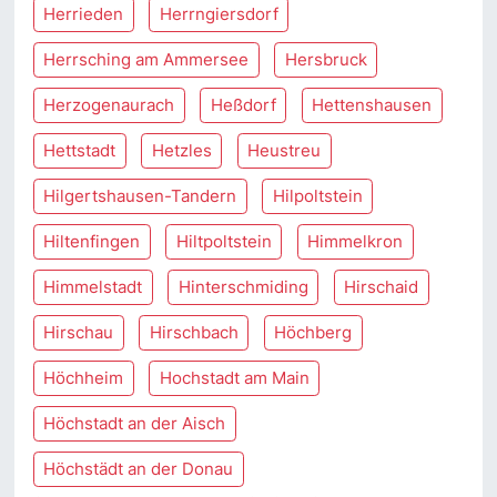
Herrieden
Herrngiersdorf
Herrsching am Ammersee
Hersbruck
Herzogenaurach
Heßdorf
Hettenshausen
Hettstadt
Hetzles
Heustreu
Hilgertshausen-Tandern
Hilpoltstein
Hiltenfingen
Hiltpoltstein
Himmelkron
Himmelstadt
Hinterschmiding
Hirschaid
Hirschau
Hirschbach
Höchberg
Höchheim
Hochstadt am Main
Höchstadt an der Aisch
Höchstädt an der Donau