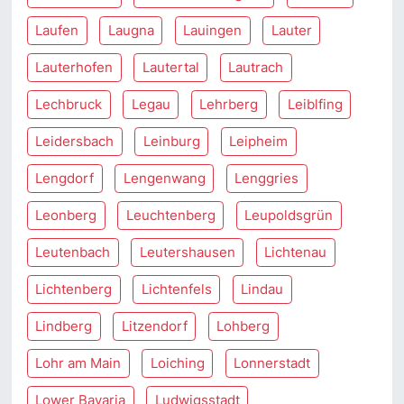
Laufen
Laugna
Lauingen
Lauter
Lauterhofen
Lautertal
Lautrach
Lechbruck
Legau
Lehrberg
Leiblfing
Leidersbach
Leinburg
Leipheim
Lengdorf
Lengenwang
Lenggries
Leonberg
Leuchtenberg
Leupoldsgrün
Leutenbach
Leutershausen
Lichtenau
Lichtenberg
Lichtenfels
Lindau
Lindberg
Litzendorf
Lohberg
Lohr am Main
Loiching
Lonnerstadt
Lower Bavaria
Ludwigsstadt