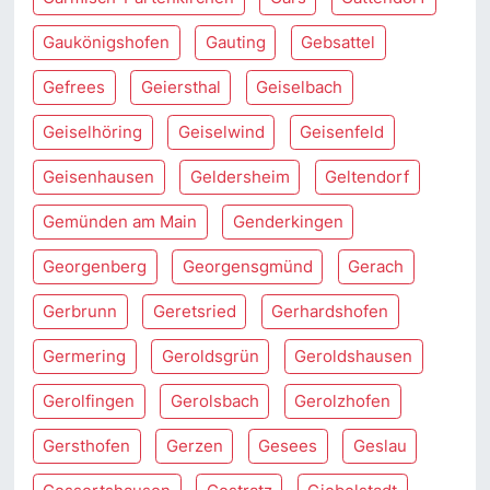
Gaukönigshofen
Gauting
Gebsattel
Gefrees
Geiersthal
Geiselbach
Geiselhöring
Geiselwind
Geisenfeld
Geisenhausen
Geldersheim
Geltendorf
Gemünden am Main
Genderkingen
Georgenberg
Georgensgmünd
Gerach
Gerbrunn
Geretsried
Gerhardshofen
Germering
Geroldsgrün
Geroldshausen
Gerolfingen
Gerolsbach
Gerolzhofen
Gersthofen
Gerzen
Gesees
Geslau