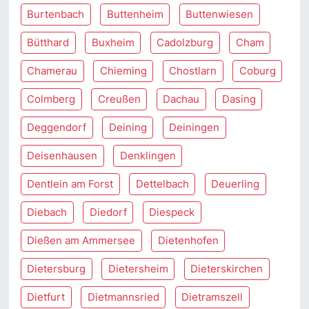
Burtenbach
Buttenheim
Buttenwiesen
Bütthard
Buxheim
Cadolzburg
Cham
Chamerau
Chieming
Chostlarn
Coburg
Colmberg
Creußen
Dachau
Dasing
Deggendorf
Deining
Deiningen
Deisenhausen
Denklingen
Dentlein am Forst
Dettelbach
Deuerling
Diebach
Diedorf
Diespeck
Dießen am Ammersee
Dietenhofen
Dietersburg
Dietersheim
Dieterskirchen
Dietfurt
Dietmannsried
Dietramszell