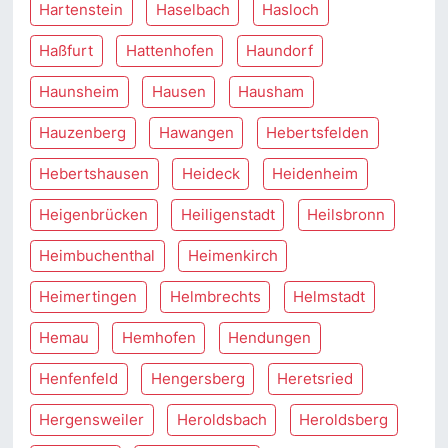
Hartenstein
Haselbach
Hasloch
Haßfurt
Hattenhofen
Haundorf
Haunsheim
Hausen
Hausham
Hauzenberg
Hawangen
Hebertsfelden
Hebertshausen
Heideck
Heidenheim
Heigenbrücken
Heiligenstadt
Heilsbronn
Heimbuchenthal
Heimenkirch
Heimertingen
Helmbrechts
Helmstadt
Hemau
Hemhofen
Hendungen
Henfenfeld
Hengersberg
Heretsried
Hergensweiler
Heroldsbach
Heroldsberg