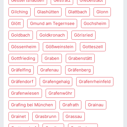
Gessertshausen
Gestratz
Giebelstadt
Gilching
Glashütten
Glattbach
Glonn
Glött
Gmund am Tegernsee
Gochsheim
Goldbach
Goldkronach
Görisried
Gössenheim
Gößweinstein
Gotteszell
Gottfrieding
Graben
Grabenstätt
Gräfelfing
Grafenau
Gräfenberg
Gräfendorf
Grafengehaig
Grafenrheinfeld
Grafenwiesen
Grafenwöhr
Grafing bei München
Grafrath
Grainau
Grainet
Grasbrunn
Grassau