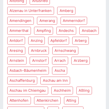
Altötting
Altusried
Alzenau in Unterfranken
Amberg
Amendingen
Amerang
Ammerndorf
Ammerthal
Ampfing
Andechs
Ansbach
Antdorf
Anzing
Apfeldorf
Arberg
Aresing
Arnbruck
Arnschwang
Arnstein
Arnstorf
Arrach
Arzberg
Asbach-Bäumenheim
Ascha
Aschaffenburg
Aschau am Inn
Aschau im Chiemgau
Aschheim
Aßling
Attenhofen
Attenkirchen
Atting