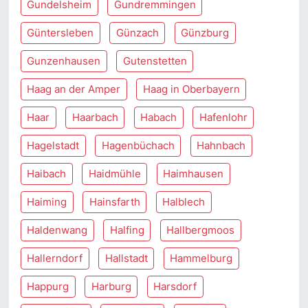
Gundelsheim
Gundremmingen
Güntersleben
Günzach
Günzburg
Gunzenhausen
Gutenstetten
Haag an der Amper
Haag in Oberbayern
Haar
Haarbach
Habach
Hafenlohr
Hagelstadt
Hagenbüchach
Hahnbach
Haibach
Haidmühle
Haimhausen
Haiming
Hainsfarth
Halblech
Haldenwang
Halfing
Hallbergmoos
Hallerndorf
Hallstadt
Hammelburg
Happurg
Harburg
Harsdorf