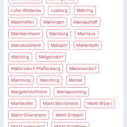
Luhe-Wildenau
Lupburg
Mähring
Maierhöfen
Maihingen
Mainaschaff
Mainbernheim
Mainburg
Mainleus
Mainstockheim
Maisach
Maitenbeth
Malching
Malgersdorf
Mallersdorf-Pfaffenberg
Mammendorf
Mamming
Manching
Mantel
Margetshöchheim
Mariaposching
Marklkofen
Markt Berolzheim
Markt Bibart
Markt Einersheim
Markt Erlbach
Markt Indersdorf
Markt Nordheim