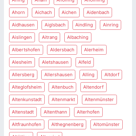
Ahorn
Aichach
Aichen
Aidenbach
Aidhausen
Aiglsbach
Aindling
Ainring
Aislingen
Aitrang
Albaching
Albertshofen
Aldersbach
Alerheim
Alesheim
Aletshausen
Alfeld
Allersberg
Allershausen
Alling
Altdorf
Alteglofsheim
Altenbuch
Altendorf
Altenkunstadt
Altenmarkt
Altenmünster
Altenstadt
Altenthann
Alterhofen
Altfraunhofen
Althegnenberg
Altomünster