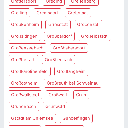
Grattersdorf
Greding
Greifenberg
Greiling
Gremsdorf
Grettstadt
Greußenheim
Griesstätt
Gröbenzell
Großaitingen
Großbardorf
Großeibstadt
Großenseebach
Großhabersdorf
Großheirath
Großheubach
Großkarolinenfeld
Großlangheim
Großostheim
Großreuth bei Schweinau
Großwallstadt
Großweil
Grub
Grünenbach
Grünwald
Gstadt am Chiemsee
Gundelfingen