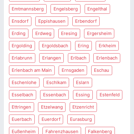
Emtmannsberg
Engelsberg
Engelthal
Ensdorf
Eppishausen
Erbendorf
Erding
Erdweg
Eresing
Ergersheim
Ergolding
Ergoldsbach
Ering
Erkheim
Erlabrunn
Erlangen
Erlbach
Erlenbach
Erlenbach am Main
Ernsgaden
Eschau
Eschenlohe
Eschlkam
Eslarn
Esselbach
Essenbach
Essing
Estenfeld
Ettringen
Etzelwang
Etzenricht
Euerbach
Euerdorf
Eurasburg
Eußenheim
Fahrenzhausen
Falkenberg