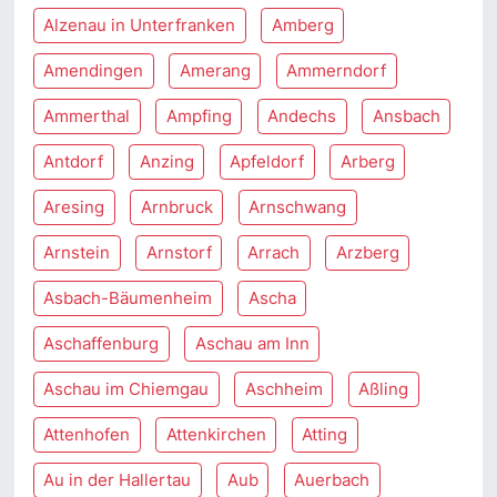
Alzenau in Unterfranken
Amberg
Amendingen
Amerang
Ammerndorf
Ammerthal
Ampfing
Andechs
Ansbach
Antdorf
Anzing
Apfeldorf
Arberg
Aresing
Arnbruck
Arnschwang
Arnstein
Arnstorf
Arrach
Arzberg
Asbach-Bäumenheim
Ascha
Aschaffenburg
Aschau am Inn
Aschau im Chiemgau
Aschheim
Aßling
Attenhofen
Attenkirchen
Atting
Au in der Hallertau
Aub
Auerbach