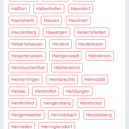
Haßfurt
Hattenhofen
Haundorf
Haunsheim
Hausen
Hausham
Hauzenberg
Hawangen
Hebertsfelden
Hebertshausen
Heideck
Heidenheim
Heigenbrücken
Heiligenstadt
Heilsbronn
Heimbuchenthal
Heimenkirch
Heimertingen
Helmbrechts
Helmstadt
Hemau
Hemhofen
Hendungen
Henfenfeld
Hengersberg
Heretsried
Hergensweiler
Heroldsbach
Heroldsberg
Herrieden
Herrngiersdorf