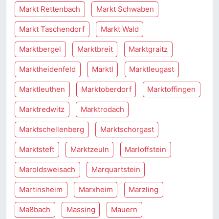
Markt Rettenbach
Markt Schwaben
Markt Taschendorf
Markt Wald
Marktbergel
Marktbreit
Marktgraitz
Marktheidenfeld
Marktl
Marktleugast
Marktleuthen
Marktoberdorf
Marktoffingen
Marktredwitz
Marktrodach
Marktschellenberg
Marktschorgast
Marktsteft
Marktzeuln
Marloffstein
Maroldsweisach
Marquartstein
Martinsheim
Marxheim
Marzling
Maßbach
Massing
Mauern