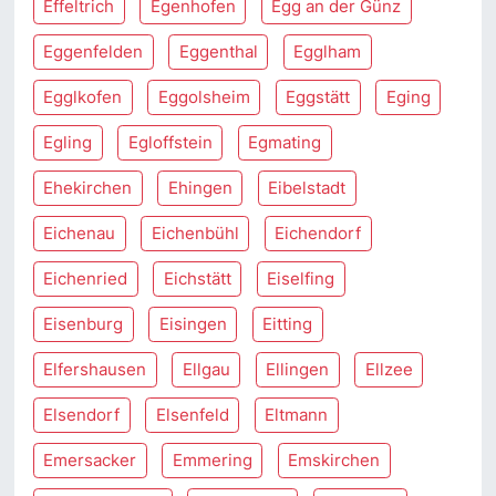
Effeltrich
Egenhofen
Egg an der Günz
Eggenfelden
Eggenthal
Egglham
Egglkofen
Eggolsheim
Eggstätt
Eging
Egling
Egloffstein
Egmating
Ehekirchen
Ehingen
Eibelstadt
Eichenau
Eichenbühl
Eichendorf
Eichenried
Eichstätt
Eiselfing
Eisenburg
Eisingen
Eitting
Elfershausen
Ellgau
Ellingen
Ellzee
Elsendorf
Elsenfeld
Eltmann
Emersacker
Emmering
Emskirchen