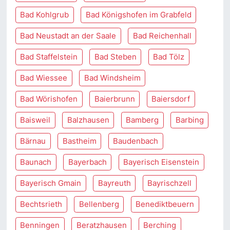
Bad Kohlgrub
Bad Königshofen im Grabfeld
Bad Neustadt an der Saale
Bad Reichenhall
Bad Staffelstein
Bad Steben
Bad Tölz
Bad Wiessee
Bad Windsheim
Bad Wörishofen
Baierbrunn
Baiersdorf
Baisweil
Balzhausen
Bamberg
Barbing
Bärnau
Bastheim
Baudenbach
Baunach
Bayerbach
Bayerisch Eisenstein
Bayerisch Gmain
Bayreuth
Bayrischzell
Bechtsrieth
Bellenberg
Benediktbeuern
Benningen
Beratzhausen
Berching