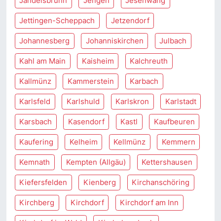
Jandelsbrunn
Jengen
Jesenwang
Jettingen-Scheppach
Jetzendorf
Johannesberg
Johanniskirchen
Julbach
Kahl am Main
Kaisheim
Kalchreuth
Kallmünz
Kammerstein
Karbach
Karlsfeld
Karlshuld
Karlskron
Karlstadt
Karsbach
Kasendorf
Kastl
Kaufbeuren
Kaufering
Kelheim
Kellmünz
Kemmern
Kemnath
Kempten (Allgäu)
Kettershausen
Kiefersfelden
Kienberg
Kirchanschöring
Kirchberg
Kirchdorf
Kirchdorf am Inn