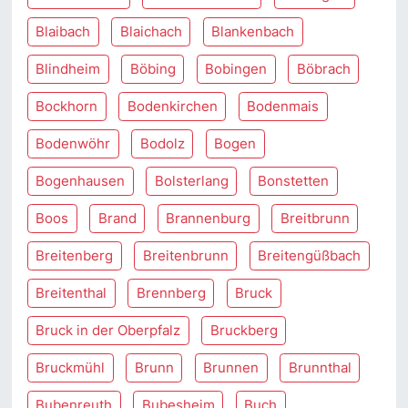
Blaibach
Blaichach
Blankenbach
Blindheim
Böbing
Bobingen
Böbrach
Bockhorn
Bodenkirchen
Bodenmais
Bodenwöhr
Bodolz
Bogen
Bogenhausen
Bolsterlang
Bonstetten
Boos
Brand
Brannenburg
Breitbrunn
Breitenberg
Breitenbrunn
Breitengüßbach
Breitenthal
Brennberg
Bruck
Bruck in der Oberpfalz
Bruckberg
Bruckmühl
Brunn
Brunnen
Brunnthal
Bubenreuth
Bubesheim
Buch