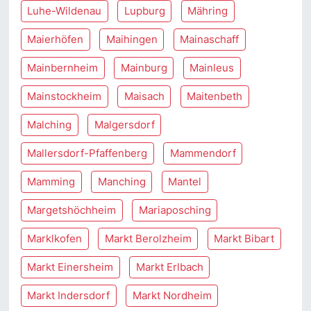
Luhe-Wildenau
Lupburg
Mähring
Maierhöfen
Maihingen
Mainaschaff
Mainbernheim
Mainburg
Mainleus
Mainstockheim
Maisach
Maitenbeth
Malching
Malgersdorf
Mallersdorf-Pfaffenberg
Mammendorf
Mamming
Manching
Mantel
Margetshöchheim
Mariaposching
Marklkofen
Markt Berolzheim
Markt Bibart
Markt Einersheim
Markt Erlbach
Markt Indersdorf
Markt Nordheim