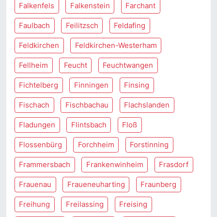
Falkenfels
Falkenstein
Farchant
Faulbach
Feilitzsch
Feldafing
Feldkirchen
Feldkirchen-Westerham
Fellheim
Feucht
Feuchtwangen
Fichtelberg
Finningen
Finsing
Fischach
Fischbachau
Flachslanden
Fladungen
Flintsbach
Floß
Flossenbürg
Forchheim
Forstinning
Frammersbach
Frankenwinheim
Frasdorf
Frauenau
Fraueneuharting
Fraunberg
Freihung
Freilassing
Freising