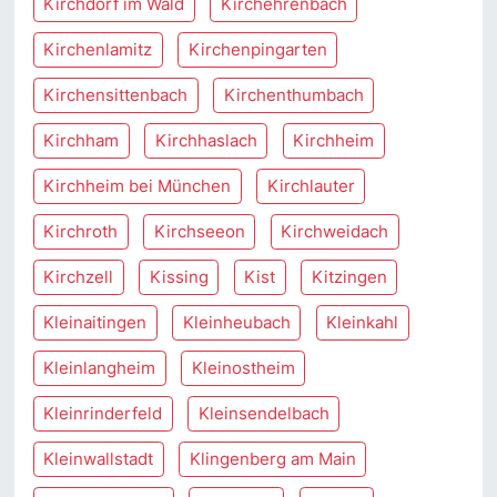
Kirchdorf im Wald
Kirchehrenbach
Kirchenlamitz
Kirchenpingarten
Kirchensittenbach
Kirchenthumbach
Kirchham
Kirchhaslach
Kirchheim
Kirchheim bei München
Kirchlauter
Kirchroth
Kirchseeon
Kirchweidach
Kirchzell
Kissing
Kist
Kitzingen
Kleinaitingen
Kleinheubach
Kleinkahl
Kleinlangheim
Kleinostheim
Kleinrinderfeld
Kleinsendelbach
Kleinwallstadt
Klingenberg am Main