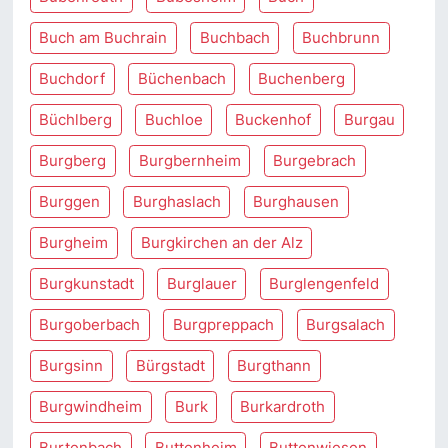
Buch am Buchrain
Buchbach
Buchbrunn
Buchdorf
Büchenbach
Buchenberg
Büchlberg
Buchloe
Buckenhof
Burgau
Burgberg
Burgbernheim
Burgebrach
Burggen
Burghaslach
Burghausen
Burgheim
Burgkirchen an der Alz
Burgkunstadt
Burglauer
Burglengenfeld
Burgoberbach
Burgpreppach
Burgsalach
Burgsinn
Bürgstadt
Burgthann
Burgwindheim
Burk
Burkardroth
Burtenbach
Buttenheim
Buttenwiesen