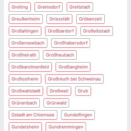
Greiling
Gremsdorf
Grettstadt
Greußenheim
Griesstätt
Gröbenzell
Großaitingen
Großbardorf
Großeibstadt
Großenseebach
Großhabersdorf
Großheirath
Großheubach
Großkarolinenfeld
Großlangheim
Großostheim
Großreuth bei Schweinau
Großwallstadt
Großweil
Grub
Grünenbach
Grünwald
Gstadt am Chiemsee
Gundelfingen
Gundelsheim
Gundremmingen