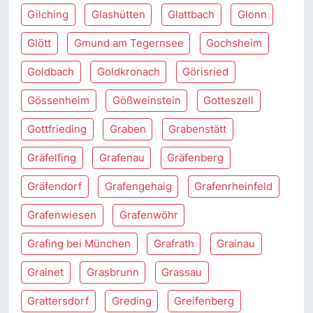
Gilching
Glashütten
Glattbach
Glonn
Glött
Gmund am Tegernsee
Gochsheim
Goldbach
Goldkronach
Görisried
Gössenheim
Gößweinstein
Gotteszell
Gottfrieding
Graben
Grabenstätt
Gräfelfing
Grafenau
Gräfenberg
Gräfendorf
Grafengehaig
Grafenrheinfeld
Grafenwiesen
Grafenwöhr
Grafing bei München
Grafrath
Grainau
Grainet
Grasbrunn
Grassau
Grattersdorf
Greding
Greifenberg