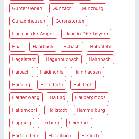
Güntersleben
Günzach
Günzburg
Gunzenhausen
Gutenstetten
Haag an der Amper
Haag in Oberbayern
Haar
Haarbach
Habach
Hafenlohr
Hagelstadt
Hagenbüchach
Hahnbach
Haibach
Haidmühle
Haimhausen
Haiming
Hainsfarth
Halblech
Haldenwang
Halfing
Hallbergmoos
Hallerndorf
Hallstadt
Hammelburg
Happurg
Harburg
Harsdorf
Hartenstein
Haselbach
Hasloch