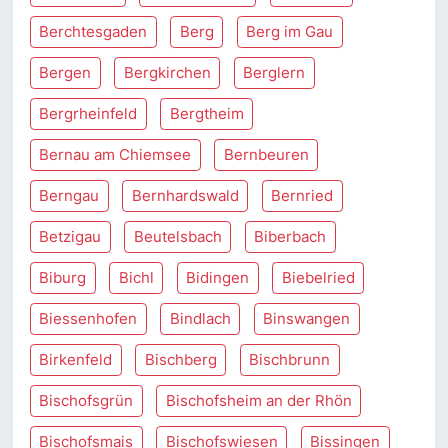
Berchtesgaden
Berg
Berg im Gau
Bergen
Bergkirchen
Berglern
Bergrheinfeld
Bergtheim
Bernau am Chiemsee
Bernbeuren
Berngau
Bernhardswald
Bernried
Betzigau
Beutelsbach
Biberbach
Biburg
Bichl
Bidingen
Biebelried
Biessenhofen
Bindlach
Binswangen
Birkenfeld
Bischberg
Bischbrunn
Bischofsgrün
Bischofsheim an der Rhön
Bischofsmais
Bischofswiesen
Bissingen