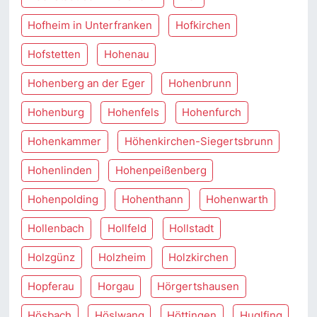
Hofheim in Unterfranken
Hofkirchen
Hofstetten
Hohenau
Hohenberg an der Eger
Hohenbrunn
Hohenburg
Hohenfels
Hohenfurch
Hohenkammer
Höhenkirchen-Siegertsbrunn
Hohenlinden
Hohenpeißenberg
Hohenpolding
Hohenthann
Hohenwarth
Hollenbach
Hollfeld
Hollstadt
Holzgünz
Holzheim
Holzkirchen
Hopferau
Horgau
Hörgertshausen
Hösbach
Höslwang
Höttingen
Huglfing