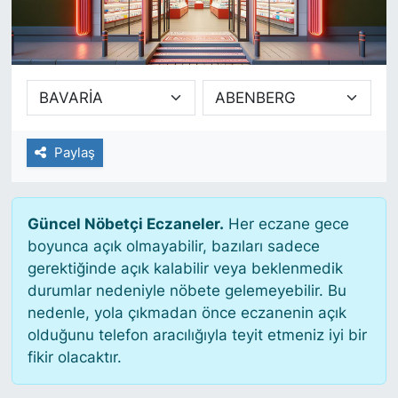
SİYASET
SAĞLIK
Paylaş
Güncel Nöbetçi Eczaneler.
Her eczane gece
boyunca açık olmayabilir, bazıları sadece
gerektiğinde açık kalabilir veya beklenmedik
durumlar nedeniyle nöbete gelemeyebilir. Bu
nedenle, yola çıkmadan önce eczanenin açık
olduğunu telefon aracılığıyla teyit etmeniz iyi bir
fikir olacaktır.