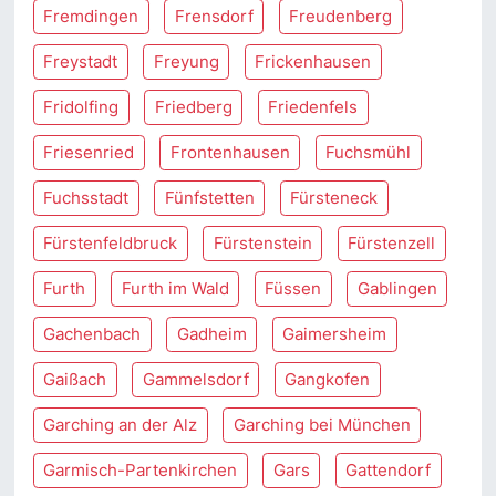
Fremdingen
Frensdorf
Freudenberg
Freystadt
Freyung
Frickenhausen
Fridolfing
Friedberg
Friedenfels
Friesenried
Frontenhausen
Fuchsmühl
Fuchsstadt
Fünfstetten
Fürsteneck
Fürstenfeldbruck
Fürstenstein
Fürstenzell
Furth
Furth im Wald
Füssen
Gablingen
Gachenbach
Gadheim
Gaimersheim
Gaißach
Gammelsdorf
Gangkofen
Garching an der Alz
Garching bei München
Garmisch-Partenkirchen
Gars
Gattendorf