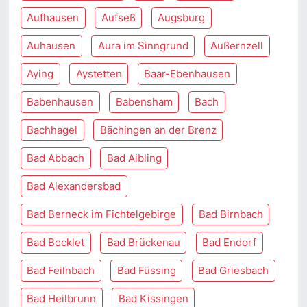
Aufhausen
Aufseß
Augsburg
Auhausen
Aura im Sinngrund
Außernzell
Aying
Aystetten
Baar-Ebenhausen
Babenhausen
Babensham
Bach
Bachhagel
Bächingen an der Brenz
Bad Abbach
Bad Aibling
Bad Alexandersbad
Bad Berneck im Fichtelgebirge
Bad Birnbach
Bad Bocklet
Bad Brückenau
Bad Endorf
Bad Feilnbach
Bad Füssing
Bad Griesbach
Bad Heilbrunn
Bad Kissingen