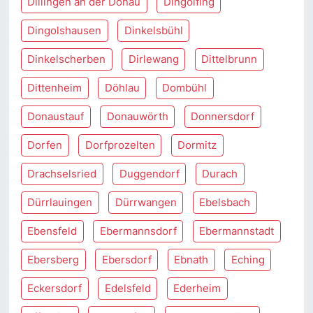
Dillingen an der Donau
Dingolfing
Dingolshausen
Dinkelsbühl
Dinkelscherben
Dirlewang
Dittelbrunn
Dittenheim
Döhlau
Dombühl
Donaustauf
Donauwörth
Donnersdorf
Dorfen
Dorfprozelten
Dormitz
Drachselsried
Duggendorf
Durach
Dürrlauingen
Dürrwangen
Ebelsbach
Ebensfeld
Ebermannsdorf
Ebermannstadt
Ebersberg
Ebersdorf
Ebnath
Eching
Eckersdorf
Edelsfeld
Ederheim