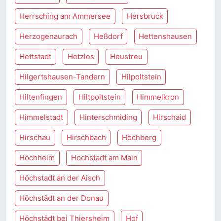
Herrsching am Ammersee
Hersbruck
Herzogenaurach
Heßdorf
Hettenshausen
Hettstadt
Hetzles
Heustreu
Hilgertshausen-Tandern
Hilpoltstein
Hiltenfingen
Hiltpoltstein
Himmelkron
Himmelstadt
Hinterschmiding
Hirschaid
Hirschau
Hirschbach
Höchberg
Höchheim
Hochstadt am Main
Höchstadt an der Aisch
Höchstädt an der Donau
Höchstädt bei Thiersheim
Hof