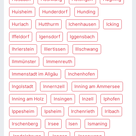
Huisheim
Hunderdorf
Hunding
Hurlach
Hutthurm
Ichenhausen
Icking
Iffeldorf
Igensdorf
Iggensbach
Ihrlerstein
Illertissen
Illschwang
Ilmmünster
Immenreuth
Immenstadt im Allgäu
Inchenhofen
Ingolstadt
Innernzell
Inning am Ammersee
Inning am Holz
Insingen
Inzell
Iphofen
Ippesheim
Ipsheim
Irchenrieth
Irlbach
Irschenberg
Irsee
Isen
Ismaning