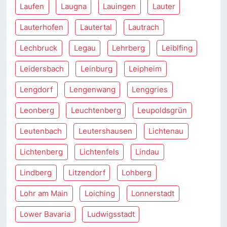
Laufen
Laugna
Lauingen
Lauter
Lauterhofen
Lautertal
Lautrach
Lechbruck
Legau
Lehrberg
Leiblfing
Leidersbach
Leinburg
Leipheim
Lengdorf
Lengenwang
Lenggries
Leonberg
Leuchtenberg
Leupoldsgrün
Leutenbach
Leutershausen
Lichtenau
Lichtenberg
Lichtenfels
Lindau
Lindberg
Litzendorf
Lohberg
Lohr am Main
Loiching
Lonnerstadt
Lower Bavaria
Ludwigsstadt