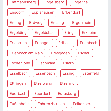
Emtmannsberg
Engelsberg
Engelthal
Ensdorf
Eppishausen
Erbendorf
Erding
Erdweg
Eresing
Ergersheim
Ergolding
Ergoldsbach
Ering
Erkheim
Erlabrunn
Erlangen
Erlbach
Erlenbach
Erlenbach am Main
Ernsgaden
Eschau
Eschenlohe
Eschlkam
Eslarn
Esselbach
Essenbach
Essing
Estenfeld
Ettringen
Etzelwang
Etzenricht
Euerbach
Euerdorf
Eurasburg
Eußenheim
Fahrenzhausen
Falkenberg