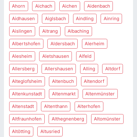
Ahorn
Aichach
Aichen
Aidenbach
Aidhausen
Aiglsbach
Aindling
Ainring
Aislingen
Aitrang
Albaching
Albertshofen
Aldersbach
Alerheim
Alesheim
Aletshausen
Alfeld
Allersberg
Allershausen
Alling
Altdorf
Alteglofsheim
Altenbuch
Altendorf
Altenkunstadt
Altenmarkt
Altenmünster
Altenstadt
Altenthann
Alterhofen
Altfraunhofen
Althegnenberg
Altomünster
Altötting
Altusried