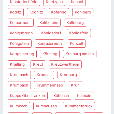
Klosterlechfeld
Knetzgau
Kochel
Köditz
Ködnitz
Köfering
Kohlberg
Kolbermoor
Kolitzheim
Kollnburg
Königsbrunn
Königsdorf
Königsfeld
Königstein
Konradsreuth
Konzell
Kottgeisering
Kötzting
Kraiburg am Inn
Krailling
Kreut
Kreuzwertheim
Krombach
Kronach
Kronburg
Krumbach
Krummennaab
Krün
Kueps Oberfranken
Kühbach
Kulmain
Kulmbach
Kumhausen
Kümmersbruck