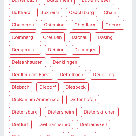
Bütthard
Buxheim
Cadolzburg
Cham
Chamerau
Chieming
Chostlarn
Coburg
Colmberg
Creußen
Dachau
Dasing
Deggendorf
Deining
Deiningen
Deisenhausen
Denklingen
Dentlein am Forst
Dettelbach
Deuerling
Diebach
Diedorf
Diespeck
Dießen am Ammersee
Dietenhofen
Dietersburg
Dietersheim
Dieterskirchen
Dietfurt
Dietmannsried
Dietramszell