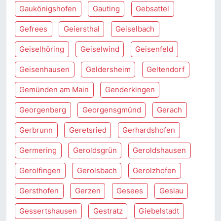
Gaukönigshofen
Gauting
Gebsattel
Gefrees
Geiersthal
Geiselbach
Geiselhöring
Geiselwind
Geisenfeld
Geisenhausen
Geldersheim
Geltendorf
Gemünden am Main
Genderkingen
Georgenberg
Georgensgmünd
Gerach
Gerbrunn
Geretsried
Gerhardshofen
Germering
Geroldsgrün
Geroldshausen
Gerolfingen
Gerolsbach
Gerolzhofen
Gersthofen
Gerzen
Gesees
Geslau
Gessertshausen
Gestratz
Giebelstadt