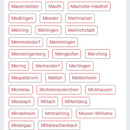
Mauerstetten
Mauth
Maxhütte-Haidhof
Medlingen
Meeder
Mehlmeisel
Mehring
Meitingen
Mellrichstadt
Memmelsdorf
Memmingen
Memmingerberg
Mengkofen
Merching
Mering
Merkendorf
Mertingen
Mespelbrunn
Metten
Mettenheim
Michelau
Michelsneukirchen
Mickhausen
Miesbach
Miltach
Miltenberg
Mindelheim
Mintraching
Missen-Wilhams
Mistelgau
Mitteleschenbach