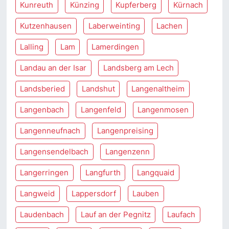
Kunreuth
Künzing
Kupferberg
Kürnach
Kutzenhausen
Laberweinting
Lachen
Lalling
Lam
Lamerdingen
Landau an der Isar
Landsberg am Lech
Landsberied
Landshut
Langenaltheim
Langenbach
Langenfeld
Langenmosen
Langenneufnach
Langenpreising
Langensendelbach
Langenzenn
Langerringen
Langfurth
Langquaid
Langweid
Lappersdorf
Lauben
Laudenbach
Lauf an der Pegnitz
Laufach