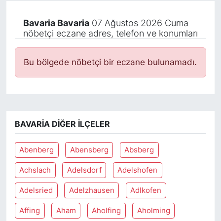
Bavaria Bavaria
07 Ağustos 2026 Cuma
nöbetçi eczane adres, telefon ve konumları
Bu bölgede nöbetçi bir eczane bulunamadı.
BAVARIA DIĞER İLÇELER
Abenberg
Abensberg
Absberg
Achslach
Adelsdorf
Adelshofen
Adelsried
Adelzhausen
Adlkofen
Affing
Aham
Aholfing
Aholming