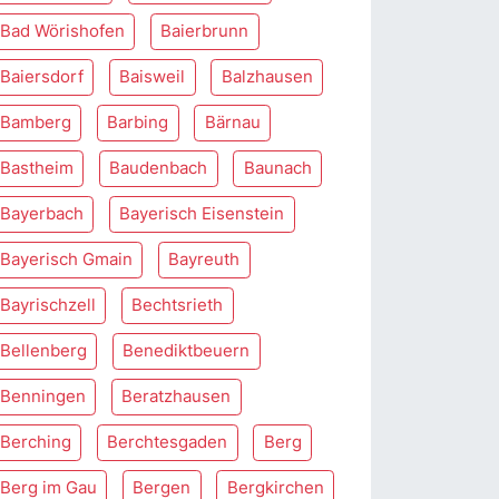
Bad Wörishofen
Baierbrunn
Baiersdorf
Baisweil
Balzhausen
Bamberg
Barbing
Bärnau
Bastheim
Baudenbach
Baunach
Bayerbach
Bayerisch Eisenstein
Bayerisch Gmain
Bayreuth
Bayrischzell
Bechtsrieth
Bellenberg
Benediktbeuern
Benningen
Beratzhausen
Berching
Berchtesgaden
Berg
Berg im Gau
Bergen
Bergkirchen