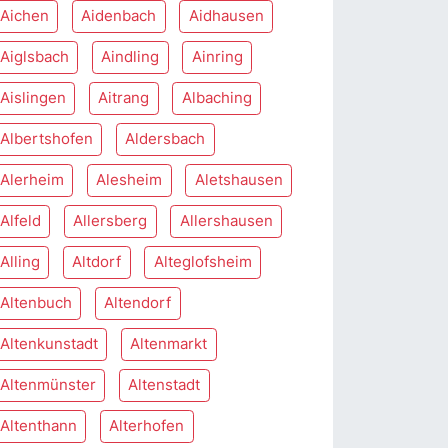
Aichen
Aidenbach
Aidhausen
Aiglsbach
Aindling
Ainring
Aislingen
Aitrang
Albaching
Albertshofen
Aldersbach
Alerheim
Alesheim
Aletshausen
Alfeld
Allersberg
Allershausen
Alling
Altdorf
Alteglofsheim
Altenbuch
Altendorf
Altenkunstadt
Altenmarkt
Altenmünster
Altenstadt
Altenthann
Alterhofen