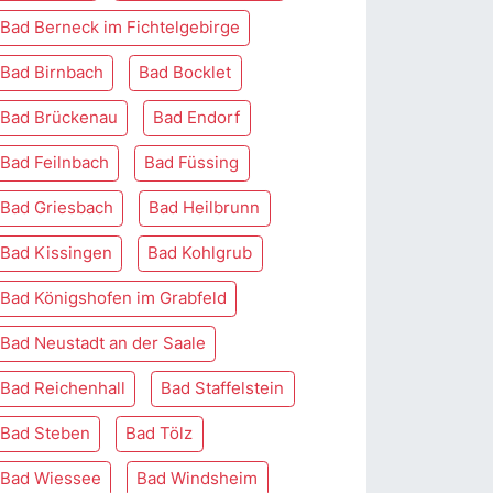
Bad Berneck im Fichtelgebirge
Bad Birnbach
Bad Bocklet
Bad Brückenau
Bad Endorf
Bad Feilnbach
Bad Füssing
Bad Griesbach
Bad Heilbrunn
Bad Kissingen
Bad Kohlgrub
Bad Königshofen im Grabfeld
Bad Neustadt an der Saale
Bad Reichenhall
Bad Staffelstein
Bad Steben
Bad Tölz
Bad Wiessee
Bad Windsheim