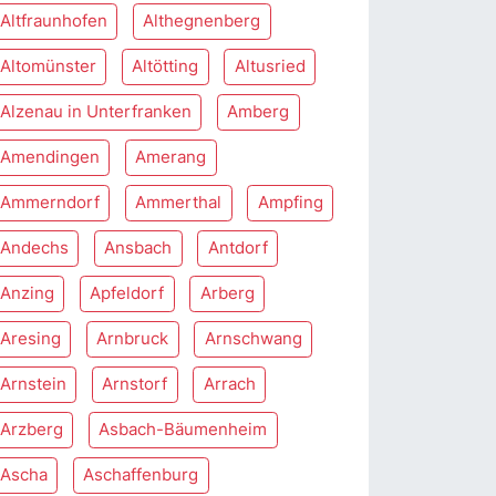
Altfraunhofen
Althegnenberg
Altomünster
Altötting
Altusried
Alzenau in Unterfranken
Amberg
Amendingen
Amerang
Ammerndorf
Ammerthal
Ampfing
Andechs
Ansbach
Antdorf
Anzing
Apfeldorf
Arberg
Aresing
Arnbruck
Arnschwang
Arnstein
Arnstorf
Arrach
Arzberg
Asbach-Bäumenheim
Ascha
Aschaffenburg