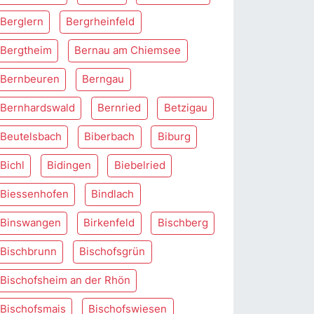
Berglern
Bergrheinfeld
Bergtheim
Bernau am Chiemsee
Bernbeuren
Berngau
Bernhardswald
Bernried
Betzigau
Beutelsbach
Biberbach
Biburg
Bichl
Bidingen
Biebelried
Biessenhofen
Bindlach
Binswangen
Birkenfeld
Bischberg
Bischbrunn
Bischofsgrün
Bischofsheim an der Rhön
Bischofsmais
Bischofswiesen