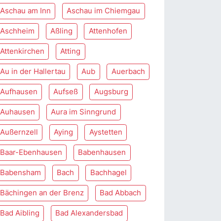
Aschau am Inn
Aschau im Chiemgau
Aschheim
Aßling
Attenhofen
Attenkirchen
Atting
Au in der Hallertau
Aub
Auerbach
Aufhausen
Aufseß
Augsburg
Auhausen
Aura im Sinngrund
Außernzell
Aying
Aystetten
Baar-Ebenhausen
Babenhausen
Babensham
Bach
Bachhagel
Bächingen an der Brenz
Bad Abbach
Bad Aibling
Bad Alexandersbad