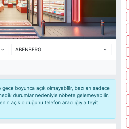
gece boyunca açık olmayabilir, bazıları sadece
nmedik durumlar nedeniyle nöbete gelemeyebilir.
in açık olduğunu telefon aracılığıyla teyit