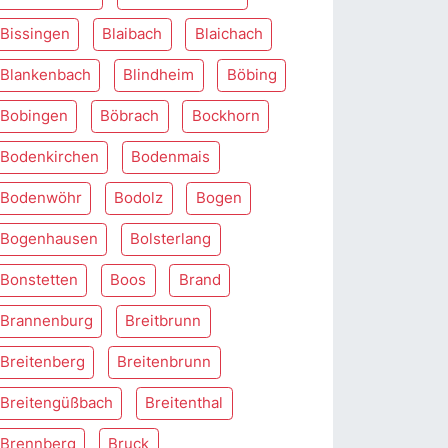
Bissingen
Blaibach
Blaichach
Blankenbach
Blindheim
Böbing
Bobingen
Böbrach
Bockhorn
Bodenkirchen
Bodenmais
Bodenwöhr
Bodolz
Bogen
Bogenhausen
Bolsterlang
Bonstetten
Boos
Brand
Brannenburg
Breitbrunn
Breitenberg
Breitenbrunn
Breitengüßbach
Breitenthal
Brennberg
Bruck