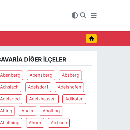
BAVARIA DIĞER İLÇELER
Abenberg
Abensberg
Absberg
Achslach
Adelsdorf
Adelshofen
Adelsried
Adelzhausen
Adlkofen
Affing
Aham
Aholfing
Aholming
Ahorn
Aichach