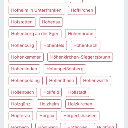
Hofheim in Unterfranken
Hofkirchen
Hofstetten
Hohenau
Hohenberg an der Eger
Hohenbrunn
Hohenburg
Hohenfels
Hohenfurch
Hohenkammer
Höhenkirchen-Siegertsbrunn
Hohenlinden
Hohenpeißenberg
Hohenpolding
Hohenthann
Hohenwarth
Hollenbach
Hollfeld
Hollstadt
Holzgünz
Holzheim
Holzkirchen
Hopferau
Horgau
Hörgertshausen
Hösbach
Höslwang
Höttingen
Huglfing