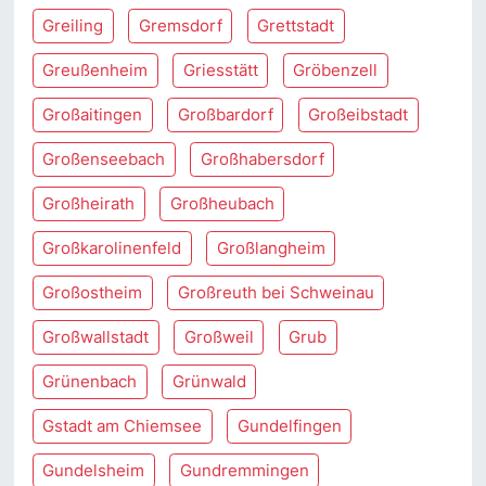
Greiling
Gremsdorf
Grettstadt
Greußenheim
Griesstätt
Gröbenzell
Großaitingen
Großbardorf
Großeibstadt
Großenseebach
Großhabersdorf
Großheirath
Großheubach
Großkarolinenfeld
Großlangheim
Großostheim
Großreuth bei Schweinau
Großwallstadt
Großweil
Grub
Grünenbach
Grünwald
Gstadt am Chiemsee
Gundelfingen
Gundelsheim
Gundremmingen