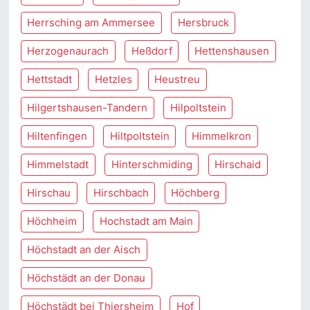
Herrsching am Ammersee
Hersbruck
Herzogenaurach
Heßdorf
Hettenshausen
Hettstadt
Hetzles
Heustreu
Hilgertshausen-Tandern
Hilpoltstein
Hiltenfingen
Hiltpoltstein
Himmelkron
Himmelstadt
Hinterschmiding
Hirschaid
Hirschau
Hirschbach
Höchberg
Höchheim
Hochstadt am Main
Höchstadt an der Aisch
Höchstädt an der Donau
Höchstädt bei Thiersheim
Hof