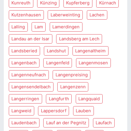
Kunreuth
Künzing
Kupferberg
Kürnach
Kutzenhausen
Laberweinting
Lachen
Lalling
Lam
Lamerdingen
Landau an der Isar
Landsberg am Lech
Landsberied
Landshut
Langenaltheim
Langenbach
Langenfeld
Langenmosen
Langenneufnach
Langenpreising
Langensendelbach
Langenzenn
Langerringen
Langfurth
Langquaid
Langweid
Lappersdorf
Lauben
Laudenbach
Lauf an der Pegnitz
Laufach