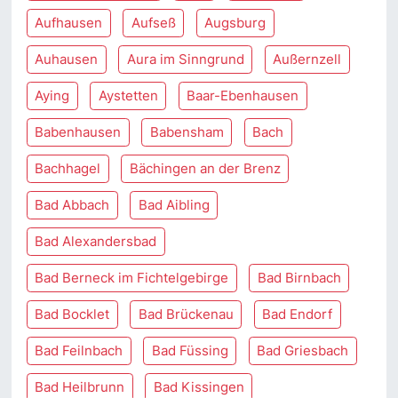
Aufhausen
Aufseß
Augsburg
Auhausen
Aura im Sinngrund
Außernzell
Aying
Aystetten
Baar-Ebenhausen
Babenhausen
Babensham
Bach
Bachhagel
Bächingen an der Brenz
Bad Abbach
Bad Aibling
Bad Alexandersbad
Bad Berneck im Fichtelgebirge
Bad Birnbach
Bad Bocklet
Bad Brückenau
Bad Endorf
Bad Feilnbach
Bad Füssing
Bad Griesbach
Bad Heilbrunn
Bad Kissingen