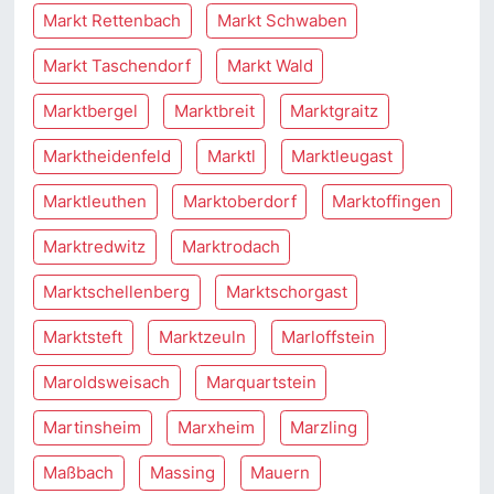
Markt Rettenbach
Markt Schwaben
Markt Taschendorf
Markt Wald
Marktbergel
Marktbreit
Marktgraitz
Marktheidenfeld
Marktl
Marktleugast
Marktleuthen
Marktoberdorf
Marktoffingen
Marktredwitz
Marktrodach
Marktschellenberg
Marktschorgast
Marktsteft
Marktzeuln
Marloffstein
Maroldsweisach
Marquartstein
Martinsheim
Marxheim
Marzling
Maßbach
Massing
Mauern