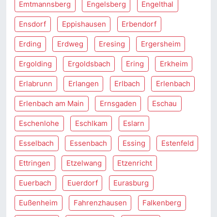
Emtmannsberg
Engelsberg
Engelthal
Ensdorf
Eppishausen
Erbendorf
Erding
Erdweg
Eresing
Ergersheim
Ergolding
Ergoldsbach
Ering
Erkheim
Erlabrunn
Erlangen
Erlbach
Erlenbach
Erlenbach am Main
Ernsgaden
Eschau
Eschenlohe
Eschlkam
Eslarn
Esselbach
Essenbach
Essing
Estenfeld
Ettringen
Etzelwang
Etzenricht
Euerbach
Euerdorf
Eurasburg
Eußenheim
Fahrenzhausen
Falkenberg