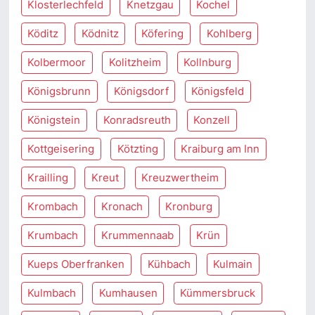
Klosterlechfeld
Knetzgau
Kochel
Köditz
Ködnitz
Köfering
Kohlberg
Kolbermoor
Kolitzheim
Kollnburg
Königsbrunn
Königsdorf
Königsfeld
Königstein
Konradsreuth
Konzell
Kottgeisering
Kötzting
Kraiburg am Inn
Krailling
Kreut
Kreuzwertheim
Krombach
Kronach
Kronburg
Krumbach
Krummennaab
Krün
Kueps Oberfranken
Kühbach
Kulmain
Kulmbach
Kumhausen
Kümmersbruck