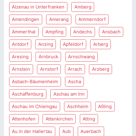
Alzenau in Unterfranken
Amberg
Amendingen
Amerang
Ammerndorf
Ammerthal
Ampfing
Andechs
Ansbach
Antdorf
Anzing
Apfeldorf
Arberg
Aresing
Arnbruck
Arnschwang
Arnstein
Arnstorf
Arrach
Arzberg
Asbach-Bäumenheim
Ascha
Aschaffenburg
Aschau am Inn
Aschau im Chiemgau
Aschheim
Aßling
Attenhofen
Attenkirchen
Atting
Au in der Hallertau
Aub
Auerbach