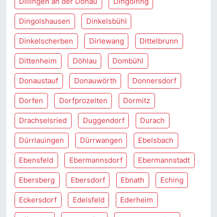
Dillingen an der Donau
Dingolfing
Dingolshausen
Dinkelsbühl
Dinkelscherben
Dirlewang
Dittelbrunn
Dittenheim
Döhlau
Dombühl
Donaustauf
Donauwörth
Donnersdorf
Dorfen
Dorfprozelten
Dormitz
Drachselsried
Duggendorf
Durach
Dürrlauingen
Dürrwangen
Ebelsbach
Ebensfeld
Ebermannsdorf
Ebermannstadt
Ebersberg
Ebersdorf
Ebnath
Eching
Eckersdorf
Edelsfeld
Ederheim