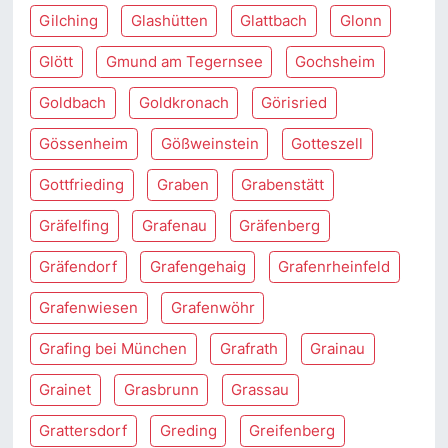
Gilching
Glashütten
Glattbach
Glonn
Glött
Gmund am Tegernsee
Gochsheim
Goldbach
Goldkronach
Görisried
Gössenheim
Gößweinstein
Gotteszell
Gottfrieding
Graben
Grabenstätt
Gräfelfing
Grafenau
Gräfenberg
Gräfendorf
Grafengehaig
Grafenrheinfeld
Grafenwiesen
Grafenwöhr
Grafing bei München
Grafrath
Grainau
Grainet
Grasbrunn
Grassau
Grattersdorf
Greding
Greifenberg