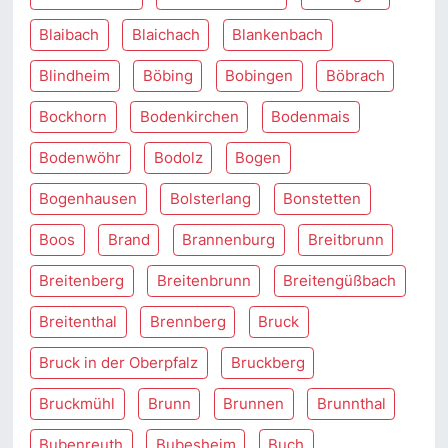
Blaibach
Blaichach
Blankenbach
Blindheim
Böbing
Bobingen
Böbrach
Bockhorn
Bodenkirchen
Bodenmais
Bodenwöhr
Bodolz
Bogen
Bogenhausen
Bolsterlang
Bonstetten
Boos
Brand
Brannenburg
Breitbrunn
Breitenberg
Breitenbrunn
Breitengüßbach
Breitenthal
Brennberg
Bruck
Bruck in der Oberpfalz
Bruckberg
Bruckmühl
Brunn
Brunnen
Brunnthal
Bubenreuth
Bubesheim
Buch