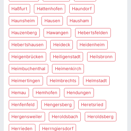
Haßfurt
Hattenhofen
Haundorf
Haunsheim
Hausen
Hausham
Hauzenberg
Hawangen
Hebertsfelden
Hebertshausen
Heideck
Heidenheim
Heigenbrücken
Heiligenstadt
Heilsbronn
Heimbuchenthal
Heimenkirch
Heimertingen
Helmbrechts
Helmstadt
Hemau
Hemhofen
Hendungen
Henfenfeld
Hengersberg
Heretsried
Hergensweiler
Heroldsbach
Heroldsberg
Herrieden
Herrngiersdorf