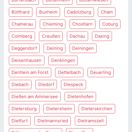
Bütthard
Buxheim
Cadolzburg
Cham
Chamerau
Chieming
Chostlarn
Coburg
Colmberg
Creußen
Dachau
Dasing
Deggendorf
Deining
Deiningen
Deisenhausen
Denklingen
Dentlein am Forst
Dettelbach
Deuerling
Diebach
Diedorf
Diespeck
Dießen am Ammersee
Dietenhofen
Dietersburg
Dietersheim
Dieterskirchen
Dietfurt
Dietmannsried
Dietramszell