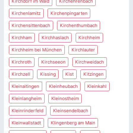
Kirchdorf im Wald
Kirchehrenbach
Kirchenlamitz
Kirchenpingarten
Kirchensittenbach
Kirchenthumbach
Kirchham
Kirchhaslach
Kirchheim
Kirchheim bei München
Kirchlauter
Kirchroth
Kirchseeon
Kirchweidach
Kirchzell
Kissing
Kist
Kitzingen
Kleinaitingen
Kleinheubach
Kleinkahl
Kleinlangheim
Kleinostheim
Kleinrinderfeld
Kleinsendelbach
Kleinwallstadt
Klingenberg am Main