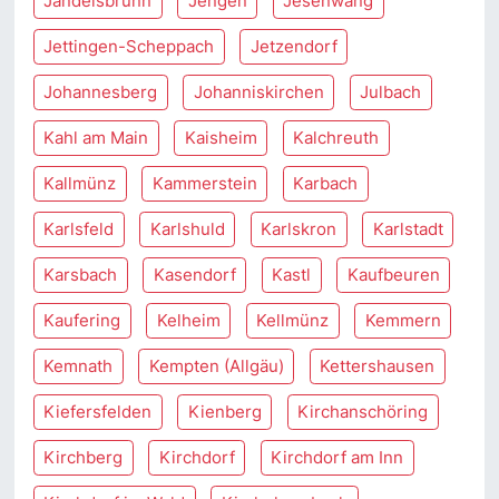
Jandelsbrunn
Jengen
Jesenwang
Jettingen-Scheppach
Jetzendorf
Johannesberg
Johanniskirchen
Julbach
Kahl am Main
Kaisheim
Kalchreuth
Kallmünz
Kammerstein
Karbach
Karlsfeld
Karlshuld
Karlskron
Karlstadt
Karsbach
Kasendorf
Kastl
Kaufbeuren
Kaufering
Kelheim
Kellmünz
Kemmern
Kemnath
Kempten (Allgäu)
Kettershausen
Kiefersfelden
Kienberg
Kirchanschöring
Kirchberg
Kirchdorf
Kirchdorf am Inn