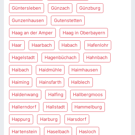
Güntersleben
Günzach
Günzburg
Gunzenhausen
Gutenstetten
Haag an der Amper
Haag in Oberbayern
Haar
Haarbach
Habach
Hafenlohr
Hagelstadt
Hagenbüchach
Hahnbach
Haibach
Haidmühle
Haimhausen
Haiming
Hainsfarth
Halblech
Haldenwang
Halfing
Hallbergmoos
Hallerndorf
Hallstadt
Hammelburg
Happurg
Harburg
Harsdorf
Hartenstein
Haselbach
Hasloch