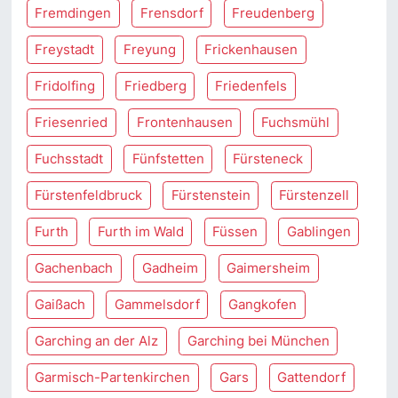
Fremdingen
Frensdorf
Freudenberg
Freystadt
Freyung
Frickenhausen
Fridolfing
Friedberg
Friedenfels
Friesenried
Frontenhausen
Fuchsmühl
Fuchsstadt
Fünfstetten
Fürsteneck
Fürstenfeldbruck
Fürstenstein
Fürstenzell
Furth
Furth im Wald
Füssen
Gablingen
Gachenbach
Gadheim
Gaimersheim
Gaißach
Gammelsdorf
Gangkofen
Garching an der Alz
Garching bei München
Garmisch-Partenkirchen
Gars
Gattendorf