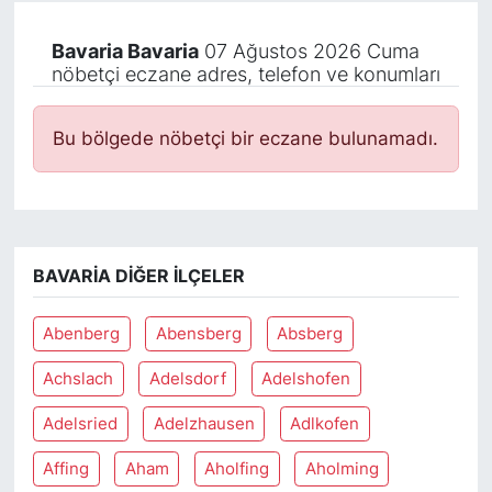
Bavaria Bavaria
07 Ağustos 2026 Cuma
nöbetçi eczane adres, telefon ve konumları
Bu bölgede nöbetçi bir eczane bulunamadı.
BAVARIA DIĞER İLÇELER
Abenberg
Abensberg
Absberg
Achslach
Adelsdorf
Adelshofen
Adelsried
Adelzhausen
Adlkofen
Affing
Aham
Aholfing
Aholming