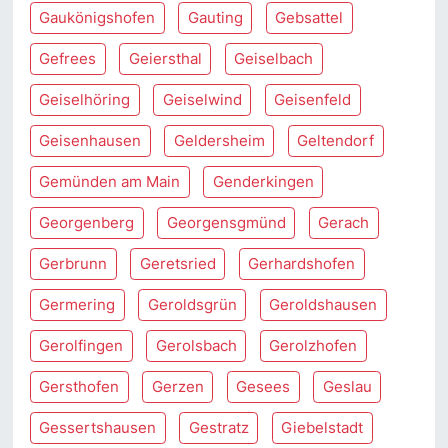
Gaukönigshofen
Gauting
Gebsattel
Gefrees
Geiersthal
Geiselbach
Geiselhöring
Geiselwind
Geisenfeld
Geisenhausen
Geldersheim
Geltendorf
Gemünden am Main
Genderkingen
Georgenberg
Georgensgmünd
Gerach
Gerbrunn
Geretsried
Gerhardshofen
Germering
Geroldsgrün
Geroldshausen
Gerolfingen
Gerolsbach
Gerolzhofen
Gersthofen
Gerzen
Gesees
Geslau
Gessertshausen
Gestratz
Giebelstadt