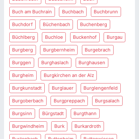
Buch am Buchrain
Buchbach
Buchbrunn
Buchdorf
Büchenbach
Buchenberg
Büchlberg
Buchloe
Buckenhof
Burgau
Burgberg
Burgbernheim
Burgebrach
Burggen
Burghaslach
Burghausen
Burgheim
Burgkirchen an der Alz
Burgkunstadt
Burglauer
Burglengenfeld
Burgoberbach
Burgpreppach
Burgsalach
Burgsinn
Bürgstadt
Burgthann
Burgwindheim
Burk
Burkardroth
Burtenbach
Buttenheim
Buttenwiesen