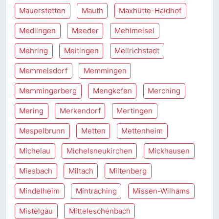
Mauerstetten
Mauth
Maxhütte-Haidhof
Medlingen
Meeder
Mehlmeisel
Mehring
Meitingen
Mellrichstadt
Memmelsdorf
Memmingen
Memmingerberg
Mengkofen
Merching
Mering
Merkendorf
Mertingen
Mespelbrunn
Metten
Mettenheim
Michelau
Michelsneukirchen
Mickhausen
Miesbach
Miltach
Miltenberg
Mindelheim
Mintraching
Missen-Wilhams
Mistelgau
Mitteleschenbach