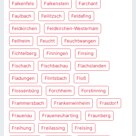
Falkenfels
Falkenstein
Farchant
Faulbach
Feilitzsch
Feldafing
Feldkirchen
Feldkirchen-Westerham
Fellheim
Feucht
Feuchtwangen
Fichtelberg
Finningen
Finsing
Fischach
Fischbachau
Flachslanden
Fladungen
Flintsbach
Floß
Flossenbürg
Forchheim
Forstinning
Frammersbach
Frankenwinheim
Frasdorf
Frauenau
Fraueneuharting
Fraunberg
Freihung
Freilassing
Freising