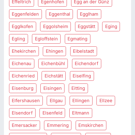
Effeltrich
Egenhofen
Egg an der Günz
Eggenfelden
Eggenthal
Egglham
Egglkofen
Eggolsheim
Eggstätt
Eging
Egling
Egloffstein
Egmating
Ehekirchen
Ehingen
Eibelstadt
Eichenau
Eichenbühl
Eichendorf
Eichenried
Eichstätt
Eiselfing
Eisenburg
Eisingen
Eitting
Elfershausen
Ellgau
Ellingen
Ellzee
Elsendorf
Elsenfeld
Eltmann
Emersacker
Emmering
Emskirchen