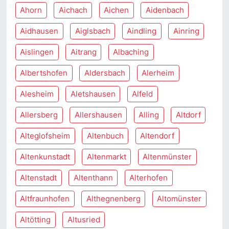
Ahorn
Aichach
Aichen
Aidenbach
Aidhausen
Aiglsbach
Aindling
Ainring
Aislingen
Aitrang
Albaching
Albertshofen
Aldersbach
Alerheim
Alesheim
Aletshausen
Alfeld
Allersberg
Allershausen
Alling
Altdorf
Alteglofsheim
Altenbuch
Altendorf
Altenkunstadt
Altenmarkt
Altenmünster
Altenstadt
Altenthann
Alterhofen
Altfraunhofen
Althegnenberg
Altomünster
Altötting
Altusried