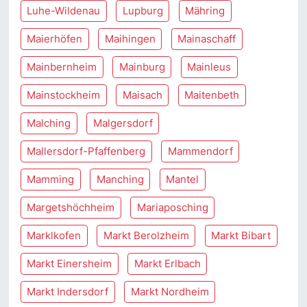
Luhe-Wildenau
Lupburg
Mähring
Maierhöfen
Maihingen
Mainaschaff
Mainbernheim
Mainburg
Mainleus
Mainstockheim
Maisach
Maitenbeth
Malching
Malgersdorf
Mallersdorf-Pfaffenberg
Mammendorf
Mamming
Manching
Mantel
Margetshöchheim
Mariaposching
Marklkofen
Markt Berolzheim
Markt Bibart
Markt Einersheim
Markt Erlbach
Markt Indersdorf
Markt Nordheim