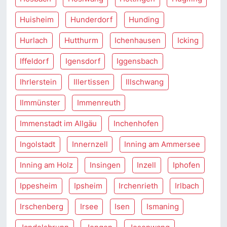
Huisheim
Hunderdorf
Hunding
Hurlach
Hutthurm
Ichenhausen
Icking
Iffeldorf
Igensdorf
Iggensbach
Ihrlerstein
Illertissen
Illschwang
Ilmmünster
Immenreuth
Immenstadt im Allgäu
Inchenhofen
Ingolstadt
Innernzell
Inning am Ammersee
Inning am Holz
Insingen
Inzell
Iphofen
Ippesheim
Ipsheim
Irchenrieth
Irlbach
Irschenberg
Irsee
Isen
Ismaning