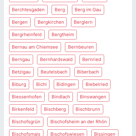
Berchtesgaden
Berg
Berg im Gau
Bergen
Bergkirchen
Berglern
Bergrheinfeld
Bergtheim
Bernau am Chiemsee
Bernbeuren
Berngau
Bernhardswald
Bernried
Betzigau
Beutelsbach
Biberbach
Biburg
Bichl
Bidingen
Biebelried
Biessenhofen
Bindlach
Binswangen
Birkenfeld
Bischberg
Bischbrunn
Bischofsgrün
Bischofsheim an der Rhön
Bischofsmais
Bischofswiesen
Bissingen