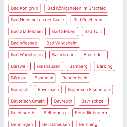
Bad Kohlgrub
Bad Königshofen im Grabfeld
Bad Neustadt an der Saale
Bad Reichenhall
Bad Staffelstein
Bad Steben
Bad Tölz
Bad Wiessee
Bad Windsheim
Bad Wörishofen
Baierbrunn
Baiersdorf
Baisweil
Balzhausen
Bamberg
Barbing
Bärnau
Bastheim
Baudenbach
Baunach
Bayerbach
Bayerisch Eisenstein
Bayerisch Gmain
Bayreuth
Bayrischzell
Bechtsrieth
Bellenberg
Benediktbeuern
Benningen
Beratzhausen
Berching