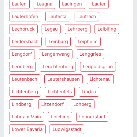
Laufen
Laugna
Lauingen
Lauter
Lauterhofen
Lautertal
Lautrach
Lechbruck
Legau
Lehrberg
Leiblfing
Leidersbach
Leinburg
Leipheim
Lengdorf
Lengenwang
Lenggries
Leonberg
Leuchtenberg
Leupoldsgrün
Leutenbach
Leutershausen
Lichtenau
Lichtenberg
Lichtenfels
Lindau
Lindberg
Litzendorf
Lohberg
Lohr am Main
Loiching
Lonnerstadt
Lower Bavaria
Ludwigsstadt