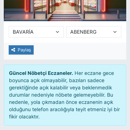
SİYASET
SAĞLIK
Paylaş
Güncel Nöbetçi Eczaneler.
Her eczane gece
boyunca açık olmayabilir, bazıları sadece
gerektiğinde açık kalabilir veya beklenmedik
durumlar nedeniyle nöbete gelemeyebilir. Bu
nedenle, yola çıkmadan önce eczanenin açık
olduğunu telefon aracılığıyla teyit etmeniz iyi bir
fikir olacaktır.