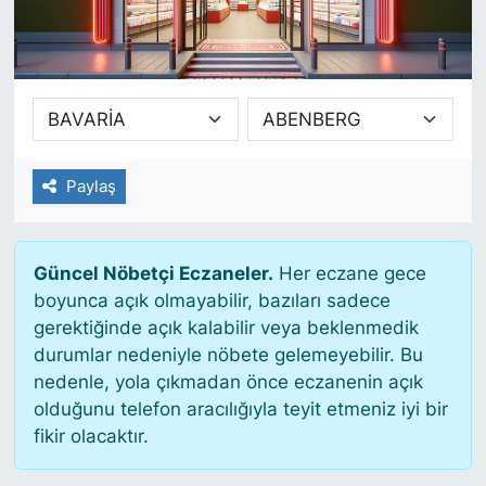
SİYASET
SAĞLIK
Paylaş
Güncel Nöbetçi Eczaneler.
Her eczane gece
boyunca açık olmayabilir, bazıları sadece
gerektiğinde açık kalabilir veya beklenmedik
durumlar nedeniyle nöbete gelemeyebilir. Bu
nedenle, yola çıkmadan önce eczanenin açık
olduğunu telefon aracılığıyla teyit etmeniz iyi bir
fikir olacaktır.