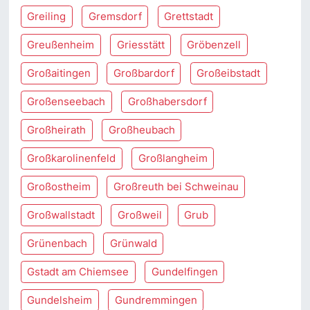
Greiling
Gremsdorf
Grettstadt
Greußenheim
Griesstätt
Gröbenzell
Großaitingen
Großbardorf
Großeibstadt
Großenseebach
Großhabersdorf
Großheirath
Großheubach
Großkarolinenfeld
Großlangheim
Großostheim
Großreuth bei Schweinau
Großwallstadt
Großweil
Grub
Grünenbach
Grünwald
Gstadt am Chiemsee
Gundelfingen
Gundelsheim
Gundremmingen