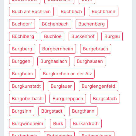
Buch am Buchrain
Buchbach
Buchbrunn
Buchdorf
Büchenbach
Buchenberg
Büchlberg
Buchloe
Buckenhof
Burgau
Burgberg
Burgbernheim
Burgebrach
Burggen
Burghaslach
Burghausen
Burgheim
Burgkirchen an der Alz
Burgkunstadt
Burglauer
Burglengenfeld
Burgoberbach
Burgpreppach
Burgsalach
Burgsinn
Bürgstadt
Burgthann
Burgwindheim
Burk
Burkardroth
Burtenbach
Buttenheim
Buttenwiesen