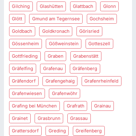
Gilching
Glashütten
Glattbach
Glonn
Glött
Gmund am Tegernsee
Gochsheim
Goldbach
Goldkronach
Görisried
Gössenheim
Gößweinstein
Gotteszell
Gottfrieding
Graben
Grabenstätt
Gräfelfing
Grafenau
Gräfenberg
Gräfendorf
Grafengehaig
Grafenrheinfeld
Grafenwiesen
Grafenwöhr
Grafing bei München
Grafrath
Grainau
Grainet
Grasbrunn
Grassau
Grattersdorf
Greding
Greifenberg