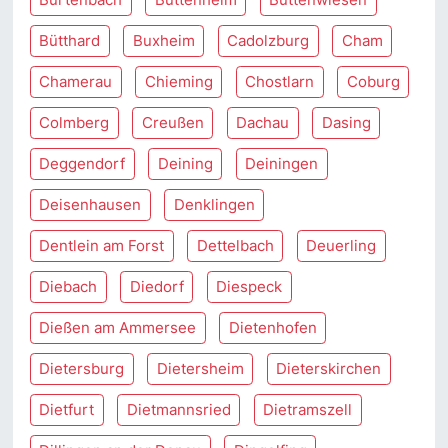
Bütthard
Buxheim
Cadolzburg
Cham
Chamerau
Chieming
Chostlarn
Coburg
Colmberg
Creußen
Dachau
Dasing
Deggendorf
Deining
Deiningen
Deisenhausen
Denklingen
Dentlein am Forst
Dettelbach
Deuerling
Diebach
Diedorf
Diespeck
Dießen am Ammersee
Dietenhofen
Dietersburg
Dietersheim
Dieterskirchen
Dietfurt
Dietmannsried
Dietramszell