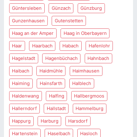
Güntersleben
Günzach
Günzburg
Gunzenhausen
Gutenstetten
Haag an der Amper
Haag in Oberbayern
Haar
Haarbach
Habach
Hafenlohr
Hagelstadt
Hagenbüchach
Hahnbach
Haibach
Haidmühle
Haimhausen
Haiming
Hainsfarth
Halblech
Haldenwang
Halfing
Hallbergmoos
Hallerndorf
Hallstadt
Hammelburg
Happurg
Harburg
Harsdorf
Hartenstein
Haselbach
Hasloch