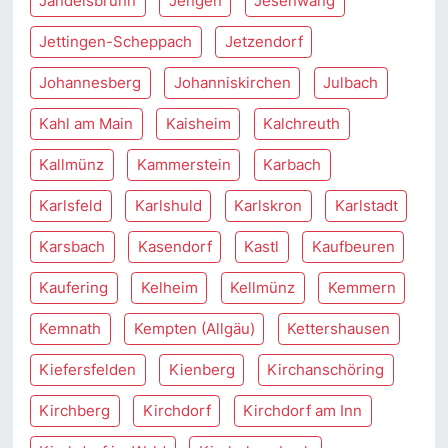
Jandelsbrunn
Jengen
Jesenwang
Jettingen-Scheppach
Jetzendorf
Johannesberg
Johanniskirchen
Julbach
Kahl am Main
Kaisheim
Kalchreuth
Kallmünz
Kammerstein
Karbach
Karlsfeld
Karlshuld
Karlskron
Karlstadt
Karsbach
Kasendorf
Kastl
Kaufbeuren
Kaufering
Kelheim
Kellmünz
Kemmern
Kemnath
Kempten (Allgäu)
Kettershausen
Kiefersfelden
Kienberg
Kirchanschöring
Kirchberg
Kirchdorf
Kirchdorf am Inn