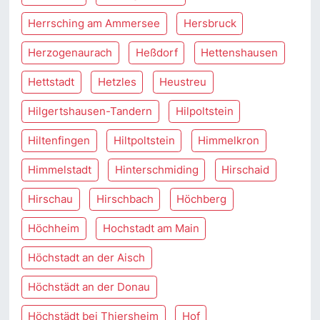
Herrsching am Ammersee
Hersbruck
Herzogenaurach
Heßdorf
Hettenshausen
Hettstadt
Hetzles
Heustreu
Hilgertshausen-Tandern
Hilpoltstein
Hiltenfingen
Hiltpoltstein
Himmelkron
Himmelstadt
Hinterschmiding
Hirschaid
Hirschau
Hirschbach
Höchberg
Höchheim
Hochstadt am Main
Höchstadt an der Aisch
Höchstädt an der Donau
Höchstädt bei Thiersheim
Hof