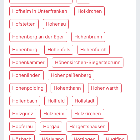
Hofheim in Unterfranken
Hofkirchen
Hofstetten
Hohenau
Hohenberg an der Eger
Hohenbrunn
Hohenburg
Hohenfels
Hohenfurch
Hohenkammer
Höhenkirchen-Siegertsbrunn
Hohenlinden
Hohenpeißenberg
Hohenpolding
Hohenthann
Hohenwarth
Hollenbach
Hollfeld
Hollstadt
Holzgünz
Holzheim
Holzkirchen
Hopferau
Horgau
Hörgertshausen
Hösbach
Höslwang
Höttingen
Huglfing