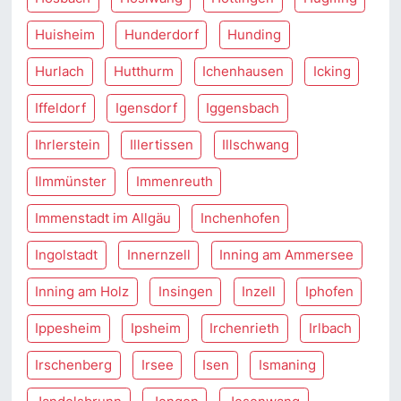
Huisheim
Hunderdorf
Hunding
Hurlach
Hutthurm
Ichenhausen
Icking
Iffeldorf
Igensdorf
Iggensbach
Ihrlerstein
Illertissen
Illschwang
Ilmmünster
Immenreuth
Immenstadt im Allgäu
Inchenhofen
Ingolstadt
Innernzell
Inning am Ammersee
Inning am Holz
Insingen
Inzell
Iphofen
Ippesheim
Ipsheim
Irchenrieth
Irlbach
Irschenberg
Irsee
Isen
Ismaning