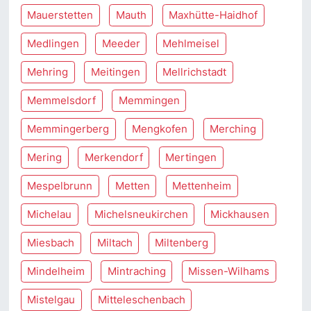
Mauerstetten
Mauth
Maxhütte-Haidhof
Medlingen
Meeder
Mehlmeisel
Mehring
Meitingen
Mellrichstadt
Memmelsdorf
Memmingen
Memmingerberg
Mengkofen
Merching
Mering
Merkendorf
Mertingen
Mespelbrunn
Metten
Mettenheim
Michelau
Michelsneukirchen
Mickhausen
Miesbach
Miltach
Miltenberg
Mindelheim
Mintraching
Missen-Wilhams
Mistelgau
Mitteleschenbach