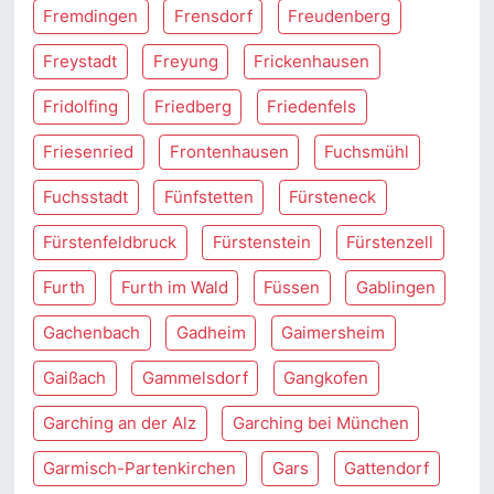
Fremdingen
Frensdorf
Freudenberg
Freystadt
Freyung
Frickenhausen
Fridolfing
Friedberg
Friedenfels
Friesenried
Frontenhausen
Fuchsmühl
Fuchsstadt
Fünfstetten
Fürsteneck
Fürstenfeldbruck
Fürstenstein
Fürstenzell
Furth
Furth im Wald
Füssen
Gablingen
Gachenbach
Gadheim
Gaimersheim
Gaißach
Gammelsdorf
Gangkofen
Garching an der Alz
Garching bei München
Garmisch-Partenkirchen
Gars
Gattendorf