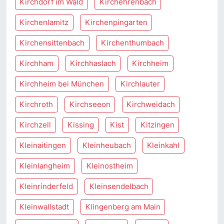
Kirchdorf im Wald
Kirchehrenbach
Kirchenlamitz
Kirchenpingarten
Kirchensittenbach
Kirchenthumbach
Kirchham
Kirchhaslach
Kirchheim
Kirchheim bei München
Kirchlauter
Kirchroth
Kirchseeon
Kirchweidach
Kirchzell
Kissing
Kist
Kitzingen
Kleinaitingen
Kleinheubach
Kleinkahl
Kleinlangheim
Kleinostheim
Kleinrinderfeld
Kleinsendelbach
Kleinwallstadt
Klingenberg am Main