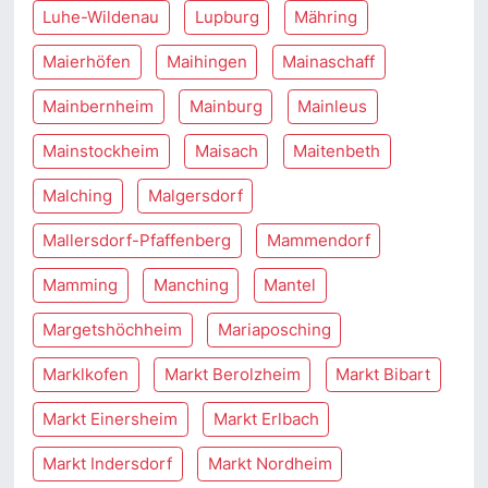
Luhe-Wildenau
Lupburg
Mähring
Maierhöfen
Maihingen
Mainaschaff
Mainbernheim
Mainburg
Mainleus
Mainstockheim
Maisach
Maitenbeth
Malching
Malgersdorf
Mallersdorf-Pfaffenberg
Mammendorf
Mamming
Manching
Mantel
Margetshöchheim
Mariaposching
Marklkofen
Markt Berolzheim
Markt Bibart
Markt Einersheim
Markt Erlbach
Markt Indersdorf
Markt Nordheim