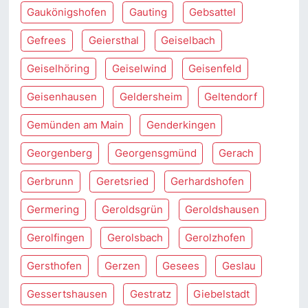
Gaukönigshofen
Gauting
Gebsattel
Gefrees
Geiersthal
Geiselbach
Geiselhöring
Geiselwind
Geisenfeld
Geisenhausen
Geldersheim
Geltendorf
Gemünden am Main
Genderkingen
Georgenberg
Georgensgmünd
Gerach
Gerbrunn
Geretsried
Gerhardshofen
Germering
Geroldsgrün
Geroldshausen
Gerolfingen
Gerolsbach
Gerolzhofen
Gersthofen
Gerzen
Gesees
Geslau
Gessertshausen
Gestratz
Giebelstadt