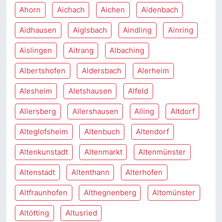
Ahorn
Aichach
Aichen
Aidenbach
Aidhausen
Aiglsbach
Aindling
Ainring
Aislingen
Aitrang
Albaching
Albertshofen
Aldersbach
Alerheim
Alesheim
Aletshausen
Alfeld
Allersberg
Allershausen
Alling
Altdorf
Alteglofsheim
Altenbuch
Altendorf
Altenkunstadt
Altenmarkt
Altenmünster
Altenstadt
Altenthann
Alterhofen
Altfraunhofen
Althegnenberg
Altomünster
Altötting
Altusried