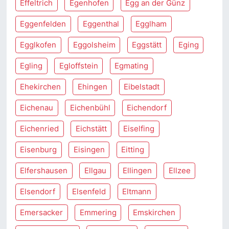
Effeltrich
Egenhofen
Egg an der Günz
Eggenfelden
Eggenthal
Egglham
Egglkofen
Eggolsheim
Eggstätt
Eging
Egling
Egloffstein
Egmating
Ehekirchen
Ehingen
Eibelstadt
Eichenau
Eichenbühl
Eichendorf
Eichenried
Eichstätt
Eiselfing
Eisenburg
Eisingen
Eitting
Elfershausen
Ellgau
Ellingen
Ellzee
Elsendorf
Elsenfeld
Eltmann
Emersacker
Emmering
Emskirchen