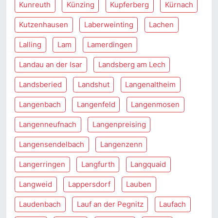
Kunreuth
Künzing
Kupferberg
Kürnach
Kutzenhausen
Laberweinting
Lachen
Lalling
Lam
Lamerdingen
Landau an der Isar
Landsberg am Lech
Landsberied
Landshut
Langenaltheim
Langenbach
Langenfeld
Langenmosen
Langenneufnach
Langenpreising
Langensendelbach
Langenzenn
Langerringen
Langfurth
Langquaid
Langweid
Lappersdorf
Lauben
Laudenbach
Lauf an der Pegnitz
Laufach