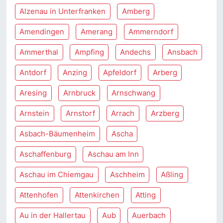
Alzenau in Unterfranken
Amberg
Amendingen
Amerang
Ammerndorf
Ammerthal
Ampfing
Andechs
Ansbach
Antdorf
Anzing
Apfeldorf
Arberg
Aresing
Arnbruck
Arnschwang
Arnstein
Arnstorf
Arrach
Arzberg
Asbach-Bäumenheim
Ascha
Aschaffenburg
Aschau am Inn
Aschau im Chiemgau
Aschheim
Aßling
Attenhofen
Attenkirchen
Atting
Au in der Hallertau
Aub
Auerbach