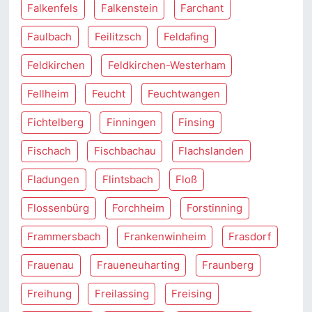
Falkenfels
Falkenstein
Farchant
Faulbach
Feilitzsch
Feldafing
Feldkirchen
Feldkirchen-Westerham
Fellheim
Feucht
Feuchtwangen
Fichtelberg
Finningen
Finsing
Fischach
Fischbachau
Flachslanden
Fladungen
Flintsbach
Floß
Flossenbürg
Forchheim
Forstinning
Frammersbach
Frankenwinheim
Frasdorf
Frauenau
Fraueneuharting
Fraunberg
Freihung
Freilassing
Freising