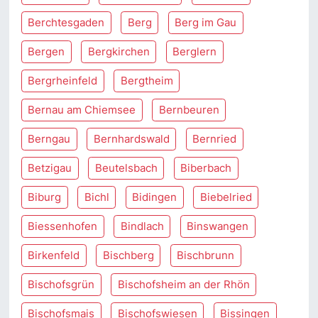
Berchtesgaden
Berg
Berg im Gau
Bergen
Bergkirchen
Berglern
Bergrheinfeld
Bergtheim
Bernau am Chiemsee
Bernbeuren
Berngau
Bernhardswald
Bernried
Betzigau
Beutelsbach
Biberbach
Biburg
Bichl
Bidingen
Biebelried
Biessenhofen
Bindlach
Binswangen
Birkenfeld
Bischberg
Bischbrunn
Bischofsgrün
Bischofsheim an der Rhön
Bischofsmais
Bischofswiesen
Bissingen