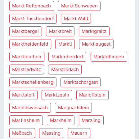
Markt Rettenbach
Markt Schwaben
Markt Taschendorf
Markt Wald
Marktbergel
Marktbreit
Marktgraitz
Marktheidenfeld
Marktl
Marktleugast
Marktleuthen
Marktoberdorf
Marktoffingen
Marktredwitz
Marktrodach
Marktschellenberg
Marktschorgast
Marktsteft
Marktzeuln
Marloffstein
Maroldsweisach
Marquartstein
Martinsheim
Marxheim
Marzling
Maßbach
Massing
Mauern