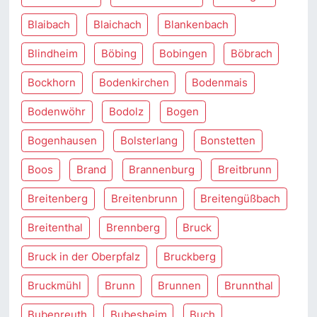
Blaibach
Blaichach
Blankenbach
Blindheim
Böbing
Bobingen
Böbrach
Bockhorn
Bodenkirchen
Bodenmais
Bodenwöhr
Bodolz
Bogen
Bogenhausen
Bolsterlang
Bonstetten
Boos
Brand
Brannenburg
Breitbrunn
Breitenberg
Breitenbrunn
Breitengüßbach
Breitenthal
Brennberg
Bruck
Bruck in der Oberpfalz
Bruckberg
Bruckmühl
Brunn
Brunnen
Brunnthal
Bubenreuth
Bubesheim
Buch