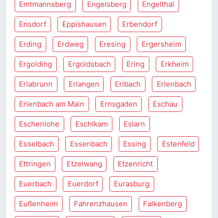
Emtmannsberg
Engelsberg
Engelthal
Ensdorf
Eppishausen
Erbendorf
Erding
Erdweg
Eresing
Ergersheim
Ergolding
Ergoldsbach
Ering
Erkheim
Erlabrunn
Erlangen
Erlbach
Erlenbach
Erlenbach am Main
Ernsgaden
Eschau
Eschenlohe
Eschlkam
Eslarn
Esselbach
Essenbach
Essing
Estenfeld
Ettringen
Etzelwang
Etzenricht
Euerbach
Euerdorf
Eurasburg
Eußenheim
Fahrenzhausen
Falkenberg