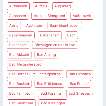
Aufhausen
Aufseß
Augsburg
Auhausen
Aura im Sinngrund
Außernzell
Aying
Aystetten
Baar-Ebenhausen
Babenhausen
Babensham
Bach
Bachhagel
Bächingen an der Brenz
Bad Abbach
Bad Aibling
Bad Alexandersbad
Bad Berneck im Fichtelgebirge
Bad Birnbach
Bad Bocklet
Bad Brückenau
Bad Endorf
Bad Feilnbach
Bad Füssing
Bad Griesbach
Bad Heilbrunn
Bad Kissingen