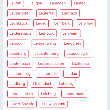
Laufen
Laugna
Lauingen
Lauter
Lauterhofen
Lautertal
Lautrach
Lechbruck
Legau
Lehrberg
Leiblfing
Leidersbach
Leinburg
Leipheim
Lengdorf
Lengenwang
Lenggries
Leonberg
Leuchtenberg
Leupoldsgrün
Leutenbach
Leutershausen
Lichtenau
Lichtenberg
Lichtenfels
Lindau
Lindberg
Litzendorf
Lohberg
Lohr am Main
Loiching
Lonnerstadt
Lower Bavaria
Ludwigsstadt