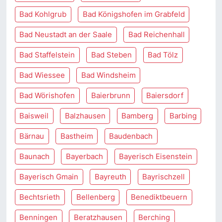
Bad Kohlgrub
Bad Königshofen im Grabfeld
Bad Neustadt an der Saale
Bad Reichenhall
Bad Staffelstein
Bad Steben
Bad Tölz
Bad Wiessee
Bad Windsheim
Bad Wörishofen
Baierbrunn
Baiersdorf
Baisweil
Balzhausen
Bamberg
Barbing
Bärnau
Bastheim
Baudenbach
Baunach
Bayerbach
Bayerisch Eisenstein
Bayerisch Gmain
Bayreuth
Bayrischzell
Bechtsrieth
Bellenberg
Benediktbeuern
Benningen
Beratzhausen
Berching