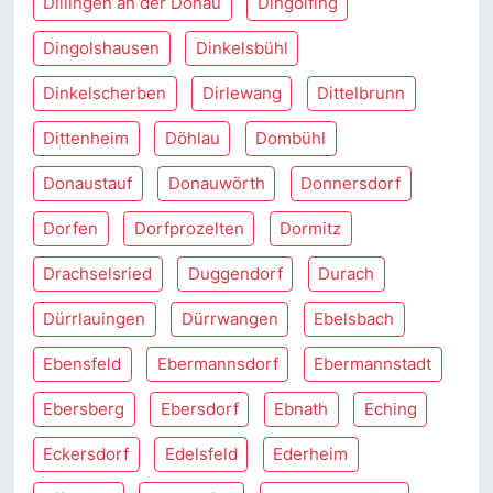
Dillingen an der Donau
Dingolfing
Dingolshausen
Dinkelsbühl
Dinkelscherben
Dirlewang
Dittelbrunn
Dittenheim
Döhlau
Dombühl
Donaustauf
Donauwörth
Donnersdorf
Dorfen
Dorfprozelten
Dormitz
Drachselsried
Duggendorf
Durach
Dürrlauingen
Dürrwangen
Ebelsbach
Ebensfeld
Ebermannsdorf
Ebermannstadt
Ebersberg
Ebersdorf
Ebnath
Eching
Eckersdorf
Edelsfeld
Ederheim