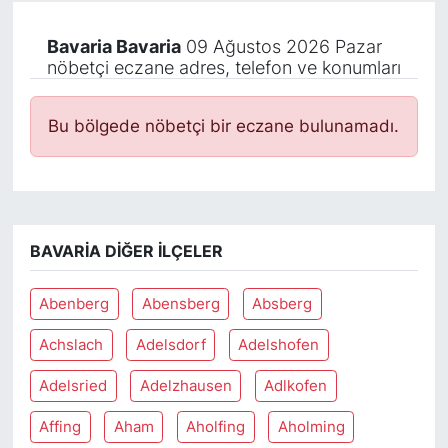
Bavaria Bavaria
09 Ağustos 2026 Pazar
nöbetçi eczane adres, telefon ve konumları
Bu bölgede nöbetçi bir eczane bulunamadı.
BAVARIA DIĞER İLÇELER
Abenberg
Abensberg
Absberg
Achslach
Adelsdorf
Adelshofen
Adelsried
Adelzhausen
Adlkofen
Affing
Aham
Aholfing
Aholming