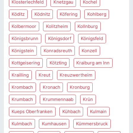
Klosterlechfeld
Knetzgau
Kochel
Köditz
Ködnitz
Köfering
Kohlberg
Kolbermoor
Kolitzheim
Kollnburg
Königsbrunn
Königsdorf
Königsfeld
Königstein
Konradsreuth
Konzell
Kottgeisering
Kötzting
Kraiburg am Inn
Krailling
Kreut
Kreuzwertheim
Krombach
Kronach
Kronburg
Krumbach
Krummennaab
Krün
Kueps Oberfranken
Kühbach
Kulmain
Kulmbach
Kumhausen
Kümmersbruck