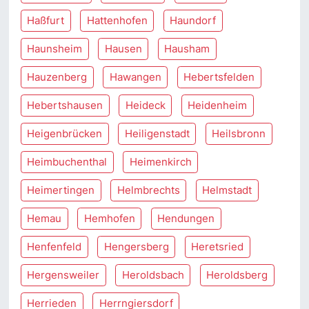
Haßfurt
Hattenhofen
Haundorf
Haunsheim
Hausen
Hausham
Hauzenberg
Hawangen
Hebertsfelden
Hebertshausen
Heideck
Heidenheim
Heigenbrücken
Heiligenstadt
Heilsbronn
Heimbuchenthal
Heimenkirch
Heimertingen
Helmbrechts
Helmstadt
Hemau
Hemhofen
Hendungen
Henfenfeld
Hengersberg
Heretsried
Hergensweiler
Heroldsbach
Heroldsberg
Herrieden
Herrngiersdorf