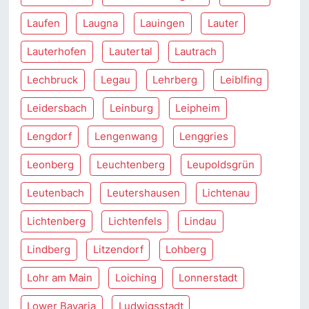
Laufen
Laugna
Lauingen
Lauter
Lauterhofen
Lautertal
Lautrach
Lechbruck
Legau
Lehrberg
Leiblfing
Leidersbach
Leinburg
Leipheim
Lengdorf
Lengenwang
Lenggries
Leonberg
Leuchtenberg
Leupoldsgrün
Leutenbach
Leutershausen
Lichtenau
Lichtenberg
Lichtenfels
Lindau
Lindberg
Litzendorf
Lohberg
Lohr am Main
Loiching
Lonnerstadt
Lower Bavaria
Ludwigsstadt