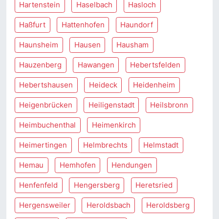
Hartenstein
Haselbach
Hasloch
Haßfurt
Hattenhofen
Haundorf
Haunsheim
Hausen
Hausham
Hauzenberg
Hawangen
Hebertsfelden
Hebertshausen
Heideck
Heidenheim
Heigenbrücken
Heiligenstadt
Heilsbronn
Heimbuchenthal
Heimenkirch
Heimertingen
Helmbrechts
Helmstadt
Hemau
Hemhofen
Hendungen
Henfenfeld
Hengersberg
Heretsried
Hergensweiler
Heroldsbach
Heroldsberg