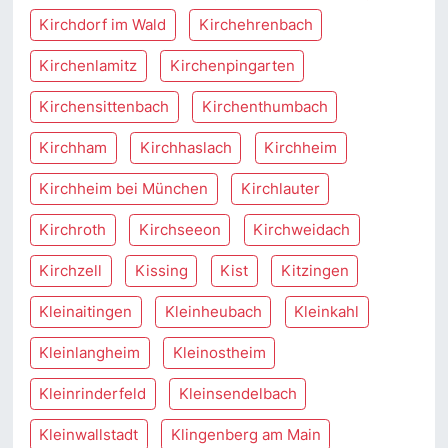
Kirchdorf im Wald
Kirchehrenbach
Kirchenlamitz
Kirchenpingarten
Kirchensittenbach
Kirchenthumbach
Kirchham
Kirchhaslach
Kirchheim
Kirchheim bei München
Kirchlauter
Kirchroth
Kirchseeon
Kirchweidach
Kirchzell
Kissing
Kist
Kitzingen
Kleinaitingen
Kleinheubach
Kleinkahl
Kleinlangheim
Kleinostheim
Kleinrinderfeld
Kleinsendelbach
Kleinwallstadt
Klingenberg am Main