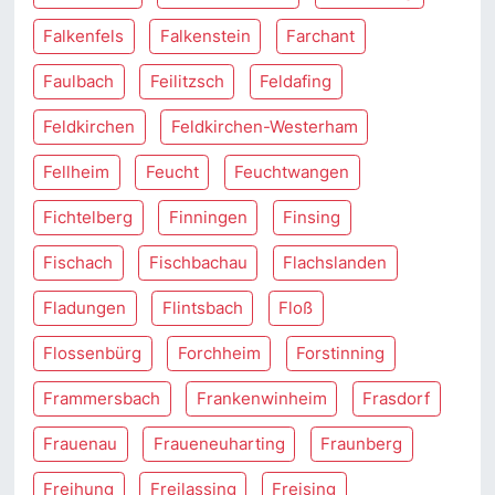
Falkenfels
Falkenstein
Farchant
Faulbach
Feilitzsch
Feldafing
Feldkirchen
Feldkirchen-Westerham
Fellheim
Feucht
Feuchtwangen
Fichtelberg
Finningen
Finsing
Fischach
Fischbachau
Flachslanden
Fladungen
Flintsbach
Floß
Flossenbürg
Forchheim
Forstinning
Frammersbach
Frankenwinheim
Frasdorf
Frauenau
Fraueneuharting
Fraunberg
Freihung
Freilassing
Freising