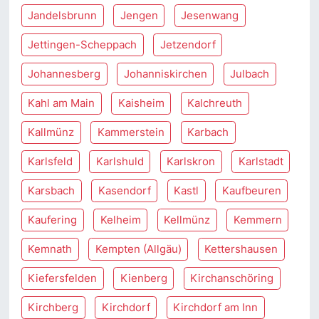
Jandelsbrunn
Jengen
Jesenwang
Jettingen-Scheppach
Jetzendorf
Johannesberg
Johanniskirchen
Julbach
Kahl am Main
Kaisheim
Kalchreuth
Kallmünz
Kammerstein
Karbach
Karlsfeld
Karlshuld
Karlskron
Karlstadt
Karsbach
Kasendorf
Kastl
Kaufbeuren
Kaufering
Kelheim
Kellmünz
Kemmern
Kemnath
Kempten (Allgäu)
Kettershausen
Kiefersfelden
Kienberg
Kirchanschöring
Kirchberg
Kirchdorf
Kirchdorf am Inn