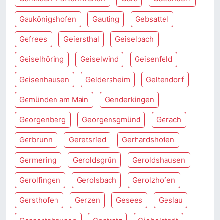
Gaukönigshofen
Gauting
Gebsattel
Gefrees
Geiersthal
Geiselbach
Geiselhöring
Geiselwind
Geisenfeld
Geisenhausen
Geldersheim
Geltendorf
Gemünden am Main
Genderkingen
Georgenberg
Georgensgmünd
Gerach
Gerbrunn
Geretsried
Gerhardshofen
Germering
Geroldsgrün
Geroldshausen
Gerolfingen
Gerolsbach
Gerolzhofen
Gersthofen
Gerzen
Gesees
Geslau