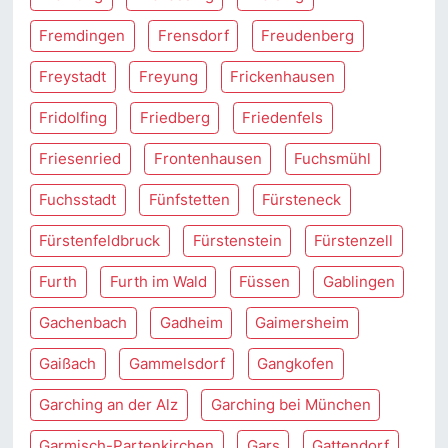
Fremdingen
Frensdorf
Freudenberg
Freystadt
Freyung
Frickenhausen
Fridolfing
Friedberg
Friedenfels
Friesenried
Frontenhausen
Fuchsmühl
Fuchsstadt
Fünfstetten
Fürsteneck
Fürstenfeldbruck
Fürstenstein
Fürstenzell
Furth
Furth im Wald
Füssen
Gablingen
Gachenbach
Gadheim
Gaimersheim
Gaißach
Gammelsdorf
Gangkofen
Garching an der Alz
Garching bei München
Garmisch-Partenkirchen
Gars
Gattendorf