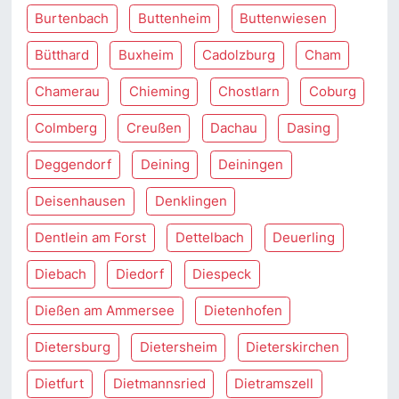
Burtenbach
Buttenheim
Buttenwiesen
Bütthard
Buxheim
Cadolzburg
Cham
Chamerau
Chieming
Chostlarn
Coburg
Colmberg
Creußen
Dachau
Dasing
Deggendorf
Deining
Deiningen
Deisenhausen
Denklingen
Dentlein am Forst
Dettelbach
Deuerling
Diebach
Diedorf
Diespeck
Dießen am Ammersee
Dietenhofen
Dietersburg
Dietersheim
Dieterskirchen
Dietfurt
Dietmannsried
Dietramszell