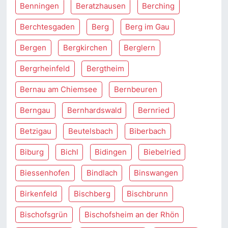
Benningen
Beratzhausen
Berching
Berchtesgaden
Berg
Berg im Gau
Bergen
Bergkirchen
Berglern
Bergrheinfeld
Bergtheim
Bernau am Chiemsee
Bernbeuren
Berngau
Bernhardswald
Bernried
Betzigau
Beutelsbach
Biberbach
Biburg
Bichl
Bidingen
Biebelried
Biessenhofen
Bindlach
Binswangen
Birkenfeld
Bischberg
Bischbrunn
Bischofsgrün
Bischofsheim an der Rhön