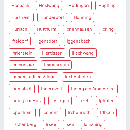
Hösbach
Höslwang
Höttingen
Huglfing
Huisheim
Hunderdorf
Hunding
Hurlach
Hutthurm
Ichenhausen
Icking
Iffeldorf
Igensdorf
Iggensbach
Ihrlerstein
Illertissen
Illschwang
Ilmmünster
Immenreuth
Immenstadt im Allgäu
Inchenhofen
Ingolstadt
Innernzell
Inning am Ammersee
Inning am Holz
Insingen
Inzell
Iphofen
Ippesheim
Ipsheim
Irchenrieth
Irlbach
Irschenberg
Irsee
Isen
Ismaning