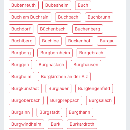
Bubenreuth
Bubesheim
Buch
Buch am Buchrain
Buchbach
Buchbrunn
Buchdorf
Büchenbach
Buchenberg
Büchlberg
Buchloe
Buckenhof
Burgau
Burgberg
Burgbernheim
Burgebrach
Burggen
Burghaslach
Burghausen
Burgheim
Burgkirchen an der Alz
Burgkunstadt
Burglauer
Burglengenfeld
Burgoberbach
Burgpreppach
Burgsalach
Burgsinn
Bürgstadt
Burgthann
Burgwindheim
Burk
Burkardroth