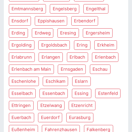
Emtmannsberg
Engelsberg
Engelthal
Ensdorf
Eppishausen
Erbendorf
Erding
Erdweg
Eresing
Ergersheim
Ergolding
Ergoldsbach
Ering
Erkheim
Erlabrunn
Erlangen
Erlbach
Erlenbach
Erlenbach am Main
Ernsgaden
Eschau
Eschenlohe
Eschlkam
Eslarn
Esselbach
Essenbach
Essing
Estenfeld
Ettringen
Etzelwang
Etzenricht
Euerbach
Euerdorf
Eurasburg
Eußenheim
Fahrenzhausen
Falkenberg