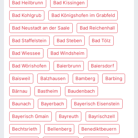
Bad Heilbrunn
Bad Kissingen
Bad Kohlgrub
Bad Königshofen im Grabfeld
Bad Neustadt an der Saale
Bad Reichenhall
Bad Staffelstein
Bad Steben
Bad Tölz
Bad Wiessee
Bad Windsheim
Bad Wörishofen
Baierbrunn
Baiersdorf
Baisweil
Balzhausen
Bamberg
Barbing
Bärnau
Bastheim
Baudenbach
Baunach
Bayerbach
Bayerisch Eisenstein
Bayerisch Gmain
Bayreuth
Bayrischzell
Bechtsrieth
Bellenberg
Benediktbeuern