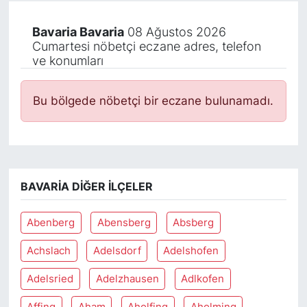
Bavaria Bavaria
08 Ağustos 2026
Cumartesi nöbetçi eczane adres, telefon
ve konumları
Bu bölgede nöbetçi bir eczane bulunamadı.
BAVARIA DIĞER İLÇELER
Abenberg
Abensberg
Absberg
Achslach
Adelsdorf
Adelshofen
Adelsried
Adelzhausen
Adlkofen
Affing
Aham
Aholfing
Aholming