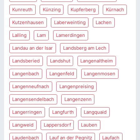
Kunreuth
Künzing
Kupferberg
Kürnach
Kutzenhausen
Laberweinting
Lachen
Lalling
Lam
Lamerdingen
Landau an der Isar
Landsberg am Lech
Landsberied
Landshut
Langenaltheim
Langenbach
Langenfeld
Langenmosen
Langenneufnach
Langenpreising
Langensendelbach
Langenzenn
Langerringen
Langfurth
Langquaid
Langweid
Lappersdorf
Lauben
Laudenbach
Lauf an der Pegnitz
Laufach