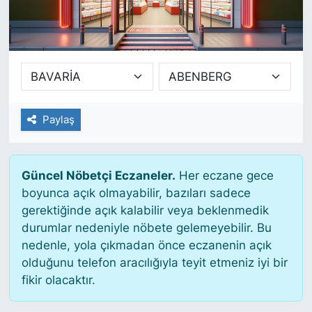
SİYASET
SAĞLIK
Paylaş
Güncel Nöbetçi Eczaneler.
Her eczane gece
boyunca açık olmayabilir, bazıları sadece
gerektiğinde açık kalabilir veya beklenmedik
durumlar nedeniyle nöbete gelemeyebilir. Bu
nedenle, yola çıkmadan önce eczanenin açık
olduğunu telefon aracılığıyla teyit etmeniz iyi bir
fikir olacaktır.