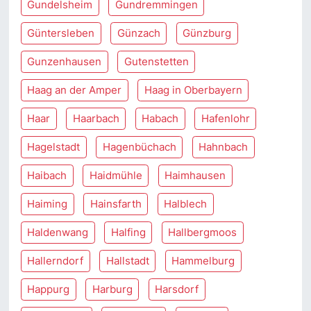
Gundelsheim
Gundremmingen
Güntersleben
Günzach
Günzburg
Gunzenhausen
Gutenstetten
Haag an der Amper
Haag in Oberbayern
Haar
Haarbach
Habach
Hafenlohr
Hagelstadt
Hagenbüchach
Hahnbach
Haibach
Haidmühle
Haimhausen
Haiming
Hainsfarth
Halblech
Haldenwang
Halfing
Hallbergmoos
Hallerndorf
Hallstadt
Hammelburg
Happurg
Harburg
Harsdorf