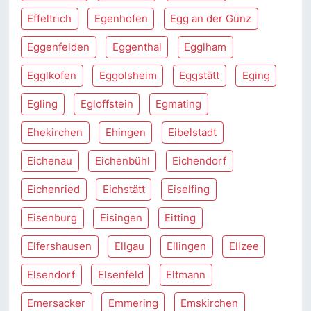
Effeltrich
Egenhofen
Egg an der Günz
Eggenfelden
Eggenthal
Egglham
Egglkofen
Eggolsheim
Eggstätt
Eging
Egling
Egloffstein
Egmating
Ehekirchen
Ehingen
Eibelstadt
Eichenau
Eichenbühl
Eichendorf
Eichenried
Eichstätt
Eiselfing
Eisenburg
Eisingen
Eitting
Elfershausen
Ellgau
Ellingen
Ellzee
Elsendorf
Elsenfeld
Eltmann
Emersacker
Emmering
Emskirchen