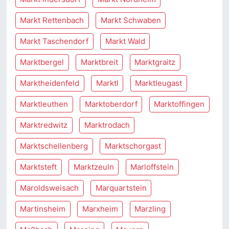
Markt Rettenbach
Markt Schwaben
Markt Taschendorf
Markt Wald
Marktbergel
Marktbreit
Marktgraitz
Marktheidenfeld
Marktl
Marktleugast
Marktleuthen
Marktoberdorf
Marktoffingen
Marktredwitz
Marktrodach
Marktschellenberg
Marktschorgast
Marktsteft
Marktzeuln
Marloffstein
Maroldsweisach
Marquartstein
Martinsheim
Marxheim
Marzling