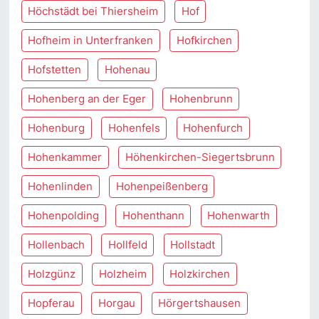
Höchstädt bei Thiersheim
Hof
Hofheim in Unterfranken
Hofkirchen
Hofstetten
Hohenau
Hohenberg an der Eger
Hohenbrunn
Hohenburg
Hohenfels
Hohenfurch
Hohenkammer
Höhenkirchen-Siegertsbrunn
Hohenlinden
Hohenpeißenberg
Hohenpolding
Hohenthann
Hohenwarth
Hollenbach
Hollfeld
Hollstadt
Holzgünz
Holzheim
Holzkirchen
Hopferau
Horgau
Hörgertshausen