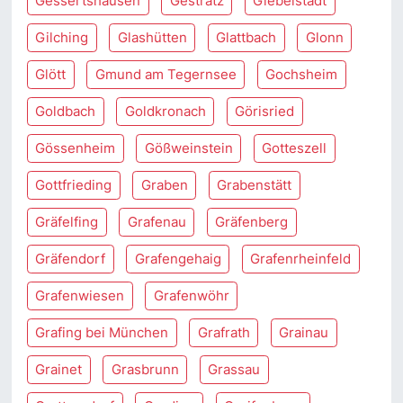
Gessertshausen
Gestratz
Giebelstadt
Gilching
Glashütten
Glattbach
Glonn
Glött
Gmund am Tegernsee
Gochsheim
Goldbach
Goldkronach
Görisried
Gössenheim
Gößweinstein
Gotteszell
Gottfrieding
Graben
Grabenstätt
Gräfelfing
Grafenau
Gräfenberg
Gräfendorf
Grafengehaig
Grafenrheinfeld
Grafenwiesen
Grafenwöhr
Grafing bei München
Grafrath
Grainau
Grainet
Grasbrunn
Grassau