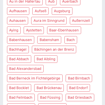
Au in der Hallertau
Aub
Auerbach
Aufhausen
Aufseß
Augsburg
Auhausen
Aura im Sinngrund
Außernzell
Aying
Aystetten
Baar-Ebenhausen
Babenhausen
Babensham
Bach
Bachhagel
Bächingen an der Brenz
Bad Abbach
Bad Aibling
Bad Alexandersbad
Bad Berneck im Fichtelgebirge
Bad Birnbach
Bad Bocklet
Bad Brückenau
Bad Endorf
Bad Feilnbach
Bad Füssing
Bad Griesbach