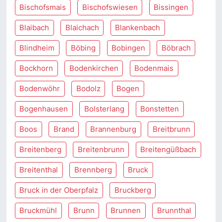
Bischofsmais
Bischofswiesen
Bissingen
Blaibach
Blaichach
Blankenbach
Blindheim
Böbing
Bobingen
Böbrach
Bockhorn
Bodenkirchen
Bodenmais
Bodenwöhr
Bodolz
Bogen
Bogenhausen
Bolsterlang
Bonstetten
Boos
Brand
Brannenburg
Breitbrunn
Breitenberg
Breitenbrunn
Breitengüßbach
Breitenthal
Brennberg
Bruck
Bruck in der Oberpfalz
Bruckberg
Bruckmühl
Brunn
Brunnen
Brunnthal