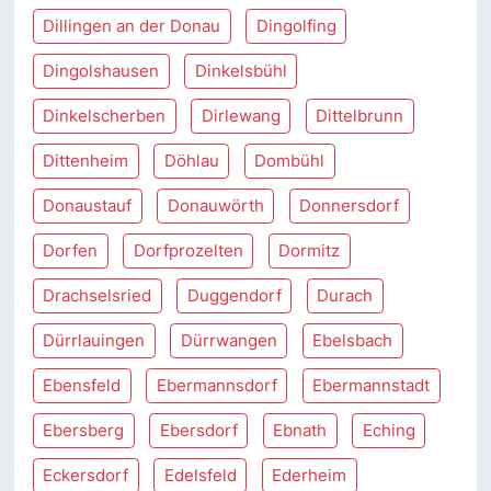
Dillingen an der Donau
Dingolfing
Dingolshausen
Dinkelsbühl
Dinkelscherben
Dirlewang
Dittelbrunn
Dittenheim
Döhlau
Dombühl
Donaustauf
Donauwörth
Donnersdorf
Dorfen
Dorfprozelten
Dormitz
Drachselsried
Duggendorf
Durach
Dürrlauingen
Dürrwangen
Ebelsbach
Ebensfeld
Ebermannsdorf
Ebermannstadt
Ebersberg
Ebersdorf
Ebnath
Eching
Eckersdorf
Edelsfeld
Ederheim