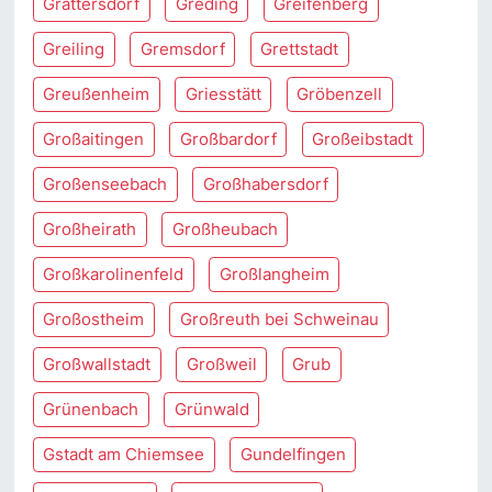
Grattersdorf
Greding
Greifenberg
Greiling
Gremsdorf
Grettstadt
Greußenheim
Griesstätt
Gröbenzell
Großaitingen
Großbardorf
Großeibstadt
Großenseebach
Großhabersdorf
Großheirath
Großheubach
Großkarolinenfeld
Großlangheim
Großostheim
Großreuth bei Schweinau
Großwallstadt
Großweil
Grub
Grünenbach
Grünwald
Gstadt am Chiemsee
Gundelfingen