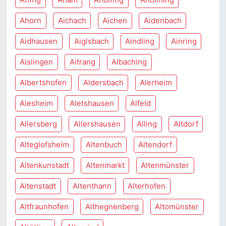
Ahorn
Aichach
Aichen
Aidenbach
Aidhausen
Aiglsbach
Aindling
Ainring
Aislingen
Aitrang
Albaching
Albertshofen
Aldersbach
Alerheim
Alesheim
Aletshausen
Alfeld
Allersberg
Allershausen
Alling
Altdorf
Alteglofsheim
Altenbuch
Altendorf
Altenkunstadt
Altenmarkt
Altenmünster
Altenstadt
Altenthann
Alterhofen
Altfraunhofen
Althegnenberg
Altomünster