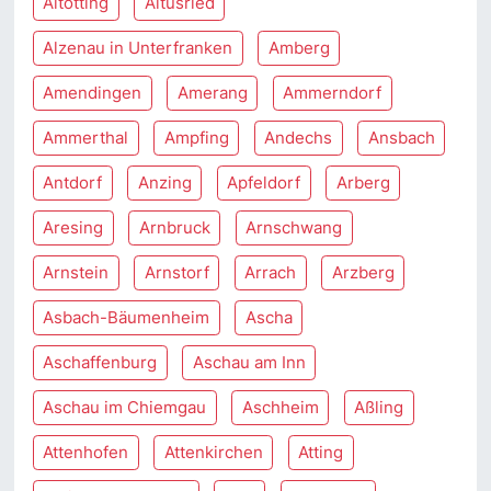
Altötting
Altusried
Alzenau in Unterfranken
Amberg
Amendingen
Amerang
Ammerndorf
Ammerthal
Ampfing
Andechs
Ansbach
Antdorf
Anzing
Apfeldorf
Arberg
Aresing
Arnbruck
Arnschwang
Arnstein
Arnstorf
Arrach
Arzberg
Asbach-Bäumenheim
Ascha
Aschaffenburg
Aschau am Inn
Aschau im Chiemgau
Aschheim
Aßling
Attenhofen
Attenkirchen
Atting