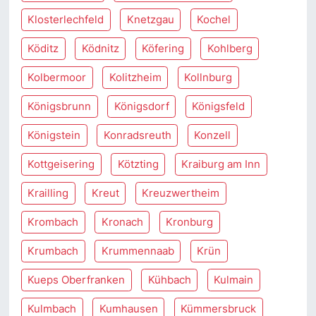
Klosterlechfeld
Knetzgau
Kochel
Köditz
Ködnitz
Köfering
Kohlberg
Kolbermoor
Kolitzheim
Kollnburg
Königsbrunn
Königsdorf
Königsfeld
Königstein
Konradsreuth
Konzell
Kottgeisering
Kötzting
Kraiburg am Inn
Krailling
Kreut
Kreuzwertheim
Krombach
Kronach
Kronburg
Krumbach
Krummennaab
Krün
Kueps Oberfranken
Kühbach
Kulmain
Kulmbach
Kumhausen
Kümmersbruck