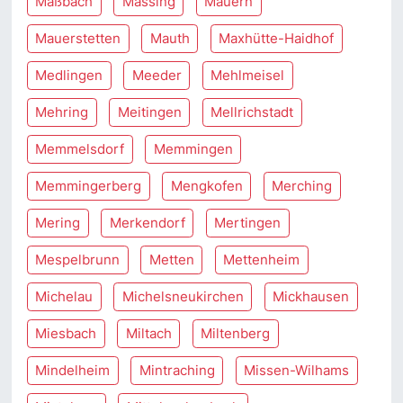
Maßbach
Massing
Mauern
Mauerstetten
Mauth
Maxhütte-Haidhof
Medlingen
Meeder
Mehlmeisel
Mehring
Meitingen
Mellrichstadt
Memmelsdorf
Memmingen
Memmingerberg
Mengkofen
Merching
Mering
Merkendorf
Mertingen
Mespelbrunn
Metten
Mettenheim
Michelau
Michelsneukirchen
Mickhausen
Miesbach
Miltach
Miltenberg
Mindelheim
Mintraching
Missen-Wilhams