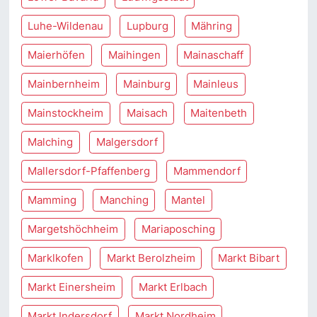
Luhe-Wildenau
Lupburg
Mähring
Maierhöfen
Maihingen
Mainaschaff
Mainbernheim
Mainburg
Mainleus
Mainstockheim
Maisach
Maitenbeth
Malching
Malgersdorf
Mallersdorf-Pfaffenberg
Mammendorf
Mamming
Manching
Mantel
Margetshöchheim
Mariaposching
Marklkofen
Markt Berolzheim
Markt Bibart
Markt Einersheim
Markt Erlbach
Markt Indersdorf
Markt Nordheim