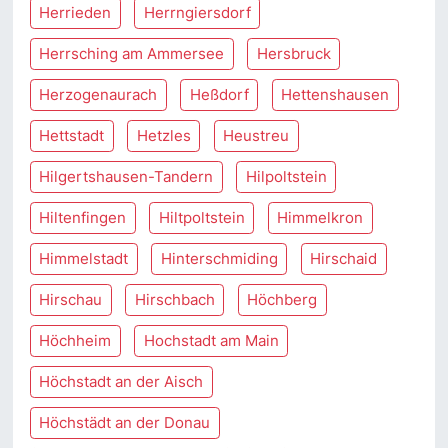
Herrieden
Herrngiersdorf
Herrsching am Ammersee
Hersbruck
Herzogenaurach
Heßdorf
Hettenshausen
Hettstadt
Hetzles
Heustreu
Hilgertshausen-Tandern
Hilpoltstein
Hiltenfingen
Hiltpoltstein
Himmelkron
Himmelstadt
Hinterschmiding
Hirschaid
Hirschau
Hirschbach
Höchberg
Höchheim
Hochstadt am Main
Höchstadt an der Aisch
Höchstädt an der Donau