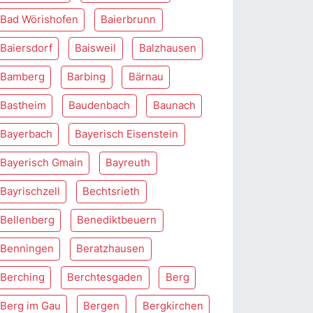
Bad Wörishofen
Baierbrunn
Baiersdorf
Baisweil
Balzhausen
Bamberg
Barbing
Bärnau
Bastheim
Baudenbach
Baunach
Bayerbach
Bayerisch Eisenstein
Bayerisch Gmain
Bayreuth
Bayrischzell
Bechtsrieth
Bellenberg
Benediktbeuern
Benningen
Beratzhausen
Berching
Berchtesgaden
Berg
Berg im Gau
Bergen
Bergkirchen