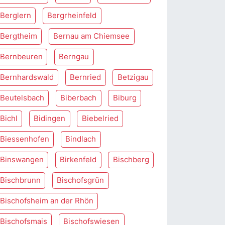
Berglern
Bergrheinfeld
Bergtheim
Bernau am Chiemsee
Bernbeuren
Berngau
Bernhardswald
Bernried
Betzigau
Beutelsbach
Biberbach
Biburg
Bichl
Bidingen
Biebelried
Biessenhofen
Bindlach
Binswangen
Birkenfeld
Bischberg
Bischbrunn
Bischofsgrün
Bischofsheim an der Rhön
Bischofsmais
Bischofswiesen