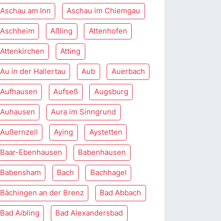
Aschau am Inn
Aschau im Chiemgau
Aschheim
Aßling
Attenhofen
Attenkirchen
Atting
Au in der Hallertau
Aub
Auerbach
Aufhausen
Aufseß
Augsburg
Auhausen
Aura im Sinngrund
Außernzell
Aying
Aystetten
Baar-Ebenhausen
Babenhausen
Babensham
Bach
Bachhagel
Bächingen an der Brenz
Bad Abbach
Bad Aibling
Bad Alexandersbad