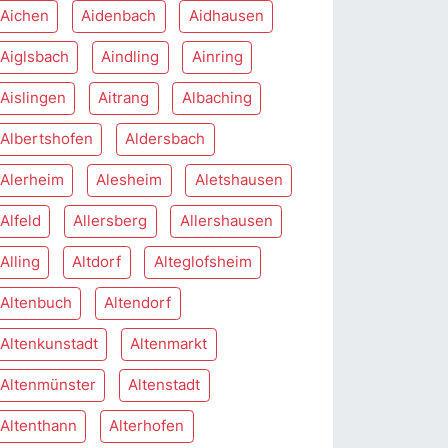
Aichen
Aidenbach
Aidhausen
Aiglsbach
Aindling
Ainring
Aislingen
Aitrang
Albaching
Albertshofen
Aldersbach
Alerheim
Alesheim
Aletshausen
Alfeld
Allersberg
Allershausen
Alling
Altdorf
Alteglofsheim
Altenbuch
Altendorf
Altenkunstadt
Altenmarkt
Altenmünster
Altenstadt
Altenthann
Alterhofen