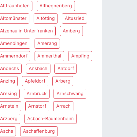
Altfraunhofen
Althegnenberg
Altomünster
Altötting
Altusried
Alzenau in Unterfranken
Amberg
Amendingen
Amerang
Ammerndorf
Ammerthal
Ampfing
Andechs
Ansbach
Antdorf
Anzing
Apfeldorf
Arberg
Aresing
Arnbruck
Arnschwang
Arnstein
Arnstorf
Arrach
Arzberg
Asbach-Bäumenheim
Ascha
Aschaffenburg