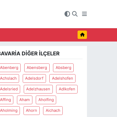
BAVARIA DIĞER İLÇELER
Abenberg
Abensberg
Absberg
Achslach
Adelsdorf
Adelshofen
Adelsried
Adelzhausen
Adlkofen
Affing
Aham
Aholfing
Aholming
Ahorn
Aichach