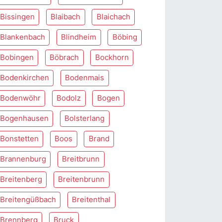
Bissingen
Blaibach
Blaichach
Blankenbach
Blindheim
Böbing
Bobingen
Böbrach
Bockhorn
Bodenkirchen
Bodenmais
Bodenwöhr
Bodolz
Bogen
Bogenhausen
Bolsterlang
Bonstetten
Boos
Brand
Brannenburg
Breitbrunn
Breitenberg
Breitenbrunn
Breitengüßbach
Breitenthal
Brennberg
Bruck