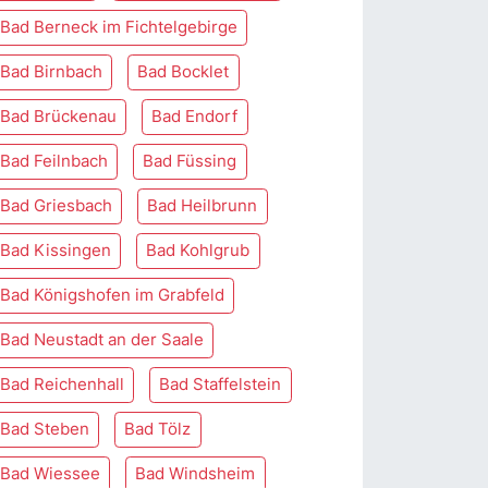
Bad Berneck im Fichtelgebirge
Bad Birnbach
Bad Bocklet
Bad Brückenau
Bad Endorf
Bad Feilnbach
Bad Füssing
Bad Griesbach
Bad Heilbrunn
Bad Kissingen
Bad Kohlgrub
Bad Königshofen im Grabfeld
Bad Neustadt an der Saale
Bad Reichenhall
Bad Staffelstein
Bad Steben
Bad Tölz
Bad Wiessee
Bad Windsheim