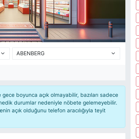
gece boyunca açık olmayabilir, bazıları sadece
nmedik durumlar nedeniyle nöbete gelemeyebilir.
in açık olduğunu telefon aracılığıyla teyit