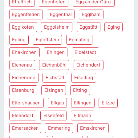
Effeltrich
Egenhofen
Egg an der Günz
Eggenfelden
Eggenthal
Egglham
Egglkofen
Eggolsheim
Eggstätt
Eging
Egling
Egloffstein
Egmating
Ehekirchen
Ehingen
Eibelstadt
Eichenau
Eichenbühl
Eichendorf
Eichenried
Eichstätt
Eiselfing
Eisenburg
Eisingen
Eitting
Elfershausen
Ellgau
Ellingen
Ellzee
Elsendorf
Elsenfeld
Eltmann
Emersacker
Emmering
Emskirchen