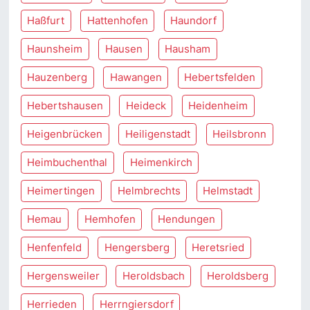
Haßfurt
Hattenhofen
Haundorf
Haunsheim
Hausen
Hausham
Hauzenberg
Hawangen
Hebertsfelden
Hebertshausen
Heideck
Heidenheim
Heigenbrücken
Heiligenstadt
Heilsbronn
Heimbuchenthal
Heimenkirch
Heimertingen
Helmbrechts
Helmstadt
Hemau
Hemhofen
Hendungen
Henfenfeld
Hengersberg
Heretsried
Hergensweiler
Heroldsbach
Heroldsberg
Herrieden
Herrngiersdorf