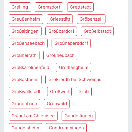
Greiling
Gremsdorf
Grettstadt
Greußenheim
Griesstätt
Gröbenzell
Großaitingen
Großbardorf
Großeibstadt
Großenseebach
Großhabersdorf
Großheirath
Großheubach
Großkarolinenfeld
Großlangheim
Großostheim
Großreuth bei Schweinau
Großwallstadt
Großweil
Grub
Grünenbach
Grünwald
Gstadt am Chiemsee
Gundelfingen
Gundelsheim
Gundremmingen