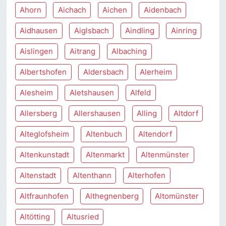
Ahorn
Aichach
Aichen
Aidenbach
Aidhausen
Aiglsbach
Aindling
Ainring
Aislingen
Aitrang
Albaching
Albertshofen
Aldersbach
Alerheim
Alesheim
Aletshausen
Alfeld
Allersberg
Allershausen
Alling
Altdorf
Alteglofsheim
Altenbuch
Altendorf
Altenkunstadt
Altenmarkt
Altenmünster
Altenstadt
Altenthann
Alterhofen
Altfraunhofen
Althegnenberg
Altomünster
Altötting
Altusried