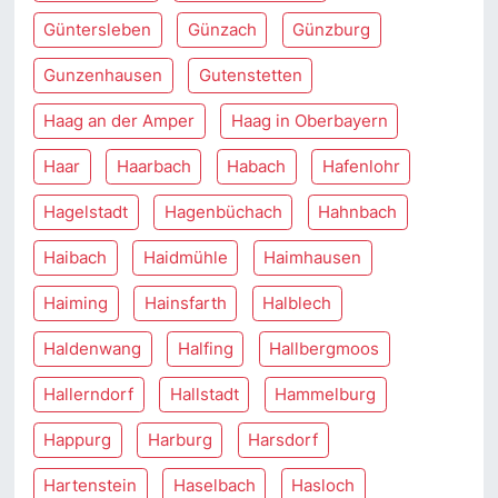
Güntersleben
Günzach
Günzburg
Gunzenhausen
Gutenstetten
Haag an der Amper
Haag in Oberbayern
Haar
Haarbach
Habach
Hafenlohr
Hagelstadt
Hagenbüchach
Hahnbach
Haibach
Haidmühle
Haimhausen
Haiming
Hainsfarth
Halblech
Haldenwang
Halfing
Hallbergmoos
Hallerndorf
Hallstadt
Hammelburg
Happurg
Harburg
Harsdorf
Hartenstein
Haselbach
Hasloch