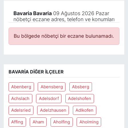
Bavaria Bavaria
09 Ağustos 2026 Pazar
nöbetçi eczane adres, telefon ve konumları
Bu bölgede nöbetçi bir eczane bulunamadı.
BAVARIA DIĞER İLÇELER
Abenberg
Abensberg
Absberg
Achslach
Adelsdorf
Adelshofen
Adelsried
Adelzhausen
Adlkofen
Affing
Aham
Aholfing
Aholming