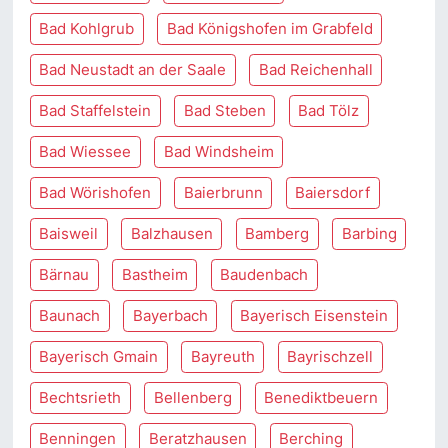
Bad Kohlgrub
Bad Königshofen im Grabfeld
Bad Neustadt an der Saale
Bad Reichenhall
Bad Staffelstein
Bad Steben
Bad Tölz
Bad Wiessee
Bad Windsheim
Bad Wörishofen
Baierbrunn
Baiersdorf
Baisweil
Balzhausen
Bamberg
Barbing
Bärnau
Bastheim
Baudenbach
Baunach
Bayerbach
Bayerisch Eisenstein
Bayerisch Gmain
Bayreuth
Bayrischzell
Bechtsrieth
Bellenberg
Benediktbeuern
Benningen
Beratzhausen
Berching