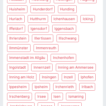
Huisheim
Hunderdorf
Hunding
Hurlach
Hutthurm
Ichenhausen
Icking
Iffeldorf
Igensdorf
Iggensbach
Ihrlerstein
Illertissen
Illschwang
Ilmmünster
Immenreuth
Immenstadt im Allgäu
Inchenhofen
Ingolstadt
Innernzell
Inning am Ammersee
Inning am Holz
Insingen
Inzell
Iphofen
Ippesheim
Ipsheim
Irchenrieth
Irlbach
Irschenberg
Irsee
Isen
Ismaning