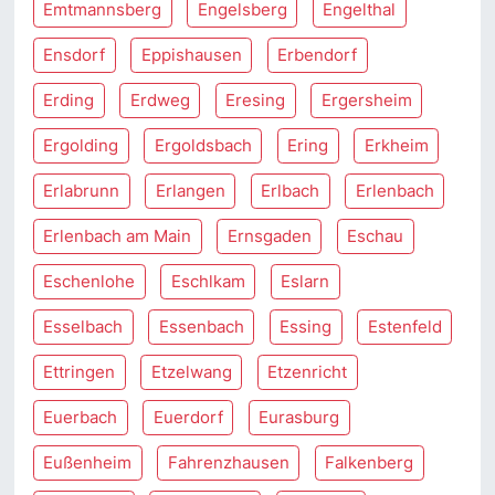
Emtmannsberg
Engelsberg
Engelthal
Ensdorf
Eppishausen
Erbendorf
Erding
Erdweg
Eresing
Ergersheim
Ergolding
Ergoldsbach
Ering
Erkheim
Erlabrunn
Erlangen
Erlbach
Erlenbach
Erlenbach am Main
Ernsgaden
Eschau
Eschenlohe
Eschlkam
Eslarn
Esselbach
Essenbach
Essing
Estenfeld
Ettringen
Etzelwang
Etzenricht
Euerbach
Euerdorf
Eurasburg
Eußenheim
Fahrenzhausen
Falkenberg