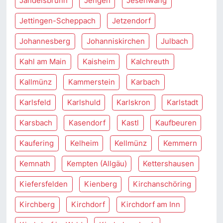
Jandelsbrunn
Jengen
Jesenwang
Jettingen-Scheppach
Jetzendorf
Johannesberg
Johanniskirchen
Julbach
Kahl am Main
Kaisheim
Kalchreuth
Kallmünz
Kammerstein
Karbach
Karlsfeld
Karlshuld
Karlskron
Karlstadt
Karsbach
Kasendorf
Kastl
Kaufbeuren
Kaufering
Kelheim
Kellmünz
Kemmern
Kemnath
Kempten (Allgäu)
Kettershausen
Kiefersfelden
Kienberg
Kirchanschöring
Kirchberg
Kirchdorf
Kirchdorf am Inn