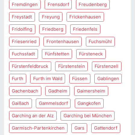
Fremdingen
Frensdorf
Freudenberg
Freystadt
Freyung
Frickenhausen
Fridolfing
Friedberg
Friedenfels
Friesenried
Frontenhausen
Fuchsmühl
Fuchsstadt
Fünfstetten
Fürsteneck
Fürstenfeldbruck
Fürstenstein
Fürstenzell
Furth
Furth im Wald
Füssen
Gablingen
Gachenbach
Gadheim
Gaimersheim
Gaißach
Gammelsdorf
Gangkofen
Garching an der Alz
Garching bei München
Garmisch-Partenkirchen
Gars
Gattendorf