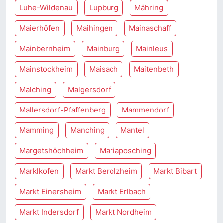
Luhe-Wildenau
Lupburg
Mähring
Maierhöfen
Maihingen
Mainaschaff
Mainbernheim
Mainburg
Mainleus
Mainstockheim
Maisach
Maitenbeth
Malching
Malgersdorf
Mallersdorf-Pfaffenberg
Mammendorf
Mamming
Manching
Mantel
Margetshöchheim
Mariaposching
Marklkofen
Markt Berolzheim
Markt Bibart
Markt Einersheim
Markt Erlbach
Markt Indersdorf
Markt Nordheim