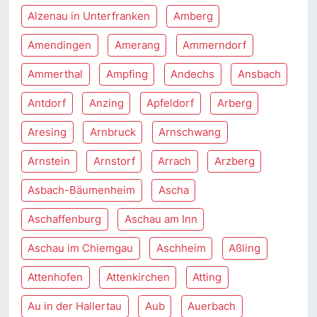
Alzenau in Unterfranken
Amberg
Amendingen
Amerang
Ammerndorf
Ammerthal
Ampfing
Andechs
Ansbach
Antdorf
Anzing
Apfeldorf
Arberg
Aresing
Arnbruck
Arnschwang
Arnstein
Arnstorf
Arrach
Arzberg
Asbach-Bäumenheim
Ascha
Aschaffenburg
Aschau am Inn
Aschau im Chiemgau
Aschheim
Aßling
Attenhofen
Attenkirchen
Atting
Au in der Hallertau
Aub
Auerbach