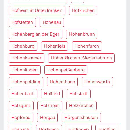
Hofheim in Unterfranken
Hofkirchen
Hofstetten
Hohenau
Hohenberg an der Eger
Hohenbrunn
Hohenburg
Hohenfels
Hohenfurch
Hohenkammer
Höhenkirchen-Siegertsbrunn
Hohenlinden
Hohenpeißenberg
Hohenpolding
Hohenthann
Hohenwarth
Hollenbach
Hollfeld
Hollstadt
Holzgünz
Holzheim
Holzkirchen
Hopferau
Horgau
Hörgertshausen
Hösbach
Höslwang
Höttingen
Huglfing