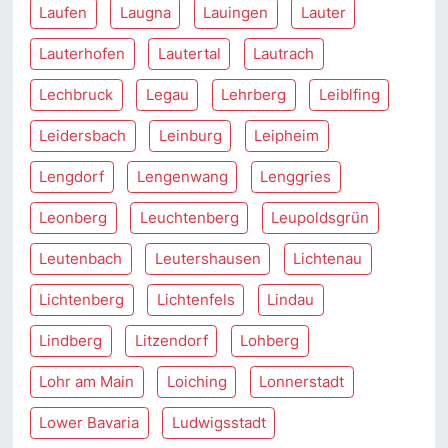
Laufen
Laugna
Lauingen
Lauter
Lauterhofen
Lautertal
Lautrach
Lechbruck
Legau
Lehrberg
Leiblfing
Leidersbach
Leinburg
Leipheim
Lengdorf
Lengenwang
Lenggries
Leonberg
Leuchtenberg
Leupoldsgrün
Leutenbach
Leutershausen
Lichtenau
Lichtenberg
Lichtenfels
Lindau
Lindberg
Litzendorf
Lohberg
Lohr am Main
Loiching
Lonnerstadt
Lower Bavaria
Ludwigsstadt