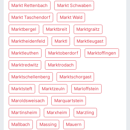
Markt Rettenbach
Markt Schwaben
Markt Taschendorf
Markt Wald
Marktbergel
Marktbreit
Marktgraitz
Marktheidenfeld
Marktl
Marktleugast
Marktleuthen
Marktoberdorf
Marktoffingen
Marktredwitz
Marktrodach
Marktschellenberg
Marktschorgast
Marktsteft
Marktzeuln
Marloffstein
Maroldsweisach
Marquartstein
Martinsheim
Marxheim
Marzling
Maßbach
Massing
Mauern