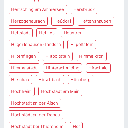
Herrsching am Ammersee
Hersbruck
Herzogenaurach
Heßdorf
Hettenshausen
Hettstadt
Hetzles
Heustreu
Hilgertshausen-Tandern
Hilpoltstein
Hiltenfingen
Hiltpoltstein
Himmelkron
Himmelstadt
Hinterschmiding
Hirschaid
Hirschau
Hirschbach
Höchberg
Höchheim
Hochstadt am Main
Höchstadt an der Aisch
Höchstädt an der Donau
Höchstädt bei Thiersheim
Hof