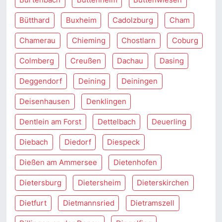
Bütthard
Buxheim
Cadolzburg
Cham
Chamerau
Chieming
Chostlarn
Coburg
Colmberg
Creußen
Dachau
Dasing
Deggendorf
Deining
Deiningen
Deisenhausen
Denklingen
Dentlein am Forst
Dettelbach
Deuerling
Diebach
Diedorf
Diespeck
Dießen am Ammersee
Dietenhofen
Dietersburg
Dietersheim
Dieterskirchen
Dietfurt
Dietmannsried
Dietramszell