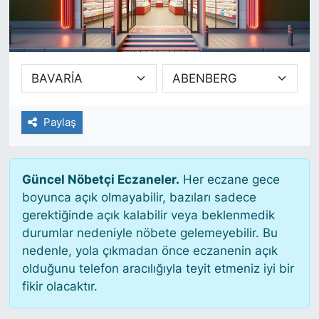
SİYASET
SAĞLIK
Paylaş
Güncel Nöbetçi Eczaneler.
Her eczane gece
boyunca açık olmayabilir, bazıları sadece
gerektiğinde açık kalabilir veya beklenmedik
durumlar nedeniyle nöbete gelemeyebilir. Bu
nedenle, yola çıkmadan önce eczanenin açık
olduğunu telefon aracılığıyla teyit etmeniz iyi bir
fikir olacaktır.