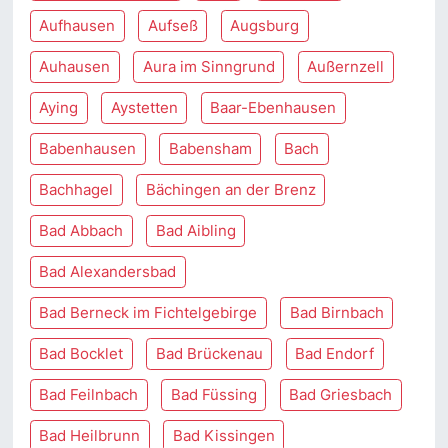
Aufhausen
Aufseß
Augsburg
Auhausen
Aura im Sinngrund
Außernzell
Aying
Aystetten
Baar-Ebenhausen
Babenhausen
Babensham
Bach
Bachhagel
Bächingen an der Brenz
Bad Abbach
Bad Aibling
Bad Alexandersbad
Bad Berneck im Fichtelgebirge
Bad Birnbach
Bad Bocklet
Bad Brückenau
Bad Endorf
Bad Feilnbach
Bad Füssing
Bad Griesbach
Bad Heilbrunn
Bad Kissingen