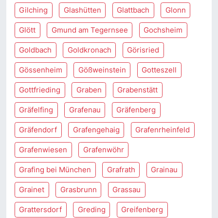
Gilching
Glashütten
Glattbach
Glonn
Glött
Gmund am Tegernsee
Gochsheim
Goldbach
Goldkronach
Görisried
Gössenheim
Gößweinstein
Gotteszell
Gottfrieding
Graben
Grabenstätt
Gräfelfing
Grafenau
Gräfenberg
Gräfendorf
Grafengehaig
Grafenrheinfeld
Grafenwiesen
Grafenwöhr
Grafing bei München
Grafrath
Grainau
Grainet
Grasbrunn
Grassau
Grattersdorf
Greding
Greifenberg