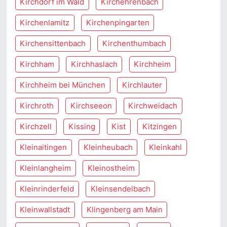
Kirchdorf im Wald
Kirchehrenbach
Kirchenlamitz
Kirchenpingarten
Kirchensittenbach
Kirchenthumbach
Kirchham
Kirchhaslach
Kirchheim
Kirchheim bei München
Kirchlauter
Kirchroth
Kirchseeon
Kirchweidach
Kirchzell
Kissing
Kist
Kitzingen
Kleinaitingen
Kleinheubach
Kleinkahl
Kleinlangheim
Kleinostheim
Kleinrinderfeld
Kleinsendelbach
Kleinwallstadt
Klingenberg am Main