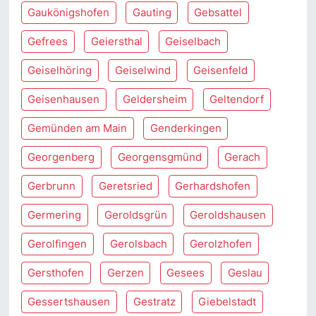
Gaukönigshofen
Gauting
Gebsattel
Gefrees
Geiersthal
Geiselbach
Geiselhöring
Geiselwind
Geisenfeld
Geisenhausen
Geldersheim
Geltendorf
Gemünden am Main
Genderkingen
Georgenberg
Georgensgmünd
Gerach
Gerbrunn
Geretsried
Gerhardshofen
Germering
Geroldsgrün
Geroldshausen
Gerolfingen
Gerolsbach
Gerolzhofen
Gersthofen
Gerzen
Gesees
Geslau
Gessertshausen
Gestratz
Giebelstadt