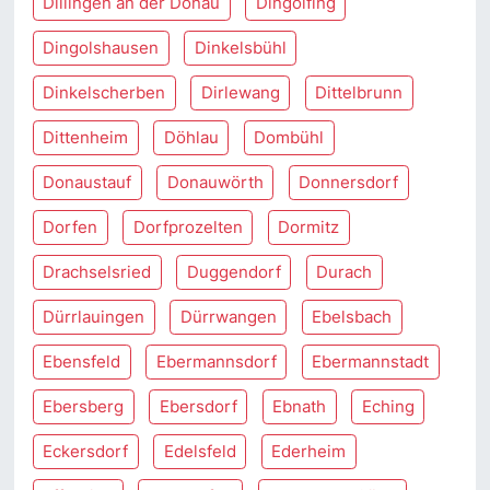
Dillingen an der Donau
Dingolfing
Dingolshausen
Dinkelsbühl
Dinkelscherben
Dirlewang
Dittelbrunn
Dittenheim
Döhlau
Dombühl
Donaustauf
Donauwörth
Donnersdorf
Dorfen
Dorfprozelten
Dormitz
Drachselsried
Duggendorf
Durach
Dürrlauingen
Dürrwangen
Ebelsbach
Ebensfeld
Ebermannsdorf
Ebermannstadt
Ebersberg
Ebersdorf
Ebnath
Eching
Eckersdorf
Edelsfeld
Ederheim