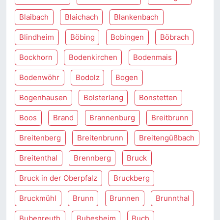
Blaibach
Blaichach
Blankenbach
Blindheim
Böbing
Bobingen
Böbrach
Bockhorn
Bodenkirchen
Bodenmais
Bodenwöhr
Bodolz
Bogen
Bogenhausen
Bolsterlang
Bonstetten
Boos
Brand
Brannenburg
Breitbrunn
Breitenberg
Breitenbrunn
Breitengüßbach
Breitenthal
Brennberg
Bruck
Bruck in der Oberpfalz
Bruckberg
Bruckmühl
Brunn
Brunnen
Brunnthal
Bubenreuth
Bubesheim
Buch