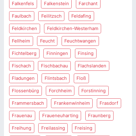
Falkenfels
Falkenstein
Farchant
Faulbach
Feilitzsch
Feldafing
Feldkirchen
Feldkirchen-Westerham
Fellheim
Feucht
Feuchtwangen
Fichtelberg
Finningen
Finsing
Fischach
Fischbachau
Flachslanden
Fladungen
Flintsbach
Floß
Flossenbürg
Forchheim
Forstinning
Frammersbach
Frankenwinheim
Frasdorf
Frauenau
Fraueneuharting
Fraunberg
Freihung
Freilassing
Freising