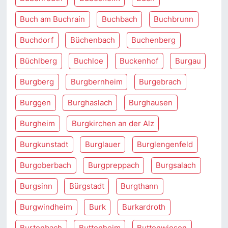
Buch am Buchrain
Buchbach
Buchbrunn
Buchdorf
Büchenbach
Buchenberg
Büchlberg
Buchloe
Buckenhof
Burgau
Burgberg
Burgbernheim
Burgebrach
Burggen
Burghaslach
Burghausen
Burgheim
Burgkirchen an der Alz
Burgkunstadt
Burglauer
Burglengenfeld
Burgoberbach
Burgpreppach
Burgsalach
Burgsinn
Bürgstadt
Burgthann
Burgwindheim
Burk
Burkardroth
Burtenbach
Buttenheim
Buttenwiesen