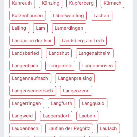
Kunreuth
Künzing
Kupferberg
Kürnach
Kutzenhausen
Laberweinting
Lachen
Lalling
Lam
Lamerdingen
Landau an der Isar
Landsberg am Lech
Landsberied
Landshut
Langenaltheim
Langenbach
Langenfeld
Langenmosen
Langenneufnach
Langenpreising
Langensendelbach
Langenzenn
Langerringen
Langfurth
Langquaid
Langweid
Lappersdorf
Lauben
Laudenbach
Lauf an der Pegnitz
Laufach