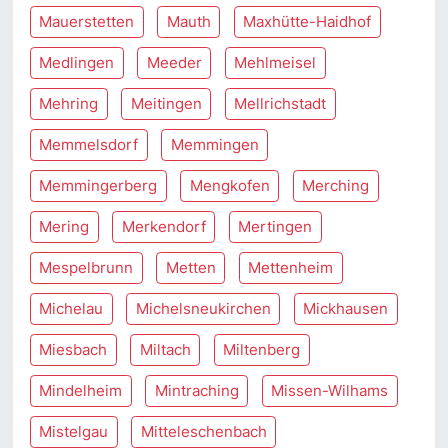
Mauerstetten
Mauth
Maxhütte-Haidhof
Medlingen
Meeder
Mehlmeisel
Mehring
Meitingen
Mellrichstadt
Memmelsdorf
Memmingen
Memmingerberg
Mengkofen
Merching
Mering
Merkendorf
Mertingen
Mespelbrunn
Metten
Mettenheim
Michelau
Michelsneukirchen
Mickhausen
Miesbach
Miltach
Miltenberg
Mindelheim
Mintraching
Missen-Wilhams
Mistelgau
Mitteleschenbach