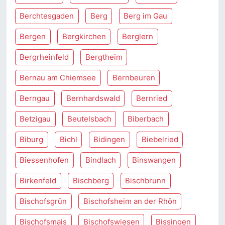
Berchtesgaden
Berg
Berg im Gau
Bergen
Bergkirchen
Berglern
Bergrheinfeld
Bergtheim
Bernau am Chiemsee
Bernbeuren
Berngau
Bernhardswald
Bernried
Betzigau
Beutelsbach
Biberbach
Biburg
Bichl
Bidingen
Biebelried
Biessenhofen
Bindlach
Binswangen
Birkenfeld
Bischberg
Bischbrunn
Bischofsgrün
Bischofsheim an der Rhön
Bischofsmais
Bischofswiesen
Bissingen