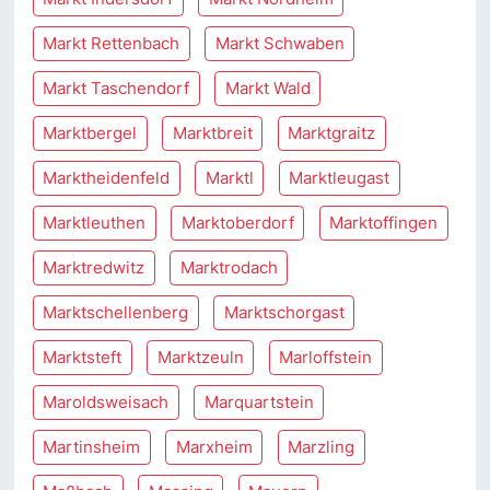
Markt Rettenbach
Markt Schwaben
Markt Taschendorf
Markt Wald
Marktbergel
Marktbreit
Marktgraitz
Marktheidenfeld
Marktl
Marktleugast
Marktleuthen
Marktoberdorf
Marktoffingen
Marktredwitz
Marktrodach
Marktschellenberg
Marktschorgast
Marktsteft
Marktzeuln
Marloffstein
Maroldsweisach
Marquartstein
Martinsheim
Marxheim
Marzling