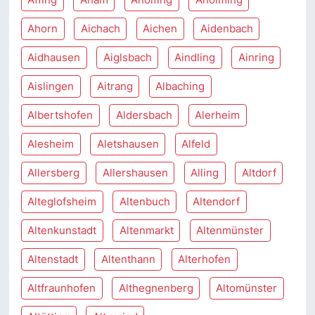
Ahorn
Aichach
Aichen
Aidenbach
Aidhausen
Aiglsbach
Aindling
Ainring
Aislingen
Aitrang
Albaching
Albertshofen
Aldersbach
Alerheim
Alesheim
Aletshausen
Alfeld
Allersberg
Allershausen
Alling
Altdorf
Alteglofsheim
Altenbuch
Altendorf
Altenkunstadt
Altenmarkt
Altenmünster
Altenstadt
Altenthann
Alterhofen
Altfraunhofen
Althegnenberg
Altomünster