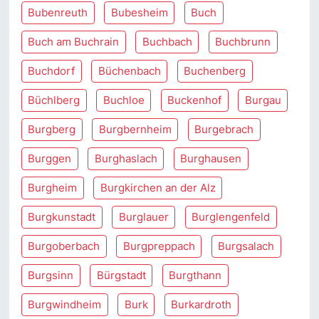
Bubenreuth
Bubesheim
Buch
Buch am Buchrain
Buchbach
Buchbrunn
Buchdorf
Büchenbach
Buchenberg
Büchlberg
Buchloe
Buckenhof
Burgau
Burgberg
Burgbernheim
Burgebrach
Burggen
Burghaslach
Burghausen
Burgheim
Burgkirchen an der Alz
Burgkunstadt
Burglauer
Burglengenfeld
Burgoberbach
Burgpreppach
Burgsalach
Burgsinn
Bürgstadt
Burgthann
Burgwindheim
Burk
Burkardroth