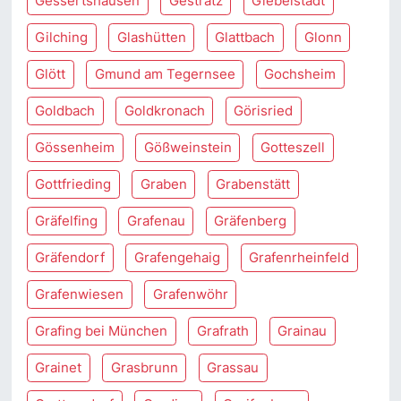
Gessertshausen
Gestratz
Giebelstadt
Gilching
Glashütten
Glattbach
Glonn
Glött
Gmund am Tegernsee
Gochsheim
Goldbach
Goldkronach
Görisried
Gössenheim
Gößweinstein
Gotteszell
Gottfrieding
Graben
Grabenstätt
Gräfelfing
Grafenau
Gräfenberg
Gräfendorf
Grafengehaig
Grafenrheinfeld
Grafenwiesen
Grafenwöhr
Grafing bei München
Grafrath
Grainau
Grainet
Grasbrunn
Grassau