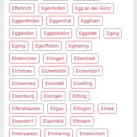
Effeltrich
Egenhofen
Egg an der Günz
Eggenfelden
Eggenthal
Egglham
Egglkofen
Eggolsheim
Eggstätt
Eging
Egling
Egloffstein
Egmating
Ehekirchen
Ehingen
Eibelstadt
Eichenau
Eichenbühl
Eichendorf
Eichenried
Eichstätt
Eiselfing
Eisenburg
Eisingen
Eitting
Elfershausen
Ellgau
Ellingen
Ellzee
Elsendorf
Elsenfeld
Eltmann
Emersacker
Emmering
Emskirchen