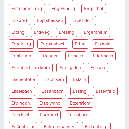
Emtmannsberg
Engelsberg
Engelthal
Ensdorf
Eppishausen
Erbendorf
Erding
Erdweg
Eresing
Ergersheim
Ergolding
Ergoldsbach
Ering
Erkheim
Erlabrunn
Erlangen
Erlbach
Erlenbach
Erlenbach am Main
Ernsgaden
Eschau
Eschenlohe
Eschlkam
Eslarn
Esselbach
Essenbach
Essing
Estenfeld
Ettringen
Etzelwang
Etzenricht
Euerbach
Euerdorf
Eurasburg
Eußenheim
Fahrenzhausen
Falkenberg