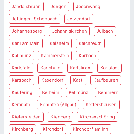
Jandelsbrunn
Jengen
Jesenwang
Jettingen-Scheppach
Jetzendorf
Johannesberg
Johanniskirchen
Julbach
Kahl am Main
Kaisheim
Kalchreuth
Kallmünz
Kammerstein
Karbach
Karlsfeld
Karlshuld
Karlskron
Karlstadt
Karsbach
Kasendorf
Kastl
Kaufbeuren
Kaufering
Kelheim
Kellmünz
Kemmern
Kemnath
Kempten (Allgäu)
Kettershausen
Kiefersfelden
Kienberg
Kirchanschöring
Kirchberg
Kirchdorf
Kirchdorf am Inn