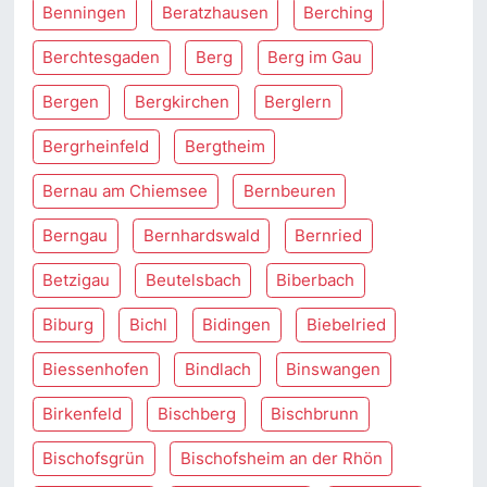
Benningen
Beratzhausen
Berching
Berchtesgaden
Berg
Berg im Gau
Bergen
Bergkirchen
Berglern
Bergrheinfeld
Bergtheim
Bernau am Chiemsee
Bernbeuren
Berngau
Bernhardswald
Bernried
Betzigau
Beutelsbach
Biberbach
Biburg
Bichl
Bidingen
Biebelried
Biessenhofen
Bindlach
Binswangen
Birkenfeld
Bischberg
Bischbrunn
Bischofsgrün
Bischofsheim an der Rhön