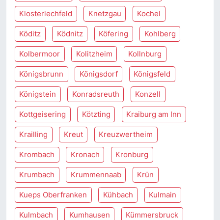
Klosterlechfeld
Knetzgau
Kochel
Köditz
Ködnitz
Köfering
Kohlberg
Kolbermoor
Kolitzheim
Kollnburg
Königsbrunn
Königsdorf
Königsfeld
Königstein
Konradsreuth
Konzell
Kottgeisering
Kötzting
Kraiburg am Inn
Krailling
Kreut
Kreuzwertheim
Krombach
Kronach
Kronburg
Krumbach
Krummennaab
Krün
Kueps Oberfranken
Kühbach
Kulmain
Kulmbach
Kumhausen
Kümmersbruck