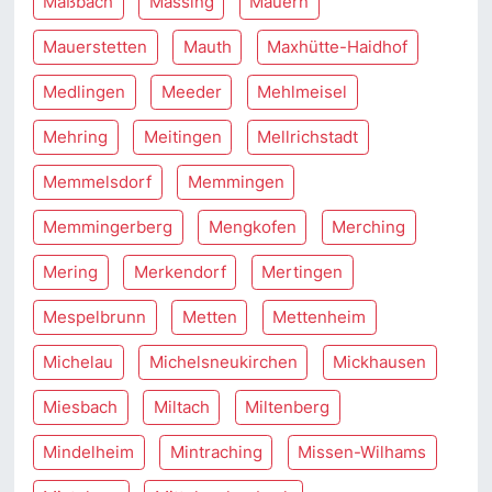
Maßbach
Massing
Mauern
Mauerstetten
Mauth
Maxhütte-Haidhof
Medlingen
Meeder
Mehlmeisel
Mehring
Meitingen
Mellrichstadt
Memmelsdorf
Memmingen
Memmingerberg
Mengkofen
Merching
Mering
Merkendorf
Mertingen
Mespelbrunn
Metten
Mettenheim
Michelau
Michelsneukirchen
Mickhausen
Miesbach
Miltach
Miltenberg
Mindelheim
Mintraching
Missen-Wilhams