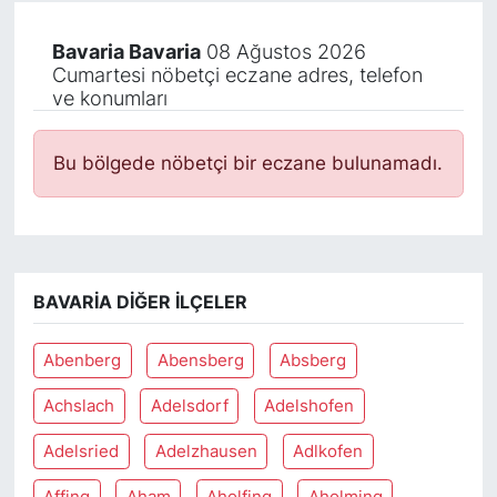
Bavaria Bavaria
08 Ağustos 2026
Cumartesi nöbetçi eczane adres, telefon
ve konumları
Bu bölgede nöbetçi bir eczane bulunamadı.
BAVARIA DIĞER İLÇELER
Abenberg
Abensberg
Absberg
Achslach
Adelsdorf
Adelshofen
Adelsried
Adelzhausen
Adlkofen
Affing
Aham
Aholfing
Aholming