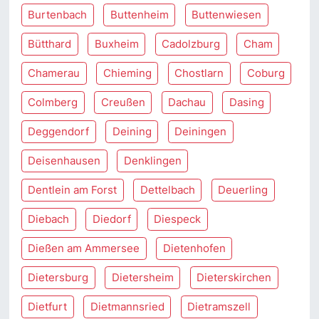
Burtenbach
Buttenheim
Buttenwiesen
Bütthard
Buxheim
Cadolzburg
Cham
Chamerau
Chieming
Chostlarn
Coburg
Colmberg
Creußen
Dachau
Dasing
Deggendorf
Deining
Deiningen
Deisenhausen
Denklingen
Dentlein am Forst
Dettelbach
Deuerling
Diebach
Diedorf
Diespeck
Dießen am Ammersee
Dietenhofen
Dietersburg
Dietersheim
Dieterskirchen
Dietfurt
Dietmannsried
Dietramszell