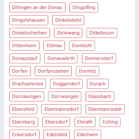
Dillingen an der Donau
Dingolfing
Dingolshausen
Dinkelsbühl
Dinkelscherben
Dirlewang
Dittelbrunn
Dittenheim
Döhlau
Dombühl
Donaustauf
Donauwörth
Donnersdorf
Dorfen
Dorfprozelten
Dormitz
Drachselsried
Duggendorf
Durach
Dürrlauingen
Dürrwangen
Ebelsbach
Ebensfeld
Ebermannsdorf
Ebermannstadt
Ebersberg
Ebersdorf
Ebnath
Eching
Eckersdorf
Edelsfeld
Ederheim