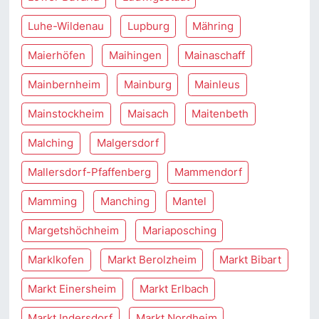
Luhe-Wildenau
Lupburg
Mähring
Maierhöfen
Maihingen
Mainaschaff
Mainbernheim
Mainburg
Mainleus
Mainstockheim
Maisach
Maitenbeth
Malching
Malgersdorf
Mallersdorf-Pfaffenberg
Mammendorf
Mamming
Manching
Mantel
Margetshöchheim
Mariaposching
Marklkofen
Markt Berolzheim
Markt Bibart
Markt Einersheim
Markt Erlbach
Markt Indersdorf
Markt Nordheim