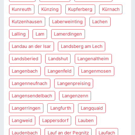
Kunreuth
Künzing
Kupferberg
Kürnach
Kutzenhausen
Laberweinting
Lachen
Lalling
Lam
Lamerdingen
Landau an der Isar
Landsberg am Lech
Landsberied
Landshut
Langenaltheim
Langenbach
Langenfeld
Langenmosen
Langenneufnach
Langenpreising
Langensendelbach
Langenzenn
Langerringen
Langfurth
Langquaid
Langweid
Lappersdorf
Lauben
Laudenbach
Lauf an der Pegnitz
Laufach