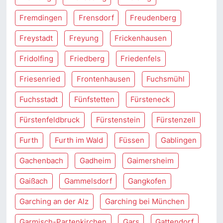
Fremdingen
Frensdorf
Freudenberg
Freystadt
Freyung
Frickenhausen
Fridolfing
Friedberg
Friedenfels
Friesenried
Frontenhausen
Fuchsmühl
Fuchsstadt
Fünfstetten
Fürsteneck
Fürstenfeldbruck
Fürstenstein
Fürstenzell
Furth
Furth im Wald
Füssen
Gablingen
Gachenbach
Gadheim
Gaimersheim
Gaißach
Gammelsdorf
Gangkofen
Garching an der Alz
Garching bei München
Garmisch-Partenkirchen
Gars
Gattendorf