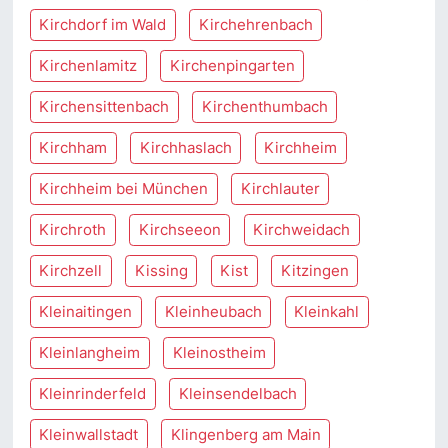
Kirchdorf im Wald
Kirchehrenbach
Kirchenlamitz
Kirchenpingarten
Kirchensittenbach
Kirchenthumbach
Kirchham
Kirchhaslach
Kirchheim
Kirchheim bei München
Kirchlauter
Kirchroth
Kirchseeon
Kirchweidach
Kirchzell
Kissing
Kist
Kitzingen
Kleinaitingen
Kleinheubach
Kleinkahl
Kleinlangheim
Kleinostheim
Kleinrinderfeld
Kleinsendelbach
Kleinwallstadt
Klingenberg am Main