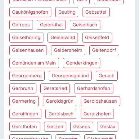
Gaukönigshofen
Gauting
Gebsattel
Gefrees
Geiersthal
Geiselbach
Geiselhöring
Geiselwind
Geisenfeld
Geisenhausen
Geldersheim
Geltendorf
Gemünden am Main
Genderkingen
Georgenberg
Georgensgmünd
Gerach
Gerbrunn
Geretsried
Gerhardshofen
Germering
Geroldsgrün
Geroldshausen
Gerolfingen
Gerolsbach
Gerolzhofen
Gersthofen
Gerzen
Gesees
Geslau