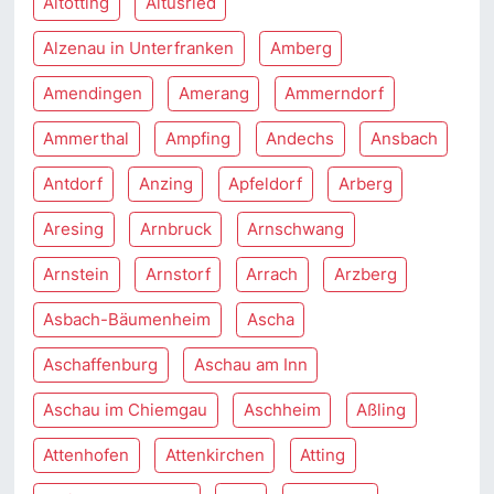
Altötting
Altusried
Alzenau in Unterfranken
Amberg
Amendingen
Amerang
Ammerndorf
Ammerthal
Ampfing
Andechs
Ansbach
Antdorf
Anzing
Apfeldorf
Arberg
Aresing
Arnbruck
Arnschwang
Arnstein
Arnstorf
Arrach
Arzberg
Asbach-Bäumenheim
Ascha
Aschaffenburg
Aschau am Inn
Aschau im Chiemgau
Aschheim
Aßling
Attenhofen
Attenkirchen
Atting