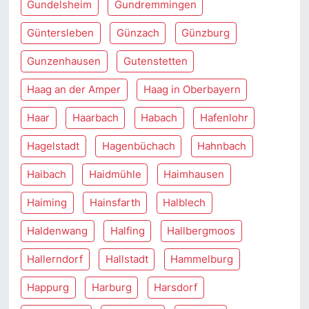
Gundelsheim
Gundremmingen
Güntersleben
Günzach
Günzburg
Gunzenhausen
Gutenstetten
Haag an der Amper
Haag in Oberbayern
Haar
Haarbach
Habach
Hafenlohr
Hagelstadt
Hagenbüchach
Hahnbach
Haibach
Haidmühle
Haimhausen
Haiming
Hainsfarth
Halblech
Haldenwang
Halfing
Hallbergmoos
Hallerndorf
Hallstadt
Hammelburg
Happurg
Harburg
Harsdorf