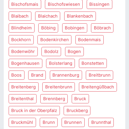
Bischofsmais
Bischofswiesen
Bissingen
Blaibach
Blaichach
Blankenbach
Blindheim
Böbing
Bobingen
Böbrach
Bockhorn
Bodenkirchen
Bodenmais
Bodenwöhr
Bodolz
Bogen
Bogenhausen
Bolsterlang
Bonstetten
Boos
Brand
Brannenburg
Breitbrunn
Breitenberg
Breitenbrunn
Breitengüßbach
Breitenthal
Brennberg
Bruck
Bruck in der Oberpfalz
Bruckberg
Bruckmühl
Brunn
Brunnen
Brunnthal