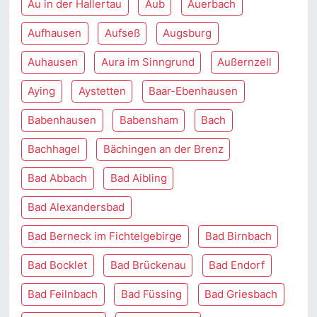
Au in der Hallertau
Aub
Auerbach
Aufhausen
Aufseß
Augsburg
Auhausen
Aura im Sinngrund
Außernzell
Aying
Aystetten
Baar-Ebenhausen
Babenhausen
Babensham
Bach
Bachhagel
Bächingen an der Brenz
Bad Abbach
Bad Aibling
Bad Alexandersbad
Bad Berneck im Fichtelgebirge
Bad Birnbach
Bad Bocklet
Bad Brückenau
Bad Endorf
Bad Feilnbach
Bad Füssing
Bad Griesbach