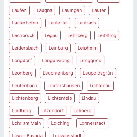
Laufen
Laugna
Lauingen
Lauter
Lauterhofen
Lautertal
Lautrach
Lechbruck
Legau
Lehrberg
Leiblfing
Leidersbach
Leinburg
Leipheim
Lengdorf
Lengenwang
Lenggries
Leonberg
Leuchtenberg
Leupoldsgrün
Leutenbach
Leutershausen
Lichtenau
Lichtenberg
Lichtenfels
Lindau
Lindberg
Litzendorf
Lohberg
Lohr am Main
Loiching
Lonnerstadt
Lower Bavaria
Ludwigsstadt