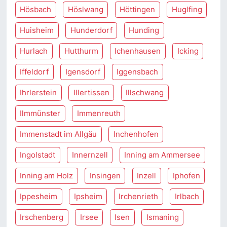
Hösbach
Höslwang
Höttingen
Huglfing
Huisheim
Hunderdorf
Hunding
Hurlach
Hutthurm
Ichenhausen
Icking
Iffeldorf
Igensdorf
Iggensbach
Ihrlerstein
Illertissen
Illschwang
Ilmmünster
Immenreuth
Immenstadt im Allgäu
Inchenhofen
Ingolstadt
Innernzell
Inning am Ammersee
Inning am Holz
Insingen
Inzell
Iphofen
Ippesheim
Ipsheim
Irchenrieth
Irlbach
Irschenberg
Irsee
Isen
Ismaning