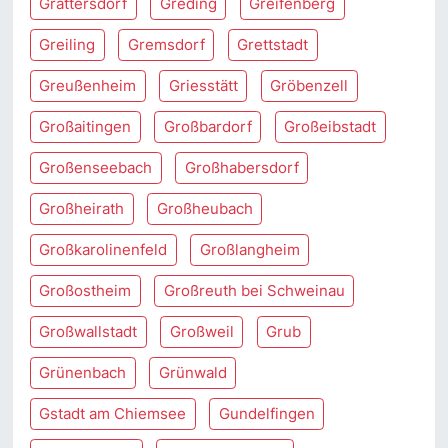
Grattersdorf
Greding
Greifenberg
Greiling
Gremsdorf
Grettstadt
Greußenheim
Griesstätt
Gröbenzell
Großaitingen
Großbardorf
Großeibstadt
Großenseebach
Großhabersdorf
Großheirath
Großheubach
Großkarolinenfeld
Großlangheim
Großostheim
Großreuth bei Schweinau
Großwallstadt
Großweil
Grub
Grünenbach
Grünwald
Gstadt am Chiemsee
Gundelfingen