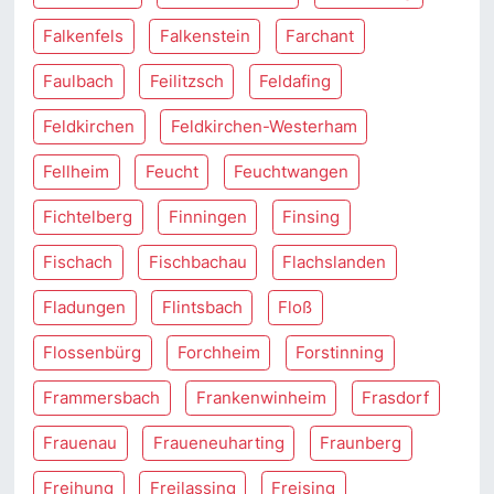
Falkenfels
Falkenstein
Farchant
Faulbach
Feilitzsch
Feldafing
Feldkirchen
Feldkirchen-Westerham
Fellheim
Feucht
Feuchtwangen
Fichtelberg
Finningen
Finsing
Fischach
Fischbachau
Flachslanden
Fladungen
Flintsbach
Floß
Flossenbürg
Forchheim
Forstinning
Frammersbach
Frankenwinheim
Frasdorf
Frauenau
Fraueneuharting
Fraunberg
Freihung
Freilassing
Freising