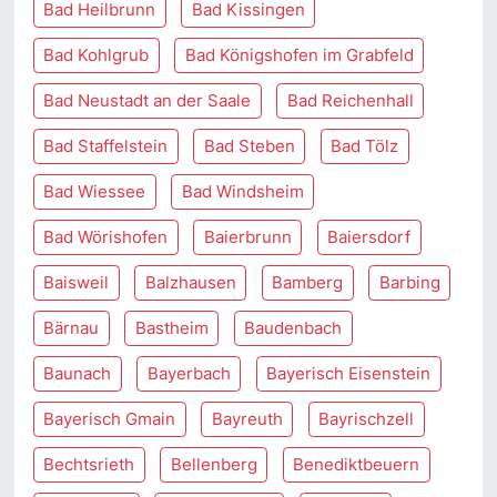
Bad Heilbrunn
Bad Kissingen
Bad Kohlgrub
Bad Königshofen im Grabfeld
Bad Neustadt an der Saale
Bad Reichenhall
Bad Staffelstein
Bad Steben
Bad Tölz
Bad Wiessee
Bad Windsheim
Bad Wörishofen
Baierbrunn
Baiersdorf
Baisweil
Balzhausen
Bamberg
Barbing
Bärnau
Bastheim
Baudenbach
Baunach
Bayerbach
Bayerisch Eisenstein
Bayerisch Gmain
Bayreuth
Bayrischzell
Bechtsrieth
Bellenberg
Benediktbeuern