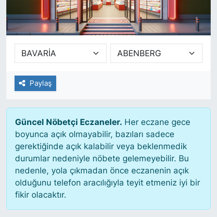
SİYASET
SAĞLIK
Paylaş
Güncel Nöbetçi Eczaneler.
Her eczane gece
boyunca açık olmayabilir, bazıları sadece
gerektiğinde açık kalabilir veya beklenmedik
durumlar nedeniyle nöbete gelemeyebilir. Bu
nedenle, yola çıkmadan önce eczanenin açık
olduğunu telefon aracılığıyla teyit etmeniz iyi bir
fikir olacaktır.