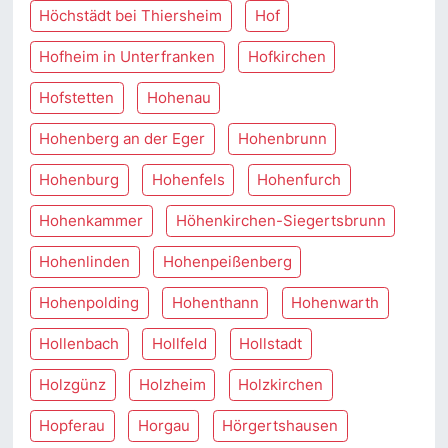
Höchstädt bei Thiersheim
Hof
Hofheim in Unterfranken
Hofkirchen
Hofstetten
Hohenau
Hohenberg an der Eger
Hohenbrunn
Hohenburg
Hohenfels
Hohenfurch
Hohenkammer
Höhenkirchen-Siegertsbrunn
Hohenlinden
Hohenpeißenberg
Hohenpolding
Hohenthann
Hohenwarth
Hollenbach
Hollfeld
Hollstadt
Holzgünz
Holzheim
Holzkirchen
Hopferau
Horgau
Hörgertshausen