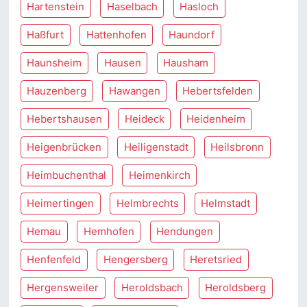
Hartenstein
Haselbach
Hasloch
Haßfurt
Hattenhofen
Haundorf
Haunsheim
Hausen
Hausham
Hauzenberg
Hawangen
Hebertsfelden
Hebertshausen
Heideck
Heidenheim
Heigenbrücken
Heiligenstadt
Heilsbronn
Heimbuchenthal
Heimenkirch
Heimertingen
Helmbrechts
Helmstadt
Hemau
Hemhofen
Hendungen
Henfenfeld
Hengersberg
Heretsried
Hergensweiler
Heroldsbach
Heroldsberg