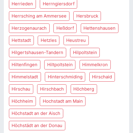
Herrieden
Herrngiersdorf
Herrsching am Ammersee
Hersbruck
Herzogenaurach
Heßdorf
Hettenshausen
Hettstadt
Hetzles
Heustreu
Hilgertshausen-Tandern
Hilpoltstein
Hiltenfingen
Hiltpoltstein
Himmelkron
Himmelstadt
Hinterschmiding
Hirschaid
Hirschau
Hirschbach
Höchberg
Höchheim
Hochstadt am Main
Höchstadt an der Aisch
Höchstädt an der Donau