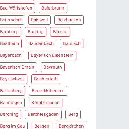
Bad Wörishofen
Baierbrunn
Baiersdorf
Baisweil
Balzhausen
Bamberg
Barbing
Bärnau
Bastheim
Baudenbach
Baunach
Bayerbach
Bayerisch Eisenstein
Bayerisch Gmain
Bayreuth
Bayrischzell
Bechtsrieth
Bellenberg
Benediktbeuern
Benningen
Beratzhausen
Berching
Berchtesgaden
Berg
Berg im Gau
Bergen
Bergkirchen