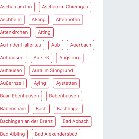
Aschau am Inn
Aschau im Chiemgau
Aschheim
Aßling
Attenhofen
Attenkirchen
Atting
Au in der Hallertau
Aub
Auerbach
Aufhausen
Aufseß
Augsburg
Auhausen
Aura im Sinngrund
Außernzell
Aying
Aystetten
Baar-Ebenhausen
Babenhausen
Babensham
Bach
Bachhagel
Bächingen an der Brenz
Bad Abbach
Bad Aibling
Bad Alexandersbad