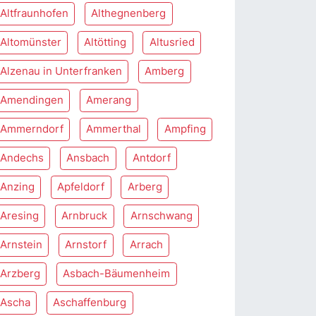
Altfraunhofen
Althegnenberg
Altomünster
Altötting
Altusried
Alzenau in Unterfranken
Amberg
Amendingen
Amerang
Ammerndorf
Ammerthal
Ampfing
Andechs
Ansbach
Antdorf
Anzing
Apfeldorf
Arberg
Aresing
Arnbruck
Arnschwang
Arnstein
Arnstorf
Arrach
Arzberg
Asbach-Bäumenheim
Ascha
Aschaffenburg