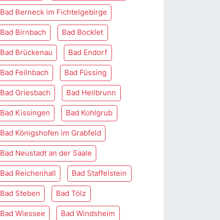
Bad Berneck im Fichtelgebirge
Bad Birnbach
Bad Bocklet
Bad Brückenau
Bad Endorf
Bad Feilnbach
Bad Füssing
Bad Griesbach
Bad Heilbrunn
Bad Kissingen
Bad Kohlgrub
Bad Königshofen im Grabfeld
Bad Neustadt an der Saale
Bad Reichenhall
Bad Staffelstein
Bad Steben
Bad Tölz
Bad Wiessee
Bad Windsheim