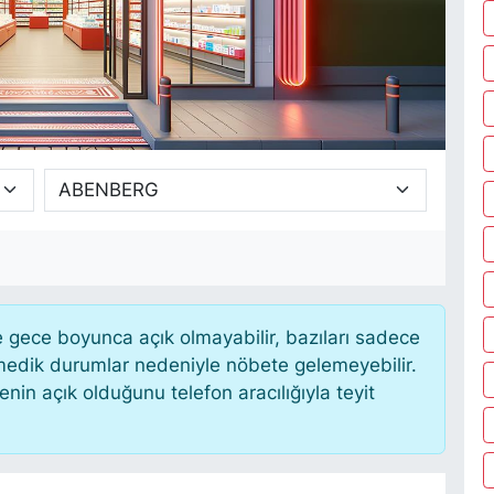
gece boyunca açık olmayabilir, bazıları sadece
nmedik durumlar nedeniyle nöbete gelemeyebilir.
in açık olduğunu telefon aracılığıyla teyit