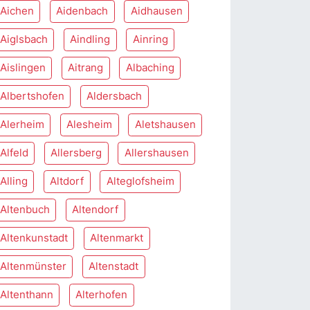
Aichen
Aidenbach
Aidhausen
Aiglsbach
Aindling
Ainring
Aislingen
Aitrang
Albaching
Albertshofen
Aldersbach
Alerheim
Alesheim
Aletshausen
Alfeld
Allersberg
Allershausen
Alling
Altdorf
Alteglofsheim
Altenbuch
Altendorf
Altenkunstadt
Altenmarkt
Altenmünster
Altenstadt
Altenthann
Alterhofen