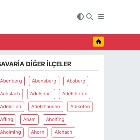
BAVARIA DIĞER İLÇELER
Abenberg
Abensberg
Absberg
Achslach
Adelsdorf
Adelshofen
Adelsried
Adelzhausen
Adlkofen
Affing
Aham
Aholfing
Aholming
Ahorn
Aichach