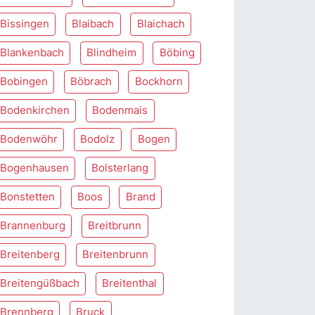
Bissingen
Blaibach
Blaichach
Blankenbach
Blindheim
Böbing
Bobingen
Böbrach
Bockhorn
Bodenkirchen
Bodenmais
Bodenwöhr
Bodolz
Bogen
Bogenhausen
Bolsterlang
Bonstetten
Boos
Brand
Brannenburg
Breitbrunn
Breitenberg
Breitenbrunn
Breitengüßbach
Breitenthal
Brennberg
Bruck