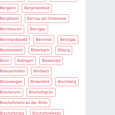
Berglern
Bergrheinfeld
Bergtheim
Bernau am Chiemsee
Bernbeuren
Berngau
Bernhardswald
Bernried
Betzigau
Beutelsbach
Biberbach
Biburg
Bichl
Bidingen
Biebelried
Biessenhofen
Bindlach
Binswangen
Birkenfeld
Bischberg
Bischbrunn
Bischofsgrün
Bischofsheim an der Rhön
Bischofsmais
Bischofswiesen