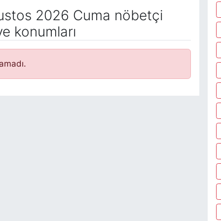
stos 2026 Cuma nöbetçi
ve konumları
namadı.