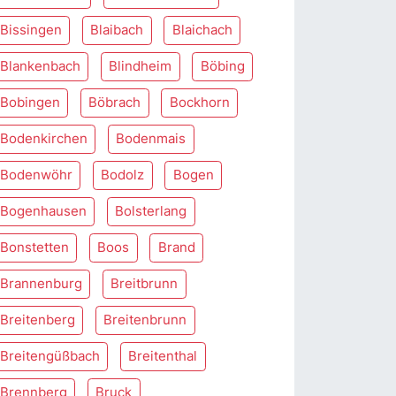
Bissingen
Blaibach
Blaichach
Blankenbach
Blindheim
Böbing
Bobingen
Böbrach
Bockhorn
Bodenkirchen
Bodenmais
Bodenwöhr
Bodolz
Bogen
Bogenhausen
Bolsterlang
Bonstetten
Boos
Brand
Brannenburg
Breitbrunn
Breitenberg
Breitenbrunn
Breitengüßbach
Breitenthal
Brennberg
Bruck