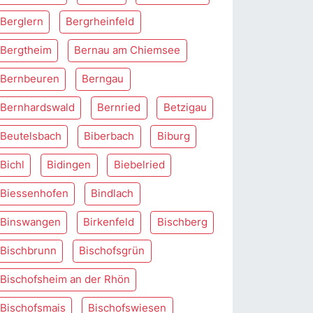
Berglern
Bergrheinfeld
Bergtheim
Bernau am Chiemsee
Bernbeuren
Berngau
Bernhardswald
Bernried
Betzigau
Beutelsbach
Biberbach
Biburg
Bichl
Bidingen
Biebelried
Biessenhofen
Bindlach
Binswangen
Birkenfeld
Bischberg
Bischbrunn
Bischofsgrün
Bischofsheim an der Rhön
Bischofsmais
Bischofswiesen