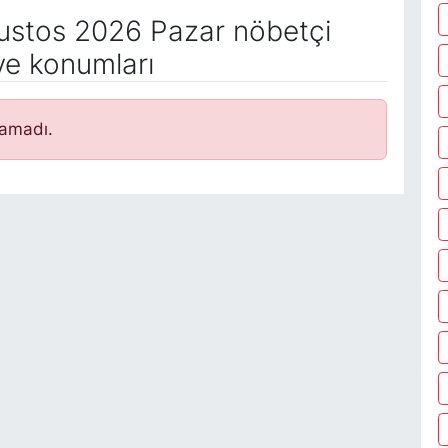
stos 2026 Pazar nöbetçi
ve konumları
namadı.