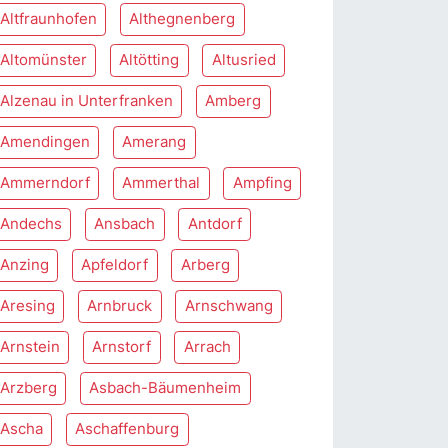
Altfraunhofen
Althegnenberg
Altomünster
Altötting
Altusried
Alzenau in Unterfranken
Amberg
Amendingen
Amerang
Ammerndorf
Ammerthal
Ampfing
Andechs
Ansbach
Antdorf
Anzing
Apfeldorf
Arberg
Aresing
Arnbruck
Arnschwang
Arnstein
Arnstorf
Arrach
Arzberg
Asbach-Bäumenheim
Ascha
Aschaffenburg