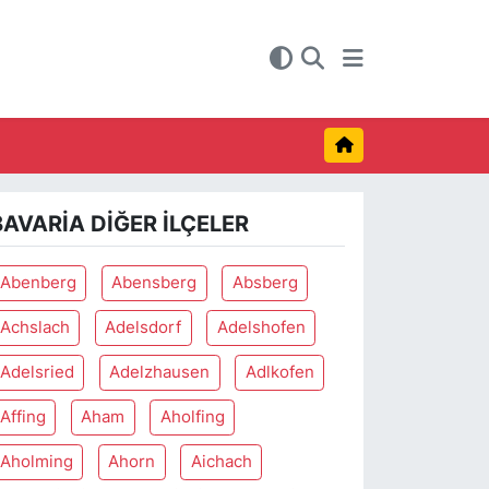
BAVARIA DIĞER İLÇELER
Abenberg
Abensberg
Absberg
Achslach
Adelsdorf
Adelshofen
Adelsried
Adelzhausen
Adlkofen
Affing
Aham
Aholfing
Aholming
Ahorn
Aichach