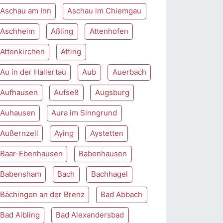
Aschau am Inn
Aschau im Chiemgau
Aschheim
Aßling
Attenhofen
Attenkirchen
Atting
Au in der Hallertau
Aub
Auerbach
Aufhausen
Aufseß
Augsburg
Auhausen
Aura im Sinngrund
Außernzell
Aying
Aystetten
Baar-Ebenhausen
Babenhausen
Babensham
Bach
Bachhagel
Bächingen an der Brenz
Bad Abbach
Bad Aibling
Bad Alexandersbad