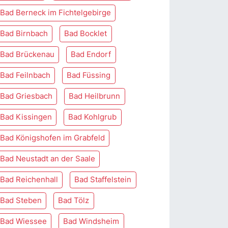
Bad Berneck im Fichtelgebirge
Bad Birnbach
Bad Bocklet
Bad Brückenau
Bad Endorf
Bad Feilnbach
Bad Füssing
Bad Griesbach
Bad Heilbrunn
Bad Kissingen
Bad Kohlgrub
Bad Königshofen im Grabfeld
Bad Neustadt an der Saale
Bad Reichenhall
Bad Staffelstein
Bad Steben
Bad Tölz
Bad Wiessee
Bad Windsheim