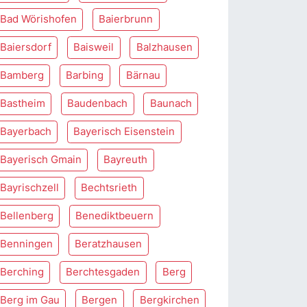
Bad Wörishofen
Baierbrunn
Baiersdorf
Baisweil
Balzhausen
Bamberg
Barbing
Bärnau
Bastheim
Baudenbach
Baunach
Bayerbach
Bayerisch Eisenstein
Bayerisch Gmain
Bayreuth
Bayrischzell
Bechtsrieth
Bellenberg
Benediktbeuern
Benningen
Beratzhausen
Berching
Berchtesgaden
Berg
Berg im Gau
Bergen
Bergkirchen