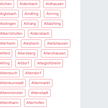
Aichen
Aidenbach
Aidhausen
Aiglsbach
Aindling
Ainring
Aislingen
Aitrang
Albaching
Albertshofen
Aldersbach
Alerheim
Alesheim
Aletshausen
Alfeld
Allersberg
Allershausen
Alling
Altdorf
Alteglofsheim
Altenbuch
Altendorf
Altenkunstadt
Altenmarkt
Altenmünster
Altenstadt
Altenthann
Alterhofen