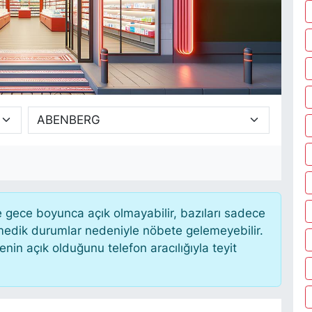
gece boyunca açık olmayabilir, bazıları sadece
nmedik durumlar nedeniyle nöbete gelemeyebilir.
in açık olduğunu telefon aracılığıyla teyit