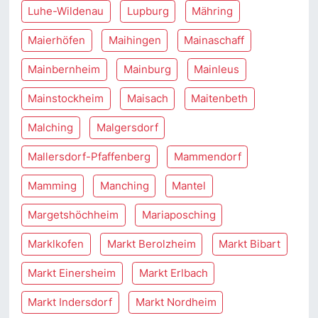
Luhe-Wildenau
Lupburg
Mähring
Maierhöfen
Maihingen
Mainaschaff
Mainbernheim
Mainburg
Mainleus
Mainstockheim
Maisach
Maitenbeth
Malching
Malgersdorf
Mallersdorf-Pfaffenberg
Mammendorf
Mamming
Manching
Mantel
Margetshöchheim
Mariaposching
Marklkofen
Markt Berolzheim
Markt Bibart
Markt Einersheim
Markt Erlbach
Markt Indersdorf
Markt Nordheim