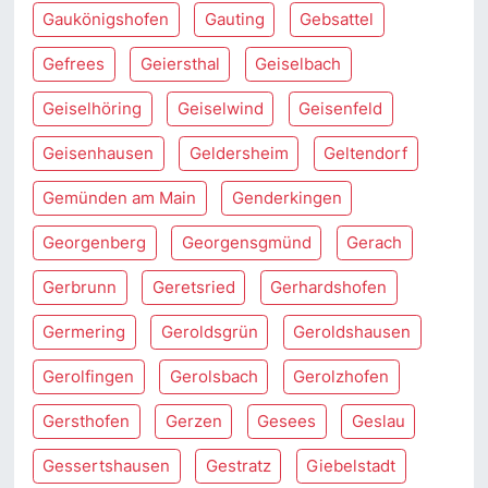
Gaukönigshofen
Gauting
Gebsattel
Gefrees
Geiersthal
Geiselbach
Geiselhöring
Geiselwind
Geisenfeld
Geisenhausen
Geldersheim
Geltendorf
Gemünden am Main
Genderkingen
Georgenberg
Georgensgmünd
Gerach
Gerbrunn
Geretsried
Gerhardshofen
Germering
Geroldsgrün
Geroldshausen
Gerolfingen
Gerolsbach
Gerolzhofen
Gersthofen
Gerzen
Gesees
Geslau
Gessertshausen
Gestratz
Giebelstadt