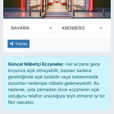
SİYASET
SAĞLIK
Paylaş
Güncel Nöbetçi Eczaneler.
Her eczane gece
boyunca açık olmayabilir, bazıları sadece
gerektiğinde açık kalabilir veya beklenmedik
durumlar nedeniyle nöbete gelemeyebilir. Bu
nedenle, yola çıkmadan önce eczanenin açık
olduğunu telefon aracılığıyla teyit etmeniz iyi bir
fikir olacaktır.