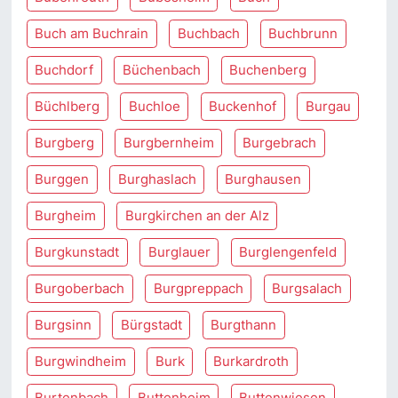
Buch am Buchrain
Buchbach
Buchbrunn
Buchdorf
Büchenbach
Buchenberg
Büchlberg
Buchloe
Buckenhof
Burgau
Burgberg
Burgbernheim
Burgebrach
Burggen
Burghaslach
Burghausen
Burgheim
Burgkirchen an der Alz
Burgkunstadt
Burglauer
Burglengenfeld
Burgoberbach
Burgpreppach
Burgsalach
Burgsinn
Bürgstadt
Burgthann
Burgwindheim
Burk
Burkardroth
Burtenbach
Buttenheim
Buttenwiesen