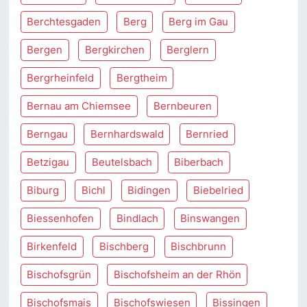
Berchtesgaden
Berg
Berg im Gau
Bergen
Bergkirchen
Berglern
Bergrheinfeld
Bergtheim
Bernau am Chiemsee
Bernbeuren
Berngau
Bernhardswald
Bernried
Betzigau
Beutelsbach
Biberbach
Biburg
Bichl
Bidingen
Biebelried
Biessenhofen
Bindlach
Binswangen
Birkenfeld
Bischberg
Bischbrunn
Bischofsgrün
Bischofsheim an der Rhön
Bischofsmais
Bischofswiesen
Bissingen