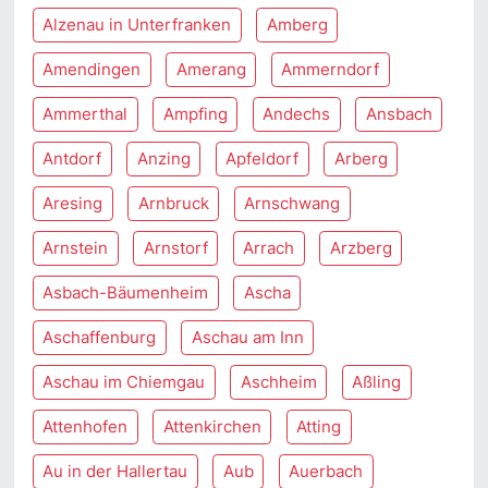
Alzenau in Unterfranken
Amberg
Amendingen
Amerang
Ammerndorf
Ammerthal
Ampfing
Andechs
Ansbach
Antdorf
Anzing
Apfeldorf
Arberg
Aresing
Arnbruck
Arnschwang
Arnstein
Arnstorf
Arrach
Arzberg
Asbach-Bäumenheim
Ascha
Aschaffenburg
Aschau am Inn
Aschau im Chiemgau
Aschheim
Aßling
Attenhofen
Attenkirchen
Atting
Au in der Hallertau
Aub
Auerbach