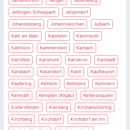
Jandelsbrunn
Jengen
Jesenwang
Jettingen-Scheppach
Jetzendorf
Johannesberg
Johanniskirchen
Julbach
Kahl am Main
Kaisheim
Kalchreuth
Kallmünz
Kammerstein
Karbach
Karlsfeld
Karlshuld
Karlskron
Karlstadt
Karsbach
Kasendorf
Kastl
Kaufbeuren
Kaufering
Kelheim
Kellmünz
Kemmern
Kemnath
Kempten (Allgäu)
Kettershausen
Kiefersfelden
Kienberg
Kirchanschöring
Kirchberg
Kirchdorf
Kirchdorf am Inn