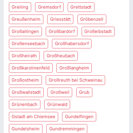
Greiling
Gremsdorf
Grettstadt
Greußenheim
Griesstätt
Gröbenzell
Großaitingen
Großbardorf
Großeibstadt
Großenseebach
Großhabersdorf
Großheirath
Großheubach
Großkarolinenfeld
Großlangheim
Großostheim
Großreuth bei Schweinau
Großwallstadt
Großweil
Grub
Grünenbach
Grünwald
Gstadt am Chiemsee
Gundelfingen
Gundelsheim
Gundremmingen