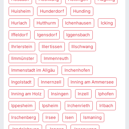
Huisheim
Hunderdorf
Hunding
Hurlach
Hutthurm
Ichenhausen
Icking
Iffeldorf
Igensdorf
Iggensbach
Ihrlerstein
Illertissen
Illschwang
Ilmmünster
Immenreuth
Immenstadt im Allgäu
Inchenhofen
Ingolstadt
Innernzell
Inning am Ammersee
Inning am Holz
Insingen
Inzell
Iphofen
Ippesheim
Ipsheim
Irchenrieth
Irlbach
Irschenberg
Irsee
Isen
Ismaning