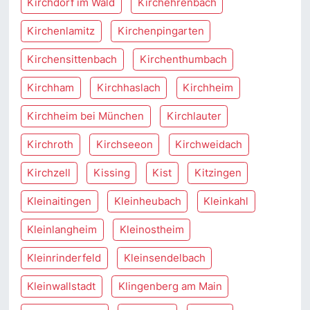
Kirchdorf im Wald
Kirchehrenbach
Kirchenlamitz
Kirchenpingarten
Kirchensittenbach
Kirchenthumbach
Kirchham
Kirchhaslach
Kirchheim
Kirchheim bei München
Kirchlauter
Kirchroth
Kirchseeon
Kirchweidach
Kirchzell
Kissing
Kist
Kitzingen
Kleinaitingen
Kleinheubach
Kleinkahl
Kleinlangheim
Kleinostheim
Kleinrinderfeld
Kleinsendelbach
Kleinwallstadt
Klingenberg am Main