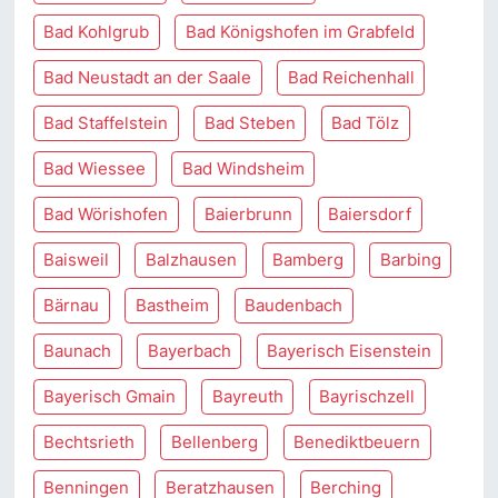
Bad Kohlgrub
Bad Königshofen im Grabfeld
Bad Neustadt an der Saale
Bad Reichenhall
Bad Staffelstein
Bad Steben
Bad Tölz
Bad Wiessee
Bad Windsheim
Bad Wörishofen
Baierbrunn
Baiersdorf
Baisweil
Balzhausen
Bamberg
Barbing
Bärnau
Bastheim
Baudenbach
Baunach
Bayerbach
Bayerisch Eisenstein
Bayerisch Gmain
Bayreuth
Bayrischzell
Bechtsrieth
Bellenberg
Benediktbeuern
Benningen
Beratzhausen
Berching