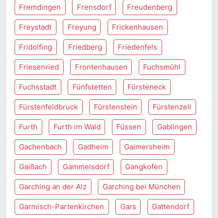
Fremdingen
Frensdorf
Freudenberg
Freystadt
Freyung
Frickenhausen
Fridolfing
Friedberg
Friedenfels
Friesenried
Frontenhausen
Fuchsmühl
Fuchsstadt
Fünfstetten
Fürsteneck
Fürstenfeldbruck
Fürstenstein
Fürstenzell
Furth
Furth im Wald
Füssen
Gablingen
Gachenbach
Gadheim
Gaimersheim
Gaißach
Gammelsdorf
Gangkofen
Garching an der Alz
Garching bei München
Garmisch-Partenkirchen
Gars
Gattendorf