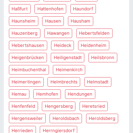
Haßfurt
Hattenhofen
Haundorf
Haunsheim
Hausen
Hausham
Hauzenberg
Hawangen
Hebertsfelden
Hebertshausen
Heideck
Heidenheim
Heigenbrücken
Heiligenstadt
Heilsbronn
Heimbuchenthal
Heimenkirch
Heimertingen
Helmbrechts
Helmstadt
Hemau
Hemhofen
Hendungen
Henfenfeld
Hengersberg
Heretsried
Hergensweiler
Heroldsbach
Heroldsberg
Herrieden
Herrngiersdorf