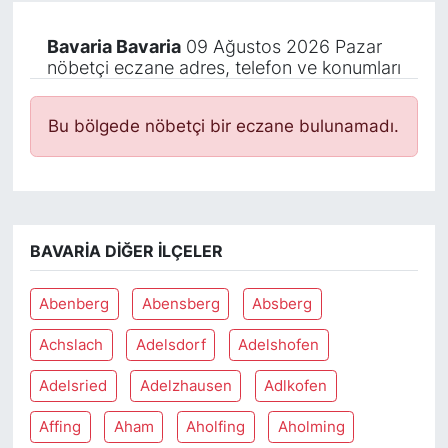
Bavaria Bavaria
09 Ağustos 2026 Pazar
nöbetçi eczane adres, telefon ve konumları
Bu bölgede nöbetçi bir eczane bulunamadı.
BAVARIA DIĞER İLÇELER
Abenberg
Abensberg
Absberg
Achslach
Adelsdorf
Adelshofen
Adelsried
Adelzhausen
Adlkofen
Affing
Aham
Aholfing
Aholming