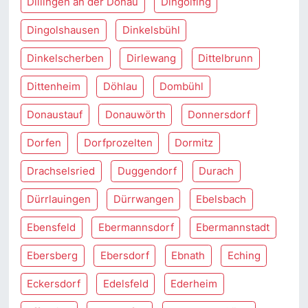
Dillingen an der Donau
Dingolfing
Dingolshausen
Dinkelsbühl
Dinkelscherben
Dirlewang
Dittelbrunn
Dittenheim
Döhlau
Dombühl
Donaustauf
Donauwörth
Donnersdorf
Dorfen
Dorfprozelten
Dormitz
Drachselsried
Duggendorf
Durach
Dürrlauingen
Dürrwangen
Ebelsbach
Ebensfeld
Ebermannsdorf
Ebermannstadt
Ebersberg
Ebersdorf
Ebnath
Eching
Eckersdorf
Edelsfeld
Ederheim