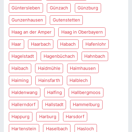
Güntersleben
Günzach
Günzburg
Gunzenhausen
Gutenstetten
Haag an der Amper
Haag in Oberbayern
Haar
Haarbach
Habach
Hafenlohr
Hagelstadt
Hagenbüchach
Hahnbach
Haibach
Haidmühle
Haimhausen
Haiming
Hainsfarth
Halblech
Haldenwang
Halfing
Hallbergmoos
Hallerndorf
Hallstadt
Hammelburg
Happurg
Harburg
Harsdorf
Hartenstein
Haselbach
Hasloch