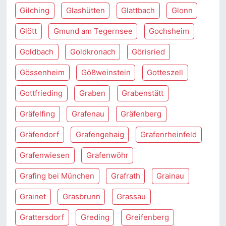
Gilching
Glashütten
Glattbach
Glonn
Glött
Gmund am Tegernsee
Gochsheim
Goldbach
Goldkronach
Görisried
Gössenheim
Gößweinstein
Gotteszell
Gottfrieding
Graben
Grabenstätt
Gräfelfing
Grafenau
Gräfenberg
Gräfendorf
Grafengehaig
Grafenrheinfeld
Grafenwiesen
Grafenwöhr
Grafing bei München
Grafrath
Grainau
Grainet
Grasbrunn
Grassau
Grattersdorf
Greding
Greifenberg