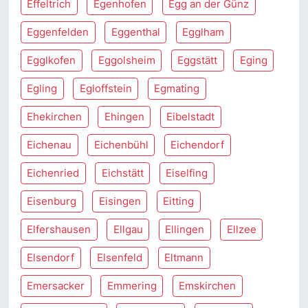
Effeltrich
Egenhofen
Egg an der Günz
Eggenfelden
Eggenthal
Egglham
Egglkofen
Eggolsheim
Eggstätt
Eging
Egling
Egloffstein
Egmating
Ehekirchen
Ehingen
Eibelstadt
Eichenau
Eichenbühl
Eichendorf
Eichenried
Eichstätt
Eiselfing
Eisenburg
Eisingen
Eitting
Elfershausen
Ellgau
Ellingen
Ellzee
Elsendorf
Elsenfeld
Eltmann
Emersacker
Emmering
Emskirchen