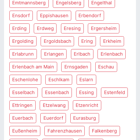
Emtmannsberg
Engelsberg
Engelthal
Ensdorf
Eppishausen
Erbendorf
Erding
Erdweg
Eresing
Ergersheim
Ergolding
Ergoldsbach
Ering
Erkheim
Erlabrunn
Erlangen
Erlbach
Erlenbach
Erlenbach am Main
Ernsgaden
Eschau
Eschenlohe
Eschlkam
Eslarn
Esselbach
Essenbach
Essing
Estenfeld
Ettringen
Etzelwang
Etzenricht
Euerbach
Euerdorf
Eurasburg
Eußenheim
Fahrenzhausen
Falkenberg