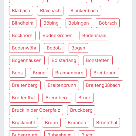
Blaibach
Blaichach
Blankenbach
Blindheim
Böbing
Bobingen
Böbrach
Bockhorn
Bodenkirchen
Bodenmais
Bodenwöhr
Bodolz
Bogen
Bogenhausen
Bolsterlang
Bonstetten
Boos
Brand
Brannenburg
Breitbrunn
Breitenberg
Breitenbrunn
Breitengüßbach
Breitenthal
Brennberg
Bruck
Bruck in der Oberpfalz
Bruckberg
Bruckmühl
Brunn
Brunnen
Brunnthal
Bubenreuth
Bubesheim
Buch