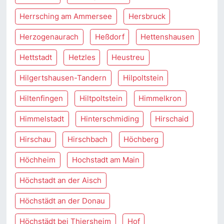
Herrsching am Ammersee
Hersbruck
Herzogenaurach
Heßdorf
Hettenshausen
Hettstadt
Hetzles
Heustreu
Hilgertshausen-Tandern
Hilpoltstein
Hiltenfingen
Hiltpoltstein
Himmelkron
Himmelstadt
Hinterschmiding
Hirschaid
Hirschau
Hirschbach
Höchberg
Höchheim
Hochstadt am Main
Höchstadt an der Aisch
Höchstädt an der Donau
Höchstädt bei Thiersheim
Hof