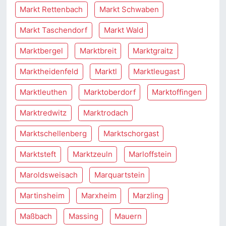
Markt Rettenbach
Markt Schwaben
Markt Taschendorf
Markt Wald
Marktbergel
Marktbreit
Marktgraitz
Marktheidenfeld
Marktl
Marktleugast
Marktleuthen
Marktoberdorf
Marktoffingen
Marktredwitz
Marktrodach
Marktschellenberg
Marktschorgast
Marktsteft
Marktzeuln
Marloffstein
Maroldsweisach
Marquartstein
Martinsheim
Marxheim
Marzling
Maßbach
Massing
Mauern