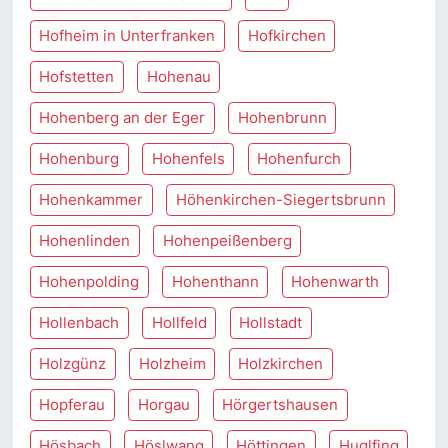
Hofheim in Unterfranken
Hofkirchen
Hofstetten
Hohenau
Hohenberg an der Eger
Hohenbrunn
Hohenburg
Hohenfels
Hohenfurch
Hohenkammer
Höhenkirchen-Siegertsbrunn
Hohenlinden
Hohenpeißenberg
Hohenpolding
Hohenthann
Hohenwarth
Hollenbach
Hollfeld
Hollstadt
Holzgünz
Holzheim
Holzkirchen
Hopferau
Horgau
Hörgertshausen
Hösbach
Höslwang
Höttingen
Huglfing