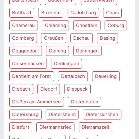
Bütthard
Buxheim
Cadolzburg
Cham
Chamerau
Chieming
Chostlarn
Coburg
Colmberg
Creußen
Dachau
Dasing
Deggendorf
Deining
Deiningen
Deisenhausen
Denklingen
Dentlein am Forst
Dettelbach
Deuerling
Diebach
Diedorf
Diespeck
Dießen am Ammersee
Dietenhofen
Dietersburg
Dietersheim
Dieterskirchen
Dietfurt
Dietmannsried
Dietramszell