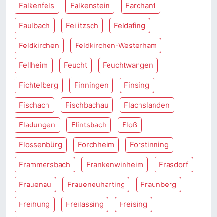
Falkenfels
Falkenstein
Farchant
Faulbach
Feilitzsch
Feldafing
Feldkirchen
Feldkirchen-Westerham
Fellheim
Feucht
Feuchtwangen
Fichtelberg
Finningen
Finsing
Fischach
Fischbachau
Flachslanden
Fladungen
Flintsbach
Floß
Flossenbürg
Forchheim
Forstinning
Frammersbach
Frankenwinheim
Frasdorf
Frauenau
Fraueneuharting
Fraunberg
Freihung
Freilassing
Freising