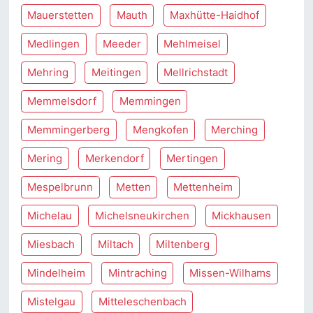
Mauerstetten
Mauth
Maxhütte-Haidhof
Medlingen
Meeder
Mehlmeisel
Mehring
Meitingen
Mellrichstadt
Memmelsdorf
Memmingen
Memmingerberg
Mengkofen
Merching
Mering
Merkendorf
Mertingen
Mespelbrunn
Metten
Mettenheim
Michelau
Michelsneukirchen
Mickhausen
Miesbach
Miltach
Miltenberg
Mindelheim
Mintraching
Missen-Wilhams
Mistelgau
Mitteleschenbach