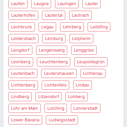
Laufen
Laugna
Lauingen
Lauter
Lauterhofen
Lautertal
Lautrach
Lechbruck
Legau
Lehrberg
Leiblfing
Leidersbach
Leinburg
Leipheim
Lengdorf
Lengenwang
Lenggries
Leonberg
Leuchtenberg
Leupoldsgrün
Leutenbach
Leutershausen
Lichtenau
Lichtenberg
Lichtenfels
Lindau
Lindberg
Litzendorf
Lohberg
Lohr am Main
Loiching
Lonnerstadt
Lower Bavaria
Ludwigsstadt