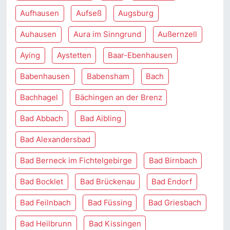
Aufhausen
Aufseß
Augsburg
Auhausen
Aura im Sinngrund
Außernzell
Aying
Aystetten
Baar-Ebenhausen
Babenhausen
Babensham
Bach
Bachhagel
Bächingen an der Brenz
Bad Abbach
Bad Aibling
Bad Alexandersbad
Bad Berneck im Fichtelgebirge
Bad Birnbach
Bad Bocklet
Bad Brückenau
Bad Endorf
Bad Feilnbach
Bad Füssing
Bad Griesbach
Bad Heilbrunn
Bad Kissingen