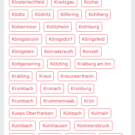
Klosterlechfeld
Knetzgau
Kochel
Köditz
Ködnitz
Köfering
Kohlberg
Kolbermoor
Kolitzheim
Kollnburg
Königsbrunn
Königsdorf
Königsfeld
Königstein
Konradsreuth
Konzell
Kottgeisering
Kötzting
Kraiburg am Inn
Krailling
Kreut
Kreuzwertheim
Krombach
Kronach
Kronburg
Krumbach
Krummennaab
Krün
Kueps Oberfranken
Kühbach
Kulmain
Kulmbach
Kumhausen
Kümmersbruck