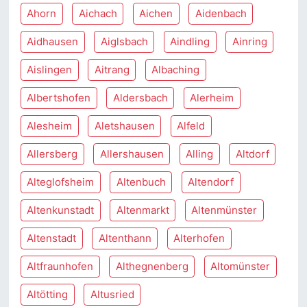
Ahorn
Aichach
Aichen
Aidenbach
Aidhausen
Aiglsbach
Aindling
Ainring
Aislingen
Aitrang
Albaching
Albertshofen
Aldersbach
Alerheim
Alesheim
Aletshausen
Alfeld
Allersberg
Allershausen
Alling
Altdorf
Alteglofsheim
Altenbuch
Altendorf
Altenkunstadt
Altenmarkt
Altenmünster
Altenstadt
Altenthann
Alterhofen
Altfraunhofen
Althegnenberg
Altomünster
Altötting
Altusried