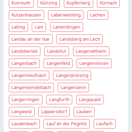
Kunreuth
Künzing
Kupferberg
Kürnach
Kutzenhausen
Laberweinting
Lachen
Lalling
Lam
Lamerdingen
Landau an der Isar
Landsberg am Lech
Landsberied
Landshut
Langenaltheim
Langenbach
Langenfeld
Langenmosen
Langenneufnach
Langenpreising
Langensendelbach
Langenzenn
Langerringen
Langfurth
Langquaid
Langweid
Lappersdorf
Lauben
Laudenbach
Lauf an der Pegnitz
Laufach